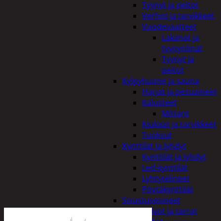
Tyynyt ja peitot
Verhot ja tarvikkeet
Vuodevaatteet
Lakanat ja
tyynynlinat
Tyynyt ja
peitot
Kylpyhuone ja sauna
Harjat ja pesuaineet
Kalusteet
Mittarit
Kiukaat ja tarvikkeet
Tuoksut
Kynttilät ja lyhdyt
Kynttilät ja lyhdyt
Led-kynttilät
Lyhtytelineet
Pöytäkynttilät
Sisustusesineet
Kalvot ja tarrat