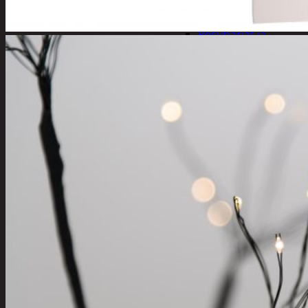
Kynsisakset ja
viilat
Pesuharjat ja -
sienet
Shampoot,
hoitaineet ja
saippuat
Hoitoaineet
Käsisaippuat
Shampoot
Suihkusaippuat
Hyvinvointi
Muu kauneuden ja
terveydenhoito
Pyykinpesu
Kuivaus
Pesuaineet
Pesupussit
Siivous
Liinat ja sienet
Mopit, harjat ja