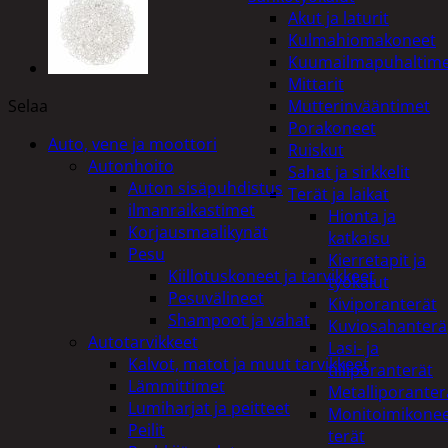
Akut ja laturit
Kulmahiomakoneet
Kuumailmapuhaltim
Mittarit
Selaa
Mutterinvääntimet
Porakoneet
Auto, vene ja moottori
Ruiskut
Autonhoito
Sahat ja sirkkelit
Auton sisäpuhdistus
Terät ja laikat
ilmanraikastimet
Hionta ja
Korjausmaalikynät
katkaisu
Pesu
Kierretapit ja
Kiillotuskoneet ja tarvikkeet
työkalut
Pesuvälineet
Kiviporanterät
Shampoot ja vahat
Kuviosahanterä
Autotarvikkeet
Lasi- ja
Kalvot, matot ja muut tarvikkeet
tiiliporanterät
Lämmittimet
Metalliporanter
Lumiharjat ja peitteet
Monitoimikone
Peilit
terät