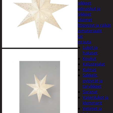
tarvikkeet
Maaliruiskut ja
tarvikkeet
Naulaimet
Pulttipyssyt ja räikät
Rakennusmateriaalit
Listat
Pienrauta
Lukot ja
hakaset
Koukut
Kalustejalat
Kulmat
Sakkelit,
pylpyrät ja
tarvikkeet
Saranat
Vaijerilukot ja
klemmarit
Vetimet ja