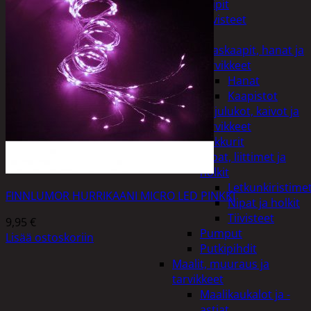
Teipit
Tiivisteet
LVI
Allaskaapit, hanat ja
tarvikkeet
Hanat
Kaapistot
Hajulukot, kaivot ja
tarvikkeet
Leikkurit
Nipat, liittimet ja
holkit
Letkunkiristime
FINNLUMOR HURRIKAANI MICRO LED PINKKI
Nipat ja holkit
Tiivisteet
9,95
€
Pumput
Lisää ostoskoriin
Putkipihdit
Maalit, muuraus ja
tarvikkeet
Maalikaukalot ja -
astiat