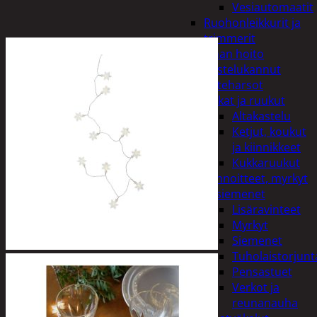
Vesiautomaatit
Ruohonleikkurit ja
trimmerit
Puutarhan hoito
Kastelukannut
Kateharsot
Kukat ja ruukut
Altakastelu
Ketjut, koukut
ja kiinnikkeet
Kukkaruukut
Lannoitteet, myrkyt
ja siemenet
Lisäravinteet
Myrkyt
Siemenet
Tuholaistorjunt
Pensastuet
Verkot ja
reunanauha