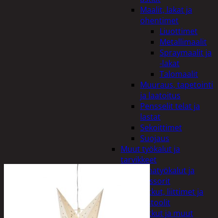
Maalit, lakat ja
ohentimet
Liuottimet
Metallimaalit
Spraymaalit ja
-lakat
Talomaalit
Muuraus, tapetointi
ja laatoitus
Pensselit telat ja
lastat
Sekoittimet
Suojaus
Muut työkalut ja
tarvikkeet
Paineilmatyökalut ja
kompressorit
Letkut, liittimet ja
pistoolit
Letkut ja muut