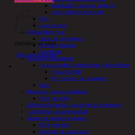
Kemikaalit, sprayt ja silikonit
Ostoskori
Lasi ja jäähdytinnesteet
Öljyt
Suodattimet
Pakoputken osat
Laipat ja kiinnikkeet
Ostoskori on tyhjä.
Putket ja kulmat
Tarvikkeet
Takaisin kauppaan
Perävaunutarvikkeet
Hinausköydet, kiristysliinat ja kiinnikkeet
Hinausköydet
Kiristysliinat ja tarvikkeet
Valot
Rengas ja -vannetarvikkeet
Pukit ja tunkit
Sähköpotkulaudat, skootterit ja ajoneuvot
Tukkikärryt ja juontopulkat
Veneet ja veneilytarvikkeet
Airot ja melat
Kanootit ja sup-laudat