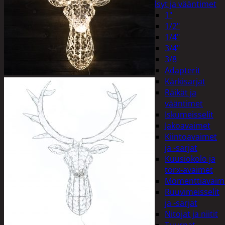
Hylsyt ja vääntimet
1"
1/2"
1/4"
3/4"
3/8
Adapterit
Kärkisarjat
Räikät ja
vääntimet
Iskumeisselit
Jakoavaimet
Kiintoavaimet
ja -sarjat
Kuusiokolo ja
torx-avaimet
Momenttiavaim
Ruuvimeisselit
ja -sarjat
Nitojat ja niitit