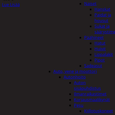
Naiset
Lue Lisää
Hanskat
Paidat ja
housut
Sukat ja
säärystim
Päähineet
Hatut
Huivit
Lippalakit
Pipot
Sadeasut
Auto, vene ja moottori
Autonhoito
Auton
sisäpuhdistus
Ilmanraikastimet
Korjausmaalikynät
Pesu
Kiillotuskoneet