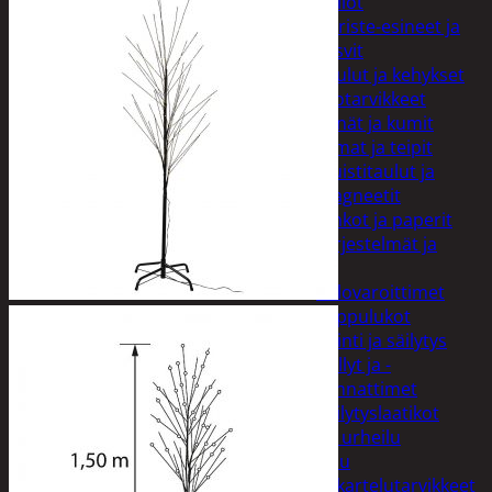
Kellot
Koriste-esineet ja
kasvit
Taulut ja kehykset
Toimistotarvikkeet
Kynät ja kumit
Liimat ja teipit
Muistitaulut ja
magneetit
Vihkot ja paperit
Turvajärjestelmät ja
lukitus
Palovaroittimet
Riippulukot
Varastointi ja säilytys
Hyllyt ja -
kannattimet
Säilytyslaatikot
Vapaa-aika ja urheilu
Askartelu
Askartelutarvikkeet