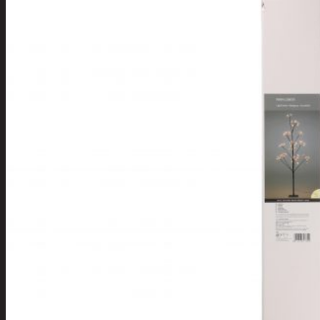
Apuvälineet
Hengityssuojaimet ja
desinfiointi
Henkilökohtainen
hygienia
Deodorantit
Hiustenhoito
Hiusharjat ja
muotoilutuotte
Hiuspinnit ja
lenkit
Hiusvärit
Hiusten ja
parranleikkuuk
Hammashygienia
tuotteet
Kosmetiikka
Käsi ja jalkahoito
Käsivoiteet ja
rasvat