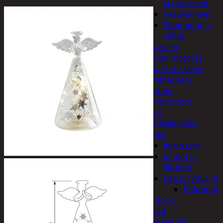
ja tarvikkeet
Pesuvälineet
Shampoot ja
vahat
Autotarvikkeet
Kalvot, matot ja
muut tarvikkeet
Lumiharjat ja
peitteet
Lämmittimet
Peilit
Pyyhkijänsulat
Sähkö
Invertterit
Johdot ja
liittimet
Lisä ja työvalot
Polttimot
Irtomoottorit,
aggregaatit
Aggregaatit