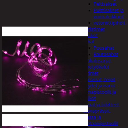
Peltisakset
Pulttisakset ja
voimaleikkurit
vetoniittipihdit
Puristimet
Puukot
Sahat
Puusahat
Rautasahat
Työkalusarjat
Korjaamotyökalut
Lämmittimet
Liimat, massat, teipit
Köydet ja narut
Liimapistoolit ja
puikot
Liimat ja lukitteet
Rasvaprässit,
massa ja
uretaanipistoolit