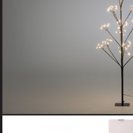
Tuotevalikoima
Poistotuotteet
Kausituotteet
Joulu
Joulu- ja kausivalot
Eläimet ja
tontut
Kyntteliköt
Valoketjut ja
kuusenvalot
Joulukoristeet
Kranssit ja
asetelmat
Tontut ja
muut
Joulutekstiilit
Paketointi
Marjastus
Talvi
Päivittäistavarat