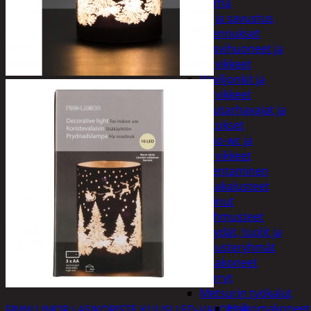
Piha ja puutarha
Grillaus ja savustus
Piharakennukset
Kasvihuoneet ja
tarvikkeet
Paviljonkit ja
tarvikkeet
Puutarhavajat ja
katokset
Ulko-wc ja
tarvikkeet
Piharakentaminen
Puutarhakalusteet
Keinut
Pehmusteet
Pöydät, tuolit ja
kalusteryhmät
Puutarhakoneet
Kärryt
Metsurin työkalut
Halkomakoneet
FINNLUMOR LASIKORISTE KUUSI LED-VALOILLA