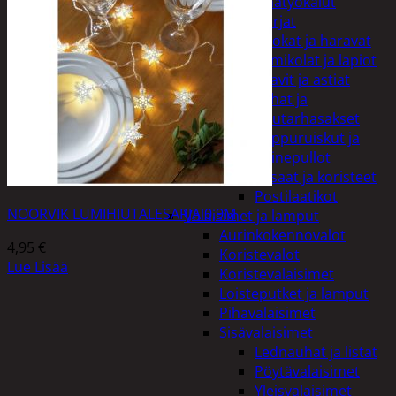
Puutarhatyökalut
Harjat
Kuokat ja haravat
Lumikolat ja lapiot
Saavit ja astiat
Sahat ja
puutarhasakset
Reppuruiskut ja
painepullot
Pihapatsaat ja koristeet
Postilaatikot
NOORVIK LUMIHIUTALESARJA 0,9M
Valaisimet ja lamput
Aurinkokennovalot
4,95
€
Koristevalot
Lue Lisää
Koristevalaisimet
Loisteputket ja lamput
Pihavalaisimet
Sisävalaisimet
Lednauhat ja listat
Pöytävalaisimet
Yleisvalaisimet