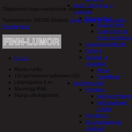
Kodin lämmitys ja
Tilapäisesti loppu varastosta, tilaustuote.
tuuletus
Ilmanvaihto
Tuotetunnus:
330760
Osastot:
Joulu
,
Joulu- ja kausivalot
,
Suodattimet
Koristevalot
Tuulettimet ja
Ilmastointilaitte
Kaasulämmittimet
Patterit
Tulisijat ja
Kuvaus
tarvikkeet
Musta runko.
Arinat
120 kpl lämmin valkoinen LED.
Tarvikkeet
Liitäntäjohto 5 m.
Kodintekstiilit
Muuntaja IP44.
Pyyhkeet
Sisä-ja ulkokäyttöön.
Keittiöpyyhkeet
Kylpypyyhkeet
ja takit
Pöytäliinat
Sisustustyynyt ja
Tutustu myös
päälliset