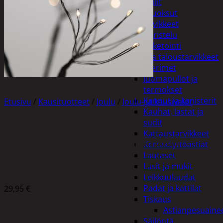
Peilit
Huonetuoksut
Juhlatarvikkeet
Koristelu
Paketointi
Keittiö ja taloustarvikkeet
Aterimet
Juomapullot ja
termokset
Kannut ja kanisterit
Etusivu
/
Kausituotteet
/
Joulu
/
Joulu- ja kausivalot
Kauhat, lastat ja
sudit
Kattaustarvikkeet
FINNLUMOR VALOPUU 120-LED 120CM
Kertakäyttöastiat
Lautaset
Lasit ja mukit
Leikkuulaudat
Padat ja kattilat
29,95
€
Tiskaus
Astianpesuaine
Säilöntä