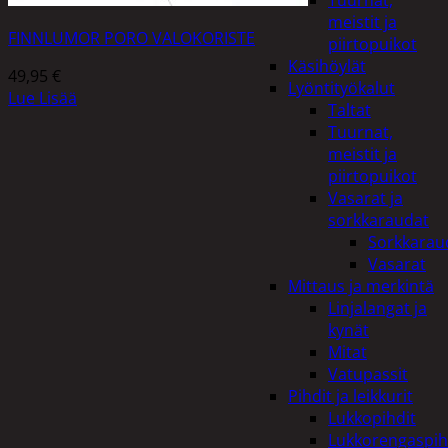
Tuurnat,
meistit ja
FINNLUMOR PORO VALOKORISTE
piirtopuikot
Käsihöylät
49,95
€
Lyöntityökalut
Lue Lisää
Taltat
Tuurnat,
meistit ja
piirtopuikot
Vasarat ja
sorkkaraudat
Sorkkarau
Vasarat
Mittaus ja merkintä
Linjalangat ja
kynät
Mitat
Vatupassit
Pihdit ja leikkurit
Lukkopihdit
Lukkorengaspih