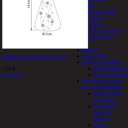
Lisälaitteet
Polttoainesäiliöt,
pumput ja
tarvikkeet
Vinssit ja varusteet
Öljyt, suodattimet ja
nesteet
Avaimet
Imupumput
AIRAM ALYS LED-ENKELI 14CM
Letkut ja tarvikkeet
7,25
€
Jäähdyttäjänlet
Lue Lisää
Polttoaineletku
Liuottimet, massat,
ja muut kemikaalit
Alustamassat
ja pakkelit
Kemikaalit,
sprayt ja
silikonit
Lasi ja