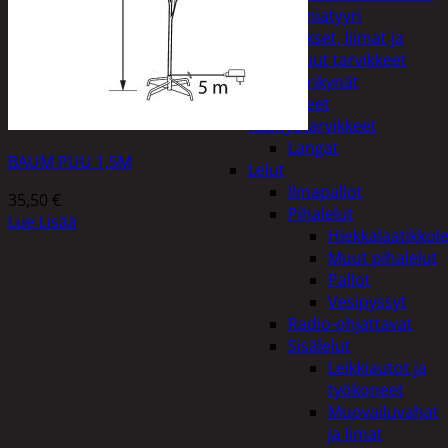
Miniatyyri
Sakset, liimat ja
muut tarvikkeet
Värikynät
Harrasteet
Käsityötarvikkeet
Langat
BAUM PUU 1,5M
Lelut
Ilmapallot
35,50
€
Pihalelut
Lue Lisää
Hiekkalaatikkole
Muut pihalelut
Pallot
Vesipyssyt
Radio-ohjattavat
Sisälelut
Leikkiautot ja
työkoneet
Muovailuvahat
ja limat