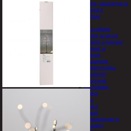
Kelloradiot, sääasemat ja
lämpömittarit
Oheislaitteet
Paristot
Puhelintarvikkeet
Johdot ja laturit
Kotelot ja telineet
Tv-tarvikkeet ja
seinätelineet
Varavirtalaitteet
Viihde-elektroniikka
Bluetooth
kaiuttimet
Kuulokkeet
Radiot
Koti ja sisustus
Huonekalut
Kaapit
Kenkätelineet ja
naulakot