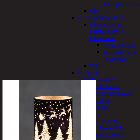
jäähdytinnestee
Öljyt
Perävaunutarvikkeet
Hinausköydet,
kiristysliinat ja
kiinnikkeet
Hinausköydet
Kiristysliinat ja
tarvikkeet
Valot
Rengas ja -
vannetarvikkeet
Sähköpotkulaudat,
skootterit ja ajoneuvot
Tukkikärryt ja
juontopulkat
Veneet ja
veneilytarvikkeet
Airot ja melat
Perämoottorit