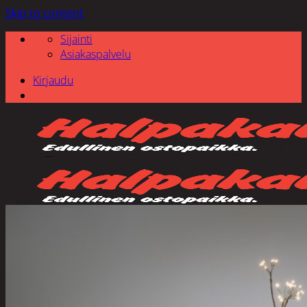
Skip to content
Sijainti
Asiakaspalvelu
Kirjaudu
Etsi: