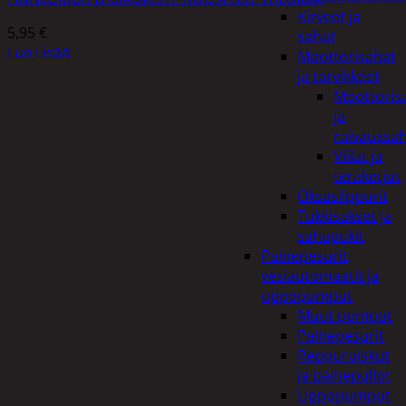
Kirveet ja
5,95
€
sahat
Lue Lisää
Moottorisahat
ja tarvikkeet
Moottoris
ja
raivaussa
Viilat ja
teräketjut
Oksasilppurit
Tukkisakset ja
sahapukit
Painepesurit,
vesiautomaatit ja
uppopumput
Muut pumput
Painepesurit
Reppuruiskut
ja painepullot
Uppopumput