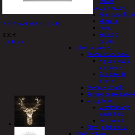
kahvat
Ruuvit ja mutterit
Kiinnitysankkuri
Mutterit
PIHLA PAPERITÄHTI 43CM
Pultit
Ruuvit ja
8,95
€
naulat
Lue Lisää
Sähkötarvikkeet
Asennustarvikkeet
Nippusiteet ja
kiinnikkeet
Sulakkeet ja
liittimet
Asennuskaapelit
Aurinkopaneelitarvik
Jatkojohdot
Jatkojohdot ja
ajastinkellot
Pistotulpat
Pisto ja -jakorasiat
Sähkötyökalut