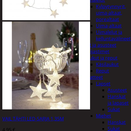
uimalelut
Kylpytynnyrit,
uima-altaat,
porealtaat
Uima-altaat
Uimalelut ja
kelluntavälineet
Vaatteet ja asusteet
Heijastimet
Laukut ja reput
Käsilaukut
Reput
Vaatteet
Lapset
Asusteet
Hanskat
ja lapaset
Sukat
Miehet
VAIL TÄHTI LED-SARJA 1,35M
Hanskat
Sukat
4,95
€