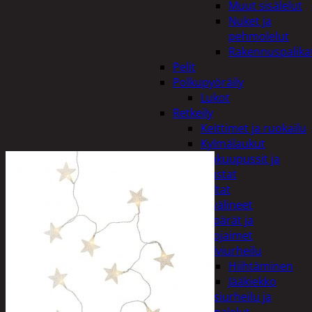
Muut sisälelut
Nuket ja
pehmolelut
Rakennuspalika
Pelit
Polkupyöräily
Lukot
Retkeily
Keittimet ja ruokailu
Kylmälaukut
Makuupussit ja
alustat
Teltat
Urheiluvälineet
Kypärät ja
suojaimet
Talviurheilu
Hiihtäminen
Jääkiekko
Vesiurheilu ja