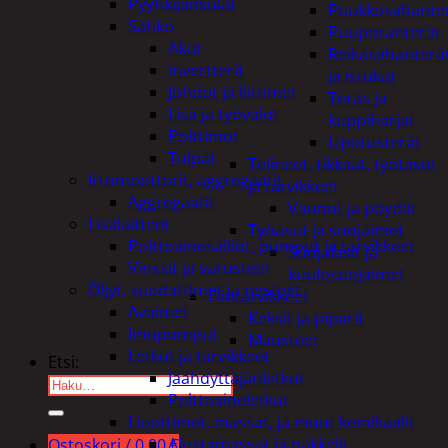
Pyyhkijänsulat
Puukkosahante
Sähkö
Puuporanterät
Akut
Reikäsahanterä
invertterit
ja istukat
Johdot ja liittimet
Teräs ja
Lisä ja työvalot
kuppiharjat
Polttimot
Upotusterät
Tulpat
Telineet, tikkaat, työtasot
Irtomoottorit, aggregaatit
ja tarvikkeet
Aggregaatit
Vaunut ja pöydät
Lisälaitteet
Työasut ja suojaimet
Polttoainesäiliöt, pumput ja tarvikkeet
Suojalasit ja
Vinssit ja varusteet
kuulosuojaimet
Öljyt, suodattimet ja nesteet
Elintarvikkeet
Avaimet
Keksit ja piparit
Imupumput
Mausteet
Letkut ja tarvikkeet
Etsi:
Jäähdyttäjänletkut
Polttoaineletkut
Liuottimet, massat, ja muut kemikaalit
Alustamassat ja pakkelit
Ostoskori /
0,00
€