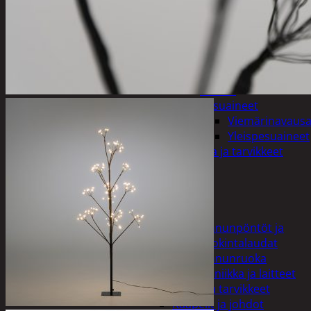
varret
Muut
siivoustarvikkeet
Roskapussit ja -
astiat
Sankot
Pesuaineet
Viemärinavausa
Yleispesuaineet
Eläintenruoka ja tarvikkeet
Jyrsijät
Kissat
Koirat
Linnut
Linnunpöntöt ja
ruokintalaudat
Linnunruoka
Kodin elektroniikka ja laitteet
Imurit ja tarvikkeet
Kaapelit ja johdot