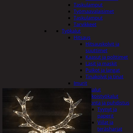
Taskulamput
Työmaavalaisimet
Taskulamput
Tarvikkeet
Työkalut
Hitsaus
Hitsauskolvit ja
suuttimet
Kaasut ja polttimet
Lasit ja maskit
Puikot ja langat
Tinakolvit ja tinat
Imurit
Käsityökalut
Erikoistyökalut
Hionta ja puhdistus
Tyynyt ja
paperit
Viilat ja
teräsharjat