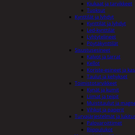
Kiukaat ja tarvikkeet
Tuoksut
Kynttilät ja lyhdyt
Kynttilät ja lyhdyt
Led-kynttilät
Lyhtytelineet
Pöytäkynttilät
Sisustusesineet
Kalvot ja tarrat
Kellot
Koriste-esineet ja kas
Taulut ja kehykset
Toimistotarvikkeet
Kynät ja kumit
Liimat ja teipit
Muistitaulut ja magne
Vihkot ja paperit
Turvajärjestelmät ja lukitu
Palovaroittimet
Riippulukot