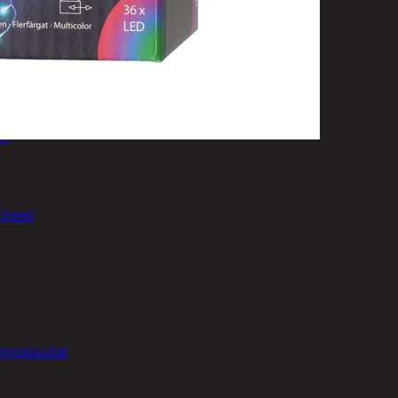
t
et
ineet
intalaudat