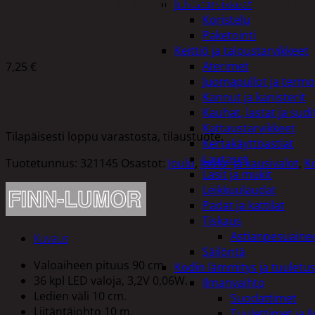
Juhlatarvikkeet
Koristelu
Paketointi
Keittiö ja taloustarvikkeet
Aterimet
7,25
€
Juomapullot ja termo
Kannut ja kanisterit
Kauhat, lastat ja sudi
Kattaustarvikkeet
Tilapäisesti loppu varastosta, tilaustuote.
Kertakäyttöastiat
Lautaset
Tuotetunnus:
321145
Osastot:
Joulu
,
Joulu- ja kausivalot
,
K
Lasit ja mukit
Leikkuulaudat
Padat ja kattilat
Tiskaus
Astianpesuaine
Kuvaus
Säilöntä
Valoaiheen pituus 90 cm.
Kodin lämmitys ja tuuletu
36 kpl LED valoja, 3,2V 0,06W.
Ilmanvaihto
Ledien väli 10 cm.
Suodattimet
Liitäntäjohto 10 m.
Tuulettimet ja I