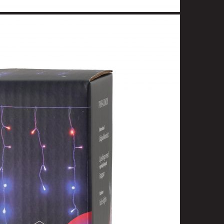
uotoilutuotteet
kit
anleikkuukoneet
tteet
asvat
ilat
 ja saippuat
denhoito