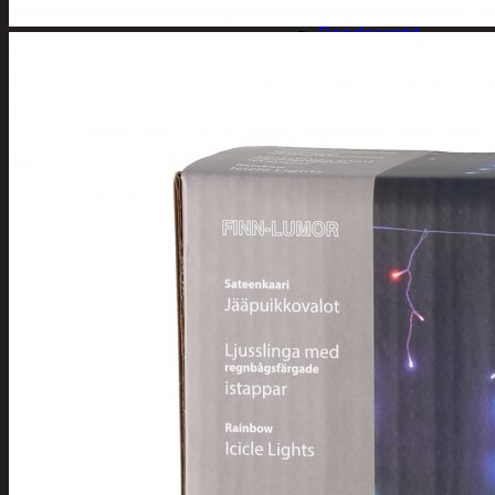
Henkilökohtainen hygienia
Deodorantit
Hiustenhoito
Hiusharjat ja m
Hiuspinnit ja len
Hiusvärit
Hiusten ja parr
Hammashygienia tuo
Kosmetiikka
Käsi ja jalkahoito
Käsivoiteet ja r
Kynsisakset ja vi
Pesuharjat ja -sienet
Shampoot, hoitaineet
Hoitoaineet
Käsisaippuat
Shampoot
Suihkusaippuat
Hyvinvointi
Muu kauneuden ja tervey