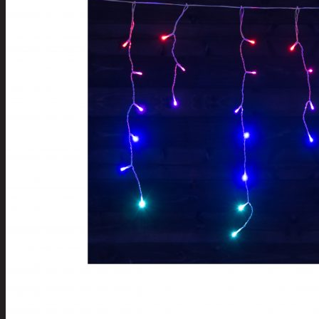
Tuotevalikoima
Poistotuotteet
Kausituotteet
Joulu
Joulu- ja kausivalot
Eläimet ja tontu
Kyntteliköt
Valoketjut ja k
Joulukoristeet
Kranssit ja ase
Tontut ja muut
Joulutekstiilit
Paketointi
Marjastus
Talvi
Päivittäistavarat
Apuvälineet
Hengityssuojaimet ja desin