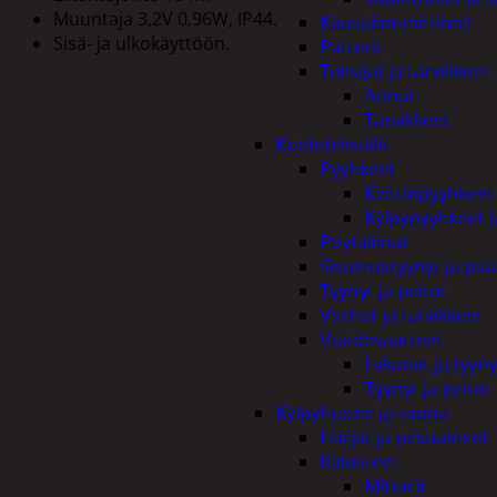
Muuntaja 3,2V 0,96W, IP44.
Kaasulämmittimet
Sisä- ja ulkokäyttöön.
Patterit
Tulisijat ja tarvikkeet
Arinat
Tarvikkeet
Kodintekstiilit
Tutustu myös
Pyyhkeet
Keittiöpyyhkeet
Kylpypyyhkeet ja
Pöytäliinat
Sisustustyynyt ja pääl
Tyynyt ja peitot
Verhot ja tarvikkeet
Vuodevaatteet
Lakanat ja tyyny
Tyynyt ja peitot
Kylpyhuone ja sauna
Harjat ja pesuaineet
Kalusteet
Mittarit