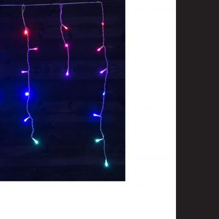
t
uusenvalot
telmat
fiointi