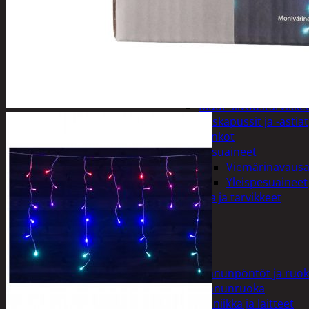
Pyykinpesu
Kuivaus
Pesuaineet
Pesupussit
Siivous
Liinat ja sienet
Mopit, harjat ja varre
Muut siivoustarvikke
Roskapussit ja -astiat
Sankot
Pesuaineet
Viemärinavausa
Yleispesuaineet
Eläintenruoka ja tarvikkeet
Jyrsijät
Kissat
Koirat
Linnut
Linnunpöntöt ja ruok
Linnunruoka
Kodin elektroniikka ja laitteet