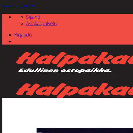
Skip to content
Sijainti
Asiakaspalvelu
Kirjaudu
Etsi: