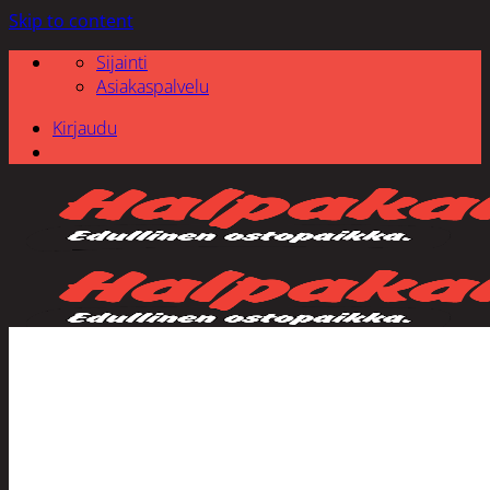
Skip to content
Sijainti
Asiakaspalvelu
Kirjaudu
Etsi: