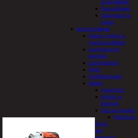
ja tarvikkeet
Pesuvälineet
Shampoot ja
vahat
Autotarvikkeet
Kalvot, matot ja
muut tarvikkeet
Lumiharjat ja
peitteet
Lämmittimet
Peilit
Pyyhkijänsulat
Sähkö
Invertterit
Johdot ja
liittimet
Lisä ja työvalot
Polttimot
Irtomoottorit,
aggregaatit
Aggregaatit