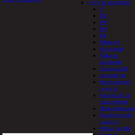
Hylsyt ja vääntimet
1"
1/2"
1/4"
3/4"
3/8
Adapterit
Kärkisarjat
Räikät ja
vääntimet
Iskumeisselit
Jakoavaimet
Kiintoavaimet
ja -sarjat
Kuusiokolo ja
torx-avaimet
Momenttiavaim
Ruuvimeisselit
ja -sarjat
Nitojat ja niitit