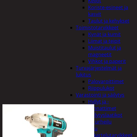
Kellot
Koriste-esineet ja
kasvit
Taulut ja kehykset
Toimistotarvikkeet
Kynät ja kumit
Liimat ja teipit
Muistitaulut ja
magneetit
Vihkot ja paperit
Turvajärjestelmät ja
lukitus
Palovaroittimet
Riippulukot
Varastointi ja säilytys
Hyllyt ja -
kannattimet
Säilytyslaatikot
Vapaa-aika ja urheilu
Askartelu
Askartelutarvikkeet