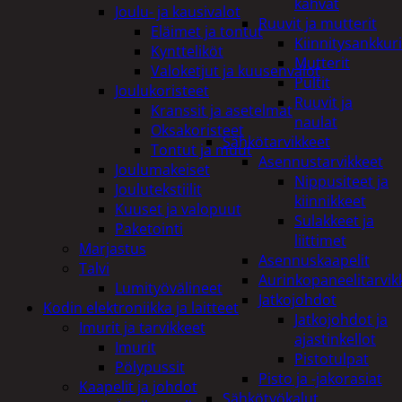
kahvat
Joulu- ja kausivalot
Ruuvit ja mutterit
Eläimet ja tontut
Kiinnitysankkuri
Kyntteliköt
Mutterit
Valoketjut ja kuusenvalot
Pultit
Joulukoristeet
Ruuvit ja
Kranssit ja asetelmat
naulat
Oksakoristeet
Sähkötarvikkeet
Tontut ja muut
Asennustarvikkeet
Joulumakeiset
Nippusiteet ja
Joulutekstiilit
kiinnikkeet
Kuuset ja valopuut
Sulakkeet ja
Paketointi
liittimet
Marjastus
Asennuskaapelit
Talvi
Aurinkopaneelitarvik
Lumityövälineet
Jatkojohdot
Kodin elektroniikka ja laitteet
Jatkojohdot ja
Imurit ja tarvikkeet
ajastinkellot
Imurit
Pistotulpat
Pölypussit
Pisto ja -jakorasiat
Kaapelit ja johdot
Sähkötyökalut