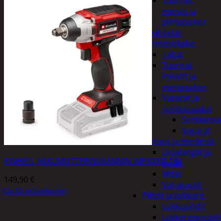
Tuurnat,
meistit ja
piirtopuikot
Käsihöylät
Lyöntityökalut
Taltat
Tuurnat,
meistit ja
piirtopuikot
Vasarat ja
sorkkaraudat
Sorkkarau
Vasarat
Mittaus ja merkintä
Linjalangat ja
EINHELL AKKUMUTTERINVÄÄNNIN IMPAXXO 18V
kynät
Mitat
149,90
€
Vatupassit
Lisää ostoskoriin
Pihdit ja leikkurit
Lukkopihdit
Lukkorengaspih