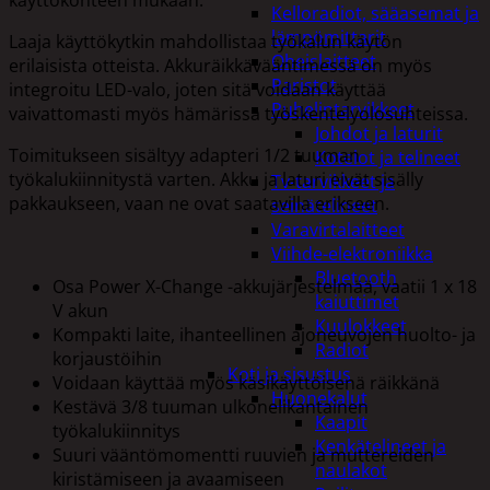
Kelloradiot, sääasemat ja
lämpömittarit
Laaja käyttökytkin mahdollistaa työkalun käytön
Oheislaitteet
erilaisista otteista. Akkuräikkävääntimessä on myös
Paristot
integroitu LED-valo, joten sitä voidaan käyttää
Puhelintarvikkeet
vaivattomasti myös hämärissä työskentelyolosuhteissa.
Johdot ja laturit
Toimitukseen sisältyy adapteri 1/2 tuuman
Kotelot ja telineet
työkalukiinnitystä varten. Akku ja laturi eivät sisälly
Tv-tarvikkeet ja
pakkaukseen, vaan ne ovat saatavilla erikseen.
seinätelineet
Varavirtalaitteet
Viihde-elektroniikka
Bluetooth
Osa Power X-Change -akkujärjestelmää, vaatii 1 x 18
kaiuttimet
V akun
Kuulokkeet
Kompakti laite, ihanteellinen ajoneuvojen huolto- ja
Radiot
korjaustöihin
Koti ja sisustus
Voidaan käyttää myös käsikäyttöisenä räikkänä
Huonekalut
Kestävä 3/8 tuuman ulkonelikantainen
Kaapit
työkalukiinnitys
Kenkätelineet ja
Suuri vääntömomentti ruuvien ja muttereiden
naulakot
kiristämiseen ja avaamiseen