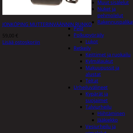
Muut sisälelut
Nuket ja
pehmolelut
Rakennuspalika
JONKÖPING MUTTERINVÄÄNNIN RUNKO
Pelit
Polkupyöräily
59,00
€
Lukot
Lisää ostoskoriin
Retkeily
Keittimet ja ruokailu
Kylmälaukut
Makuupussit ja
alustat
Teltat
Urheiluvälineet
Kypärät ja
suojaimet
Talviurheilu
Hiihtäminen
Jääkiekko
Vesiurheilu ja