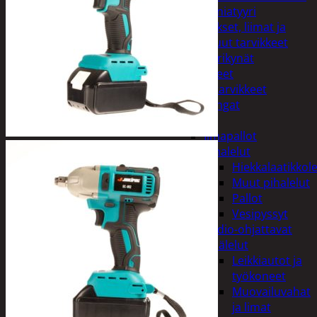
Miniatyyri
Sakset, liimat ja
muut tarvikkeet
Värikynät
Harrasteet
Käsityötarvikkeet
Langat
Lelut
Ilmapallot
Pihalelut
Hiekkalaatikkole
Muut pihalelut
Pallot
Vesipyssyt
Radio-ohjattavat
Sisälelut
Leikkiautot ja
työkoneet
Muovailuvahat
ja limat