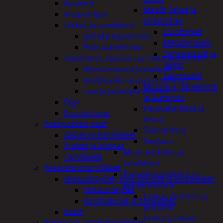
Avaimet
Maalit, lakat ja
Imupumput
ohentimet
Letkut ja tarvikkeet
Liuottimet
Jäähdyttäjänletkut
Metallimaalit
Polttoaineletkut
Spraymaalit ja
Liuottimet, massat, ja muut kemikaalit
-lakat
Alustamassat ja pakkelit
Talomaalit
Kemikaalit, sprayt ja silikonit
Muuraus, tapetointi
Lasi ja jäähdytinnesteet
ja laatoitus
Öljyt
Pensselit telat ja
Suodattimet
lastat
Pakoputken osat
Sekoittimet
Laipat ja kiinnikkeet
Suojaus
Putket ja kulmat
Muut työkalut ja
Tarvikkeet
tarvikkeet
Perävaunutarvikkeet
Paineilmatyökalut ja
Hinausköydet, kiristysliinat ja kiinnikkeet
kompressorit
Hinausköydet
Letkut, liittimet ja
Kiristysliinat ja tarvikkeet
pistoolit
Valot
Letkut ja muut
Rengas ja -vannetarvikkeet