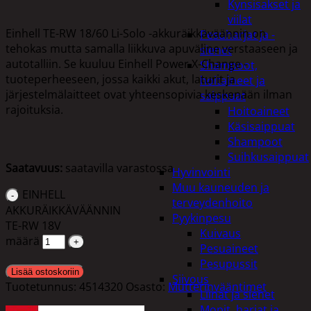
Kynsisakset ja
viilat
Einhell TE-RW 18/60 Li-Solo -akkuräikkäväännin on
Pesuharjat ja -
tehokas mutta samalla liikkuva apuväline verstaaseen ja
sienet
autotalliin. Se kuuluu Einhell Power X-Change -
Shampoot,
tuoteperheeseen, jossa kaikki akut, laturit ja
hoitaineet ja
järjestelmälaitteet ovat yhteensopivia keskenään ilman
saippuat
rajoituksia.
Hoitoaineet
Käsisaippuat
Shampoot
Suihkusaippuat
Saatavuus:
saatavilla varastossa
Hyvinvointi
Muu kauneuden ja
EINHELL
terveydenhoito
AKKURÄIKKÄVÄÄNNIN
Pyykinpesu
TE-RW 18V
Kuivaus
määrä
Pesuaineet
Pesupussit
Lisää ostoskoriin
Siivous
Tuotetunnus:
4514320
Osasto:
Mutterinvääntimet
Liinat ja sienet
Mopit, harjat ja