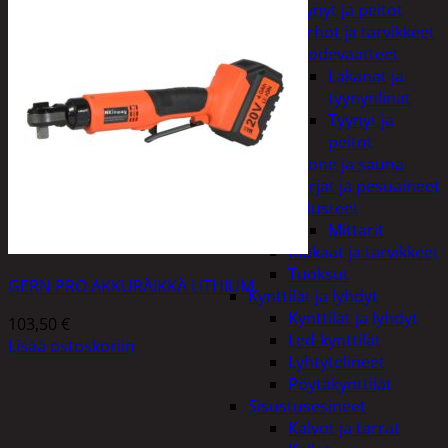
Tyynyt ja peitot
Verhot ja tarvikkeet
Vuodevaatteet
Lakanat ja
tyynynlinat
Tyynyt ja
peitot
Kylpyhuone ja sauna
Harjat ja pesuaineet
Kalusteet
Mittarit
Kiukaat ja tarvikkeet
Tuoksut
GERN PRO AKKURÄIKKÄ LITHIUM
Kynttilät ja lyhdyt
Kynttilät ja lyhdyt
103,50
€
Led-kynttilät
Lisää ostoskoriin
Lyhtytelineet
Pöytäkynttilät
Sisustusesineet
Kalvot ja tarrat