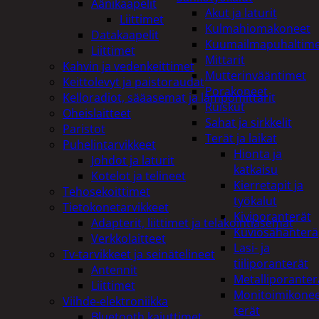
Äänikaapelit
Akut ja laturit
Liittimet
Kulmahiomakoneet
Datakaapelit
Kuumailmapuhaltim
Liittimet
Mittarit
Kahvin ja vedenkeittimet
Mutterinvääntimet
Keittolevyt ja paistoraudat
Porakoneet
Kelloradiot, sääasemat ja lämpömittarit
Ruiskut
Oheislaitteet
Sahat ja sirkkelit
Paristot
Terät ja laikat
Puhelintarvikkeet
Hionta ja
Johdot ja laturit
katkaisu
Kotelot ja telineet
Kierretapit ja
Tehosekoittimet
työkalut
Tietokonetarvikkeet
Kiviporanterät
Adapterit, liittimet ja telakointiasemat
Kuviosahanterä
Verkkolaitteet
Lasi- ja
Tv-tarvikkeet ja seinätelineet
tiiliporanterät
Antennit
Metalliporanter
Liittimet
Monitoimikone
Viihde-elektroniikka
terät
Bluetooth kaiuttimet