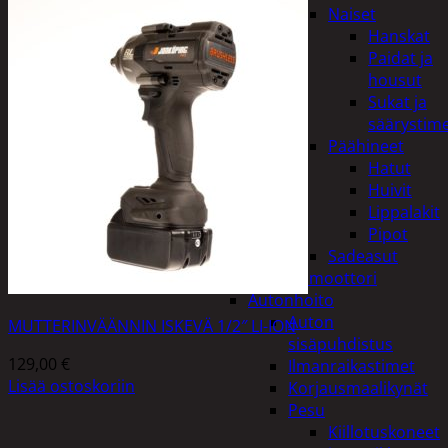
Naiset
Hanskat
Paidat ja
housut
Sukat ja
säärystim
Päähineet
Hatut
Huivit
Lippalakit
Pipot
Sadeasut
Auto, vene ja moottori
Autonhoito
Auton
MUTTERINVÄÄNNIN ISKEVÄ 1/2″ LI-ION
sisäpuhdistus
129,00
€
Ilmanraikastimet
Lisää ostoskoriin
Korjausmaalikynät
Pesu
Kiillotuskoneet