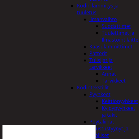
Kodin lämmitys ja
tuuletus
Ilmanvaihto
Suodattimet
Tuulettimet ja
Ilmastointilaitte
Kaasulämmittimet
Patterit
Tulisijat ja
tarvikkeet
Arinat
Tarvikkeet
Kodintekstiilit
Pyyhkeet
Keittiöpyyhkeet
Kylpypyyhkeet
ja takit
Pöytäliinat
Sisustustyynyt ja
päälliset