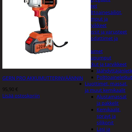
Lisälaitteet
Polttoainesäiliöt,
pumput ja
tarvikkeet
Vinssit ja varusteet
Öljyt, suodattimet ja
nesteet
Avaimet
Imupumput
Letkut ja tarvikkeet
Jäähdyttäjänlet
Polttoaineletku
GERN PRO AKKUMUTTERINVÄÄNNIN
Liuottimet, massat,
95,90
€
ja muut kemikaalit
Lisää ostoskoriin
Alustamassat
ja pakkelit
Kemikaalit,
sprayt ja
silikonit
Lasi ja