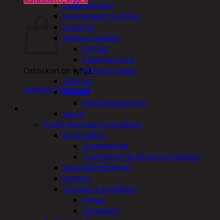
Leikkuulaudat
Ostoskori
Leivinpaperit ja foliot
Leivonta
Padat ja kattilat
Kattilat
Paistinpannut
Vuoat ja padat
Ostoskori on tyhjä.
Säilöntä
Takaisin kauppaan
Tiskaus
Astianpesuaineet
vaa'at
Kodin lämmitys ja tuuletus
Ilmanvaihto
Suodattimet
Tuulettimet ja Ilmastointilaitteet
Kaasulämmittimet
Patterit
Tulisijat ja tarvikkeet
Arinat
Tarvikkeet