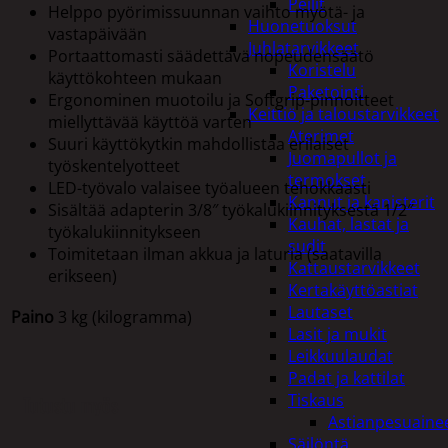
Peilit
Helppo pyörimissuunnan vaihto myötä- ja
Huonetuoksut
vastapäivään
Juhlatarvikkeet
Portaattomasti säädettävä nopeudensäätö
Koristelu
käyttökohteen mukaan
Paketointi
Ergonominen muotoilu ja Softgrip-pinnoitteet
Keittiö ja taloustarvikkeet
miellyttävää käyttöä varten
Aterimet
Suuri käyttökytkin mahdollistaa erilaiset
Juomapullot ja
työskentelyotteet
termokset
LED-työvalo valaisee työalueen tehokkaasti
Kannut ja kanisterit
Sisältää adapterin 3/8″ työkalukiinnityksestä 1/2″
Kauhat, lastat ja
työkalukiinnitykseen
sudit
Toimitetaan ilman akkua ja laturia (saatavilla
Kattaustarvikkeet
erikseen)
Kertakäyttöastiat
Lautaset
Paino
3 kg (kilogramma)
Lasit ja mukit
Leikkuulaudat
Padat ja kattilat
Tiskaus
Tutustu myös
Astianpesuaine
Säilöntä