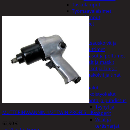
Taskulamput
Työmaavalaisimet
Taskulamput
Tarvikkeet
Työkalut
Hitsaus
Hitsauskolvit ja
suuttimet
Kaasut ja polttimet
Lasit ja maskit
Puikot ja langat
Tinakolvit ja tinat
Imurit
Käsityökalut
Erikoistyökalut
Hionta ja puhdistus
Tyynyt ja
MUTTERINVÄÄNNIN 1/2″ TWIN PROFES HIGH
paperit
Viilat ja
63,90
€
teräsharjat
Lisää ostoskoriin