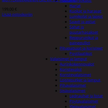
Puutarhatyökalut
Harjat
199,00
€
Kuokat ja haravat
Lisää ostoskoriin
Lumikolat ja lapiot
Saavit ja astiat
Sahat ja
puutarhasakset
Reppuruiskut ja
painepullot
Pihapatsaat ja koristeet
Postilaatikot
Valaisimet ja lamput
Aurinkokennovalot
Koristevalot
Koristevalaisimet
Loisteputket ja lamput
Pihavalaisimet
Sisävalaisimet
Lednauhat ja listat
Pöytävalaisimet
Yleisvalaisimet