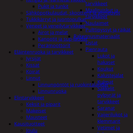
tarvikkeet
Pukit ja tunkit
Maaliruiskut ja
Sähköpotkulaudat, skootterit ja ajoneuvot
tarvikkeet
Tukkikärryt ja juontopulkat
Naulaimet
Veneet ja veneilytarvikkeet
Pulttipyssyt ja räikät
Airot ja melat
Rakennusmateriaalit
Kanootit ja sup-laudat
Listat
Perämoottorit
Pienrauta
Eläintenruoka ja tarvikkeet
Lukot ja
Jyrsijät
hakaset
Kissat
Koukut
Koirat
Kalustejalat
Linnut
Kulmat
Linnunpöntöt ja ruokintalaudat
Sakkelit,
Linnunruoka
pylpyrät ja
Elintarvikkeet
tarvikkeet
Keksit ja piparit
Saranat
Makeiset
Vaijerilukot ja
Mausteet
klemmarit
Kausituotteet
Vetimet ja
Joulu