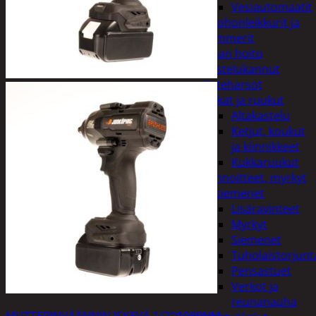
Vesiautomaatit
Ruohonleikkurit ja
trimmerit
Puutarhan hoito
Kastelukannut
Kateharsot
Kukat ja ruukut
Altakastelu
Ketjut, koukut
ja kiinnikkeet
Kukkaruukut
Lannoitteet, myrkyt
ja siemenet
Lisäravinteet
Myrkyt
Siemenet
Tuholaistorjunt
Pensastuet
Verkot ja
reunanauha
MUTTERINVÄÄNNIN ISKEVÄ 1/2″ 1080NM