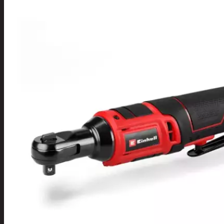
Tuotevalikoima
Poistotuotteet
Kausituotteet
Joulu
Joulu- ja kausivalot
Eläimet ja
tontut
Kyntteliköt
Valoketjut ja
kuusenvalot
Joulukoristeet
Kranssit ja
asetelmat
Tontut ja
muut
Joulutekstiilit
Paketointi
Marjastus
Talvi
Päivittäistavarat