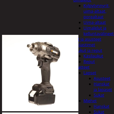
uimalelut
Kylpytynnyrit,
uima-altaat,
porealtaat
Uima-altaat
Uimalelut ja
kelluntavälineet
Vaatteet ja asusteet
Heijastimet
Laukut ja reput
Käsilaukut
Reput
Vaatteet
Lapset
Asusteet
Hanskat
ja lapaset
Sukat
Miehet
Hanskat
Sukat