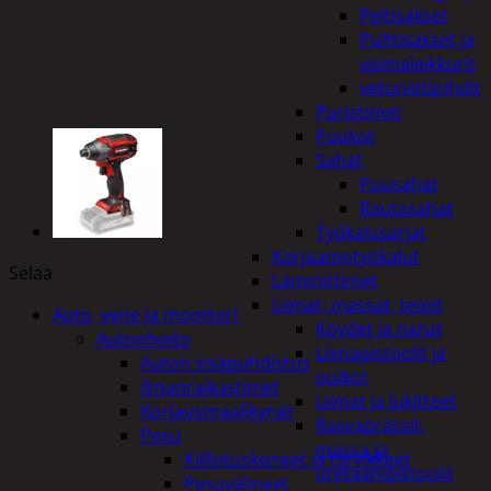
Peltisakset
Pulttisakset ja
voimaleikkurit
vetoniittipihdit
Puristimet
Puukot
Sahat
Puusahat
Rautasahat
Työkalusarjat
Korjaamotyökalut
Selaa
Lämmittimet
Liimat, massat, teipit
Auto, vene ja moottori
Köydet ja narut
Autonhoito
Liimapistoolit ja
Auton sisäpuhdistus
puikot
ilmanraikastimet
Liimat ja lukitteet
Korjausmaalikynät
Rasvaprässit,
Pesu
massa ja
Kiillotuskoneet ja tarvikkeet
uretaanipistoolit
Pesuvälineet