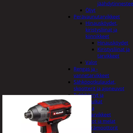
jäähdytinnestee
Öljyt
Perävaunutarvikkeet
Hinausköydet,
kiristysliinat ja
kiinnikkeet
Hinausköydet
Kiristysliinat ja
tarvikkeet
Valot
Rengas ja -
vannetarvikkeet
Sähköpotkulaudat,
skootterit ja ajoneuvot
Tukkikärryt ja
juontopulkat
Veneet ja
veneilytarvikkeet
Airot ja melat
Perämoottorit