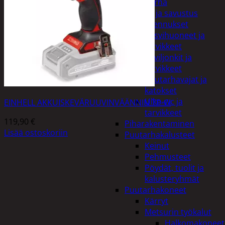
Piha ja puutarha
Grillaus ja savustus
Piharakennukset
Kasvihuoneet ja
tarvikkeet
Paviljonkit ja
tarvikkeet
Puutarhavajat ja
katokset
Ulko-wc ja
EINHELL AKKUISKEVÄRUUVINVÄÄNNIN TP-CI
tarvikkeet
119,90
€
Piharakentaminen
Lisää ostoskoriin
Puutarhakalusteet
Keinut
Pehmusteet
Pöydät, tuolit ja
kalusteryhmät
Puutarhakoneet
Kärryt
Metsurin työkalut
Halkomakoneet