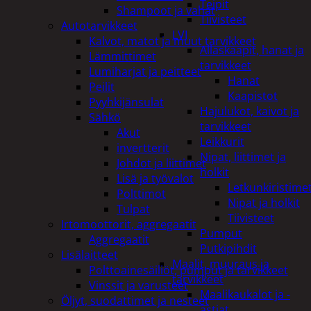
Teipit
Shampoot ja vahat
Tiivisteet
Autotarvikkeet
LVI
Kalvot, matot ja muut tarvikkeet
Allaskaapit, hanat ja
Lämmittimet
tarvikkeet
Lumiharjat ja peitteet
Hanat
Peilit
Kaapistot
Pyyhkijänsulat
Hajulukot, kaivot ja
Sähkö
tarvikkeet
Akut
Leikkurit
invertterit
Nipat, liittimet ja
Johdot ja liittimet
holkit
Lisä ja työvalot
Letkunkiristime
Polttimot
Nipat ja holkit
Tulpat
Tiivisteet
Irtomoottorit, aggregaatit
Pumput
Aggregaatit
Putkipihdit
Lisälaitteet
Maalit, muuraus ja
Polttoainesäiliöt, pumput ja tarvikkeet
tarvikkeet
Vinssit ja varusteet
Maalikaukalot ja -
Öljyt, suodattimet ja nesteet
astiat