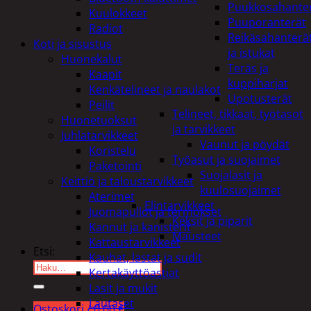
Puukkosahante
Kuulokkeet
Puuporanterät
Radiot
Reikäsahanterä
Koti ja sisustus
ja istukat
Huonekalut
Teräs ja
Kaapit
kuppiharjat
Kenkätelineet ja naulakot
Upotusterät
Peilit
Telineet, tikkaat, työtasot
Huonetuoksut
ja tarvikkeet
Juhlatarvikkeet
Vaunut ja pöydät
Koristelu
Työasut ja suojaimet
Paketointi
Suojalasit ja
Keittiö ja taloustarvikkeet
kuulosuojaimet
Aterimet
Elintarvikkeet
Juomapullot ja termokset
Keksit ja piparit
Kannut ja kanisterit
Mausteet
Kattaustarvikkeet
Etsi:
Kauhat, lastat ja sudit
Kertakäyttöastiat
Lasit ja mukit
Lautaset
Ostoskori /
0,00
€