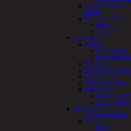
Kaasulämmittimet
Patterit
Tulisijat ja tarvikkeet
Arinat
Tarvikkeet
Kodintekstiilit
Pyyhkeet
Keittiöpyyhkeet
Kylpypyyhkeet ja
Pöytäliinat
Sisustustyynyt ja pääl
Tyynyt ja peitot
Verhot ja tarvikkeet
Vuodevaatteet
Lakanat ja tyyny
Tyynyt ja peitot
Kylpyhuone ja sauna
Harjat ja pesuaineet
Kalusteet
Mittarit