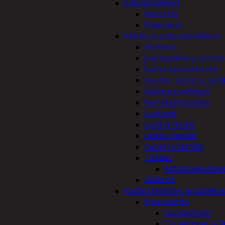
Juhlatarvikkeet
Koristelu
Paketointi
Keittiö ja taloustarvikkeet
Tutustu myös
Aterimet
Juomapullot ja termo
Kannut ja kanisterit
Kauhat, lastat ja sudi
Kattaustarvikkeet
Kertakäyttöastiat
Lautaset
Lasit ja mukit
Leikkuulaudat
Padat ja kattilat
Tiskaus
Astianpesuaine
Säilöntä
Kodin lämmitys ja tuuletu
Ilmanvaihto
Suodattimet
Tuulettimet ja I