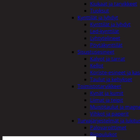
Kiukaat ja tarvikkeet
Tuoksut
Kynttilät ja lyhdyt
Kynttilät ja lyhdyt
Led-kynttilät
Lyhtytelineet
Pöytäkynttilät
Sisustusesineet
Kalvot ja tarrat
Kellot
Koriste-esineet ja kas
Taulut ja kehykset
Toimistotarvikkeet
Kynät ja kumit
Liimat ja teipit
Muistitaulut ja magne
Vihkot ja paperit
Turvajärjestelmät ja lukitu
Palovaroittimet
Riippulukot