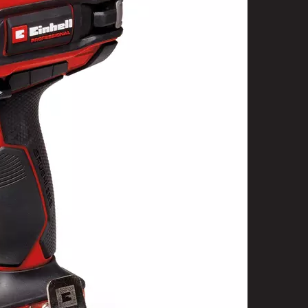
t
uusenvalot
telmat
fiointi