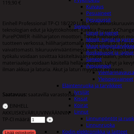
Pyykinpesu
119,90
€
Kuivaus
Pesuaineet
Pesupussit
Einhell Professional TP-CI 18/220 Li BL-Solo akkuiskuruuvi
Siivous
teknologian edut ja käyttökohteet. Kaikkia Power X-Change a
Liinat ja sienet
PurePOWER -hiiliharjaton moottori. Tämä hiiliharjaton moo
Mopit, harjat ja varre
tuotteen verkossa, hiiliharjattomalla moottorilla on 10 vu
Muut siivoustarvikke
vaivattomasti. Iskuruuvinvääntimessä on ¼” (6,35 mm) ku
Roskapussit ja -astiat
työkalu voidaan sovittaa käsiteltävään materiaaliin, jolloin 
Sankot
materiaaleja voidaan käsitellä hellävaraisesti. Lyhyt ja k
Pesuaineet
ilman akkua ja laturia. Akut ja laturi myydään erikseen.
Viemärinavausa
Yleispesuaineet
Eläintenruoka ja tarvikkeet
Jyrsijät
Saatavuus:
saatavilla varastossa
Kissat
Koirat
EINHELL
Linnut
AKKUISKEVÄRUUVINVÄÄNNIN
Linnunpöntöt ja ruok
TP-CI määrä
Linnunruoka
Kodin elektroniikka ja laitteet
Lisää ostoskoriin