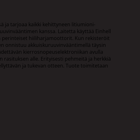
ja tarjoaa kaikki kehittyneen litiumioni-
ruuvinvääntimen kanssa. Laitetta käyttää Einhell
rinteiset hiiliharjamoottorit. Kun rekisteröit
inen onnistuu akkuiskuruuvinvääntimellä täysin
dettävän kierrosnopeuselektroniikan avulla
n rasituksen alle. Erityisesti pehmeitä ja herkkiä
ellyttävän ja tukevan otteen. Tuote toimitetaan