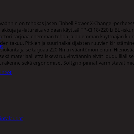
nväännin on tehokas jäsen Einhell Power X-Change -perheessä 
kkuja ja -latureita voidaan käyttää TP-CI 18/220 Li BL -isku
ttori tarjoaa enemmän tehoa ja pidemmän käyttöajan kuin pe
t
oden takuu. Pitkien ja suurihalkaisijaisten ruuvien kiristäm
et
usiokanta ja se tarjoaa 220 Nm:n vääntömomentin. Hienosää
sekä materiaali että iskeväruuvinväännin eivät joudu liiallise
evyt rakenne sekä ergonomiset Softgrip-pinnat varmistavat mi
ineet
intalaudat