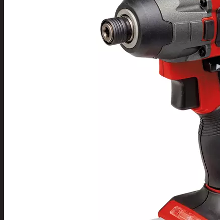
Tuotevalikoima
Poistotuotteet
Kausituotteet
Joulu
Joulu- ja kausivalot
Eläimet ja tontu
Kyntteliköt
Valoketjut ja k
Joulukoristeet
Kranssit ja ase
Tontut ja muut
Joulutekstiilit
Paketointi
Marjastus
Talvi
Päivittäistavarat
Apuvälineet
Hengityssuojaimet ja desin