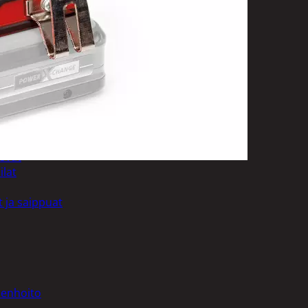
uotoilutuotteet
kit
anleikkuukoneet
tteet
asvat
ilat
 ja saippuat
denhoito