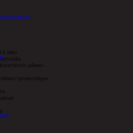
lämpömittarit
8 V akku
et
äyttöaika
isteröinnin jälkeen
arkkaan työskentelyyn
lta
kahvat
ä
akot