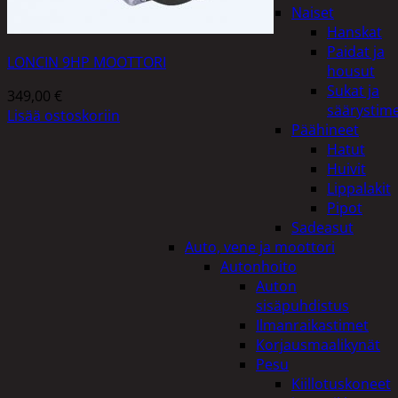
Naiset
Hanskat
Paidat ja
LONCIN 9HP MOOTTORI
housut
Sukat ja
349,00
€
säärystim
Lisää ostoskoriin
Päähineet
Hatut
Huivit
Lippalakit
Pipot
Sadeasut
Auto, vene ja moottori
Autonhoito
Auton
sisäpuhdistus
Ilmanraikastimet
Korjausmaalikynät
Pesu
Kiillotuskoneet