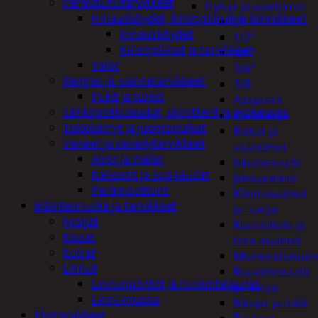
Perävaunutarvikkeet
Hylsyt ja vääntimet
Hinausköydet, kiristysliinat ja kiinnikkeet
1"
Hinausköydet
1/2"
Kiristysliinat ja tarvikkeet
1/4"
Valot
3/4"
Rengas ja -vannetarvikkeet
3/8
Pukit ja tunkit
Adapterit
Sähköpotkulaudat, skootterit ja ajoneuvot
Kärkisarjat
Tukkikärryt ja juontopulkat
Räikät ja
Veneet ja veneilytarvikkeet
vääntimet
Airot ja melat
Iskumeisselit
Kanootit ja sup-laudat
Jakoavaimet
Perämoottorit
Kiintoavaimet
Eläintenruoka ja tarvikkeet
ja -sarjat
Jyrsijät
Kuusiokolo ja
Kissat
torx-avaimet
Koirat
Momenttiavaim
Linnut
Ruuvimeisselit
Linnunpöntöt ja ruokintalaudat
ja -sarjat
Linnunruoka
Nitojat ja niitit
Elintarvikkeet