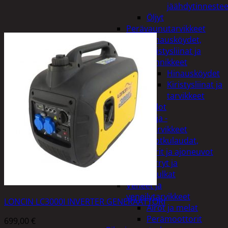
jäähdytinnestee
Öljyt
Perävaunutarvikkeet
Hinausköydet,
kiristysliinat ja
kiinnikkeet
Hinausköydet
Kiristysliinat ja
tarvikkeet
Valot
Rengas ja -
vannetarvikkeet
Sähköpotkulaudat,
skootterit ja ajoneuvot
Tukkikärryt ja
juontopulkat
Veneet ja
veneilytarvikkeet
LONCIN LC3000I INVERTER GENERAATTORI
Airot ja melat
Perämoottorit
699,00
€