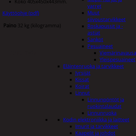
Koko 405x450x443mm.
varret
Muut
Käyttöohje (pdf)
siivoustarvikkeet
Paino
32 kg (kilogramma)
Roskapussit ja -
astiat
Sankot
Pesuaineet
Tutustu myös
Viemärinavausa
Yleispesuaineet
Eläintenruoka ja tarvikkeet
Jyrsijät
Kissat
Koirat
Linnut
Linnunpöntöt ja
ruokintalaudat
Linnunruoka
Kodin elektroniikka ja laitteet
Imurit ja tarvikkeet
Kaapelit ja johdot