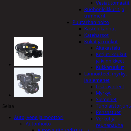
Vesiautomaatit
Ruohonleikkurit ja
trimmerit
Puutarhan hoito
Kastelukannut
Kateharsot
Kukat ja ruukut
Altakastelu
Ketjut, koukut
ja kiinnikkeet
Kukkaruukut
Lannoitteet, myrkyt
ja siemenet
Lisäravinteet
Myrkyt
Siemenet
Tuholaistorjunt
Selaa
Pensastuet
Auto, vene ja moottori
Verkot ja
Autonhoito
reunanauha
Auton sisäpuhdistus