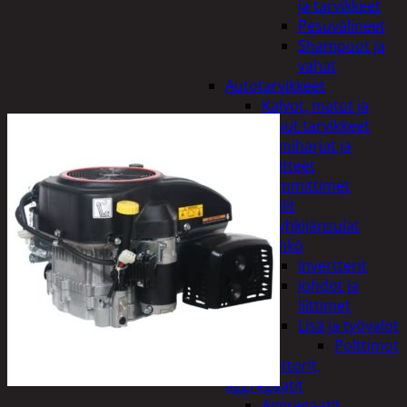
ja tarvikkeet
Pesuvälineet
Shampoot ja
vahat
Autotarvikkeet
Kalvot, matot ja
muut tarvikkeet
Lumiharjat ja
peitteet
Lämmittimet
Peilit
Pyyhkijänsulat
Sähkö
Invertterit
Johdot ja
liittimet
Lisä ja työvalot
Polttimot
Irtomoottorit,
aggregaatit
Aggregaatit