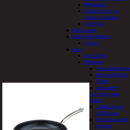
Miniatyyri
Sakset, liimat ja
muut tarvikkeet
Värikynät
Harrasteet
Käsityötarvikkeet
Langat
Lelut
Ilmapallot
Pihalelut
Hiekkalaatikkole
Muut pihalelut
Pallot
Vesipyssyt
Radio-ohjattavat
Sisälelut
Leikkiautot ja
työkoneet
Muovailuvahat
ja limat