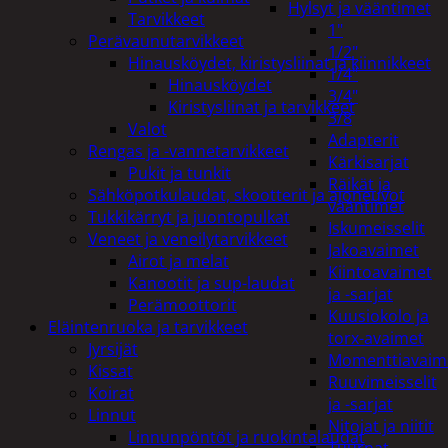
Hylsyt ja vääntimet
Tarvikkeet
1"
Perävaunutarvikkeet
1/2"
Hinausköydet, kiristysliinat ja kiinnikkeet
1/4"
Hinausköydet
3/4"
Kiristysliinat ja tarvikkeet
3/8
Valot
Adapterit
Rengas ja -vannetarvikkeet
Kärkisarjat
Pukit ja tunkit
Räikät ja
Sähköpotkulaudat, skootterit ja ajoneuvot
vääntimet
Tukkikärryt ja juontopulkat
Iskumeisselit
Veneet ja veneilytarvikkeet
Jakoavaimet
Airot ja melat
Kiintoavaimet
Kanootit ja sup-laudat
ja -sarjat
Perämoottorit
Kuusiokolo ja
Eläintenruoka ja tarvikkeet
torx-avaimet
Jyrsijät
Momenttiavaim
Kissat
Ruuvimeisselit
Koirat
ja -sarjat
Linnut
Nitojat ja niitit
Linnunpöntöt ja ruokintalaudat