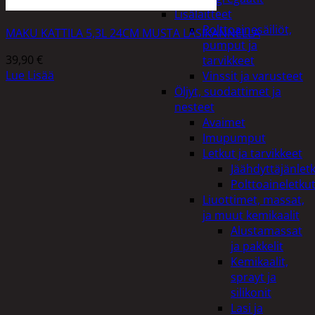
Lisälaitteet
Polttoainesäiliöt,
MAKU KATTILA 5,3L 24CM MUSTA LASIKANNELLA
pumput ja
39,90
€
tarvikkeet
Lue Lisää
Vinssit ja varusteet
Öljyt, suodattimet ja
nesteet
Avaimet
Imupumput
Letkut ja tarvikkeet
Jäähdyttäjänlet
Polttoaineletku
Liuottimet, massat,
ja muut kemikaalit
Alustamassat
ja pakkelit
Kemikaalit,
sprayt ja
silikonit
Lasi ja