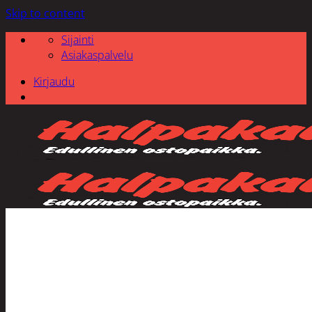
Skip to content
Sijainti
Asiakaspalvelu
Kirjaudu
Etsi: