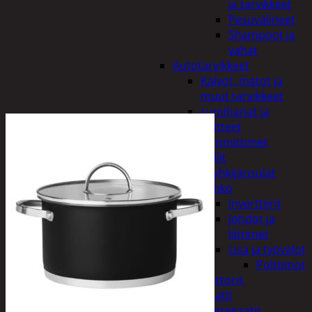
ja tarvikkeet
Pesuvälineet
Shampoot ja
vahat
Autotarvikkeet
Kalvot, matot ja
muut tarvikkeet
Lumiharjat ja
peitteet
Lämmittimet
Peilit
Pyyhkijänsulat
Sähkö
Invertterit
Johdot ja
liittimet
Lisä ja työvalot
Polttimot
Irtomoottorit,
aggregaatit
Aggregaatit