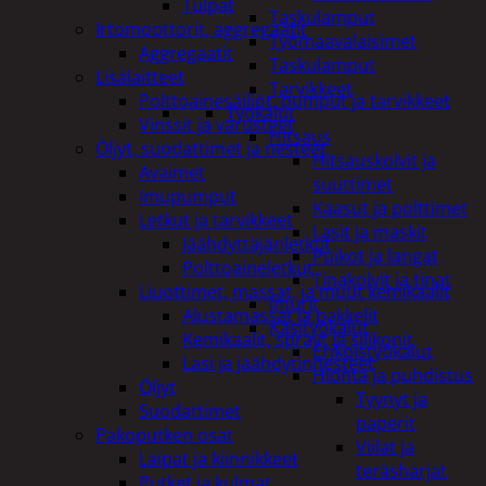
Tulpat
Taskulamput
Irtomoottorit, aggregaatit
Työmaavalaisimet
Aggregaatit
Taskulamput
Lisälaitteet
Tarvikkeet
Polttoainesäiliöt, pumput ja tarvikkeet
Työkalut
Vinssit ja varusteet
Hitsaus
Öljyt, suodattimet ja nesteet
Hitsauskolvit ja
Avaimet
suuttimet
Imupumput
Kaasut ja polttimet
Letkut ja tarvikkeet
Lasit ja maskit
Jäähdyttäjänletkut
Puikot ja langat
Polttoaineletkut
Tinakolvit ja tinat
Liuottimet, massat, ja muut kemikaalit
Imurit
Alustamassat ja pakkelit
Käsityökalut
Kemikaalit, sprayt ja silikonit
Erikoistyökalut
Lasi ja jäähdytinnesteet
Hionta ja puhdistus
Öljyt
Tyynyt ja
Suodattimet
paperit
Pakoputken osat
Viilat ja
Laipat ja kiinnikkeet
teräsharjat
Putket ja kulmat