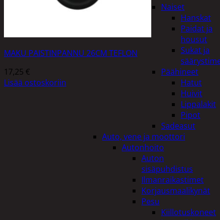
Naiset
Hanskat
Paidat ja
housut
Sukat ja
MAKU PAISTINPANNU 26CM TEFLON
säärystim
17,25
€
Päähineet
Lisää ostoskoriin
Hatut
Huivit
Lippalakit
Pipot
Sadeasut
Auto, vene ja moottori
Autonhoito
Auton
sisäpuhdistus
Ilmanraikastimet
Korjausmaalikynät
Pesu
Kiillotuskoneet