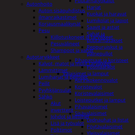
Puutarhatyökalut
Autonhoito
Harjat
Auton sisäpuhdistus
Kuokat ja haravat
ilmanraikastimet
Lumikolat ja lapiot
Korjausmaalikynät
Saavit ja astiat
Pesu
Sahat ja
Kiillotuskoneet ja tarvikkeet
puutarhasakset
Pesuvälineet
Reppuruiskut ja
Shampoot ja vahat
painepullot
Autotarvikkeet
Pihapatsaat ja koristeet
Kalvot, matot ja muut tarvikkeet
Postilaatikot
Lämmittimet
Valaisimet ja lamput
Lumiharjat ja peitteet
Aurinkokennovalot
Peilit
Koristevalot
Pyyhkijänsulat
Koristevalaisimet
Sähkö
Loisteputket ja lamput
Akut
Pihavalaisimet
invertterit
Sisävalaisimet
Johdot ja liittimet
Lednauhat ja listat
Lisä ja työvalot
Pöytävalaisimet
Polttimot
Yleisvalaisimet