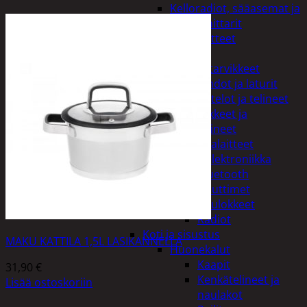
Kelloradiot, sääasemat ja
lämpömittarit
Oheislaitteet
Paristot
Puhelintarvikkeet
Johdot ja laturit
Kotelot ja telineet
Tv-tarvikkeet ja
seinätelineet
Varavirtalaitteet
Viihde-elektroniikka
Bluetooth
kaiuttimet
Kuulokkeet
Radiot
Koti ja sisustus
MAKU KATTILA 1,5L LASIKANNELLA
Huonekalut
Kaapit
31,90
€
Kenkätelineet ja
Lisää ostoskoriin
naulakot