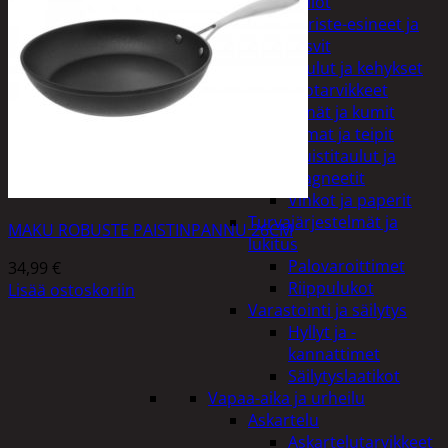
Kellot
Koriste-esineet ja
kasvit
Taulut ja kehykset
Toimistotarvikkeet
Kynät ja kumit
Liimat ja teipit
Muistitaulut ja
magneetit
Vihkot ja paperit
Turvajärjestelmät ja
MAKU ROBUSTE PAISTINPANNU 26CM
lukitus
Palovaroittimet
34,99
€
Riippulukot
Lisää ostoskoriin
Varastointi ja säilytys
Hyllyt ja -
kannattimet
Säilytyslaatikot
Vapaa-aika ja urheilu
Askartelu
Askartelutarvikkeet