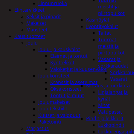
Tuurnat,
Linnunruoka
meistit ja
Elintarvikkeet
piirtopuikot
Keksit ja piparit
Käsihöylät
Makeiset
Lyöntityökalut
Mausteet
Taltat
Kausituotteet
Tuurnat,
Joulu
meistit ja
Joulu- ja kausivalot
piirtopuikot
Eläimet ja tontut
Vasarat ja
Kyntteliköt
sorkkaraudat
Valoketjut ja kuusenvalot
Sorkkarau
Joulukoristeet
Vasarat
Kranssit ja asetelmat
Mittaus ja merkintä
Oksakoristeet
Linjalangat ja
Tontut ja muut
kynät
Joulumakeiset
Mitat
Joulutekstiilit
Vatupassit
Kuuset ja valopuut
Pihdit ja leikkurit
Paketointi
Lukkopihdit
Marjastus
Lukkorengaspih