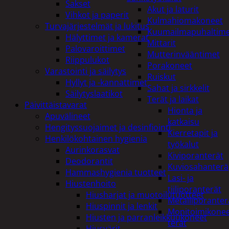
Sakset
Akut ja laturit
Vihkot ja paperit
Kulmahiomakoneet
Turvajärjestelmät ja lukitus
Kuumailmapuhaltim
Hälyttimet ja kamerat
Mittarit
Palovaroittimet
Mutterinvääntimet
Riippulukot
Porakoneet
Varastointi ja säilytys
Ruiskut
Hyllyt ja -kannattimet
Sahat ja sirkkelit
Säilytyslaatikot
Terät ja laikat
Päivittäistavarat
Hionta ja
Apuvälineet
katkaisu
Hengityssuojaimet ja desinfiointi
Kierretapit ja
Henkilökohtainen hygienia
työkalut
Aurinkorasvat
Kiviporanterät
Deodorantit
Kuviosahanterä
Hammashygienia tuotteet
Lasi- ja
Hiustenhoito
tiiliporanterät
Hiusharjat ja muotoilutuotteet
Metalliporanter
Hiuspinnit ja lenkit
Monitoimikone
Hiusten ja parranleikkuukoneet
terät
Hiusvärit