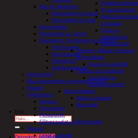
Puukkosahante
Käsi ja jalkahoito
Puuporanterät
Käsivoiteet ja rasvat
Reikäsahanterä
Kynsisakset ja viilat
ja istukat
Kosmetiikka
Teräs ja
Pesuharjat ja -sienet
kuppiharjat
Shampoot, hoitaineet ja saippuat
Upotusterät
Hoitoaineet
Telineet, tikkaat, työtasot
Käsisaippuat
ja tarvikkeet
Shampoot
Vaunut ja pöydät
Suihkusaippuat
Työasut ja suojaimet
Hyvinvointi
Suojalasit ja
Muu kauneuden ja terveydenhoito
kuulosuojaimet
Paperit
Elintarvikkeet
Pyykinpesu
Keksit ja piparit
Kuivaus
Mausteet
Pesuaineet
Etsi:
Pesupussit
Silitysraudat ja silityslaudat
Siivous
Liinat ja sienet
Ostoskori /
0,00
€