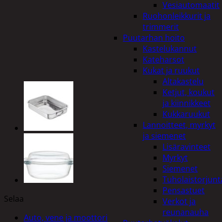
Vesiautomaatit
Ruohonleikkurit ja
trimmerit
Puutarhan hoito
Kastelukannut
Kateharsot
Kukat ja ruukut
Altakastelu
Ketjut, koukut
ja kiinnikkeet
Kukkaruukut
Lannoitteet, myrkyt
ja siemenet
Lisäravinteet
Myrkyt
Siemenet
Tuholaistorjunt
Pensastuet
Selaa
Verkot ja
reunanauha
Auto, vene ja moottori