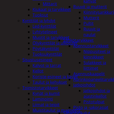
kahvat
Mittarit
Ruuvit ja mutterit
Kiukaat ja tarvikkeet
Kiinnitysankkuri
Tuoksut
Mutterit
Kynttilät ja lyhdyt
Pultit
Led-kynttilät
Ruuvit ja
Lyhtytelineet
naulat
Muotit ja tarvikkeet
Sähkötarvikkeet
Öljykynttilät ja ulkotulet
Asennustarvikkeet
Pöytäkynttilät
Nippusiteet ja
Tuoksukynttilät
kiinnikkeet
Sisustusesineet
Sulakkeet ja
Kalvot ja tarrat
liittimet
Kellot
Asennuskaapelit
Koriste-esineet ja kasvit
Aurinkopaneelitarvik
Taulut ja kehykset
Jatkojohdot
Toimistotarvikkeet
Jatkojohdot ja
Kynät ja kumit
ajastinkellot
Laminointi
Pistotulpat
Liimat ja teipit
Pisto ja -jakorasiat
Muistitaulut ja magneetit
Sähkötyökalut