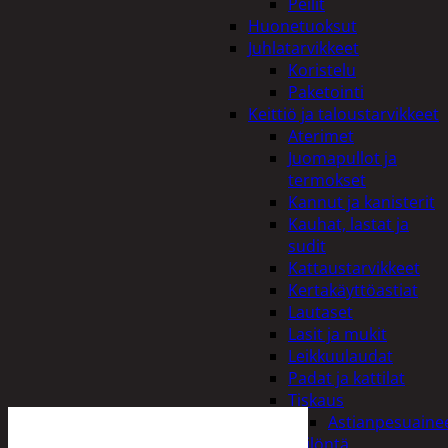
Peilit
Huonetuoksut
Juhlatarvikkeet
Koristelu
Paketointi
Keittiö ja taloustarvikkeet
Aterimet
Juomapullot ja
termokset
Kannut ja kanisterit
Kauhat, lastat ja
sudit
Kattaustarvikkeet
Kertakäyttöastiat
Lautaset
Lasit ja mukit
Leikkuulaudat
Padat ja kattilat
Tiskaus
Astianpesuaine
Säilöntä