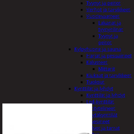
Tyynyt ja peitot
Verhot ja tarvikkeet
Vuodevaatteet
Lakanat ja
tyynynlinat
Tyynyt ja
peitot
Kylpyhuone ja sauna
Harjat ja pesuaineet
Kalusteet
Mittarit
Kiukaat ja tarvikkeet
Tuoksut
Kynttilät ja lyhdyt
Kynttilät ja lyhdyt
Led-kynttilät
Lyhtytelineet
Pöytäkynttilät
Sisustusesineet
Kalvot ja tarrat