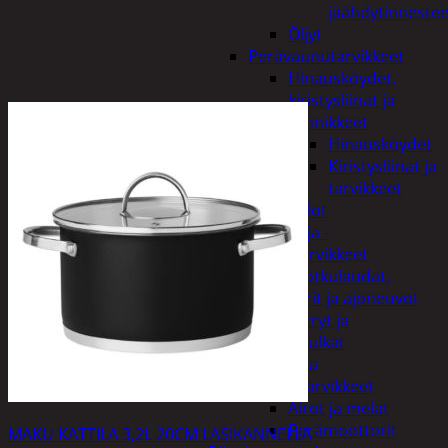
jäähdytinnestee
Öljyt
Perävaunutarvikkeet
Hinausköydet,
kiristysliinat ja
kiinnikkeet
Hinausköydet
Kiristysliinat ja
tarvikkeet
Valot
Rengas ja -
vannetarvikkeet
Sähköpotkulaudat,
skootterit ja ajoneuvot
Tukkikärryt ja
juontopulkat
Veneet ja
veneilytarvikkeet
Airot ja melat
Perämoottorit
MAKU KATTILA 3,2L 20CM LASIKANNELLA