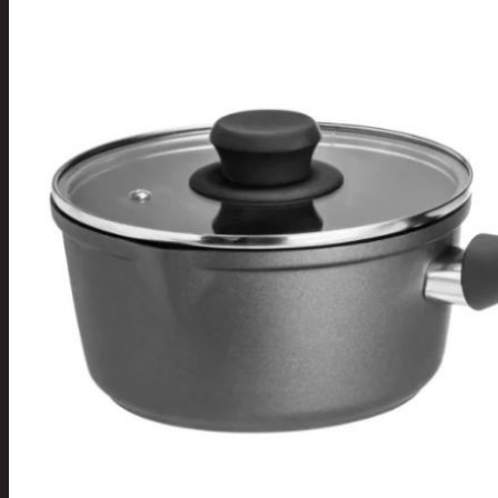
Tuotevalikoima
Poistotuotteet
Kausituotteet
Joulu
Joulu- ja kausivalot
Eläimet ja
tontut
Kyntteliköt
Valoketjut ja
kuusenvalot
Joulukoristeet
Kranssit ja
asetelmat
Tontut ja
muut
Joulutekstiilit
Paketointi
Marjastus
Talvi
Päivittäistavarat