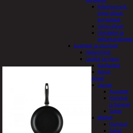
uimalelut
Kylpytynnyrit,
uima-altaat,
porealtaat
Uima-altaat
Uimalelut ja
kelluntavälineet
Vaatteet ja asusteet
Heijastimet
Laukut ja reput
Käsilaukut
Reput
Vaatteet
Lapset
Asusteet
Hanskat
ja lapaset
Sukat
Miehet
Hanskat
Sukat