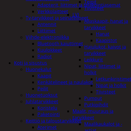
Teipit
Adapterit, liittimet ja telakointiasemat
Tiivisteet
Verkkolaitteet
LVI
Tv-tarvikkeet ja seinätelineet
Allaskaapit, hanat ja
Antennit
tarvikkeet
Liittimet
Hanat
Viihde-elektroniikka
Kaapistot
Bluetooth kaiuttimet
Hajulukot, kaivot ja
Kuulokkeet
tarvikkeet
Radiot
Leikkurit
Koti ja sisustus
Nipat, liittimet ja
Huonekalut
holkit
Kaapit
Letkunkiristime
Kenkätelineet ja naulakot
Nipat ja holkit
Peilit
Tiivisteet
Huonetuoksut
Pumput
Juhlatarvikkeet
Putkipihdit
Koristelu
Maalit, muuraus ja
Paketointi
tarvikkeet
Keittiö ja taloustarvikkeet
Maalikaukalot ja -
Aterimet
astiat