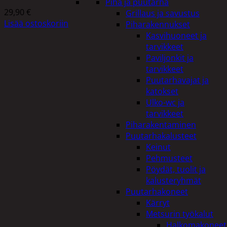
Piha ja puutarha
29,90
€
Grillaus ja savustus
Lisää ostoskoriin
Piharakennukset
Kasvihuoneet ja
tarvikkeet
Paviljonkit ja
tarvikkeet
Puutarhavajat ja
katokset
Ulko-wc ja
tarvikkeet
Piharakentaminen
Puutarhakalusteet
Keinut
Pehmusteet
Pöydät, tuolit ja
kalusteryhmät
Puutarhakoneet
Kärryt
Metsurin työkalut
Halkomakoneet