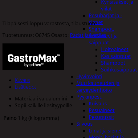
Kynsisakset ja
viilat
Pesuharjat ja -
sienet
Tilapäisesti loppu varastosta, tilaustuote.
Shampoot,
Tuotetunnus:
O6745
Osasto:
Padat ja kattilat
hoitaineet ja
saippuat
Hoitoaineet
Käsisaippuat
Shampoot
Suihkusaippuat
Hyvinvointi
Kuvaus
Muu kauneuden ja
Lisätiedot
terveydenhoito
Pyykinpesu
Materiaali valualumiini
Kuivaus
Sopii kaikille liesityypeille
Pesuaineet
Pesupussit
Paino
1 kg (kilogramma)
Siivous
Liinat ja sienet
Mopit, harjat ja