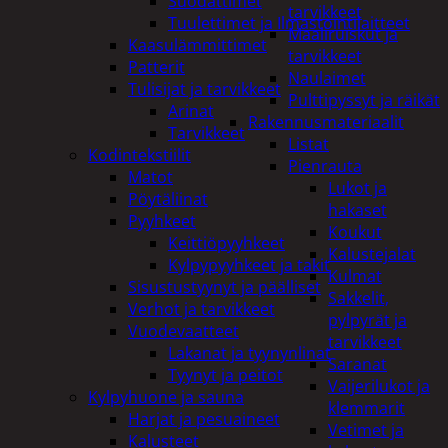
Suodattimet
tarvikkeet
Tuulettimet ja Ilmastointilaitteet
Maaliruiskut ja
Kaasulämmittimet
tarvikkeet
Patterit
Naulaimet
Tulisijat ja tarvikkeet
Pulttipyssyt ja räikät
Arinat
Rakennusmateriaalit
Tarvikkeet
Listat
Kodintekstiilit
Pienrauta
Matot
Lukot ja
Pöytäliinat
hakaset
Pyyhkeet
Koukut
Keittiöpyyhkeet
Kalustejalat
Kylpypyyhkeet ja takit
Kulmat
Sisustustyynyt ja päälliset
Sakkelit,
Verhot ja tarvikkeet
pylpyrät ja
Vuodevaatteet
tarvikkeet
Lakanat ja tyynynlinat
Saranat
Tyynyt ja peitot
Vaijerilukot ja
Kylpyhuone ja sauna
klemmarit
Harjat ja pesuaineet
Vetimet ja
Kalusteet