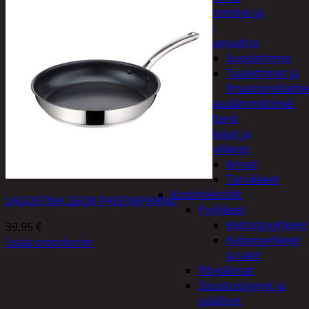
Kodin lämmitys ja
tuuletus
Ilmanvaihto
Suodattimet
Tuulettimet ja
Ilmastointilaitte
Kaasulämmittimet
Patterit
Tulisijat ja
tarvikkeet
Arinat
Tarvikkeet
Kodintekstiilit
LAGOSTINA 26CM PAISTINPANNU
Pyyhkeet
Keittiöpyyhkeet
39,95
€
Kylpypyyhkeet
Lisää ostoskoriin
ja takit
Pöytäliinat
Sisustustyynyt ja
päälliset