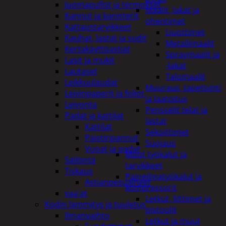
Juomapullot ja termokset
Maalit, lakat ja
Kannut ja kanisterit
ohentimet
Kattaustarvikkeet
Liuottimet
Kauhat, lastat ja sudit
Metallimaalit
Kertakäyttöastiat
Spraymaalit ja
Lasit ja mukit
-lakat
Lautaset
Talomaalit
Leikkuulaudat
Muuraus, tapetointi
Leivinpaperit ja foliot
ja laatoitus
Leivonta
Pensselit telat ja
Padat ja kattilat
lastat
Kattilat
Sekoittimet
Paistinpannut
Suojaus
Vuoat ja padat
Muut työkalut ja
Säilöntä
tarvikkeet
Tiskaus
Paineilmatyökalut ja
Astianpesuaineet
kompressorit
vaa'at
Letkut, liittimet ja
Kodin lämmitys ja tuuletus
pistoolit
Ilmanvaihto
Letkut ja muut