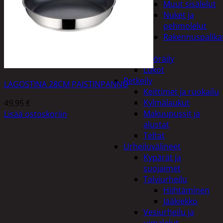
Muut sisälelut
Nuket ja
pehmolelut
Rakennuspalika
Pelit
Polkupyöräily
Lukot
Retkeily
LAGOSTINA 28CM PAISTINPANNU
Keittimet ja ruokailu
Kylmälaukut
49,95
€
Makuupussit ja
Lisää ostoskoriin
alustat
Teltat
Urheiluvälineet
Kypärät ja
suojaimet
Talviurheilu
Hiihtäminen
Jääkiekko
Vesiurheilu ja