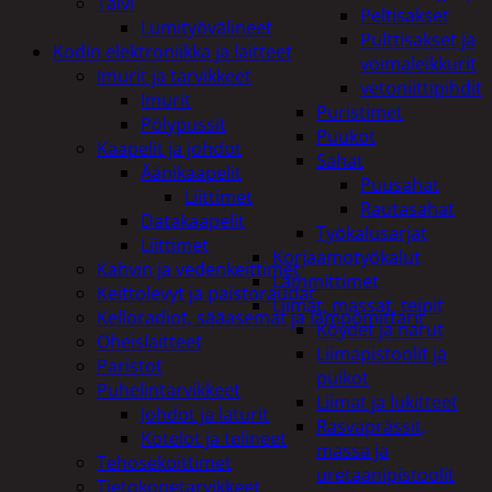
Talvi
Peltisakset
Lumityövälineet
Pulttisakset ja
Kodin elektroniikka ja laitteet
voimaleikkurit
Imurit ja tarvikkeet
vetoniittipihdit
Imurit
Puristimet
Pölypussit
Puukot
Kaapelit ja johdot
Sahat
Äänikaapelit
Puusahat
Liittimet
Rautasahat
Datakaapelit
Työkalusarjat
Liittimet
Korjaamotyökalut
Kahvin ja vedenkeittimet
Lämmittimet
Keittolevyt ja paistoraudat
Liimat, massat, teipit
Kelloradiot, sääasemat ja lämpömittarit
Köydet ja narut
Oheislaitteet
Liimapistoolit ja
Paristot
puikot
Puhelintarvikkeet
Liimat ja lukitteet
Johdot ja laturit
Rasvaprässit,
Kotelot ja telineet
massa ja
Tehosekoittimet
uretaanipistoolit
Tietokonetarvikkeet