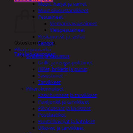
Mopit, harjat ja varret
Ostoskori
Muut siivoustarvikkeet
Pesuaineet
Viemärinavausaineet
Yleispesuaineet
Roskapussit ja -astiat
Ostoskori on tyhjä.
Sangot
Piha ja puutarha
Takaisin kauppaan
Grillaus ja savustus
Grillit ja rengaspolttimet
Hiilet, briketit ja purut
Savustimet
Tarvikkeet
Piharakennukset
Kasvihuoneet ja tarvikkeet
Paviljonkit ja tarvikkeet
Pihapatsaat ja koristeet
Postilaatikot
Puutarhavajat ja katokset
Ulko-wc ja tarvikkeet