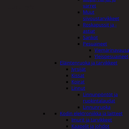
Tutustu myös
varret
Muut
siivoustarvikkeet
Roskapussit ja -
astiat
Sankot
Pesuaineet
Viemärinavausa
Yleispesuaineet
Eläintenruoka ja tarvikkeet
Jyrsijät
Kissat
Koirat
Linnut
Linnunpöntöt ja
ruokintalaudat
Linnunruoka
Kodin elektroniikka ja laitteet
Imurit ja tarvikkeet
Kaapelit ja johdot