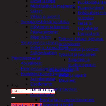
Liimat ja teipit
Puukkosahante
Muistitaulut ja magneetit
Puuporanterät
Sakset
Reikäsahanterä
Vihkot ja paperit
ja istukat
Turvajärjestelmät ja lukitus
Teräs ja
Hälyttimet ja kamerat
kuppiharjat
Palovaroittimet
Upotusterät
Riippulukot
Telineet, tikkaat, työtasot
Varastointi ja säilytys
ja tarvikkeet
Hyllyt ja -kannattimet
Vaunut ja pöydät
Säilytyslaatikot
Työasut ja suojaimet
Päivittäistavarat
Suojalasit ja
Apuvälineet
kuulosuojaimet
Hengityssuojaimet ja desinfiointi
Elintarvikkeet
Henkilökohtainen hygienia
Keksit ja piparit
Aurinkorasvat
Mausteet
Deodorantit
Etsi:
Hammashygienia tuotteet
Hiustenhoito
Hiusharjat ja muotoilutuotteet
Hiuspinnit ja lenkit
Ostoskori /
0,00
€