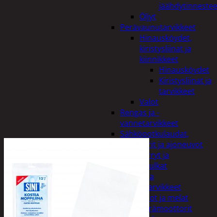
jäähdytinnestee
Öljyt
Perävaunutarvikkeet
Hinausköydet,
kiristysliinat ja
kiinnikkeet
Hinausköydet
Kiristysliinat ja
tarvikkeet
Valot
Rengas ja -
vannetarvikkeet
Sähköpotkulaudat,
skootterit ja ajoneuvot
Tukkikärryt ja
juontopulkat
Veneet ja
veneilytarvikkeet
Airot ja melat
Perämoottorit