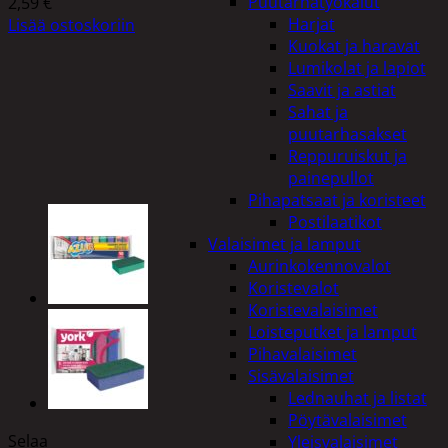
Puutarhatyökalut
2,59
€
Harjat
Lisää ostoskoriin
Kuokat ja haravat
Lumikolat ja lapiot
Saavit ja astiat
Sahat ja
puutarhasakset
Reppuruiskut ja
painepullot
Pihapatsaat ja koristeet
Postilaatikot
Valaisimet ja lamput
Aurinkokennovalot
Koristevalot
Koristevalaisimet
Loisteputket ja lamput
Pihavalaisimet
Sisävalaisimet
Lednauhat ja listat
Pöytävalaisimet
Selaa
Yleisvalaisimet