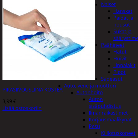
Naiset
Hanskat
Paidat ja
housut
Sukat ja
säärystim
Päähineet
Hatut
Huivit
Lippalakit
Pipot
Sadeasut
Auto, vene ja moottori
PIKASIIVOUSLIINA KOSTEA
Autonhoito
Auton
3,99
€
sisäpuhdistus
Lisää ostoskoriin
Ilmanraikastimet
Korjausmaalikynät
Pesu
Kiillotuskoneet