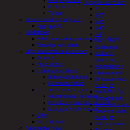
Lisä ja työvalot
Hylsyt ja vääntimet
Polttimot
1"
Tulpat
1/2"
Irtomoottorit, aggregaatit
1/4"
Aggregaatit
3/4"
Lisälaitteet
3/8
Polttoainesäiliöt, pumput ja tarvikkeet
Adapterit
Vinssit ja varusteet
Kärkisarjat
Öljyt, suodattimet ja nesteet
Räikät ja
Avaimet
vääntimet
Imupumput
Iskumeisselit
Letkut ja tarvikkeet
Jakoavaimet
Jäähdyttäjänletkut
Kiintoavaimet
Polttoaineletkut
ja -sarjat
Liuottimet, massat, ja muut kemikaalit
Kuusiokolo ja
Alustamassat ja pakkelit
torx-avaimet
Kemikaalit, sprayt ja silikonit
Momenttiavaim
Lasi ja jäähdytinnesteet
Ruuvimeisselit
Öljyt
ja -sarjat
Suodattimet
Nitojat ja niitit
Pakoputken osat