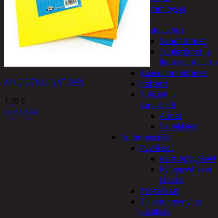
Kodin lämmitys ja
tuuletus
Ilmanvaihto
Suodattimet
Tuulettimet ja
Ilmastointilaitte
Kaasulämmittimet
AINO SIENILIINAT 3KPL
Patterit
Tulisijat ja
1,79
€
tarvikkeet
Lue Lisää
Arinat
Tarvikkeet
Kodintekstiilit
Pyyhkeet
Keittiöpyyhkeet
Kylpypyyhkeet
ja takit
Pöytäliinat
Sisustustyynyt ja
päälliset