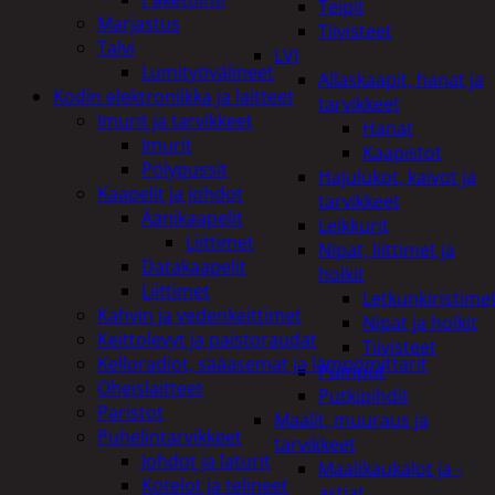
Teipit
Marjastus
Tiivisteet
Talvi
LVI
Lumityövälineet
Allaskaapit, hanat ja
Kodin elektroniikka ja laitteet
tarvikkeet
Imurit ja tarvikkeet
Hanat
Imurit
Kaapistot
Pölypussit
Hajulukot, kaivot ja
Kaapelit ja johdot
tarvikkeet
Äänikaapelit
Leikkurit
Liittimet
Nipat, liittimet ja
Datakaapelit
holkit
Liittimet
Letkunkiristime
Kahvin ja vedenkeittimet
Nipat ja holkit
Keittolevyt ja paistoraudat
Tiivisteet
Kelloradiot, sääasemat ja lämpömittarit
Pumput
Oheislaitteet
Putkipihdit
Paristot
Maalit, muuraus ja
Puhelintarvikkeet
tarvikkeet
Johdot ja laturit
Maalikaukalot ja -
Kotelot ja telineet
astiat