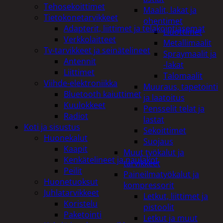
Tehosekoittimet
Maalit, lakat ja
Tietokonetarvikkeet
ohentimet
Adapterit, liittimet ja telakointiasemat
Liuottimet
Verkkolaitteet
Metallimaalit
Tv-tarvikkeet ja seinätelineet
Spraymaalit ja
Antennit
-lakat
Liittimet
Talomaalit
Viihde-elektroniikka
Muuraus, tapetointi
Bluetooth kaiuttimet
ja laatoitus
Kuulokkeet
Pensselit telat ja
Radiot
lastat
Koti ja sisustus
Sekoittimet
Huonekalut
Suojaus
Kaapit
Muut työkalut ja
Kenkätelineet ja naulakot
tarvikkeet
Peilit
Paineilmatyökalut ja
Huonetuoksut
kompressorit
Juhlatarvikkeet
Letkut, liittimet ja
Koristelu
pistoolit
Paketointi
Letkut ja muut