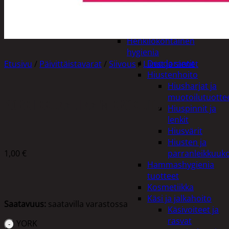
Apuvälineet
Hengityssuojaimet ja
desinfiointi
Henkilökohtainen
hygienia
Deodorantit
Etusivu
/
Päivittäistavarat
/
Siivous
/
Liinat ja sienet
Hiustenhoito
Hiusharjat ja
muotoilutuotte
YORK IKKUNALIINA MIKROKUITU
Hiuspinnit ja
lenkit
Hiusvärit
Hiusten ja
1,00
€
parranleikkuuk
Hammashygienia
tuotteet
Kosmetiikka
Käsi ja jalkahoito
Saatavuus:
saatavilla varastossa
Käsivoiteet ja
rasvat
YORK