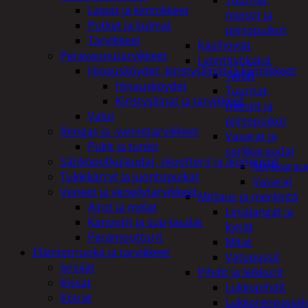
Tuurnat,
Laipat ja kiinnikkeet
meistit ja
Putket ja kulmat
piirtopuikot
Tarvikkeet
Käsihöylät
Perävaunutarvikkeet
Lyöntityökalut
Hinausköydet, kiristysliinat ja kiinnikkeet
Taltat
Hinausköydet
Tuurnat,
Kiristysliinat ja tarvikkeet
meistit ja
Valot
piirtopuikot
Rengas ja -vannetarvikkeet
Vasarat ja
Pukit ja tunkit
sorkkaraudat
Sähköpotkulaudat, skootterit ja ajoneuvot
Sorkkarau
Tukkikärryt ja juontopulkat
Vasarat
Veneet ja veneilytarvikkeet
Mittaus ja merkintä
Airot ja melat
Linjalangat ja
Kanootit ja sup-laudat
kynät
Perämoottorit
Mitat
Eläintenruoka ja tarvikkeet
Vatupassit
Jyrsijät
Pihdit ja leikkurit
Kissat
Lukkopihdit
Koirat
Lukkorengaspih