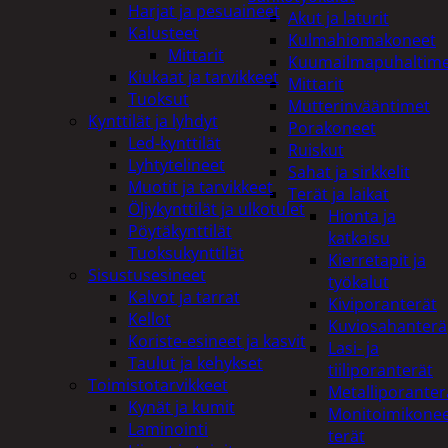
Harjat ja pesuaineet
Akut ja laturit
Kalusteet
Kulmahiomakoneet
Mittarit
Kuumailmapuhaltim
Kiukaat ja tarvikkeet
Mittarit
Tuoksut
Mutterinvääntimet
Kynttilät ja lyhdyt
Porakoneet
Led-kynttilät
Ruiskut
Lyhtytelineet
Sahat ja sirkkelit
Muotit ja tarvikkeet
Terät ja laikat
Öljykynttilät ja ulkotulet
Hionta ja
Pöytäkynttilät
katkaisu
Tuoksukynttilät
Kierretapit ja
Sisustusesineet
työkalut
Kalvot ja tarrat
Kiviporanterät
Kellot
Kuviosahanterä
Koriste-esineet ja kasvit
Lasi- ja
Taulut ja kehykset
tiiliporanterät
Toimistotarvikkeet
Metalliporanter
Kynät ja kumit
Monitoimikone
Laminointi
terät