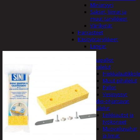
Miniatyyri
Sakset, liimat ja
muut tarvikkeet
Värikynät
Harrasteet
Käsityötarvikkeet
Langat
Lelut
Ilmapallot
Pihalelut
Hiekkalaatikkole
Muut pihalelut
Pallot
Vesipyssyt
Radio-ohjattavat
Sisälelut
Leikkiautot ja
työkoneet
Muovailuvahat
ja limat