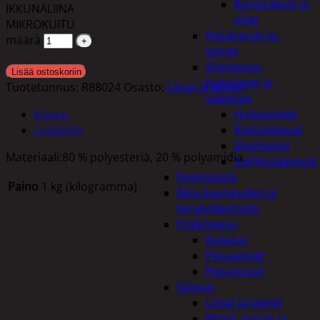
Kynsisakset ja
IKKUNALIINA
viilat
MIKROKUITU
Pesuharjat ja -
määrä
sienet
Shampoot,
Lisää ostoskoriin
hoitaineet ja
Tuotetunnus:
R88024
Osasto:
Liinat ja sienet
saippuat
Kuvaus
Hoitoaineet
Lisätiedot
Käsisaippuat
Shampoot
Materiaali:80 % polyesteriä, 20 % polyamidia.
Suihkusaippuat
Hyvinvointi
Paino
1 kg (kilogramma)
Muu kauneuden ja
terveydenhoito
Pyykinpesu
Kuivaus
Tutustu myös
Pesuaineet
Pesupussit
Siivous
Liinat ja sienet
Mopit, harjat ja