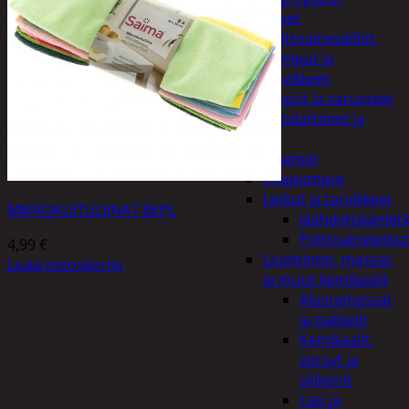
Lisälaitteet
Polttoainesäiliöt,
pumput ja
tarvikkeet
Vinssit ja varusteet
Öljyt, suodattimet ja
nesteet
Avaimet
Imupumput
Letkut ja tarvikkeet
MIKROKUITULIINAT 8KPL
Jäähdyttäjänlet
Polttoaineletku
4,99
€
Liuottimet, massat,
Lisää ostoskoriin
ja muut kemikaalit
Alustamassat
ja pakkelit
Kemikaalit,
sprayt ja
silikonit
Lasi ja