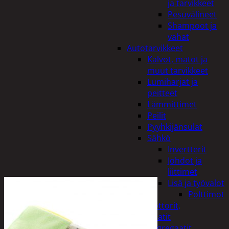
ja tarvikkeet
Pesuvälineet
Shampoot ja
vahat
Autotarvikkeet
Kalvot, matot ja
muut tarvikkeet
Lumiharjat ja
peitteet
Lämmittimet
Peilit
Pyyhkijänsulat
Sähkö
Invertterit
Johdot ja
liittimet
Lisä ja työvalot
Polttimot
Irtomoottorit,
aggregaatit
Aggregaatit