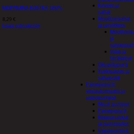
Kirveet ja
MOPPILIINA KOSTEA 12KPL
sahat
Moottorisahat
8,29
€
ja tarvikkeet
Lisää ostoskoriin
Moottoris
ja
raivaussa
Viilat ja
teräketjut
Oksasilppurit
Tukkisakset ja
sahapukit
Painepesurit,
vesiautomaatit ja
uppopumput
Muut pumput
Painepesurit
Reppuruiskut
ja painepullot
Uppopumput