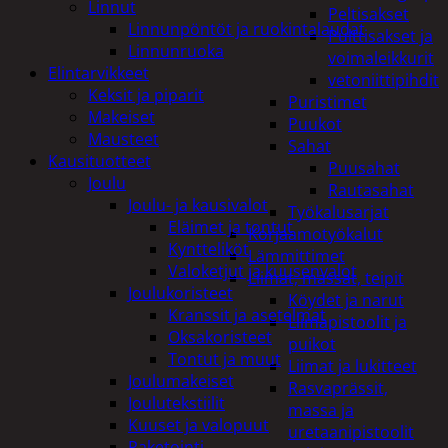
Linnut
Peltisakset
Linnunpöntöt ja ruokintalaudat
Pulttisakset ja
Linnunruoka
voimaleikkurit
Elintarvikkeet
vetoniittipihdit
Keksit ja piparit
Puristimet
Makeiset
Puukot
Mausteet
Sahat
Kausituotteet
Puusahat
Joulu
Rautasahat
Joulu- ja kausivalot
Työkalusarjat
Eläimet ja tontut
Korjaamotyökalut
Kyntteliköt
Lämmittimet
Valoketjut ja kuusenvalot
Liimat, massat, teipit
Joulukoristeet
Köydet ja narut
Kranssit ja asetelmat
Liimapistoolit ja
Oksakoristeet
puikot
Tontut ja muut
Liimat ja lukitteet
Joulumakeiset
Rasvaprässit,
Joulutekstiilit
massa ja
Kuuset ja valopuut
uretaanipistoolit
Paketointi