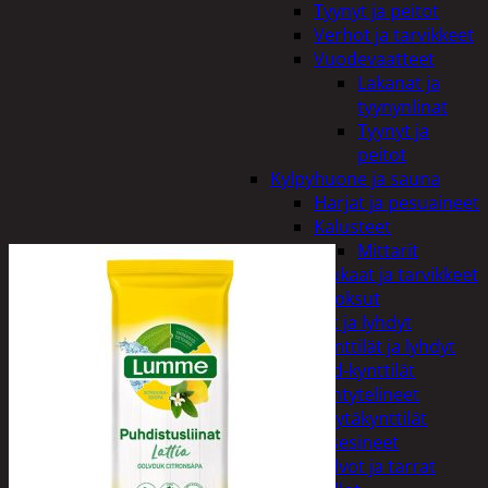
Tyynyt ja peitot
Verhot ja tarvikkeet
Vuodevaatteet
Lakanat ja
tyynynlinat
Tyynyt ja
peitot
Kylpyhuone ja sauna
Harjat ja pesuaineet
Kalusteet
Mittarit
Kiukaat ja tarvikkeet
Tuoksut
Kynttilät ja lyhdyt
Kynttilät ja lyhdyt
Led-kynttilät
Lyhtytelineet
Pöytäkynttilät
Sisustusesineet
Kalvot ja tarrat