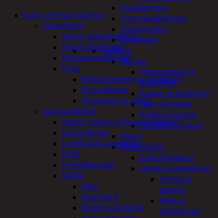
Taskulamput
Auto, vene ja moottori
Työmaavalaisimet
Autonhoito
Taskulamput
Auton sisäpuhdistus
Tarvikkeet
ilmanraikastimet
Työkalut
Korjausmaalikynät
Hitsaus
Pesu
Hitsauskolvit ja
Kiillotuskoneet ja tarvikkeet
suuttimet
Pesuvälineet
Kaasut ja polttimet
Shampoot ja vahat
Lasit ja maskit
Autotarvikkeet
Puikot ja langat
Kalvot, matot ja muut tarvikkeet
Tinakolvit ja tinat
Lämmittimet
Imurit
Lumiharjat ja peitteet
Käsityökalut
Peilit
Erikoistyökalut
Pyyhkijänsulat
Hionta ja puhdistus
Sähkö
Tyynyt ja
Akut
paperit
invertterit
Viilat ja
Johdot ja liittimet
teräsharjat