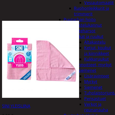
Vesiautomaatit
Ruohonleikkurit ja
trimmerit
Puutarhan hoito
Kastelukannut
Kateharsot
Kukat ja ruukut
Altakastelu
Ketjut, koukut
ja kiinnikkeet
Kukkaruukut
Lannoitteet, myrkyt
ja siemenet
Lisäravinteet
Myrkyt
Siemenet
Tuholaistorjunt
Pensastuet
Verkot ja
SINI YLEISLIINA
reunanauha