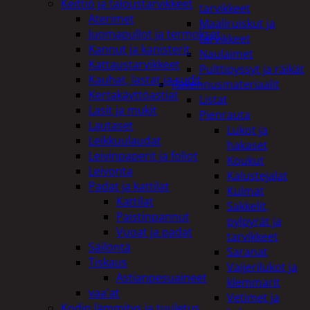
Keittiö ja taloustarvikkeet
tarvikkeet
Aterimet
Maaliruiskut ja
Juomapullot ja termokset
tarvikkeet
Kannut ja kanisterit
Naulaimet
Kattaustarvikkeet
Pulttipyssyt ja räikät
Kauhat, lastat ja sudit
Rakennusmateriaalit
Kertakäyttöastiat
Listat
Lasit ja mukit
Pienrauta
Lautaset
Lukot ja
Leikkuulaudat
hakaset
Leivinpaperit ja foliot
Koukut
Leivonta
Kalustejalat
Padat ja kattilat
Kulmat
Kattilat
Sakkelit,
Paistinpannut
pylpyrät ja
Vuoat ja padat
tarvikkeet
Säilöntä
Saranat
Tiskaus
Vaijerilukot ja
Astianpesuaineet
klemmarit
vaa'at
Vetimet ja
Kodin lämmitys ja tuuletus