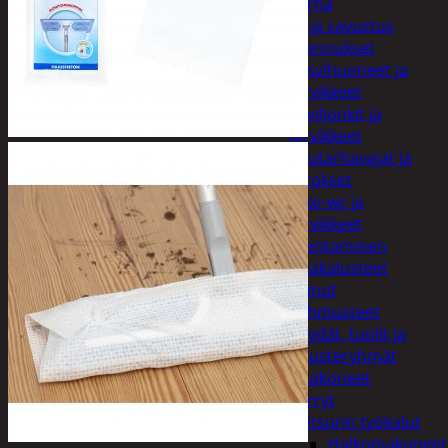
Piha ja puutarha
Grillaus ja savustus
Piharakennukset
Kasvihuoneet ja
tarvikkeet
Paviljonkit ja
tarvikkeet
Puutarhavajat ja
katokset
Ulko-wc ja
tarvikkeet
Piharakentaminen
Puutarhakalusteet
Keinut
Pehmusteet
Pöydät, tuolit ja
kalusteryhmät
Puutarhakoneet
Kärryt
Metsurin työkalut
Halkomakoneet