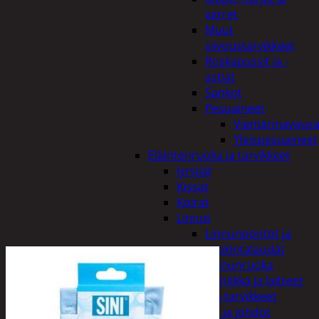
varret
Muut
siivoustarvikkeet
Roskapussit ja -
astiat
Sankot
Pesuaineet
Viemärinavausa
Yleispesuaineet
Eläintenruoka ja tarvikkeet
Jyrsijät
Kissat
Koirat
Linnut
Linnunpöntöt ja
ruokintalaudat
Linnunruoka
Kodin elektroniikka ja laitteet
Imurit ja tarvikkeet
Kaapelit ja johdot