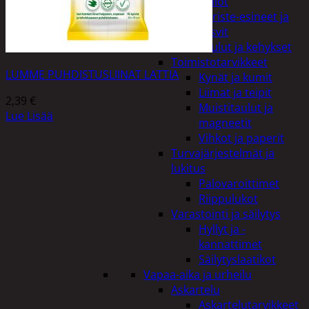
Kellot
Koriste-esineet ja
kasvit
Taulut ja kehykset
Toimistotarvikkeet
LUMME PUHDISTUSLIINAT LATTIA
Kynät ja kumit
Liimat ja teipit
2,39
€
Muistitaulut ja
Lue Lisää
magneetit
Vihkot ja paperit
Turvajärjestelmät ja
lukitus
Palovaroittimet
Riippulukot
Varastointi ja säilytys
Hyllyt ja -
kannattimet
Säilytyslaatikot
Vapaa-aika ja urheilu
Askartelu
Askartelutarvikkeet