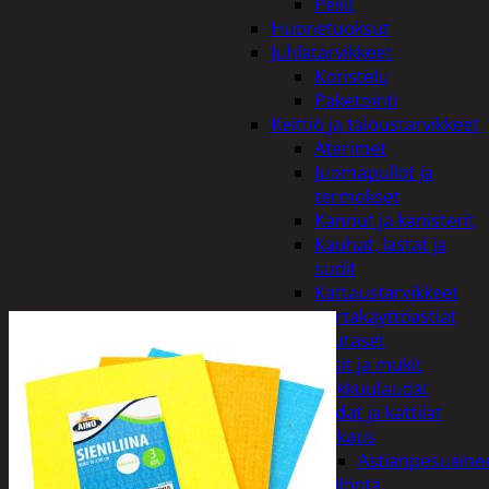
Peilit
Huonetuoksut
Juhlatarvikkeet
Koristelu
Paketointi
Keittiö ja taloustarvikkeet
Aterimet
Juomapullot ja
termokset
Kannut ja kanisterit
Kauhat, lastat ja
sudit
Kattaustarvikkeet
Kertakäyttöastiat
Lautaset
Lasit ja mukit
Leikkuulaudat
Padat ja kattilat
Tiskaus
Astianpesuaine
Säilöntä