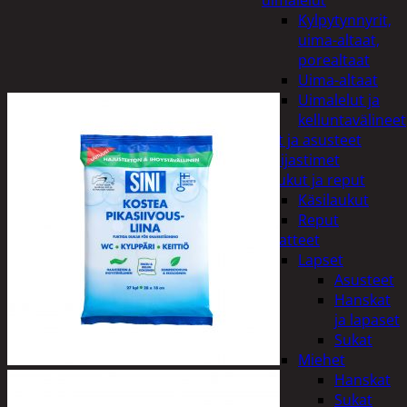
uimalelut
Kylpytynnyrit,
uima-altaat,
porealtaat
Uima-altaat
Uimalelut ja
kelluntavälineet
Vaatteet ja asusteet
Heijastimet
Laukut ja reput
Käsilaukut
Reput
Vaatteet
Lapset
Asusteet
Hanskat
ja lapaset
Sukat
Miehet
Hanskat
Sukat