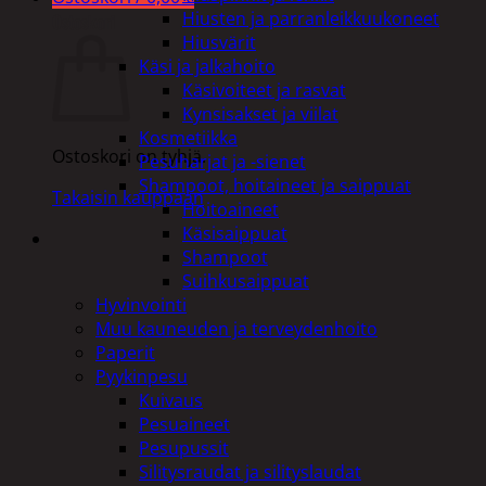
Hiusten ja parranleikkuukoneet
Ostoskori
Hiusvärit
Käsi ja jalkahoito
Käsivoiteet ja rasvat
Kynsisakset ja viilat
Kosmetiikka
Ostoskori on tyhjä.
Pesuharjat ja -sienet
Shampoot, hoitaineet ja saippuat
Takaisin kauppaan
Hoitoaineet
Käsisaippuat
Shampoot
Suihkusaippuat
Hyvinvointi
Muu kauneuden ja terveydenhoito
Paperit
Pyykinpesu
Kuivaus
Pesuaineet
Pesupussit
Silitysraudat ja silityslaudat