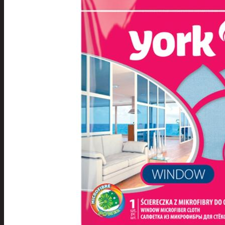
Tuotevalikoima
Poistotuotteet
Kausituotteet
Joulu
Joulu- ja kausivalot
Eläimet ja
tontut
Kyntteliköt
Valoketjut ja
kuusenvalot
Joulukoristeet
Kranssit ja
asetelmat
Tontut ja
muut
Joulutekstiilit
Paketointi
Marjastus
Talvi
Päivittäistavarat