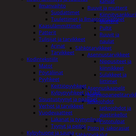
kahvat
Ilmanvaihto
Ruuvit ja mutterit
Suodattimet
Kiinnitysankkuri
Tuulettimet ja Ilmastointilaitteet
Mutterit
Kaasulämmittimet
Pultit
Patterit
Ruuvit ja
Tulisijat ja tarvikkeet
naulat
Arinat
Sähkötarvikkeet
Tarvikkeet
Asennustarvikkeet
Kodintekstiilit
Nippusiteet ja
Matot
kiinnikkeet
Pöytäliinat
Sulakkeet ja
Pyyhkeet
liittimet
Keittiöpyyhkeet
Asennuskaapelit
Kylpypyyhkeet ja takit
Aurinkopaneelitarvik
Sisustustyynyt ja päälliset
Jatkojohdot
Verhot ja tarvikkeet
Jatkojohdot ja
Vuodevaatteet
ajastinkellot
Lakanat ja tyynynlinat
Pistotulpat
Tyynyt ja peitot
Pisto ja -jakorasiat
Kylpyhuone ja sauna
Sähkötyökalut