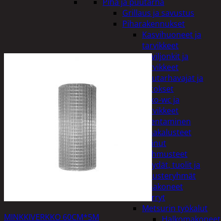
Piha ja puutarha
Grillaus ja savustus
Piharakennukset
Kasvihuoneet ja
tarvikkeet
Paviljonkit ja
tarvikkeet
Puutarhavajat ja
katokset
Ulko-wc ja
tarvikkeet
Piharakentaminen
Puutarhakalusteet
Keinut
Pehmusteet
Pöydät, tuolit ja
kalusteryhmät
Puutarhakoneet
Kärryt
Metsurin työkalut
MINKKIVERKKO 60CM*5M
Halkomakoneet