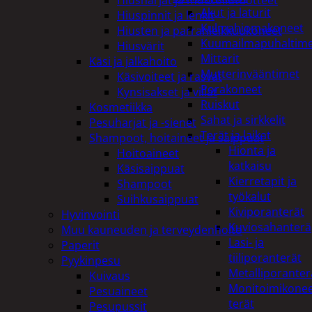
Akut ja laturit
Hiuspinnit ja lenkit
Kulmahiomakoneet
Hiusten ja parranleikkuukoneet
Kuumailmapuhaltim
Hiusvärit
Mittarit
Käsi ja jalkahoito
Mutterinvääntimet
Käsivoiteet ja rasvat
Porakoneet
Kynsisakset ja viilat
Ruiskut
Kosmetiikka
Sahat ja sirkkelit
Pesuharjat ja -sienet
Terät ja laikat
Shampoot, hoitaineet ja saippuat
Hionta ja
Hoitoaineet
katkaisu
Käsisaippuat
Kierretapit ja
Shampoot
työkalut
Suihkusaippuat
Kiviporanterät
Hyvinvointi
Kuviosahanterä
Muu kauneuden ja terveydenhoito
Lasi- ja
Paperit
tiiliporanterät
Pyykinpesu
Metalliporanter
Kuivaus
Monitoimikone
Pesuaineet
terät
Pesupussit