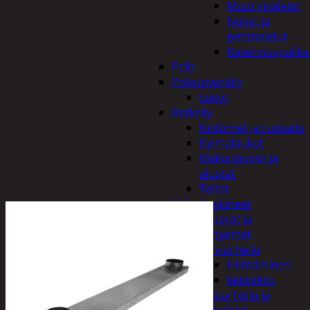
Muut sisälelut
Nuket ja
pehmolelut
Rakennuspalika
Pelit
Polkupyöräily
Lukot
Retkeily
Keittimet ja ruokailu
Kylmälaukut
Makuupussit ja
alustat
Teltat
Urheiluvälineet
Kypärät ja
suojaimet
Talviurheilu
Hiihtäminen
Jääkiekko
Vesiurheilu ja