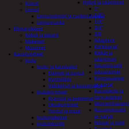
Hylsyt ja vääntimet
Koirat
1"
Linnut
1/2"
Linnunpöntöt ja ruokintalaudat
1/4"
Linnunruoka
3/4"
Elintarvikkeet
3/8
Keksit ja piparit
Adapterit
Makeiset
Kärkisarjat
Mausteet
Räikät ja
Kausituotteet
vääntimet
Joulu
Iskumeisselit
Joulu- ja kausivalot
Jakoavaimet
Eläimet ja tontut
Kiintoavaimet
Kyntteliköt
ja -sarjat
Valoketjut ja kuusenvalot
Kuusiokolo ja
Joulukoristeet
torx-avaimet
Kranssit ja asetelmat
Momenttiavaim
Oksakoristeet
Ruuvimeisselit
Tontut ja muut
ja -sarjat
Joulumakeiset
Nitojat ja niitit
Joulutekstiilit