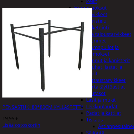
Peilit
Huonetuoksut
Juhlatarvikkeet
Koristelu
Paketointi
Keittiö ja taloustarvikkeet
Aterimet
Juomapullot ja
termokset
Kannut ja kanisterit
Kauhat, lastat ja
sudit
Kattaustarvikkeet
Kertakäyttöastiat
Lautaset
Lasit ja mukit
Leikkuulaudat
PENSASTUKI 80*80CM KYLLÄSTETTY
Padat ja kattilat
19,95
€
Tiskaus
Lisää ostoskoriin
Astianpesuaine
Säilöntä