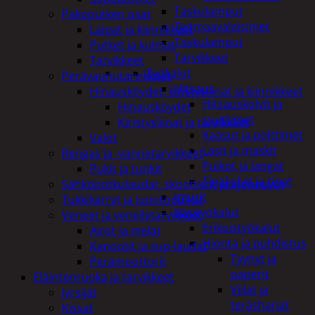
Taskulamput
Pakoputken osat
Työmaavalaisimet
Laipat ja kiinnikkeet
Taskulamput
Putket ja kulmat
Tarvikkeet
Tarvikkeet
Työkalut
Perävaunutarvikkeet
Hitsaus
Hinausköydet, kiristysliinat ja kiinnikkeet
Hitsauskolvit ja
Hinausköydet
suuttimet
Kiristysliinat ja tarvikkeet
Kaasut ja polttimet
Valot
Lasit ja maskit
Rengas ja -vannetarvikkeet
Puikot ja langat
Pukit ja tunkit
Tinakolvit ja tinat
Sähköpotkulaudat, skootterit ja ajoneuvot
Imurit
Tukkikärryt ja juontopulkat
Käsityökalut
Veneet ja veneilytarvikkeet
Erikoistyökalut
Airot ja melat
Hionta ja puhdistus
Kanootit ja sup-laudat
Tyynyt ja
Perämoottorit
paperit
Eläintenruoka ja tarvikkeet
Viilat ja
Jyrsijät
teräsharjat
Kissat