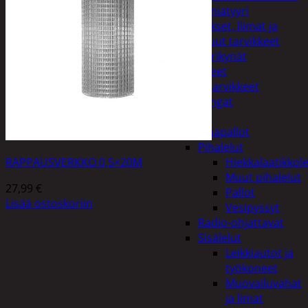
Miniatyyri
Sakset, liimat ja
muut tarvikkeet
Värikynät
Harrasteet
Käsityötarvikkeet
Langat
Lelut
Ilmapallot
Pihalelut
RAPPAUSVERKKO 0,5×20M
Hiekkalaatikkole
Muut pihalelut
27,99
€
Pallot
Lisää ostoskoriin
Vesipyssyt
Radio-ohjattavat
Sisälelut
Leikkiautot ja
työkoneet
Muovailuvahat
ja limat