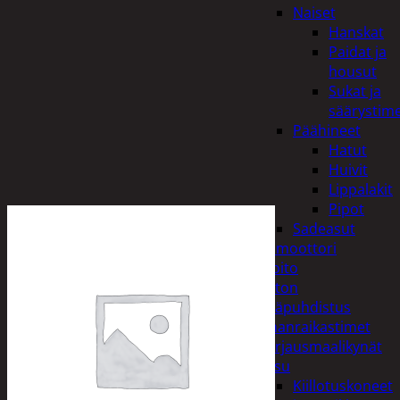
Naiset
Hanskat
Paidat ja
housut
Sukat ja
säärystim
Päähineet
Hatut
Huivit
Lippalakit
Pipot
Sadeasut
Auto, vene ja moottori
Autonhoito
Auton
sisäpuhdistus
Ilmanraikastimet
Korjausmaalikynät
Pesu
Kiillotuskoneet