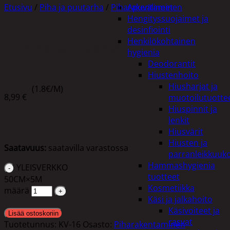
Etusivu
/
Piha ja puutarha
/
Piharakentaminen
Apuvälineet
Hengityssuojaimet ja
desinfiointi
Henkilökohtainen
YLEISVERKKO 50CM×5M
hygienia
Deodorantit
Hiustenhoito
Hiusharjat ja
(1.8€/M)
8,99
€
muotoilutuotte
Hiuspinnit ja
lenkit
Hiusvärit
Hiusten ja
Saatavuus:
saatavilla varastossa
parranleikkuuk
Hammashygienia
YLEISVERKKO
tuotteet
50CM×5M
Kosmetiikka
määrä
Käsi ja jalkahoito
Käsivoiteet ja
Lisää ostoskoriin
rasvat
Tuotetunnus:
KV-16
Osasto:
Piharakentaminen