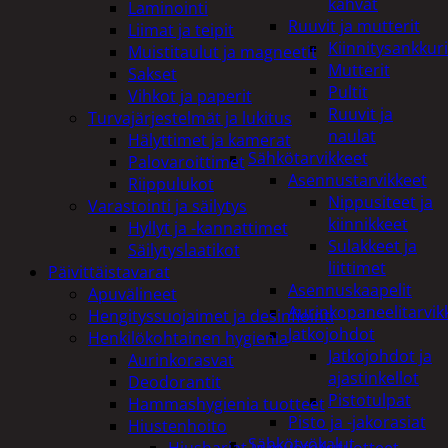
kahvat
Laminointi
Ruuvit ja mutterit
Liimat ja teipit
Kiinnitysankkuri
Muistitaulut ja magneetit
Mutterit
Sakset
Pultit
Vihkot ja paperit
Ruuvit ja
Turvajärjestelmät ja lukitus
naulat
Hälyttimet ja kamerat
Sähkötarvikkeet
Palovaroittimet
Asennustarvikkeet
Riippulukot
Nippusiteet ja
Varastointi ja säilytys
kiinnikkeet
Hyllyt ja -kannattimet
Sulakkeet ja
Säilytyslaatikot
liittimet
Päivittäistavarat
Asennuskaapelit
Apuvälineet
Aurinkopaneelitarvik
Hengityssuojaimet ja desinfiointi
Jatkojohdot
Henkilökohtainen hygienia
Jatkojohdot ja
Aurinkorasvat
ajastinkellot
Deodorantit
Pistotulpat
Hammashygienia tuotteet
Pisto ja -jakorasiat
Hiustenhoito
Sähkötyökalut
Hiusharjat ja muotoilutuotteet