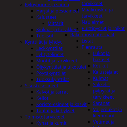
tarvikkeet
Kylpyhuone ja sauna
Maaliruiskut ja
Harjat ja pesuaineet
tarvikkeet
Kalusteet
Naulaimet
Mittarit
Pulttipyssyt ja räikät
Kiukaat ja tarvikkeet
Rakennusmateriaalit
Tuoksut
Listat
Kynttilät ja lyhdyt
Pienrauta
Led-kynttilät
Lukot ja
Lyhtytelineet
hakaset
Muotit ja tarvikkeet
Koukut
Öljykynttilät ja ulkotulet
Kalustejalat
Pöytäkynttilät
Kulmat
Tuoksukynttilät
Sakkelit,
Sisustusesineet
pylpyrät ja
Kalvot ja tarrat
tarvikkeet
Kellot
Saranat
Koriste-esineet ja kasvit
Vaijerilukot ja
Taulut ja kehykset
klemmarit
Toimistotarvikkeet
Vetimet ja
Kynät ja kumit