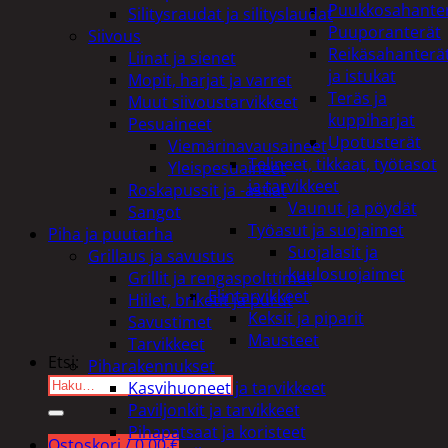
Puukkosahante
Silitysraudat ja silityslaudat
Puuporanterät
Siivous
Reikäsahanterä
Liinat ja sienet
ja istukat
Mopit, harjat ja varret
Teräs ja
Muut siivoustarvikkeet
kuppiharjat
Pesuaineet
Upotusterät
Viemärinavausaineet
Telineet, tikkaat, työtasot
Yleispesuaineet
ja tarvikkeet
Roskapussit ja -astiat
Vaunut ja pöydät
Sangot
Työasut ja suojaimet
Piha ja puutarha
Suojalasit ja
Grillaus ja savustus
kuulosuojaimet
Grillit ja rengaspolttimet
Elintarvikkeet
Hiilet, briketit ja purut
Keksit ja piparit
Savustimet
Mausteet
Tarvikkeet
Etsi:
Piharakennukset
Kasvihuoneet ja tarvikkeet
Paviljonkit ja tarvikkeet
Pihapatsaat ja koristeet
Ostoskori /
0,00
€