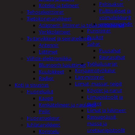
Peltisakset
Kotelot ja telineet
Pulttisakset ja
Tehosekoittimet
voimaleikkurit
Tietokonetarvikkeet
vetoniittipihdit
Adapterit, liittimet ja telakointiasemat
Puristimet
Verkkolaitteet
Puukot
Tv-tarvikkeet ja seinätelineet
Sahat
Antennit
Puusahat
Liittimet
Rautasahat
Viihde-elektroniikka
Työkalusarjat
Bluetooth kaiuttimet
Korjaamotyökalut
Kuulokkeet
Lämmittimet
Radiot
Liimat, massat, teipit
Koti ja sisustus
Köydet ja narut
Huonekalut
Liimapistoolit ja
Kaapit
puikot
Kenkätelineet ja naulakot
Liimat ja lukitteet
Peilit
Rasvaprässit,
Huonetuoksut
massa ja
Juhlatarvikkeet
uretaanipistoolit
Koristelu