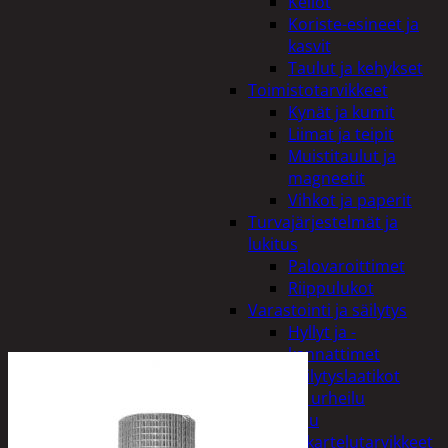
Kellot
Koriste-esineet ja
kasvit
Taulut ja kehykset
Toimistotarvikkeet
Kynät ja kumit
Liimat ja teipit
Muistitaulut ja
magneetit
Vihkot ja paperit
Turvajärjestelmät ja
lukitus
Palovaroittimet
Riippulukot
Varastointi ja säilytys
Hyllyt ja -
kannattimet
Säilytyslaatikot
Vapaa-aika ja urheilu
Askartelu
Askartelutarvikkeet