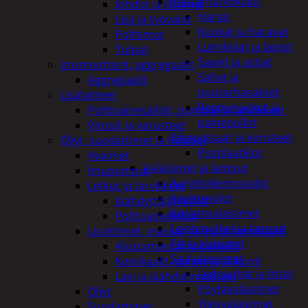
Puutarhatyökalut
Johdot ja liittimet
Harjat
Lisä ja työvalot
Kuokat ja haravat
Polttimot
Lumikolat ja lapiot
Tulpat
Saavit ja astiat
Irtomoottorit, aggregaatit
Sahat ja
Aggregaatit
puutarhasakset
Lisälaitteet
Reppuruiskut ja
Polttoainesäiliöt, pumput ja tarvikkeet
painepullot
Vinssit ja varusteet
Pihapatsaat ja koristeet
Öljyt, suodattimet ja nesteet
Postilaatikot
Avaimet
Valaisimet ja lamput
Imupumput
Aurinkokennovalot
Letkut ja tarvikkeet
Koristevalot
Jäähdyttäjänletkut
Koristevalaisimet
Polttoaineletkut
Loisteputket ja lamput
Liuottimet, massat, ja muut kemikaalit
Pihavalaisimet
Alustamassat ja pakkelit
Sisävalaisimet
Kemikaalit, sprayt ja silikonit
Lednauhat ja listat
Lasi ja jäähdytinnesteet
Pöytävalaisimet
Öljyt
Yleisvalaisimet
Suodattimet