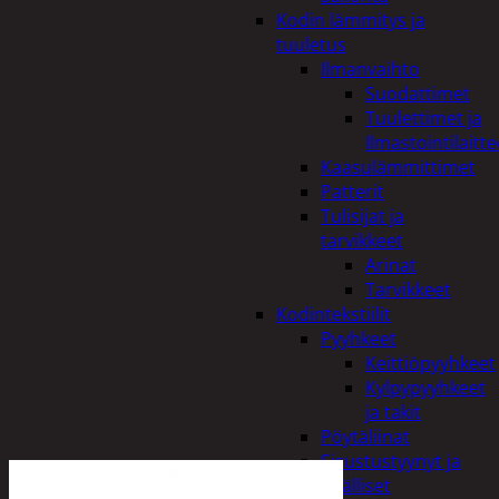
Kodin lämmitys ja
tuuletus
Ilmanvaihto
Suodattimet
Tuulettimet ja
Ilmastointilaitte
Kaasulämmittimet
Patterit
Tulisijat ja
tarvikkeet
Arinat
Tarvikkeet
Kodintekstiilit
Pyyhkeet
Keittiöpyyhkeet
Kylpypyyhkeet
ja takit
Pöytäliinat
Sisustustyynyt ja
päälliset