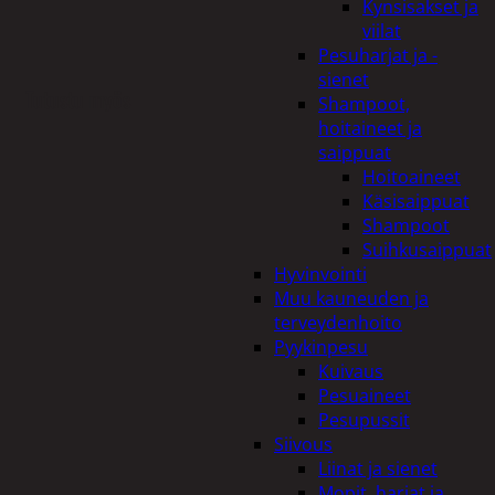
Kynsisakset ja
viilat
Pesuharjat ja -
sienet
Tutustu myös
Shampoot,
hoitaineet ja
saippuat
Hoitoaineet
Käsisaippuat
Shampoot
Suihkusaippuat
Hyvinvointi
Muu kauneuden ja
terveydenhoito
Pyykinpesu
Kuivaus
Pesuaineet
Pesupussit
Siivous
Liinat ja sienet
Mopit, harjat ja