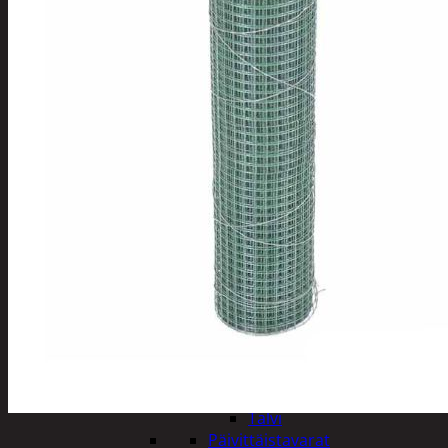
Tuotevalikoima
Poistotuotteet
Kausituotteet
Joulu
Joulu- ja kausivalot
Eläimet ja
tontut
Kyntteliköt
Valoketjut ja
kuusenvalot
Joulukoristeet
Kranssit ja
asetelmat
Tontut ja
muut
Joulutekstiilit
Paketointi
Marjastus
Talvi
Päivittäistavarat