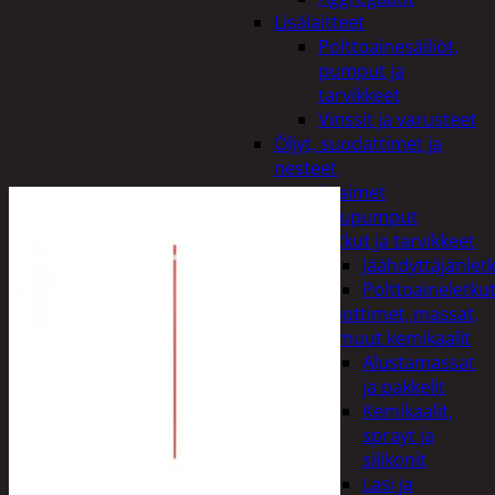
Lisälaitteet
Polttoainesäiliöt,
pumput ja
tarvikkeet
Vinssit ja varusteet
Öljyt, suodattimet ja
nesteet
Avaimet
Imupumput
Letkut ja tarvikkeet
Jäähdyttäjänlet
Polttoaineletku
Liuottimet, massat,
ja muut kemikaalit
Alustamassat
ja pakkelit
Kemikaalit,
sprayt ja
silikonit
Lasi ja