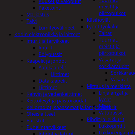
Tuurnat,
Kuuset ja valopuut
meistit ja
Paketointi
piirtopuikot
Marjastus
Käsihöylät
Talvi
Lyöntityökalut
Lumityövälineet
Taltat
Kodin elektroniikka ja laitteet
Tuurnat,
Imurit ja tarvikkeet
meistit ja
Imurit
piirtopuikot
Pölypussit
Vasarat ja
Kaapelit ja johdot
sorkkaraudat
Äänikaapelit
Sorkkarau
Liittimet
Vasarat
Datakaapelit
Mittaus ja merkintä
Liittimet
Linjalangat ja
Kahvin ja vedenkeittimet
kynät
Keittolevyt ja paistoraudat
Mitat
Kelloradiot, sääasemat ja lämpömittarit
Vatupassit
Oheislaitteet
Pihdit ja leikkurit
Paristot
Lukkopihdit
Puhelintarvikkeet
Lukkorengaspih
Johdot ja laturit