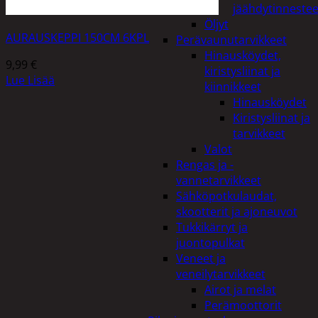
jäähdytinnestee
Öljyt
AURAUSKEPPI 150CM 6KPL
Perävaunutarvikkeet
Hinausköydet,
9,99
€
kiristysliinat ja
Lue Lisää
kiinnikkeet
Hinausköydet
Kiristysliinat ja
tarvikkeet
Valot
Rengas ja -
vannetarvikkeet
Sähköpotkulaudat,
skootterit ja ajoneuvot
Tukkikärryt ja
juontopulkat
Veneet ja
veneilytarvikkeet
Airot ja melat
Perämoottorit