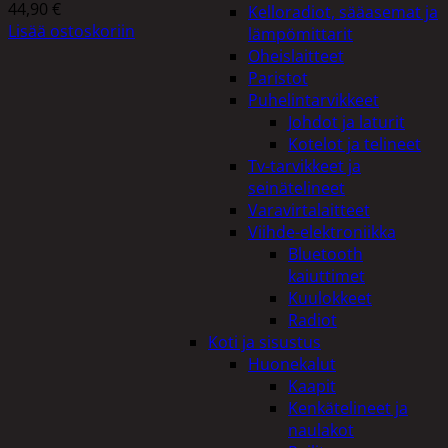
44,90
€
Kelloradiot, sääasemat ja
Lisää ostoskoriin
lämpömittarit
Oheislaitteet
Paristot
Puhelintarvikkeet
Johdot ja laturit
Kotelot ja telineet
Tv-tarvikkeet ja
seinätelineet
Varavirtalaitteet
Viihde-elektroniikka
Bluetooth
kaiuttimet
Kuulokkeet
Radiot
Koti ja sisustus
Huonekalut
Kaapit
Kenkätelineet ja
naulakot