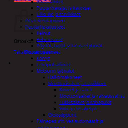
Postilaatikot
Ostoskori
Puutarhavajat ja katokset
Ulko-wc ja tarvikkeet
Piharakentaminen
Puutarhakalusteet
Keinut
Pehmusteet
Ostoskori on tyhjä.
Pöydät, tuolit ja kalusteryhmät
Puutarhakoneet
Takaisin kauppaan
Kärryt
Lehtipuhaltimet
Metsurin työkalut
Halkomakoneet
Moottorisahat ja tarvikkeet
Kirveet ja sahat
Moottorisahat ja raivaussahat
Tukkisakset ja sahapukit
Viilat ja teräketjut
Oksasilppurit
Painepesurit, vesiautomaatit ja
uppopumput