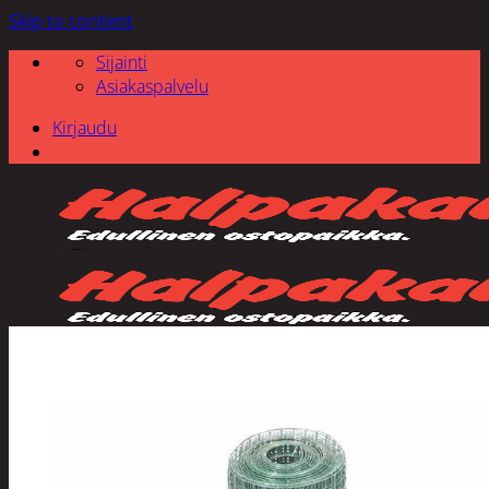
Skip to content
Sijainti
Asiakaspalvelu
Kirjaudu
Etsi: