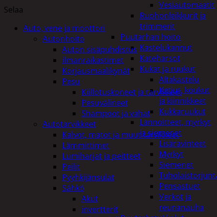
Vesiautomaatit
Selaa
Ruohonleikkurit ja
trimmerit
Auto, vene ja moottori
Puutarhan hoito
Autonhoito
Kastelukannut
Auton sisäpuhdistus
Kateharsot
ilmanraikastimet
Kukat ja ruukut
Korjausmaalikynät
Altakastelu
Pesu
Ketjut, koukut
Kiillotuskoneet ja tarvikkeet
ja kiinnikkeet
Pesuvälineet
Kukkaruukut
Shampoot ja vahat
Lannoitteet, myrkyt
Autotarvikkeet
ja siemenet
Kalvot, matot ja muut tarvikkeet
Lisäravinteet
Lämmittimet
Myrkyt
Lumiharjat ja peitteet
Siemenet
Peilit
Tuholaistorjunt
Pyyhkijänsulat
Pensastuet
Sähkö
Verkot ja
Akut
reunanauha
invertterit