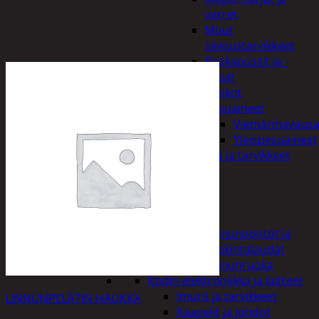
varret
Muut
siivoustarvikkeet
Roskapussit ja -
astiat
Sankot
Pesuaineet
Viemärinavausa
Yleispesuaineet
Eläintenruoka ja tarvikkeet
Jyrsijät
Kissat
Koirat
Linnut
Linnunpöntöt ja
ruokintalaudat
Linnunruoka
Kodin elektroniikka ja laitteet
Imurit ja tarvikkeet
LINNUNPELÄTIN HAUKKA
Kaapelit ja johdot