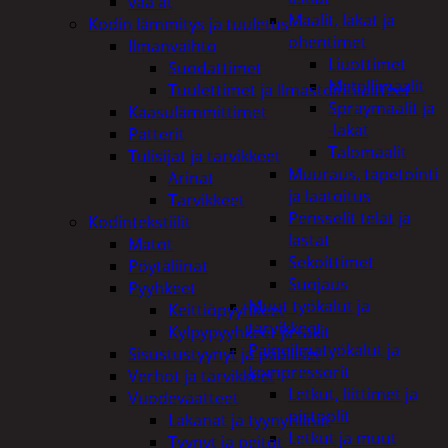
vaa'at
Maalit, lakat ja
Kodin lämmitys ja tuuletus
ohentimet
Ilmanvaihto
Liuottimet
Suodattimet
Metallimaalit
Tuulettimet ja Ilmastointilaitteet
Spraymaalit ja
Kaasulämmittimet
-lakat
Patterit
Talomaalit
Tulisijat ja tarvikkeet
Muuraus, tapetointi
Arinat
ja laatoitus
Tarvikkeet
Pensselit telat ja
Kodintekstiilit
lastat
Matot
Sekoittimet
Pöytäliinat
Suojaus
Pyyhkeet
Muut työkalut ja
Keittiöpyyhkeet
tarvikkeet
Kylpypyyhkeet ja takit
Paineilmatyökalut ja
Sisustustyynyt ja päälliset
kompressorit
Verhot ja tarvikkeet
Letkut, liittimet ja
Vuodevaatteet
pistoolit
Lakanat ja tyynynlinat
Letkut ja muut
Tyynyt ja peitot