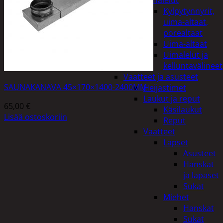
uimalelut
Kylpytynnyrit,
uima-altaat,
porealtaat
Uima-altaat
Uimalelut ja
kelluntavälineet
Vaatteet ja asusteet
SAUNAKANAVA 45×170×1400-2400MM
Heijastimet
Laukut ja reput
65,00
€
Käsilaukut
Lisää ostoskoriin
Reput
Vaatteet
Lapset
Asusteet
Hanskat
ja lapaset
Sukat
Miehet
Hanskat
Sukat