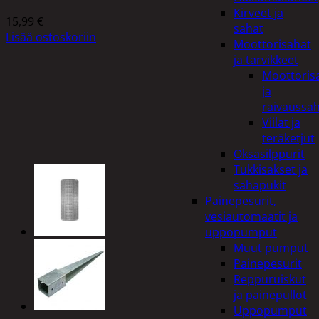
Kirveet ja
15,99
€
sahat
Lisää ostoskoriin
Moottorisahat
ja tarvikkeet
Moottoris
ja
raivaussa
Viilat ja
teräketjut
Oksasilppurit
Tukkisakset ja
sahapukit
Painepesurit,
vesiautomaatit ja
uppopumput
Muut pumput
Painepesurit
Reppuruiskut
ja painepullot
Uppopumput