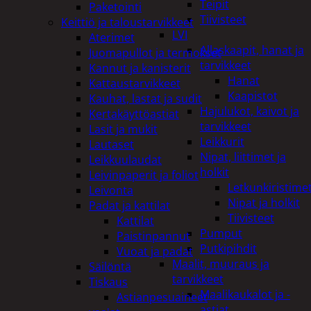
Teipit
Paketointi
Tiivisteet
Keittiö ja taloustarvikkeet
LVI
Aterimet
Allaskaapit, hanat ja
Juomapullot ja termokset
tarvikkeet
Kannut ja kanisterit
Hanat
Kattaustarvikkeet
Kaapistot
Kauhat, lastat ja sudit
Hajulukot, kaivot ja
Kertakäyttöastiat
tarvikkeet
Lasit ja mukit
Leikkurit
Lautaset
Nipat, liittimet ja
Leikkuulaudat
holkit
Leivinpaperit ja foliot
Letkunkiristime
Leivonta
Nipat ja holkit
Padat ja kattilat
Tiivisteet
Kattilat
Pumput
Paistinpannut
Putkipihdit
Vuoat ja padat
Maalit, muuraus ja
Säilöntä
tarvikkeet
Tiskaus
Maalikaukalot ja -
Astianpesuaineet
astiat