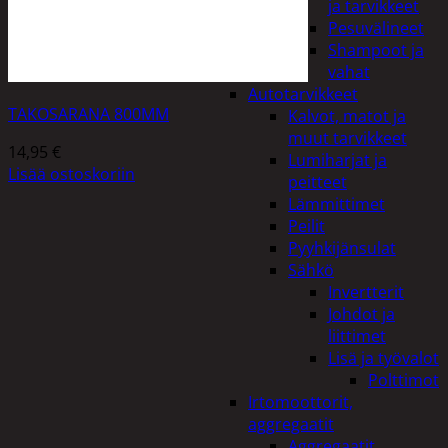
ja tarvikkeet
Pesuvälineet
Shampoot ja
vahat
Autotarvikkeet
TAKOSARANA 800MM
Kalvot, matot ja
muut tarvikkeet
14,95
€
Lumiharjat ja
Lisää ostoskoriin
peitteet
Lämmittimet
Peilit
Pyyhkijänsulat
Sähkö
Invertterit
Johdot ja
liittimet
Lisä ja työvalot
Polttimot
Irtomoottorit,
aggregaatit
Aggregaatit