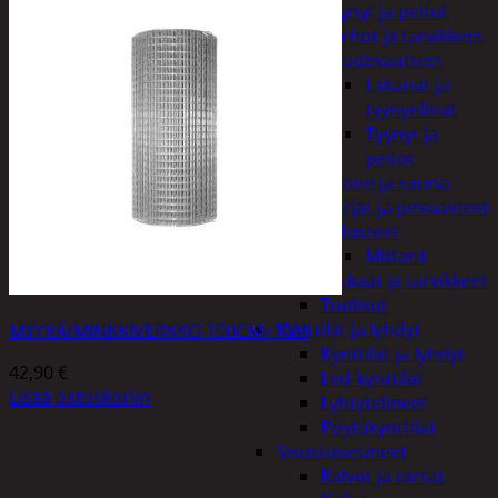
Tyynyt ja peitot
Verhot ja tarvikkeet
Vuodevaatteet
Lakanat ja
tyynynlinat
Tyynyt ja
peitot
Kylpyhuone ja sauna
Harjat ja pesuaineet
Kalusteet
Mittarit
Kiukaat ja tarvikkeet
Tuoksut
Kynttilät ja lyhdyt
MYYRÄ/MINKKIVERKKO 100CM×10M
Kynttilät ja lyhdyt
42,90
€
Led-kynttilät
Lisää ostoskoriin
Lyhtytelineet
Pöytäkynttilät
Sisustusesineet
Kalvot ja tarrat