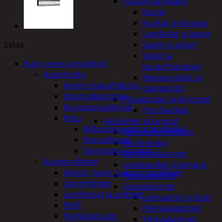
Puutarhatyökalut
Harjat
Kuokat ja haravat
Lumikolat ja lapiot
Selaa
Saavit ja astiat
Sahat ja
Auto, vene ja moottori
puutarhasakset
Autonhoito
Reppuruiskut ja
Auton sisäpuhdistus
painepullot
ilmanraikastimet
Pihapatsaat ja koristeet
Korjausmaalikynät
Postilaatikot
Pesu
Valaisimet ja lamput
Kiillotuskoneet ja tarvikkeet
Aurinkokennovalot
Pesuvälineet
Koristevalot
Shampoot ja vahat
Koristevalaisimet
Autotarvikkeet
Loisteputket ja lamput
Kalvot, matot ja muut tarvikkeet
Pihavalaisimet
Lämmittimet
Sisävalaisimet
Lumiharjat ja peitteet
Lednauhat ja listat
Peilit
Pöytävalaisimet
Pyyhkijänsulat
Yleisvalaisimet