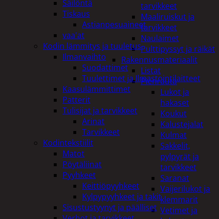
Säilöntä
tarvikkeet
Tiskaus
Maaliruiskut ja
Astianpesuaineet
tarvikkeet
vaa'at
Naulaimet
Kodin lämmitys ja tuuletus
Pulttipyssyt ja räikät
Ilmanvaihto
Rakennusmateriaalit
Suodattimet
Listat
Tuulettimet ja Ilmastointilaitteet
Pienrauta
Kaasulämmittimet
Lukot ja
Patterit
hakaset
Tulisijat ja tarvikkeet
Koukut
Arinat
Kalustejalat
Tarvikkeet
Kulmat
Kodintekstiilit
Sakkelit,
Matot
pylpyrät ja
Pöytäliinat
tarvikkeet
Pyyhkeet
Saranat
Keittiöpyyhkeet
Vaijerilukot ja
Kylpypyyhkeet ja takit
klemmarit
Sisustustyynyt ja päälliset
Vetimet ja
Verhot ja tarvikkeet