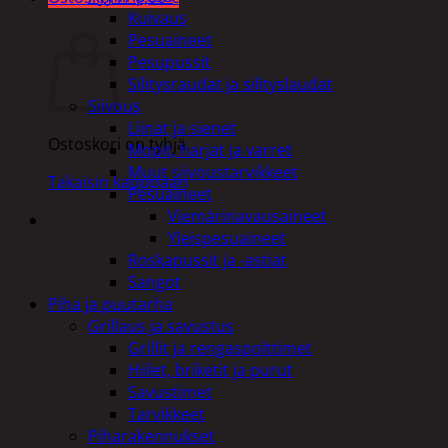
Kuivaus
Ostoskori
Pesuaineet
Pesupussit
Silitysraudat ja silityslaudat
Siivous
Liinat ja sienet
Ostoskori on tyhjä.
Mopit, harjat ja varret
Muut siivoustarvikkeet
Takaisin kauppaan
Pesuaineet
Viemärinavausaineet
Yleispesuaineet
Roskapussit ja -astiat
Sangot
Piha ja puutarha
Grillaus ja savustus
Grillit ja rengaspolttimet
Hiilet, briketit ja purut
Savustimet
Tarvikkeet
Piharakennukset