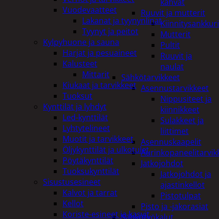
kahvat
Vuodevaatteet
Ruuvit ja mutterit
Lakanat ja tyynynlinat
Kiinnitysankkuri
Tyynyt ja peitot
Mutterit
Kylpyhuone ja sauna
Pultit
Harjat ja pesuaineet
Ruuvit ja
Kalusteet
naulat
Mittarit
Sähkötarvikkeet
Kiukaat ja tarvikkeet
Asennustarvikkeet
Tuoksut
Nippusiteet ja
Kynttilät ja lyhdyt
kiinnikkeet
Led-kynttilät
Sulakkeet ja
Lyhtytelineet
liittimet
Muotit ja tarvikkeet
Asennuskaapelit
Öljykynttilät ja ulkotulet
Aurinkopaneelitarvik
Pöytäkynttilät
Jatkojohdot
Tuoksukynttilät
Jatkojohdot ja
Sisustusesineet
ajastinkellot
Kalvot ja tarrat
Pistotulpat
Kellot
Pisto ja -jakorasiat
Koriste-esineet ja kasvit
Sähkötyökalut