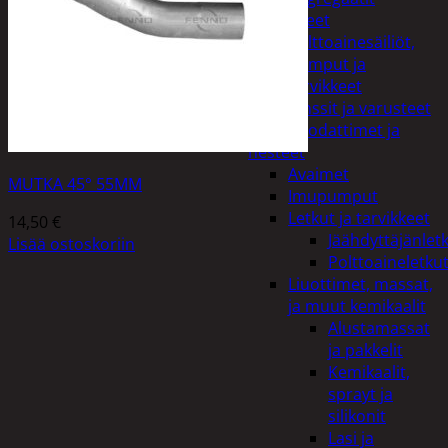
Lisälaitteet
Polttoainesäiliöt,
pumput ja
tarvikkeet
Vinssit ja varusteet
Öljyt, suodattimet ja
nesteet
Avaimet
MUTKA 45° 55MM
Imupumput
Letkut ja tarvikkeet
14,50
€
Jäähdyttäjänlet
Lisää ostoskoriin
Polttoaineletku
Liuottimet, massat,
ja muut kemikaalit
Alustamassat
ja pakkelit
Kemikaalit,
sprayt ja
silikonit
Lasi ja