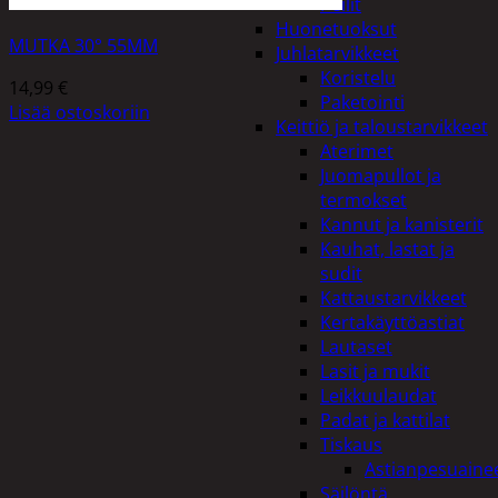
Peilit
Huonetuoksut
MUTKA 30° 55MM
Juhlatarvikkeet
Koristelu
14,99
€
Paketointi
Lisää ostoskoriin
Keittiö ja taloustarvikkeet
Aterimet
Juomapullot ja
termokset
Kannut ja kanisterit
Kauhat, lastat ja
sudit
Kattaustarvikkeet
Kertakäyttöastiat
Lautaset
Lasit ja mukit
Leikkuulaudat
Padat ja kattilat
Tiskaus
Astianpesuaine
Säilöntä