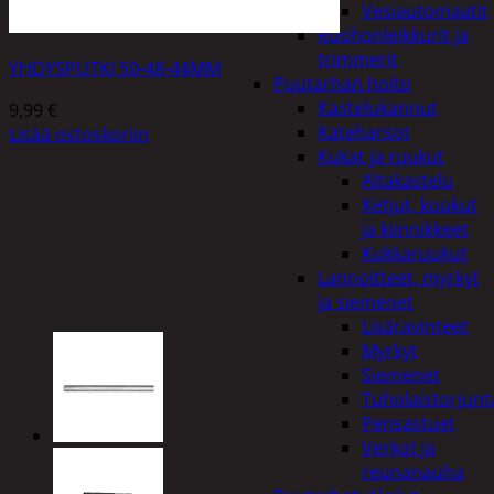
Vesiautomaatit
Ruohonleikkurit ja
trimmerit
YHDYSPUTKI 50-48-44MM
Puutarhan hoito
Kastelukannut
9,99
€
Kateharsot
Lisää ostoskoriin
Kukat ja ruukut
Altakastelu
Ketjut, koukut
ja kiinnikkeet
Kukkaruukut
Lannoitteet, myrkyt
ja siemenet
Lisäravinteet
Myrkyt
Siemenet
Tuholaistorjunt
Pensastuet
Verkot ja
reunanauha