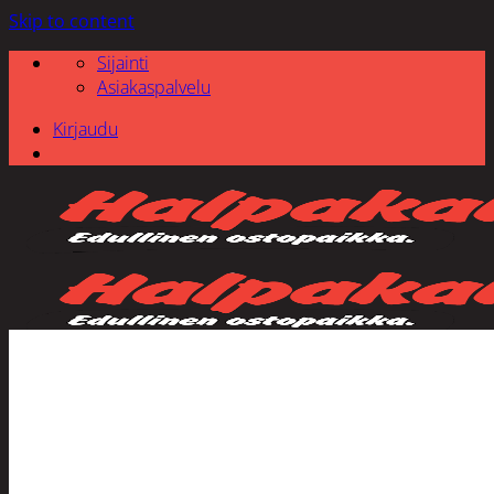
Skip to content
Sijainti
Asiakaspalvelu
Kirjaudu
Etsi: