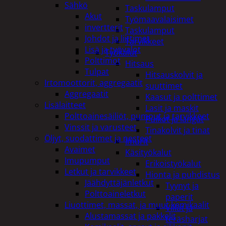
Sähkö
Taskulamput
Akut
Työmaavalaisimet
invertterit
Taskulamput
Johdot ja liittimet
Tarvikkeet
Lisä ja työvalot
Työkalut
Polttimot
Hitsaus
Tulpat
Hitsauskolvit ja
Irtomoottorit, aggregaatit
suuttimet
Aggregaatit
Kaasut ja polttimet
Lisälaitteet
Lasit ja maskit
Polttoainesäiliöt, pumput ja tarvikkeet
Puikot ja langat
Vinssit ja varusteet
Tinakolvit ja tinat
Öljyt, suodattimet ja nesteet
Imurit
Avaimet
Käsityökalut
Imupumput
Erikoistyökalut
Letkut ja tarvikkeet
Hionta ja puhdistus
Jäähdyttäjänletkut
Tyynyt ja
Polttoaineletkut
paperit
Liuottimet, massat, ja muut kemikaalit
Viilat ja
Alustamassat ja pakkelit
teräsharjat