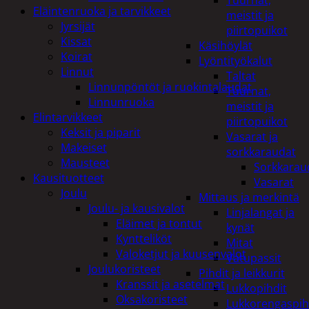
Tuurnat,
Eläintenruoka ja tarvikkeet
meistit ja
Jyrsijät
piirtopuikot
Kissat
Käsihöylät
Koirat
Lyöntityökalut
Linnut
Taltat
Linnunpöntöt ja ruokintalaudat
Tuurnat,
Linnunruoka
meistit ja
Elintarvikkeet
piirtopuikot
Keksit ja piparit
Vasarat ja
Makeiset
sorkkaraudat
Mausteet
Sorkkarau
Kausituotteet
Vasarat
Joulu
Mittaus ja merkintä
Joulu- ja kausivalot
Linjalangat ja
Eläimet ja tontut
kynät
Kyntteliköt
Mitat
Valoketjut ja kuusenvalot
Vatupassit
Joulukoristeet
Pihdit ja leikkurit
Kranssit ja asetelmat
Lukkopihdit
Oksakoristeet
Lukkorengaspih