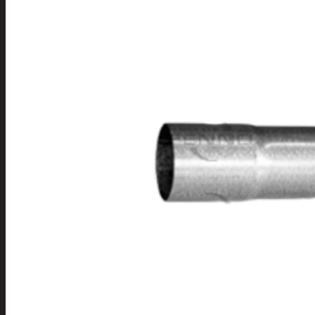
Tuotevalikoima
Poistotuotteet
Kausituotteet
Joulu
Joulu- ja kausivalot
Eläimet ja
tontut
Kyntteliköt
Valoketjut ja
kuusenvalot
Joulukoristeet
Kranssit ja
asetelmat
Tontut ja
muut
Joulutekstiilit
Paketointi
Marjastus
Talvi
Päivittäistavarat