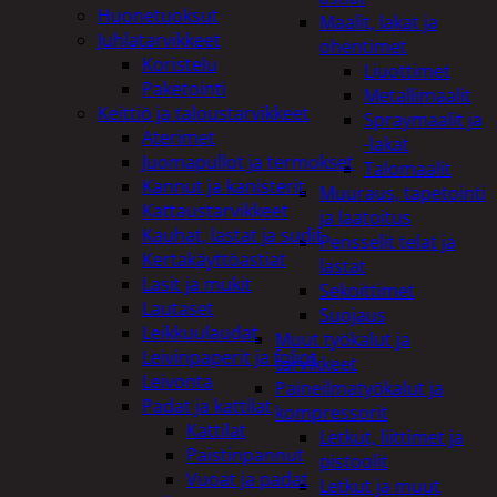
Huonetuoksut
Maalit, lakat ja
Juhlatarvikkeet
ohentimet
Koristelu
Liuottimet
Paketointi
Metallimaalit
Keittiö ja taloustarvikkeet
Spraymaalit ja
Aterimet
-lakat
Juomapullot ja termokset
Talomaalit
Kannut ja kanisterit
Muuraus, tapetointi
Kattaustarvikkeet
ja laatoitus
Kauhat, lastat ja sudit
Pensselit telat ja
Kertakäyttöastiat
lastat
Lasit ja mukit
Sekoittimet
Lautaset
Suojaus
Leikkuulaudat
Muut työkalut ja
Leivinpaperit ja foliot
tarvikkeet
Leivonta
Paineilmatyökalut ja
Padat ja kattilat
kompressorit
Kattilat
Letkut, liittimet ja
Paistinpannut
pistoolit
Vuoat ja padat
Letkut ja muut