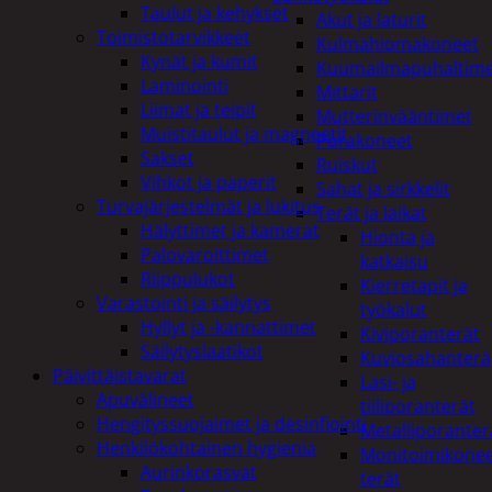
Taulut ja kehykset
Akut ja laturit
Toimistotarvikkeet
Kulmahiomakoneet
Kynät ja kumit
Kuumailmapuhaltim
Laminointi
Mittarit
Liimat ja teipit
Mutterinvääntimet
Muistitaulut ja magneetit
Porakoneet
Sakset
Ruiskut
Vihkot ja paperit
Sahat ja sirkkelit
Turvajärjestelmät ja lukitus
Terät ja laikat
Hälyttimet ja kamerat
Hionta ja
Palovaroittimet
katkaisu
Riippulukot
Kierretapit ja
Varastointi ja säilytys
työkalut
Hyllyt ja -kannattimet
Kiviporanterät
Säilytyslaatikot
Kuviosahanterä
Päivittäistavarat
Lasi- ja
Apuvälineet
tiiliporanterät
Hengityssuojaimet ja desinfiointi
Metalliporanter
Henkilökohtainen hygienia
Monitoimikone
Aurinkorasvat
terät