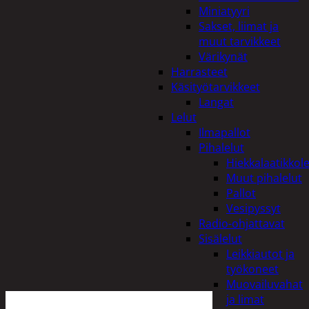
Miniatyyri
Sakset, liimat ja
muut tarvikkeet
Värikynät
Harrasteet
Käsityötarvikkeet
Langat
Lelut
Ilmapallot
Pihalelut
Hiekkalaatikkole
Muut pihalelut
Pallot
Vesipyssyt
Radio-ohjattavat
Sisälelut
Leikkiautot ja
työkoneet
Muovailuvahat
ja limat