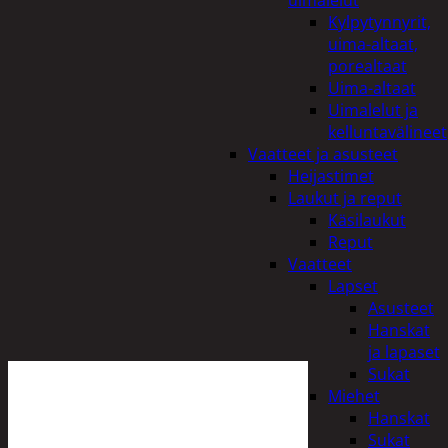
uimalelut
Kylpytynnyrit,
uima-altaat,
porealtaat
Uima-altaat
Uimalelut ja
kelluntavälineet
Vaatteet ja asusteet
Heijastimet
Laukut ja reput
Käsilaukut
Reput
Vaatteet
Lapset
Asusteet
Hanskat
ja lapaset
Sukat
Miehet
Hanskat
Sukat