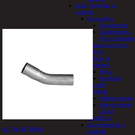
Kodin lämmitys ja
tuuletus
Ilmanvaihto
Suodattimet
Tuulettimet ja
Ilmastointilaitte
Kaasulämmittimet
Patterit
Tulisijat ja
tarvikkeet
Arinat
Tarvikkeet
Kodintekstiilit
Pyyhkeet
Keittiöpyyhkeet
Kylpypyyhkeet
ja takit
Pöytäliinat
Sisustustyynyt ja
MUTKA 45° 48MM
päälliset