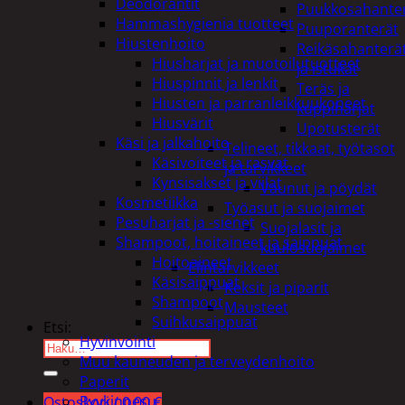
Deodorantit
Puukkosahante
Hammashygienia tuotteet
Puuporanterät
Hiustenhoito
Reikäsahanterä
Hiusharjat ja muotoilutuotteet
ja istukat
Hiuspinnit ja lenkit
Teräs ja
Hiusten ja parranleikkuukoneet
kuppiharjat
Hiusvärit
Upotusterät
Käsi ja jalkahoito
Telineet, tikkaat, työtasot
Käsivoiteet ja rasvat
ja tarvikkeet
Kynsisakset ja viilat
Vaunut ja pöydät
Kosmetiikka
Työasut ja suojaimet
Pesuharjat ja -sienet
Suojalasit ja
Shampoot, hoitaineet ja saippuat
kuulosuojaimet
Hoitoaineet
Elintarvikkeet
Käsisaippuat
Keksit ja piparit
Shampoot
Mausteet
Suihkusaippuat
Etsi:
Hyvinvointi
Muu kauneuden ja terveydenhoito
Paperit
Pyykinpesu
Ostoskori /
0,00
€