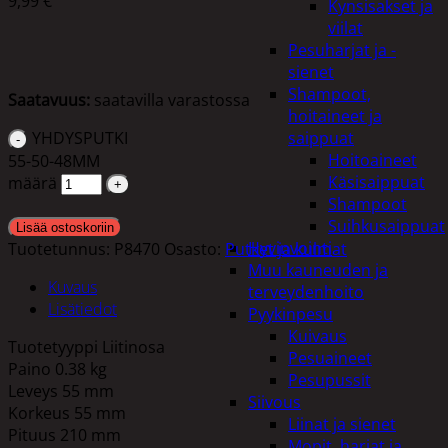
9,99
€
Kynsisakset ja
viilat
Pesuharjat ja -
sienet
Shampoot,
Saatavuus:
saatavilla varastossa
hoitaineet ja
YHDYSPUTKI
saippuat
Hoitoaineet
55-50-48MM
Käsisaippuat
määrä
Shampoot
Suihkusaippuat
Lisää ostoskoriin
Hyvinvointi
Tuotetunnus:
P8470
Osasto:
Putket ja kulmat
Muu kauneuden ja
Kuvaus
terveydenhoito
Lisätiedot
Pyykinpesu
Kuivaus
Tuotetyyppi Liitinosa
Pesuaineet
Paino 0.38 kg
Pesupussit
Leveys 55 mm
Siivous
Korkeus 55 mm
Liinat ja sienet
Pituus 210 mm
Mopit, harjat ja