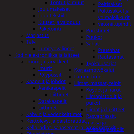
Tontut ja muut
Peltisakset
Joulumakeiset
Pulttisakset ja
Joulutekstiilit
voimaleikkurit
Kuuset ja valopuut
vetoniittipihdit
Paketointi
Puristimet
Marjastus
Puukot
Talvi
Sahat
Lumityövälineet
Puusahat
Kodin elektroniikka ja laitteet
Rautasahat
Imurit ja tarvikkeet
Työkalusarjat
Imurit
Korjaamotyökalut
Pölypussit
Lämmittimet
Kaapelit ja johdot
Liimat, massat, teipit
Äänikaapelit
Köydet ja narut
Liittimet
Liimapistoolit ja
Datakaapelit
puikot
Liittimet
Liimat ja lukitteet
Kahvin ja vedenkeittimet
Rasvaprässit,
Keittolevyt ja paistoraudat
massa ja
Kelloradiot, sääasemat ja lämpömittarit
uretaanipistoolit
Oheislaitteet