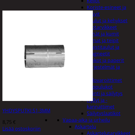
Kellot
Koriste-esineet ja
kasvit
Taulut ja kehykset
Toimistotarvikkeet
Kynät ja kumit
Liimat ja teipit
Muistitaulut ja
magneetit
Vihkot ja paperit
Turvajärjestelmät ja
lukitus
Palovaroittimet
Riippulukot
Varastointi ja säilytys
Hyllyt ja -
kannattimet
YHDYSPUTKI 51,3MM
Säilytyslaatikot
Vapaa-aika ja urheilu
8,75
€
Askartelu
Lisää ostoskoriin
Askartelutarvikkeet