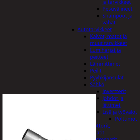
ja tarvikkeet
Pesuvälineet
Shampoot ja
vahat
Autotarvikkeet
Kalvot, matot ja
muut tarvikkeet
Lumiharjat ja
peitteet
Lämmittimet
Peilit
Pyyhkijänsulat
Sähkö
Invertterit
Johdot ja
liittimet
Lisä ja työvalot
Polttimot
Irtomoottorit,
aggregaatit
Aggregaatit