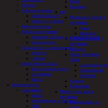
Teipit
Paristot
Tiivisteet
Puhelintarvikkeet
LVI
Johdot ja laturit
Allaskaapit, hanat ja
Kotelot ja telineet
tarvikkeet
Tehosekoittimet
Hanat
Tietokonetarvikkeet
Kaapistot
Adapterit, liittimet ja telakointiasemat
Hajulukot, kaivot ja
Verkkolaitteet
tarvikkeet
Tv-tarvikkeet ja seinätelineet
Leikkurit
Antennit
Nipat, liittimet ja
Liittimet
holkit
Viihde-elektroniikka
Letkunkiristime
Bluetooth kaiuttimet
Nipat ja holkit
Kuulokkeet
Tiivisteet
Radiot
Pumput
Koti ja sisustus
Putkipihdit
Huonekalut
Maalit, muuraus ja
Kaapit
tarvikkeet
Kenkätelineet ja naulakot
Maalikaukalot ja -
Peilit
astiat