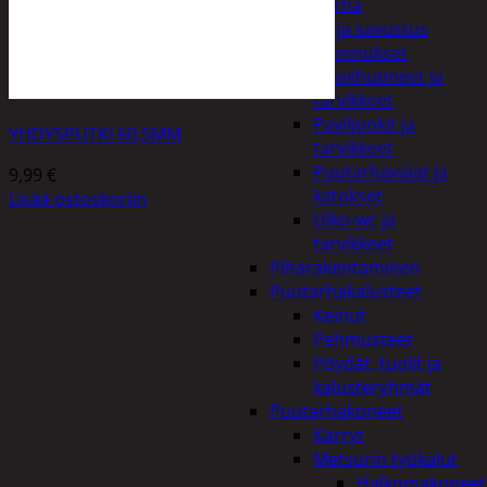
Piha ja puutarha
Grillaus ja savustus
Piharakennukset
Kasvihuoneet ja
tarvikkeet
Paviljonkit ja
YHDYSPUTKI 60,5MM
tarvikkeet
Puutarhavajat ja
9,99
€
katokset
Lisää ostoskoriin
Ulko-wc ja
tarvikkeet
Piharakentaminen
Puutarhakalusteet
Keinut
Pehmusteet
Pöydät, tuolit ja
kalusteryhmät
Puutarhakoneet
Kärryt
Metsurin työkalut
Halkomakoneet