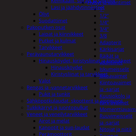
Kemikaalit, sprayt ja silikonit
Hylsyt ja vääntimet
Lasi ja jäähdytinnesteet
1"
Öljyt
1/2"
Suodattimet
1/4"
Pakoputken osat
3/4"
Laipat ja kiinnikkeet
3/8
Putket ja kulmat
Adapterit
Tarvikkeet
Kärkisarjat
Perävaunutarvikkeet
Räikät ja
Hinausköydet, kiristysliinat ja kiinnikkeet
vääntimet
Hinausköydet
Iskumeisselit
Kiristysliinat ja tarvikkeet
Jakoavaimet
Valot
Kiintoavaimet
Rengas ja -vannetarvikkeet
ja -sarjat
Pukit ja tunkit
Kuusiokolo ja
Sähköpotkulaudat, skootterit ja ajoneuvot
torx-avaimet
Tukkikärryt ja juontopulkat
Momenttiavaim
Veneet ja veneilytarvikkeet
Ruuvimeisselit
Airot ja melat
ja -sarjat
Kanootit ja sup-laudat
Nitojat ja niitit
Perämoottorit