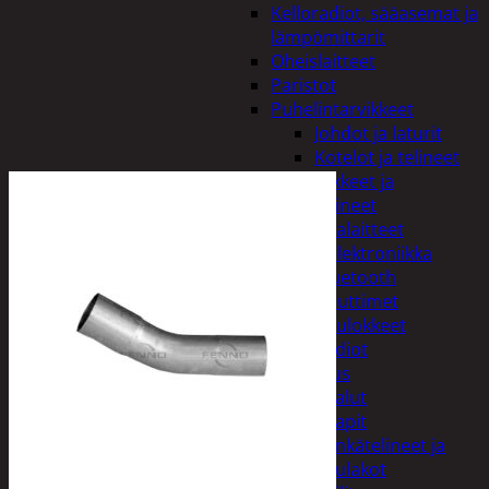
Kelloradiot, sääasemat ja
lämpömittarit
Oheislaitteet
Paristot
Puhelintarvikkeet
Johdot ja laturit
Kotelot ja telineet
Tv-tarvikkeet ja
seinätelineet
Varavirtalaitteet
Viihde-elektroniikka
Bluetooth
kaiuttimet
Kuulokkeet
Radiot
Koti ja sisustus
Huonekalut
Kaapit
Kenkätelineet ja
naulakot