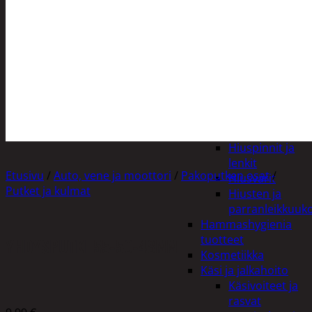
Apuvälineet
Hengityssuojaimet ja
desinfiointi
Henkilökohtainen
hygienia
Deodorantit
Hiustenhoito
Hiusharjat ja
muotoilutuotte
Hiuspinnit ja
lenkit
Etusivu
/
Auto, vene ja moottori
/
Pakoputken osat
/
Hiusvärit
Putket ja kulmat
Hiusten ja
parranleikkuuk
Hammashygienia
tuotteet
YHDYSPUTKI 55-50-48MM
Kosmetiikka
Käsi ja jalkahoito
Käsivoiteet ja
rasvat