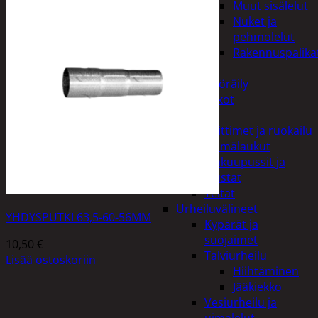
Muut sisälelut
Nuket ja
pehmolelut
Rakennuspalika
Pelit
Polkupyöräily
Lukot
Retkeily
Keittimet ja ruokailu
Kylmälaukut
Makuupussit ja
alustat
Teltat
Urheiluvälineet
YHDYSPUTKI 63,5-60-56MM
Kypärät ja
suojaimet
10,50
€
Talviurheilu
Lisää ostoskoriin
Hiihtäminen
Jääkiekko
Vesiurheilu ja