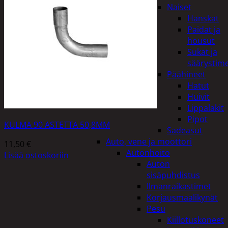
Naiset
Hanskat
Paidat ja
housut
Sukat ja
säärystim
Päähineet
Hatut
Huivit
Lippalakit
Pipot
KULMA 90 ASTETTA 50,8MM
Sadeasut
Auto, vene ja moottori
11,50
€
Autonhoito
Lisää ostoskoriin
Auton
sisäpuhdistus
Ilmanraikastimet
Korjausmaalikynät
Pesu
Kiillotuskoneet