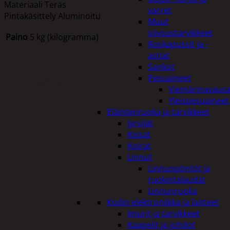
Materiaali Teräs
varret
Pintakäsittely Aluminoitu
Muut
siivoustarvikkeet
Paino
5 kg (kilogramma)
Roskapussit ja -
astiat
Sankot
Pesuaineet
Tutustu myös
Viemärinavausa
Yleispesuaineet
Eläintenruoka ja tarvikkeet
Jyrsijät
Kissat
Koirat
Linnut
Linnunpöntöt ja
ruokintalaudat
Linnunruoka
Kodin elektroniikka ja laitteet
Imurit ja tarvikkeet
Kaapelit ja johdot