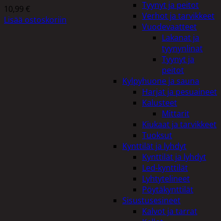
Tyynyt ja peitot
10,99
€
Verhot ja tarvikkeet
Lisää ostoskoriin
Vuodevaatteet
Lakanat ja
tyynynlinat
Tyynyt ja
peitot
Kylpyhuone ja sauna
Harjat ja pesuaineet
Kalusteet
Mittarit
Kiukaat ja tarvikkeet
Tuoksut
Kynttilät ja lyhdyt
Kynttilät ja lyhdyt
Led-kynttilät
Lyhtytelineet
Pöytäkynttilät
Sisustusesineet
Kalvot ja tarrat