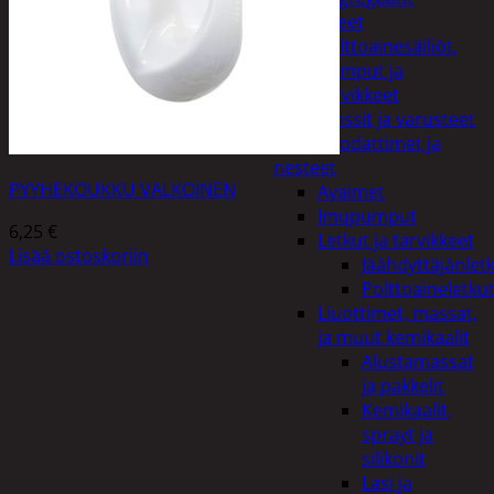
Lisälaitteet
Polttoainesäiliöt,
pumput ja
tarvikkeet
Vinssit ja varusteet
Öljyt, suodattimet ja
nesteet
PYYHEKOUKKU VALKOINEN
Avaimet
Imupumput
6,25
€
Letkut ja tarvikkeet
Lisää ostoskoriin
Jäähdyttäjänlet
Polttoaineletku
Liuottimet, massat,
ja muut kemikaalit
Alustamassat
ja pakkelit
Kemikaalit,
sprayt ja
silikonit
Lasi ja