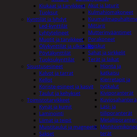
Akut ja laturit
Kiukaat ja tarvikkeet
Kulmahiomakoneet
Tuoksut
Kuumailmapuhaltim
Kynttilät ja lyhdyt
Mittarit
Led-kynttilät
Mutterinvääntimet
Lyhtytelineet
Porakoneet
Muotit ja tarvikkeet
Ruiskut
Öljykynttilät ja ulkotulet
Sahat ja sirkkelit
Pöytäkynttilät
Terät ja laikat
Tuoksukynttilät
Hionta ja
Sisustusesineet
katkaisu
Kalvot ja tarrat
Kierretapit ja
Kellot
työkalut
Koriste-esineet ja kasvit
Kiviporanterät
Taulut ja kehykset
Kuviosahanterä
Toimistotarvikkeet
Lasi- ja
Kynät ja kumit
tiiliporanterät
Laminointi
Metalliporanter
Liimat ja teipit
Monitoimikone
Muistitaulut ja magneetit
terät
Sakset