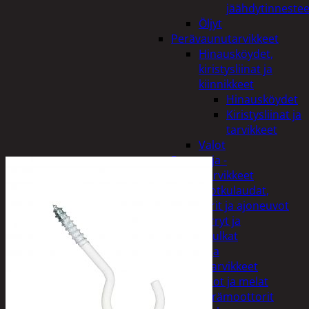
jäähdytinnestee
Öljyt
Perävaunutarvikkeet
Hinausköydet,
kiristysliinat ja
kiinnikkeet
Hinausköydet
Kiristysliinat ja
tarvikkeet
Valot
Rengas ja -
vannetarvikkeet
Sähköpotkulaudat,
skootterit ja ajoneuvot
Tukkikärryt ja
juontopulkat
Veneet ja
veneilytarvikkeet
Airot ja melat
Perämoottorit