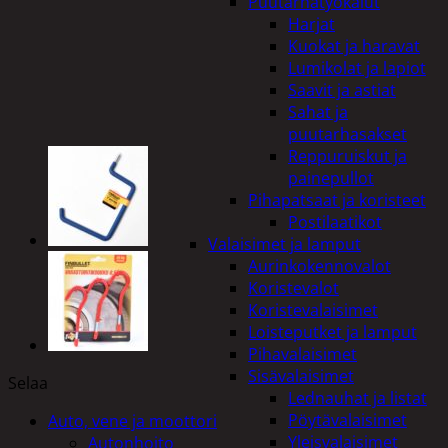
Puutarhatyökalut
Harjat
Kuokat ja haravat
Lumikolat ja lapiot
Saavit ja astiat
Sahat ja
puutarhasakset
Reppuruiskut ja
painepullot
Pihapatsaat ja koristeet
Postilaatikot
Valaisimet ja lamput
Aurinkokennovalot
Koristevalot
Koristevalaisimet
Loisteputket ja lamput
Pihavalaisimet
Sisävalaisimet
Selaa
Lednauhat ja listat
Pöytävalaisimet
Auto, vene ja moottori
Yleisvalaisimet
Autonhoito