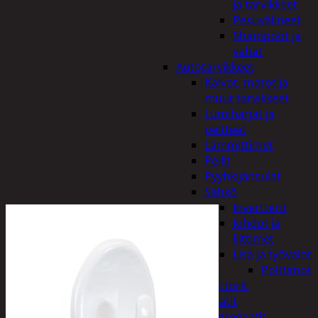
ja tarvikkeet
Pesuvälineet
Shampoot ja
vahat
Autotarvikkeet
Kalvot, matot ja
muut tarvikkeet
Lumiharjat ja
peitteet
Lämmittimet
Peilit
Pyyhkijänsulat
Sähkö
Invertterit
Johdot ja
liittimet
Lisä ja työvalot
Polttimot
Irtomoottorit,
aggregaatit
Aggregaatit