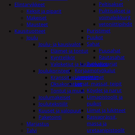
Peltisakset
Elintarvikkeet
Pulttisakset ja
Keksit ja piparit
voimaleikkurit
Makeiset
vetoniittipihdit
Mausteet
Puristimet
Kausituotteet
Puukot
Joulu
Sahat
Joulu- ja kausivalot
Puusahat
Eläimet ja tontut
Rautasahat
Kyntteliköt
Työkalusarjat
Valoketjut ja kuusenvalot
Korjaamotyökalut
Joulukoristeet
Lämmittimet
Kranssit ja asetelmat
Liimat, massat, teipit
Oksakoristeet
Köydet ja narut
Tontut ja muut
Liimapistoolit ja
Joulumakeiset
puikot
Joulutekstiilit
Liimat ja lukitteet
Kuuset ja valopuut
Rasvaprässit,
Paketointi
massa ja
Marjastus
uretaanipistoolit
Talvi