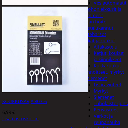
Vesiautomaatit
Ruohonleikkurit ja
trimmerit
Puutarhan hoito
Kastelukannut
Kateharsot
Kukat ja ruukut
Altakastelu
Ketjut, koukut
ja kiinnikkeet
Kukkaruukut
Lannoitteet, myrkyt
ja siemenet
Lisäravinteet
Myrkyt
Siemenet
KOUKKUSARJA 80-OS
Tuholaistorjunt
Pensastuet
6,99
€
Verkot ja
Lisää ostoskoriin
reunanauha