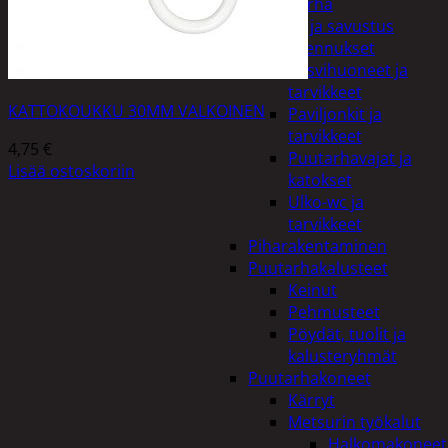
Piha ja puutarha
Grillaus ja savustus
Piharakennukset
Kasvihuoneet ja
tarvikkeet
KATTOKOUKKU 30MM VALKOINEN
Paviljonkit ja
tarvikkeet
4,75
€
Puutarhavajat ja
Lisää ostoskoriin
katokset
Ulko-wc ja
tarvikkeet
Piharakentaminen
Puutarhakalusteet
Keinut
Pehmusteet
Pöydät, tuolit ja
kalusteryhmät
Puutarhakoneet
Kärryt
Metsurin työkalut
Halkomakoneet