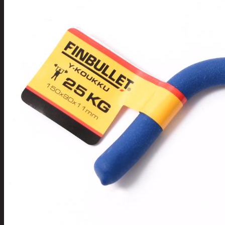
Tuotevalikoima
Poistotuotteet
Kausituotteet
Joulu
Joulu- ja kausivalot
Eläimet ja
tontut
Kyntteliköt
Valoketjut ja
kuusenvalot
Joulukoristeet
Kranssit ja
asetelmat
Tontut ja
muut
Joulutekstiilit
Paketointi
Marjastus
Talvi
Päivittäistavarat