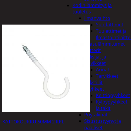
Kodin lämmitys ja
tuuletus
Ilmanvaihto
Suodattimet
Tuulettimet ja
Ilmastointilaitte
Kaasulämmittimet
Patterit
Tulisijat ja
tarvikkeet
Arinat
Tarvikkeet
Kodintekstiilit
Pyyhkeet
Keittiöpyyhkeet
Kylpypyyhkeet
ja takit
Pöytäliinat
Sisustustyynyt ja
KATTOKOUKKU 60MM 2 KPL
päälliset