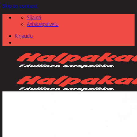
Skip to content
Sijainti
Asiakaspalvelu
Kirjaudu
Etsi: