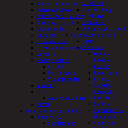
tarvikkeet
Kannut ja kanisterit
Maaliruiskut ja
Kattaustarvikkeet
tarvikkeet
Kauhat, lastat ja sudit
Naulaimet
Kertakäyttöastiat
Pulttipyssyt ja räikät
Lasit ja mukit
Rakennusmateriaalit
Lautaset
Listat
Leikkuulaudat
Pienrauta
Leivinpaperit ja foliot
Lukot ja
Leivonta
hakaset
Padat ja kattilat
Koukut
Kattilat
Kalustejalat
Paistinpannut
Kulmat
Vuoat ja padat
Sakkelit,
Säilöntä
pylpyrät ja
Tiskaus
tarvikkeet
Astianpesuaineet
Saranat
vaa'at
Vaijerilukot ja
Kodin lämmitys ja tuuletus
klemmarit
Ilmanvaihto
Vetimet ja
Suodattimet