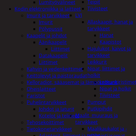
Teipit
Lumityövälineet
Tiivisteet
Kodin elektroniikka ja laitteet
LVI
Imurit ja tarvikkeet
Allaskaapit, hanat ja
Imurit
tarvikkeet
Pölypussit
Hanat
Kaapelit ja johdot
Kaapistot
Äänikaapelit
Hajulukot, kaivot ja
Liittimet
tarvikkeet
Datakaapelit
Leikkurit
Liittimet
Nipat, liittimet ja
Kahvin ja vedenkeittimet
holkit
Keittolevyt ja paistoraudat
Letkunkiristime
Kelloradiot, sääasemat ja lämpömittarit
Nipat ja holkit
Oheislaitteet
Tiivisteet
Paristot
Pumput
Puhelintarvikkeet
Putkipihdit
Johdot ja laturit
Maalit, muuraus ja
Kotelot ja telineet
tarvikkeet
Tehosekoittimet
Maalikaukalot ja -
Tietokonetarvikkeet
astiat
Adapterit, liittimet ja telakointiasemat