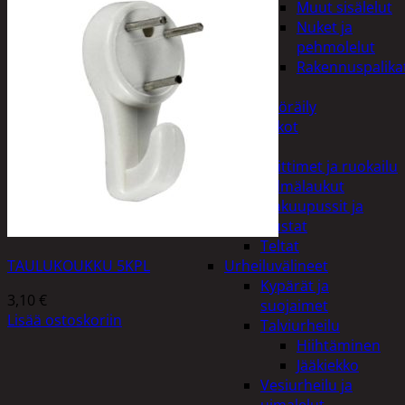
Muut sisälelut
Nuket ja
pehmolelut
Rakennuspalika
Pelit
Polkupyöräily
Lukot
Retkeily
Keittimet ja ruokailu
Kylmälaukut
Makuupussit ja
alustat
Teltat
TAULUKOUKKU 5KPL
Urheiluvälineet
Kypärät ja
3,10
€
suojaimet
Lisää ostoskoriin
Talviurheilu
Hiihtäminen
Jääkiekko
Vesiurheilu ja