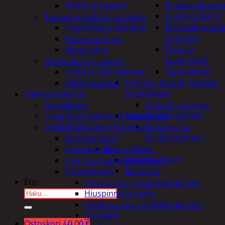
Puukkosahante
Vihkot ja paperit
Puuporanterät
Turvajärjestelmät ja lukitus
Reikäsahanterä
Hälyttimet ja kamerat
ja istukat
Palovaroittimet
Teräs ja
Riippulukot
kuppiharjat
Varastointi ja säilytys
Upotusterät
Hyllyt ja -kannattimet
Telineet, tikkaat, työtasot
Säilytyslaatikot
ja tarvikkeet
Päivittäistavarat
Vaunut ja pöydät
Apuvälineet
Työasut ja suojaimet
Hengityssuojaimet ja desinfiointi
Suojalasit ja
Henkilökohtainen hygienia
kuulosuojaimet
Aurinkorasvat
Elintarvikkeet
Deodorantit
Keksit ja piparit
Hammashygienia tuotteet
Mausteet
Hiustenhoito
Etsi:
Hiusharjat ja muotoilutuotteet
Hiuspinnit ja lenkit
Hiusten ja parranleikkuukoneet
Hiusvärit
Ostoskori /
0,00
€