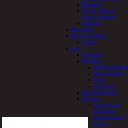
Miniatyyri
Sakset, liimat ja
muut tarvikkeet
Värikynät
Harrasteet
Käsityötarvikkeet
Langat
Lelut
Ilmapallot
Pihalelut
Hiekkalaatikkole
Muut pihalelut
Pallot
Vesipyssyt
Radio-ohjattavat
Sisälelut
Leikkiautot ja
työkoneet
Muovailuvahat
ja limat