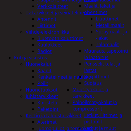
Maalit, lakat ja
Verkkolaitteet
ohentimet
Tv-tarvikkeet ja seinätelineet
Liuottimet
Antennit
Metallimaalit
Liittimet
Spraymaalit ja
Viihde-elektroniikka
-lakat
Bluetooth kaiuttimet
Talomaalit
Kuulokkeet
Muuraus, tapetointi
Radiot
ja laatoitus
Koti ja sisustus
Pensselit telat ja
Huonekalut
lastat
Kaapit
Sekoittimet
Kenkätelineet ja naulakot
Suojaus
Peilit
Muut työkalut ja
Huonetuoksut
tarvikkeet
Juhlatarvikkeet
Paineilmatyökalut ja
Koristelu
kompressorit
Paketointi
Letkut, liittimet ja
Keittiö ja taloustarvikkeet
pistoolit
Aterimet
Letkut ja muut
Juomapullot ja termokset