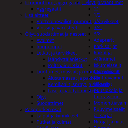
Hylsyt ja vääntimet
Irtomoottorit, aggregaatit
1"
Aggregaatit
1/2"
Lisälaitteet
1/4"
Polttoainesäiliöt, pumput ja tarvikkeet
3/4"
Vinssit ja varusteet
3/8
Öljyt, suodattimet ja nesteet
Adapterit
Avaimet
Kärkisarjat
Imupumput
Räikät ja
Letkut ja tarvikkeet
vääntimet
Jäähdyttäjänletkut
Iskumeisselit
Polttoaineletkut
Jakoavaimet
Liuottimet, massat, ja muut kemikaalit
Kiintoavaimet
Alustamassat ja pakkelit
ja -sarjat
Kemikaalit, sprayt ja silikonit
Kuusiokolo ja
Lasi ja jäähdytinnesteet
torx-avaimet
Öljyt
Momenttiavaim
Suodattimet
Ruuvimeisselit
Pakoputken osat
ja -sarjat
Laipat ja kiinnikkeet
Nitojat ja niitit
Putket ja kulmat