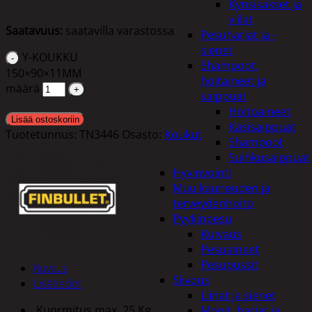
Kynsisakset ja
viilat
Saatavuus:
saatavilla varastossa
Pesuharjat ja -
sienet
Y-KOUKKU
Shampoot,
150×90×11MM
hoitaineet ja
määrä
saippuat
Hoitoaineet
Lisää ostoskoriin
Käsisaippuat
Tuotetunnus:
TN3446
Osasto:
Koukut
Shampoot
Suihkusaippuat
Hyvinvointi
Muu kauneuden ja
terveydenhoito
Pyykinpesu
Kuivaus
Pesuaineet
Pesupussit
Kuvaus
Siivous
Lisätiedot
Liinat ja sienet
Kuormitus max. 25 Kg
Mopit, harjat ja