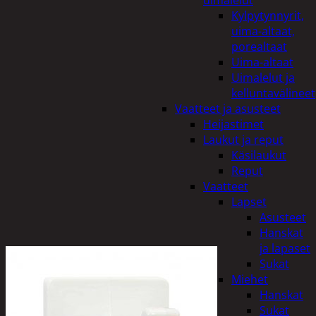
uimalelut
Kylpytynnyrit,
uima-altaat,
porealtaat
Uima-altaat
Uimalelut ja
kelluntavälineet
Vaatteet ja asusteet
Heijastimet
Laukut ja reput
Käsilaukut
Reput
Vaatteet
Lapset
Asusteet
Hanskat
ja lapaset
Sukat
Miehet
Hanskat
Sukat