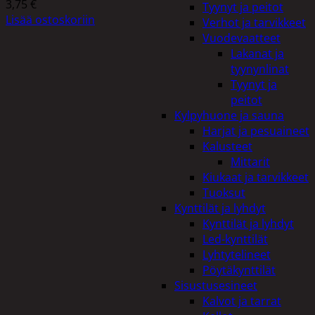
3,75
€
Tyynyt ja peitot
Lisää ostoskoriin
Verhot ja tarvikkeet
Vuodevaatteet
Lakanat ja
tyynynlinat
Tyynyt ja
peitot
Kylpyhuone ja sauna
Harjat ja pesuaineet
Kalusteet
Mittarit
Kiukaat ja tarvikkeet
Tuoksut
Kynttilät ja lyhdyt
Kynttilät ja lyhdyt
Led-kynttilät
Lyhtytelineet
Pöytäkynttilät
Sisustusesineet
Kalvot ja tarrat