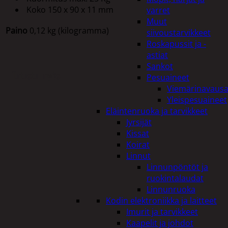
Koko 150 x 90 x 11 mm
varret
Muut
Paino
0,12 kg (kilogramma)
siivoustarvikkeet
Roskapussit ja -
astiat
Sankot
Tutustu myös
Pesuaineet
Viemärinavausa
Yleispesuaineet
Eläintenruoka ja tarvikkeet
Jyrsijät
Kissat
Koirat
Linnut
Linnunpöntöt ja
ruokintalaudat
Linnunruoka
Kodin elektroniikka ja laitteet
Imurit ja tarvikkeet
Kaapelit ja johdot