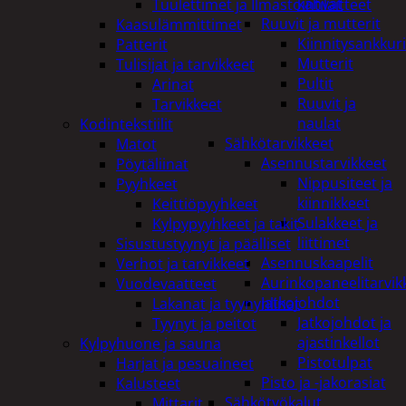
kahvat
Tuulettimet ja Ilmastointilaitteet
Ruuvit ja mutterit
Kaasulämmittimet
Kiinnitysankkuri
Patterit
Mutterit
Tulisijat ja tarvikkeet
Pultit
Arinat
Ruuvit ja
Tarvikkeet
naulat
Kodintekstiilit
Sähkötarvikkeet
Matot
Asennustarvikkeet
Pöytäliinat
Nippusiteet ja
Pyyhkeet
kiinnikkeet
Keittiöpyyhkeet
Sulakkeet ja
Kylpypyyhkeet ja takit
liittimet
Sisustustyynyt ja päälliset
Asennuskaapelit
Verhot ja tarvikkeet
Aurinkopaneelitarvik
Vuodevaatteet
Jatkojohdot
Lakanat ja tyynynlinat
Jatkojohdot ja
Tyynyt ja peitot
ajastinkellot
Kylpyhuone ja sauna
Pistotulpat
Harjat ja pesuaineet
Pisto ja -jakorasiat
Kalusteet
Sähkötyökalut
Mittarit