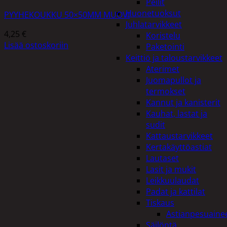
Peilit
Huonetuoksut
PYYHEKOUKKU 50×50MM MUOVI
Juhlatarvikkeet
4,25
€
Koristelu
Lisää ostoskoriin
Paketointi
Keittiö ja taloustarvikkeet
Aterimet
Juomapullot ja
termokset
Kannut ja kanisterit
Kauhat, lastat ja
sudit
Kattaustarvikkeet
Kertakäyttöastiat
Lautaset
Lasit ja mukit
Leikkuulaudat
Padat ja kattilat
Tiskaus
Astianpesuaine
Säilöntä