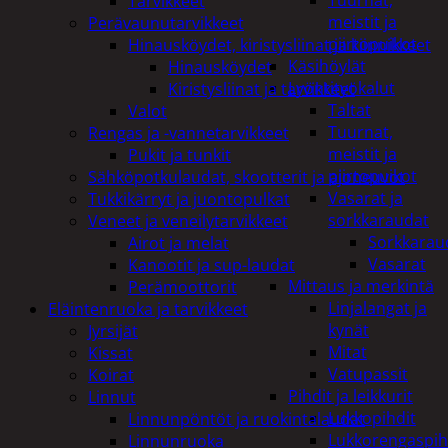
Tuurnat,
Tarvikkeet
meistit ja
Perävaunutarvikkeet
piirtopuikot
Hinausköydet, kiristysliinat ja kiinnikkeet
Käsihöylät
Hinausköydet
Lyöntityökalut
Kiristysliinat ja tarvikkeet
Taltat
Valot
Tuurnat,
Rengas ja -vannetarvikkeet
meistit ja
Pukit ja tunkit
piirtopuikot
Sähköpotkulaudat, skootterit ja ajoneuvot
Vasarat ja
Tukkikärryt ja juontopulkat
sorkkaraudat
Veneet ja veneilytarvikkeet
Sorkkarau
Airot ja melat
Vasarat
Kanootit ja sup-laudat
Mittaus ja merkintä
Perämoottorit
Linjalangat ja
Eläintenruoka ja tarvikkeet
kynät
Jyrsijät
Mitat
Kissat
Vatupassit
Koirat
Pihdit ja leikkurit
Linnut
Lukkopihdit
Linnunpöntöt ja ruokintalaudat
Lukkorengaspih
Linnunruoka