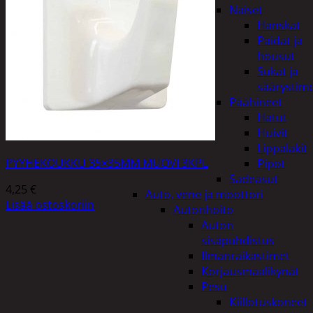
Naiset
Hanskat
Paidat ja
housut
Sukat ja
säärystim
Päähineet
Hatut
Huivit
Lippalakit
PYYHEKOUKKU 35×35MM MUOVI 3KPL
Pipot
Sadeasut
4,25
€
Auto, vene ja moottori
Lisää ostoskoriin
Autonhoito
Auton
sisäpuhdistus
Ilmanraikastimet
Korjausmaalikynät
Pesu
Kiillotuskoneet