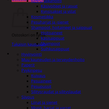
Käsi ja jalkahoito
Ostoskori
Käsivoiteet ja rasvat
Kynsisakset ja viilat
Kosmetiikka
Pesuharjat ja -sienet
Shampoot, hoitaineet ja saippuat
Hoitoaineet
Ostoskori on tyhjä.
Käsisaippuat
Shampoot
Takaisin kauppaan
Suihkusaippuat
Hyvinvointi
Muu kauneuden ja terveydenhoito
Paperit
Pyykinpesu
Kuivaus
Pesuaineet
Pesupussit
Silitysraudat ja silityslaudat
Siivous
Liinat ja sienet
Mopit, harjat ja varret