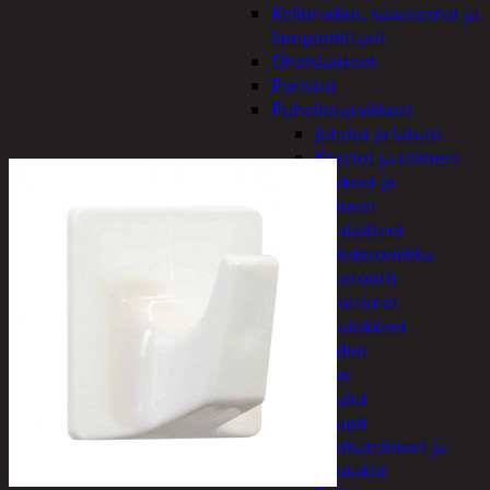
Kelloradiot, sääasemat ja
lämpömittarit
Oheislaitteet
Paristot
Puhelintarvikkeet
Johdot ja laturit
Kotelot ja telineet
Tv-tarvikkeet ja
seinätelineet
Varavirtalaitteet
Viihde-elektroniikka
Bluetooth
kaiuttimet
Kuulokkeet
Radiot
Koti ja sisustus
Huonekalut
Kaapit
Kenkätelineet ja
naulakot