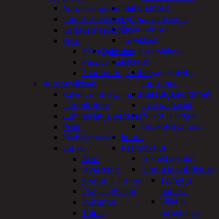
Taskulamput
Auton sisäpuhdistus
Työmaavalaisimet
ilmanraikastimet
Taskulamput
Korjausmaalikynät
Tarvikkeet
Pesu
Työkalut
Kiillotuskoneet ja tarvikkeet
Hitsaus
Pesuvälineet
Hitsauskolvit ja
Shampoot ja vahat
suuttimet
Autotarvikkeet
Kaasut ja polttimet
Kalvot, matot ja muut tarvikkeet
Lasit ja maskit
Lämmittimet
Puikot ja langat
Lumiharjat ja peitteet
Tinakolvit ja tinat
Peilit
Imurit
Pyyhkijänsulat
Käsityökalut
Sähkö
Erikoistyökalut
Akut
Hionta ja puhdistus
invertterit
Tyynyt ja
Johdot ja liittimet
paperit
Lisä ja työvalot
Viilat ja
Polttimot
teräsharjat
Tulpat