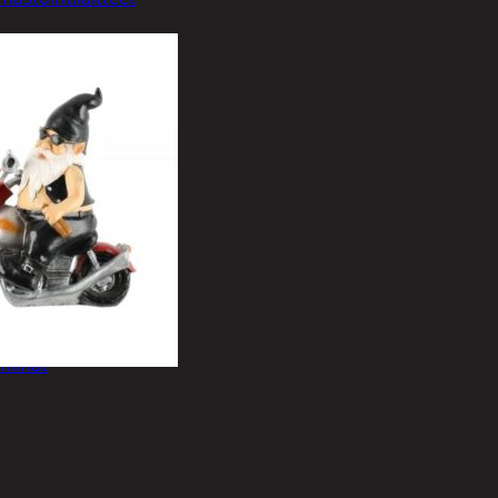
 takit
liset
nlinat