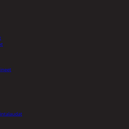
t
et
ineet
intalaudat