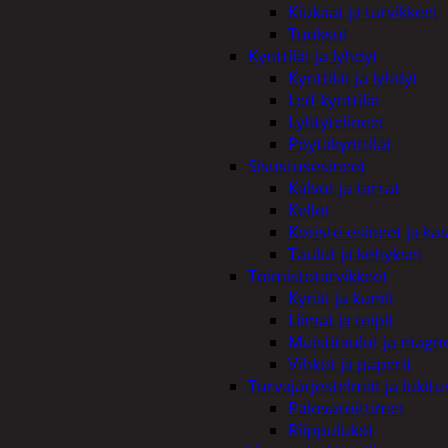
Kiukaat ja tarvikkeet
Tuoksut
Kynttilät ja lyhdyt
Kynttilät ja lyhdyt
Led-kynttilät
Lyhtytelineet
Pöytäkynttilät
Sisustusesineet
Kalvot ja tarrat
Kellot
Koriste-esineet ja kas
Taulut ja kehykset
Toimistotarvikkeet
Kynät ja kumit
Liimat ja teipit
Muistitaulut ja magne
Vihkot ja paperit
Turvajärjestelmät ja lukitu
Palovaroittimet
Riippulukot