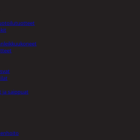
I
uotoilutuotteet
kit
anleikkuukoneet
tteet
asvat
ilat
 ja saippuat
denhoito