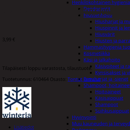
Henkilökohtainen hygienia
Deodorantit
WINTERIA VIINIPULLON VILLAPAITA JOULUTÄHT
Hiustenhoito
Hiusharjat ja m
Hiuspinnit ja len
Hiusvärit
3,99
€
Hiusten ja parr
Hammashygienia tuo
Kosmetiikka
Käsi ja jalkahoito
Käsivoiteet ja r
Tilapäisesti loppu varastosta, tilaustuote.
Kynsisakset ja vi
Pesuharjat ja -sienet
Tuotetunnus:
610464
Osasto:
Tontut ja muut
Shampoot, hoitaineet
Hoitoaineet
Käsisaippuat
Shampoot
Suihkusaippuat
Hyvinvointi
Muu kauneuden ja tervey
Lisätiedot