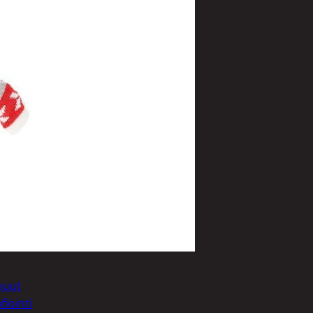
t
uusenvalot
telmat
muut
fiointi