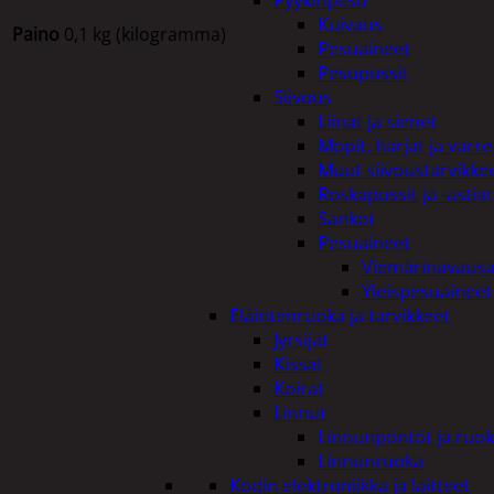
Pyykinpesu
Kuivaus
Paino
0,1 kg (kilogramma)
Pesuaineet
Pesupussit
Siivous
Liinat ja sienet
Tutustu myös
Mopit, harjat ja varre
Muut siivoustarvikke
Roskapussit ja -astiat
Sankot
Pesuaineet
Viemärinavausa
Yleispesuaineet
Eläintenruoka ja tarvikkeet
Jyrsijät
Kissat
Koirat
Linnut
Linnunpöntöt ja ruok
Linnunruoka
Kodin elektroniikka ja laitteet