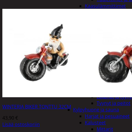
Kaasulämmittimet
Patterit
Tulisijat ja tarvikkeet
Arinat
Tarvikkeet
Kodintekstiilit
Pyyhkeet
Keittiöpyyhkeet
Kylpypyyhkeet ja
Pöytäliinat
Sisustustyynyt ja pääl
Tyynyt ja peitot
Verhot ja tarvikkeet
Vuodevaatteet
Lakanat ja tyyny
Tyynyt ja peitot
WINTERIA BIKER TONTTU 32CM
Kylpyhuone ja sauna
Harjat ja pesuaineet
43,90
€
Kalusteet
Lisää ostoskoriin
Mittarit