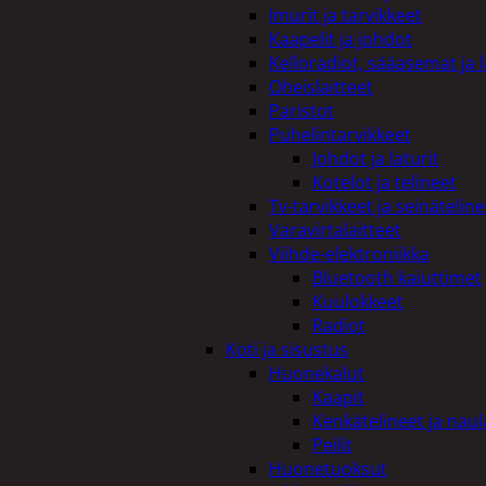
Imurit ja tarvikkeet
Kaapelit ja johdot
Kelloradiot, sääasemat ja 
Oheislaitteet
Paristot
Puhelintarvikkeet
Johdot ja laturit
Kotelot ja telineet
Tv-tarvikkeet ja seinäteline
Varavirtalaitteet
Viihde-elektroniikka
Bluetooth kaiuttimet
Kuulokkeet
Radiot
Koti ja sisustus
Huonekalut
Kaapit
Kenkätelineet ja naul
Peilit
Huonetuoksut