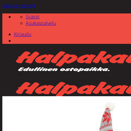
Skip to content
Sijainti
Asiakaspalvelu
Kirjaudu
Etsi: