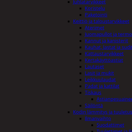
Juhlatarvikkeet
Koristelu
Paketointi
Keittiö ja taloustarvikkeet
Aterimet
Juomapullot ja termo
Kannut ja kanisterit
Kauhat, lastat ja sudi
Kattaustarvikkeet
Kertakäyttöastiat
Lautaset
Lasit ja mukit
Leikkuulaudat
Padat ja kattilat
Tiskaus
Astianpesuaine
Säilöntä
Kodin lämmitys ja tuuletu
Ilmanvaihto
Suodattimet
Tuulettimet ja I