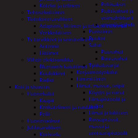
Peltisakset
Kotelot ja telineet
Pulttisakset ja
Tehosekoittimet
voimaleikkurit
Tietokonetarvikkeet
vetoniittipihdit
Adapterit, liittimet ja telakointiasemat
Puristimet
Verkkolaitteet
Puukot
Tv-tarvikkeet ja seinätelineet
Sahat
Antennit
Puusahat
Liittimet
Rautasahat
Viihde-elektroniikka
Työkalusarjat
Bluetooth kaiuttimet
Korjaamotyökalut
Kuulokkeet
Lämmittimet
Radiot
Liimat, massat, teipit
Koti ja sisustus
Köydet ja narut
Huonekalut
Liimapistoolit ja
Kaapit
puikot
Kenkätelineet ja naulakot
Liimat ja lukitteet
Peilit
Rasvaprässit,
Huonetuoksut
massa ja
Juhlatarvikkeet
uretaanipistoolit
Koristelu