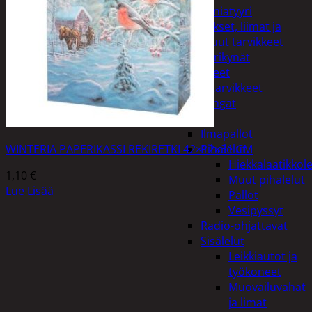
Miniatyyri
Sakset, liimat ja
muut tarvikkeet
Värikynät
Harrasteet
Käsityötarvikkeet
Langat
Lelut
Ilmapallot
WINTERIA PAPERIKASSI REKIRETKI 42×12×31 CM
Pihalelut
Hiekkalaatikkole
1,10
€
Muut pihalelut
Lue Lisää
Pallot
Vesipyssyt
Radio-ohjattavat
Sisälelut
Leikkiautot ja
työkoneet
Muovailuvahat
ja limat