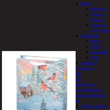
Naiset
Hanskat
Paidat ja
housut
Sukat ja
säärystim
Päähineet
Hatut
Huivit
Lippalakit
Pipot
Sadeasut
Auto, vene ja moottori
Autonhoito
Auton
sisäpuhdistus
Ilmanraikastimet
Korjausmaalikynät
Pesu
Kiillotuskoneet