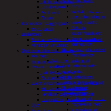
Puutarhatyökalut
Johdot ja liittimet
Harjat
Lisä ja työvalot
Kuokat ja haravat
Polttimot
Lumikolat ja lapiot
Tulpat
Saavit ja astiat
Irtomoottorit, aggregaatit
Sahat ja
Aggregaatit
puutarhasakset
Lisälaitteet
Reppuruiskut ja
Polttoainesäiliöt, pumput ja tarvikkeet
painepullot
Vinssit ja varusteet
Pihapatsaat ja koristeet
Öljyt, suodattimet ja nesteet
Postilaatikot
Avaimet
Valaisimet ja lamput
Imupumput
Aurinkokennovalot
Letkut ja tarvikkeet
Koristevalot
Jäähdyttäjänletkut
Koristevalaisimet
Polttoaineletkut
Loisteputket ja lamput
Liuottimet, massat, ja muut kemikaalit
Pihavalaisimet
Alustamassat ja pakkelit
Sisävalaisimet
Kemikaalit, sprayt ja silikonit
Lednauhat ja listat
Lasi ja jäähdytinnesteet
Pöytävalaisimet
Öljyt
Yleisvalaisimet
Suodattimet