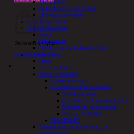
Postilaatikot
Ostoskori
Puutarhavajat ja katokset
Ulko-wc ja tarvikkeet
Piharakentaminen
Puutarhakalusteet
Keinut
Pehmusteet
Ostoskori on tyhjä.
Pöydät, tuolit ja kalusteryhmät
Puutarhakoneet
Takaisin kauppaan
Kärryt
Lehtipuhaltimet
Metsurin työkalut
Halkomakoneet
Moottorisahat ja tarvikkeet
Kirveet ja sahat
Moottorisahat ja raivaussahat
Tukkisakset ja sahapukit
Viilat ja teräketjut
Oksasilppurit
Painepesurit, vesiautomaatit ja
uppopumput