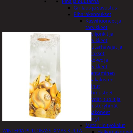
Piha ja puutarha
Grillaus ja savustus
Piharakennukset
Kasvihuoneet ja
tarvikkeet
Paviljonkit ja
tarvikkeet
Puutarhavajat ja
katokset
Ulko-wc ja
tarvikkeet
Piharakentaminen
Puutarhakalusteet
Keinut
Pehmusteet
Pöydät, tuolit ja
kalusteryhmät
Puutarhakoneet
Kärryt
Metsurin työkalut
WINTERIA PULLOKASSI XMAS KULTA
Halkomakoneet