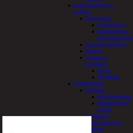
Kodin lämmitys ja
tuuletus
Ilmanvaihto
Suodattimet
Tuulettimet ja
Ilmastointilaitte
Kaasulämmittimet
Patterit
Tulisijat ja
tarvikkeet
Arinat
Tarvikkeet
Kodintekstiilit
Pyyhkeet
Keittiöpyyhkeet
Kylpypyyhkeet
ja takit
Pöytäliinat
Sisustustyynyt ja
päälliset