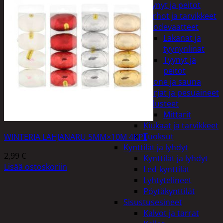
Tyynyt ja peitot
Verhot ja tarvikkeet
Vuodevaatteet
Lakanat ja
tyynynlinat
Tyynyt ja
peitot
Kylpyhuone ja sauna
Harjat ja pesuaineet
Kalusteet
Mittarit
Kiukaat ja tarvikkeet
Tuoksut
WINTERIA LAHJANARU 5MM×10M 4KPL
Kynttilät ja lyhdyt
2,99
€
Kynttilät ja lyhdyt
Lisää ostoskoriin
Led-kynttilät
Lyhtytelineet
Pöytäkynttilät
Sisustusesineet
Kalvot ja tarrat