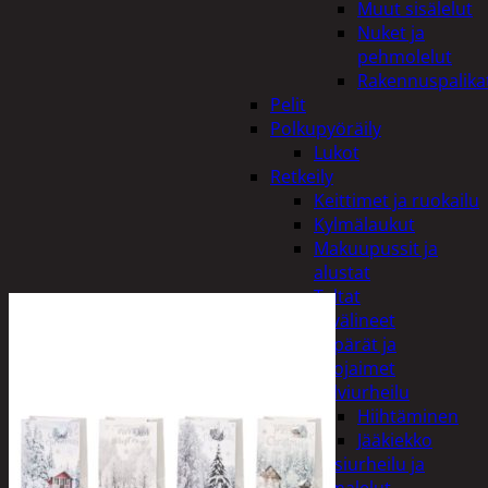
Muut sisälelut
Nuket ja
pehmolelut
Rakennuspalika
Pelit
Polkupyöräily
Lukot
Retkeily
Keittimet ja ruokailu
Kylmälaukut
Makuupussit ja
alustat
Teltat
Urheiluvälineet
Kypärät ja
suojaimet
Talviurheilu
Hiihtäminen
Jääkiekko
Vesiurheilu ja