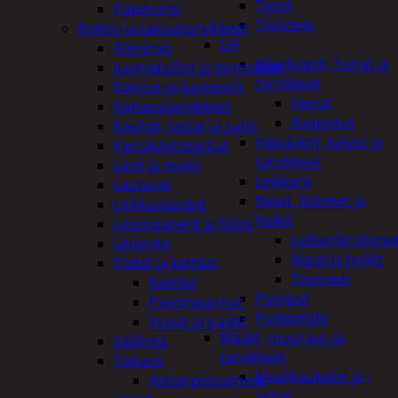
Teipit
Paketointi
Tiivisteet
Keittiö ja taloustarvikkeet
LVI
Aterimet
Allaskaapit, hanat ja
Juomapullot ja termokset
tarvikkeet
Kannut ja kanisterit
Hanat
Kattaustarvikkeet
Kaapistot
Kauhat, lastat ja sudit
Hajulukot, kaivot ja
Kertakäyttöastiat
tarvikkeet
Lasit ja mukit
Leikkurit
Lautaset
Nipat, liittimet ja
Leikkuulaudat
holkit
Leivinpaperit ja foliot
Letkunkiristime
Leivonta
Nipat ja holkit
Padat ja kattilat
Tiivisteet
Kattilat
Pumput
Paistinpannut
Putkipihdit
Vuoat ja padat
Maalit, muuraus ja
Säilöntä
tarvikkeet
Tiskaus
Maalikaukalot ja -
Astianpesuaineet
astiat