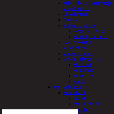
Kelloradiot, sääasemat ja
lämpömittarit
Oheislaitteet
Paristot
Puhelintarvikkeet
Johdot ja laturit
Kotelot ja telineet
Tv-tarvikkeet ja
seinätelineet
Varavirtalaitteet
Viihde-elektroniikka
Bluetooth
kaiuttimet
Kuulokkeet
Radiot
Koti ja sisustus
Huonekalut
Kaapit
Kenkätelineet ja
naulakot