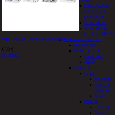
uimalelut
Kylpytynnyrit,
uima-altaat,
porealtaat
Uima-altaat
Uimalelut ja
kelluntavälineet
WINTERIA LAHJAKASSI VALKOINEN JOULU
Vaatteet ja asusteet
Heijastimet
0,90
€
Laukut ja reput
Lue Lisää
Käsilaukut
Reput
Vaatteet
Lapset
Asusteet
Hanskat
ja lapaset
Sukat
Miehet
Hanskat
Sukat