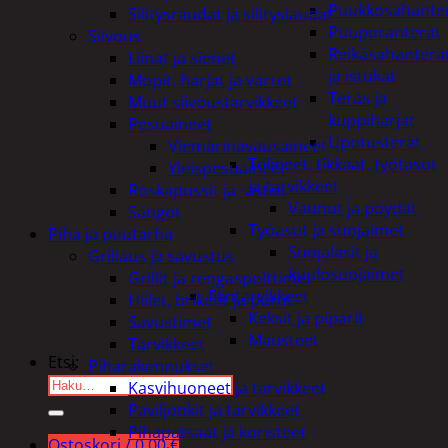
Puukkosahante
Silitysraudat ja silityslaudat
Puuporanterät
Siivous
Reikäsahanterä
Liinat ja sienet
ja istukat
Mopit, harjat ja varret
Teräs ja
Muut siivoustarvikkeet
kuppiharjat
Pesuaineet
Upotusterät
Viemärinavausaineet
Telineet, tikkaat, työtasot
Yleispesuaineet
ja tarvikkeet
Roskapussit ja -astiat
Vaunut ja pöydät
Sangot
Työasut ja suojaimet
Piha ja puutarha
Suojalasit ja
Grillaus ja savustus
kuulosuojaimet
Grillit ja rengaspolttimet
Elintarvikkeet
Hiilet, briketit ja purut
Keksit ja piparit
Savustimet
Mausteet
Tarvikkeet
Etsi:
Piharakennukset
Kasvihuoneet ja tarvikkeet
Paviljonkit ja tarvikkeet
Pihapatsaat ja koristeet
Ostoskori /
0,00
€