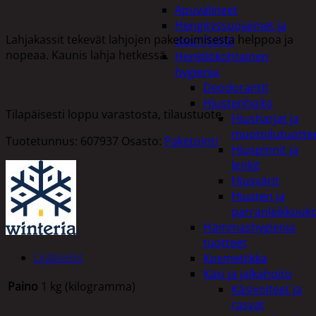
Apuvälineet
Hengityssuojaimet ja
Lahjakassit tekevät lahjojen paketoimisesta helppoa ja
desinfiointi
nopeaa. Kaunis lahja hetkessä.
Henkilökohtainen
hygienia
Deodorantit
Hiustenhoito
Tilapäisesti loppu varastosta, tilaustuote.
Hiusharjat ja
muotoilutuotte
Tuotetunnus:
607937
Osasto:
Paketointi
Hiuspinnit ja
lenkit
Hiusvärit
Hiusten ja
parranleikkuuk
Hammashygienia
tuotteet
Lisätiedot
Kosmetiikka
Käsi ja jalkahoito
Paino
1 kg (kilogramma)
Käsivoiteet ja
rasvat