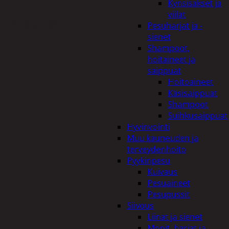
Kynsisakset ja
viilat
Tutustu myös
Pesuharjat ja -
sienet
Shampoot,
hoitaineet ja
saippuat
Hoitoaineet
Käsisaippuat
Shampoot
Suihkusaippuat
Hyvinvointi
Muu kauneuden ja
terveydenhoito
Pyykinpesu
Kuivaus
Pesuaineet
Pesupussit
Siivous
Liinat ja sienet
Mopit, harjat ja