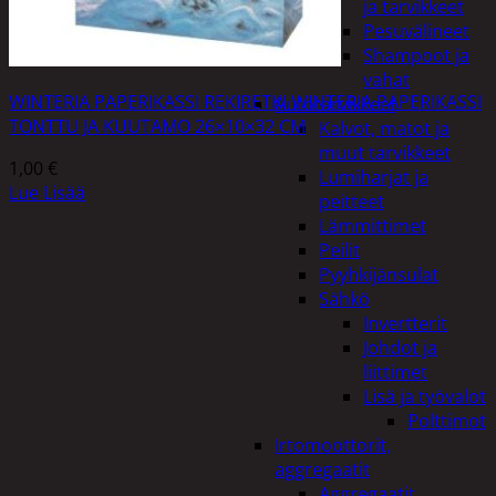
ja tarvikkeet
Pesuvälineet
Shampoot ja
vahat
WINTERIA PAPERIKASSI REKIRETKI WINTERIA PAPERIKASSI
Autotarvikkeet
TONTTU JA KUUTAMO 26×10×32 CM
Kalvot, matot ja
muut tarvikkeet
1,00
€
Lumiharjat ja
Lue Lisää
peitteet
Lämmittimet
Peilit
Pyyhkijänsulat
Sähkö
Invertterit
Johdot ja
liittimet
Lisä ja työvalot
Polttimot
Irtomoottorit,
aggregaatit
Aggregaatit