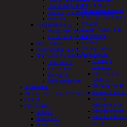
Akut ja laturit
Hiuspinnit ja lenkit
Kulmahiomakoneet
Hiusten ja parranleikkuukoneet
Kuumailmapuhaltim
Hiusvärit
Mittarit
Käsi ja jalkahoito
Mutterinvääntimet
Käsivoiteet ja rasvat
Porakoneet
Kynsisakset ja viilat
Ruiskut
Kosmetiikka
Sahat ja sirkkelit
Pesuharjat ja -sienet
Terät ja laikat
Shampoot, hoitaineet ja saippuat
Hionta ja
Hoitoaineet
katkaisu
Käsisaippuat
Kierretapit ja
Shampoot
työkalut
Suihkusaippuat
Kiviporanterät
Hyvinvointi
Kuviosahanterä
Muu kauneuden ja terveydenhoito
Lasi- ja
Paperit
tiiliporanterät
Pyykinpesu
Metalliporanter
Kuivaus
Monitoimikone
Pesuaineet
terät
Pesupussit