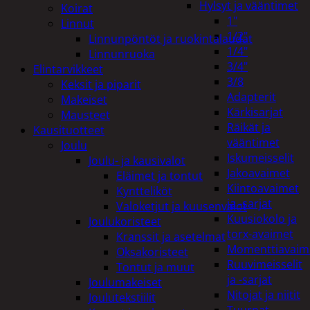
Hylsyt ja vääntimet
Koirat
1"
Linnut
1/2"
Linnunpöntöt ja ruokintalaudat
1/4"
Linnunruoka
3/4"
Elintarvikkeet
3/8
Keksit ja piparit
Adapterit
Makeiset
Kärkisarjat
Mausteet
Räikät ja
Kausituotteet
vääntimet
Joulu
Iskumeisselit
Joulu- ja kausivalot
Jakoavaimet
Eläimet ja tontut
Kiintoavaimet
Kyntteliköt
ja -sarjat
Valoketjut ja kuusenvalot
Kuusiokolo ja
Joulukoristeet
torx-avaimet
Kranssit ja asetelmat
Momenttiavaim
Oksakoristeet
Ruuvimeisselit
Tontut ja muut
ja -sarjat
Joulumakeiset
Nitojat ja niitit
Joulutekstiilit