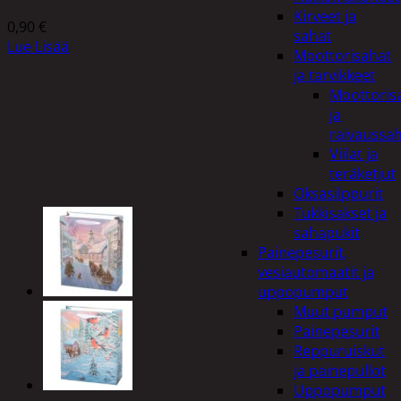
Kirveet ja
0,90
€
sahat
Lue Lisää
Moottorisahat
ja tarvikkeet
Moottoris
ja
raivaussa
Viilat ja
teräketjut
Oksasilppurit
Tukkisakset ja
sahapukit
Painepesurit,
vesiautomaatit ja
uppopumput
Muut pumput
Painepesurit
Reppuruiskut
ja painepullot
Uppopumput