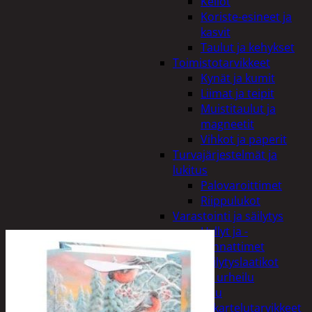
Kellot
Koriste-esineet ja
kasvit
Taulut ja kehykset
Toimistotarvikkeet
Kynät ja kumit
Liimat ja teipit
Muistitaulut ja
magneetit
Vihkot ja paperit
Turvajärjestelmät ja
lukitus
Palovaroittimet
Riippulukot
Varastointi ja säilytys
Hyllyt ja -
kannattimet
Säilytyslaatikot
Vapaa-aika ja urheilu
Askartelu
Askartelutarvikkeet