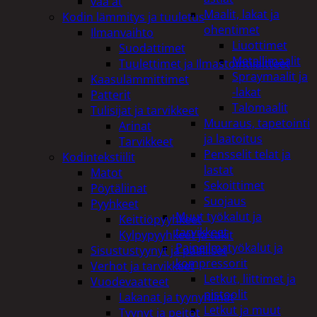
vaa'at
Maalit, lakat ja
Kodin lämmitys ja tuuletus
ohentimet
Ilmanvaihto
Liuottimet
Suodattimet
Metallimaalit
Tuulettimet ja Ilmastointilaitteet
Spraymaalit ja
Kaasulämmittimet
-lakat
Patterit
Talomaalit
Tulisijat ja tarvikkeet
Muuraus, tapetointi
Arinat
ja laatoitus
Tarvikkeet
Pensselit telat ja
Kodintekstiilit
lastat
Matot
Sekoittimet
Pöytäliinat
Suojaus
Pyyhkeet
Muut työkalut ja
Keittiöpyyhkeet
tarvikkeet
Kylpypyyhkeet ja takit
Paineilmatyökalut ja
Sisustustyynyt ja päälliset
kompressorit
Verhot ja tarvikkeet
Letkut, liittimet ja
Vuodevaatteet
pistoolit
Lakanat ja tyynynlinat
Letkut ja muut
Tyynyt ja peitot