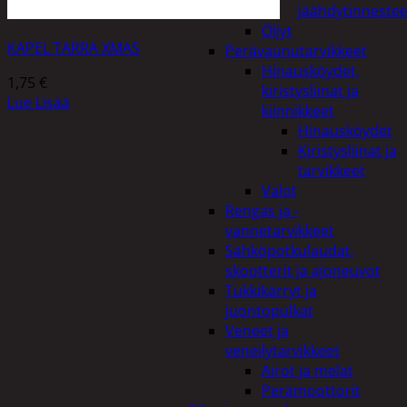
jäähdytinnestee
Öljyt
KAPEL TARRA XMAS
Perävaunutarvikkeet
Hinausköydet,
1,75
€
kiristysliinat ja
Lue Lisää
kiinnikkeet
Hinausköydet
Kiristysliinat ja
tarvikkeet
Valot
Rengas ja -
vannetarvikkeet
Sähköpotkulaudat,
skootterit ja ajoneuvot
Tukkikärryt ja
juontopulkat
Veneet ja
veneilytarvikkeet
Airot ja melat
Perämoottorit