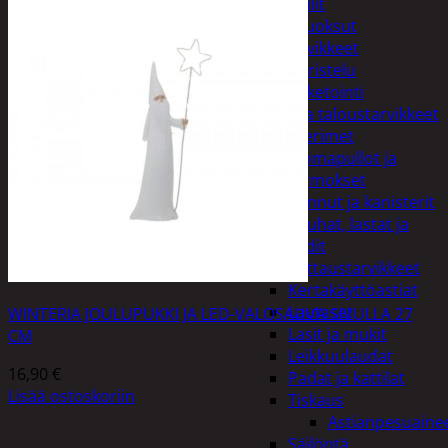
Peilit
Huonetuoksut
Juhlatarvikkeet
Koristelu
Paketointi
Keittiö ja taloustarvikkeet
Aterimet
Juomapullot ja
termokset
Kannut ja kanisterit
Kauhat, lastat ja
sudit
Kattaustarvikkeet
Kertakäyttöastiat
Lautaset
WINTERIA JOULUPUKKI JA LED-VALOSAUVA SIVULLA 27
Lasit ja mukit
CM
Leikkuulaudat
16,90
€
Padat ja kattilat
Lisää ostoskoriin
Tiskaus
Astianpesuaine
Säilöntä