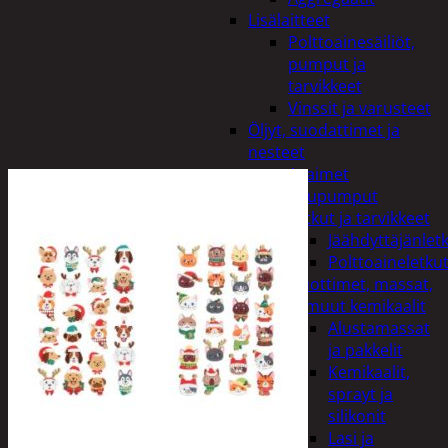
Lisälaitteet
Polttoainesäiliöt,
pumput ja
tarvikkeet
Vinssit ja varusteet
Öljyt, suodattimet ja
nesteet
Avaimet
Imupumput
Letkut ja tarvikkeet
Jäähdyttäjänlet
Polttoaineletku
Liuottimet, massat,
ja muut kemikaalit
Alustamassat
ja pakkelit
Kemikaalit,
sprayt ja
silikonit
Lasi ja