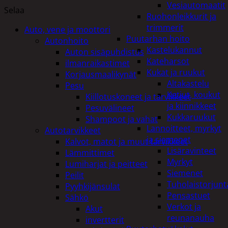
Vesiautomaatit
Selaa
Ruohonleikkurit ja
trimmerit
Auto, vene ja moottori
Puutarhan hoito
Autonhoito
Kastelukannut
Auton sisäpuhdistus
Kateharsot
ilmanraikastimet
Kukat ja ruukut
Korjausmaalikynät
Altakastelu
Pesu
Ketjut, koukut
Kiillotuskoneet ja tarvikkeet
ja kiinnikkeet
Pesuvälineet
Kukkaruukut
Shampoot ja vahat
Lannoitteet, myrkyt
Autotarvikkeet
ja siemenet
Kalvot, matot ja muut tarvikkeet
Lisäravinteet
Lämmittimet
Myrkyt
Lumiharjat ja peitteet
Siemenet
Peilit
Tuholaistorjunt
Pyyhkijänsulat
Pensastuet
Sähkö
Verkot ja
Akut
reunanauha
invertterit