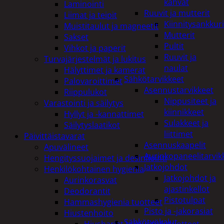
kahvat
Laminointi
Ruuvit ja mutterit
Liimat ja teipit
Kiinnitysankkuri
Muistitaulut ja magneetit
Mutterit
Sakset
Pultit
Vihkot ja paperit
Ruuvit ja
Turvajärjestelmät ja lukitus
naulat
Hälyttimet ja kamerat
Sähkötarvikkeet
Palovaroittimet
Asennustarvikkeet
Riippulukot
Nippusiteet ja
Varastointi ja säilytys
kiinnikkeet
Hyllyt ja -kannattimet
Sulakkeet ja
Säilytyslaatikot
liittimet
Päivittäistavarat
Asennuskaapelit
Apuvälineet
Aurinkopaneelitarvik
Hengityssuojaimet ja desinfiointi
Jatkojohdot
Henkilökohtainen hygienia
Jatkojohdot ja
Aurinkorasvat
ajastinkellot
Deodorantit
Pistotulpat
Hammashygienia tuotteet
Pisto ja -jakorasiat
Hiustenhoito
Sähkötyökalut
Hiusharjat ja muotoilutuotteet