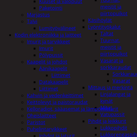
Tuurnat,
Kuuset ja valopuut
meistit ja
Paketointi
piirtopuikot
Marjastus
Käsihöylät
Talvi
Lyöntityökalut
Lumityövälineet
Taltat
Kodin elektroniikka ja laitteet
Tuurnat,
Imurit ja tarvikkeet
meistit ja
Imurit
piirtopuikot
Pölypussit
Vasarat ja
Kaapelit ja johdot
sorkkaraudat
Äänikaapelit
Sorkkarau
Liittimet
Vasarat
Datakaapelit
Mittaus ja merkintä
Liittimet
Linjalangat ja
Kahvin ja vedenkeittimet
kynät
Keittolevyt ja paistoraudat
Mitat
Kelloradiot, sääasemat ja lämpömittarit
Vatupassit
Oheislaitteet
Pihdit ja leikkurit
Paristot
Lukkopihdit
Puhelintarvikkeet
Lukkorengaspih
Johdot ja laturit