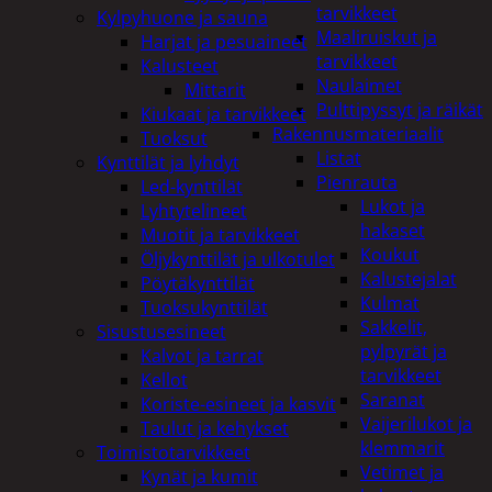
tarvikkeet
Kylpyhuone ja sauna
Maaliruiskut ja
Harjat ja pesuaineet
tarvikkeet
Kalusteet
Naulaimet
Mittarit
Pulttipyssyt ja räikät
Kiukaat ja tarvikkeet
Rakennusmateriaalit
Tuoksut
Listat
Kynttilät ja lyhdyt
Pienrauta
Led-kynttilät
Lukot ja
Lyhtytelineet
hakaset
Muotit ja tarvikkeet
Koukut
Öljykynttilät ja ulkotulet
Kalustejalat
Pöytäkynttilät
Kulmat
Tuoksukynttilät
Sakkelit,
Sisustusesineet
pylpyrät ja
Kalvot ja tarrat
tarvikkeet
Kellot
Saranat
Koriste-esineet ja kasvit
Vaijerilukot ja
Taulut ja kehykset
klemmarit
Toimistotarvikkeet
Vetimet ja
Kynät ja kumit