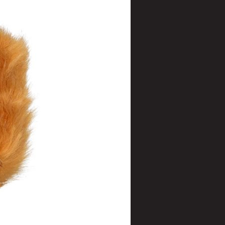
t
uusenvalot
telmat
fiointi