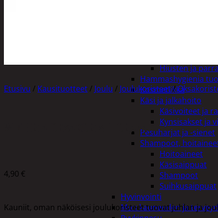
Henkilökohtainen hygienia
Deodorantit
Hiustenhoito
Hiusharjat ja m
Hiuspinnit ja len
Hiusvärit
Hiusten ja parr
Hammashygienia tuo
Etusivu
/
Kausituotteet
/
Joulu
/
Joulukoristeet
/
Oksakorist
Kosmetiikka
Käsi ja jalkahoito
Käsivoiteet ja r
Kynsisakset ja vi
WINTERIA OKSAKORISTE ORAVA
Pesuharjat ja -sienet
Shampoot, hoitaineet
Hoitoaineet
Käsisaippuat
4,90
€
Shampoot
Suihkusaippuat
Hyvinvointi
Kauniit, oman näköisesi joulukoristeet tuovat juhlan ja jou
Muu kauneuden ja tervey