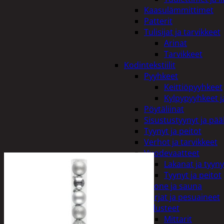
Kaasulämmittimet
Patterit
Tulisijat ja tarvikkeet
Arinat
Tarvikkeet
Kodintekstiilit
Pyyhkeet
Keittiöpyyhkeet
Kylpypyyhkeet ja
Pöytäliinat
Sisustustyynyt ja pääl
Tyynyt ja peitot
Verhot ja tarvikkeet
Vuodevaatteet
Lakanat ja tyyny
Tyynyt ja peitot
Kylpyhuone ja sauna
Harjat ja pesuaineet
Kalusteet
Mittarit