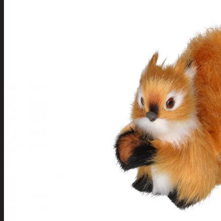
Tuotevalikoima
Poistotuotteet
Kausituotteet
Joulu
Joulu- ja kausivalot
Eläimet ja tontu
Kyntteliköt
Valoketjut ja k
Joulukoristeet
Kranssit ja ase
Tontut ja muut
Joulutekstiilit
Paketointi
Marjastus
Talvi
Päivittäistavarat
Apuvälineet
Hengityssuojaimet ja desin