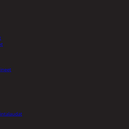
t
et
ineet
intalaudat