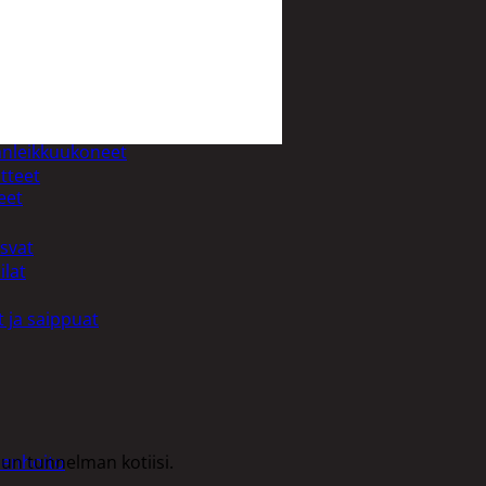
uotoilutuotteet
kit
anleikkuukoneet
tteet
eet
asvat
ilat
 ja saippuat
lun tunnelman kotiisi.
denhoito