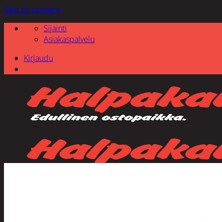
Skip to content
Sijainti
Asiakaspalvelu
Kirjaudu
Etsi: