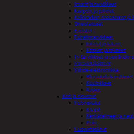
Imurit ja tarvikkeet
Kaapelit ja johdot
Kelloradiot, sääasemat ja 
Oheislaitteet
Paristot
Puhelintarvikkeet
Johdot ja laturit
Kotelot ja telineet
Tv-tarvikkeet ja seinäteline
Varavirtalaitteet
Viihde-elektroniikka
Bluetooth kaiuttimet
Kuulokkeet
Radiot
Koti ja sisustus
Huonekalut
Kaapit
Kenkätelineet ja naul
Peilit
Huonetuoksut