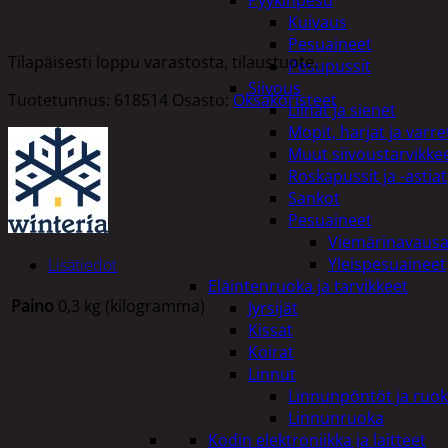
Pyykinpesu
Kuivaus
Pesuaineet
Tilapäisesti loppu varastosta, tilaustuote.
Pesupussit
Siivous
Tuotetunnus:
618514
Osasto:
Oksakoristeet
Liinat ja sienet
Mopit, harjat ja varre
Muut siivoustarvikke
Roskapussit ja -astiat
Sankot
Pesuaineet
Viemärinavausa
Yleispesuaineet
Lisätiedot
Eläintenruoka ja tarvikkeet
Paino
0,3 kg (kilogramma)
Jyrsijät
Kissat
Koirat
Linnut
Tutustu myös
Linnunpöntöt ja ruok
Linnunruoka
Kodin elektroniikka ja laitteet