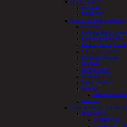
Juhlatarvikkeet
Koristelu
Paketointi
Keittiö ja taloustarvikkeet
Aterimet
Juomapullot ja termo
Kannut ja kanisterit
Kauhat, lastat ja sudi
Kattaustarvikkeet
Kertakäyttöastiat
Lautaset
Lasit ja mukit
Leikkuulaudat
Padat ja kattilat
Tiskaus
Astianpesuaine
Säilöntä
Kodin lämmitys ja tuuletu
Ilmanvaihto
Suodattimet
Tuulettimet ja I