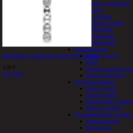
Kiukaat ja tarvikkeet
Tuoksut
Kynttilät ja lyhdyt
Kynttilät ja lyhdyt
Led-kynttilät
Lyhtytelineet
Pöytäkynttilät
Sisustusesineet
Kalvot ja tarrat
WINTERIA KUUSENPALLO 6CM 9KPL HOPEA
Kellot
3,99
€
Koriste-esineet ja kas
Lue Lisää
Taulut ja kehykset
Toimistotarvikkeet
Kynät ja kumit
Liimat ja teipit
Muistitaulut ja magne
Vihkot ja paperit
Turvajärjestelmät ja lukitu
Palovaroittimet
Riippulukot