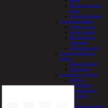
Kellot
Koriste-esineet ja
kasvit
Taulut ja kehykset
Toimistotarvikkeet
Kynät ja kumit
Liimat ja teipit
Muistitaulut ja
magneetit
Vihkot ja paperit
Turvajärjestelmät ja
lukitus
Palovaroittimet
Riippulukot
Varastointi ja säilytys
Hyllyt ja -
kannattimet
Säilytyslaatikot
Vapaa-aika ja urheilu
Askartelu
Askartelutarvikkeet