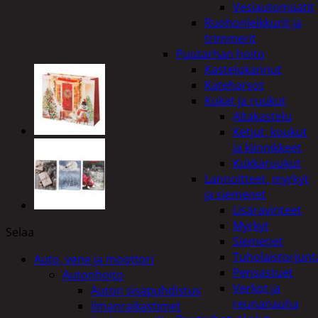
Vesiautomaatit
Ruohonleikkurit ja
trimmerit
Puutarhan hoito
Kastelukannut
Kateharsot
Kukat ja ruukut
Altakastelu
Ketjut, koukut
ja kiinnikkeet
Kukkaruukut
Lannoitteet, myrkyt
ja siemenet
Lisäravinteet
Myrkyt
Selaa
Siemenet
Tuholaistorjunt
Auto, vene ja moottori
Pensastuet
Autonhoito
Verkot ja
Auton sisäpuhdistus
reunanauha
ilmanraikastimet