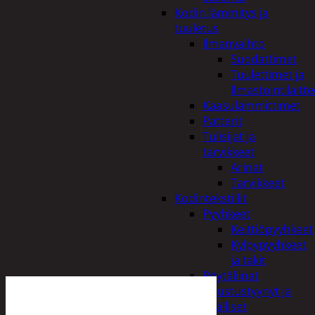
Kodin lämmitys ja
tuuletus
Ilmanvaihto
Suodattimet
Tuulettimet ja
Ilmastointilaitte
Kaasulämmittimet
Patterit
Tulisijat ja
tarvikkeet
Arinat
Tarvikkeet
Kodintekstiilit
Pyyhkeet
Keittiöpyyhkeet
Kylpypyyhkeet
ja takit
Pöytäliinat
Sisustustyynyt ja
päälliset