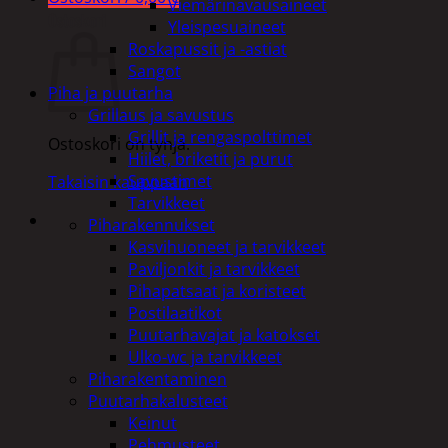
Viemärinavausaineet
Ostoskori
Yleispesuaineet
Roskapussit ja -astiat
Sangot
Piha ja puutarha
Grillaus ja savustus
Grillit ja rengaspolttimet
Ostoskori on tyhjä.
Hiilet, briketit ja purut
Savustimet
Takaisin kauppaan
Tarvikkeet
Piharakennukset
Kasvihuoneet ja tarvikkeet
Paviljonkit ja tarvikkeet
Pihapatsaat ja koristeet
Postilaatikot
Puutarhavajat ja katokset
Ulko-wc ja tarvikkeet
Piharakentaminen
Puutarhakalusteet
Keinut
Pehmusteet