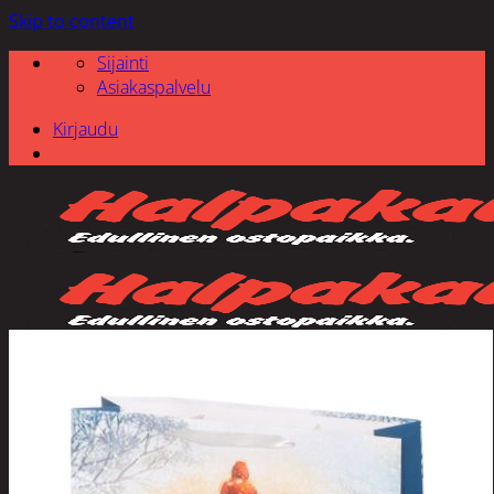
Skip to content
Sijainti
Asiakaspalvelu
Kirjaudu
Etsi: