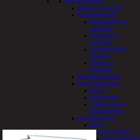
Piha ja puutarha
Grillaus ja savustus
Piharakennukset
Kasvihuoneet ja
tarvikkeet
Paviljonkit ja
tarvikkeet
Puutarhavajat ja
katokset
Ulko-wc ja
tarvikkeet
Piharakentaminen
Puutarhakalusteet
Keinut
Pehmusteet
Pöydät, tuolit ja
kalusteryhmät
Puutarhakoneet
Kärryt
Metsurin työkalut
Halkomakoneet