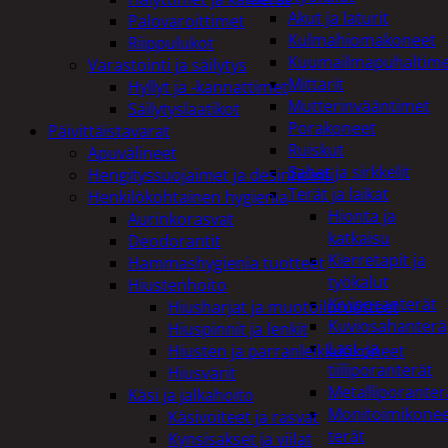
Akut ja laturit
Palovaroittimet
Kulmahiomakoneet
Riippulukot
Kuumailmapuhaltim
Varastointi ja säilytys
Mittarit
Hyllyt ja -kannattimet
Mutterinvääntimet
Säilytyslaatikot
Porakoneet
Päivittäistavarat
Ruiskut
Apuvälineet
Sahat ja sirkkelit
Hengityssuojaimet ja desinfiointi
Terät ja laikat
Henkilökohtainen hygienia
Hionta ja
Aurinkorasvat
katkaisu
Deodorantit
Kierretapit ja
Hammashygienia tuotteet
työkalut
Hiustenhoito
Kiviporanterät
Hiusharjat ja muotoilutuotteet
Kuviosahanterä
Hiuspinnit ja lenkit
Lasi- ja
Hiusten ja parranleikkuukoneet
tiiliporanterät
Hiusvärit
Metalliporanter
Käsi ja jalkahoito
Monitoimikone
Käsivoiteet ja rasvat
terät
Kynsisakset ja viilat