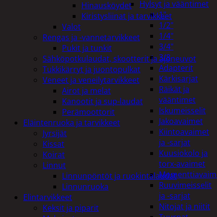
Hylsyt ja vääntimet
Hinausköydet
1"
Kiristysliinat ja tarvikkeet
1/2"
Valot
1/4"
Rengas ja -vannetarvikkeet
3/4"
Pukit ja tunkit
3/8
Sähköpotkulaudat, skootterit ja ajoneuvot
Adapterit
Tukkikärryt ja juontopulkat
Kärkisarjat
Veneet ja veneilytarvikkeet
Räikät ja
Airot ja melat
vääntimet
Kanootit ja sup-laudat
Iskumeisselit
Perämoottorit
Jakoavaimet
Eläintenruoka ja tarvikkeet
Kiintoavaimet
Jyrsijät
ja -sarjat
Kissat
Kuusiokolo ja
Koirat
torx-avaimet
Linnut
Momenttiavaim
Linnunpöntöt ja ruokintalaudat
Ruuvimeisselit
Linnunruoka
ja -sarjat
Elintarvikkeet
Nitojat ja niitit
Keksit ja piparit