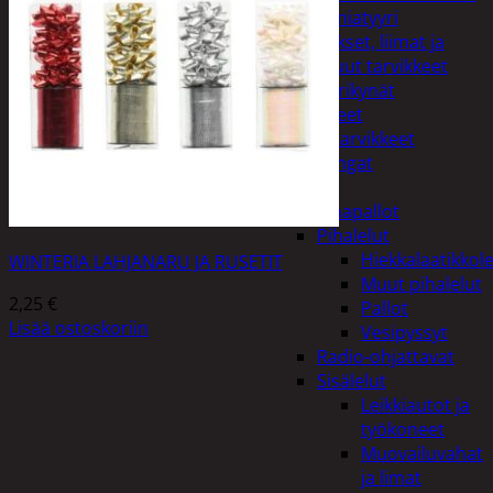
Miniatyyri
Sakset, liimat ja
muut tarvikkeet
Värikynät
Harrasteet
Käsityötarvikkeet
Langat
Lelut
Ilmapallot
Pihalelut
Hiekkalaatikkole
WINTERIA LAHJANARU JA RUSETIT
Muut pihalelut
2,25
€
Pallot
Lisää ostoskoriin
Vesipyssyt
Radio-ohjattavat
Sisälelut
Leikkiautot ja
työkoneet
Muovailuvahat
ja limat