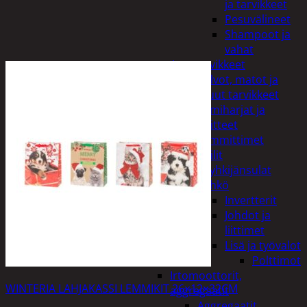
ja tarvikkeet
Pesuvälineet
Shampoot ja
vahat
Autotarvikkeet
Kalvot, matot ja
muut tarvikkeet
Lumiharjat ja
peitteet
Lämmittimet
Peilit
Pyyhkijänsulat
Sähkö
Invertterit
Johdot ja
liittimet
Lisä ja työvalot
Polttimot
Irtomoottorit,
WINTERIA LAHJAKASSI LEMMIKIT 26×12×32CM
aggregaatit
Aggregaatit