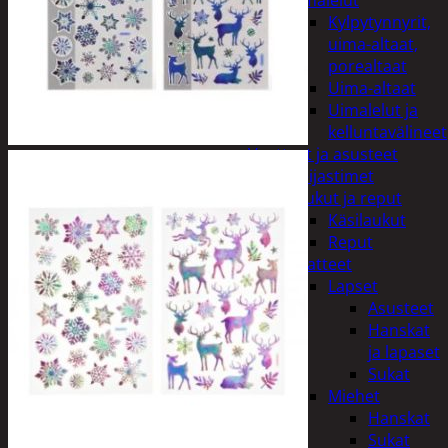
uimalelut
Kylpytynnyrit,
uima-altaat,
porealtaat
Uima-altaat
Uimalelut ja
kelluntavälineet
Vaatteet ja asusteet
Heijastimet
Laukut ja reput
Käsilaukut
Reput
Vaatteet
Lapset
Asusteet
Hanskat
ja lapaset
Sukat
Miehet
Hanskat
Sukat