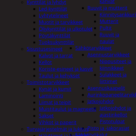
kahvat
Kynttilät ja lyhdyt
Ruuvit ja mutterit
Led-kynttilät
Kiinnitysankkuri
Lyhtytelineet
Mutterit
Muotit ja tarvikkeet
Pultit
Öljykynttilät ja ulkotulet
Ruuvit ja
Pöytäkynttilät
naulat
Tuoksukynttilät
Sähkötarvikkeet
Sisustusesineet
Asennustarvikkeet
Kalvot ja tarrat
Nippusiteet ja
Kellot
kiinnikkeet
Koriste-esineet ja kasvit
Sulakkeet ja
Taulut ja kehykset
liittimet
Toimistotarvikkeet
Asennuskaapelit
Kynät ja kumit
Aurinkopaneelitarvik
Laminointi
Jatkojohdot
Liimat ja teipit
Jatkojohdot ja
Muistitaulut ja magneetit
ajastinkellot
Sakset
Pistotulpat
Vihkot ja paperit
Pisto ja -jakorasiat
Turvajärjestelmät ja lukitus
Sähkötyökalut
Hälyttimet ja kamerat