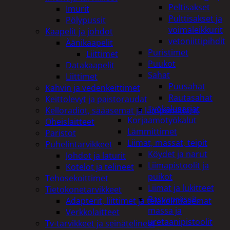
Peltisakset
Imurit
Pulttisakset ja
Pölypussit
voimaleikkurit
Kaapelit ja johdot
vetoniittipihdit
Äänikaapelit
Puristimet
Liittimet
Puukot
Datakaapelit
Sahat
Liittimet
Puusahat
Kahvin ja vedenkeittimet
Rautasahat
Keittolevyt ja paistoraudat
Työkalusarjat
Kelloradiot, sääasemat ja lämpömittarit
Korjaamotyökalut
Oheislaitteet
Lämmittimet
Paristot
Liimat, massat, teipit
Puhelintarvikkeet
Köydet ja narut
Johdot ja laturit
Liimapistoolit ja
Kotelot ja telineet
puikot
Tehosekoittimet
Liimat ja lukitteet
Tietokonetarvikkeet
Rasvaprässit,
Adapterit, liittimet ja telakointiasemat
massa ja
Verkkolaitteet
uretaanipistoolit
Tv-tarvikkeet ja seinätelineet