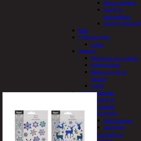
Muut sisälelut
Nuket ja
pehmolelut
Rakennuspalika
Pelit
Polkupyöräily
Lukot
Retkeily
Keittimet ja ruokailu
Kylmälaukut
Makuupussit ja
alustat
Teltat
Urheiluvälineet
Kypärät ja
suojaimet
Talviurheilu
Hiihtäminen
Jääkiekko
Vesiurheilu ja