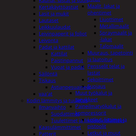
Kauhat, lastat ja sudit
Maalit, lakat ja
Kertakäyttöastiat
ohentimet
Lasit ja mukit
Liuottimet
Lautaset
Metallimaalit
Leikkuulaudat
Spraymaalit ja
Leivinpaperit ja foliot
-lakat
Leivonta
Talomaalit
Padat ja kattilat
Muuraus, tapetointi
Kattilat
ja laatoitus
Paistinpannut
Pensselit telat ja
Vuoat ja padat
lastat
Säilöntä
Sekoittimet
Tiskaus
Suojaus
Astianpesuaineet
Muut työkalut ja
vaa'at
tarvikkeet
Kodin lämmitys ja tuuletus
Paineilmatyökalut ja
Ilmanvaihto
kompressorit
Suodattimet
Letkut, liittimet ja
Tuulettimet ja Ilmastointilaitteet
pistoolit
Kaasulämmittimet
Letkut ja muut
Patterit