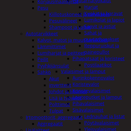
Puutarhatyökalut
Korjausmaalikynät
Harjat
Pesu
Kuokat ja haravat
Kiillotuskoneet ja tarvikkeet
Lumikolat ja lapiot
Pesuvälineet
Saavit ja astiat
Shampoot ja vahat
Sahat ja
Autotarvikkeet
puutarhasakset
Kalvot, matot ja muut tarvikkeet
Reppuruiskut ja
Lämmittimet
painepullot
Lumiharjat ja peitteet
Pihapatsaat ja koristeet
Peilit
Postilaatikot
Pyyhkijänsulat
Valaisimet ja lamput
Sähkö
Aurinkokennovalot
Akut
Koristevalot
invertterit
Koristevalaisimet
Johdot ja liittimet
Loisteputket ja lamput
Lisä ja työvalot
Pihavalaisimet
Polttimot
Sisävalaisimet
Tulpat
Lednauhat ja listat
Irtomoottorit, aggregaatit
Pöytävalaisimet
Aggregaatit
Yleisvalaisimet
Lisälaitteet