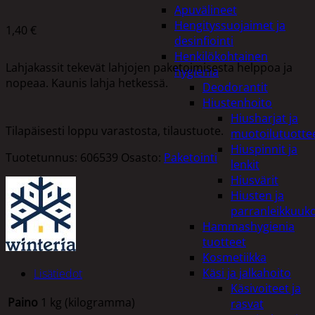
Apuvälineet
Hengityssuojaimet ja
1,40
€
desinfiointi
Henkilökohtainen
Lahjakassit tekevät lahjojen paketoimisesta helppoa ja
hygienia
nopeaa. Kaunis lahja hetkessä.
Deodorantit
Hiustenhoito
Hiusharjat ja
Tilapäisesti loppu varastosta, tilaustuote.
muotoilutuotte
Hiuspinnit ja
Tuotetunnus:
606539
Osasto:
Paketointi
lenkit
Hiusvärit
Hiusten ja
parranleikkuuk
Hammashygienia
tuotteet
Kosmetiikka
Käsi ja jalkahoito
Lisätiedot
Käsivoiteet ja
Paino
1 kg (kilogramma)
rasvat