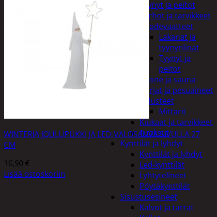
Tyynyt ja peitot
Verhot ja tarvikkeet
Vuodevaatteet
Lakanat ja
tyynynlinat
Tyynyt ja
peitot
Kylpyhuone ja sauna
Harjat ja pesuaineet
Kalusteet
Mittarit
Kiukaat ja tarvikkeet
Tuoksut
WINTERIA JOULUPUKKI JA LED-VALOSAUVA SIVULLA 27
Kynttilät ja lyhdyt
CM
Kynttilät ja lyhdyt
16,90
€
Led-kynttilät
Lisää ostoskoriin
Lyhtytelineet
Pöytäkynttilät
Sisustusesineet
Kalvot ja tarrat