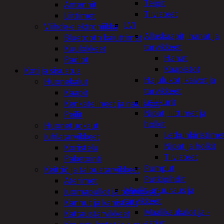
Teipit
Antennit
Tiivisteet
Liittimet
LVI
Viihde-elektroniikka
Allaskaapit, hanat ja
Bluetooth kaiuttimet
tarvikkeet
Kuulokkeet
Hanat
Radiot
Kaapistot
Koti ja sisustus
Hajulukot, kaivot ja
Huonekalut
tarvikkeet
Kaapit
Leikkurit
Kenkätelineet ja naulakot
Nipat, liittimet ja
Peilit
holkit
Huonetuoksut
Letkunkiristime
Juhlatarvikkeet
Nipat ja holkit
Koristelu
Tiivisteet
Paketointi
Pumput
Keittiö ja taloustarvikkeet
Putkipihdit
Aterimet
Maalit, muuraus ja
Juomapullot ja termokset
tarvikkeet
Kannut ja kanisterit
Maalikaukalot ja -
Kattaustarvikkeet
astiat