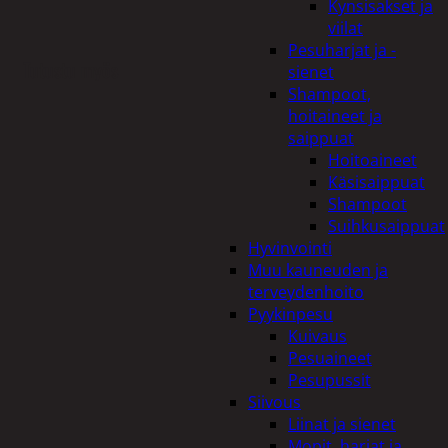
Kynsisakset ja
viilat
Pesuharjat ja -
Tutustu myös
sienet
Shampoot,
hoitaineet ja
saippuat
Hoitoaineet
Käsisaippuat
Shampoot
Suihkusaippuat
Hyvinvointi
Muu kauneuden ja
terveydenhoito
Pyykinpesu
Kuivaus
Pesuaineet
Pesupussit
Siivous
Liinat ja sienet
Mopit, harjat ja