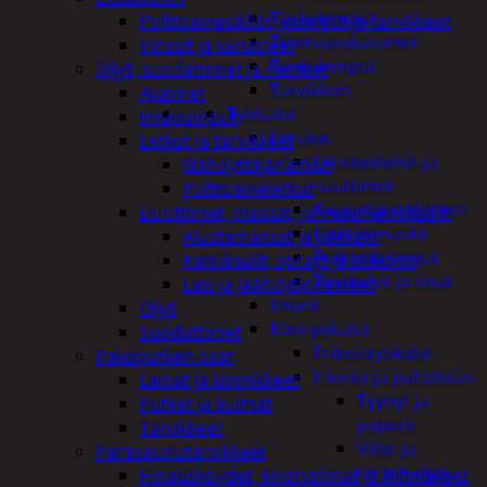
Taskulamput
Polttoainesäiliöt, pumput ja tarvikkeet
Työmaavalaisimet
Vinssit ja varusteet
Taskulamput
Öljyt, suodattimet ja nesteet
Tarvikkeet
Avaimet
Työkalut
Imupumput
Hitsaus
Letkut ja tarvikkeet
Hitsauskolvit ja
Jäähdyttäjänletkut
suuttimet
Polttoaineletkut
Kaasut ja polttimet
Liuottimet, massat, ja muut kemikaalit
Lasit ja maskit
Alustamassat ja pakkelit
Puikot ja langat
Kemikaalit, sprayt ja silikonit
Tinakolvit ja tinat
Lasi ja jäähdytinnesteet
Imurit
Öljyt
Käsityökalut
Suodattimet
Erikoistyökalut
Pakoputken osat
Hionta ja puhdistus
Laipat ja kiinnikkeet
Tyynyt ja
Putket ja kulmat
paperit
Tarvikkeet
Viilat ja
Perävaunutarvikkeet
teräsharjat
Hinausköydet, kiristysliinat ja kiinnikkeet