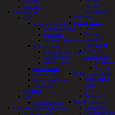
Tuurnat,
Makeiset
meistit ja
Mausteet
piirtopuikot
Kausituotteet
Käsihöylät
Joulu
Lyöntityökalut
Joulu- ja kausivalot
Taltat
Eläimet ja tontut
Tuurnat,
Kyntteliköt
meistit ja
Valoketjut ja kuusenvalot
piirtopuikot
Joulukoristeet
Vasarat ja
Kranssit ja asetelmat
sorkkaraudat
Oksakoristeet
Sorkkarau
Tontut ja muut
Vasarat
Joulumakeiset
Mittaus ja merkintä
Joulutekstiilit
Linjalangat ja
Kuuset ja valopuut
kynät
Paketointi
Mitat
Marjastus
Vatupassit
Talvi
Pihdit ja leikkurit
Lumityövälineet
Lukkopihdit
Kodin elektroniikka ja laitteet
Lukkorengaspih
Imurit ja tarvikkeet