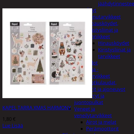
jäähdytinnestee
Öljyt
Perävaunutarvikkeet
Hinausköydet,
kiristysliinat ja
kiinnikkeet
Hinausköydet
Kiristysliinat ja
tarvikkeet
Valot
Rengas ja -
vannetarvikkeet
Sähköpotkulaudat,
skootterit ja ajoneuvot
Tukkikärryt ja
juontopulkat
KAPEL TARRA XMAS HARMONY
Veneet ja
veneilytarvikkeet
1,80
€
Airot ja melat
Lue Lisää
Perämoottorit