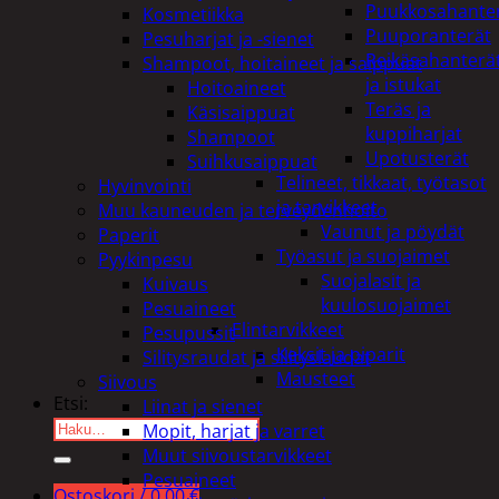
Puukkosahante
Kosmetiikka
Puuporanterät
Pesuharjat ja -sienet
Reikäsahanterä
Shampoot, hoitaineet ja saippuat
ja istukat
Hoitoaineet
Teräs ja
Käsisaippuat
kuppiharjat
Shampoot
Upotusterät
Suihkusaippuat
Telineet, tikkaat, työtasot
Hyvinvointi
ja tarvikkeet
Muu kauneuden ja terveydenhoito
Vaunut ja pöydät
Paperit
Työasut ja suojaimet
Pyykinpesu
Suojalasit ja
Kuivaus
kuulosuojaimet
Pesuaineet
Elintarvikkeet
Pesupussit
Keksit ja piparit
Silitysraudat ja silityslaudat
Mausteet
Siivous
Etsi:
Liinat ja sienet
Mopit, harjat ja varret
Muut siivoustarvikkeet
Pesuaineet
Ostoskori /
0,00
€