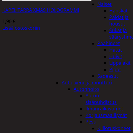
Naiset
KAPEL TARRA XMAS HOLOGRAMMI
Hanskat
Paidat ja
1,90
€
housut
Lisää ostoskoriin
Sukat ja
säärystim
Päähineet
Hatut
Huivit
Lippalakit
Pipot
Sadeasut
Auto, vene ja moottori
Autonhoito
Auton
sisäpuhdistus
Ilmanraikastimet
Korjausmaalikynät
Pesu
Kiillotuskoneet