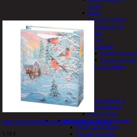
varret
Muut
siivoustarvikkeet
Roskapussit ja -
astiat
Sankot
Pesuaineet
Viemärinavausa
Yleispesuaineet
Eläintenruoka ja tarvikkeet
Jyrsijät
Kissat
Koirat
Linnut
Linnunpöntöt ja
ruokintalaudat
Linnunruoka
Kodin elektroniikka ja laitteet
WINTERIA PAPERIKASSI REKIRETKI 42×12×31 CM
Imurit ja tarvikkeet
1,10
€
Kaapelit ja johdot