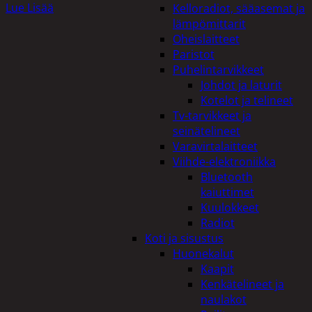
Lue Lisää
Kelloradiot, sääasemat ja
lämpömittarit
Oheislaitteet
Paristot
Puhelintarvikkeet
Johdot ja laturit
Kotelot ja telineet
Tv-tarvikkeet ja
seinätelineet
Varavirtalaitteet
Viihde-elektroniikka
Bluetooth
kaiuttimet
Kuulokkeet
Radiot
Koti ja sisustus
Huonekalut
Kaapit
Kenkätelineet ja
naulakot