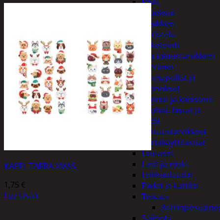
Peilit
Huonetuoksut
Juhlatarvikkeet
Koristelu
Paketointi
Keittiö ja taloustarvikkeet
Aterimet
Juomapullot ja
termokset
Kannut ja kanisterit
Kauhat, lastat ja
sudit
Kattaustarvikkeet
Kertakäyttöastiat
Lautaset
Lasit ja mukit
KAPEL TARRA XMAS
Leikkuulaudat
1,75
€
Padat ja kattilat
Lue Lisää
Tiskaus
Astianpesuaine
Säilöntä