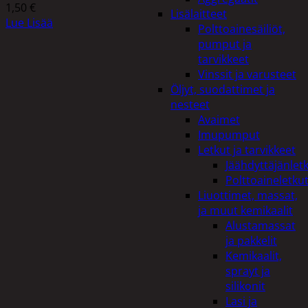
1,50
€
Lisälaitteet
Lue Lisää
Polttoainesäiliöt,
pumput ja
tarvikkeet
Vinssit ja varusteet
Öljyt, suodattimet ja
nesteet
Avaimet
Imupumput
Letkut ja tarvikkeet
Jäähdyttäjänlet
Polttoaineletku
Liuottimet, massat,
ja muut kemikaalit
Alustamassat
ja pakkelit
Kemikaalit,
sprayt ja
silikonit
Lasi ja