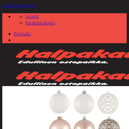
Skip to content
Sijainti
Asiakaspalvelu
Kirjaudu
Etsi: