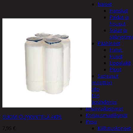
Naiset
Hanskat
Paidat ja
housut
Sukat ja
säärystim
Päähineet
Hatut
Huivit
Lippalakit
Pipot
Sadeasut
Auto, vene ja moottori
Autonhoito
Auton
sisäpuhdistus
Ilmanraikastimet
Korjausmaalikynät
SUOMI ÖLJYKYNTTILÄ 4KPL
Pesu
7,95
€
Kiillotuskoneet