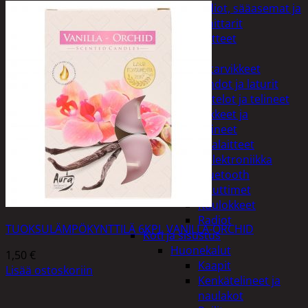
Kelloradiot, sääasemat ja
lämpömittarit
Oheislaitteet
Paristot
Puhelintarvikkeet
Johdot ja laturit
Kotelot ja telineet
Tv-tarvikkeet ja
seinätelineet
Varavirtalaitteet
Viihde-elektroniikka
Bluetooth
kaiuttimet
Kuulokkeet
Radiot
TUOKSULÄMPÖKYNTTILÄ 6KPL VANILLA-ORCHID
Koti ja sisustus
Huonekalut
1,50
€
Kaapit
Lisää ostoskoriin
Kenkätelineet ja
naulakot