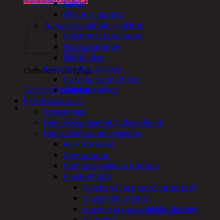
Sakset
Ostoskori
Vihkot ja paperit
Turvajärjestelmät ja lukitus
Hälyttimet ja kamerat
Palovaroittimet
Riippulukot
Varastointi ja säilytys
Ostoskori on tyhjä.
Hyllyt ja -kannattimet
Takaisin kauppaan
Säilytyslaatikot
Päivittäistavarat
Apuvälineet
Hengityssuojaimet ja desinfiointi
Henkilökohtainen hygienia
Aurinkorasvat
Deodorantit
Hammashygienia tuotteet
Hiustenhoito
Hiusharjat ja muotoilutuotteet
Hiuspinnit ja lenkit
Hiusten ja parranleikkuukoneet
Hiusvärit