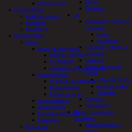
Teipit
Linnunruoka
Tiivisteet
Elintarvikkeet
LVI
Keksit ja piparit
Allaskaapit, hanat ja
Makeiset
tarvikkeet
Mausteet
Hanat
Kausituotteet
Kaapistot
Joulu
Hajulukot, kaivot ja
Joulu- ja kausivalot
tarvikkeet
Eläimet ja tontut
Leikkurit
Kyntteliköt
Nipat, liittimet ja
Valoketjut ja kuusenvalot
holkit
Joulukoristeet
Letkunkiristime
Kranssit ja asetelmat
Nipat ja holkit
Oksakoristeet
Tiivisteet
Tontut ja muut
Pumput
Joulumakeiset
Putkipihdit
Joulutekstiilit
Maalit, muuraus ja
Kuuset ja valopuut
tarvikkeet
Paketointi
Maalikaukalot ja -
Marjastus
astiat