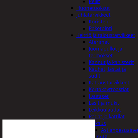
Peilit
Huonetuoksut
Juhlatarvikkeet
Koristelu
Paketointi
Keittiö ja taloustarvikkeet
Aterimet
Juomapullot ja
termokset
Kannut ja kanisterit
Kauhat, lastat ja
sudit
Kattaustarvikkeet
Kertakäyttöastiat
Lautaset
Lasit ja mukit
Leikkuulaudat
Padat ja kattilat
Tiskaus
Astianpesuaine
Säilöntä