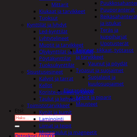
Puukkosahante
Mittarit
Puuporanterät
Kiukaat ja tarvikkeet
Reikäsahanterä
Tuoksut
ja istukat
Kynttilät ja lyhdyt
Teräs ja
Led-kynttilät
kuppiharjat
Lyhtytelineet
Upotusterät
Muotit ja tarvikkeet
Telineet, tikkaat, työtasot
Öljykynttilät ja ulkotulet
ja tarvikkeet
Pöytäkynttilät
Vaunut ja pöydät
Tuoksukynttilät
Työasut ja suojaimet
Sisustusesineet
Suojalasit ja
Kalvot ja tarrat
kuulosuojaimet
Kellot
Elintarvikkeet
Koriste-esineet ja kasvit
Keksit ja piparit
Taulut ja kehykset
Mausteet
Toimistotarvikkeet
Etsi:
Kynät ja kumit
Laminointi
Liimat ja teipit
Muistitaulut ja magneetit
Ostoskori /
0,00
€