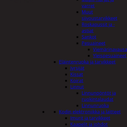
Tutustu myös
varret
Muut
siivoustarvikkeet
Roskapussit ja -
astiat
Sankot
Pesuaineet
Viemärinavausa
Yleispesuaineet
Eläintenruoka ja tarvikkeet
Jyrsijät
Kissat
Koirat
Linnut
Linnunpöntöt ja
ruokintalaudat
Linnunruoka
Kodin elektroniikka ja laitteet
Imurit ja tarvikkeet
Kaapelit ja johdot