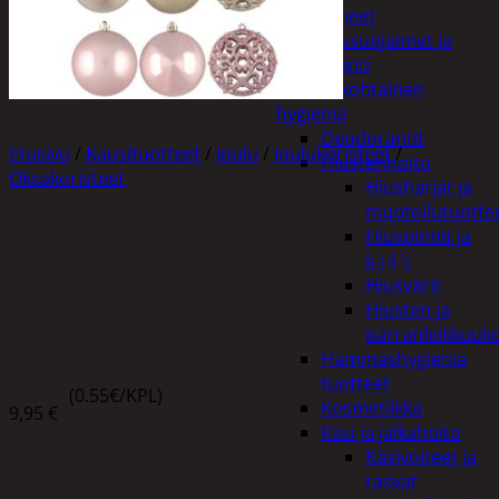
Apuvälineet
Hengityssuojaimet ja
desinfiointi
Henkilökohtainen
hygienia
Deodorantit
Etusivu
/
Kausituotteet
/
Joulu
/
Joulukoristeet
/
Hiustenhoito
Oksakoristeet
Hiusharjat ja
muotoilutuotte
Hiuspinnit ja
WINTERIA KUUSENPALLO MIX 8CM 18KPL
lenkit
Hiusvärit
ROOSA
Hiusten ja
parranleikkuuk
Hammashygienia
tuotteet
(0.55€/KPL)
Kosmetiikka
9,95
€
Käsi ja jalkahoito
Käsivoiteet ja
rasvat