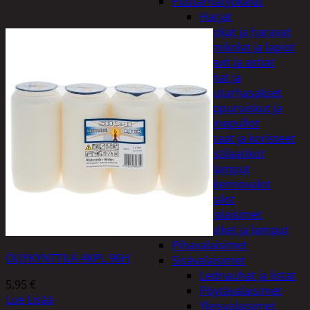
Puutarhatyökalut
Harjat
Kuokat ja haravat
Lumikolat ja lapiot
Saavit ja astiat
Sahat ja
puutarhasakset
Reppuruiskut ja
painepullot
Pihapatsaat ja koristeet
Postilaatikot
Valaisimet ja lamput
Aurinkokennovalot
Koristevalot
Koristevalaisimet
Loisteputket ja lamput
Pihavalaisimet
ÖLJYKYNTTILÄ 4KPL 96H
Sisävalaisimet
Lednauhat ja listat
5,95
€
Pöytävalaisimet
Lue Lisää
Yleisvalaisimet