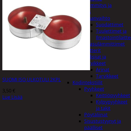
Kodin lämmitys ja
tuuletus
Ilmanvaihto
Suodattimet
Tuulettimet ja
Ilmastointilaitte
Kaasulämmittimet
Patterit
Tulisijat ja
tarvikkeet
Arinat
Tarvikkeet
SUOMI ISO ULKOTULI 2KPL
Kodintekstiilit
Pyyhkeet
3,50
€
Keittiöpyyhkeet
Lue Lisää
Kylpypyyhkeet
ja takit
Pöytäliinat
Sisustustyynyt ja
päälliset