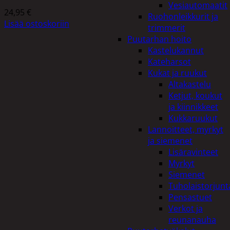
Vesiautomaatit
24,95
€
Ruohonleikkurit ja
Lisää ostoskoriin
trimmerit
Puutarhan hoito
Kastelukannut
Kateharsot
Kukat ja ruukut
Altakastelu
Ketjut, koukut
ja kiinnikkeet
Kukkaruukut
Lannoitteet, myrkyt
ja siemenet
Lisäravinteet
Myrkyt
Siemenet
Tuholaistorjunt
Pensastuet
Verkot ja
reunanauha