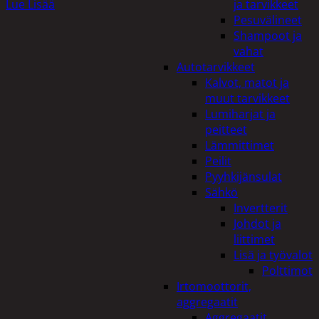
Lue Lisää
ja tarvikkeet
Pesuvälineet
Shampoot ja
vahat
Autotarvikkeet
Kalvot, matot ja
muut tarvikkeet
Lumiharjat ja
peitteet
Lämmittimet
Peilit
Pyyhkijänsulat
Sähkö
Invertterit
Johdot ja
liittimet
Lisä ja työvalot
Polttimot
Irtomoottorit,
aggregaatit
Aggregaatit