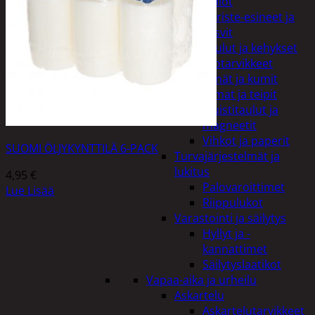
Kellot
Koriste-esineet ja
kasvit
Taulut ja kehykset
Toimistotarvikkeet
Kynät ja kumit
Liimat ja teipit
Muistitaulut ja
magneetit
Vihkot ja paperit
SUOMI ÖLJYKYNTTILÄ 6-PACK
Turvajärjestelmät ja
lukitus
4,95
€
Palovaroittimet
Lue Lisää
Riippulukot
Varastointi ja säilytys
Hyllyt ja -
kannattimet
Säilytyslaatikot
Vapaa-aika ja urheilu
Askartelu
Askartelutarvikkeet