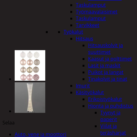
Taskulamput
Työmaavalaisimet
Taskulamput
Tarvikkeet
Työkalut
Hitsaus
Hitsauskolvit ja
suuttimet
Kaasut ja polttimet
Lasit ja maskit
Puikot ja langat
Tinakolvit ja tinat
Imurit
Käsityökalut
Erikoistyökalut
Hionta ja puhdistus
Tyynyt ja
paperit
Selaa
Viilat ja
teräsharjat
Auto, vene ja moottori