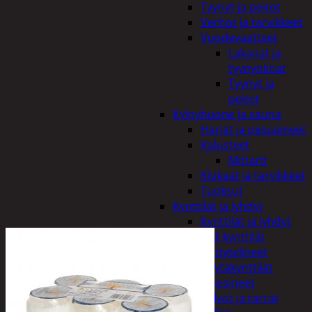
Tyynyt ja peitot
Verhot ja tarvikkeet
Vuodevaatteet
Lakanat ja
tyynynlinat
Tyynyt ja
peitot
Kylpyhuone ja sauna
Harjat ja pesuaineet
Kalusteet
Mittarit
Kiukaat ja tarvikkeet
Tuoksut
Kynttilät ja lyhdyt
Kynttilät ja lyhdyt
Led-kynttilät
Lyhtytelineet
Pöytäkynttilät
Sisustusesineet
Kalvot ja tarrat