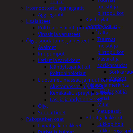
Tuurnat,
Tulpat
meistit ja
Irtomoottorit, aggregaatit
piirtopuikot
Aggregaatit
Käsihöylät
Lisälaitteet
Lyöntityökalut
Polttoainesäiliöt, pumput ja tarvikkeet
Taltat
Vinssit ja varusteet
Tuurnat,
Öljyt, suodattimet ja nesteet
meistit ja
Avaimet
piirtopuikot
Imupumput
Vasarat ja
Letkut ja tarvikkeet
sorkkaraudat
Jäähdyttäjänletkut
Sorkkarau
Polttoaineletkut
Vasarat
Liuottimet, massat, ja muut kemikaalit
Mittaus ja merkintä
Alustamassat ja pakkelit
Linjalangat ja
Kemikaalit, sprayt ja silikonit
kynät
Lasi ja jäähdytinnesteet
Mitat
Öljyt
Vatupassit
Suodattimet
Pihdit ja leikkurit
Pakoputken osat
Lukkopihdit
Laipat ja kiinnikkeet
Lukkorengaspih
Putket ja kulmat