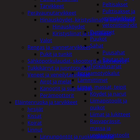
Peltisakset
Tarvikkeet
Pulttisakset ja
Perävaunutarvikkeet
voimaleikkurit
Hinausköydet, kiristysliinat ja kiinnikkeet
vetoniittipihdit
Hinausköydet
Puristimet
Kiristysliinat ja tarvikkeet
Puukot
Valot
Sahat
Rengas ja -vannetarvikkeet
Puusahat
Pukit ja tunkit
Rautasahat
Sähköpotkulaudat, skootterit ja ajoneuvot
Työkalusarjat
Tukkikärryt ja juontopulkat
Korjaamotyökalut
Veneet ja veneilytarvikkeet
Lämmittimet
Airot ja melat
Liimat, massat, teipit
Kanootit ja sup-laudat
Köydet ja narut
Perämoottorit
Liimapistoolit ja
Eläintenruoka ja tarvikkeet
puikot
Jyrsijät
Liimat ja lukitteet
Kissat
Rasvaprässit,
Koirat
massa ja
Linnut
uretaanipistoolit
Linnunpöntöt ja ruokintalaudat