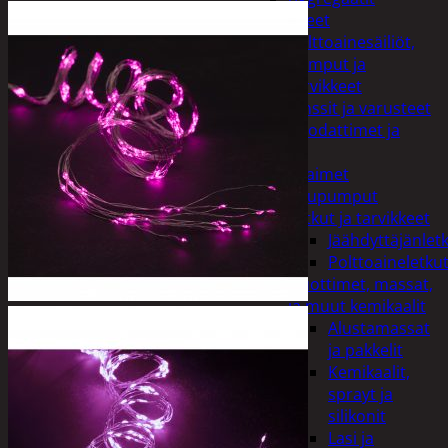
Lisälaitteet
Polttoainesäiliöt,
pumput ja
tarvikkeet
Vinssit ja varusteet
Öljyt, suodattimet ja
nesteet
Avaimet
Imupumput
Letkut ja tarvikkeet
Jäähdyttäjänlet
Polttoaineletku
Liuottimet, massat,
ja muut kemikaalit
Alustamassat
ja pakkelit
Kemikaalit,
sprayt ja
silikonit
Lasi ja