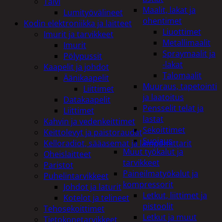
Talvi
Maalit, lakat ja
Lumityövälineet
ohentimet
Kodin elektroniikka ja laitteet
Liuottimet
Imurit ja tarvikkeet
Metallimaalit
Imurit
Spraymaalit ja
Pölypussit
-lakat
Kaapelit ja johdot
Talomaalit
Äänikaapelit
Muuraus, tapetointi
Liittimet
ja laatoitus
Datakaapelit
Pensselit telat ja
Liittimet
lastat
Kahvin ja vedenkeittimet
Sekoittimet
Keittolevyt ja paistoraudat
Suojaus
Kelloradiot, sääasemat ja lämpömittarit
Muut työkalut ja
Oheislaitteet
tarvikkeet
Paristot
Paineilmatyökalut ja
Puhelintarvikkeet
kompressorit
Johdot ja laturit
Letkut, liittimet ja
Kotelot ja telineet
pistoolit
Tehosekoittimet
Letkut ja muut
Tietokonetarvikkeet