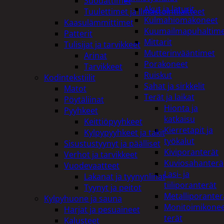
Suodattimet
Akut ja laturit
Tuulettimet ja Ilmastointilaitteet
Kulmahiomakoneet
Kaasulämmittimet
Kuumailmapuhaltim
Patterit
Mittarit
Tulisijat ja tarvikkeet
Mutterinvääntimet
Arinat
Porakoneet
Tarvikkeet
Ruiskut
Kodintekstiilit
Sahat ja sirkkelit
Matot
Terät ja laikat
Pöytäliinat
Hionta ja
Pyyhkeet
katkaisu
Keittiöpyyhkeet
Kierretapit ja
Kylpypyyhkeet ja takit
työkalut
Sisustustyynyt ja päälliset
Kiviporanterät
Verhot ja tarvikkeet
Kuviosahanterä
Vuodevaatteet
Lasi- ja
Lakanat ja tyynynlinat
tiiliporanterät
Tyynyt ja peitot
Metalliporanter
Kylpyhuone ja sauna
Monitoimikone
Harjat ja pesuaineet
terät
Kalusteet