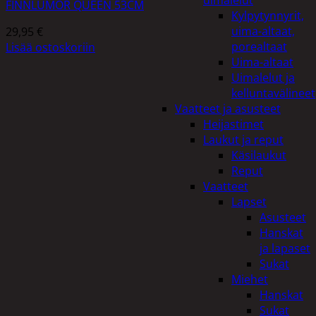
uimalelut
FINNLUMOR QUEEN 53CM
Kylpytynnyrit,
uima-altaat,
29,95
€
porealtaat
Lisää ostoskoriin
Uima-altaat
Uimalelut ja
kelluntavälineet
Vaatteet ja asusteet
Heijastimet
Laukut ja reput
Käsilaukut
Reput
Vaatteet
Lapset
Asusteet
Hanskat
ja lapaset
Sukat
Miehet
Hanskat
Sukat