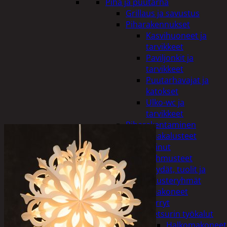
Piha ja puutarha
Grillaus ja savustus
Piharakennukset
Kasvihuoneet ja
tarvikkeet
Paviljonkit ja
tarvikkeet
Puutarhavajat ja
katokset
Ulko-wc ja
tarvikkeet
Piharakentaminen
Puutarhakalusteet
Keinut
Pehmusteet
Pöydät, tuolit ja
kalusteryhmät
Puutarhakoneet
Kärryt
Metsurin työkalut
Halkomakoneet