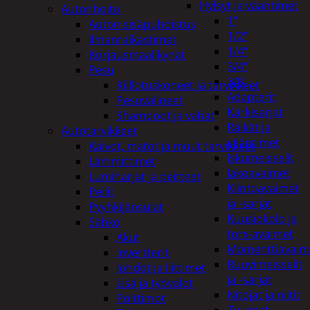
Hylsyt ja vääntimet
Autonhoito
1"
Auton sisäpuhdistus
1/2"
ilmanraikastimet
1/4"
Korjausmaalikynät
3/4"
Pesu
3/8
Kiillotuskoneet ja tarvikkeet
Adapterit
Pesuvälineet
Kärkisarjat
Shampoot ja vahat
Räikät ja
Autotarvikkeet
vääntimet
Kalvot, matot ja muut tarvikkeet
Iskumeisselit
Lämmittimet
Jakoavaimet
Lumiharjat ja peitteet
Kiintoavaimet
Peilit
ja -sarjat
Pyyhkijänsulat
Kuusiokolo ja
Sähkö
torx-avaimet
Akut
Momenttiavaim
invertterit
Ruuvimeisselit
Johdot ja liittimet
ja -sarjat
Lisä ja työvalot
Nitojat ja niitit
Polttimot