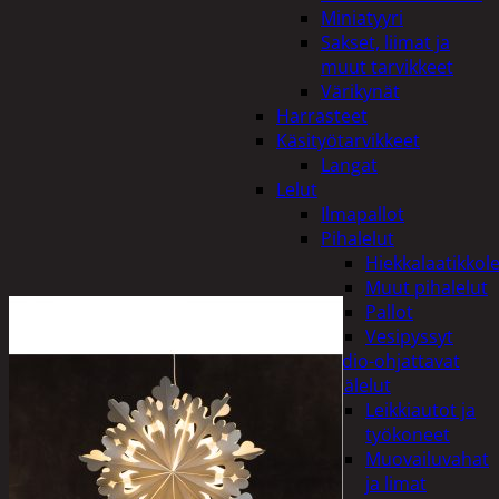
Miniatyyri
Sakset, liimat ja
muut tarvikkeet
Värikynät
Harrasteet
Käsityötarvikkeet
Langat
Lelut
Ilmapallot
Pihalelut
Hiekkalaatikkole
Muut pihalelut
Pallot
Vesipyssyt
Radio-ohjattavat
Sisälelut
Leikkiautot ja
työkoneet
Muovailuvahat
ja limat