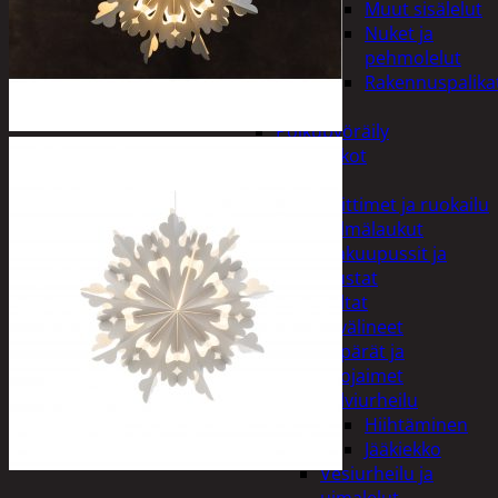
Muut sisälelut
Nuket ja
pehmolelut
Rakennuspalika
Pelit
Polkupyöräily
Lukot
Retkeily
Keittimet ja ruokailu
Kylmälaukut
Makuupussit ja
alustat
Teltat
Urheiluvälineet
Kypärät ja
suojaimet
Talviurheilu
Hiihtäminen
Jääkiekko
Vesiurheilu ja