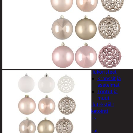
Tuotevalikoima
Poistotuotteet
Kausituotteet
Joulu
Joulu- ja kausivalot
Eläimet ja
tontut
Kyntteliköt
Valoketjut ja
kuusenvalot
Joulukoristeet
Kranssit ja
asetelmat
Tontut ja
muut
Joulutekstiilit
Paketointi
Marjastus
Talvi
Päivittäistavarat