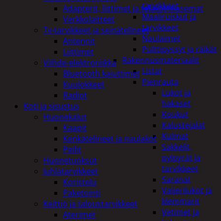
tarvikkeet
Adapterit, liittimet ja telakointiasemat
Maaliruiskut ja
Verkkolaitteet
tarvikkeet
Tv-tarvikkeet ja seinätelineet
Naulaimet
Antennit
Pulttipyssyt ja räikät
Liittimet
Rakennusmateriaalit
Viihde-elektroniikka
Listat
Bluetooth kaiuttimet
Pienrauta
Kuulokkeet
Lukot ja
Radiot
hakaset
Koti ja sisustus
Koukut
Huonekalut
Kalustejalat
Kaapit
Kulmat
Kenkätelineet ja naulakot
Sakkelit,
Peilit
pylpyrät ja
Huonetuoksut
tarvikkeet
Juhlatarvikkeet
Saranat
Koristelu
Vaijerilukot ja
Paketointi
klemmarit
Keittiö ja taloustarvikkeet
Vetimet ja
Aterimet