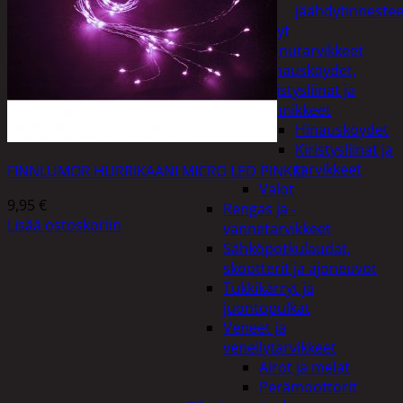
jäähdytinnestee
Öljyt
Perävaunutarvikkeet
Hinausköydet,
kiristysliinat ja
kiinnikkeet
Hinausköydet
Kiristysliinat ja
tarvikkeet
FINNLUMOR HURRIKAANI MICRO LED PINKKI
Valot
9,95
€
Rengas ja -
Lisää ostoskoriin
vannetarvikkeet
Sähköpotkulaudat,
skootterit ja ajoneuvot
Tukkikärryt ja
juontopulkat
Veneet ja
veneilytarvikkeet
Airot ja melat
Perämoottorit