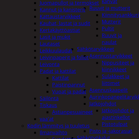
kahvat
Juomapullot ja termokset
Ruuvit ja mutterit
Kannut ja kanisterit
Kiinnitysankkuri
Kattaustarvikkeet
Mutterit
Kauhat, lastat ja sudit
Pultit
Kertakäyttöastiat
Ruuvit ja
Lasit ja mukit
naulat
Lautaset
Sähkötarvikkeet
Leikkuulaudat
Asennustarvikkeet
Leivinpaperit ja foliot
Nippusiteet ja
Leivonta
kiinnikkeet
Padat ja kattilat
Sulakkeet ja
Kattilat
liittimet
Paistinpannut
Asennuskaapelit
Vuoat ja padat
Aurinkopaneelitarvik
Säilöntä
Jatkojohdot
Tiskaus
Jatkojohdot ja
Astianpesuaineet
ajastinkellot
vaa'at
Pistotulpat
Kodin lämmitys ja tuuletus
Pisto ja -jakorasiat
Ilmanvaihto
Sähkötyökalut