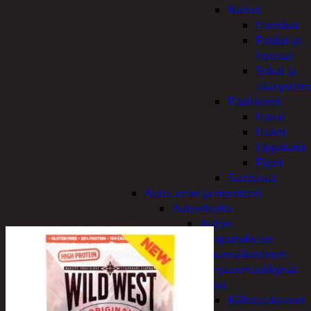
Naiset
Hanskat
Paidat ja
housut
Sukat ja
säärystim
Päähineet
Hatut
Huivit
Lippalakit
Pipot
Sadeasut
Auto, vene ja moottori
Autonhoito
Auton
sisäpuhdistus
Ilmanraikastimet
Korjausmaalikynät
Pesu
Kiillotuskoneet