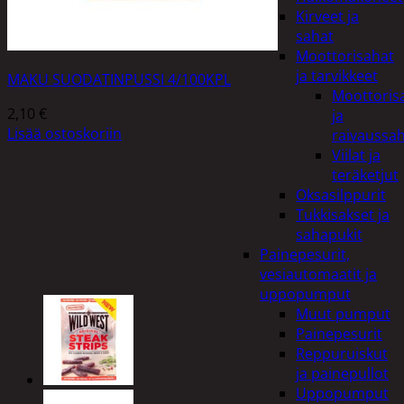
Kirveet ja
sahat
Moottorisahat
ja tarvikkeet
MAKU SUODATINPUSSI 4/100KPL
Moottoris
2,10
€
ja
Lisää ostoskoriin
raivaussa
Viilat ja
teräketjut
Oksasilppurit
Tukkisakset ja
sahapukit
Painepesurit,
vesiautomaatit ja
uppopumput
Muut pumput
Painepesurit
Reppuruiskut
ja painepullot
Uppopumput