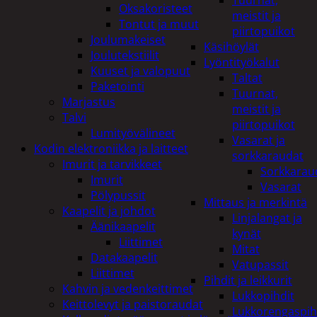
Tuurnat,
Oksakoristeet
meistit ja
Tontut ja muut
piirtopuikot
Joulumakeiset
Käsihöylät
Joulutekstiilit
Lyöntityökalut
Kuuset ja valopuut
Taltat
Paketointi
Tuurnat,
Marjastus
meistit ja
Talvi
piirtopuikot
Lumityövälineet
Vasarat ja
Kodin elektroniikka ja laitteet
sorkkaraudat
Imurit ja tarvikkeet
Sorkkarau
Imurit
Vasarat
Pölypussit
Mittaus ja merkintä
Kaapelit ja johdot
Linjalangat ja
Äänikaapelit
kynät
Liittimet
Mitat
Datakaapelit
Vatupassit
Liittimet
Pihdit ja leikkurit
Kahvin ja vedenkeittimet
Lukkopihdit
Keittolevyt ja paistoraudat
Lukkorengaspih