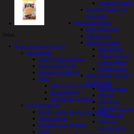
Vesiautomaatit
Ruohonleikkurit ja
trimmerit
Puutarhan hoito
Kastelukannut
Selaa
Kateharsot
Kukat ja ruukut
Auto, vene ja moottori
Altakastelu
Autonhoito
Ketjut, koukut
Auton sisäpuhdistus
ja kiinnikkeet
ilmanraikastimet
Kukkaruukut
Korjausmaalikynät
Lannoitteet, myrkyt
Pesu
ja siemenet
Kiillotuskoneet ja tarvikkeet
Lisäravinteet
Pesuvälineet
Myrkyt
Shampoot ja vahat
Siemenet
Autotarvikkeet
Tuholaistorjunt
Kalvot, matot ja muut tarvikkeet
Pensastuet
Lämmittimet
Verkot ja
Lumiharjat ja peitteet
reunanauha
Peilit