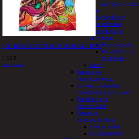
jäähdytinnestee
Öljyt
Perävaunutarvikkeet
Hinausköydet,
kiristysliinat ja
kiinnikkeet
Hinausköydet
LOLLIBONI SOUR BRAIN PURUKUMI KIRPEÄ
Kiristysliinat ja
1,50
€
tarvikkeet
Lue Lisää
Valot
Rengas ja -
vannetarvikkeet
Sähköpotkulaudat,
skootterit ja ajoneuvot
Tukkikärryt ja
juontopulkat
Veneet ja
veneilytarvikkeet
Airot ja melat
Perämoottorit