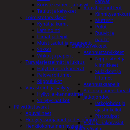
kahvat
Koriste-esineet ja kasvit
Ruuvit ja mutterit
Taulut ja kehykset
Kiinnitysankkuri
Toimistotarvikkeet
Mutterit
Kynät ja kumit
Pultit
Laminointi
Ruuvit ja
Liimat ja teipit
naulat
Muistitaulut ja magneetit
Sähkötarvikkeet
Sakset
Asennustarvikkeet
Vihkot ja paperit
Nippusiteet ja
Turvajärjestelmät ja lukitus
kiinnikkeet
Hälyttimet ja kamerat
Sulakkeet ja
Palovaroittimet
liittimet
Riippulukot
Asennuskaapelit
Varastointi ja säilytys
Aurinkopaneelitarvik
Hyllyt ja -kannattimet
Jatkojohdot
Säilytyslaatikot
Jatkojohdot ja
Päivittäistavarat
ajastinkellot
Apuvälineet
Pistotulpat
Hengityssuojaimet ja desinfiointi
Pisto ja -jakorasiat
Henkilökohtainen hygienia
Sähkötyökalut