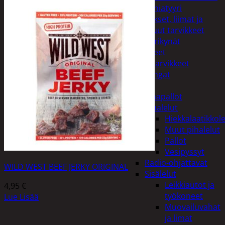
Miniatyyri
Sakset, liimat ja
muut tarvikkeet
Värikynät
Harrasteet
Käsityötarvikkeet
Langat
Lelut
Ilmapallot
Pihalelut
Hiekkalaatikkole
Muut pihalelut
Pallot
Vesipyssyt
Radio-ohjattavat
WILD WEST BEEF JERKY ORIGINAL
Sisälelut
Leikkiautot ja
4,95
€
työkoneet
Lue Lisää
Muovailuvahat
ja limat