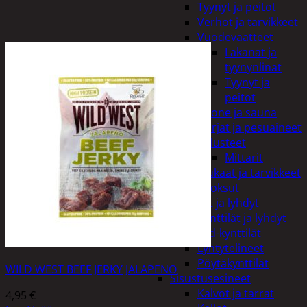
Tyynyt ja peitot
Verhot ja tarvikkeet
Vuodevaatteet
Lakanat ja
tyynynlinat
Tyynyt ja
peitot
Kylpyhuone ja sauna
Harjat ja pesuaineet
Kalusteet
Mittarit
Kiukaat ja tarvikkeet
Tuoksut
Kynttilät ja lyhdyt
Kynttilät ja lyhdyt
Led-kynttilät
Lyhtytelineet
Pöytäkynttilät
WILD WEST BEEF JERKY JALAPENO
Sisustusesineet
Kalvot ja tarrat
4,95
€