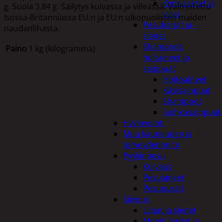
Kynsisakset ja
g. Suola 3,84 g. Säilytys kuivassa ja viileässä. Valmistettu
viilat
Isossa-Britanniassa EU:n ja EU:n ulkopuolisten maiden
Pesuharjat ja -
naudanlihasta.
sienet
Shampoot,
Paino
1 kg (kilogramma)
hoitaineet ja
saippuat
Hoitoaineet
Käsisaippuat
Tutustu myös
Shampoot
Suihkusaippuat
Hyvinvointi
Muu kauneuden ja
terveydenhoito
Pyykinpesu
Kuivaus
Pesuaineet
Pesupussit
Siivous
Liinat ja sienet
Mopit, harjat ja