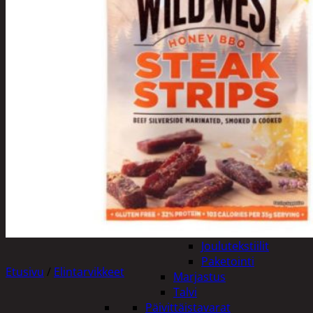
Tuotevalikoima
Poistotuotteet
Kausituotteet
Joulu
Joulu- ja kausivalot
Eläimet ja
tontut
Kyntteliköt
Valoketjut ja
kuusenvalot
Joulukoristeet
Kranssit ja
asetelmat
Tontut ja
muut
Joulutekstiilit
Paketointi
Etusivu
/
Elintarvikkeet
Marjastus
Talvi
Päivittäistavarat