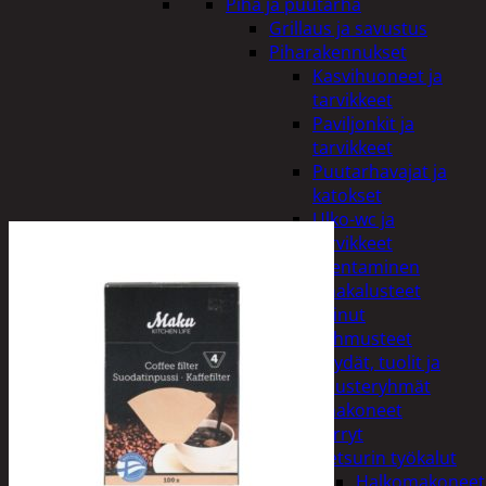
Piha ja puutarha
Grillaus ja savustus
Piharakennukset
Kasvihuoneet ja
tarvikkeet
Paviljonkit ja
tarvikkeet
Puutarhavajat ja
katokset
Ulko-wc ja
tarvikkeet
Piharakentaminen
Puutarhakalusteet
Keinut
Pehmusteet
Pöydät, tuolit ja
kalusteryhmät
Puutarhakoneet
Kärryt
Metsurin työkalut
Halkomakoneet