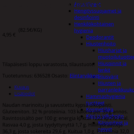
WILD WEST STEAK STRIPS HONEY BBQ
Apuvälineet
Hengityssuojaimet ja
desinfiointi
Henkilökohtainen
(82.5€/KG)
hygienia
4,95
€
Deodorantit
Hiustenhoito
Hiusharjat ja
muotoilutuotte
Hiuspinnit ja
Tilapäisesti loppu varastosta, tilaustuote.
lenkit
Tuotetunnus:
636528
Osasto:
Elintarvikkeet
Hiusvärit
Hiusten ja
Kuvaus
parranleikkuuk
Lisätiedot
Hammashygienia
tuotteet
Naudan marinoitu ja savustettu kypsä ulkopaisti.
Kosmetiikka
Gluteeniton. 32 % proteiinia. 103 kaloria per 35 g annos.
Käsi ja jalkahoito
Ravintosisältö per 100 g: energia kJ/kcal 1222 kJ/292 kcal.
Käsivoiteet ja
Rasvaa 4,0 g, josta tyydyttynyttä 1,7 g. Hiilihydraatteja
rasvat
36,3 g, josta sokereita 29,6 g. Kuitua 1,0 g. Proteiinia 32,0