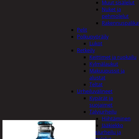
Muut sisälelut
Nuket ja
pehmolelut
Rakennuspalika
Pelit
Polkupyöräily
Lukot
Retkeily
Keittimet ja ruokailu
Kylmälaukut
Makuupussit ja
alustat
Teltat
Urheiluvälineet
Kypärät ja
suojaimet
Talviurheilu
Hiihtäminen
Jääkiekko
Vesiurheilu ja