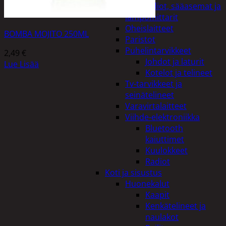
Kelloradiot, sääasemat ja
lämpömittarit
Oheislaitteet
BOMBA MOJITO 250ML
Paristot
Puhelintarvikkeet
2,49
€
Johdot ja laturit
Lue Lisää
Kotelot ja telineet
Tv-tarvikkeet ja
seinätelineet
Varavirtalaitteet
Viihde-elektroniikka
Bluetooth
kaiuttimet
Kuulokkeet
Radiot
Koti ja sisustus
Huonekalut
Kaapit
Kenkätelineet ja
naulakot