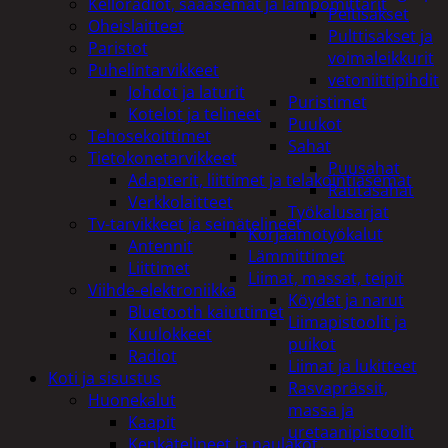
Kelloradiot, sääasemat ja lämpömittarit
Peltisakset
Oheislaitteet
Pulttisakset ja
Paristot
voimaleikkurit
Puhelintarvikkeet
vetoniittipihdit
Johdot ja laturit
Puristimet
Kotelot ja telineet
Puukot
Tehosekoittimet
Sahat
Tietokonetarvikkeet
Puusahat
Adapterit, liittimet ja telakointiasemat
Rautasahat
Verkkolaitteet
Työkalusarjat
Tv-tarvikkeet ja seinätelineet
Korjaamotyökalut
Antennit
Lämmittimet
Liittimet
Liimat, massat, teipit
Viihde-elektroniikka
Köydet ja narut
Bluetooth kaiuttimet
Liimapistoolit ja
Kuulokkeet
puikot
Radiot
Liimat ja lukitteet
Koti ja sisustus
Rasvaprässit,
Huonekalut
massa ja
Kaapit
uretaanipistoolit
Kenkätelineet ja naulakot