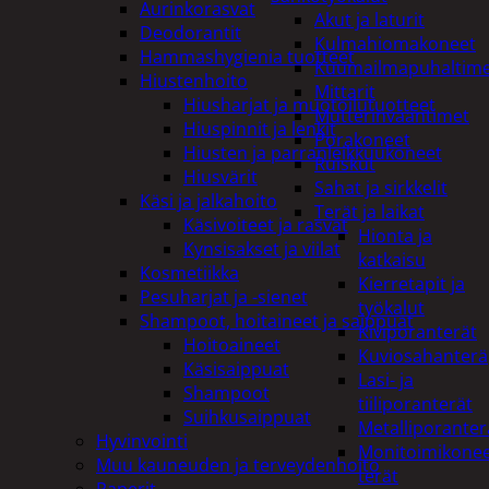
Aurinkorasvat
Akut ja laturit
Deodorantit
Kulmahiomakoneet
Hammashygienia tuotteet
Kuumailmapuhaltim
Hiustenhoito
Mittarit
Hiusharjat ja muotoilutuotteet
Mutterinvääntimet
Hiuspinnit ja lenkit
Porakoneet
Hiusten ja parranleikkuukoneet
Ruiskut
Hiusvärit
Sahat ja sirkkelit
Käsi ja jalkahoito
Terät ja laikat
Käsivoiteet ja rasvat
Hionta ja
Kynsisakset ja viilat
katkaisu
Kosmetiikka
Kierretapit ja
Pesuharjat ja -sienet
työkalut
Shampoot, hoitaineet ja saippuat
Kiviporanterät
Hoitoaineet
Kuviosahanterä
Käsisaippuat
Lasi- ja
Shampoot
tiiliporanterät
Suihkusaippuat
Metalliporanter
Hyvinvointi
Monitoimikone
Muu kauneuden ja terveydenhoito
terät
Paperit