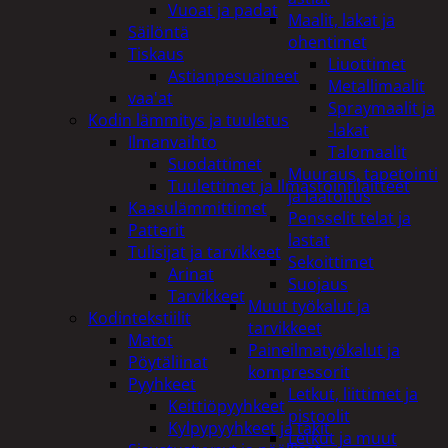
Vuoat ja padat
Maalit, lakat ja
Säilöntä
ohentimet
Tiskaus
Liuottimet
Astianpesuaineet
Metallimaalit
vaa'at
Spraymaalit ja
Kodin lämmitys ja tuuletus
-lakat
Ilmanvaihto
Talomaalit
Suodattimet
Muuraus, tapetointi
Tuulettimet ja Ilmastointilaitteet
ja laatoitus
Kaasulämmittimet
Pensselit telat ja
Patterit
lastat
Tulisijat ja tarvikkeet
Sekoittimet
Arinat
Suojaus
Tarvikkeet
Muut työkalut ja
Kodintekstiilit
tarvikkeet
Matot
Paineilmatyökalut ja
Pöytäliinat
kompressorit
Pyyhkeet
Letkut, liittimet ja
Keittiöpyyhkeet
pistoolit
Kylpypyyhkeet ja takit
Letkut ja muut