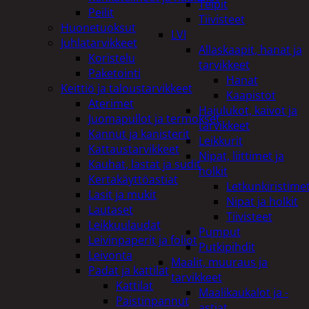
Teipit
Peilit
Tiivisteet
Huonetuoksut
LVI
Juhlatarvikkeet
Allaskaapit, hanat ja
Koristelu
tarvikkeet
Paketointi
Hanat
Keittiö ja taloustarvikkeet
Kaapistot
Aterimet
Hajulukot, kaivot ja
Juomapullot ja termokset
tarvikkeet
Kannut ja kanisterit
Leikkurit
Kattaustarvikkeet
Nipat, liittimet ja
Kauhat, lastat ja sudit
holkit
Kertakäyttöastiat
Letkunkiristime
Lasit ja mukit
Nipat ja holkit
Lautaset
Tiivisteet
Leikkuulaudat
Pumput
Leivinpaperit ja foliot
Putkipihdit
Leivonta
Maalit, muuraus ja
Padat ja kattilat
tarvikkeet
Kattilat
Maalikaukalot ja -
Paistinpannut
astiat