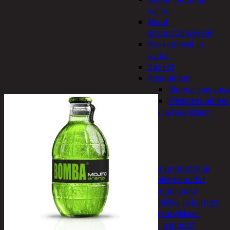
varret
Muut
siivoustarvikkeet
Roskapussit ja -
astiat
Sankot
Pesuaineet
Viemärinavausa
Yleispesuaineet
Eläintenruoka ja tarvikkeet
Jyrsijät
Kissat
Koirat
Linnut
Linnunpöntöt ja
ruokintalaudat
Linnunruoka
Kodin elektroniikka ja laitteet
Imurit ja tarvikkeet
Kaapelit ja johdot