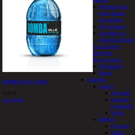
uimalelut
Kylpytynnyrit,
uima-altaat,
porealtaat
Uima-altaat
Uimalelut ja
kelluntavälineet
Vaatteet ja asusteet
Heijastimet
Laukut ja reput
Käsilaukut
Reput
Vaatteet
BOMBA BLUE 250ML
Lapset
Asusteet
2,49
€
Hanskat
Lue Lisää
ja lapaset
Sukat
Miehet
Hanskat
Sukat