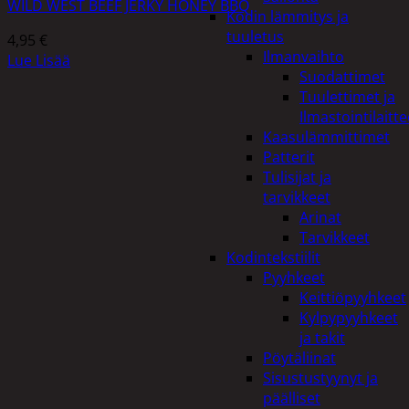
WILD WEST BEEF JERKY HONEY BBQ
Kodin lämmitys ja
tuuletus
4,95
€
Ilmanvaihto
Lue Lisää
Suodattimet
Tuulettimet ja
Ilmastointilaitte
Kaasulämmittimet
Patterit
Tulisijat ja
tarvikkeet
Arinat
Tarvikkeet
Kodintekstiilit
Pyyhkeet
Keittiöpyyhkeet
Kylpypyyhkeet
ja takit
Pöytäliinat
Sisustustyynyt ja
päälliset