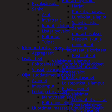
Puutarhatyökalut
Pyyhkijänsulat
Harjat
Sähkö
Kuokat ja haravat
Akut
Lumikolat ja lapiot
invertterit
Saavit ja astiat
Johdot ja liittimet
Sahat ja
Lisä ja työvalot
puutarhasakset
Polttimot
Reppuruiskut ja
Tulpat
painepullot
Irtomoottorit, aggregaatit
Pihapatsaat ja koristeet
Aggregaatit
Postilaatikot
Lisälaitteet
Valaisimet ja lamput
Polttoainesäiliöt, pumput ja tarvikkeet
Aurinkokennovalot
Vinssit ja varusteet
Koristevalot
Öljyt, suodattimet ja nesteet
Koristevalaisimet
Avaimet
Loisteputket ja lamput
Imupumput
Pihavalaisimet
Letkut ja tarvikkeet
Sisävalaisimet
Jäähdyttäjänletkut
Lednauhat ja listat
Polttoaineletkut
Pöytävalaisimet
Liuottimet, massat, ja muut kemikaalit
Yleisvalaisimet