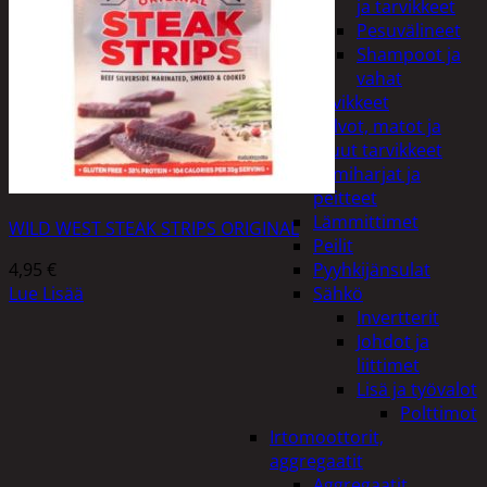
ja tarvikkeet
Pesuvälineet
Shampoot ja
vahat
Autotarvikkeet
Kalvot, matot ja
muut tarvikkeet
Lumiharjat ja
peitteet
Lämmittimet
WILD WEST STEAK STRIPS ORIGINAL
Peilit
4,95
€
Pyyhkijänsulat
Lue Lisää
Sähkö
Invertterit
Johdot ja
liittimet
Lisä ja työvalot
Polttimot
Irtomoottorit,
aggregaatit
Aggregaatit