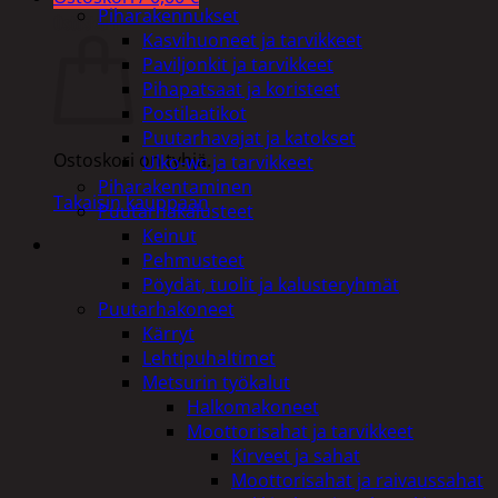
Piharakennukset
Ostoskori
Kasvihuoneet ja tarvikkeet
Paviljonkit ja tarvikkeet
Pihapatsaat ja koristeet
Postilaatikot
Puutarhavajat ja katokset
Ostoskori on tyhjä.
Ulko-wc ja tarvikkeet
Piharakentaminen
Takaisin kauppaan
Puutarhakalusteet
Keinut
Pehmusteet
Pöydät, tuolit ja kalusteryhmät
Puutarhakoneet
Kärryt
Lehtipuhaltimet
Metsurin työkalut
Halkomakoneet
Moottorisahat ja tarvikkeet
Kirveet ja sahat
Moottorisahat ja raivaussahat