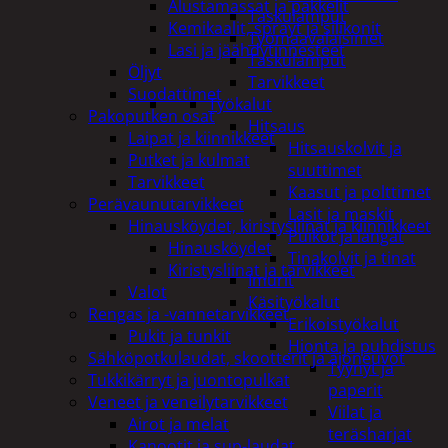
Alustamassat ja pakkelit
Taskulamput
Kemikaalit, sprayt ja silikonit
Työmaavalaisimet
Lasi ja jäähdytinnesteet
Taskulamput
Öljyt
Tarvikkeet
Suodattimet
Työkalut
Pakoputken osat
Hitsaus
Laipat ja kiinnikkeet
Hitsauskolvit ja
Putket ja kulmat
suuttimet
Tarvikkeet
Kaasut ja polttimet
Perävaunutarvikkeet
Lasit ja maskit
Hinausköydet, kiristysliinat ja kiinnikkeet
Puikot ja langat
Hinausköydet
Tinakolvit ja tinat
Kiristysliinat ja tarvikkeet
Imurit
Valot
Käsityökalut
Rengas ja -vannetarvikkeet
Erikoistyökalut
Pukit ja tunkit
Hionta ja puhdistus
Sähköpotkulaudat, skootterit ja ajoneuvot
Tyynyt ja
Tukkikärryt ja juontopulkat
paperit
Veneet ja veneilytarvikkeet
Viilat ja
Airot ja melat
teräsharjat
Kanootit ja sup-laudat