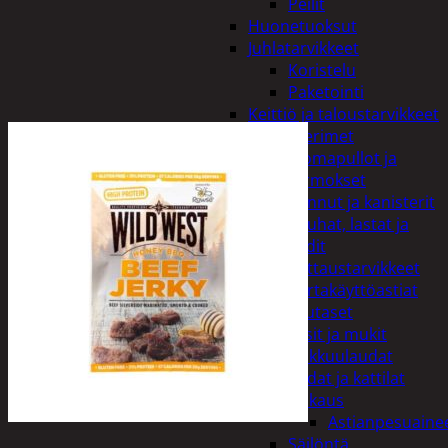
Peilit
Huonetuoksut
Juhlatarvikkeet
Koristelu
Paketointi
Keittiö ja taloustarvikkeet
Aterimet
Juomapullot ja
termokset
Kannut ja kanisterit
Kauhat, lastat ja
sudit
Kattaustarvikkeet
Kertakäyttöastiat
Lautaset
Lasit ja mukit
Leikkuulaudat
Padat ja kattilat
Tiskaus
Astianpesuaine
Säilöntä