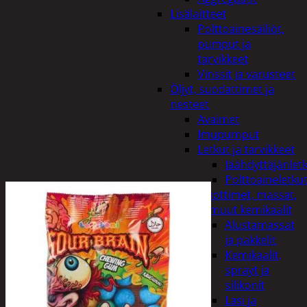
Lisälaitteet
Polttoainesäiliöt,
pumput ja
tarvikkeet
Vinssit ja varusteet
Öljyt, suodattimet ja
nesteet
Avaimet
Imupumput
Letkut ja tarvikkeet
Jäähdyttäjänlet
Polttoaineletku
Liuottimet, massat,
ja muut kemikaalit
Alustamassat
ja pakkelit
Kemikaalit,
sprayt ja
silikonit
Lasi ja