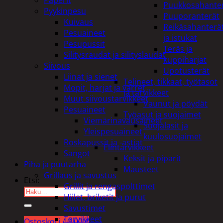
Puukkosahante
Pyykinpesu
Puuporanterät
Kuivaus
Reikäsahanterä
Pesuaineet
ja istukat
Pesupussit
Teräs ja
Silitysraudat ja silityslaudat
kuppiharjat
Siivous
Upotusterät
Liinat ja sienet
Telineet, tikkaat, työtasot
Mopit, harjat ja varret
ja tarvikkeet
Muut siivoustarvikkeet
Vaunut ja pöydät
Pesuaineet
Työasut ja suojaimet
Viemärinavausaineet
Suojalasit ja
Yleispesuaineet
kuulosuojaimet
Roskapussit ja -astiat
Elintarvikkeet
Sangot
Keksit ja piparit
Piha ja puutarha
Mausteet
Grillaus ja savustus
Etsi:
Grillit ja rengaspolttimet
Hiilet, briketit ja purut
Savustimet
Tarvikkeet
Ostoskori /
0,00
€