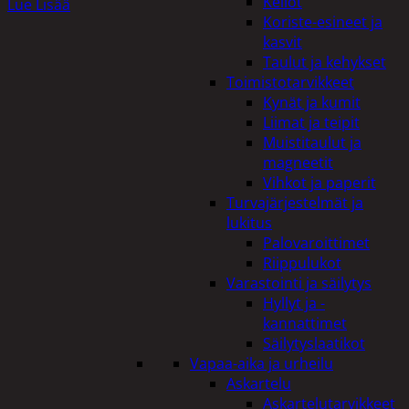
Kellot
Lue Lisää
Koriste-esineet ja
kasvit
Taulut ja kehykset
Toimistotarvikkeet
Kynät ja kumit
Liimat ja teipit
Muistitaulut ja
magneetit
Vihkot ja paperit
Turvajärjestelmät ja
lukitus
Palovaroittimet
Riippulukot
Varastointi ja säilytys
Hyllyt ja -
kannattimet
Säilytyslaatikot
Vapaa-aika ja urheilu
Askartelu
Askartelutarvikkeet