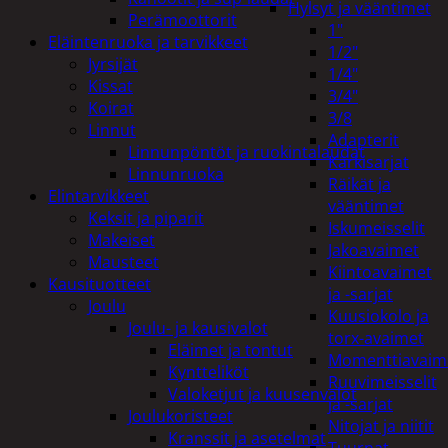
Hylsyt ja vääntimet
Perämoottorit
1"
Eläintenruoka ja tarvikkeet
1/2"
Jyrsijät
1/4"
Kissat
3/4"
Koirat
3/8
Linnut
Adapterit
Linnunpöntöt ja ruokintalaudat
Kärkisarjat
Linnunruoka
Räikät ja
Elintarvikkeet
vääntimet
Keksit ja piparit
Iskumeisselit
Makeiset
Jakoavaimet
Mausteet
Kiintoavaimet
Kausituotteet
ja -sarjat
Joulu
Kuusiokolo ja
Joulu- ja kausivalot
torx-avaimet
Eläimet ja tontut
Momenttiavaim
Kyntteliköt
Ruuvimeisselit
Valoketjut ja kuusenvalot
ja -sarjat
Joulukoristeet
Nitojat ja niitit
Kranssit ja asetelmat