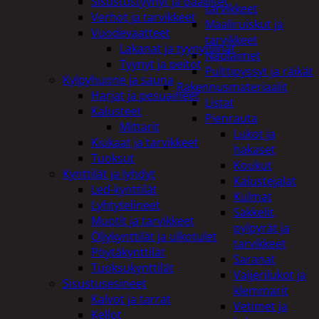
Sisustustyynyt ja päälliset
tarvikkeet
Verhot ja tarvikkeet
Maaliruiskut ja
Vuodevaatteet
tarvikkeet
Lakanat ja tyynynlinat
Naulaimet
Tyynyt ja peitot
Pulttipyssyt ja räikät
Kylpyhuone ja sauna
Rakennusmateriaalit
Harjat ja pesuaineet
Listat
Kalusteet
Pienrauta
Mittarit
Lukot ja
Kiukaat ja tarvikkeet
hakaset
Tuoksut
Koukut
Kynttilät ja lyhdyt
Kalustejalat
Led-kynttilät
Kulmat
Lyhtytelineet
Sakkelit,
Muotit ja tarvikkeet
pylpyrät ja
Öljykynttilät ja ulkotulet
tarvikkeet
Pöytäkynttilät
Saranat
Tuoksukynttilät
Vaijerilukot ja
Sisustusesineet
klemmarit
Kalvot ja tarrat
Vetimet ja
Kellot