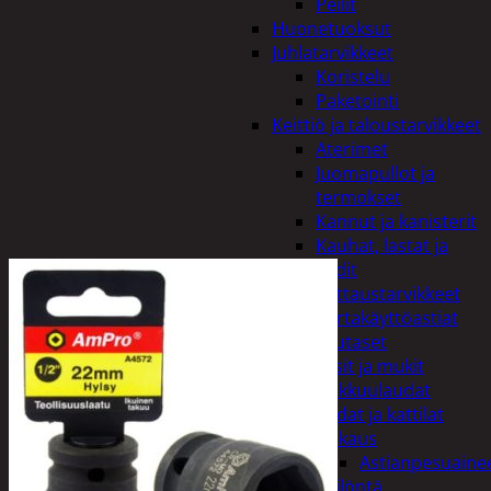
Peilit
Huonetuoksut
Juhlatarvikkeet
Koristelu
Paketointi
Keittiö ja taloustarvikkeet
Aterimet
Juomapullot ja
termokset
Kannut ja kanisterit
Kauhat, lastat ja
sudit
Kattaustarvikkeet
Kertakäyttöastiat
Lautaset
Lasit ja mukit
Leikkuulaudat
Padat ja kattilat
Tiskaus
Astianpesuaine
Säilöntä