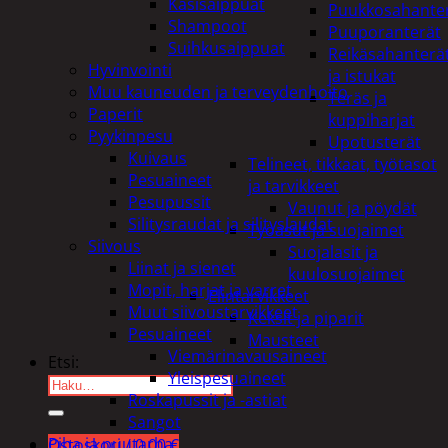
Käsisaippuat
Puukkosahante
Shampoot
Puuporanterät
Suihkusaippuat
Reikäsahanterä
Hyvinvointi
ja istukat
Muu kauneuden ja terveydenhoito
Teräs ja
Paperit
kuppiharjat
Pyykinpesu
Upotusterät
Kuivaus
Telineet, tikkaat, työtasot
Pesuaineet
ja tarvikkeet
Pesupussit
Vaunut ja pöydät
Silitysraudat ja silityslaudat
Työasut ja suojaimet
Siivous
Suojalasit ja
Liinat ja sienet
kuulosuojaimet
Mopit, harjat ja varret
Elintarvikkeet
Muut siivoustarvikkeet
Keksit ja piparit
Pesuaineet
Mausteet
Viemärinavausaineet
Etsi:
Yleispesuaineet
Roskapussit ja -astiat
Sangot
Piha ja puutarha
Ostoskori /
0,00
€