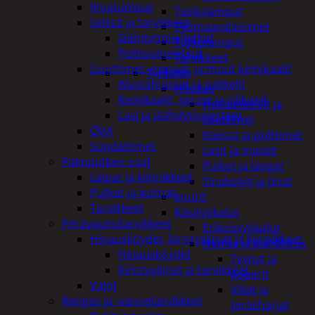
Imupumput
Taskulamput
Letkut ja tarvikkeet
Työmaavalaisimet
Jäähdyttäjänletkut
Taskulamput
Polttoaineletkut
Tarvikkeet
Liuottimet, massat, ja muut kemikaalit
Työkalut
Alustamassat ja pakkelit
Hitsaus
Kemikaalit, sprayt ja silikonit
Hitsauskolvit ja
Lasi ja jäähdytinnesteet
suuttimet
Öljyt
Kaasut ja polttimet
Suodattimet
Lasit ja maskit
Pakoputken osat
Puikot ja langat
Laipat ja kiinnikkeet
Tinakolvit ja tinat
Putket ja kulmat
Imurit
Tarvikkeet
Käsityökalut
Perävaunutarvikkeet
Erikoistyökalut
Hinausköydet, kiristysliinat ja kiinnikkeet
Hionta ja puhdistus
Hinausköydet
Tyynyt ja
Kiristysliinat ja tarvikkeet
paperit
Valot
Viilat ja
Rengas ja -vannetarvikkeet
teräsharjat