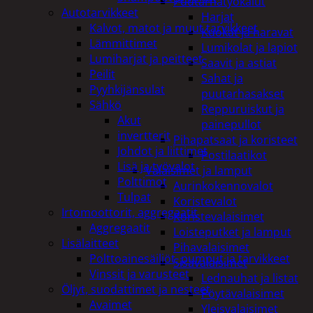
Puutarhatyökalut
Autotarvikkeet
Harjat
Kalvot, matot ja muut tarvikkeet
Kuokat ja haravat
Lämmittimet
Lumikolat ja lapiot
Lumiharjat ja peitteet
Saavit ja astiat
Peilit
Sahat ja
Pyyhkijänsulat
puutarhasakset
Sähkö
Reppuruiskut ja
Akut
painepullot
invertterit
Pihapatsaat ja koristeet
Johdot ja liittimet
Postilaatikot
Lisä ja työvalot
Valaisimet ja lamput
Polttimot
Aurinkokennovalot
Tulpat
Koristevalot
Irtomoottorit, aggregaatit
Koristevalaisimet
Aggregaatit
Loisteputket ja lamput
Lisälaitteet
Pihavalaisimet
Polttoainesäiliöt, pumput ja tarvikkeet
Sisävalaisimet
Vinssit ja varusteet
Lednauhat ja listat
Öljyt, suodattimet ja nesteet
Pöytävalaisimet
Avaimet
Yleisvalaisimet