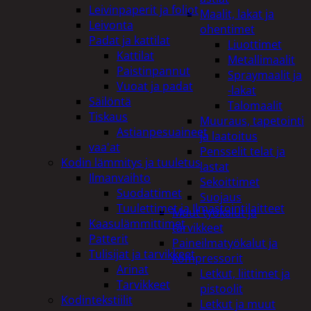
Leivinpaperit ja foliot
Maalit, lakat ja
Leivonta
ohentimet
Padat ja kattilat
Liuottimet
Kattilat
Metallimaalit
Paistinpannut
Spraymaalit ja
Vuoat ja padat
-lakat
Säilöntä
Talomaalit
Tiskaus
Muuraus, tapetointi
Astianpesuaineet
ja laatoitus
vaa'at
Pensselit telat ja
Kodin lämmitys ja tuuletus
lastat
Ilmanvaihto
Sekoittimet
Suodattimet
Suojaus
Tuulettimet ja Ilmastointilaitteet
Muut työkalut ja
Kaasulämmittimet
tarvikkeet
Patterit
Paineilmatyökalut ja
Tulisijat ja tarvikkeet
kompressorit
Arinat
Letkut, liittimet ja
Tarvikkeet
pistoolit
Kodintekstiilit
Letkut ja muut