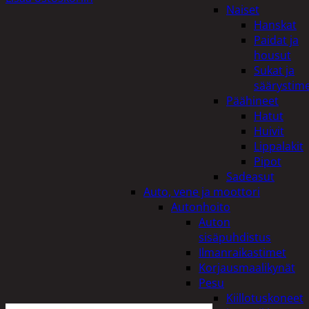
Naiset
Hanskat
Paidat ja
housut
Sukat ja
säärystim
Päähineet
Hatut
Huivit
Lippalakit
Pipot
Sadeasut
Auto, vene ja moottori
Autonhoito
Auton
sisäpuhdistus
Ilmanraikastimet
Korjausmaalikynät
Pesu
Kiillotuskoneet