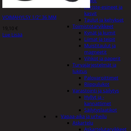
Kellot
Koriste-esineet ja
kasvit
VOIMAHYLSY 1/2″ 36 MM
Taulut ja kehykset
Toimistotarvikkeet
19,10
€
Kynät ja kumit
Lue Lisää
Liimat ja teipit
Muistitaulut ja
magneetit
Vihkot ja paperit
Turvajärjestelmät ja
lukitus
Palovaroittimet
Riippulukot
Varastointi ja säilytys
Hyllyt ja -
kannattimet
Säilytyslaatikot
Vapaa-aika ja urheilu
Askartelu
Askartelutarvikkeet