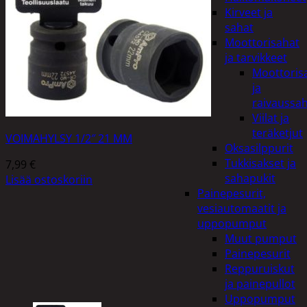
Kirveet ja
sahat
Moottorisahat
ja tarvikkeet
Moottoris
ja
raivaussa
Viilat ja
teräketjut
VOIMAHYLSY 1/2″ 21 MM
Oksasilppurit
Tukkisakset ja
7,99
€
sahapukit
Lisää ostoskoriin
Painepesurit,
vesiautomaatit ja
uppopumput
Muut pumput
Painepesurit
Reppuruiskut
ja painepullot
Uppopumput