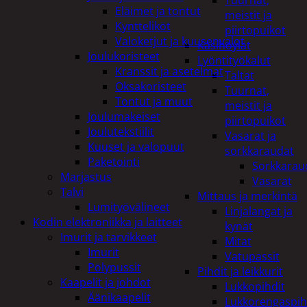
Tuurnat,
Eläimet ja tontut
meistit ja
Kyntteliköt
piirtopuikot
Valoketjut ja kuusenvalot
Käsihöylät
Joulukoristeet
Lyöntityökalut
Kranssit ja asetelmat
Taltat
Oksakoristeet
Tuurnat,
Tontut ja muut
meistit ja
Joulumakeiset
piirtopuikot
Joulutekstiilit
Vasarat ja
Kuuset ja valopuut
sorkkaraudat
Paketointi
Sorkkarau
Marjastus
Vasarat
Talvi
Mittaus ja merkintä
Lumityövälineet
Linjalangat ja
Kodin elektroniikka ja laitteet
kynät
Imurit ja tarvikkeet
Mitat
Imurit
Vatupassit
Pölypussit
Pihdit ja leikkurit
Kaapelit ja johdot
Lukkopihdit
Äänikaapelit
Lukkorengaspih