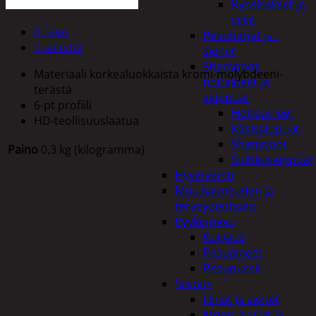
Kynsisakset ja
viilat
Kuvaus
Pesuharjat ja -
Lisätiedot
sienet
Shampoot,
Materiaali korkealuokkaista kromi-molybdeeni-
hoitaineet ja
terästä
saippuat
6-pt profiili
Hoitoaineet
HD-teollisuuslaatua
Käsisaippuat
Shampoot
Paino
0,3 kg (kilogramma)
Suihkusaippuat
Hyvinvointi
Muu kauneuden ja
terveydenhoito
Tutustu myös
Pyykinpesu
Kuivaus
Pesuaineet
Pesupussit
Siivous
Liinat ja sienet
Mopit, harjat ja