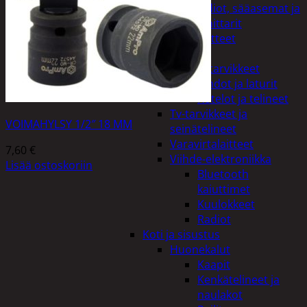
Kelloradiot, sääasemat ja
lämpömittarit
Oheislaitteet
Paristot
Puhelintarvikkeet
Johdot ja laturit
Kotelot ja telineet
Tv-tarvikkeet ja
VOIMAHYLSY 1/2″ 18 MM
seinätelineet
Varavirtalaitteet
7,60
€
Viihde-elektroniikka
Lisää ostoskoriin
Bluetooth
kaiuttimet
Kuulokkeet
Radiot
Koti ja sisustus
Huonekalut
Kaapit
Kenkätelineet ja
naulakot