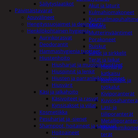
Säilytyslaatikot
Akut ja laturit
Päivittäistavarat
Kulmahiomakoneet
Apuvälineet
Kuumailmapuhaltim
Hengityssuojaimet ja desinfiointi
Mittarit
Henkilökohtainen hygienia
Mutterinvääntimet
Aurinkorasvat
Porakoneet
Deodorantit
Ruiskut
Hammashygienia tuotteet
Sahat ja sirkkelit
Hiustenhoito
Terät ja laikat
Hiusharjat ja muotoilutuotteet
Hionta ja
Hiuspinnit ja lenkit
katkaisu
Hiusten ja parranleikkuukoneet
Kierretapit ja
Hiusvärit
työkalut
Käsi ja jalkahoito
Kiviporanterät
Käsivoiteet ja rasvat
Kuviosahanterä
Kynsisakset ja viilat
Lasi- ja
Kosmetiikka
tiiliporanterät
Pesuharjat ja -sienet
Metalliporanter
Shampoot, hoitaineet ja saippuat
Monitoimikone
Hoitoaineet
terät