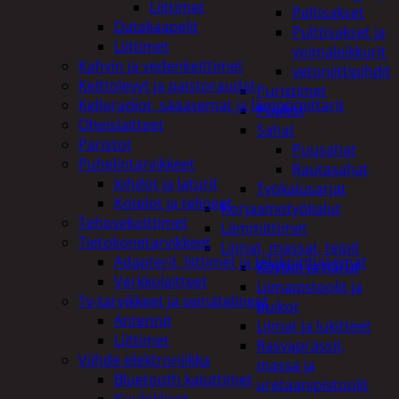
Liittimet
Peltisakset
Datakaapelit
Pulttisakset ja
Liittimet
voimaleikkurit
Kahvin ja vedenkeittimet
vetoniittipihdit
Keittolevyt ja paistoraudat
Puristimet
Kelloradiot, sääasemat ja lämpömittarit
Puukot
Oheislaitteet
Sahat
Paristot
Puusahat
Puhelintarvikkeet
Rautasahat
Johdot ja laturit
Työkalusarjat
Kotelot ja telineet
Korjaamotyökalut
Tehosekoittimet
Lämmittimet
Tietokonetarvikkeet
Liimat, massat, teipit
Adapterit, liittimet ja telakointiasemat
Köydet ja narut
Verkkolaitteet
Liimapistoolit ja
Tv-tarvikkeet ja seinätelineet
puikot
Antennit
Liimat ja lukitteet
Liittimet
Rasvaprässit,
Viihde-elektroniikka
massa ja
Bluetooth kaiuttimet
uretaanipistoolit
Kuulokkeet