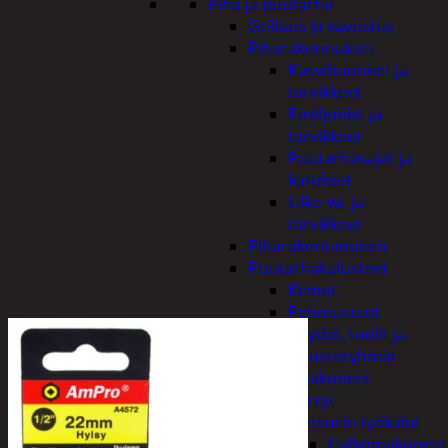
Piha ja puutarha
Grillaus ja savustus
Piharakennukset
Kasvihuoneet ja
tarvikkeet
Paviljonkit ja
tarvikkeet
Puutarhavajat ja
katokset
Ulko-wc ja
tarvikkeet
Piharakentaminen
Puutarhakalusteet
Keinut
Pehmusteet
Pöydät, tuolit ja
kalusteryhmät
Puutarhakoneet
Kärryt
Metsurin työkalut
Halkomakoneet