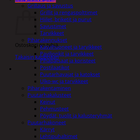
Grillaus ja savustus
Ostoskori
Grillit ja rengaspolttimet
Hiilet, briketit ja purut
Savustimet
Tarvikkeet
Piharakennukset
Ostoskori on tyhjä.
Kasvihuoneet ja tarvikkeet
Paviljonkit ja tarvikkeet
Takaisin kauppaan
Pihapatsaat ja koristeet
Postilaatikot
Puutarhavajat ja katokset
Ulko-wc ja tarvikkeet
Piharakentaminen
Puutarhakalusteet
Keinut
Pehmusteet
Pöydät, tuolit ja kalusteryhmät
Puutarhakoneet
Kärryt
Lehtipuhaltimet