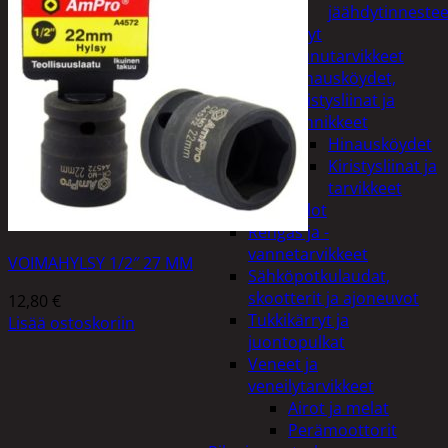
jäähdytinnestee
Öljyt
Perävaunutarvikkeet
Hinausköydet,
kiristysliinat ja
kiinnikkeet
Hinausköydet
Kiristysliinat ja
tarvikkeet
Valot
Rengas ja -
vannetarvikkeet
VOIMAHYLSY 1/2″ 27 MM
Sähköpotkulaudat,
skootterit ja ajoneuvot
12,80
€
Tukkikärryt ja
Lisää ostoskoriin
juontopulkat
Veneet ja
veneilytarvikkeet
Airot ja melat
Perämoottorit