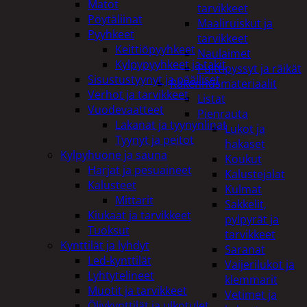
Matot
tarvikkeet
Pöytäliinat
Maaliruiskut ja
Pyyhkeet
tarvikkeet
Keittiöpyyhkeet
Naulaimet
Kylpypyyhkeet ja takit
Pulttipyssyt ja räikät
Sisustustyynyt ja päälliset
Rakennusmateriaalit
Verhot ja tarvikkeet
Listat
Vuodevaatteet
Pienrauta
Lakanat ja tyynynlinat
Lukot ja
Tyynyt ja peitot
hakaset
Kylpyhuone ja sauna
Koukut
Harjat ja pesuaineet
Kalustejalat
Kalusteet
Kulmat
Mittarit
Sakkelit,
Kiukaat ja tarvikkeet
pylpyrät ja
Tuoksut
tarvikkeet
Kynttilät ja lyhdyt
Saranat
Led-kynttilät
Vaijerilukot ja
Lyhtytelineet
klemmarit
Muotit ja tarvikkeet
Vetimet ja
Öljykynttilät ja ulkotulet