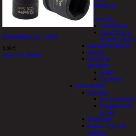
Kodin lämmitys ja
tuuletus
Ilmanvaihto
Suodattimet
Tuulettimet ja
VOIMAHYLSY 1/2″ 23 MM
Ilmastointilaitte
Kaasulämmittimet
8,80
€
Patterit
Lisää ostoskoriin
Tulisijat ja
tarvikkeet
Arinat
Tarvikkeet
Kodintekstiilit
Pyyhkeet
Keittiöpyyhkeet
Kylpypyyhkeet
ja takit
Pöytäliinat
Sisustustyynyt ja
päälliset