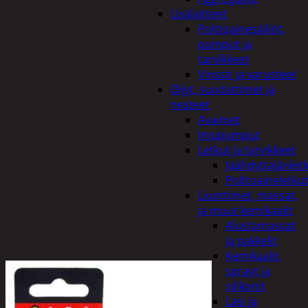
Lisälaitteet
Polttoainesäiliöt,
pumput ja
tarvikkeet
Vinssit ja varusteet
Öljyt, suodattimet ja
nesteet
Avaimet
Imupumput
Letkut ja tarvikkeet
Jäähdyttäjänlet
Polttoaineletku
Liuottimet, massat,
ja muut kemikaalit
Alustamassat
ja pakkelit
Kemikaalit,
sprayt ja
silikonit
Lasi ja