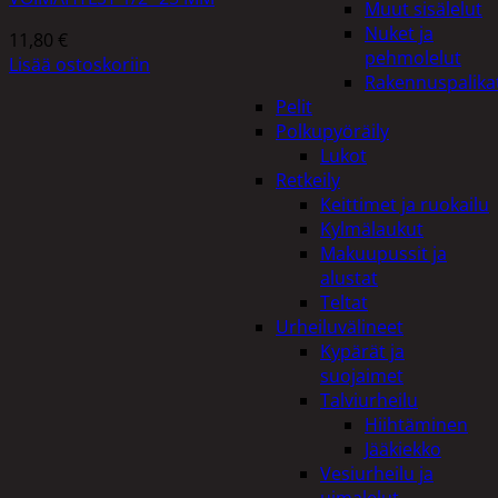
Muut sisälelut
Nuket ja
11,80
€
pehmolelut
Lisää ostoskoriin
Rakennuspalika
Pelit
Polkupyöräily
Lukot
Retkeily
Keittimet ja ruokailu
Kylmälaukut
Makuupussit ja
alustat
Teltat
Urheiluvälineet
Kypärät ja
suojaimet
Talviurheilu
Hiihtäminen
Jääkiekko
Vesiurheilu ja