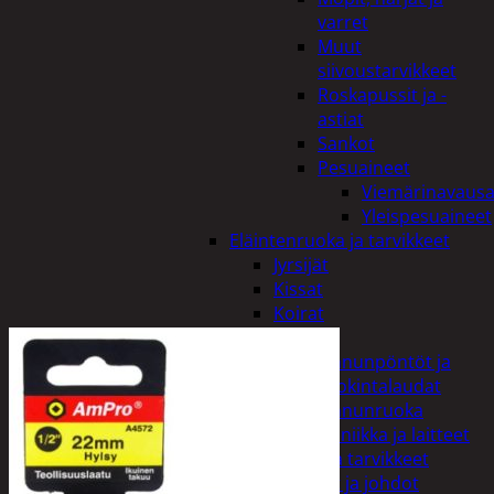
varret
Muut
siivoustarvikkeet
Roskapussit ja -
astiat
Sankot
Pesuaineet
Viemärinavausa
Yleispesuaineet
Eläintenruoka ja tarvikkeet
Jyrsijät
Kissat
Koirat
Linnut
Linnunpöntöt ja
ruokintalaudat
Linnunruoka
Kodin elektroniikka ja laitteet
Imurit ja tarvikkeet
Kaapelit ja johdot