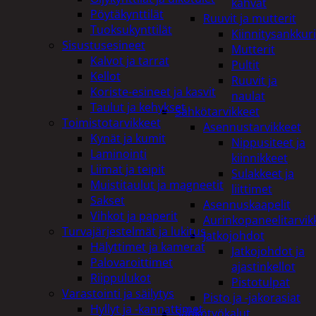
kahvat
Pöytäkynttilät
Ruuvit ja mutterit
Tuoksukynttilät
Kiinnitysankkuri
Sisustusesineet
Mutterit
Kalvot ja tarrat
Pultit
Kellot
Ruuvit ja
Koriste-esineet ja kasvit
naulat
Taulut ja kehykset
Sähkötarvikkeet
Toimistotarvikkeet
Asennustarvikkeet
Kynät ja kumit
Nippusiteet ja
Laminointi
kiinnikkeet
Liimat ja teipit
Sulakkeet ja
Muistitaulut ja magneetit
liittimet
Sakset
Asennuskaapelit
Vihkot ja paperit
Aurinkopaneelitarvik
Turvajärjestelmät ja lukitus
Jatkojohdot
Hälyttimet ja kamerat
Jatkojohdot ja
Palovaroittimet
ajastinkellot
Riippulukot
Pistotulpat
Varastointi ja säilytys
Pisto ja -jakorasiat
Hyllyt ja -kannattimet
Sähkötyökalut