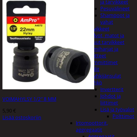
ja tarvikkeet
Pesuvälineet
Shampoot ja
vahat
Autotarvikkeet
Kalvot, matot ja
muut tarvikkeet
Lumiharjat ja
peitteet
Lämmittimet
Peilit
Pyyhkijänsulat
Sähkö
Invertterit
Johdot ja
VOIMAHYLSY 1/2″ 8 MM
liittimet
Lisä ja työvalot
5,90
€
Polttimot
Lisää ostoskoriin
Irtomoottorit,
aggregaatit
Aggregaatit