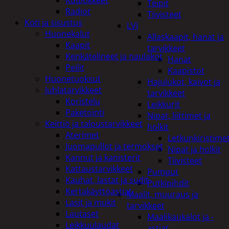
Teipit
Radiot
Tiivisteet
Koti ja sisustus
LVI
Huonekalut
Allaskaapit, hanat ja
Kaapit
tarvikkeet
Kenkätelineet ja naulakot
Hanat
Peilit
Kaapistot
Huonetuoksut
Hajulukot, kaivot ja
Juhlatarvikkeet
tarvikkeet
Koristelu
Leikkurit
Paketointi
Nipat, liittimet ja
Keittiö ja taloustarvikkeet
holkit
Aterimet
Letkunkiristime
Juomapullot ja termokset
Nipat ja holkit
Kannut ja kanisterit
Tiivisteet
Kattaustarvikkeet
Pumput
Kauhat, lastat ja sudit
Putkipihdit
Kertakäyttöastiat
Maalit, muuraus ja
Lasit ja mukit
tarvikkeet
Lautaset
Maalikaukalot ja -
Leikkuulaudat
astiat