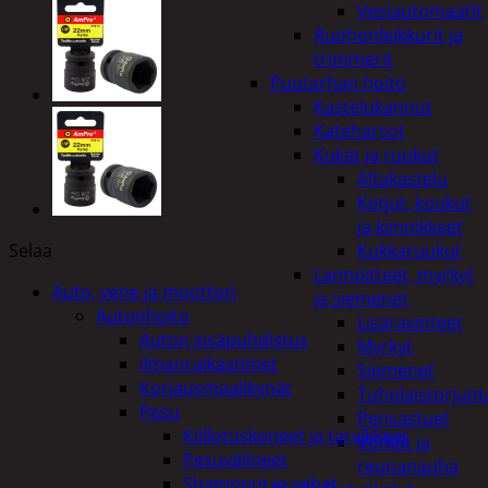
Vesiautomaatit
Ruohonleikkurit ja
trimmerit
Puutarhan hoito
Kastelukannut
Kateharsot
Kukat ja ruukut
Altakastelu
Ketjut, koukut
ja kiinnikkeet
Selaa
Kukkaruukut
Lannoitteet, myrkyt
Auto, vene ja moottori
ja siemenet
Autonhoito
Lisäravinteet
Auton sisäpuhdistus
Myrkyt
ilmanraikastimet
Siemenet
Korjausmaalikynät
Tuholaistorjunt
Pesu
Pensastuet
Kiillotuskoneet ja tarvikkeet
Verkot ja
Pesuvälineet
reunanauha
Shampoot ja vahat