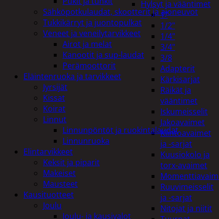
Pukit ja tunkit
Hylsyt ja vääntimet
Sähköpotkulaudat, skootterit ja ajoneuvot
1"
Tukkikärryt ja juontopulkat
1/2"
Veneet ja veneilytarvikkeet
1/4"
Airot ja melat
3/4"
Kanootit ja sup-laudat
3/8
Perämoottorit
Adapterit
Eläintenruoka ja tarvikkeet
Kärkisarjat
Jyrsijät
Räikät ja
Kissat
vääntimet
Koirat
Iskumeisselit
Linnut
Jakoavaimet
Linnunpöntöt ja ruokintalaudat
Kiintoavaimet
Linnunruoka
ja -sarjat
Elintarvikkeet
Kuusiokolo ja
Keksit ja piparit
torx-avaimet
Makeiset
Momenttiavaim
Mausteet
Ruuvimeisselit
Kausituotteet
ja -sarjat
Joulu
Nitojat ja niitit
Joulu- ja kausivalot