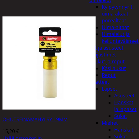
uimalelut
Kylpytynnyrit,
uima-altaat,
porealtaat
Uima-altaat
Uimalelut ja
kelluntavälineet
Vaatteet ja asusteet
Heijastimet
Laukut ja reput
Käsilaukut
Reput
Vaatteet
Lapset
Asusteet
Hanskat
ja lapaset
Sukat
OHUTSEINÄMÄHYLSY 19MM
Miehet
Hanskat
15,20
€
Sukat
Lisää ostoskoriin