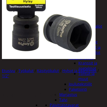
Tuotevalikoima
Poistotuotteet
Kausituotteet
Joulu
Joulu- ja kausivalot
Eläimet ja
tontut
Kyntteliköt
Valoketjut ja
kuusenvalot
Joulukoristeet
Kranssit ja
asetelmat
Etusivu
/
Työkalut
/
Käsityökalut
/
Hylsyt ja vääntimet
/
Tontut ja
1/2"
muut
Joulutekstiilit
Paketointi
VOIMAHYLSY 1/2″ 17 MM
Marjastus
Talvi
Päivittäistavarat