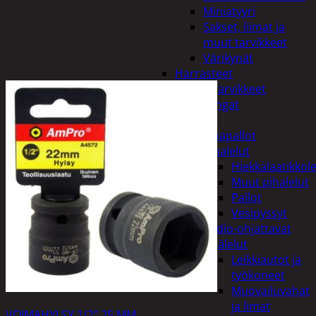
Miniatyyri
Sakset, liimat ja
muut tarvikkeet
Värikynät
Harrasteet
Käsityötarvikkeet
Langat
Lelut
Ilmapallot
Pihalelut
Hiekkalaatikkole
Muut pihalelut
Pallot
Vesipyssyt
Radio-ohjattavat
Sisälelut
Leikkiautot ja
työkoneet
Muovailuvahat
ja limat
VOIMAHYLSY 1/2″ 25 MM