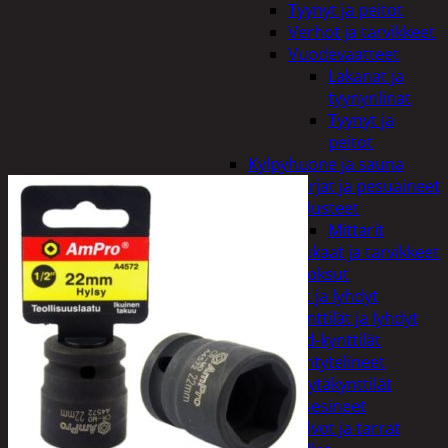
Tyynyt ja peitot
Verhot ja tarvikkeet
Vuodevaatteet
Lakanat ja
tyynynlinat
Tyynyt ja
peitot
Kylpyhuone ja sauna
Harjat ja pesuaineet
Kalusteet
Mittarit
Kiukaat ja tarvikkeet
Tuoksut
Kynttilät ja lyhdyt
Kynttilät ja lyhdyt
Led-kynttilät
Lyhtytelineet
Pöytäkynttilät
Sisustusesineet
Kalvot ja tarrat