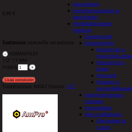
Apuvälineet
Hengityssuojaimet ja
6,80
€
desinfiointi
Henkilökohtainen
hygienia
Deodorantit
Saatavuus:
saatavilla varastossa
Hiustenhoito
Hiusharjat ja
VOIMAHYLSY
muotoilutuotte
1/2" 17 MM
Hiuspinnit ja
määrä
lenkit
Hiusvärit
Lisää ostoskoriin
Hiusten ja
Tuotetunnus:
A4567
Osasto:
1/2"
parranleikkuuk
Hammashygienia
tuotteet
Kosmetiikka
Käsi ja jalkahoito
Käsivoiteet ja
rasvat