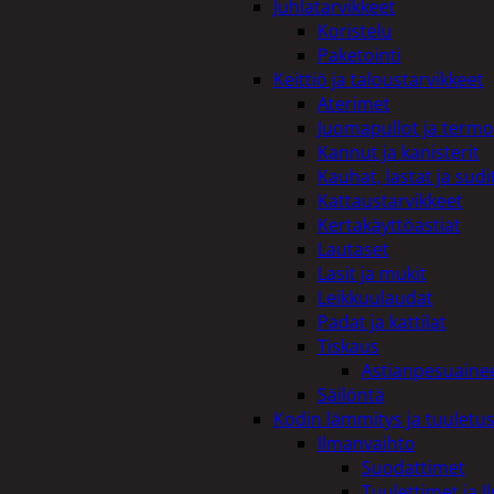
Juhlatarvikkeet
Koristelu
Paketointi
Keittiö ja taloustarvikkeet
Aterimet
Juomapullot ja termo
Kannut ja kanisterit
Kauhat, lastat ja sudi
Kattaustarvikkeet
Kertakäyttöastiat
Lautaset
Lasit ja mukit
Leikkuulaudat
Padat ja kattilat
Tiskaus
Astianpesuaine
Säilöntä
Kodin lämmitys ja tuuletu
Ilmanvaihto
Suodattimet
Tuulettimet ja I