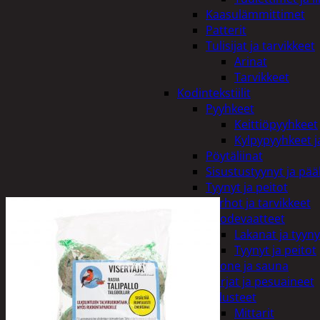
Kaasulämmittimet
Patterit
Tulisijat ja tarvikkeet
Arinat
Tarvikkeet
Kodintekstiilit
Pyyhkeet
Keittiöpyyhkeet
Kylpypyyhkeet ja
Pöytäliinat
Sisustustyynyt ja pääl
Tyynyt ja peitot
Verhot ja tarvikkeet
Vuodevaatteet
Lakanat ja tyyny
Tyynyt ja peitot
Kylpyhuone ja sauna
Harjat ja pesuaineet
Kalusteet
Mittarit