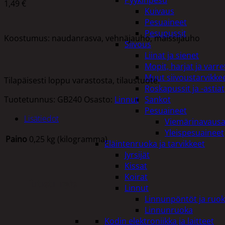
Pyykinpesu
1,49
€
Kuivaus
Pesuaineet
Pesupussit
Koostumus: naudanrasva, vehnäjauho, maissijauho
Siivous
Liinat ja sienet
Mopit, harjat ja varre
Muut siivoustarvikke
Tilapäisesti loppu varastosta, tilaustuote.
Roskapussit ja -astiat
Tuotetunnus:
GB240
Osasto:
Linnut
Sankot
Pesuaineet
Lisätiedot
Viemärinavausa
Yleispesuaineet
Paino
0,25 kg (kilogramma)
Eläintenruoka ja tarvikkeet
Jyrsijät
Kissat
Koirat
Tutustu myös
Linnut
Linnunpöntöt ja ruok
Linnunruoka
Kodin elektroniikka ja laitteet