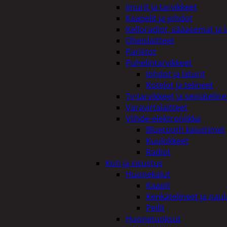
Imurit ja tarvikkeet
Kaapelit ja johdot
Kelloradiot, sääasemat ja 
Oheislaitteet
Paristot
Puhelintarvikkeet
Johdot ja laturit
Kotelot ja telineet
Tv-tarvikkeet ja seinäteline
Varavirtalaitteet
Viihde-elektroniikka
Bluetooth kaiuttimet
Kuulokkeet
Radiot
Koti ja sisustus
Huonekalut
Kaapit
Kenkätelineet ja naul
Peilit
Huonetuoksut