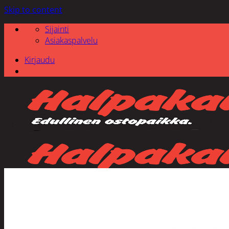
Skip to content
Sijainti
Asiakaspalvelu
Kirjaudu
Etsi: