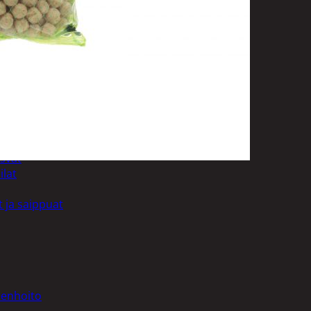
uotoilutuotteet
kit
anleikkuukoneet
tteet
asvat
ilat
 ja saippuat
denhoito