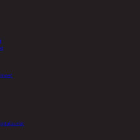
t
et
ineet
intalaudat