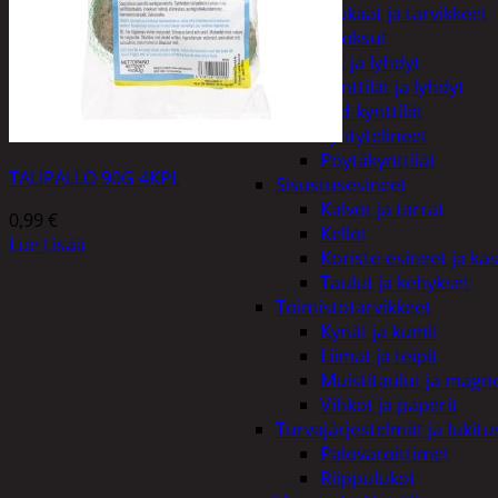
Kiukaat ja tarvikkeet
Tuoksut
Kynttilät ja lyhdyt
Kynttilät ja lyhdyt
Led-kynttilät
Lyhtytelineet
Pöytäkynttilät
TALIPALLO 90G 4KPL
Sisustusesineet
Kalvot ja tarrat
0,99
€
Kellot
Lue Lisää
Koriste-esineet ja kas
Taulut ja kehykset
Toimistotarvikkeet
Kynät ja kumit
Liimat ja teipit
Muistitaulut ja magne
Vihkot ja paperit
Turvajärjestelmät ja lukitu
Palovaroittimet
Riippulukot