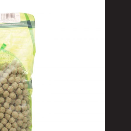
t
uusenvalot
telmat
fiointi