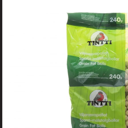
Tuotevalikoima
Poistotuotteet
Kausituotteet
Joulu
Joulu- ja kausivalot
Eläimet ja tontu
Kyntteliköt
Valoketjut ja k
Joulukoristeet
Kranssit ja ase
Tontut ja muut
Joulutekstiilit
Paketointi
Marjastus
Talvi
Päivittäistavarat
Apuvälineet
Hengityssuojaimet ja desin