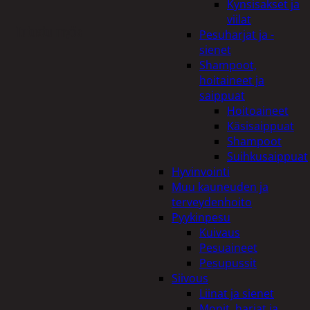
Kynsisakset ja
viilat
Tutustu myös
Pesuharjat ja -
sienet
Shampoot,
hoitaineet ja
saippuat
Hoitoaineet
Käsisaippuat
Shampoot
Suihkusaippuat
Hyvinvointi
Muu kauneuden ja
terveydenhoito
Pyykinpesu
Kuivaus
Pesuaineet
Pesupussit
Siivous
Liinat ja sienet
Mopit, harjat ja