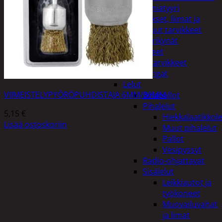
Miniatyyri
Sakset, liimat ja
muut tarvikkeet
Värikynät
Harrasteet
Käsityötarvikkeet
Langat
Lelut
VIIMEISTELYPYÖRÖPUHDISTAJA 6MM/30MM
Ilmapallot
Pihalelut
5,15
€
Hiekkalaatikkole
Lisää ostoskoriin
Muut pihalelut
Pallot
Vesipyssyt
Radio-ohjattavat
Sisälelut
Leikkiautot ja
työkoneet
Muovailuvahat
ja limat