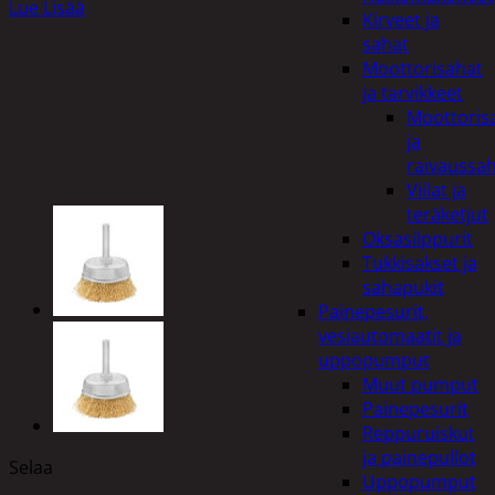
Lue Lisää
Kirveet ja
sahat
Moottorisahat
ja tarvikkeet
Moottoris
ja
raivaussa
Viilat ja
teräketjut
Oksasilppurit
Tukkisakset ja
sahapukit
Painepesurit,
vesiautomaatit ja
uppopumput
Muut pumput
Painepesurit
Reppuruiskut
ja painepullot
Selaa
Uppopumput