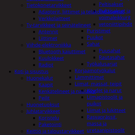
Peltisakset
Tietokonetarvikkeet
Pulttisakset ja
Adapterit, liittimet ja telakointiasemat
voimaleikkurit
Verkkolaitteet
vetoniittipihdit
Tv-tarvikkeet ja seinätelineet
Puristimet
Antennit
Puukot
Liittimet
Sahat
Viihde-elektroniikka
Puusahat
Bluetooth kaiuttimet
Rautasahat
Kuulokkeet
Työkalusarjat
Radiot
Korjaamotyökalut
Koti ja sisustus
Lämmittimet
Huonekalut
Liimat, massat, teipit
Kaapit
Köydet ja narut
Kenkätelineet ja naulakot
Liimapistoolit ja
Peilit
puikot
Huonetuoksut
Liimat ja lukitteet
Juhlatarvikkeet
Rasvaprässit,
Koristelu
massa ja
Paketointi
uretaanipistoolit
Keittiö ja taloustarvikkeet