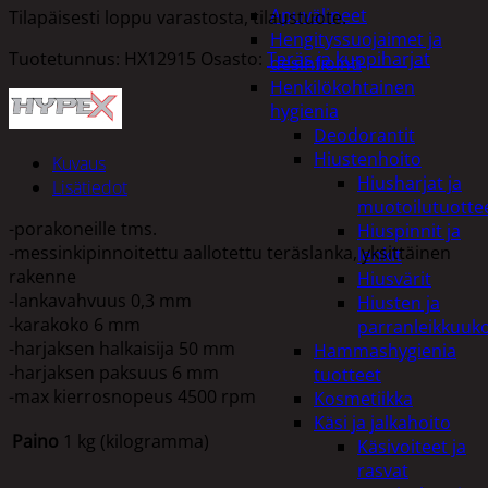
Apuvälineet
Tilapäisesti loppu varastosta, tilaustuote.
Hengityssuojaimet ja
Tuotetunnus:
HX12915
Osasto:
Teräs ja kuppiharjat
desinfiointi
Henkilökohtainen
hygienia
Deodorantit
Hiustenhoito
Kuvaus
Hiusharjat ja
Lisätiedot
muotoilutuotte
-porakoneille tms.
Hiuspinnit ja
-messinkipinnoitettu aallotettu teräslanka, yksittäinen
lenkit
rakenne
Hiusvärit
-lankavahvuus 0,3 mm
Hiusten ja
-karakoko 6 mm
parranleikkuuk
-harjaksen halkaisija 50 mm
Hammashygienia
-harjaksen paksuus 6 mm
tuotteet
-max kierrosnopeus 4500 rpm
Kosmetiikka
Käsi ja jalkahoito
Paino
1 kg (kilogramma)
Käsivoiteet ja
rasvat