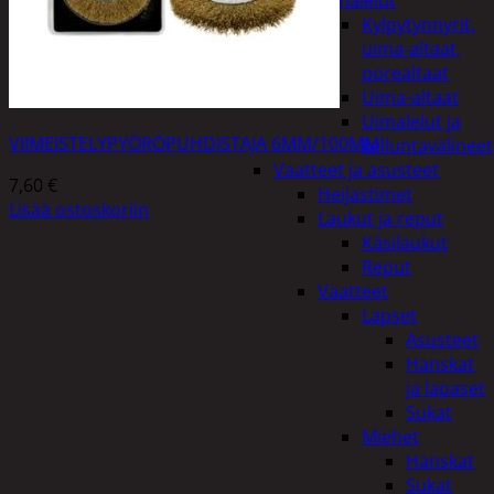
uimalelut
Kylpytynnyrit,
uima-altaat,
porealtaat
Uima-altaat
Uimalelut ja
VIIMEISTELYPYÖRÖPUHDISTAJA 6MM/100MM
kelluntavälineet
Vaatteet ja asusteet
7,60
€
Heijastimet
Lisää ostoskoriin
Laukut ja reput
Käsilaukut
Reput
Vaatteet
Lapset
Asusteet
Hanskat
ja lapaset
Sukat
Miehet
Hanskat
Sukat