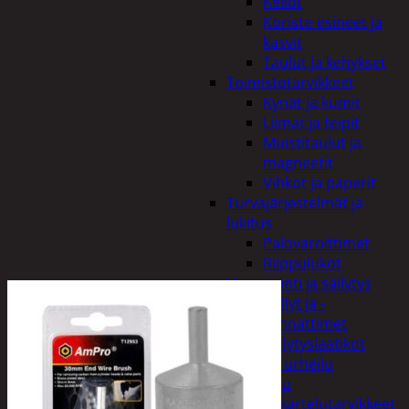
Kellot
Koriste-esineet ja
kasvit
Taulut ja kehykset
Toimistotarvikkeet
Kynät ja kumit
Liimat ja teipit
Muistitaulut ja
magneetit
Vihkot ja paperit
Turvajärjestelmät ja
lukitus
Palovaroittimet
Riippulukot
Varastointi ja säilytys
Hyllyt ja -
kannattimet
Säilytyslaatikot
Vapaa-aika ja urheilu
Askartelu
Askartelutarvikkeet