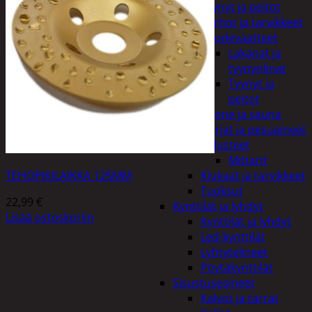
Tyynyt ja peitot
Verhot ja tarvikkeet
Vuodevaatteet
Lakanat ja
tyynynlinat
Tyynyt ja
peitot
Kylpyhuone ja sauna
Harjat ja pesuaineet
Kalusteet
Mittarit
TEHOPIKILAIKKA 125MM
Kiukaat ja tarvikkeet
Tuoksut
22,99
€
Kynttilät ja lyhdyt
Lisää ostoskoriin
Kynttilät ja lyhdyt
Led-kynttilät
Lyhtytelineet
Pöytäkynttilät
Sisustusesineet
Kalvot ja tarrat