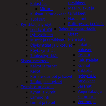
tarvikkeet
Kalusteet
Maaliruiskut ja
Mittarit
tarvikkeet
Kiukaat ja tarvikkeet
Naulaimet
Tuoksut
Pulttipyssyt ja räikät
Kynttilät ja lyhdyt
Rakennusmateriaalit
Led-kynttilät
Listat
Lyhtytelineet
Pienrauta
Muotit ja tarvikkeet
Lukot ja
Öljykynttilät ja ulkotulet
hakaset
Pöytäkynttilät
Koukut
Tuoksukynttilät
Kalustejalat
Sisustusesineet
Kulmat
Kalvot ja tarrat
Sakkelit,
Kellot
pylpyrät ja
Koriste-esineet ja kasvit
tarvikkeet
Taulut ja kehykset
Saranat
Toimistotarvikkeet
Vaijerilukot ja
Kynät ja kumit
klemmarit
Laminointi
Vetimet ja
Liimat ja teipit