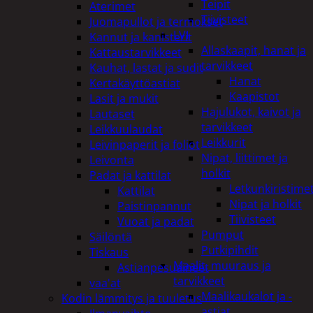
Teipit
Aterimet
Tiivisteet
Juomapullot ja termokset
LVI
Kannut ja kanisterit
Allaskaapit, hanat ja
Kattaustarvikkeet
tarvikkeet
Kauhat, lastat ja sudit
Hanat
Kertakäyttöastiat
Kaapistot
Lasit ja mukit
Hajulukot, kaivot ja
Lautaset
tarvikkeet
Leikkuulaudat
Leikkurit
Leivinpaperit ja foliot
Nipat, liittimet ja
Leivonta
holkit
Padat ja kattilat
Letkunkiristime
Kattilat
Nipat ja holkit
Paistinpannut
Tiivisteet
Vuoat ja padat
Pumput
Säilöntä
Putkipihdit
Tiskaus
Maalit, muuraus ja
Astianpesuaineet
tarvikkeet
vaa'at
Maalikaukalot ja -
Kodin lämmitys ja tuuletus
astiat