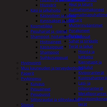
Akut ja laturit
Hiusvärit
Kulmahiomakoneet
Käsi ja jalkahoito
Kuumailmapuhaltim
Käsivoiteet ja rasvat
Mittarit
Kynsisakset ja viilat
Mutterinvääntimet
Kosmetiikka
Porakoneet
Pesuharjat ja -sienet
Ruiskut
Shampoot, hoitaineet ja saippuat
Sahat ja sirkkelit
Hoitoaineet
Terät ja laikat
Käsisaippuat
Hionta ja
Shampoot
katkaisu
Suihkusaippuat
Kierretapit ja
Hyvinvointi
työkalut
Muu kauneuden ja terveydenhoito
Kiviporanterät
Paperit
Kuviosahanterä
Pyykinpesu
Lasi- ja
Kuivaus
tiiliporanterät
Pesuaineet
Metalliporanter
Pesupussit
Monitoimikone
Silitysraudat ja silityslaudat
terät
Siivous