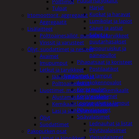
Puutarhatyökalut
Polttimot
Harjat
Tulpat
Kuokat ja haravat
Irtomoottorit, aggregaatit
Lumikolat ja lapiot
Aggregaatit
Saavit ja astiat
Lisälaitteet
Sahat ja
Polttoainesäiliöt, pumput ja tarvikkeet
puutarhasakset
Vinssit ja varusteet
Reppuruiskut ja
Öljyt, suodattimet ja nesteet
painepullot
Avaimet
Pihapatsaat ja koristeet
Imupumput
Postilaatikot
Letkut ja tarvikkeet
Valaisimet ja lamput
Jäähdyttäjänletkut
Aurinkokennovalot
Polttoaineletkut
Koristevalot
Liuottimet, massat, ja muut kemikaalit
Koristevalaisimet
Alustamassat ja pakkelit
Loisteputket ja lamput
Kemikaalit, sprayt ja silikonit
Pihavalaisimet
Lasi ja jäähdytinnesteet
Sisävalaisimet
Öljyt
Lednauhat ja listat
Suodattimet
Pöytävalaisimet
Pakoputken osat
Yleisvalaisimet
Laipat ja kiinnikkeet