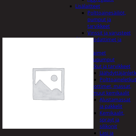
Lisälaitteet
Polttoainesäiliöt,
pumput ja
tarvikkeet
Vinssit ja varusteet
Öljyt, suodattimet ja
nesteet
Avaimet
Imupumput
Letkut ja tarvikkeet
Jäähdyttäjänlet
Polttoaineletku
Liuottimet, massat,
ja muut kemikaalit
Alustamassat
ja pakkelit
Kemikaalit,
sprayt ja
silikonit
Lasi ja