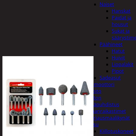
Naiset
Hanskat
Paidat ja
housut
Sukat ja
säärystim
Päähineet
Hatut
Huivit
Lippalakit
Pipot
Sadeasut
Auto, vene ja moottori
Autonhoito
Auton
sisäpuhdistus
Ilmanraikastimet
Korjausmaalikynät
Pesu
Kiillotuskoneet