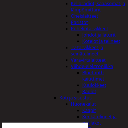
Kelloradiot, sääasemat ja
lämpömittarit
Oheislaitteet
Paristot
Puhelintarvikkeet
Johdot ja laturit
Kotelot ja telineet
Tv-tarvikkeet ja
seinätelineet
Varavirtalaitteet
Viihde-elektroniikka
Bluetooth
kaiuttimet
Kuulokkeet
Radiot
Koti ja sisustus
Huonekalut
Kaapit
Kenkätelineet ja
naulakot