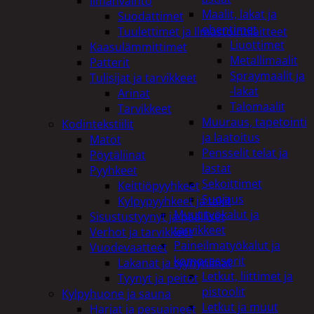
Ilmanvaihto
Maalit, lakat ja
Suodattimet
ohentimet
Tuulettimet ja Ilmastointilaitteet
Liuottimet
Kaasulämmittimet
Metallimaalit
Patterit
Spraymaalit ja
Tulisijat ja tarvikkeet
-lakat
Arinat
Talomaalit
Tarvikkeet
Muuraus, tapetointi
Kodintekstiilit
ja laatoitus
Matot
Pensselit telat ja
Pöytäliinat
lastat
Pyyhkeet
Sekoittimet
Keittiöpyyhkeet
Suojaus
Kylpypyyhkeet ja takit
Muut työkalut ja
Sisustustyynyt ja päälliset
tarvikkeet
Verhot ja tarvikkeet
Paineilmatyökalut ja
Vuodevaatteet
kompressorit
Lakanat ja tyynynlinat
Letkut, liittimet ja
Tyynyt ja peitot
pistoolit
Kylpyhuone ja sauna
Letkut ja muut
Harjat ja pesuaineet