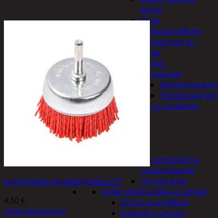
varret
Muut
siivoustarvikkeet
Roskapussit ja -
astiat
Sankot
Pesuaineet
Viemärinavausa
Yleispesuaineet
Eläintenruoka ja tarvikkeet
Jyrsijät
Kissat
Koirat
Linnut
Linnunpöntöt ja
ruokintalaudat
Linnunruoka
KUPPIHARJA 65×6MM FINBULLET
Kodin elektroniikka ja laitteet
4,50
€
Imurit ja tarvikkeet
Lisää ostoskoriin
Kaapelit ja johdot