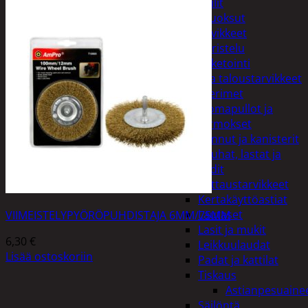
Peilit
Huonetuoksut
Juhlatarvikkeet
Koristelu
Paketointi
Keittiö ja taloustarvikkeet
Aterimet
Juomapullot ja
termokset
Kannut ja kanisterit
Kauhat, lastat ja
sudit
Kattaustarvikkeet
Kertakäyttöastiat
Lautaset
VIIMEISTELYPYÖRÖPUHDISTAJA 6MM/75MM
Lasit ja mukit
6,30
€
Leikkuulaudat
Lisää ostoskoriin
Padat ja kattilat
Tiskaus
Astianpesuaine
Säilöntä