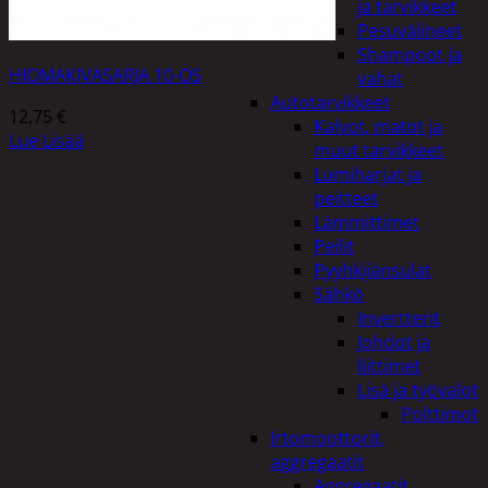
ja tarvikkeet
Pesuvälineet
Shampoot ja
HIOMAKIVASARJA 10-OS
vahat
Autotarvikkeet
12,75
€
Kalvot, matot ja
Lue Lisää
muut tarvikkeet
Lumiharjat ja
peitteet
Lämmittimet
Peilit
Pyyhkijänsulat
Sähkö
Invertterit
Johdot ja
liittimet
Lisä ja työvalot
Polttimot
Irtomoottorit,
aggregaatit
Aggregaatit