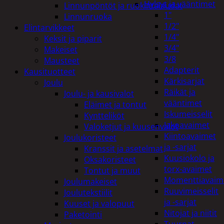
Hylsyt ja vääntimet
Linnunpöntöt ja ruokintalaudat
1"
Linnunruoka
1/2"
Elintarvikkeet
1/4"
Keksit ja piparit
3/4"
Makeiset
3/8
Mausteet
Adapterit
Kausituotteet
Kärkisarjat
Joulu
Räikät ja
Joulu- ja kausivalot
vääntimet
Eläimet ja tontut
Iskumeisselit
Kyntteliköt
Jakoavaimet
Valoketjut ja kuusenvalot
Kiintoavaimet
Joulukoristeet
ja -sarjat
Kranssit ja asetelmat
Kuusiokolo ja
Oksakoristeet
torx-avaimet
Tontut ja muut
Momenttiavaim
Joulumakeiset
Ruuvimeisselit
Joulutekstiilit
ja -sarjat
Kuuset ja valopuut
Nitojat ja niitit
Paketointi