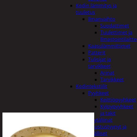
Kodin lämmitys ja
tuuletus
Ilmanvaihto
Suodattimet
Tuulettimet ja
Ilmastointilaitte
Kaasulämmittimet
Patterit
Tulisijat ja
tarvikkeet
Arinat
Tarvikkeet
Kodintekstiilit
Pyyhkeet
Keittiöpyyhkeet
Kylpypyyhkeet
ja takit
Pöytäliinat
Sisustustyynyt ja
päälliset