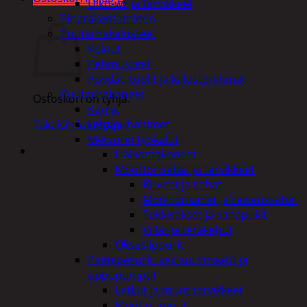
Ulko-wc ja tarvikkeet
Ostoskori
Piharakentaminen
Puutarhakalusteet
Keinut
Pehmusteet
Pöydät, tuolit ja kalusteryhmät
Puutarhakoneet
Ostoskori on tyhjä.
Kärryt
Lehtipuhaltimet
Takaisin kauppaan
Metsurin työkalut
Halkomakoneet
Moottorisahat ja tarvikkeet
Kirveet ja sahat
Moottorisahat ja raivaussahat
Tukkisakset ja sahapukit
Viilat ja teräketjut
Oksasilppurit
Painepesurit, vesiautomaatit ja
uppopumput
Letkut ja muut tarvikkeet
Muut pumput