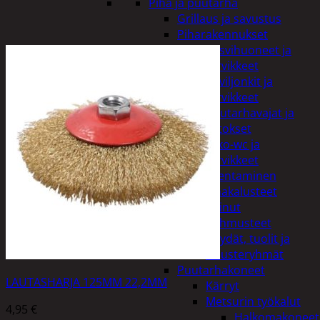
Piha ja puutarha
Grillaus ja savustus
Piharakennukset
Kasvihuoneet ja
tarvikkeet
Paviljonkit ja
tarvikkeet
Puutarhavajat ja
katokset
Ulko-wc ja
tarvikkeet
Piharakentaminen
Puutarhakalusteet
Keinut
Pehmusteet
Pöydät, tuolit ja
kalusteryhmät
Puutarhakoneet
LAUTASHARJA 125MM 22,2MM
Kärryt
Metsurin työkalut
4,95
€
Halkomakoneet