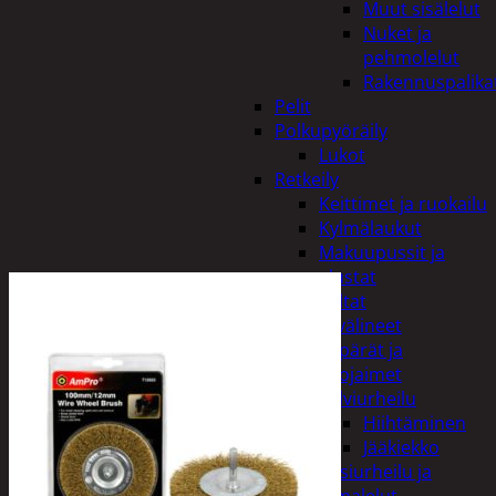
Muut sisälelut
Nuket ja
pehmolelut
Rakennuspalika
Pelit
Polkupyöräily
Lukot
Retkeily
Keittimet ja ruokailu
Kylmälaukut
Makuupussit ja
alustat
Teltat
Urheiluvälineet
Kypärät ja
suojaimet
Talviurheilu
Hiihtäminen
Jääkiekko
Vesiurheilu ja