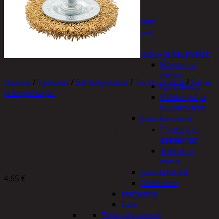
Tuotevalikoima
Poistotuotteet
Kausituotteet
Joulu
Joulu- ja kausivalot
Eläimet ja
tontut
Etusivu
/
Työkalut
/
Sähkötyökalut
/
Terät ja laikat
/
Teräs
Kyntteliköt
ja kuppiharjat
Valoketjut ja
kuusenvalot
Joulukoristeet
VIIMEISTELYPYÖRÖPUHDISTAJA 6MM/50MM
Kranssit ja
asetelmat
Tontut ja
muut
Joulutekstiilit
4,65
€
Paketointi
Marjastus
Talvi
Päivittäistavarat