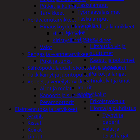
Taskulamput
Putket ja kulmat
Työmaavalaisimet
Tarvikkeet
Taskulamput
Perävaunutarvikkeet
Tarvikkeet
Hinausköydet, kiristysliinat ja kiinnikkeet
Työkalut
Hinausköydet
Hitsaus
Kiristysliinat ja tarvikkeet
Hitsauskolvit ja
Valot
suuttimet
Rengas ja -vannetarvikkeet
Kaasut ja polttimet
Pukit ja tunkit
Lasit ja maskit
Sähköpotkulaudat, skootterit ja ajoneuvot
Puikot ja langat
Tukkikärryt ja juontopulkat
Tinakolvit ja tinat
Veneet ja veneilytarvikkeet
Imurit
Airot ja melat
Käsityökalut
Kanootit ja sup-laudat
Erikoistyökalut
Perämoottorit
Hionta ja puhdistus
Eläintenruoka ja tarvikkeet
Tyynyt ja
Jyrsijät
paperit
Kissat
Viilat ja
Koirat
teräsharjat
Linnut