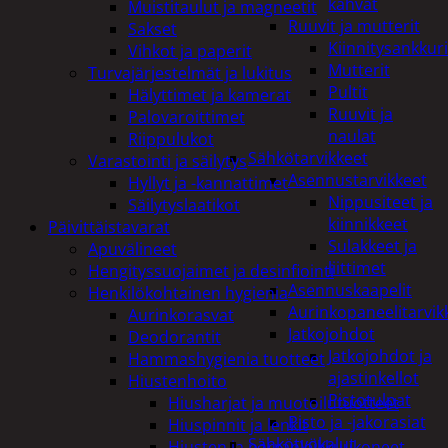
kahvat
Muistitaulut ja magneetit
Ruuvit ja mutterit
Sakset
Kiinnitysankkuri
Vihkot ja paperit
Mutterit
Turvajärjestelmät ja lukitus
Pultit
Hälyttimet ja kamerat
Ruuvit ja
Palovaroittimet
naulat
Riippulukot
Sähkötarvikkeet
Varastointi ja säilytys
Asennustarvikkeet
Hyllyt ja -kannattimet
Nippusiteet ja
Säilytyslaatikot
kiinnikkeet
Päivittäistavarat
Sulakkeet ja
Apuvälineet
liittimet
Hengityssuojaimet ja desinfiointi
Asennuskaapelit
Henkilökohtainen hygienia
Aurinkopaneelitarvik
Aurinkorasvat
Jatkojohdot
Deodorantit
Jatkojohdot ja
Hammashygienia tuotteet
ajastinkellot
Hiustenhoito
Pistotulpat
Hiusharjat ja muotoilutuotteet
Pisto ja -jakorasiat
Hiuspinnit ja lenkit
Sähkötyökalut
Hiusten ja parranleikkuukoneet