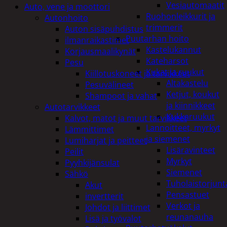
Vesiautomaatit
Auto, vene ja moottori
Ruohonleikkurit ja
Autonhoito
trimmerit
Auton sisäpuhdistus
Puutarhan hoito
ilmanraikastimet
Kastelukannut
Korjausmaalikynät
Kateharsot
Pesu
Kukat ja ruukut
Kiillotuskoneet ja tarvikkeet
Altakastelu
Pesuvälineet
Ketjut, koukut
Shampoot ja vahat
ja kiinnikkeet
Autotarvikkeet
Kukkaruukut
Kalvot, matot ja muut tarvikkeet
Lannoitteet, myrkyt
Lämmittimet
ja siemenet
Lumiharjat ja peitteet
Lisäravinteet
Peilit
Myrkyt
Pyyhkijänsulat
Siemenet
Sähkö
Tuholaistorjunt
Akut
Pensastuet
invertterit
Verkot ja
Johdot ja liittimet
reunanauha
Lisä ja työvalot