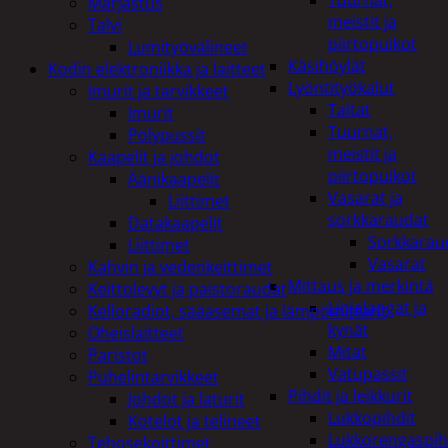
Tuurnat,
Marjastus
meistit ja
Talvi
piirtopuikot
Lumityövälineet
Käsihöylät
Kodin elektroniikka ja laitteet
Lyöntityökalut
Imurit ja tarvikkeet
Taltat
Imurit
Tuurnat,
Pölypussit
meistit ja
Kaapelit ja johdot
piirtopuikot
Äänikaapelit
Vasarat ja
Liittimet
sorkkaraudat
Datakaapelit
Sorkkarau
Liittimet
Vasarat
Kahvin ja vedenkeittimet
Mittaus ja merkintä
Keittolevyt ja paistoraudat
Linjalangat ja
Kelloradiot, sääasemat ja lämpömittarit
kynät
Oheislaitteet
Mitat
Paristot
Vatupassit
Puhelintarvikkeet
Pihdit ja leikkurit
Johdot ja laturit
Lukkopihdit
Kotelot ja telineet
Lukkorengaspih
Tehosekoittimet