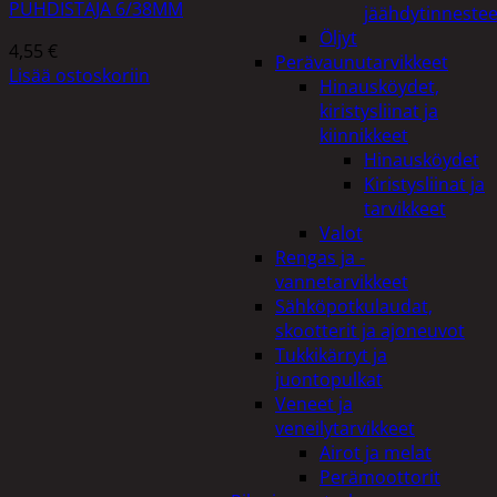
PUHDISTAJA 6/38MM
jäähdytinnestee
Öljyt
4,55
€
Perävaunutarvikkeet
Lisää ostoskoriin
Hinausköydet,
kiristysliinat ja
kiinnikkeet
Hinausköydet
Kiristysliinat ja
tarvikkeet
Valot
Rengas ja -
vannetarvikkeet
Sähköpotkulaudat,
skootterit ja ajoneuvot
Tukkikärryt ja
juontopulkat
Veneet ja
veneilytarvikkeet
Airot ja melat
Perämoottorit