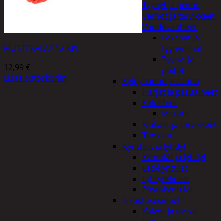
Tyynyt ja peitot
Verhot ja tarvikkeet
Vuodevaatteet
Lakanat ja
MUSTEKALAT 12 KPL
tyynynlinat
Tyynyt ja
12,99
€
peitot
Lisää ostoskoriin
Kylpyhuone ja sauna
Harjat ja pesuaineet
Kalusteet
Mittarit
Kiukaat ja tarvikkeet
Tuoksut
Kynttilät ja lyhdyt
Kynttilät ja lyhdyt
Led-kynttilät
Lyhtytelineet
Pöytäkynttilät
Sisustusesineet
Kalvot ja tarrat