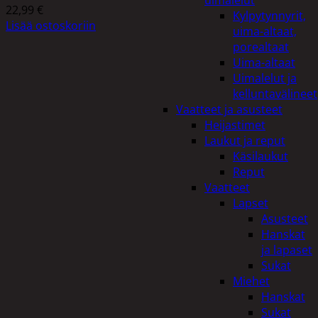
uimalelut
22,99
€
Kylpytynnyrit,
Lisää ostoskoriin
uima-altaat,
porealtaat
Uima-altaat
Uimalelut ja
kelluntavälineet
Vaatteet ja asusteet
Heijastimet
Laukut ja reput
Käsilaukut
Reput
Vaatteet
Lapset
Asusteet
Hanskat
ja lapaset
Sukat
Miehet
Hanskat
Sukat