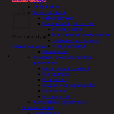
Kärryt
Ostoskori
Lehtipuhaltimet
Metsurin työkalut
Halkomakoneet
Moottorisahat ja tarvikkeet
Kirveet ja sahat
Moottorisahat ja raivaussahat
Ostoskori on tyhjä.
Tukkisakset ja sahapukit
Viilat ja teräketjut
Takaisin kauppaan
Oksasilppurit
Painepesurit, vesiautomaatit ja
uppopumput
Letkut ja muut tarvikkeet
Muut pumput
Painepesurit
Reppuruiskut ja painepullot
Uppopumput
Vesiautomaatit
Ruohonleikkurit ja trimmerit
Puutarhan hoito
Kastelukannut