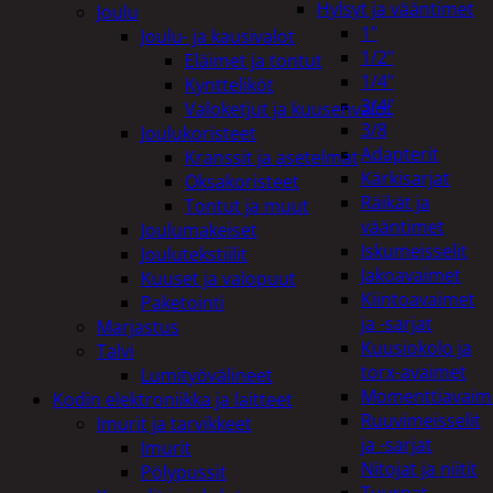
Hylsyt ja vääntimet
Joulu
1"
Joulu- ja kausivalot
1/2"
Eläimet ja tontut
1/4"
Kyntteliköt
3/4"
Valoketjut ja kuusenvalot
3/8
Joulukoristeet
Adapterit
Kranssit ja asetelmat
Kärkisarjat
Oksakoristeet
Räikät ja
Tontut ja muut
vääntimet
Joulumakeiset
Iskumeisselit
Joulutekstiilit
Jakoavaimet
Kuuset ja valopuut
Kiintoavaimet
Paketointi
ja -sarjat
Marjastus
Kuusiokolo ja
Talvi
torx-avaimet
Lumityövälineet
Momenttiavaim
Kodin elektroniikka ja laitteet
Ruuvimeisselit
Imurit ja tarvikkeet
ja -sarjat
Imurit
Nitojat ja niitit
Pölypussit