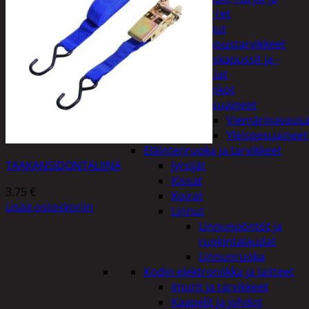
varret
Muut
siivoustarvikkeet
Roskapussit ja -
astiat
Sankot
Pesuaineet
Viemärinavausa
Yleispesuaineet
Eläintenruoka ja tarvikkeet
TAAKANSIDONTALIINA
Jyrsijät
Kissat
3,75
€
Koirat
Lisää ostoskoriin
Linnut
Linnunpöntöt ja
ruokintalaudat
Linnunruoka
Kodin elektroniikka ja laitteet
Imurit ja tarvikkeet
Kaapelit ja johdot