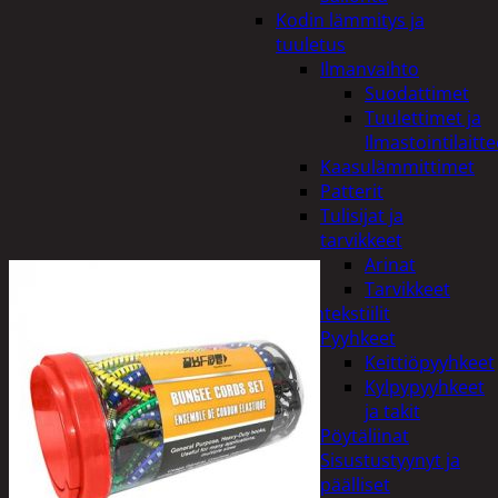
Kodin lämmitys ja
tuuletus
Ilmanvaihto
Suodattimet
Tuulettimet ja
Ilmastointilaitte
Kaasulämmittimet
Patterit
Tulisijat ja
tarvikkeet
Arinat
Tarvikkeet
Kodintekstiilit
Pyyhkeet
Keittiöpyyhkeet
Kylpypyyhkeet
ja takit
Pöytäliinat
Sisustustyynyt ja
päälliset