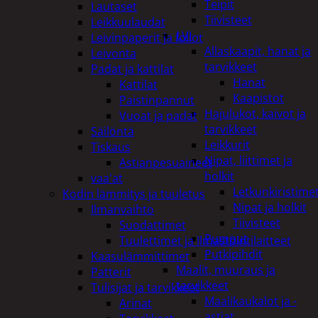
Teipit
Lautaset
Tiivisteet
Leikkuulaudat
LVI
Leivinpaperit ja foliot
Allaskaapit, hanat ja
Leivonta
tarvikkeet
Padat ja kattilat
Hanat
Kattilat
Kaapistot
Paistinpannut
Hajulukot, kaivot ja
Vuoat ja padat
tarvikkeet
Säilöntä
Leikkurit
Tiskaus
Nipat, liittimet ja
Astianpesuaineet
holkit
vaa'at
Letkunkiristime
Kodin lämmitys ja tuuletus
Nipat ja holkit
Ilmanvaihto
Tiivisteet
Suodattimet
Pumput
Tuulettimet ja Ilmastointilaitteet
Putkipihdit
Kaasulämmittimet
Maalit, muuraus ja
Patterit
tarvikkeet
Tulisijat ja tarvikkeet
Maalikaukalot ja -
Arinat
astiat