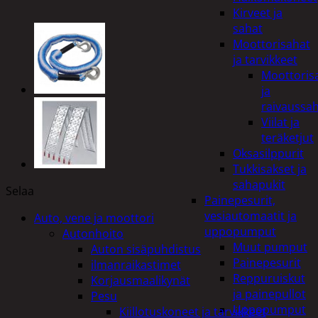
Kirveet ja
sahat
Moottorisahat
ja tarvikkeet
Moottoris
ja
raivaussa
Viilat ja
teräketjut
Oksasilppurit
Tukkisakset ja
sahapukit
Selaa
Painepesurit,
vesiautomaatit ja
Auto, vene ja moottori
uppopumput
Autonhoito
Muut pumput
Auton sisäpuhdistus
Painepesurit
ilmanraikastimet
Reppuruiskut
Korjausmaalikynät
ja painepullot
Pesu
Uppopumput
Kiillotuskoneet ja tarvikkeet