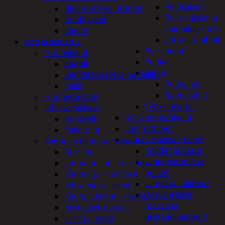
Peltisakset
Bluetooth kaiuttimet
Pulttisakset ja
Kuulokkeet
voimaleikkurit
Radiot
vetoniittipihdit
Koti ja sisustus
Puristimet
Huonekalut
Puukot
Kaapit
Sahat
Kenkätelineet ja naulakot
Puusahat
Peilit
Rautasahat
Huonetuoksut
Työkalusarjat
Juhlatarvikkeet
Korjaamotyökalut
Koristelu
Lämmittimet
Paketointi
Liimat, massat, teipit
Keittiö ja taloustarvikkeet
Köydet ja narut
Aterimet
Liimapistoolit ja
Juomapullot ja termokset
puikot
Kannut ja kanisterit
Liimat ja lukitteet
Kattaustarvikkeet
Rasvaprässit,
Kauhat, lastat ja sudit
massa ja
Kertakäyttöastiat
uretaanipistoolit
Lasit ja mukit