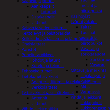
Tuurnat,
Kaapelit ja johdot
meistit ja
Äänikaapelit
piirtopuikot
Liittimet
Käsihöylät
Datakaapelit
Lyöntityökalut
Liittimet
Taltat
Kahvin ja vedenkeittimet
Tuurnat,
Keittolevyt ja paistoraudat
meistit ja
Kelloradiot, sääasemat ja lämpömittarit
piirtopuikot
Oheislaitteet
Vasarat ja
Paristot
sorkkaraudat
Puhelintarvikkeet
Sorkkarau
Johdot ja laturit
Vasarat
Kotelot ja telineet
Mittaus ja merkintä
Tehosekoittimet
Linjalangat ja
Tietokonetarvikkeet
kynät
Adapterit, liittimet ja telakointiasemat
Mitat
Verkkolaitteet
Vatupassit
Tv-tarvikkeet ja seinätelineet
Pihdit ja leikkurit
Antennit
Lukkopihdit
Liittimet
Lukkorengaspih
Viihde-elektroniikka