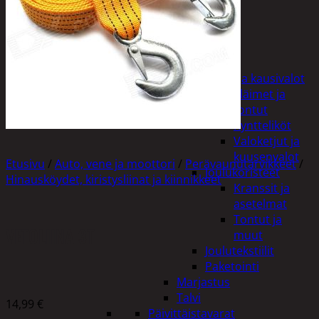
Tuotevalikoima
Poistotuotteet
Kausituotteet
Joulu
Joulu- ja kausivalot
Eläimet ja
tontut
Kyntteliköt
Valoketjut ja
kuusenvalot
Etusivu
/
Auto, vene ja moottori
/
Perävaunutarvikkeet
/
Joulukoristeet
Hinausköydet, kiristysliinat ja kiinnikkeet
Kranssit ja
asetelmat
Tontut ja
VETOLIINA 3T
muut
Joulutekstiilit
Paketointi
Marjastus
Talvi
14,99
€
Päivittäistavarat