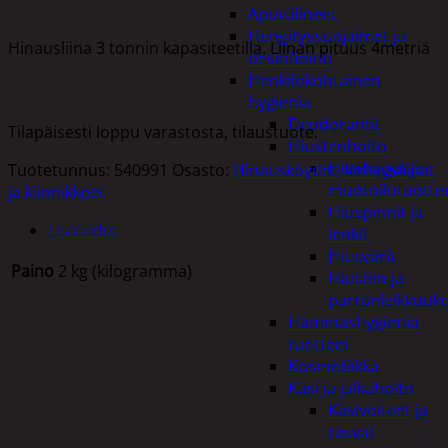
Apuvälineet
Hengityssuojaimet ja
Hinausliina 3 tonnin kapasiteetilla. Liinan pituus 4metriä
desinfiointi
Henkilökohtainen
hygienia
Deodorantit
Tilapäisesti loppu varastosta, tilaustuote.
Hiustenhoito
Hiusharjat ja
Tuotetunnus:
540991
Osasto:
Hinausköydet, kiristysliinat
muotoilutuotte
ja kiinnikkeet
Hiuspinnit ja
Lisätiedot
lenkit
Hiusvärit
Paino
2 kg (kilogramma)
Hiusten ja
parranleikkuuk
Hammashygienia
tuotteet
Tutustu myös
Kosmetiikka
Käsi ja jalkahoito
Käsivoiteet ja
rasvat