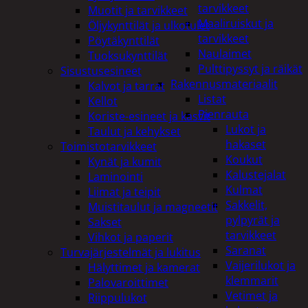
tarvikkeet
Muotit ja tarvikkeet
Maaliruiskut ja
Öljykynttilät ja ulkotulet
tarvikkeet
Pöytäkynttilät
Naulaimet
Tuoksukynttilät
Pulttipyssyt ja räikät
Sisustusesineet
Rakennusmateriaalit
Kalvot ja tarrat
Listat
Kellot
Pienrauta
Koriste-esineet ja kasvit
Lukot ja
Taulut ja kehykset
hakaset
Toimistotarvikkeet
Koukut
Kynät ja kumit
Kalustejalat
Laminointi
Kulmat
Liimat ja teipit
Sakkelit,
Muistitaulut ja magneetit
pylpyrät ja
Sakset
tarvikkeet
Vihkot ja paperit
Saranat
Turvajärjestelmät ja lukitus
Vaijerilukot ja
Hälyttimet ja kamerat
klemmarit
Palovaroittimet
Vetimet ja
Riippulukot