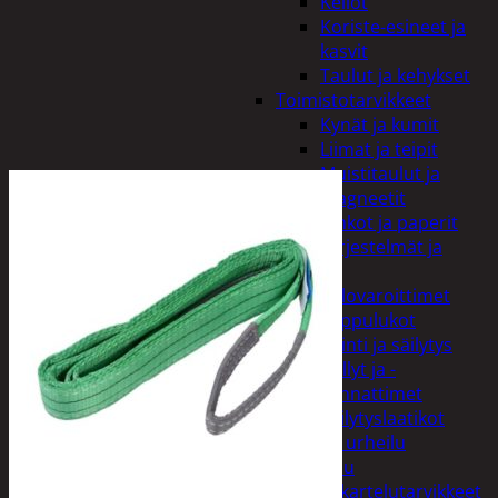
Kellot
Koriste-esineet ja
kasvit
Taulut ja kehykset
Toimistotarvikkeet
Kynät ja kumit
Liimat ja teipit
Muistitaulut ja
magneetit
Vihkot ja paperit
Turvajärjestelmät ja
lukitus
Palovaroittimet
Riippulukot
Varastointi ja säilytys
Hyllyt ja -
kannattimet
Säilytyslaatikot
Vapaa-aika ja urheilu
Askartelu
Askartelutarvikkeet