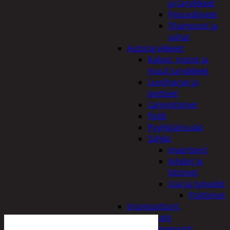
ja tarvikkeet
Pesuvälineet
Shampoot ja
vahat
Autotarvikkeet
Kalvot, matot ja
muut tarvikkeet
Lumiharjat ja
peitteet
Lämmittimet
Peilit
Pyyhkijänsulat
Sähkö
Invertterit
Johdot ja
liittimet
Lisä ja työvalot
Polttimot
Irtomoottorit,
aggregaatit
Aggregaatit