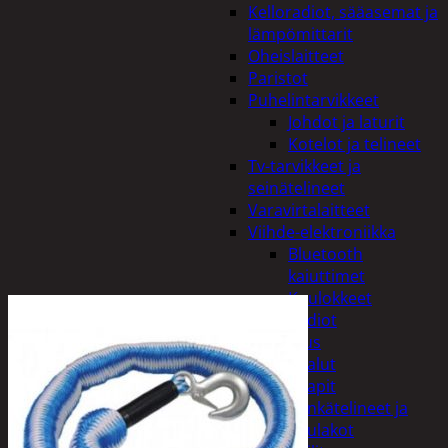
Kelloradiot, sääasemat ja
lämpömittarit
Oheislaitteet
Paristot
Puhelintarvikkeet
Johdot ja laturit
Kotelot ja telineet
Tv-tarvikkeet ja
seinätelineet
Varavirtalaitteet
Viihde-elektroniikka
Bluetooth
kaiuttimet
Kuulokkeet
Radiot
Koti ja sisustus
Huonekalut
Kaapit
Kenkätelineet ja
naulakot