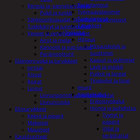
Taskulamput
Rengas ja -vannetarvikkeet
Työmaavalaisimet
Pukit ja tunkit
Taskulamput
Sähköpotkulaudat, skootterit ja ajoneuvot
Tarvikkeet
Tukkikärryt ja juontopulkat
Työkalut
Veneet ja veneilytarvikkeet
Hitsaus
Airot ja melat
Hitsauskolvit ja
Kanootit ja sup-laudat
suuttimet
Perämoottorit
Kaasut ja polttimet
Eläintenruoka ja tarvikkeet
Lasit ja maskit
Jyrsijät
Puikot ja langat
Kissat
Tinakolvit ja tinat
Koirat
Imurit
Linnut
Käsityökalut
Linnunpöntöt ja ruokintalaudat
Erikoistyökalut
Linnunruoka
Hionta ja puhdistus
Elintarvikkeet
Tyynyt ja
Keksit ja piparit
paperit
Makeiset
Viilat ja
Mausteet
teräsharjat
Kausituotteet