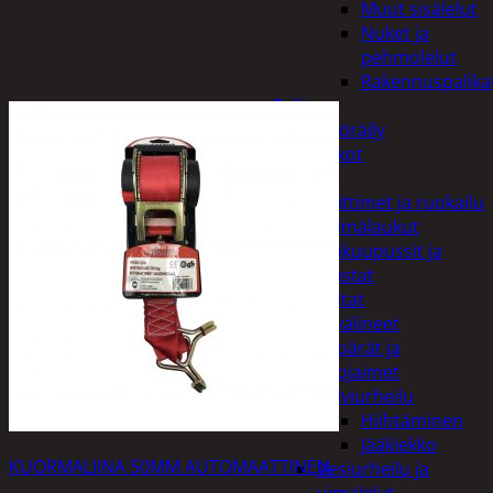
Muut sisälelut
Nuket ja
pehmolelut
Rakennuspalika
Pelit
Polkupyöräily
Lukot
Retkeily
Keittimet ja ruokailu
Kylmälaukut
Makuupussit ja
alustat
Teltat
Urheiluvälineet
Kypärät ja
suojaimet
Talviurheilu
Hiihtäminen
Jääkiekko
KUORMALIINA 50MM AUTOMAATTINEN
Vesiurheilu ja