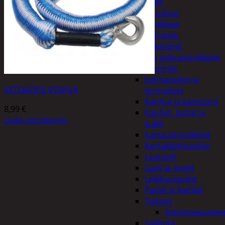
Peilit
Huonetuoksut
Juhlatarvikkeet
Koristelu
Paketointi
Keittiö ja taloustarvikkeet
Aterimet
Juomapullot ja
VETOKÖYSI VENYVÄ
termokset
Kannut ja kanisterit
8,99
€
Kauhat, lastat ja
Lisää ostoskoriin
sudit
Kattaustarvikkeet
Kertakäyttöastiat
Lautaset
Lasit ja mukit
Leikkuulaudat
Padat ja kattilat
Tiskaus
Astianpesuaine
Säilöntä