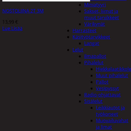
Miniatyyri
NOSTOLIINA 2T 3M
Sakset, liimat ja
muut tarvikkeet
13,99
€
Värikynät
Lue Lisää
Harrasteet
Käsityötarvikkeet
Langat
Lelut
Ilmapallot
Pihalelut
Hiekkalaatikkole
Muut pihalelut
Pallot
Vesipyssyt
Radio-ohjattavat
Sisälelut
Leikkiautot ja
työkoneet
Muovailuvahat
ja limat