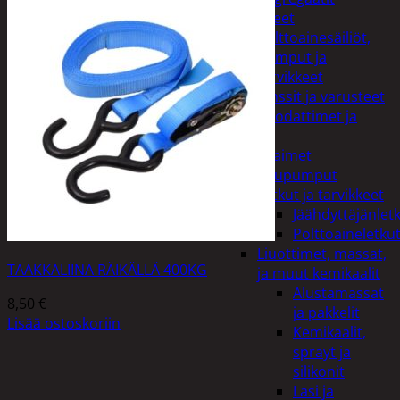
Lisälaitteet
Polttoainesäiliöt,
pumput ja
tarvikkeet
Vinssit ja varusteet
Öljyt, suodattimet ja
nesteet
Avaimet
Imupumput
Letkut ja tarvikkeet
Jäähdyttäjänlet
Polttoaineletku
Liuottimet, massat,
TAAKKALIINA RÄIKÄLLÄ 400KG
ja muut kemikaalit
Alustamassat
8,50
€
ja pakkelit
Lisää ostoskoriin
Kemikaalit,
sprayt ja
silikonit
Lasi ja