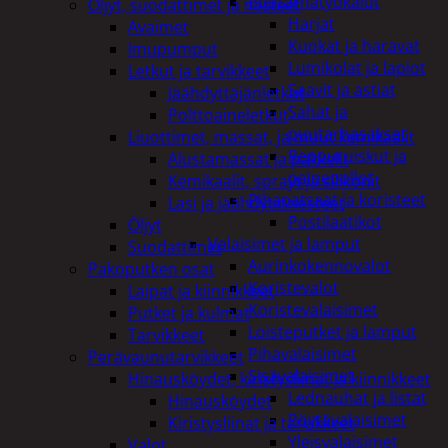
Puutarhatyökalut
Öljyt, suodattimet ja nesteet
Harjat
Avaimet
Kuokat ja haravat
Imupumput
Lumikolat ja lapiot
Letkut ja tarvikkeet
Saavit ja astiat
Jäähdyttäjänletkut
Sahat ja
Polttoaineletkut
puutarhasakset
Liuottimet, massat, ja muut kemikaalit
Reppuruiskut ja
Alustamassat ja pakkelit
painepullot
Kemikaalit, sprayt ja silikonit
Pihapatsaat ja koristeet
Lasi ja jäähdytinnesteet
Postilaatikot
Öljyt
Valaisimet ja lamput
Suodattimet
Aurinkokennovalot
Pakoputken osat
Koristevalot
Laipat ja kiinnikkeet
Koristevalaisimet
Putket ja kulmat
Loisteputket ja lamput
Tarvikkeet
Pihavalaisimet
Perävaunutarvikkeet
Sisävalaisimet
Hinausköydet, kiristysliinat ja kiinnikkeet
Lednauhat ja listat
Hinausköydet
Pöytävalaisimet
Kiristysliinat ja tarvikkeet
Yleisvalaisimet
Valot