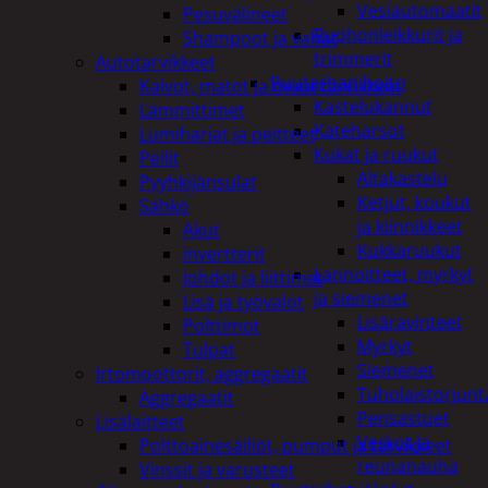
Vesiautomaatit
Pesuvälineet
Ruohonleikkurit ja
Shampoot ja vahat
trimmerit
Autotarvikkeet
Puutarhan hoito
Kalvot, matot ja muut tarvikkeet
Kastelukannut
Lämmittimet
Kateharsot
Lumiharjat ja peitteet
Kukat ja ruukut
Peilit
Altakastelu
Pyyhkijänsulat
Ketjut, koukut
Sähkö
ja kiinnikkeet
Akut
Kukkaruukut
invertterit
Lannoitteet, myrkyt
Johdot ja liittimet
ja siemenet
Lisä ja työvalot
Lisäravinteet
Polttimot
Myrkyt
Tulpat
Siemenet
Irtomoottorit, aggregaatit
Tuholaistorjunt
Aggregaatit
Pensastuet
Lisälaitteet
Verkot ja
Polttoainesäiliöt, pumput ja tarvikkeet
reunanauha
Vinssit ja varusteet