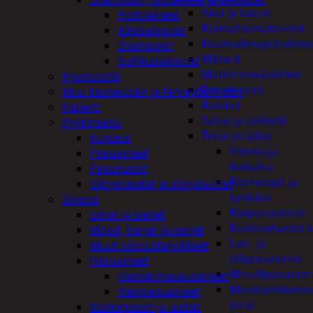
Akut ja laturit
Hoitoaineet
Kulmahiomakoneet
Käsisaippuat
Kuumailmapuhaltim
Shampoot
Mittarit
Suihkusaippuat
Mutterinvääntimet
Hyvinvointi
Porakoneet
Muu kauneuden ja terveydenhoito
Ruiskut
Paperit
Sahat ja sirkkelit
Pyykinpesu
Terät ja laikat
Kuivaus
Hionta ja
Pesuaineet
katkaisu
Pesupussit
Kierretapit ja
Silitysraudat ja silityslaudat
työkalut
Siivous
Kiviporanterät
Liinat ja sienet
Kuviosahanterä
Mopit, harjat ja varret
Lasi- ja
Muut siivoustarvikkeet
tiiliporanterät
Pesuaineet
Metalliporanter
Viemärinavausaineet
Monitoimikone
Yleispesuaineet
terät
Roskapussit ja -astiat