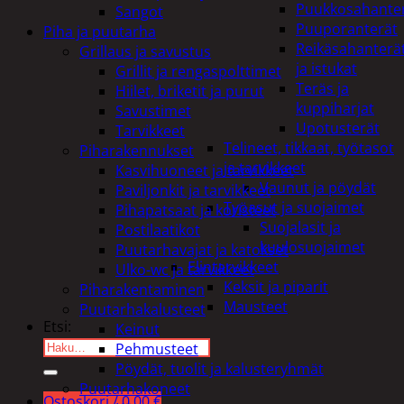
Puukkosahante
Sangot
Puuporanterät
Piha ja puutarha
Reikäsahanterä
Grillaus ja savustus
ja istukat
Grillit ja rengaspolttimet
Teräs ja
Hiilet, briketit ja purut
kuppiharjat
Savustimet
Upotusterät
Tarvikkeet
Telineet, tikkaat, työtasot
Piharakennukset
ja tarvikkeet
Kasvihuoneet ja tarvikkeet
Vaunut ja pöydät
Paviljonkit ja tarvikkeet
Työasut ja suojaimet
Pihapatsaat ja koristeet
Suojalasit ja
Postilaatikot
kuulosuojaimet
Puutarhavajat ja katokset
Elintarvikkeet
Ulko-wc ja tarvikkeet
Keksit ja piparit
Piharakentaminen
Mausteet
Puutarhakalusteet
Etsi:
Keinut
Pehmusteet
Pöydät, tuolit ja kalusteryhmät
Puutarhakoneet
Ostoskori /
0,00
€