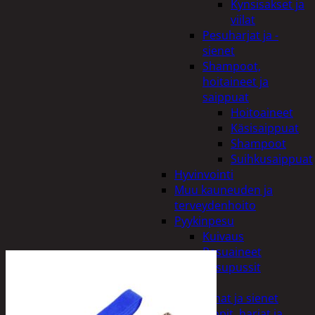
Kynsisakset ja
viilat
Pesuharjat ja -
sienet
Shampoot,
hoitaineet ja
saippuat
Hoitoaineet
Käsisaippuat
Shampoot
Suihkusaippuat
Hyvinvointi
Muu kauneuden ja
terveydenhoito
Pyykinpesu
Kuivaus
Pesuaineet
Pesupussit
Siivous
Liinat ja sienet
Mopit, harjat ja