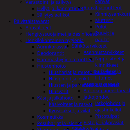
kahvat
Varastointi ja säilytys
Ruuvit ja mutterit
Hyllyt ja -kannattimet
Kiinnitysankkuri
Säilytyslaatikot
Mutterit
Päivittäistavarat
Pultit
Apuvälineet
Ruuvit ja
Hengityssuojaimet ja desinfiointi
naulat
Henkilökohtainen hygienia
Sähkötarvikkeet
Aurinkorasvat
Asennustarvikkeet
Deodorantit
Nippusiteet ja
Hammashygienia tuotteet
kiinnikkeet
Hiustenhoito
Sulakkeet ja
Hiusharjat ja muotoilutuotteet
liittimet
Hiuspinnit ja lenkit
Asennuskaapelit
Hiusten ja parranleikkuukoneet
Aurinkopaneelitarvik
Hiusvärit
Jatkojohdot
Käsi ja jalkahoito
Jatkojohdot ja
Käsivoiteet ja rasvat
ajastinkellot
Kynsisakset ja viilat
Pistotulpat
Kosmetiikka
Pisto ja -jakorasiat
Pesuharjat ja -sienet
Sähkötyökalut
Shampoot, hoitaineet ja saippuat