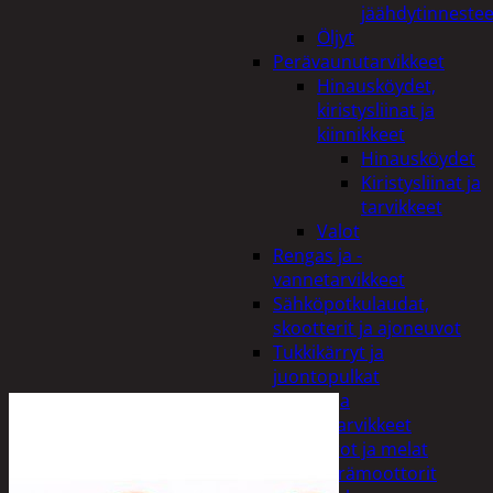
jäähdytinnestee
Öljyt
Perävaunutarvikkeet
Hinausköydet,
kiristysliinat ja
kiinnikkeet
Hinausköydet
Kiristysliinat ja
tarvikkeet
Valot
Rengas ja -
vannetarvikkeet
Sähköpotkulaudat,
skootterit ja ajoneuvot
Tukkikärryt ja
juontopulkat
Veneet ja
veneilytarvikkeet
Airot ja melat
Perämoottorit