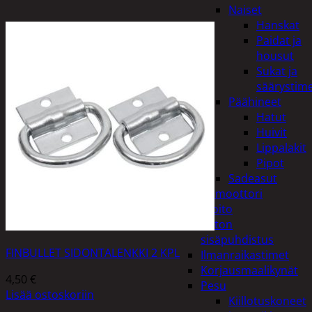
Naiset
Hanskat
Paidat ja
housut
Sukat ja
säärystim
Päähineet
Hatut
Huivit
Lippalakit
Pipot
Sadeasut
Auto, vene ja moottori
Autonhoito
Auton
sisäpuhdistus
FINBULLET SIDONTALENKKI 2 KPL
Ilmanraikastimet
Korjausmaalikynät
4,50
€
Pesu
Lisää ostoskoriin
Kiillotuskoneet