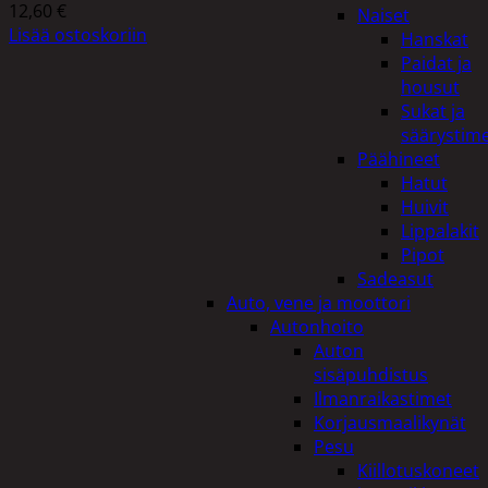
12,60
€
Naiset
Lisää ostoskoriin
Hanskat
Paidat ja
housut
Sukat ja
säärystim
Päähineet
Hatut
Huivit
Lippalakit
Pipot
Sadeasut
Auto, vene ja moottori
Autonhoito
Auton
sisäpuhdistus
Ilmanraikastimet
Korjausmaalikynät
Pesu
Kiillotuskoneet