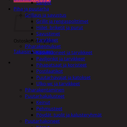
Sangot
Ostoskori
Piha ja puutarha
Grillaus ja savustus
Grillit ja rengaspolttimet
Hiilet, briketit ja purut
Savustimet
Tarvikkeet
Ostoskori on tyhjä.
Piharakennukset
Takaisin kauppaan
Kasvihuoneet ja tarvikkeet
Paviljonkit ja tarvikkeet
Pihapatsaat ja koristeet
Postilaatikot
Puutarhavajat ja katokset
Ulko-wc ja tarvikkeet
Piharakentaminen
Puutarhakalusteet
Keinut
Pehmusteet
Pöydät, tuolit ja kalusteryhmät
Puutarhakoneet