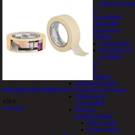
jäähdytinnestee
Öljyt
Perävaunutarvikkeet
Hinausköydet,
kiristysliinat ja
kiinnikkeet
Hinausköydet
Kiristysliinat ja
tarvikkeet
Valot
Rengas ja -
vannetarvikkeet
Sähköpotkulaudat,
MAALARINTEIPPI 36MMX50 UV7
skootterit ja ajoneuvot
Tukkikärryt ja
4,90
€
juontopulkat
Lue Lisää
Veneet ja
veneilytarvikkeet
Airot ja melat
Perämoottorit