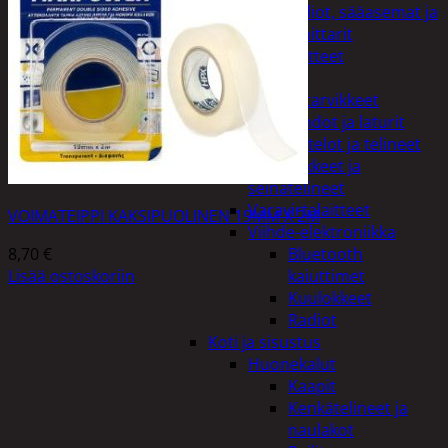
Kelloradiot, sääasemat ja
lämpömittarit
Oheislaitteet
Paristot
Puhelintarvikkeet
Johdot ja laturit
Kotelot ja telineet
Tv-tarvikkeet ja
seinätelineet
Varavirtalaitteet
VOIMATEIPPI KAKSIPUOLINEN 19MM X 2M
Viihde-elektroniikka
8,70
€
Bluetooth
Lisää ostoskoriin
kaiuttimet
Kuulokkeet
Radiot
Koti ja sisustus
Huonekalut
Kaapit
Kenkätelineet ja
naulakot