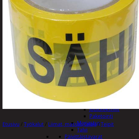
Tuotevalikoima
Poistotuotteet
Kausituotteet
Joulu
Joulu- ja kausivalot
Eläimet ja
tontut
Kyntteliköt
Valoketjut ja
kuusenvalot
Joulukoristeet
Kranssit ja
asetelmat
Tontut ja
muut
Joulutekstiilit
Paketointi
Marjastus
Etusivu
/
Työkalut
/
Liimat, massat, teipit
/
Teipit
Talvi
Päivittäistavarat