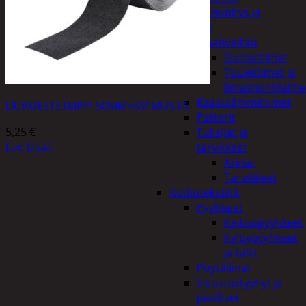
Kodin lämmitys ja
tuuletus
Ilmanvaihto
Suodattimet
Tuulettimet ja
Ilmastointilaitte
Kaasulämmittimet
LIUKUESTETEIPPI 50MM×5M MUSTA
Patterit
5,25
€
Tulisijat ja
Lue Lisää
tarvikkeet
Arinat
Tarvikkeet
Kodintekstiilit
Pyyhkeet
Keittiöpyyhkeet
Kylpypyyhkeet
ja takit
Pöytäliinat
Sisustustyynyt ja
päälliset