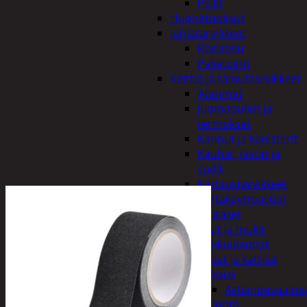
Peilit
Huonetuoksut
Juhlatarvikkeet
Koristelu
Paketointi
Keittiö ja taloustarvikkeet
Aterimet
Juomapullot ja
termokset
Kannut ja kanisterit
Kauhat, lastat ja
sudit
Kattaustarvikkeet
Kertakäyttöastiat
Lautaset
Lasit ja mukit
Leikkuulaudat
Padat ja kattilat
Tiskaus
Astianpesuaine
Säilöntä