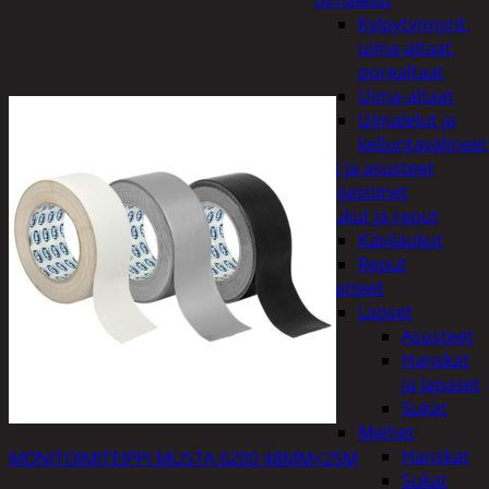
uimalelut
Kylpytynnyrit,
uima-altaat,
porealtaat
Uima-altaat
Uimalelut ja
kelluntavälineet
Vaatteet ja asusteet
Heijastimet
Laukut ja reput
Käsilaukut
Reput
Vaatteet
Lapset
Asusteet
Hanskat
ja lapaset
Sukat
Miehet
Hanskat
MONITOIMITEIPPI MUSTA 6200 48MM×25M
Sukat