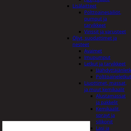
Lisälaitteet
Polttoainesäiliöt,
pumput ja
tarvikkeet
Vinssit ja varusteet
Öljyt, suodattimet ja
nesteet
Avaimet
Imupumput
Letkut ja tarvikkeet
Jäähdyttäjänlet
Polttoaineletku
Liuottimet, massat,
ja muut kemikaalit
Alustamassat
ja pakkelit
Kemikaalit,
sprayt ja
silikonit
Lasi ja