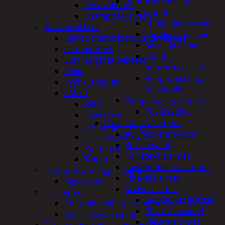
Puutarhatyökalut
Pesuvälineet
Harjat
Shampoot ja vahat
Kuokat ja haravat
Autotarvikkeet
Lumikolat ja lapiot
Kalvot, matot ja muut tarvikkeet
Saavit ja astiat
Lämmittimet
Sahat ja
Lumiharjat ja peitteet
puutarhasakset
Peilit
Reppuruiskut ja
Pyyhkijänsulat
painepullot
Sähkö
Pihapatsaat ja koristeet
Akut
Postilaatikot
invertterit
Valaisimet ja lamput
Johdot ja liittimet
Aurinkokennovalot
Lisä ja työvalot
Koristevalot
Polttimot
Koristevalaisimet
Tulpat
Loisteputket ja lamput
Irtomoottorit, aggregaatit
Pihavalaisimet
Aggregaatit
Sisävalaisimet
Lisälaitteet
Lednauhat ja listat
Polttoainesäiliöt, pumput ja tarvikkeet
Pöytävalaisimet
Vinssit ja varusteet
Yleisvalaisimet