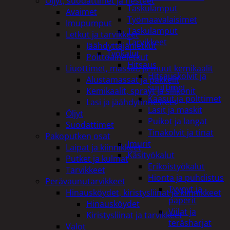
Öljyt, suodattimet ja nesteet
Taskulamput
Avaimet
Työmaavalaisimet
Imupumput
Taskulamput
Letkut ja tarvikkeet
Tarvikkeet
Jäähdyttäjänletkut
Työkalut
Polttoaineletkut
Hitsaus
Liuottimet, massat, ja muut kemikaalit
Hitsauskolvit ja
Alustamassat ja pakkelit
suuttimet
Kemikaalit, sprayt ja silikonit
Kaasut ja polttimet
Lasi ja jäähdytinnesteet
Lasit ja maskit
Öljyt
Puikot ja langat
Suodattimet
Tinakolvit ja tinat
Pakoputken osat
Imurit
Laipat ja kiinnikkeet
Käsityökalut
Putket ja kulmat
Erikoistyökalut
Tarvikkeet
Hionta ja puhdistus
Perävaunutarvikkeet
Tyynyt ja
Hinausköydet, kiristysliinat ja kiinnikkeet
paperit
Hinausköydet
Viilat ja
Kiristysliinat ja tarvikkeet
teräsharjat
Valot