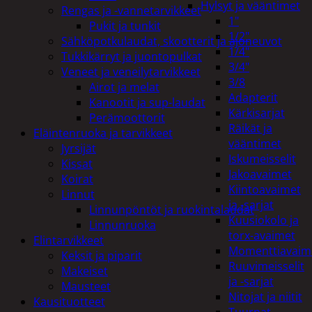
Hylsyt ja vääntimet
Rengas ja -vannetarvikkeet
1"
Pukit ja tunkit
1/2"
Sähköpotkulaudat, skootterit ja ajoneuvot
1/4"
Tukkikärryt ja juontopulkat
3/4"
Veneet ja veneilytarvikkeet
3/8
Airot ja melat
Adapterit
Kanootit ja sup-laudat
Kärkisarjat
Perämoottorit
Räikät ja
Eläintenruoka ja tarvikkeet
vääntimet
Jyrsijät
Iskumeisselit
Kissat
Jakoavaimet
Koirat
Kiintoavaimet
Linnut
ja -sarjat
Linnunpöntöt ja ruokintalaudat
Kuusiokolo ja
Linnunruoka
torx-avaimet
Elintarvikkeet
Momenttiavaim
Keksit ja piparit
Ruuvimeisselit
Makeiset
ja -sarjat
Mausteet
Nitojat ja niitit
Kausituotteet