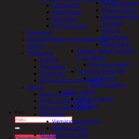
Puukkosahante
Hoitoaineet
Puuporanterät
Käsisaippuat
Reikäsahanterä
Shampoot
ja istukat
Suihkusaippuat
Teräs ja
Hyvinvointi
kuppiharjat
Muu kauneuden ja terveydenhoito
Upotusterät
Paperit
Telineet, tikkaat, työtasot
Pyykinpesu
ja tarvikkeet
Kuivaus
Vaunut ja pöydät
Pesuaineet
Työasut ja suojaimet
Pesupussit
Suojalasit ja
Silitysraudat ja silityslaudat
kuulosuojaimet
Siivous
Elintarvikkeet
Liinat ja sienet
Keksit ja piparit
Mopit, harjat ja varret
Mausteet
Muut siivoustarvikkeet
Etsi:
Pesuaineet
Viemärinavausaineet
Yleispesuaineet
Roskapussit ja -astiat
Ostoskori /
0,00
€