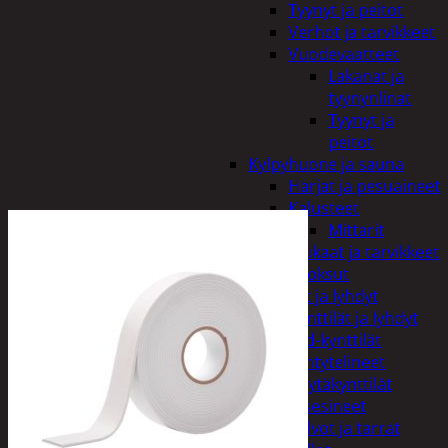
Tyynyt ja peitot
Verhot ja tarvikkeet
Vuodevaatteet
Lakanat ja
tyynynlinat
Tyynyt ja
peitot
Kylpyhuone ja sauna
Harjat ja pesuaineet
Kalusteet
Mittarit
Kiukaat ja tarvikkeet
Tuoksut
Kynttilät ja lyhdyt
Kynttilät ja lyhdyt
Led-kynttilät
Lyhtytelineet
Pöytäkynttilät
Sisustusesineet
Kalvot ja tarrat