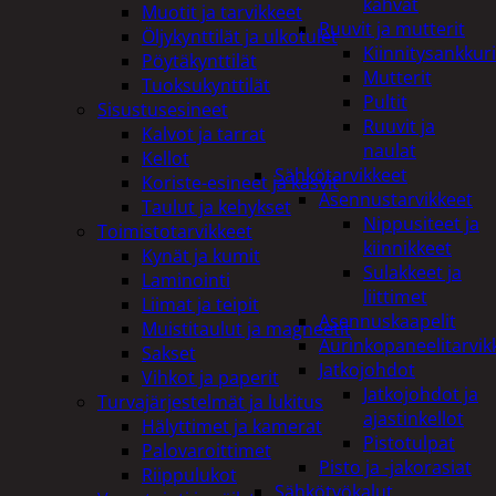
kahvat
Muotit ja tarvikkeet
Ruuvit ja mutterit
Öljykynttilät ja ulkotulet
Kiinnitysankkuri
Pöytäkynttilät
Mutterit
Tuoksukynttilät
Pultit
Sisustusesineet
Ruuvit ja
Kalvot ja tarrat
naulat
Kellot
Sähkötarvikkeet
Koriste-esineet ja kasvit
Asennustarvikkeet
Taulut ja kehykset
Nippusiteet ja
Toimistotarvikkeet
kiinnikkeet
Kynät ja kumit
Sulakkeet ja
Laminointi
liittimet
Liimat ja teipit
Asennuskaapelit
Muistitaulut ja magneetit
Aurinkopaneelitarvik
Sakset
Jatkojohdot
Vihkot ja paperit
Jatkojohdot ja
Turvajärjestelmät ja lukitus
ajastinkellot
Hälyttimet ja kamerat
Pistotulpat
Palovaroittimet
Pisto ja -jakorasiat
Riippulukot
Sähkötyökalut