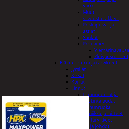
varret
Muut
siivoustarvikkeet
Roskapussit ja -
astiat
Sankot
Pesuaineet
Viemärinavausa
Yleispesuaineet
Eläintenruoka ja tarvikkeet
Jyrsijät
Kissat
Koirat
Linnut
Linnunpöntöt ja
ruokintalaudat
Linnunruoka
Kodin elektroniikka ja laitteet
Imurit ja tarvikkeet
Kaapelit ja johdot