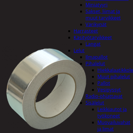
Miniatyyri
Sakset, liimat ja
muut tarvikkeet
Värikynät
Harrasteet
Käsityötarvikkeet
Langat
Lelut
Ilmapallot
Pihalelut
Hiekkalaatikkole
Muut pihalelut
Pallot
Vesipyssyt
Radio-ohjattavat
Sisälelut
Leikkiautot ja
työkoneet
Muovailuvahat
ja limat