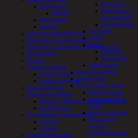
Peltisakset
Äänikaapelit
Pulttisakset ja
Liittimet
voimaleikkurit
Datakaapelit
vetoniittipihdit
Liittimet
Puristimet
Kahvin ja vedenkeittimet
Puukot
Keittolevyt ja paistoraudat
Sahat
Kelloradiot, sääasemat ja lämpömittarit
Puusahat
Oheislaitteet
Rautasahat
Paristot
Työkalusarjat
Puhelintarvikkeet
Korjaamotyökalut
Johdot ja laturit
Lämmittimet
Kotelot ja telineet
Liimat, massat, teipit
Tehosekoittimet
Köydet ja narut
Tietokonetarvikkeet
Liimapistoolit ja
Adapterit, liittimet ja telakointiasemat
puikot
Verkkolaitteet
Liimat ja lukitteet
Tv-tarvikkeet ja seinätelineet
Rasvaprässit,
Antennit
massa ja
Liittimet
uretaanipistoolit
Viihde-elektroniikka