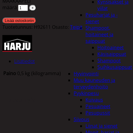
MAAKAAPELI
Kynsisakset ja
määrä
viilat
Pesuharjat ja -
sienet
Lisää ostoskoriin
Tuotetunnus:
H92611
Osasto:
Teipit
Shampoot,
hoitaineet ja
saippuat
Hoitoaineet
Käsisaippuat
Shampoot
Lisätiedot
Suihkusaippuat
Paino
0,5 kg (kilogramma)
Hyvinvointi
Muu kauneuden ja
terveydenhoito
Pyykinpesu
Tutustu myös
Kuivaus
Pesuaineet
Pesupussit
Siivous
Liinat ja sienet
Mopit, harjat ja