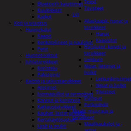
Teipit
Bluetooth kaiuttimet
Tiivisteet
Kuulokkeet
LVI
Radiot
Allaskaapit, hanat ja
Koti ja sisustus
tarvikkeet
Huonekalut
Hanat
Kaapit
Kaapistot
Kenkätelineet ja naulakot
Hajulukot, kaivot ja
Peilit
tarvikkeet
Huonetuoksut
Leikkurit
Juhlatarvikkeet
Nipat, liittimet ja
Koristelu
holkit
Paketointi
Letkunkiristime
Keittiö ja taloustarvikkeet
Nipat ja holkit
Aterimet
Tiivisteet
Juomapullot ja termokset
Pumput
Kannut ja kanisterit
Putkipihdit
Kattaustarvikkeet
Maalit, muuraus ja
Kauhat, lastat ja sudit
tarvikkeet
Kertakäyttöastiat
Maalikaukalot ja -
Lasit ja mukit
astiat