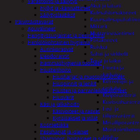
Varastointi ja säilytys
Akut ja laturit
Hyllyt ja -kannattimet
Kulmahiomakoneet
Säilytyslaatikot
Kuumailmapuhaltim
Päivittäistavarat
Mittarit
Apuvälineet
Mutterinvääntimet
Hengityssuojaimet ja desinfiointi
Porakoneet
Henkilökohtainen hygienia
Ruiskut
Aurinkorasvat
Sahat ja sirkkelit
Deodorantit
Terät ja laikat
Hammashygienia tuotteet
Hionta ja
Hiustenhoito
katkaisu
Hiusharjat ja muotoilutuotteet
Kierretapit ja
Hiuspinnit ja lenkit
työkalut
Hiusten ja parranleikkuukoneet
Kiviporanterät
Hiusvärit
Kuviosahanterä
Käsi ja jalkahoito
Lasi- ja
Käsivoiteet ja rasvat
tiiliporanterät
Kynsisakset ja viilat
Metalliporanter
Kosmetiikka
Monitoimikone
Pesuharjat ja -sienet
terät
Shampoot, hoitaineet ja saippuat