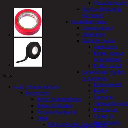
Vesiautomaatit
Ruohonleikkurit ja
trimmerit
Puutarhan hoito
Kastelukannut
Kateharsot
Kukat ja ruukut
Altakastelu
Ketjut, koukut
ja kiinnikkeet
Kukkaruukut
Lannoitteet, myrkyt
Selaa
ja siemenet
Lisäravinteet
Auto, vene ja moottori
Myrkyt
Autonhoito
Siemenet
Auton sisäpuhdistus
Tuholaistorjunt
ilmanraikastimet
Pensastuet
Korjausmaalikynät
Verkot ja
Pesu
reunanauha
Kiillotuskoneet ja tarvikkeet