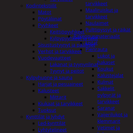
tarvikkeet
Kodintekstiilit
Maaliruiskut ja
Matot
tarvikkeet
Pöytäliinat
Naulaimet
Pyyhkeet
Pulttipyssyt ja räikät
Keittiöpyyhkeet
Rakennusmateriaalit
Kylpypyyhkeet ja takit
Listat
Sisustustyynyt ja päälliset
Pienrauta
Verhot ja tarvikkeet
Lukot ja
Vuodevaatteet
hakaset
Lakanat ja tyynynlinat
Koukut
Tyynyt ja peitot
Kalustejalat
Kylpyhuone ja sauna
Kulmat
Harjat ja pesuaineet
Sakkelit,
Kalusteet
pylpyrät ja
Mittarit
tarvikkeet
Kiukaat ja tarvikkeet
Saranat
Tuoksut
Vaijerilukot ja
Kynttilät ja lyhdyt
klemmarit
Led-kynttilät
Vetimet ja
Lyhtytelineet