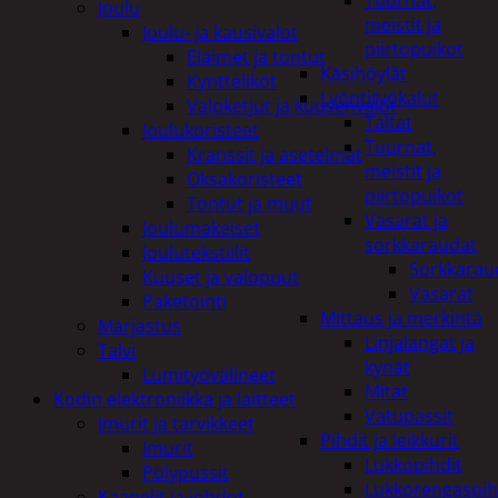
Tuurnat,
Joulu
meistit ja
Joulu- ja kausivalot
piirtopuikot
Eläimet ja tontut
Käsihöylät
Kyntteliköt
Lyöntityökalut
Valoketjut ja kuusenvalot
Taltat
Joulukoristeet
Tuurnat,
Kranssit ja asetelmat
meistit ja
Oksakoristeet
piirtopuikot
Tontut ja muut
Vasarat ja
Joulumakeiset
sorkkaraudat
Joulutekstiilit
Sorkkarau
Kuuset ja valopuut
Vasarat
Paketointi
Mittaus ja merkintä
Marjastus
Linjalangat ja
Talvi
kynät
Lumityövälineet
Mitat
Kodin elektroniikka ja laitteet
Vatupassit
Imurit ja tarvikkeet
Pihdit ja leikkurit
Imurit
Lukkopihdit
Pölypussit
Lukkorengaspih
Kaapelit ja johdot