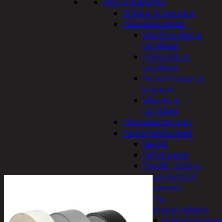
Piha ja puutarha
Grillaus ja savustus
Piharakennukset
Kasvihuoneet ja
tarvikkeet
Paviljonkit ja
tarvikkeet
Puutarhavajat ja
katokset
Ulko-wc ja
tarvikkeet
Piharakentaminen
Puutarhakalusteet
Keinut
Pehmusteet
Pöydät, tuolit ja
kalusteryhmät
Puutarhakoneet
Kärryt
Metsurin työkalut
Halkomakoneet