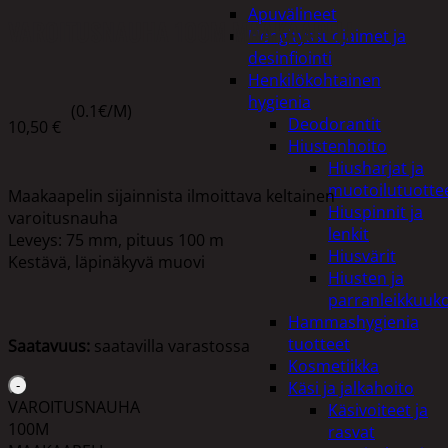
Apuvälineet
VAROITUSNAUHA 100M MAAKAAPELI
Hengityssuojaimet ja
desinfiointi
Henkilökohtainen
hygienia
(0.1€/M)
Deodorantit
10,50
€
Hiustenhoito
Hiusharjat ja
muotoilutuotte
Maakaapelin sijainnista ilmoittava keltainen
Hiuspinnit ja
varoitusnauha
lenkit
Leveys: 75 mm, pituus 100 m
Hiusvärit
Kestävä, läpinäkyvä muovi
Hiusten ja
parranleikkuuk
Hammashygienia
tuotteet
Saatavuus:
saatavilla varastossa
Kosmetiikka
Käsi ja jalkahoito
VAROITUSNAUHA
Käsivoiteet ja
100M
rasvat