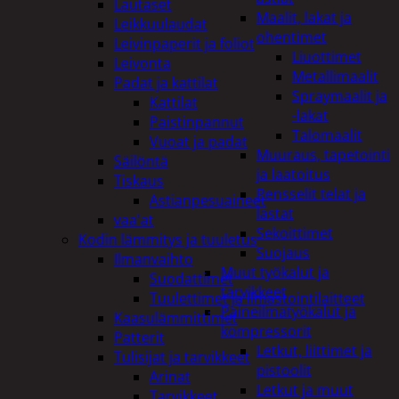
Lautaset
Maalit, lakat ja
Leikkuulaudat
ohentimet
Leivinpaperit ja foliot
Liuottimet
Leivonta
Metallimaalit
Padat ja kattilat
Spraymaalit ja
Kattilat
-lakat
Paistinpannut
Talomaalit
Vuoat ja padat
Muuraus, tapetointi
Säilöntä
ja laatoitus
Tiskaus
Pensselit telat ja
Astianpesuaineet
lastat
vaa'at
Sekoittimet
Kodin lämmitys ja tuuletus
Suojaus
Ilmanvaihto
Muut työkalut ja
Suodattimet
tarvikkeet
Tuulettimet ja Ilmastointilaitteet
Paineilmatyökalut ja
Kaasulämmittimet
kompressorit
Patterit
Letkut, liittimet ja
Tulisijat ja tarvikkeet
pistoolit
Arinat
Letkut ja muut
Tarvikkeet