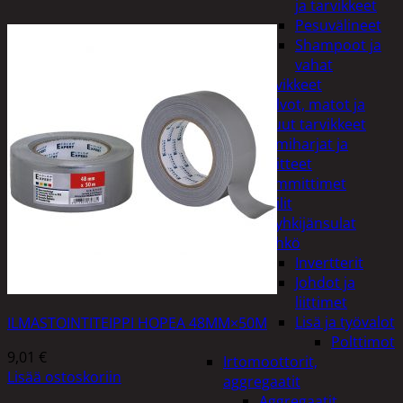
ja tarvikkeet
Pesuvälineet
Shampoot ja
vahat
Autotarvikkeet
Kalvot, matot ja
muut tarvikkeet
Lumiharjat ja
peitteet
Lämmittimet
Peilit
Pyyhkijänsulat
Sähkö
Invertterit
Johdot ja
liittimet
Lisä ja työvalot
ILMASTOINTITEIPPI HOPEA 48MM×50M
Polttimot
9,01
€
Irtomoottorit,
Lisää ostoskoriin
aggregaatit
Aggregaatit