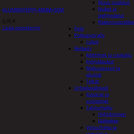
Muut sisälelut
Nuket ja
ALUMIINITEIPPI 48MM×50M
pehmolelut
6,95
€
Rakennuspalika
Lisää ostoskoriin
Pelit
Polkupyöräily
Lukot
Retkeily
Keittimet ja ruokailu
Kylmälaukut
Makuupussit ja
alustat
Teltat
Urheiluvälineet
Kypärät ja
suojaimet
Talviurheilu
Hiihtäminen
Jääkiekko
Vesiurheilu ja