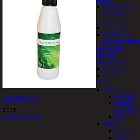
uimalelut
Kylpytynnyrit,
uima-altaat,
porealtaat
Uima-altaat
Uimalelut ja
kelluntavälineet
Vaatteet ja asusteet
Heijastimet
Laukut ja reput
Käsilaukut
Reput
Vaatteet
Lapset
Asusteet
100 DIESEL 0,5L
Hanskat
3,95
€
ja lapaset
Lisää ostoskoriin
Sukat
Miehet
Hanskat
Sukat