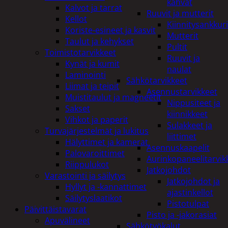
kahvat
Kalvot ja tarrat
Ruuvit ja mutterit
Kellot
Kiinnitysankkuri
Koriste-esineet ja kasvit
Mutterit
Taulut ja kehykset
Pultit
Toimistotarvikkeet
Ruuvit ja
Kynät ja kumit
naulat
Laminointi
Sähkötarvikkeet
Liimat ja teipit
Asennustarvikkeet
Muistitaulut ja magneetit
Nippusiteet ja
Sakset
kiinnikkeet
Vihkot ja paperit
Sulakkeet ja
Turvajärjestelmät ja lukitus
liittimet
Hälyttimet ja kamerat
Asennuskaapelit
Palovaroittimet
Aurinkopaneelitarvik
Riippulukot
Jatkojohdot
Varastointi ja säilytys
Jatkojohdot ja
Hyllyt ja -kannattimet
ajastinkellot
Säilytyslaatikot
Pistotulpat
Päivittäistavarat
Pisto ja -jakorasiat
Apuvälineet
Sähkötyökalut