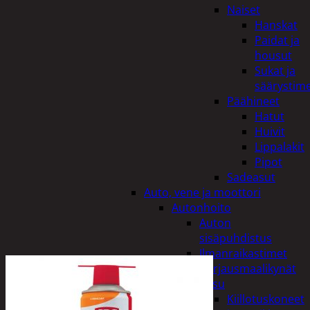
Naiset
Hanskat
Paidat ja
housut
Sukat ja
säärystim
Päähineet
Hatut
Huivit
Lippalakit
Pipot
Sadeasut
Auto, vene ja moottori
Autonhoito
Auton
sisäpuhdistus
Ilmanraikastimet
Korjausmaalikynät
Pesu
Kiillotuskoneet