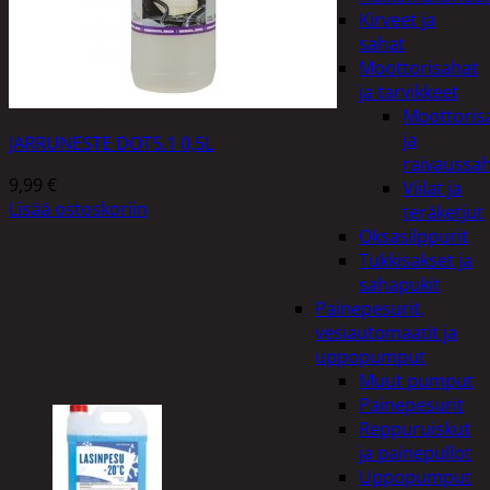
Kirveet ja
sahat
Moottorisahat
ja tarvikkeet
Moottoris
ja
JARRUNESTE DOT5.1 0,5L
raivaussa
9,99
€
Viilat ja
Lisää ostoskoriin
teräketjut
Oksasilppurit
Tukkisakset ja
sahapukit
Painepesurit,
vesiautomaatit ja
uppopumput
Muut pumput
Painepesurit
Reppuruiskut
ja painepullot
Uppopumput