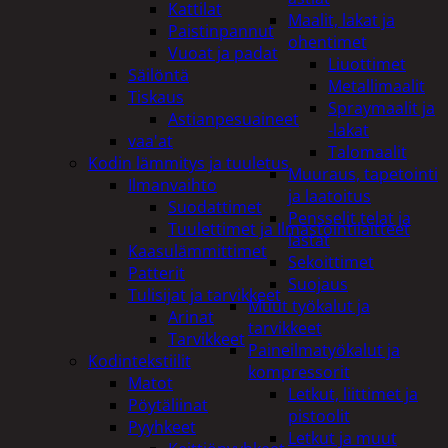
Kattilat
Maalit, lakat ja
Paistinpannut
ohentimet
Vuoat ja padat
Liuottimet
Säilöntä
Metallimaalit
Tiskaus
Spraymaalit ja
Astianpesuaineet
-lakat
vaa'at
Talomaalit
Kodin lämmitys ja tuuletus
Muuraus, tapetointi
Ilmanvaihto
ja laatoitus
Suodattimet
Pensselit telat ja
Tuulettimet ja Ilmastointilaitteet
lastat
Kaasulämmittimet
Sekoittimet
Patterit
Suojaus
Tulisijat ja tarvikkeet
Muut työkalut ja
Arinat
tarvikkeet
Tarvikkeet
Paineilmatyökalut ja
Kodintekstiilit
kompressorit
Matot
Letkut, liittimet ja
Pöytäliinat
pistoolit
Pyyhkeet
Letkut ja muut