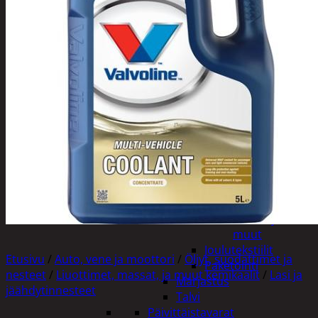
Tuotevalikoima
Poistotuotteet
Kausituotteet
Joulu
Joulu- ja kausivalot
Eläimet ja
tontut
Kyntteliköt
Valoketjut ja
kuusenvalot
Joulukoristeet
Kranssit ja
asetelmat
Tontut ja
muut
Joulutekstiilit
Etusivu
/
Auto, vene ja moottori
/
Öljyt, suodattimet ja
Paketointi
nesteet
/
Liuottimet, massat, ja muut kemikaalit
/
Lasi ja
Marjastus
jäähdytinnesteet
Talvi
Päivittäistavarat