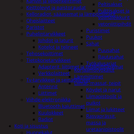
Kahvin ja vedenkeittimet
Peltisakset
Keittolevyt ja paistoraudat
Pulttisakset ja
Kelloradiot, sääasemat ja lämpömittarit
voimaleikkurit
Oheislaitteet
vetoniittipihdit
Paristot
Puristimet
Puhelintarvikkeet
Puukot
Johdot ja laturit
Sahat
Kotelot ja telineet
Puusahat
Tehosekoittimet
Rautasahat
Tietokonetarvikkeet
Työkalusarjat
Adapterit, liittimet ja telakointiasemat
Korjaamotyökalut
Verkkolaitteet
Lämmittimet
Tv-tarvikkeet ja seinätelineet
Liimat, massat, teipit
Antennit
Köydet ja narut
Liittimet
Liimapistoolit ja
Viihde-elektroniikka
puikot
Bluetooth kaiuttimet
Liimat ja lukitteet
Kuulokkeet
Rasvaprässit,
Radiot
massa ja
Koti ja sisustus
uretaanipistoolit
Huonekalut