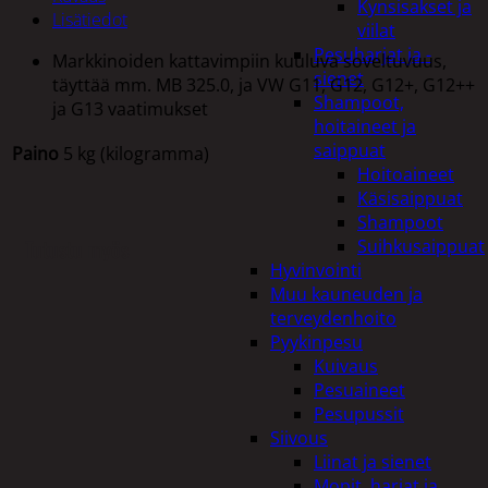
Kynsisakset ja
Lisätiedot
viilat
Pesuharjat ja -
Markkinoiden kattavimpiin kuuluva soveltuvuus,
sienet
täyttää mm. MB 325.0, ja VW G11, G12, G12+, G12++
Shampoot,
ja G13 vaatimukset
hoitaineet ja
saippuat
Paino
5 kg (kilogramma)
Hoitoaineet
Käsisaippuat
Shampoot
Tutustu myös
Suihkusaippuat
Hyvinvointi
Muu kauneuden ja
terveydenhoito
Pyykinpesu
Kuivaus
Pesuaineet
Pesupussit
Siivous
Liinat ja sienet
Mopit, harjat ja