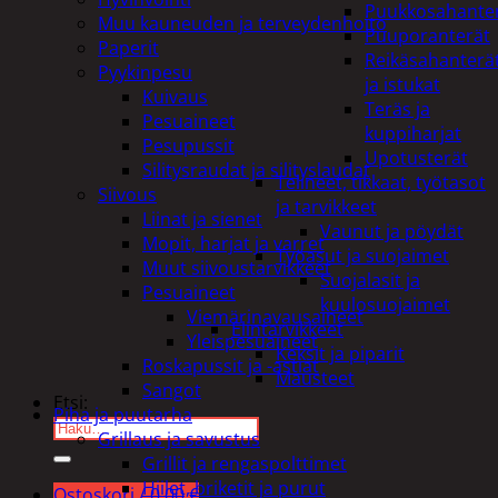
Puukkosahante
Muu kauneuden ja terveydenhoito
Puuporanterät
Paperit
Reikäsahanterä
Pyykinpesu
ja istukat
Kuivaus
Teräs ja
Pesuaineet
kuppiharjat
Pesupussit
Upotusterät
Silitysraudat ja silityslaudat
Telineet, tikkaat, työtasot
Siivous
ja tarvikkeet
Liinat ja sienet
Vaunut ja pöydät
Mopit, harjat ja varret
Työasut ja suojaimet
Muut siivoustarvikkeet
Suojalasit ja
Pesuaineet
kuulosuojaimet
Viemärinavausaineet
Elintarvikkeet
Yleispesuaineet
Keksit ja piparit
Roskapussit ja -astiat
Mausteet
Sangot
Etsi:
Piha ja puutarha
Grillaus ja savustus
Grillit ja rengaspolttimet
Hiilet, briketit ja purut
Ostoskori /
0,00
€