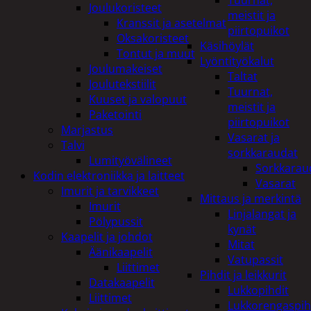
Tuurnat,
Joulukoristeet
meistit ja
Kranssit ja asetelmat
piirtopuikot
Oksakoristeet
Käsihöylät
Tontut ja muut
Lyöntityökalut
Joulumakeiset
Taltat
Joulutekstiilit
Tuurnat,
Kuuset ja valopuut
meistit ja
Paketointi
piirtopuikot
Marjastus
Vasarat ja
Talvi
sorkkaraudat
Lumityövälineet
Sorkkarau
Kodin elektroniikka ja laitteet
Vasarat
Imurit ja tarvikkeet
Mittaus ja merkintä
Imurit
Linjalangat ja
Pölypussit
kynät
Kaapelit ja johdot
Mitat
Äänikaapelit
Vatupassit
Liittimet
Pihdit ja leikkurit
Datakaapelit
Lukkopihdit
Liittimet
Lukkorengaspih