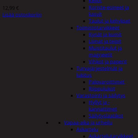
Kellot
Koriste-esineet ja
12,99
€
kasvit
Lisää ostoskoriin
Taulut ja kehykset
Toimistotarvikkeet
Kynät ja kumit
Liimat ja teipit
Muistitaulut ja
magneetit
Vihkot ja paperit
Turvajärjestelmät ja
lukitus
Palovaroittimet
Riippulukot
Varastointi ja säilytys
Hyllyt ja -
kannattimet
Säilytyslaatikot
Vapaa-aika ja urheilu
Askartelu
Askartelutarvikkeet