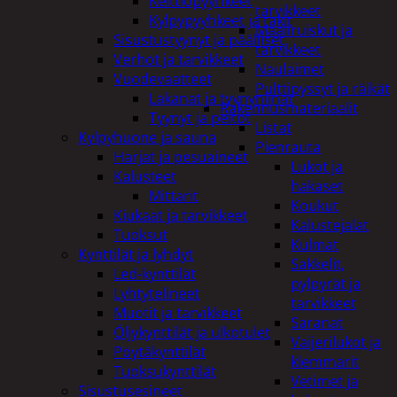
Keittiöpyyhkeet
tarvikkeet
Kylpypyyhkeet ja takit
Maaliruiskut ja
Sisustustyynyt ja päälliset
tarvikkeet
Verhot ja tarvikkeet
Naulaimet
Vuodevaatteet
Pulttipyssyt ja räikät
Lakanat ja tyynynlinat
Rakennusmateriaalit
Tyynyt ja peitot
Listat
Kylpyhuone ja sauna
Pienrauta
Harjat ja pesuaineet
Lukot ja
Kalusteet
hakaset
Mittarit
Koukut
Kiukaat ja tarvikkeet
Kalustejalat
Tuoksut
Kulmat
Kynttilät ja lyhdyt
Sakkelit,
Led-kynttilät
pylpyrät ja
Lyhtytelineet
tarvikkeet
Muotit ja tarvikkeet
Saranat
Öljykynttilät ja ulkotulet
Vaijerilukot ja
Pöytäkynttilät
klemmarit
Tuoksukynttilät
Vetimet ja
Sisustusesineet