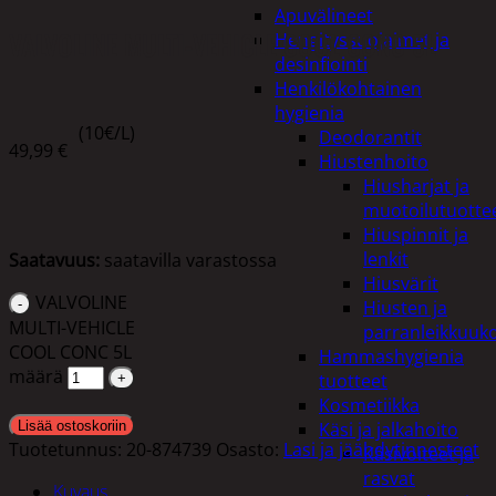
Apuvälineet
VALVOLINE MULTI-VEHICLE COOL CONC 5L
Hengityssuojaimet ja
desinfiointi
Henkilökohtainen
hygienia
(10€/L)
Deodorantit
49,99
€
Hiustenhoito
Hiusharjat ja
muotoilutuotte
Hiuspinnit ja
lenkit
Saatavuus:
saatavilla varastossa
Hiusvärit
VALVOLINE
Hiusten ja
MULTI-VEHICLE
parranleikkuuk
COOL CONC 5L
Hammashygienia
määrä
tuotteet
Kosmetiikka
Lisää ostoskoriin
Käsi ja jalkahoito
Tuotetunnus:
20-874739
Osasto:
Lasi ja jäähdytinnesteet
Käsivoiteet ja
rasvat
Kuvaus