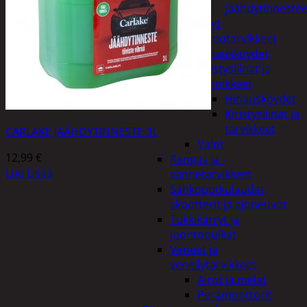
jäähdytinnestee
Öljyt
Perävaunutarvikkeet
Hinausköydet,
kiristysliinat ja
kiinnikkeet
Hinausköydet
Kiristysliinat ja
tarvikkeet
CARLAKE JÄÄHDYTINNESTE 3L
Valot
12,99
€
Rengas ja -
Lue Lisää
vannetarvikkeet
Sähköpotkulaudat,
skootterit ja ajoneuvot
Tukkikärryt ja
juontopulkat
Veneet ja
veneilytarvikkeet
Airot ja melat
Perämoottorit