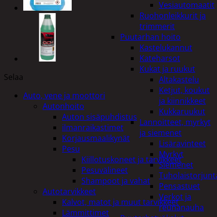
Vesiautomaatit
Ruohonleikkurit ja
trimmerit
Puutarhan hoito
Kastelukannut
Kateharsot
Kukat ja ruukut
Selaa
Altakastelu
Ketjut, koukut
Auto, vene ja moottori
ja kiinnikkeet
Autonhoito
Kukkaruukut
Auton sisäpuhdistus
Lannoitteet, myrkyt
ilmanraikastimet
ja siemenet
Korjausmaalikynät
Lisäravinteet
Pesu
Myrkyt
Kiillotuskoneet ja tarvikkeet
Siemenet
Pesuvälineet
Tuholaistorjunt
Shampoot ja vahat
Pensastuet
Autotarvikkeet
Verkot ja
Kalvot, matot ja muut tarvikkeet
reunanauha
Lämmittimet