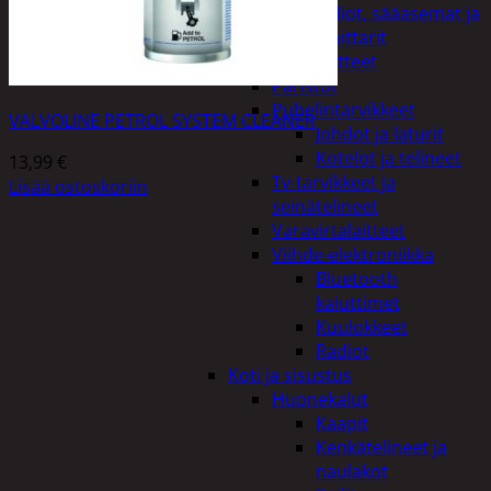
Kelloradiot, sääasemat ja
lämpömittarit
Oheislaitteet
Paristot
Puhelintarvikkeet
VALVOLINE PETROL SYSTEM CLEANER
Johdot ja laturit
Kotelot ja telineet
13,99
€
Tv-tarvikkeet ja
Lisää ostoskoriin
seinätelineet
Varavirtalaitteet
Viihde-elektroniikka
Bluetooth
kaiuttimet
Kuulokkeet
Radiot
Koti ja sisustus
Huonekalut
Kaapit
Kenkätelineet ja
naulakot