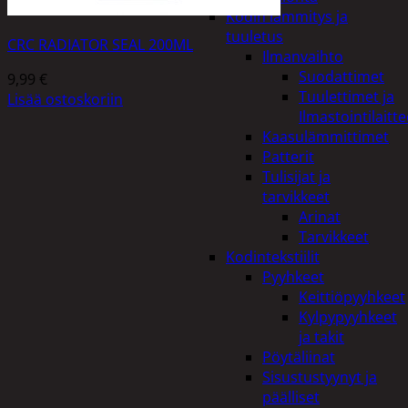
Kodin lämmitys ja
tuuletus
CRC RADIATOR SEAL 200ML
Ilmanvaihto
Suodattimet
9,99
€
Tuulettimet ja
Lisää ostoskoriin
Ilmastointilaitte
Kaasulämmittimet
Patterit
Tulisijat ja
tarvikkeet
Arinat
Tarvikkeet
Kodintekstiilit
Pyyhkeet
Keittiöpyyhkeet
Kylpypyyhkeet
ja takit
Pöytäliinat
Sisustustyynyt ja
päälliset