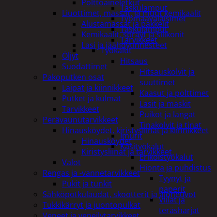
Polttoaineletkut
Taskulamput
Liuottimet, massat, ja muut kemikaalit
Työmaavalaisimet
Alustamassat ja pakkelit
Taskulamput
Kemikaalit, sprayt ja silikonit
Tarvikkeet
Lasi ja jäähdytinnesteet
Työkalut
Öljyt
Hitsaus
Suodattimet
Hitsauskolvit ja
Pakoputken osat
suuttimet
Laipat ja kiinnikkeet
Kaasut ja polttimet
Putket ja kulmat
Lasit ja maskit
Tarvikkeet
Puikot ja langat
Perävaunutarvikkeet
Tinakolvit ja tinat
Hinausköydet, kiristysliinat ja kiinnikkeet
Imurit
Hinausköydet
Käsityökalut
Kiristysliinat ja tarvikkeet
Erikoistyökalut
Valot
Hionta ja puhdistus
Rengas ja -vannetarvikkeet
Tyynyt ja
Pukit ja tunkit
paperit
Sähköpotkulaudat, skootterit ja ajoneuvot
Viilat ja
Tukkikärryt ja juontopulkat
teräsharjat
Veneet ja veneilytarvikkeet