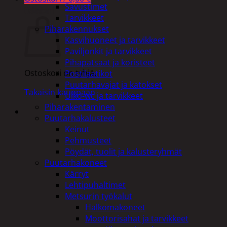
Savustimet
Ostoskori
Tarvikkeet
Piharakennukset
Kasvihuoneet ja tarvikkeet
Paviljonkit ja tarvikkeet
Pihapatsaat ja koristeet
Ostoskori on tyhjä.
Postilaatikot
Puutarhavajat ja katokset
Takaisin kauppaan
Ulko-wc ja tarvikkeet
Piharakentaminen
Puutarhakalusteet
Keinut
Pehmusteet
Pöydät, tuolit ja kalusteryhmät
Puutarhakoneet
Kärryt
Lehtipuhaltimet
Metsurin työkalut
Halkomakoneet
Moottorisahat ja tarvikkeet