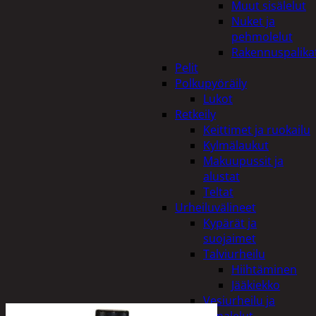
Muut sisälelut
Nuket ja
pehmolelut
Rakennuspalika
Pelit
Polkupyöräily
Lukot
Retkeily
Keittimet ja ruokailu
Kylmälaukut
Makuupussit ja
alustat
Teltat
Urheiluvälineet
Kypärät ja
suojaimet
Talviurheilu
Hiihtäminen
Jääkiekko
Vesiurheilu ja