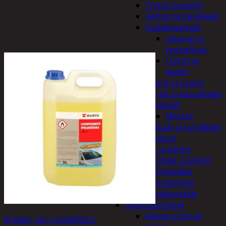
Tyynyt ja peitot
Verhot ja tarvikkeet
Vuodevaatteet
Lakanat ja
tyynynlinat
Tyynyt ja
peitot
Kylpyhuone ja sauna
Harjat ja pesuaineet
Kalusteet
Mittarit
Kiukaat ja tarvikkeet
Tuoksut
Kynttilät ja lyhdyt
Kynttilät ja lyhdyt
Led-kynttilät
Lyhtytelineet
Pöytäkynttilät
Sisustusesineet
Kalvot ja tarrat
W-MAX -20 C LASINPESU