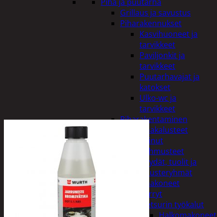
Piha ja puutarha
Grillaus ja savustus
Piharakennukset
Kasvihuoneet ja
tarvikkeet
Paviljonkit ja
tarvikkeet
Puutarhavajat ja
katokset
Ulko-wc ja
tarvikkeet
Piharakentaminen
Puutarhakalusteet
Keinut
Pehmusteet
Pöydät, tuolit ja
kalusteryhmät
Puutarhakoneet
Kärryt
Metsurin työkalut
Halkomakoneet