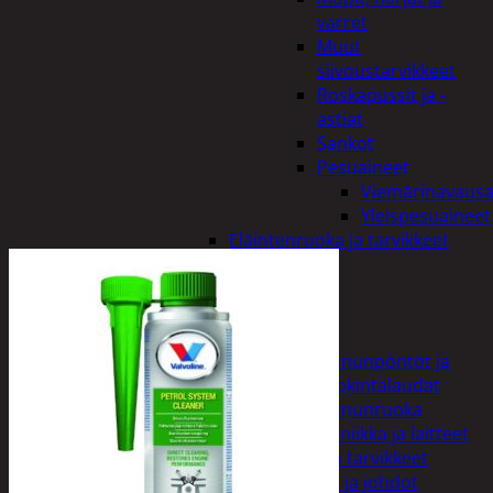
varret
Muut
siivoustarvikkeet
Roskapussit ja -
astiat
Sankot
Pesuaineet
Viemärinavausa
Yleispesuaineet
Eläintenruoka ja tarvikkeet
Jyrsijät
Kissat
Koirat
Linnut
Linnunpöntöt ja
ruokintalaudat
Linnunruoka
Kodin elektroniikka ja laitteet
Imurit ja tarvikkeet
Kaapelit ja johdot