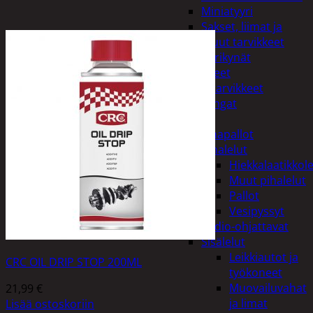
Miniatyyri
Sakset, liimat ja
muut tarvikkeet
Värikynät
Harrasteet
Käsityötarvikkeet
Langat
Lelut
Ilmapallot
Pihalelut
Hiekkalaatikkole
Muut pihalelut
Pallot
Vesipyssyt
Radio-ohjattavat
Sisälelut
Leikkiautot ja
CRC OIL DRIP STOP 200ML
työkoneet
Muovailuvahat
21,99
€
ja limat
Lisää ostoskoriin