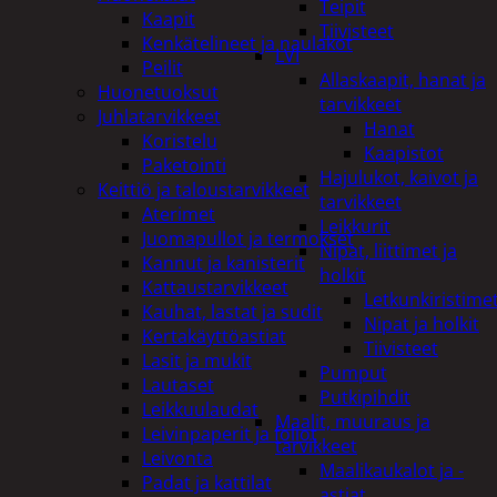
Teipit
Kaapit
Tiivisteet
Kenkätelineet ja naulakot
LVI
Peilit
Allaskaapit, hanat ja
Huonetuoksut
tarvikkeet
Juhlatarvikkeet
Hanat
Koristelu
Kaapistot
Paketointi
Hajulukot, kaivot ja
Keittiö ja taloustarvikkeet
tarvikkeet
Aterimet
Leikkurit
Juomapullot ja termokset
Nipat, liittimet ja
Kannut ja kanisterit
holkit
Kattaustarvikkeet
Letkunkiristime
Kauhat, lastat ja sudit
Nipat ja holkit
Kertakäyttöastiat
Tiivisteet
Lasit ja mukit
Pumput
Lautaset
Putkipihdit
Leikkuulaudat
Maalit, muuraus ja
Leivinpaperit ja foliot
tarvikkeet
Leivonta
Maalikaukalot ja -
Padat ja kattilat
astiat