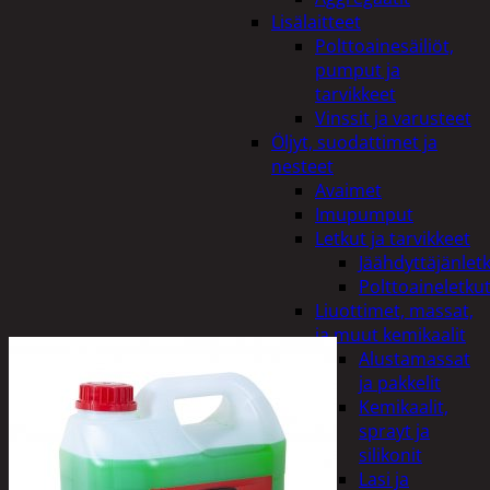
Lisälaitteet
Polttoainesäiliöt,
pumput ja
tarvikkeet
Vinssit ja varusteet
Öljyt, suodattimet ja
nesteet
Avaimet
Imupumput
Letkut ja tarvikkeet
Jäähdyttäjänlet
Polttoaineletku
Liuottimet, massat,
ja muut kemikaalit
Alustamassat
ja pakkelit
Kemikaalit,
sprayt ja
silikonit
Lasi ja