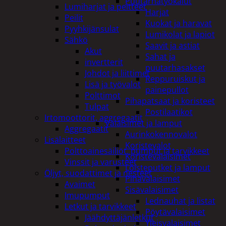
Puutarhatyökalut
Lumiharjat ja peitteet
Harjat
Peilit
Kuokat ja haravat
Pyyhkijänsulat
Lumikolat ja lapiot
Sähkö
Saavit ja astiat
Akut
Sahat ja
invertterit
puutarhasakset
Johdot ja liittimet
Reppuruiskut ja
Lisä ja työvalot
painepullot
Polttimot
Pihapatsaat ja koristeet
Tulpat
Postilaatikot
Irtomoottorit, aggregaatit
Valaisimet ja lamput
Aggregaatit
Aurinkokennovalot
Lisälaitteet
Koristevalot
Polttoainesäiliöt, pumput ja tarvikkeet
Koristevalaisimet
Vinssit ja varusteet
Loisteputket ja lamput
Öljyt, suodattimet ja nesteet
Pihavalaisimet
Avaimet
Sisävalaisimet
Imupumput
Lednauhat ja listat
Letkut ja tarvikkeet
Pöytävalaisimet
Jäähdyttäjänletkut
Yleisvalaisimet