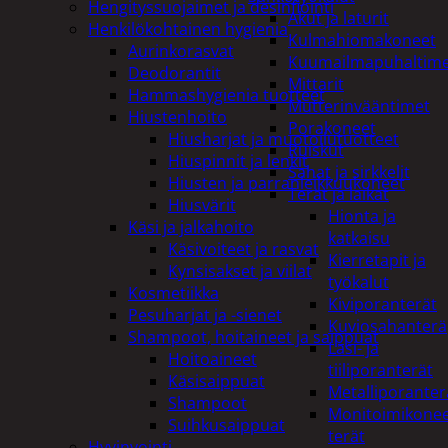
Hengityssuojaimet ja desinfiointi
Akut ja laturit
Henkilökohtainen hygienia
Kulmahiomakoneet
Aurinkorasvat
Kuumailmapuhaltim
Deodorantit
Mittarit
Hammashygienia tuotteet
Mutterinvääntimet
Hiustenhoito
Porakoneet
Hiusharjat ja muotoilutuotteet
Ruiskut
Hiuspinnit ja lenkit
Sahat ja sirkkelit
Hiusten ja parranleikkuukoneet
Terät ja laikat
Hiusvärit
Hionta ja
Käsi ja jalkahoito
katkaisu
Käsivoiteet ja rasvat
Kierretapit ja
Kynsisakset ja viilat
työkalut
Kosmetiikka
Kiviporanterät
Pesuharjat ja -sienet
Kuviosahanterä
Shampoot, hoitaineet ja saippuat
Lasi- ja
Hoitoaineet
tiiliporanterät
Käsisaippuat
Metalliporanter
Shampoot
Monitoimikone
Suihkusaippuat
terät
Hyvinvointi