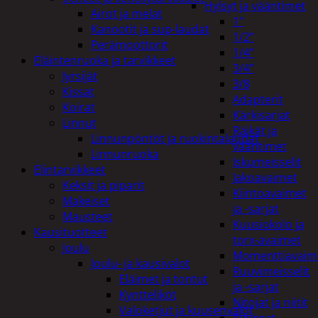
Hylsyt ja vääntimet
Airot ja melat
1"
Kanootit ja sup-laudat
1/2"
Perämoottorit
1/4"
Eläintenruoka ja tarvikkeet
3/4"
Jyrsijät
3/8
Kissat
Adapterit
Koirat
Kärkisarjat
Linnut
Räikät ja
Linnunpöntöt ja ruokintalaudat
vääntimet
Linnunruoka
Iskumeisselit
Elintarvikkeet
Jakoavaimet
Keksit ja piparit
Kiintoavaimet
Makeiset
ja -sarjat
Mausteet
Kuusiokolo ja
Kausituotteet
torx-avaimet
Joulu
Momenttiavaim
Joulu- ja kausivalot
Ruuvimeisselit
Eläimet ja tontut
ja -sarjat
Kyntteliköt
Nitojat ja niitit
Valoketjut ja kuusenvalot