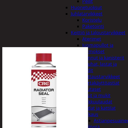
Peilit
Huonetuoksut
Juhlatarvikkeet
Koristelu
Paketointi
Keittiö ja taloustarvikkeet
Aterimet
Juomapullot ja
termokset
Kannut ja kanisterit
Kauhat, lastat ja
sudit
Kattaustarvikkeet
Kertakäyttöastiat
Lautaset
Lasit ja mukit
Leikkuulaudat
Padat ja kattilat
Tiskaus
Astianpesuaine
Säilöntä