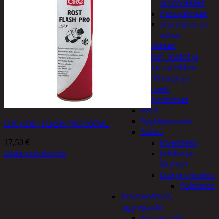
ja tarvikkeet
Pesuvälineet
Shampoot ja
vahat
Autotarvikkeet
Kalvot, matot ja
muut tarvikkeet
Lumiharjat ja
peitteet
Lämmittimet
Peilit
Pyyhkijänsulat
CRC ROST FLASH PRO 500ML
Sähkö
17,50
€
Invertterit
Lisää ostoskoriin
Johdot ja
liittimet
Lisä ja työvalot
Polttimot
Irtomoottorit,
aggregaatit
Aggregaatit