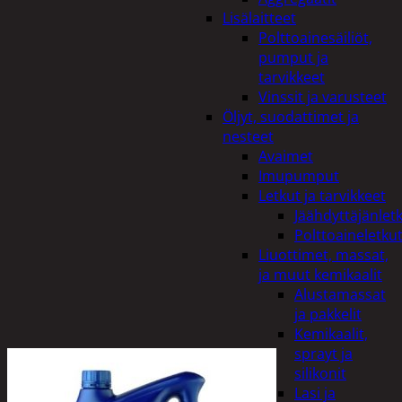
Lisälaitteet
Polttoainesäiliöt,
pumput ja
tarvikkeet
Vinssit ja varusteet
Öljyt, suodattimet ja
nesteet
Avaimet
Imupumput
Letkut ja tarvikkeet
Jäähdyttäjänlet
Polttoaineletku
Liuottimet, massat,
ja muut kemikaalit
Alustamassat
ja pakkelit
Kemikaalit,
sprayt ja
silikonit
Lasi ja