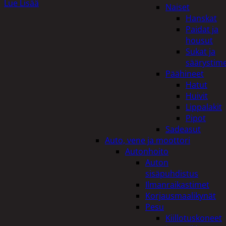
Lue Lisää
Naiset
Hanskat
Paidat ja
housut
Sukat ja
säärystim
Päähineet
Hatut
Huivit
Lippalakit
Pipot
Sadeasut
Auto, vene ja moottori
Autonhoito
Auton
sisäpuhdistus
Ilmanraikastimet
Korjausmaalikynät
Pesu
Kiillotuskoneet