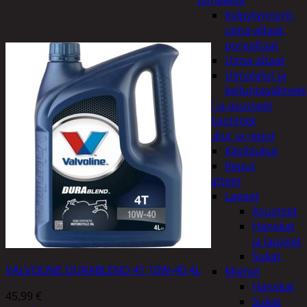
uimalelut
Kylpytynnyrit,
uima-altaat,
porealtaat
Uima-altaat
Uimalelut ja
kelluntavälineet
Vaatteet ja asusteet
Heijastimet
Laukut ja reput
Käsilaukut
Reput
Vaatteet
Lapset
Asusteet
Hanskat
ja lapaset
Sukat
VALVOLINE DURABLEND 4T 10W-40 4L
Miehet
Hanskat
45,99
€
Sukat