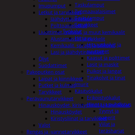
Taskulamput
Imupumput
Työmaavalaisimet
Letkut ja tarvikkeet
Taskulamput
Jäähdyttäjänletkut
Tarvikkeet
Polttoaineletkut
Työkalut
Liuottimet, massat, ja muut kemikaalit
Hitsaus
Alustamassat ja pakkelit
Hitsauskolvit ja
Kemikaalit, sprayt ja silikonit
suuttimet
Lasi ja jäähdytinnesteet
Kaasut ja polttimet
Öljyt
Lasit ja maskit
Suodattimet
Puikot ja langat
Pakoputken osat
Tinakolvit ja tinat
Laipat ja kiinnikkeet
Imurit
Putket ja kulmat
Käsityökalut
Tarvikkeet
Erikoistyökalut
Perävaunutarvikkeet
Hionta ja puhdistus
Hinausköydet, kiristysliinat ja kiinnikkeet
Tyynyt ja
Hinausköydet
paperit
Kiristysliinat ja tarvikkeet
Viilat ja
Valot
teräsharjat
Rengas ja -vannetarvikkeet