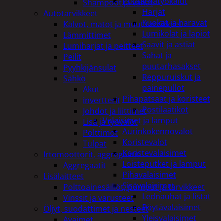
Puutarhatyökalut
Shampoot ja vahat
Harjat
Autotarvikkeet
Kuokat ja haravat
Kalvot, matot ja muut tarvikkeet
Lumikolat ja lapiot
Lämmittimet
Saavit ja astiat
Lumiharjat ja peitteet
Sahat ja
Peilit
puutarhasakset
Pyyhkijänsulat
Reppuruiskut ja
Sähkö
painepullot
Akut
Pihapatsaat ja koristeet
invertterit
Postilaatikot
Johdot ja liittimet
Valaisimet ja lamput
Lisä ja työvalot
Aurinkokennovalot
Polttimot
Koristevalot
Tulpat
Koristevalaisimet
Irtomoottorit, aggregaatit
Loisteputket ja lamput
Aggregaatit
Pihavalaisimet
Lisälaitteet
Sisävalaisimet
Polttoainesäiliöt, pumput ja tarvikkeet
Lednauhat ja listat
Vinssit ja varusteet
Pöytävalaisimet
Öljyt, suodattimet ja nesteet
Yleisvalaisimet
Avaimet