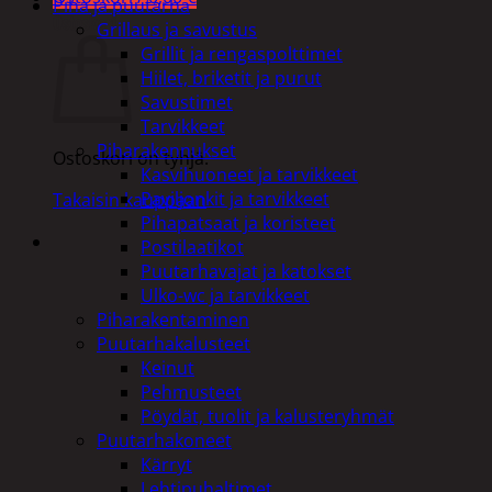
Piha ja puutarha
Ostoskori
Grillaus ja savustus
Grillit ja rengaspolttimet
Hiilet, briketit ja purut
Savustimet
Tarvikkeet
Piharakennukset
Ostoskori on tyhjä.
Kasvihuoneet ja tarvikkeet
Paviljonkit ja tarvikkeet
Takaisin kauppaan
Pihapatsaat ja koristeet
Postilaatikot
Puutarhavajat ja katokset
Ulko-wc ja tarvikkeet
Piharakentaminen
Puutarhakalusteet
Keinut
Pehmusteet
Pöydät, tuolit ja kalusteryhmät
Puutarhakoneet
Kärryt
Lehtipuhaltimet