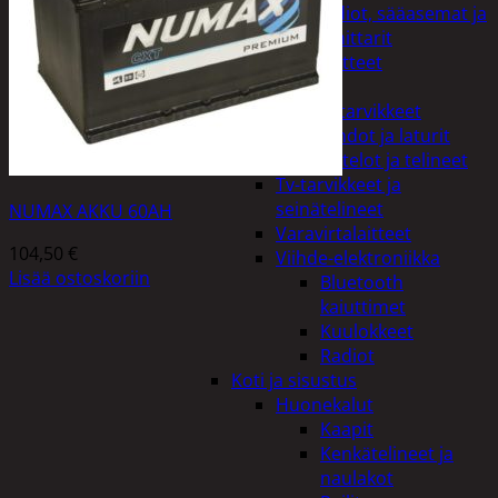
Kelloradiot, sääasemat ja
lämpömittarit
Oheislaitteet
Paristot
Puhelintarvikkeet
Johdot ja laturit
Kotelot ja telineet
Tv-tarvikkeet ja
seinätelineet
NUMAX AKKU 60AH
Varavirtalaitteet
104,50
€
Viihde-elektroniikka
Lisää ostoskoriin
Bluetooth
kaiuttimet
Kuulokkeet
Radiot
Koti ja sisustus
Huonekalut
Kaapit
Kenkätelineet ja
naulakot