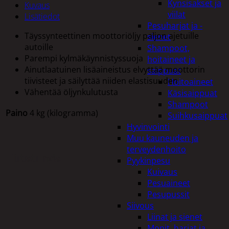
Kynsisakset ja
Kuvaus
viilat
Lisätiedot
Pesuharjat ja -
Täyssynteettinen moottoriöljy paljon ajetuille
sienet
autoille
Shampoot,
Parempi kylmäkäynnistyssuoja
hoitaineet ja
Ainutlaatuinen lisäaineistus elvyttää moottorin
saippuat
tiivisteet ja säilyttää niiden elastisuuden
Hoitoaineet
Vähentää öljynkulutusta
Käsisaippuat
Shampoot
Paino
4 kg (kilogramma)
Suihkusaippuat
Hyvinvointi
Muu kauneuden ja
terveydenhoito
Tutustu myös
Pyykinpesu
Kuivaus
Pesuaineet
Pesupussit
Siivous
Liinat ja sienet
Mopit, harjat ja