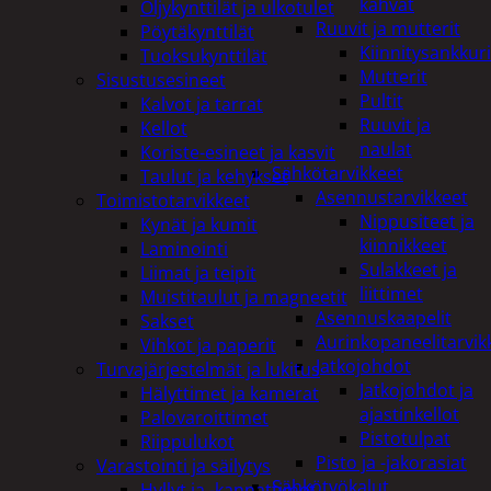
kahvat
Öljykynttilät ja ulkotulet
Ruuvit ja mutterit
Pöytäkynttilät
Kiinnitysankkuri
Tuoksukynttilät
Mutterit
Sisustusesineet
Pultit
Kalvot ja tarrat
Ruuvit ja
Kellot
naulat
Koriste-esineet ja kasvit
Sähkötarvikkeet
Taulut ja kehykset
Asennustarvikkeet
Toimistotarvikkeet
Nippusiteet ja
Kynät ja kumit
kiinnikkeet
Laminointi
Sulakkeet ja
Liimat ja teipit
liittimet
Muistitaulut ja magneetit
Asennuskaapelit
Sakset
Aurinkopaneelitarvik
Vihkot ja paperit
Jatkojohdot
Turvajärjestelmät ja lukitus
Jatkojohdot ja
Hälyttimet ja kamerat
ajastinkellot
Palovaroittimet
Pistotulpat
Riippulukot
Pisto ja -jakorasiat
Varastointi ja säilytys
Sähkötyökalut
Hyllyt ja -kannattimet