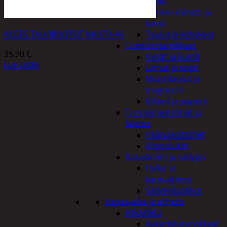
Kellot
Koriste-esineet ja
kasvit
ACCES TALVIBOOTSIT MUSTA 46
Taulut ja kehykset
Toimistotarvikkeet
35,90
€
Kynät ja kumit
Lue Lisää
Liimat ja teipit
Muistitaulut ja
magneetit
Vihkot ja paperit
Turvajärjestelmät ja
lukitus
Palovaroittimet
Riippulukot
Varastointi ja säilytys
Hyllyt ja -
kannattimet
Säilytyslaatikot
Vapaa-aika ja urheilu
Askartelu
Askartelutarvikkeet