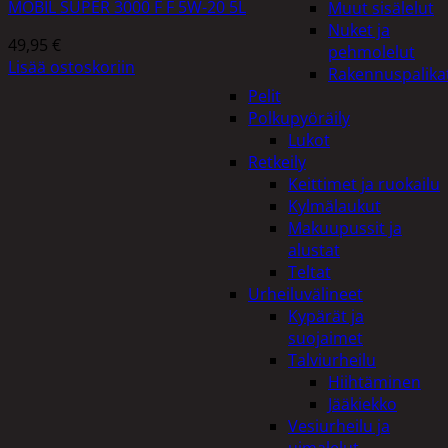
MOBIL SUPER 3000 F F 5W-20 5L
Muut sisälelut
Nuket ja
49,95
€
pehmolelut
Lisää ostoskoriin
Rakennuspalika
Pelit
Polkupyöräily
Lukot
Retkeily
Keittimet ja ruokailu
Kylmälaukut
Makuupussit ja
alustat
Teltat
Urheiluvälineet
Kypärät ja
suojaimet
Talviurheilu
Hiihtäminen
Jääkiekko
Vesiurheilu ja