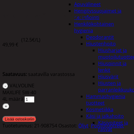
Apuvälineet
Hengityssuojaimet ja
VALVOLINE MAXLIFE 5W-40 4L
desinfiointi
Henkilökohtainen
hygienia
Deodorantit
(12.5€/L)
Hiustenhoito
49,99
€
Hiusharjat ja
muotoilutuotte
Hiuspinnit ja
lenkit
Saatavuus:
saatavilla varastossa
Hiusvärit
Hiusten ja
VALVOLINE
parranleikkuuk
MAXLIFE 5W-40
Hammashygienia
4L määrä
tuotteet
Kosmetiikka
Käsi ja jalkahoito
Lisää ostoskoriin
Käsivoiteet ja
Tuotetunnus:
21-908754
Osastot:
Öljyt
,
Poistotuotteet
rasvat