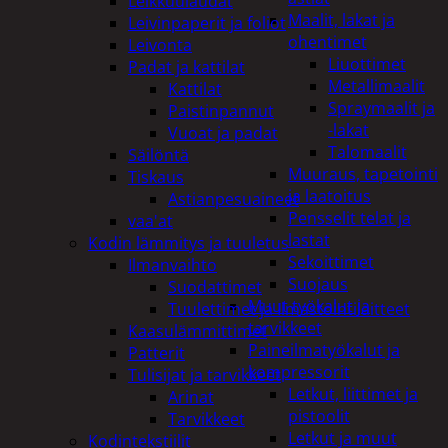
Leikkuulaudat
Maalit, lakat ja
Leivinpaperit ja foliot
ohentimet
Leivonta
Liuottimet
Padat ja kattilat
Metallimaalit
Kattilat
Spraymaalit ja
Paistinpannut
-lakat
Vuoat ja padat
Talomaalit
Säilöntä
Muuraus, tapetointi
Tiskaus
ja laatoitus
Astianpesuaineet
Pensselit telat ja
vaa'at
lastat
Kodin lämmitys ja tuuletus
Sekoittimet
Ilmanvaihto
Suojaus
Suodattimet
Muut työkalut ja
Tuulettimet ja Ilmastointilaitteet
tarvikkeet
Kaasulämmittimet
Paineilmatyökalut ja
Patterit
kompressorit
Tulisijat ja tarvikkeet
Letkut, liittimet ja
Arinat
pistoolit
Tarvikkeet
Letkut ja muut
Kodintekstiilit