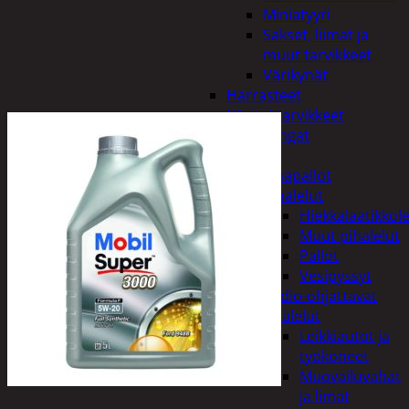
Miniatyyri
Sakset, liimat ja
muut tarvikkeet
Värikynät
Harrasteet
Käsityötarvikkeet
Langat
Lelut
Ilmapallot
Pihalelut
Hiekkalaatikkole
Muut pihalelut
Pallot
Vesipyssyt
Radio-ohjattavat
Sisälelut
Leikkiautot ja
työkoneet
Muovailuvahat
ja limat