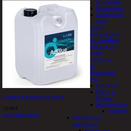
ja tarvikkeet
Pesuvälineet
Shampoot ja
vahat
Autotarvikkeet
Kalvot, matot ja
muut tarvikkeet
Lumiharjat ja
peitteet
Lämmittimet
Peilit
Pyyhkijänsulat
Sähkö
Invertterit
Johdot ja
ADBLUE 10L BLAUSOL HDPE
liittimet
Lisä ja työvalot
13,99
€
Polttimot
Lisää ostoskoriin
Irtomoottorit,
aggregaatit
Aggregaatit