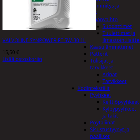
Kodin lämmitys ja
tuuletus
Ilmanvaihto
Suodattimet
Tuulettimet ja
Ilmastointilaitte
VALVOLINE SYNPOWER FE 5W-30 1L
Kaasulämmittimet
15,50
€
Patterit
Lisää ostoskoriin
Tulisijat ja
tarvikkeet
Arinat
Tarvikkeet
Kodintekstiilit
Pyyhkeet
Keittiöpyyhkeet
Kylpypyyhkeet
ja takit
Pöytäliinat
Sisustustyynyt ja
päälliset