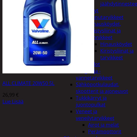
jäähdytinnestee
Öljyt
Perävaunutarvikkeet
Hinausköydet,
kiristysliinat ja
kiinnikkeet
Hinausköydet
Kiristysliinat ja
tarvikkeet
Valot
Rengas ja -
vannetarvikkeet
ALL CLIMATE 20W50 5L
Sähköpotkulaudat,
skootterit ja ajoneuvot
26,99
€
Tukkikärryt ja
Lue Lisää
juontopulkat
Veneet ja
veneilytarvikkeet
Airot ja melat
Perämoottorit