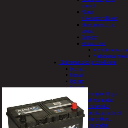
varret
Muut
siivoustarvikkeet
Roskapussit ja -
astiat
Sankot
Pesuaineet
Viemärinavausa
Yleispesuaineet
Eläintenruoka ja tarvikkeet
Jyrsijät
Kissat
Koirat
Linnut
Linnunpöntöt ja
ruokintalaudat
Linnunruoka
Kodin elektroniikka ja laitteet
Imurit ja tarvikkeet
Kaapelit ja johdot