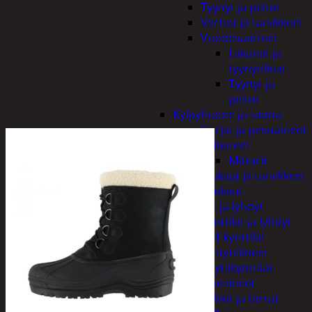
Tyynyt ja peitot
Verhot ja tarvikkeet
Vuodevaatteet
Lakanat ja
tyynynlinat
Tyynyt ja
peitot
Kylpyhuone ja sauna
Harjat ja pesuaineet
Kalusteet
Mittarit
Kiukaat ja tarvikkeet
Tuoksut
Kynttilät ja lyhdyt
Kynttilät ja lyhdyt
Led-kynttilät
Lyhtytelineet
Pöytäkynttilät
Sisustusesineet
Kalvot ja tarrat