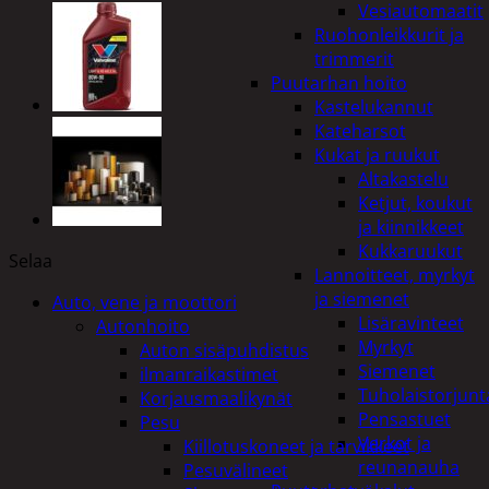
Vesiautomaatit
Ruohonleikkurit ja
trimmerit
Puutarhan hoito
Kastelukannut
Kateharsot
Kukat ja ruukut
Altakastelu
Ketjut, koukut
ja kiinnikkeet
Kukkaruukut
Selaa
Lannoitteet, myrkyt
ja siemenet
Auto, vene ja moottori
Lisäravinteet
Autonhoito
Myrkyt
Auton sisäpuhdistus
Siemenet
ilmanraikastimet
Tuholaistorjunt
Korjausmaalikynät
Pensastuet
Pesu
Verkot ja
Kiillotuskoneet ja tarvikkeet
reunanauha
Pesuvälineet