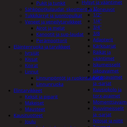
Hylsyt ja vääntimet
Pukit ja tunkit
1"
Sähköpotkulaudat, skootterit ja ajoneuvot
1/2"
Tukkikärryt ja juontopulkat
1/4"
Veneet ja veneilytarvikkeet
3/4"
Airot ja melat
3/8
Kanootit ja sup-laudat
Adapterit
Perämoottorit
Kärkisarjat
Eläintenruoka ja tarvikkeet
Räikät ja
Jyrsijät
vääntimet
Kissat
Iskumeisselit
Koirat
Jakoavaimet
Linnut
Kiintoavaimet
Linnunpöntöt ja ruokintalaudat
ja -sarjat
Linnunruoka
Kuusiokolo ja
Elintarvikkeet
torx-avaimet
Keksit ja piparit
Momenttiavaim
Makeiset
Ruuvimeisselit
Mausteet
ja -sarjat
Kausituotteet
Nitojat ja niitit
Joulu