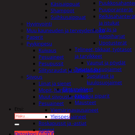
Puukkosahante
Käsisaippuat
Puuporanterät
Shampoot
Reikäsahanterä
Suihkusaippuat
ja istukat
Hyvinvointi
Teräs ja
Muu kauneuden ja terveydenhoito
kuppiharjat
Paperit
Upotusterät
Pyykinpesu
Telineet, tikkaat, työtasot
Kuivaus
ja tarvikkeet
Pesuaineet
Vaunut ja pöydät
Pesupussit
Työasut ja suojaimet
Silitysraudat ja silityslaudat
Suojalasit ja
Siivous
kuulosuojaimet
Liinat ja sienet
Elintarvikkeet
Mopit, harjat ja varret
Keksit ja piparit
Muut siivoustarvikkeet
Mausteet
Pesuaineet
Etsi:
Viemärinavausaineet
Yleispesuaineet
Roskapussit ja -astiat
Sangot
Ostoskori /
0,00
€