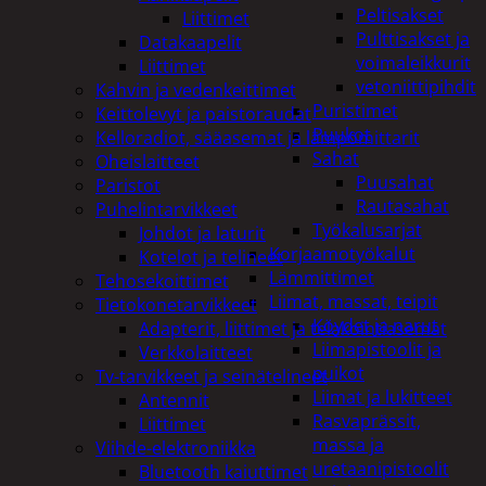
Peltisakset
Liittimet
Pulttisakset ja
Datakaapelit
voimaleikkurit
Liittimet
vetoniittipihdit
Kahvin ja vedenkeittimet
Puristimet
Keittolevyt ja paistoraudat
Puukot
Kelloradiot, sääasemat ja lämpömittarit
Sahat
Oheislaitteet
Puusahat
Paristot
Rautasahat
Puhelintarvikkeet
Työkalusarjat
Johdot ja laturit
Korjaamotyökalut
Kotelot ja telineet
Lämmittimet
Tehosekoittimet
Liimat, massat, teipit
Tietokonetarvikkeet
Köydet ja narut
Adapterit, liittimet ja telakointiasemat
Liimapistoolit ja
Verkkolaitteet
puikot
Tv-tarvikkeet ja seinätelineet
Liimat ja lukitteet
Antennit
Rasvaprässit,
Liittimet
massa ja
Viihde-elektroniikka
uretaanipistoolit
Bluetooth kaiuttimet