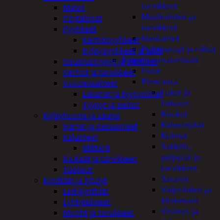
tarvikkeet
Matot
Maaliruiskut ja
Pöytäliinat
tarvikkeet
Pyyhkeet
Naulaimet
Keittiöpyyhkeet
Pulttipyssyt ja räikät
Kylpypyyhkeet ja takit
Rakennusmateriaalit
Sisustustyynyt ja päälliset
Listat
Verhot ja tarvikkeet
Pienrauta
Vuodevaatteet
Lukot ja
Lakanat ja tyynynlinat
hakaset
Tyynyt ja peitot
Koukut
Kylpyhuone ja sauna
Kalustejalat
Harjat ja pesuaineet
Kulmat
Kalusteet
Sakkelit,
Mittarit
pylpyrät ja
Kiukaat ja tarvikkeet
tarvikkeet
Tuoksut
Saranat
Kynttilät ja lyhdyt
Vaijerilukot ja
Led-kynttilät
klemmarit
Lyhtytelineet
Vetimet ja
Muotit ja tarvikkeet