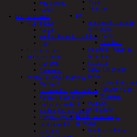
Teipit
Kuulokkeet
Tiivisteet
Radiot
LVI
Koti ja sisustus
Allaskaapit, hanat ja
Huonekalut
tarvikkeet
Kaapit
Hanat
Kenkätelineet ja naulakot
Kaapistot
Peilit
Hajulukot, kaivot ja
Huonetuoksut
tarvikkeet
Juhlatarvikkeet
Leikkurit
Koristelu
Nipat, liittimet ja
Paketointi
holkit
Keittiö ja taloustarvikkeet
Letkunkiristime
Aterimet
Nipat ja holkit
Juomapullot ja termokset
Tiivisteet
Kannut ja kanisterit
Pumput
Kattaustarvikkeet
Putkipihdit
Kauhat, lastat ja sudit
Maalit, muuraus ja
Kertakäyttöastiat
tarvikkeet
Lasit ja mukit
Maalikaukalot ja -
Lautaset
astiat