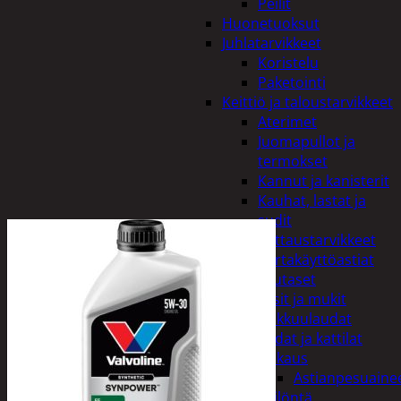
Peilit
Huonetuoksut
Juhlatarvikkeet
Koristelu
Paketointi
Keittiö ja taloustarvikkeet
Aterimet
Juomapullot ja
termokset
Kannut ja kanisterit
Kauhat, lastat ja
sudit
Kattaustarvikkeet
Kertakäyttöastiat
Lautaset
Lasit ja mukit
Leikkuulaudat
Padat ja kattilat
Tiskaus
Astianpesuaine
Säilöntä