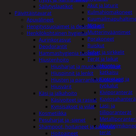
Akut ja laturit
Säilytyslaatikot
Kulmahiomakoneet
Päivittäistavarat
Kuumailmapuhaltim
Apuvälineet
Mittarit
Hengityssuojaimet ja desinfiointi
Mutterinvääntimet
Henkilökohtainen hygienia
Porakoneet
Aurinkorasvat
Ruiskut
Deodorantit
Sahat ja sirkkelit
Hammashygienia tuotteet
Terät ja laikat
Hiustenhoito
Hionta ja
Hiusharjat ja muotoilutuotteet
katkaisu
Hiuspinnit ja lenkit
Kierretapit ja
Hiusten ja parranleikkuukoneet
työkalut
Hiusvärit
Kiviporanterät
Käsi ja jalkahoito
Kuviosahanterä
Käsivoiteet ja rasvat
Lasi- ja
Kynsisakset ja viilat
tiiliporanterät
Kosmetiikka
Metalliporanter
Pesuharjat ja -sienet
Monitoimikone
Shampoot, hoitaineet ja saippuat
terät
Hoitoaineet