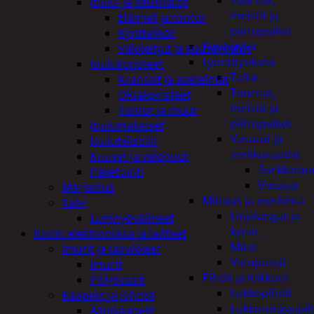
Tuurnat,
Joulu- ja kausivalot
meistit ja
Eläimet ja tontut
piirtopuikot
Kyntteliköt
Käsihöylät
Valoketjut ja kuusenvalot
Lyöntityökalut
Joulukoristeet
Taltat
Kranssit ja asetelmat
Tuurnat,
Oksakoristeet
meistit ja
Tontut ja muut
piirtopuikot
Joulumakeiset
Vasarat ja
Joulutekstiilit
sorkkaraudat
Kuuset ja valopuut
Sorkkarau
Paketointi
Vasarat
Marjastus
Mittaus ja merkintä
Talvi
Linjalangat ja
Lumityövälineet
kynät
Kodin elektroniikka ja laitteet
Mitat
Imurit ja tarvikkeet
Vatupassit
Imurit
Pihdit ja leikkurit
Pölypussit
Lukkopihdit
Kaapelit ja johdot
Lukkorengaspih
Äänikaapelit