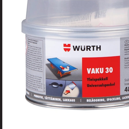
Tuotevalikoima
Poistotuotteet
Kausituotteet
Joulu
Joulu- ja kausivalot
Eläimet ja tontu
Kyntteliköt
Valoketjut ja k
Joulukoristeet
Kranssit ja ase
Tontut ja muut
Joulutekstiilit
Paketointi
Marjastus
Talvi
Päivittäistavarat
Apuvälineet
Hengityssuojaimet ja desin