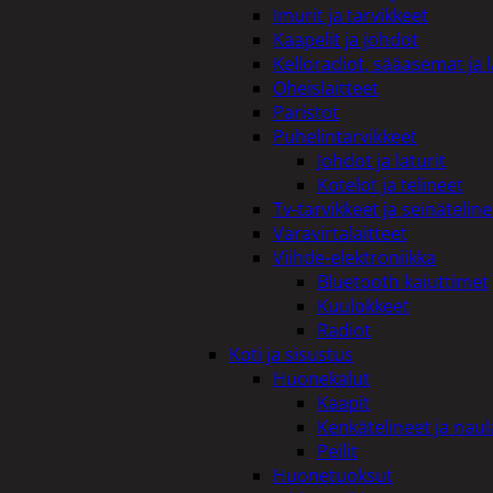
Imurit ja tarvikkeet
Kaapelit ja johdot
Tutustu myös
Kelloradiot, sääasemat ja 
Oheislaitteet
Paristot
Puhelintarvikkeet
Johdot ja laturit
Kotelot ja telineet
Tv-tarvikkeet ja seinäteline
Varavirtalaitteet
Viihde-elektroniikka
Bluetooth kaiuttimet
Kuulokkeet
Radiot
Koti ja sisustus
Huonekalut
Kaapit
Kenkätelineet ja naul
Peilit
Huonetuoksut