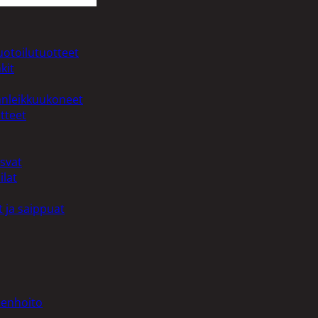
uotoilutuotteet
kit
anleikkuukoneet
tteet
asvat
ilat
 ja saippuat
denhoito