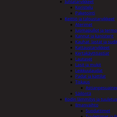
Juhlatarvikkeet
Koristelu
Paketointi
Keittiö ja taloustarvikkeet
Aterimet
Juomapullot ja termo
Kannut ja kanisterit
Kauhat, lastat ja sudi
Kattaustarvikkeet
Kertakäyttöastiat
Lautaset
Lasit ja mukit
Leikkuulaudat
Padat ja kattilat
Tiskaus
Astianpesuaine
Säilöntä
Kodin lämmitys ja tuuletu
Ilmanvaihto
Suodattimet
Tuulettimet ja I