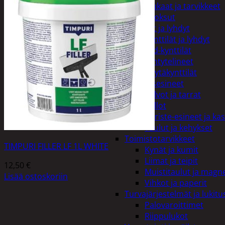
Kiukaat ja tarvikkeet
Tuoksut
Kynttilät ja lyhdyt
Kynttilät ja lyhdyt
Led-kynttilät
Lyhtytelineet
Pöytäkynttilät
Sisustusesineet
Kalvot ja tarrat
Kellot
Koriste-esineet ja kas
Taulut ja kehykset
Toimistotarvikkeet
TIMPURI FILLER LF 1L WHITE
Kynät ja kumit
Liimat ja teipit
12,50
€
Muistitaulut ja magne
Lisää ostoskoriin
Vihkot ja paperit
Turvajärjestelmät ja lukitu
Palovaroittimet
Riippulukot