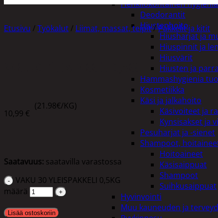
Henkilökohtainen hygienia
Deodorantit
Hiustenhoito
Etusivu
/
Työkalut
/
Liimat, massat, teipit
/
Pakkelit ja kitit
Hiusharjat ja m
Hiuspinnit ja len
Hiusvärit
VAKU 30 YLEISPAKKELI 0,5KG
Hiusten ja parr
Hammashygienia tuo
Kosmetiikka
Käsi ja jalkahoito
(21.98€/KG)
Käsivoiteet ja r
10,99
€
Kynsisakset ja vi
Pesuharjat ja -sienet
Shampoot, hoitaineet
Hoitoaineet
Saatavuus:
saatavilla varastossa
Käsisaippuat
Shampoot
VAKU 30 YLEISPAKKELI 0,5KG
Suihkusaippuat
määrä
Hyvinvointi
Muu kauneuden ja tervey
Lisää ostoskoriin