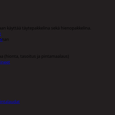
daan käyttää täytepakkelina sekä hienopakkelina.
t
innan
et
aa (hionta, tasoitus ja pintamaalaus)
ineet
intalaudat