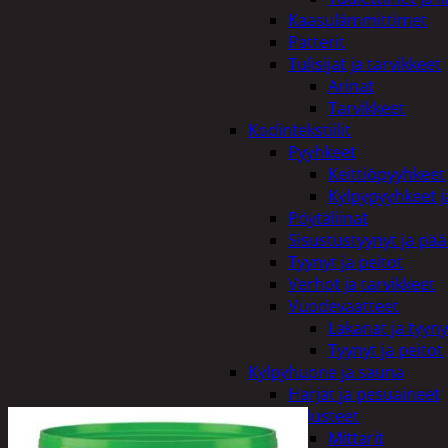
Kaasulämmittimet
Patterit
Tulisijat ja tarvikkeet
Arinat
Tarvikkeet
Kodintekstiilit
Pyyhkeet
Keittiöpyyhkeet
Kylpypyyhkeet ja
Pöytäliinat
Sisustustyynyt ja pääl
Tyynyt ja peitot
Verhot ja tarvikkeet
Vuodevaatteet
Lakanat ja tyyny
Tyynyt ja peitot
Kylpyhuone ja sauna
Harjat ja pesuaineet
Kalusteet
Mittarit