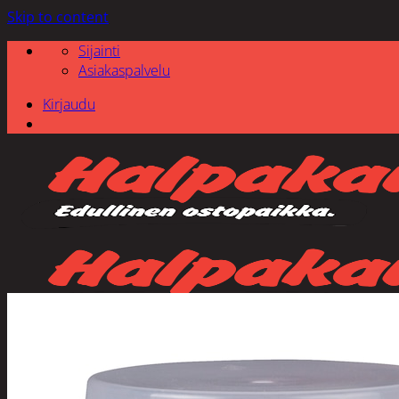
Skip to content
Sijainti
Asiakaspalvelu
Kirjaudu
Etsi: