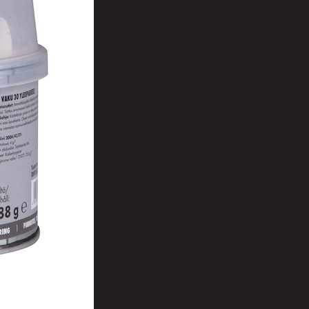
t
uusenvalot
telmat
fiointi