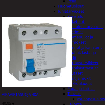
Peilit
Huonetuoksut
Juhlatarvikkeet
Koristelu
Paketointi
Keittiö ja taloustarvikkeet
Aterimet
Juomapullot ja
termokset
Kannut ja kanisterit
Kauhat, lastat ja
sudit
Kattaustarvikkeet
Kertakäyttöastiat
Lautaset
Lasit ja mukit
Leikkuulaudat
Padat ja kattilat
Tiskaus
VIKAVIRTASUOJA 40A
Astianpesuaine
49,95
€
Säilöntä