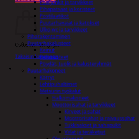
Paviljonkit ja tarvikkeet
Ostoskori
Pihapatsaat ja koristeet
Postilaatikot
Puutarhavajat ja katokset
Ulko-wc ja tarvikkeet
Piharakentaminen
Puutarhakalusteet
Ostoskori on tyhjä.
Keinut
Takaisin kauppaan
Pehmusteet
Pöydät, tuolit ja kalusteryhmät
Puutarhakoneet
Kärryt
Lehtipuhaltimet
Metsurin työkalut
Halkomakoneet
Moottorisahat ja tarvikkeet
Kirveet ja sahat
Moottorisahat ja raivaussahat
Tukkisakset ja sahapukit
Viilat ja teräketjut
Oksasilppurit