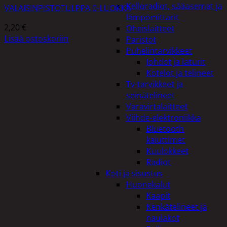
Kelloradiot, sääasemat ja
VALAISINPISTOTULPPA 0-LUOKKA
lämpömittarit
2,20
€
Oheislaitteet
Lisää ostoskoriin
Paristot
Puhelintarvikkeet
Johdot ja laturit
Kotelot ja telineet
Tv-tarvikkeet ja
seinätelineet
Varavirtalaitteet
Viihde-elektroniikka
Bluetooth
kaiuttimet
Kuulokkeet
Radiot
Koti ja sisustus
Huonekalut
Kaapit
Kenkätelineet ja
naulakot