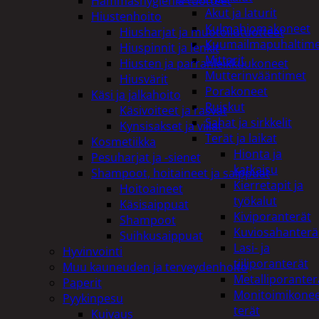
Hammashygienia tuotteet
Akut ja laturit
Hiustenhoito
Kulmahiomakoneet
Hiusharjat ja muotoilutuotteet
Kuumailmapuhaltim
Hiuspinnit ja lenkit
Mittarit
Hiusten ja parranleikkuukoneet
Mutterinvääntimet
Hiusvärit
Porakoneet
Käsi ja jalkahoito
Ruiskut
Käsivoiteet ja rasvat
Sahat ja sirkkelit
Kynsisakset ja viilat
Terät ja laikat
Kosmetiikka
Hionta ja
Pesuharjat ja -sienet
katkaisu
Shampoot, hoitaineet ja saippuat
Kierretapit ja
Hoitoaineet
työkalut
Käsisaippuat
Kiviporanterät
Shampoot
Kuviosahanterä
Suihkusaippuat
Lasi- ja
Hyvinvointi
tiiliporanterät
Muu kauneuden ja terveydenhoito
Metalliporanter
Paperit
Monitoimikone
Pyykinpesu
terät
Kuivaus