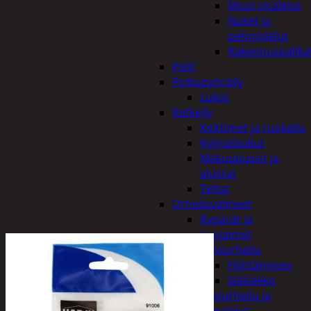
Muut sisälelut
Nuket ja
pehmolelut
Rakennuspalika
Pelit
Polkupyöräily
Lukot
Retkeily
Keittimet ja ruokailu
Kylmälaukut
Makuupussit ja
alustat
Teltat
Urheiluvälineet
Kypärät ja
suojaimet
Talviurheilu
Hiihtäminen
Jääkiekko
Vesiurheilu ja