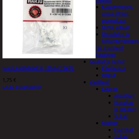
uimalelut
Kylpytynnyrit,
uima-altaat,
porealtaat
Uima-altaat
Uimalelut ja
kelluntavälineet
Vaatteet ja asusteet
Heijastimet
Laukut ja reput
NAULAKIINNIKE 8-12MM 25KPL
Käsilaukut
Reput
1,75
€
Vaatteet
Lisää ostoskoriin
Lapset
Asusteet
Hanskat
ja lapaset
Sukat
Miehet
Hanskat
Sukat