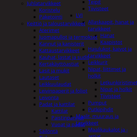
Teipit
Juhlatarvikkeet
Tiivisteet
Koristelu
LVI
Paketointi
Allaskaapit, hanat ja
Keittiö ja taloustarvikkeet
tarvikkeet
Aterimet
Hanat
Juomapullot ja termokset
Kaapistot
Kannut ja kanisterit
Hajulukot, kaivot ja
Kattaustarvikkeet
tarvikkeet
Kauhat, lastat ja sudit
Leikkurit
Kertakäyttöastiat
Nipat, liittimet ja
Lasit ja mukit
holkit
Lautaset
Letkunkiristime
Leikkuulaudat
Nipat ja holkit
Leivinpaperit ja foliot
Tiivisteet
Leivonta
Pumput
Padat ja kattilat
Putkipihdit
Kattilat
Maalit, muuraus ja
Paistinpannut
tarvikkeet
Vuoat ja padat
Maalikaukalot ja -
Säilöntä
astiat