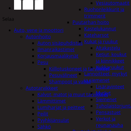
Vesiautomaatit
Ruohonleikkurit ja
trimmerit
Selaa
Puutarhan hoito
Kastelukannut
Auto, vene ja moottori
Kateharsot
Autonhoito
Kukat ja ruukut
Auton sisäpuhdistus
Altakastelu
ilmanraikastimet
Ketjut, koukut
Korjausmaalikynät
ja kiinnikkeet
Pesu
Kukkaruukut
Kiillotuskoneet ja tarvikkeet
Lannoitteet, myrkyt
Pesuvälineet
ja siemenet
Shampoot ja vahat
Lisäravinteet
Autotarvikkeet
Myrkyt
Kalvot, matot ja muut tarvikkeet
Siemenet
Lämmittimet
Tuholaistorjunt
Lumiharjat ja peitteet
Pensastuet
Peilit
Verkot ja
Pyyhkijänsulat
reunanauha
Sähkö