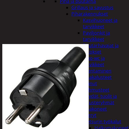
Piha ja puutarha
Grillaus ja savustus
Piharakennukset
Kasvihuoneet ja
tarvikkeet
Paviljonkit ja
tarvikkeet
Puutarhavajat ja
katokset
Ulko-wc ja
tarvikkeet
Piharakentaminen
Puutarhakalusteet
Keinut
Pehmusteet
Pöydät, tuolit ja
kalusteryhmät
Puutarhakoneet
Kärryt
Metsurin työkalut
Halkomakoneet