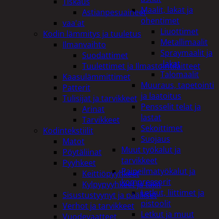
Tiskaus
Maalit, lakat ja
Astianpesuaineet
ohentimet
vaa'at
Liuottimet
Kodin lämmitys ja tuuletus
Metallimaalit
Ilmanvaihto
Spraymaalit ja
Suodattimet
-lakat
Tuulettimet ja Ilmastointilaitteet
Talomaalit
Kaasulämmittimet
Muuraus, tapetointi
Patterit
ja laatoitus
Tulisijat ja tarvikkeet
Pensselit telat ja
Arinat
lastat
Tarvikkeet
Sekoittimet
Kodintekstiilit
Suojaus
Matot
Muut työkalut ja
Pöytäliinat
tarvikkeet
Pyyhkeet
Paineilmatyökalut ja
Keittiöpyyhkeet
kompressorit
Kylpypyyhkeet ja takit
Letkut, liittimet ja
Sisustustyynyt ja päälliset
pistoolit
Verhot ja tarvikkeet
Letkut ja muut
Vuodevaatteet