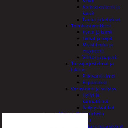
Kellot
Koriste-esineet ja
kasvit
Taulut ja kehykset
Toimistotarvikkeet
Kynät ja kumit
Liimat ja teipit
Muistitaulut ja
magneetit
Vihkot ja paperit
Turvajärjestelmät ja
lukitus
Palovaroittimet
Riippulukot
Varastointi ja säilytys
Hyllyt ja -
kannattimet
Säilytyslaatikot
Vapaa-aika ja urheilu
Askartelu
Askartelutarvikkeet