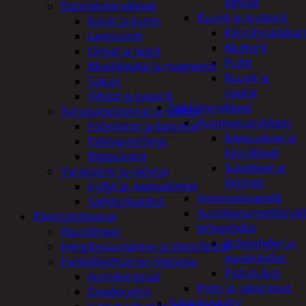
kahvat
Toimistotarvikkeet
Ruuvit ja mutterit
Kynät ja kumit
Kiinnitysankkuri
Laminointi
Mutterit
Liimat ja teipit
Pultit
Muistitaulut ja magneetit
Ruuvit ja
Sakset
naulat
Vihkot ja paperit
Sähkötarvikkeet
Turvajärjestelmät ja lukitus
Asennustarvikkeet
Hälyttimet ja kamerat
Nippusiteet ja
Palovaroittimet
kiinnikkeet
Riippulukot
Sulakkeet ja
Varastointi ja säilytys
liittimet
Hyllyt ja -kannattimet
Asennuskaapelit
Säilytyslaatikot
Aurinkopaneelitarvik
Päivittäistavarat
Jatkojohdot
Apuvälineet
Jatkojohdot ja
Hengityssuojaimet ja desinfiointi
ajastinkellot
Henkilökohtainen hygienia
Pistotulpat
Aurinkorasvat
Pisto ja -jakorasiat
Deodorantit
Sähkötyökalut