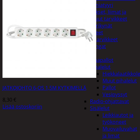
Miniatyyri
Sakset, liimat ja
muut tarvikkeet
Värikynät
Harrasteet
Käsityötarvikkeet
Langat
Lelut
Ilmapallot
Pihalelut
Hiekkalaatikkole
Muut pihalelut
Pallot
JATKOJOHTO 6-OS 1,5M KYTKIMELLÄ
Vesipyssyt
8,30
€
Radio-ohjattavat
Lisää ostoskoriin
Sisälelut
Leikkiautot ja
työkoneet
Muovailuvahat
ja limat