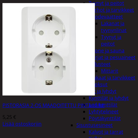
Tyynyt ja peitot
Verhot ja tarvikkeet
Vuodevaatteet
Lakanat ja
tyynynlinat
Tyynyt ja
peitot
Kylpyhuone ja sauna
Harjat ja pesuaineet
Kalusteet
Mittarit
Kiukaat ja tarvikkeet
Tuoksut
Kynttilät ja lyhdyt
Kynttilät ja lyhdyt
Led-kynttilät
PISTORASIA 2-OS MAADOITETTU PINTA LUMI
Lyhtytelineet
5,25
€
Pöytäkynttilät
Lisää ostoskoriin
Sisustusesineet
Kalvot ja tarrat