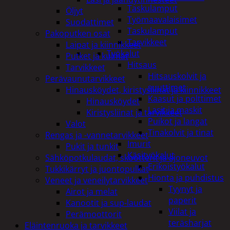
Taskulamput
Öljyt
Työmaavalaisimet
Suodattimet
Taskulamput
Pakoputken osat
Tarvikkeet
Laipat ja kiinnikkeet
Työkalut
Putket ja kulmat
Hitsaus
Tarvikkeet
Hitsauskolvit ja
Perävaunutarvikkeet
suuttimet
Hinausköydet, kiristysliinat ja kiinnikkeet
Kaasut ja polttimet
Hinausköydet
Lasit ja maskit
Kiristysliinat ja tarvikkeet
Puikot ja langat
Valot
Tinakolvit ja tinat
Rengas ja -vannetarvikkeet
Imurit
Pukit ja tunkit
Käsityökalut
Sähköpotkulaudat, skootterit ja ajoneuvot
Erikoistyökalut
Tukkikärryt ja juontopulkat
Hionta ja puhdistus
Veneet ja veneilytarvikkeet
Tyynyt ja
Airot ja melat
paperit
Kanootit ja sup-laudat
Viilat ja
Perämoottorit
teräsharjat
Eläintenruoka ja tarvikkeet