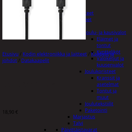
Tuotevalikoima
Poistotuotteet
Kausituotteet
Joulu
Joulu- ja kausivalot
Eläimet ja
tontut
Kyntteliköt
Etusivu
/
Kodin elektroniikka ja laitteet
/
Kaapelit ja
Valoketjut ja
johdot
/
Datakaapelit
kuusenvalot
Joulukoristeet
Kranssit ja
USB-C KAAPELI 3M
asetelmat
Tontut ja
muut
Joulutekstiilit
Paketointi
18,90
€
Marjastus
Talvi
Päivittäistavarat