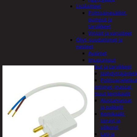
Lisälaitteet
Polttoainesäiliöt,
pumput ja
tarvikkeet
Vinssit ja varusteet
Öljyt, suodattimet ja
nesteet
Avaimet
Imupumput
Letkut ja tarvikkeet
Jäähdyttäjänlet
Polttoaineletku
Liuottimet, massat,
ja muut kemikaalit
Alustamassat
ja pakkelit
Kemikaalit,
sprayt ja
silikonit
Lasi ja