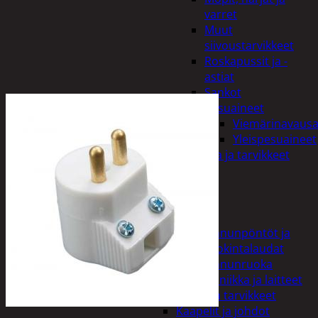
varret
Muut
siivoustarvikkeet
Roskapussit ja -
astiat
Sankot
Pesuaineet
Viemärinavausa
Yleispesuaineet
Eläintenruoka ja tarvikkeet
Jyrsijät
Kissat
Koirat
Linnut
Linnunpöntöt ja
ruokintalaudat
Linnunruoka
Kodin elektroniikka ja laitteet
Imurit ja tarvikkeet
Kaapelit ja johdot