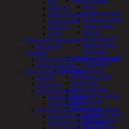
Puutarhatyökalut
Akut
Harjat
invertterit
Kuokat ja haravat
Johdot ja liittimet
Lumikolat ja lapiot
Lisä ja työvalot
Saavit ja astiat
Polttimot
Sahat ja
Tulpat
puutarhasakset
Irtomoottorit, aggregaatit
Reppuruiskut ja
Aggregaatit
painepullot
Lisälaitteet
Pihapatsaat ja koristeet
Polttoainesäiliöt, pumput ja tarvikkeet
Postilaatikot
Vinssit ja varusteet
Valaisimet ja lamput
Öljyt, suodattimet ja nesteet
Aurinkokennovalot
Avaimet
Koristevalot
Imupumput
Koristevalaisimet
Letkut ja tarvikkeet
Loisteputket ja lamput
Jäähdyttäjänletkut
Pihavalaisimet
Polttoaineletkut
Sisävalaisimet
Liuottimet, massat, ja muut kemikaalit
Lednauhat ja listat
Alustamassat ja pakkelit
Pöytävalaisimet
Kemikaalit, sprayt ja silikonit
Yleisvalaisimet
Lasi ja jäähdytinnesteet