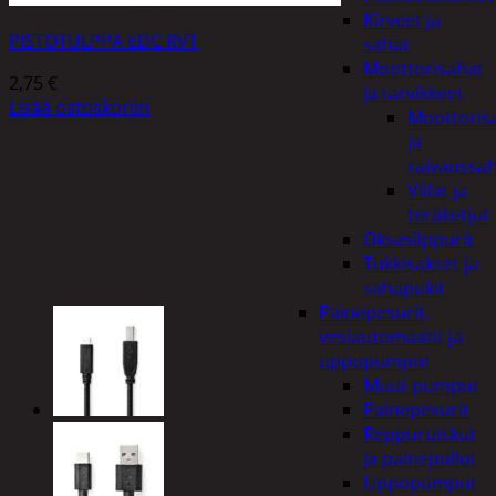
Kirveet ja
PISTOTULPPA EDC RVT
sahat
Moottorisahat
2,75
€
ja tarvikkeet
Lisää ostoskoriin
Moottoris
ja
raivaussa
Viilat ja
teräketjut
Oksasilppurit
Tukkisakset ja
sahapukit
Painepesurit,
vesiautomaatit ja
uppopumput
Muut pumput
Painepesurit
Reppuruiskut
ja painepullot
Uppopumput