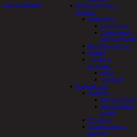
Lisää ostoskoriin
Kodin lämmitys ja
tuuletus
Ilmanvaihto
Suodattimet
Tuulettimet ja
Ilmastointilaitte
Kaasulämmittimet
Patterit
Tulisijat ja
tarvikkeet
Arinat
Tarvikkeet
Kodintekstiilit
Pyyhkeet
Keittiöpyyhkeet
Kylpypyyhkeet
ja takit
Pöytäliinat
Sisustustyynyt ja
päälliset