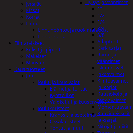
Hylsyt ja vääntimet
Jyrsijät
1"
Kissat
1/2"
Koirat
1/4"
Linnut
3/4"
Linnunpöntöt ja ruokintalaudat
3/8
Linnunruoka
Adapterit
Elintarvikkeet
Kärkisarjat
Keksit ja piparit
Räikät ja
Makeiset
vääntimet
Mausteet
Iskumeisselit
Kausituotteet
Jakoavaimet
Joulu
Kiintoavaimet
Joulu- ja kausivalot
ja -sarjat
Eläimet ja tontut
Kuusiokolo ja
Kyntteliköt
torx-avaimet
Valoketjut ja kuusenvalot
Momenttiavaim
Joulukoristeet
Ruuvimeisselit
Kranssit ja asetelmat
ja -sarjat
Oksakoristeet
Nitojat ja niitit
Tontut ja muut