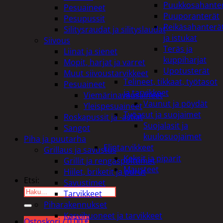
Puukkosahante
Pesuaineet
Puuporanterät
Pesupussit
Reikäsahanterä
Silitysraudat ja silityslaudat
ja istukat
Siivous
Teräs ja
Liinat ja sienet
kuppiharjat
Mopit, harjat ja varret
Upotusterät
Muut siivoustarvikkeet
Telineet, tikkaat, työtasot
Pesuaineet
ja tarvikkeet
Viemärinavausaineet
Vaunut ja pöydät
Yleispesuaineet
Työasut ja suojaimet
Roskapussit ja -astiat
Suojalasit ja
Sangot
kuulosuojaimet
Piha ja puutarha
Elintarvikkeet
Grillaus ja savustus
Keksit ja piparit
Grillit ja rengaspolttimet
Mausteet
Hiilet, briketit ja purut
Etsi:
Savustimet
Tarvikkeet
Piharakennukset
Kasvihuoneet ja tarvikkeet
Ostoskori /
0,00
€