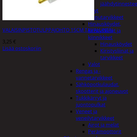
jäähdytinnestee
Öljyt
Perävaunutarvikkeet
Hinausköydet,
VALAISINPISTOTULPPAJOHTO 15CM TAVALLINEN
kiristysliinat ja
kiinnikkeet
3,25
€
Hinausköydet
Lisää ostoskoriin
Kiristysliinat ja
tarvikkeet
Valot
Rengas ja -
vannetarvikkeet
Sähköpotkulaudat,
skootterit ja ajoneuvot
Tukkikärryt ja
juontopulkat
Veneet ja
veneilytarvikkeet
Airot ja melat
Perämoottorit