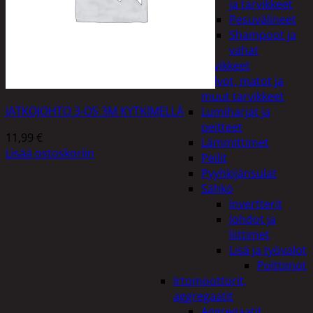
ja tarvikkeet
Pesuvälineet
Shampoot ja
vahat
Autotarvikkeet
Kalvot, matot ja
muut tarvikkeet
JATKOJOHTO 3-OS 3M KYTKIMELLÄ
Lumiharjat ja
peitteet
11,99
€
Lämmittimet
Lisää ostoskoriin
Peilit
Pyyhkijänsulat
Sähkö
Invertterit
Johdot ja
liittimet
Lisä ja työvalot
Polttimot
Irtomoottorit,
aggregaatit
Aggregaatit