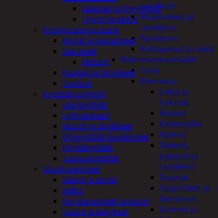
tarvikkeet
Lakanat ja tyynynlinat
Maaliruiskut ja
Tyynyt ja peitot
tarvikkeet
Kylpyhuone ja sauna
Naulaimet
Harjat ja pesuaineet
Pulttipyssyt ja räikät
Kalusteet
Rakennusmateriaalit
Mittarit
Listat
Kiukaat ja tarvikkeet
Pienrauta
Tuoksut
Lukot ja
Kynttilät ja lyhdyt
hakaset
Led-kynttilät
Koukut
Lyhtytelineet
Kalustejalat
Muotit ja tarvikkeet
Kulmat
Öljykynttilät ja ulkotulet
Sakkelit,
Pöytäkynttilät
pylpyrät ja
Tuoksukynttilät
tarvikkeet
Sisustusesineet
Saranat
Kalvot ja tarrat
Vaijerilukot ja
Kellot
klemmarit
Koriste-esineet ja kasvit
Vetimet ja
Taulut ja kehykset