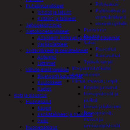
Peltisakset
Puhelintarvikkeet
Pulttisakset ja
Johdot ja laturit
voimaleikkurit
Kotelot ja telineet
vetoniittipihdit
Tehosekoittimet
Puristimet
Tietokonetarvikkeet
Puukot
Adapterit, liittimet ja telakointiasemat
Sahat
Verkkolaitteet
Puusahat
Tv-tarvikkeet ja seinätelineet
Rautasahat
Antennit
Työkalusarjat
Liittimet
Korjaamotyökalut
Viihde-elektroniikka
Lämmittimet
Bluetooth kaiuttimet
Liimat, massat, teipit
Kuulokkeet
Köydet ja narut
Radiot
Liimapistoolit ja
Koti ja sisustus
puikot
Huonekalut
Liimat ja lukitteet
Kaapit
Rasvaprässit,
Kenkätelineet ja naulakot
massa ja
Peilit
uretaanipistoolit
Huonetuoksut