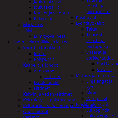
Tuurnat,
Joulumakeiset
meistit ja
Joulutekstiilit
piirtopuikot
Kuuset ja valopuut
Käsihöylät
Paketointi
Lyöntityökalut
Marjastus
Taltat
Talvi
Tuurnat,
Lumityövälineet
meistit ja
Kodin elektroniikka ja laitteet
piirtopuikot
Imurit ja tarvikkeet
Vasarat ja
Imurit
sorkkaraudat
Pölypussit
Sorkkarau
Kaapelit ja johdot
Vasarat
Äänikaapelit
Mittaus ja merkintä
Liittimet
Linjalangat ja
Datakaapelit
kynät
Liittimet
Mitat
Kahvin ja vedenkeittimet
Vatupassit
Keittolevyt ja paistoraudat
Pihdit ja leikkurit
Kelloradiot, sääasemat ja lämpömittarit
Lukkopihdit
Oheislaitteet
Lukkorengaspih
Paristot