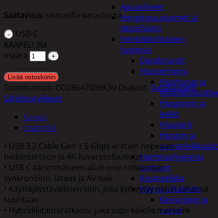
Apuvälineet
Saatavuus:
saatavilla varastossa
Hengityssuojaimet ja
desinfiointi
USB-C
Henkilökohtainen
KAAPELI 3M
hygienia
määrä
Deodorantit
Hiustenhoito
Lisää ostoskoriin
Hiusharjat ja
Tuotetunnus:
CCGB64700BK30
Osastot:
Datakaapelit
,
muotoilutuotte
Sähkötarvikkeet
Hiuspinnit ja
lenkit
Kuvaus
Hiusvärit
Lisätiedot
Hiusten ja
• USB 3.2 Cable Gen 1 5 Gbps erittäin nopeaan
parranleikkuuk
tiedonsiirtoon ja 4K-kuvaresoluutioon
Hammashygienia
• USB C äärimmäiseen all-in-one-ratkaisuun:
tuotteet
synkronointi, lataus ja AV-tuki
Kosmetiikka
• Käyttäjäystävällinen liitin, joka kytkeytyy mihin tahansa
Käsi ja jalkahoito
suuntaan
Käsivoiteet ja
• Hybridiliitäntäratkaisu, joka sopii kaikille merkeille
rasvat