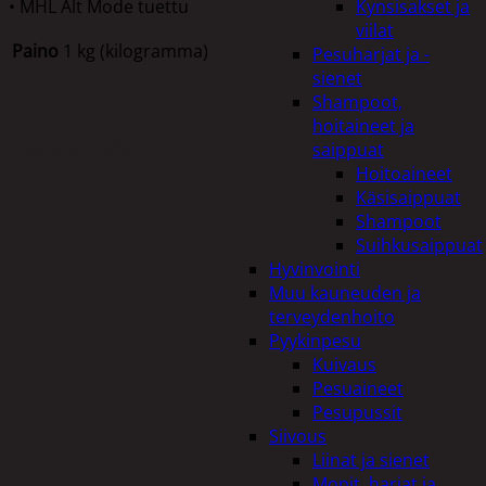
• MHL Alt Mode tuettu
Kynsisakset ja
viilat
Paino
1 kg (kilogramma)
Pesuharjat ja -
sienet
Shampoot,
hoitaineet ja
Tutustu myös
saippuat
Hoitoaineet
Käsisaippuat
Shampoot
Suihkusaippuat
Hyvinvointi
Muu kauneuden ja
terveydenhoito
Pyykinpesu
Kuivaus
Pesuaineet
Pesupussit
Siivous
Liinat ja sienet
Mopit, harjat ja