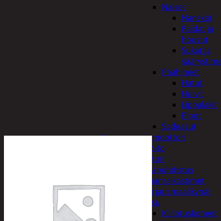
Naiset
Hanskat
Paidat ja
housut
Sukat ja
säärystim
Päähineet
Hatut
Huivit
Lippalakit
Pipot
Sadeasut
Auto, vene ja moottori
Autonhoito
Auton
sisäpuhdistus
Ilmanraikastimet
Korjausmaalikynät
Pesu
Kiillotuskoneet