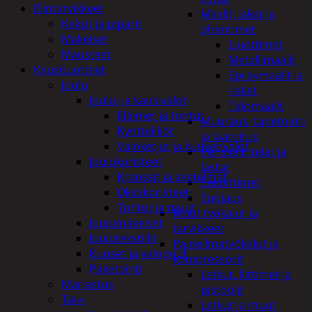
Elintarvikkeet
Maalit, lakat ja
Keksit ja piparit
ohentimet
Makeiset
Liuottimet
Mausteet
Metallimaalit
Kausituotteet
Spraymaalit ja
Joulu
-lakat
Joulu- ja kausivalot
Talomaalit
Eläimet ja tontut
Muuraus, tapetointi
Kyntteliköt
ja laatoitus
Valoketjut ja kuusenvalot
Pensselit telat ja
Joulukoristeet
lastat
Kranssit ja asetelmat
Sekoittimet
Oksakoristeet
Suojaus
Tontut ja muut
Muut työkalut ja
Joulumakeiset
tarvikkeet
Joulutekstiilit
Paineilmatyökalut ja
Kuuset ja valopuut
kompressorit
Paketointi
Letkut, liittimet ja
Marjastus
pistoolit
Talvi
Letkut ja muut