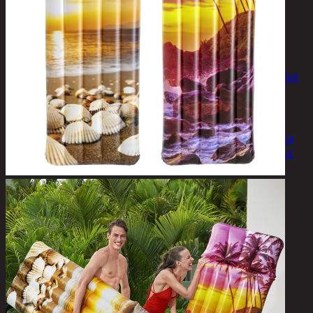
Tuotevalikoima
Poistotuotteet
Kausituotteet
Joulu
Joulu- ja kausivalot
Eläimet ja
tontut
Kyntteliköt
Valoketjut ja
kuusenvalot
Joulukoristeet
Kranssit ja
asetelmat
Tontut ja
muut
Joulutekstiilit
Paketointi
Marjastus
Talvi
Päivittäistavarat