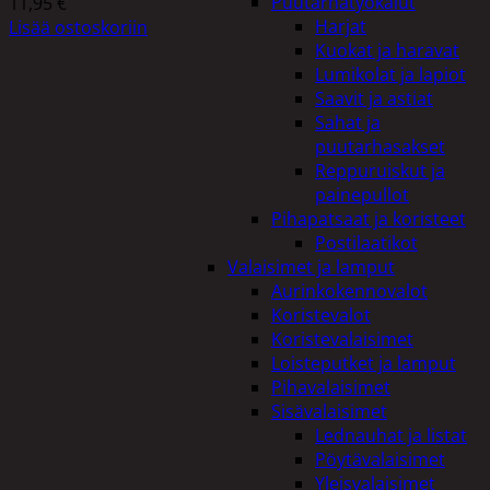
Puutarhatyökalut
11,95
€
Harjat
Lisää ostoskoriin
Kuokat ja haravat
Lumikolat ja lapiot
Saavit ja astiat
Sahat ja
puutarhasakset
Reppuruiskut ja
painepullot
Pihapatsaat ja koristeet
Postilaatikot
Valaisimet ja lamput
Aurinkokennovalot
Koristevalot
Koristevalaisimet
Loisteputket ja lamput
Pihavalaisimet
Sisävalaisimet
Lednauhat ja listat
Pöytävalaisimet
Yleisvalaisimet