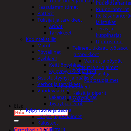
Tuulettimet ja Ilmastointilaitteet
Puukkosahante
Kaasulämmittimet
Puuporanterät
Patterit
Reikäsahanterä
Tulisijat ja tarvikkeet
ja istukat
Arinat
Teräs ja
Tarvikkeet
kuppiharjat
Kodintekstiilit
Upotusterät
Matot
Telineet, tikkaat, työtasot
Pöytäliinat
ja tarvikkeet
Pyyhkeet
Vaunut ja pöydät
Keittiöpyyhkeet
Työasut ja suojaimet
Kylpypyyhkeet ja takit
Suojalasit ja
Sisustustyynyt ja päälliset
kuulosuojaimet
Verhot ja tarvikkeet
Elintarvikkeet
Vuodevaatteet
Keksit ja piparit
Lakanat ja tyynynlinat
Mausteet
Tyynyt ja peitot
Etsi:
Kylpyhuone ja sauna
Harjat ja pesuaineet
Kalusteet
Mittarit
Ostoskori /
0,00
€