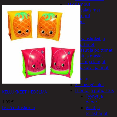
Taskulamput
Työmaavalaisimet
Taskulamput
Tarvikkeet
Työkalut
Hitsaus
Hitsauskolvit ja
suuttimet
Kaasut ja polttimet
Lasit ja maskit
Puikot ja langat
Tinakolvit ja tinat
Imurit
Käsityökalut
Erikoistyökalut
Hionta ja puhdistus
KELLUKKEET HEDELMÄ
Tyynyt ja
1,99
€
paperit
Lisää ostoskoriin
Viilat ja
teräsharjat