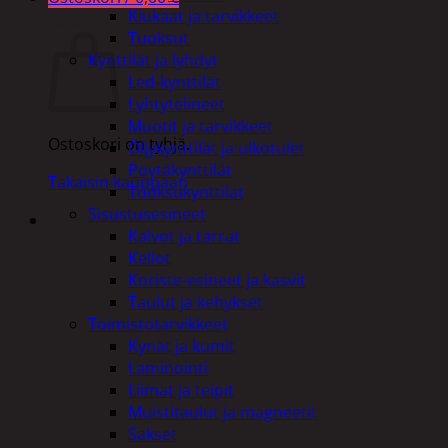
Kiukaat ja tarvikkeet
Ostoskori
Tuoksut
Kynttilät ja lyhdyt
Led-kynttilät
Lyhtytelineet
Muotit ja tarvikkeet
Ostoskori on tyhjä.
Öljykynttilät ja ulkotulet
Pöytäkynttilät
Takaisin kauppaan
Tuoksukynttilät
Sisustusesineet
Kalvot ja tarrat
Kellot
Koriste-esineet ja kasvit
Taulut ja kehykset
Toimistotarvikkeet
Kynät ja kumit
Laminointi
Liimat ja teipit
Muistitaulut ja magneetit
Sakset