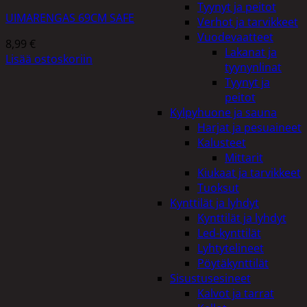
Tyynyt ja peitot
UIMARENGAS 69CM SAFE
Verhot ja tarvikkeet
Vuodevaatteet
8,99
€
Lakanat ja
Lisää ostoskoriin
tyynynlinat
Tyynyt ja
peitot
Kylpyhuone ja sauna
Harjat ja pesuaineet
Kalusteet
Mittarit
Kiukaat ja tarvikkeet
Tuoksut
Kynttilät ja lyhdyt
Kynttilät ja lyhdyt
Led-kynttilät
Lyhtytelineet
Pöytäkynttilät
Sisustusesineet
Kalvot ja tarrat