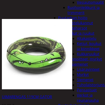
Vesiautomaatit
Ruohonleikkurit ja
trimmerit
Puutarhan hoito
Kastelukannut
Kateharsot
Kukat ja ruukut
Altakastelu
Ketjut, koukut
ja kiinnikkeet
Kukkaruukut
Lannoitteet, myrkyt
ja siemenet
Lisäravinteet
Myrkyt
Siemenet
Tuholaistorjunt
Pensastuet
Verkot ja
UIMARENGAS 119CM GATOR
reunanauha