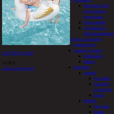
uimalelut
Kylpytynnyrit,
uima-altaat,
porealtaat
Uima-altaat
Uimalelut ja
kelluntavälineet
Vaatteet ja asusteet
Heijastimet
Laukut ja reput
JOUTSEN 122CM
Käsilaukut
Reput
14,95
€
Vaatteet
Lisää ostoskoriin
Lapset
Asusteet
Hanskat
ja lapaset
Sukat
Miehet
Hanskat
Sukat