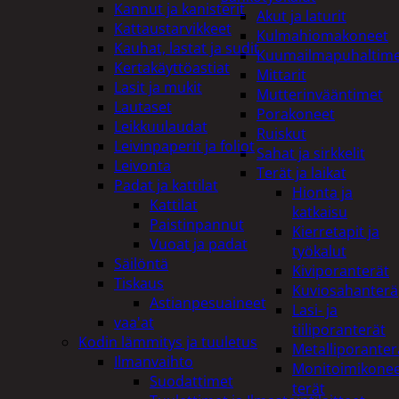
Kannut ja kanisterit
Akut ja laturit
Kattaustarvikkeet
Kulmahiomakoneet
Kauhat, lastat ja sudit
Kuumailmapuhaltim
Kertakäyttöastiat
Mittarit
Lasit ja mukit
Mutterinvääntimet
Lautaset
Porakoneet
Leikkuulaudat
Ruiskut
Leivinpaperit ja foliot
Sahat ja sirkkelit
Leivonta
Terät ja laikat
Padat ja kattilat
Hionta ja
Kattilat
katkaisu
Paistinpannut
Kierretapit ja
Vuoat ja padat
työkalut
Säilöntä
Kiviporanterät
Tiskaus
Kuviosahanterä
Astianpesuaineet
Lasi- ja
vaa'at
tiiliporanterät
Kodin lämmitys ja tuuletus
Metalliporanter
Ilmanvaihto
Monitoimikone
Suodattimet
terät