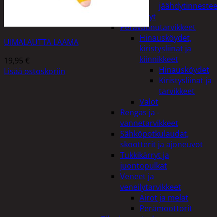
jäähdytinnestee
Öljyt
Perävaunutarvikkeet
Hinausköydet,
UIMALAUTTA LAAMA
kiristysliinat ja
kiinnikkeet
19,95
€
Hinausköydet
Lisää ostoskoriin
Kiristysliinat ja
tarvikkeet
Valot
Rengas ja -
vannetarvikkeet
Sähköpotkulaudat,
skootterit ja ajoneuvot
Tukkikärryt ja
juontopulkat
Veneet ja
veneilytarvikkeet
Airot ja melat
Perämoottorit