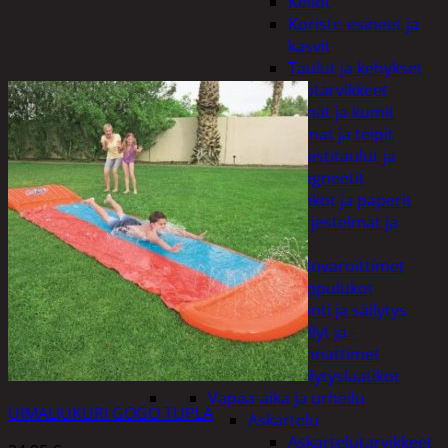
Kellot
Koriste-esineet ja
kasvit
Taulut ja kehykset
Toimistotarvikkeet
Kynät ja kumit
Liimat ja teipit
Muistitaulut ja
magneetit
Vihkot ja paperit
Turvajärjestelmät ja
lukitus
Palovaroittimet
Riippulukot
Varastointi ja säilytys
Hyllyt ja -
kannattimet
Säilytyslaatikot
Vapaa-aika ja urheilu
UIMALIUKURI GOGO TUPLA
Askartelu
Askartelutarvikkeet