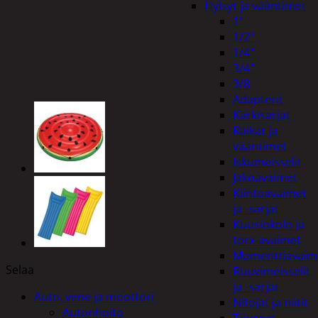
Hylsyt ja vääntimet
1"
1/2"
1/4"
3/4"
3/8
Adapterit
Kärkisarjat
Räikät ja
vääntimet
Iskumeisselit
Jakoavaimet
Kiintoavaimet
ja -sarjat
Kuusiokolo ja
torx-avaimet
Momenttiavaim
Selaa
Ruuvimeisselit
ja -sarjat
Auto, vene ja moottori
Nitojat ja niitit
Autonhoito