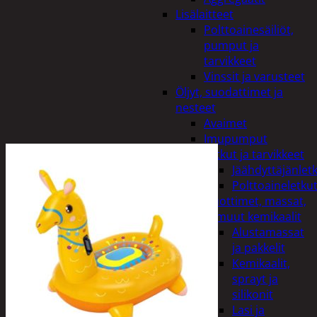
Lisälaitteet
Polttoainesäiliöt,
pumput ja
tarvikkeet
Vinssit ja varusteet
Öljyt, suodattimet ja
nesteet
Avaimet
Imupumput
Letkut ja tarvikkeet
Jäähdyttäjänlet
Polttoaineletku
Liuottimet, massat,
ja muut kemikaalit
Alustamassat
ja pakkelit
Kemikaalit,
sprayt ja
silikonit
Lasi ja