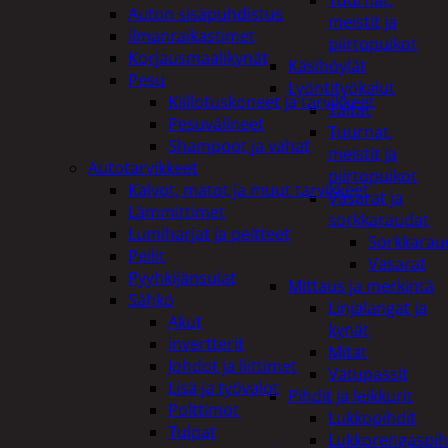
Tuurnat,
Auton sisäpuhdistus
meistit ja
ilmanraikastimet
piirtopuikot
Korjausmaalikynät
Käsihöylät
Pesu
Lyöntityökalut
Kiillotuskoneet ja tarvikkeet
Taltat
Pesuvälineet
Tuurnat,
Shampoot ja vahat
meistit ja
Autotarvikkeet
piirtopuikot
Kalvot, matot ja muut tarvikkeet
Vasarat ja
Lämmittimet
sorkkaraudat
Lumiharjat ja peitteet
Sorkkarau
Peilit
Vasarat
Pyyhkijänsulat
Mittaus ja merkintä
Sähkö
Linjalangat ja
Akut
kynät
invertterit
Mitat
Johdot ja liittimet
Vatupassit
Lisä ja työvalot
Pihdit ja leikkurit
Polttimot
Lukkopihdit
Tulpat
Lukkorengaspih