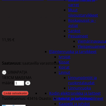
varret
Muut
siivoustarvikkeet
UIMAPATJA 183CM MAISEMA
Roskapussit ja -
astiat
Sankot
Pesuaineet
11,95
€
Viemärinavausa
Yleispesuaineet
Eläintenruoka ja tarvikkeet
Jyrsijät
Kissat
Saatavuus:
saatavilla varastossa
Koirat
UIMAPATJA
Linnut
183CM MAISEMA
Linnunpöntöt ja
määrä
ruokintalaudat
Linnunruoka
Kodin elektroniikka ja laitteet
Lisää ostoskoriin
Tuotetunnus:
43416
Osasto:
Uimalelut ja kelluntavälineet
Imurit ja tarvikkeet
Kaapelit ja johdot