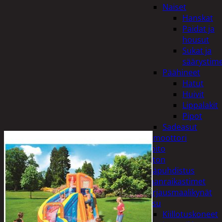
Naiset
Hanskat
Paidat ja
housut
Sukat ja
säärystim
Päähineet
Hatut
Huivit
Lippalakit
Pipot
Sadeasut
Auto, vene ja moottori
Autonhoito
Auton
sisäpuhdistus
Ilmanraikastimet
Korjausmaalikynät
Pesu
Kiillotuskoneet