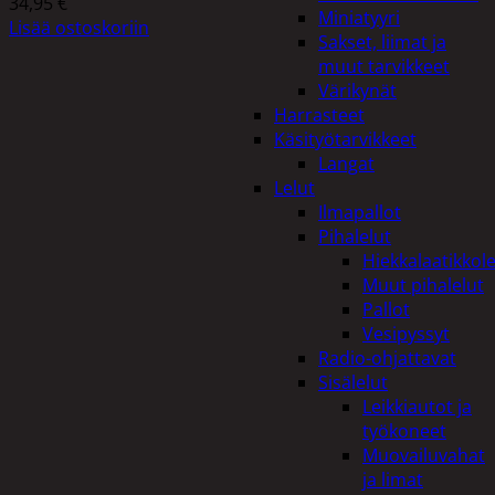
34,95
€
Miniatyyri
Lisää ostoskoriin
Sakset, liimat ja
muut tarvikkeet
Värikynät
Harrasteet
Käsityötarvikkeet
Langat
Lelut
Ilmapallot
Pihalelut
Hiekkalaatikkole
Muut pihalelut
Pallot
Vesipyssyt
Radio-ohjattavat
Sisälelut
Leikkiautot ja
työkoneet
Muovailuvahat
ja limat