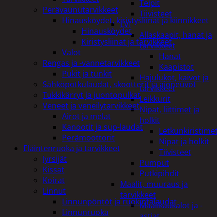
Teipit
Perävaunutarvikkeet
Tiivisteet
Hinausköydet, kiristysliinat ja kiinnikkeet
LVI
Hinausköydet
Allaskaapit, hanat ja
Kiristysliinat ja tarvikkeet
tarvikkeet
Valot
Hanat
Rengas ja -vannetarvikkeet
Kaapistot
Pukit ja tunkit
Hajulukot, kaivot ja
Sähköpotkulaudat, skootterit ja ajoneuvot
tarvikkeet
Tukkikärryt ja juontopulkat
Leikkurit
Veneet ja veneilytarvikkeet
Nipat, liittimet ja
Airot ja melat
holkit
Kanootit ja sup-laudat
Letkunkiristime
Perämoottorit
Nipat ja holkit
Eläintenruoka ja tarvikkeet
Tiivisteet
Jyrsijät
Pumput
Kissat
Putkipihdit
Koirat
Maalit, muuraus ja
Linnut
tarvikkeet
Linnunpöntöt ja ruokintalaudat
Maalikaukalot ja -
Linnunruoka
astiat