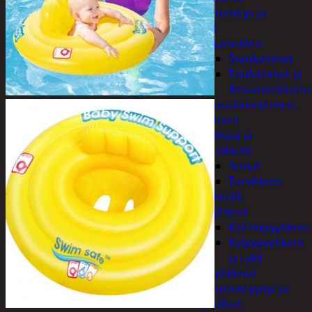
Kodin lämmitys ja
tuuletus
Ilmanvaihto
Suodattimet
Tuulettimet ja
Ilmastointilaitte
Kaasulämmittimet
Patterit
Tulisijat ja
tarvikkeet
Arinat
Tarvikkeet
Kodintekstiilit
Pyyhkeet
Keittiöpyyhkeet
Kylpypyyhkeet
ja takit
Pöytäliinat
Sisustustyynyt ja
päälliset