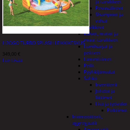
ja tarvikkeet
Pesuvälineet
Shampoot ja
vahat
Autotarvikkeet
Kalvot, matot ja
muut tarvikkeet
H2OGO TURBO SPLASH LEIKKIKESKUS
Lumiharjat ja
peitteet
349,00
€
Lämmittimet
Lue Lisää
Peilit
Pyyhkijänsulat
Sähkö
Invertterit
Johdot ja
liittimet
Lisä ja työvalot
Polttimot
Irtomoottorit,
aggregaatit
Aggregaatit