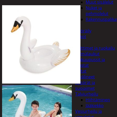
Muut sisälelut
Nuket ja
pehmolelut
Rakennuspalika
Pelit
Polkupyöräily
Lukot
Retkeily
Keittimet ja ruokailu
Kylmälaukut
Makuupussit ja
alustat
Teltat
Urheiluvälineet
Kypärät ja
suojaimet
Talviurheilu
Hiihtäminen
Jääkiekko
Vesiurheilu ja