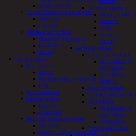
kahvat
Verkkolaitteet
Ruuvit ja mutterit
Tv-tarvikkeet ja seinätelineet
Kiinnitysankkuri
Antennit
Mutterit
Liittimet
Pultit
Viihde-elektroniikka
Ruuvit ja
Bluetooth kaiuttimet
naulat
Kuulokkeet
Sähkötarvikkeet
Radiot
Asennustarvikkeet
Koti ja sisustus
Nippusiteet ja
Huonekalut
kiinnikkeet
Kaapit
Sulakkeet ja
Kenkätelineet ja naulakot
liittimet
Peilit
Asennuskaapelit
Huonetuoksut
Aurinkopaneelitarvik
Juhlatarvikkeet
Jatkojohdot
Koristelu
Jatkojohdot ja
Paketointi
ajastinkellot
Keittiö ja taloustarvikkeet
Pistotulpat
Aterimet
Pisto ja -jakorasiat
Juomapullot ja termokset
Sähkötyökalut