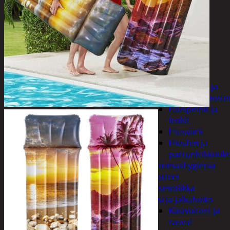
Apuvälineet
Hengityssuojaimet ja
desinfiointi
Henkilökohtainen
hygienia
Deodorantit
Hiustenhoito
Hiusharjat ja
muotoilutuotte
Hiuspinnit ja
lenkit
Hiusvärit
Hiusten ja
parranleikkuuk
Hammashygienia
tuotteet
Kosmetiikka
Käsi ja jalkahoito
Käsivoiteet ja
rasvat