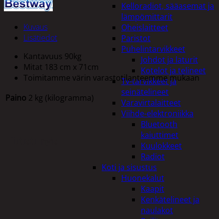
Kelloradiot, sääasemat ja
lämpömittarit
Kuvaus
Oheislaitteet
Lisätiedot
Paristot
Puhelintarvikkeet
Kantavuus 90kg
Johdot ja laturit
Mitat 183 cm x 71cm
Kotelot ja telineet
Toimitamme värin varastotilanteemme mukaan
Tv-tarvikkeet ja
seinätelineet
Paino
2 kg (kilogramma)
Varavirtalaitteet
Viihde-elektroniikka
Bluetooth
kaiuttimet
Tutustu myös
Kuulokkeet
Radiot
Koti ja sisustus
Huonekalut
Kaapit
Kenkätelineet ja
naulakot