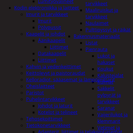
Lumityövälineet
tarvikkeet
Kodin elektroniikka ja laitteet
Maaliruiskut ja
Imurit ja tarvikkeet
tarvikkeet
Imurit
Naulaimet
Pölypussit
Pulttipyssyt ja räikät
Kaapelit ja johdot
Rakennusmateriaalit
Äänikaapelit
Listat
Liittimet
Pienrauta
Datakaapelit
Lukot ja
Liittimet
hakaset
Kahvin ja vedenkeittimet
Koukut
Keittolevyt ja paistoraudat
Kalustejalat
Kelloradiot, sääasemat ja lämpömittarit
Kulmat
Oheislaitteet
Sakkelit,
Paristot
pylpyrät ja
Puhelintarvikkeet
tarvikkeet
Johdot ja laturit
Saranat
Kotelot ja telineet
Vaijerilukot ja
Tehosekoittimet
klemmarit
Tietokonetarvikkeet
Vetimet ja
Adapterit, liittimet ja telakointiasemat