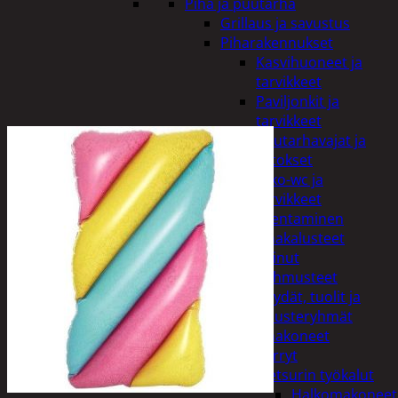
Piha ja puutarha
Grillaus ja savustus
Piharakennukset
Kasvihuoneet ja
tarvikkeet
Paviljonkit ja
tarvikkeet
Puutarhavajat ja
katokset
Ulko-wc ja
tarvikkeet
Piharakentaminen
Puutarhakalusteet
Keinut
Pehmusteet
Pöydät, tuolit ja
kalusteryhmät
Puutarhakoneet
Kärryt
Metsurin työkalut
Halkomakoneet