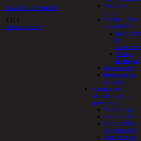
Kirveet ja
UIMAPATJA 190×105CM
sahat
Moottorisahat
14,95
€
ja tarvikkeet
Lisää ostoskoriin
Moottoris
ja
raivaussa
Viilat ja
teräketjut
Oksasilppurit
Tukkisakset ja
sahapukit
Painepesurit,
vesiautomaatit ja
uppopumput
Muut pumput
Painepesurit
Reppuruiskut
ja painepullot
Uppopumput