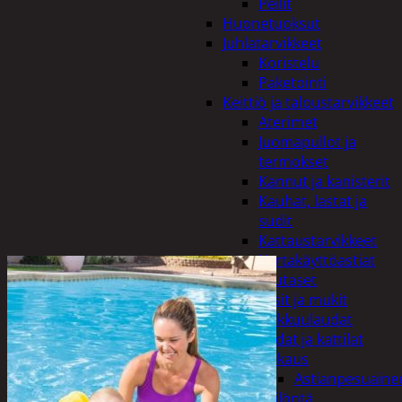
Peilit
Huonetuoksut
Juhlatarvikkeet
Koristelu
Paketointi
Keittiö ja taloustarvikkeet
Aterimet
Juomapullot ja
termokset
Kannut ja kanisterit
Kauhat, lastat ja
sudit
Kattaustarvikkeet
Kertakäyttöastiat
Lautaset
Lasit ja mukit
Leikkuulaudat
Padat ja kattilat
Tiskaus
Astianpesuaine
Säilöntä