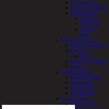
Tyynyt ja peitot
Verhot ja tarvikkeet
Vuodevaatteet
Lakanat ja
tyynynlinat
Tyynyt ja
peitot
Kylpyhuone ja sauna
Harjat ja pesuaineet
Kalusteet
Mittarit
Kiukaat ja tarvikkeet
Tuoksut
Kynttilät ja lyhdyt
Kynttilät ja lyhdyt
Led-kynttilät
Lyhtytelineet
Pöytäkynttilät
Sisustusesineet
Kalvot ja tarrat