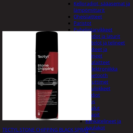
Kelloradiot, sääasemat ja
lämpömittarit
Oheislaitteet
Paristot
Puhelintarvikkeet
Johdot ja laturit
Kotelot ja telineet
Tv-tarvikkeet ja
seinätelineet
Varavirtalaitteet
Viihde-elektroniikka
Bluetooth
kaiuttimet
Kuulokkeet
Radiot
Koti ja sisustus
Huonekalut
Kaapit
Kenkätelineet ja
naulakot
TECTYL STONE CHIPPING BLACK SPRAY