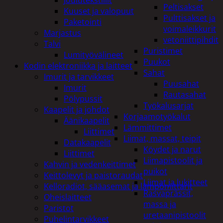
Peltisakset
Kuuset ja valopuut
Pulttisakset ja
Paketointi
voimaleikkurit
Marjastus
vetoniittipihdit
Talvi
Puristimet
Lumityövälineet
Puukot
Kodin elektroniikka ja laitteet
Sahat
Imurit ja tarvikkeet
Puusahat
Imurit
Rautasahat
Pölypussit
Työkalusarjat
Kaapelit ja johdot
Korjaamotyökalut
Äänikaapelit
Lämmittimet
Liittimet
Liimat, massat, teipit
Datakaapelit
Köydet ja narut
Liittimet
Liimapistoolit ja
Kahvin ja vedenkeittimet
puikot
Keittolevyt ja paistoraudat
Liimat ja lukitteet
Kelloradiot, sääasemat ja lämpömittarit
Rasvaprässit,
Oheislaitteet
massa ja
Paristot
uretaanipistoolit
Puhelintarvikkeet