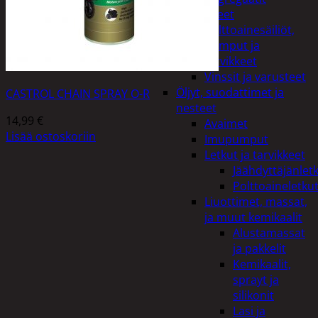
Lisälaitteet
Polttoainesäiliöt,
pumput ja
tarvikkeet
Vinssit ja varusteet
Öljyt, suodattimet ja
CASTROL CHAIN SPRAY O-R
nesteet
14,99
€
Avaimet
Lisää ostoskoriin
Imupumput
Letkut ja tarvikkeet
Jäähdyttäjänlet
Polttoaineletku
Liuottimet, massat,
ja muut kemikaalit
Alustamassat
ja pakkelit
Kemikaalit,
sprayt ja
silikonit
Lasi ja