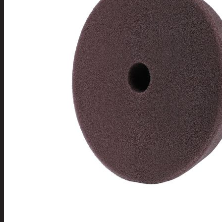
Tuotevalikoima
Poistotuotteet
Kausituotteet
Joulu
Joulu- ja kausivalot
Eläimet ja
tontut
Kyntteliköt
Valoketjut ja
kuusenvalot
Joulukoristeet
Kranssit ja
asetelmat
Tontut ja
muut
Joulutekstiilit
Paketointi
Marjastus
Talvi
Päivittäistavarat