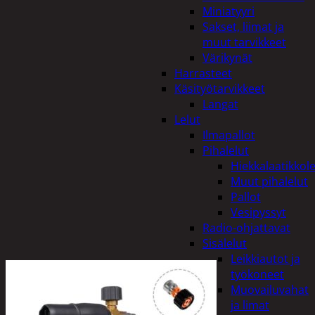
Miniatyyri
Sakset, liimat ja
muut tarvikkeet
Värikynät
Harrasteet
Käsityötarvikkeet
Langat
Lelut
Ilmapallot
Pihalelut
Hiekkalaatikkole
Muut pihalelut
Pallot
Vesipyssyt
Radio-ohjattavat
Sisälelut
Leikkiautot ja
työkoneet
Muovailuvahat
ja limat