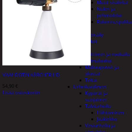
Muut sisälelut
Nuket ja
pehmolelut
Rakennuspalika
Pelit
Polkupyöräily
Lukot
Retkeily
Keittimet ja ruokailu
Kylmälaukut
Makuupussit ja
alustat
VAAHDOTIN KÄRCHER HD
Teltat
54,90
€
Urheiluvälineet
Lisää ostoskoriin
Kypärät ja
suojaimet
Talviurheilu
Hiihtäminen
Jääkiekko
Vesiurheilu ja