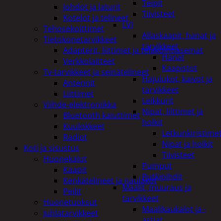
Teipit
Johdot ja laturit
Tiivisteet
Kotelot ja telineet
LVI
Tehosekoittimet
Allaskaapit, hanat ja
Tietokonetarvikkeet
tarvikkeet
Adapterit, liittimet ja telakointiasemat
Hanat
Verkkolaitteet
Kaapistot
Tv-tarvikkeet ja seinätelineet
Hajulukot, kaivot ja
Antennit
tarvikkeet
Liittimet
Leikkurit
Viihde-elektroniikka
Nipat, liittimet ja
Bluetooth kaiuttimet
holkit
Kuulokkeet
Letkunkiristime
Radiot
Nipat ja holkit
Koti ja sisustus
Tiivisteet
Huonekalut
Pumput
Kaapit
Putkipihdit
Kenkätelineet ja naulakot
Maalit, muuraus ja
Peilit
tarvikkeet
Huonetuoksut
Maalikaukalot ja -
Juhlatarvikkeet
astiat