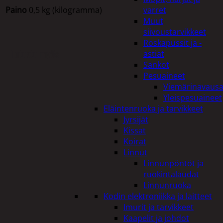
Paino
0,5 kg (kilogramma)
varret
Muut
siivoustarvikkeet
Roskapussit ja -
Tutustu myös
astiat
Sankot
Pesuaineet
Viemärinavausa
Yleispesuaineet
Eläintenruoka ja tarvikkeet
Jyrsijät
Kissat
Koirat
Linnut
Linnunpöntöt ja
ruokintalaudat
Linnunruoka
Kodin elektroniikka ja laitteet
Imurit ja tarvikkeet
Kaapelit ja johdot