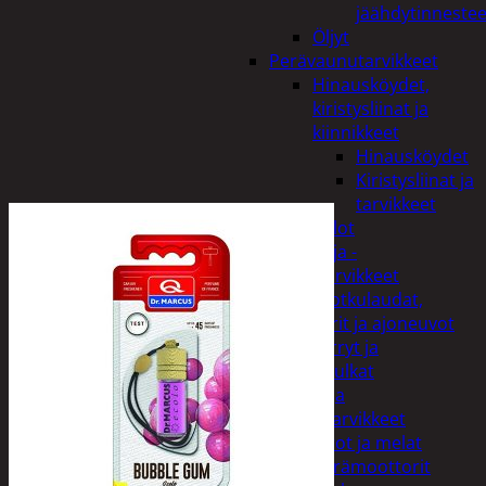
jäähdytinnestee
Öljyt
Perävaunutarvikkeet
Hinausköydet,
kiristysliinat ja
kiinnikkeet
Hinausköydet
Kiristysliinat ja
tarvikkeet
Valot
Rengas ja -
vannetarvikkeet
Sähköpotkulaudat,
skootterit ja ajoneuvot
Tukkikärryt ja
juontopulkat
Veneet ja
veneilytarvikkeet
Airot ja melat
Perämoottorit