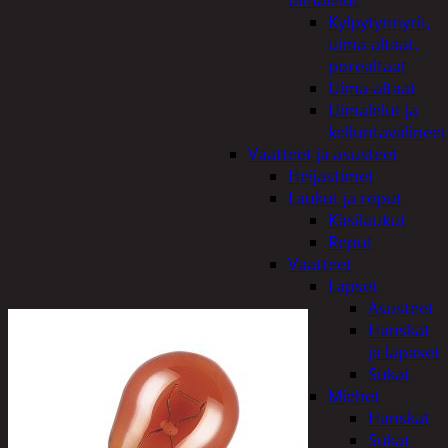
uimalelut
Kylpytynnyrit,
uima-altaat,
porealtaat
Uima-altaat
Uimalelut ja
kelluntavälineet
Vaatteet ja asusteet
Heijastimet
Laukut ja reput
Käsilaukut
Reput
Vaatteet
Lapset
Asusteet
Hanskat
ja lapaset
Sukat
Miehet
Hanskat
Sukat