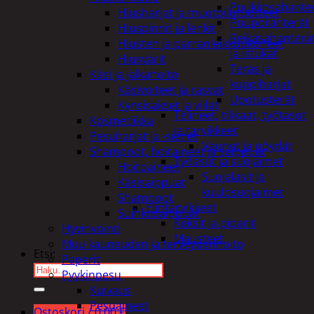
Puukkosahante
Hiusharjat ja muotoilutuotteet
Puuporanterät
Hiuspinnit ja lenkit
Reikäsahanterä
Hiusten ja parranleikkuukoneet
ja istukat
Hiusvärit
Teräs ja
Käsi ja jalkahoito
kuppiharjat
Käsivoiteet ja rasvat
Upotusterät
Kynsisakset ja viilat
Telineet, tikkaat, työtasot
Kosmetiikka
ja tarvikkeet
Pesuharjat ja -sienet
Vaunut ja pöydät
Shampoot, hoitaineet ja saippuat
Työasut ja suojaimet
Hoitoaineet
Suojalasit ja
Käsisaippuat
kuulosuojaimet
Shampoot
Elintarvikkeet
Suihkusaippuat
Keksit ja piparit
Hyvinvointi
Mausteet
Muu kauneuden ja terveydenhoito
Etsi:
Paperit
Pyykinpesu
Kuivaus
Pesuaineet
Ostoskori /
0,00
€