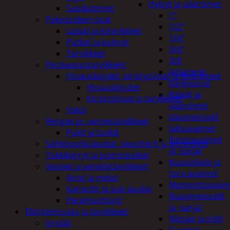
Hylsyt ja vääntimet
Suodattimet
1"
Pakoputken osat
1/2"
Laipat ja kiinnikkeet
1/4"
Putket ja kulmat
3/4"
Tarvikkeet
3/8
Perävaunutarvikkeet
Adapterit
Hinausköydet, kiristysliinat ja kiinnikkeet
Kärkisarjat
Hinausköydet
Räikät ja
Kiristysliinat ja tarvikkeet
vääntimet
Valot
Iskumeisselit
Rengas ja -vannetarvikkeet
Jakoavaimet
Pukit ja tunkit
Kiintoavaimet
Sähköpotkulaudat, skootterit ja ajoneuvot
ja -sarjat
Tukkikärryt ja juontopulkat
Kuusiokolo ja
Veneet ja veneilytarvikkeet
torx-avaimet
Airot ja melat
Momenttiavaim
Kanootit ja sup-laudat
Ruuvimeisselit
Perämoottorit
ja -sarjat
Eläintenruoka ja tarvikkeet
Nitojat ja niitit
Jyrsijät