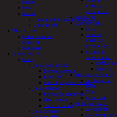
Tuurnat,
Kissat
meistit ja
Koirat
piirtopuikot
Linnut
Käsihöylät
Linnunpöntöt ja ruokintalaudat
Lyöntityökalut
Linnunruoka
Taltat
Elintarvikkeet
Tuurnat,
Keksit ja piparit
meistit ja
Makeiset
piirtopuikot
Mausteet
Vasarat ja
Kausituotteet
sorkkaraudat
Joulu
Sorkkarau
Joulu- ja kausivalot
Vasarat
Eläimet ja tontut
Mittaus ja merkintä
Kyntteliköt
Linjalangat ja
Valoketjut ja kuusenvalot
kynät
Joulukoristeet
Mitat
Kranssit ja asetelmat
Vatupassit
Oksakoristeet
Pihdit ja leikkurit
Tontut ja muut
Lukkopihdit
Joulumakeiset
Lukkorengaspih
Joulutekstiilit