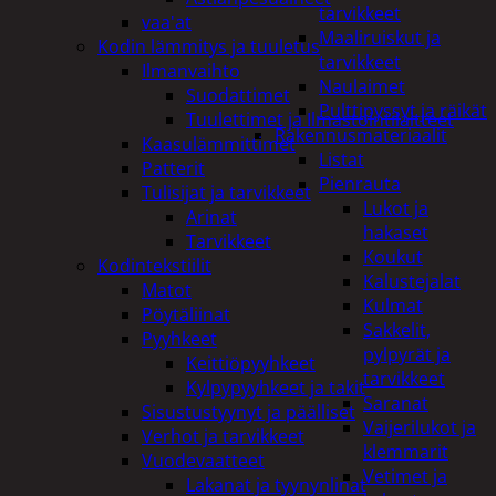
tarvikkeet
vaa'at
Maaliruiskut ja
Kodin lämmitys ja tuuletus
tarvikkeet
Ilmanvaihto
Naulaimet
Suodattimet
Pulttipyssyt ja räikät
Tuulettimet ja Ilmastointilaitteet
Rakennusmateriaalit
Kaasulämmittimet
Listat
Patterit
Pienrauta
Tulisijat ja tarvikkeet
Lukot ja
Arinat
hakaset
Tarvikkeet
Koukut
Kodintekstiilit
Kalustejalat
Matot
Kulmat
Pöytäliinat
Sakkelit,
Pyyhkeet
pylpyrät ja
Keittiöpyyhkeet
tarvikkeet
Kylpypyyhkeet ja takit
Saranat
Sisustustyynyt ja päälliset
Vaijerilukot ja
Verhot ja tarvikkeet
klemmarit
Vuodevaatteet
Vetimet ja
Lakanat ja tyynynlinat