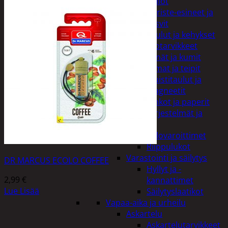
Kellot
Koriste-esineet ja
kasvit
Taulut ja kehykset
Toimistotarvikkeet
Kynät ja kumit
Liimat ja teipit
Muistitaulut ja
magneetit
Vihkot ja paperit
Turvajärjestelmät ja
lukitus
Palovaroittimet
Riippulukot
Varastointi ja säilytys
DR MARCUS ECOLO COFFEE
Hyllyt ja -
2,99
€
kannattimet
Lue Lisää
Säilytyslaatikot
Vapaa-aika ja urheilu
Askartelu
Askartelutarvikkeet