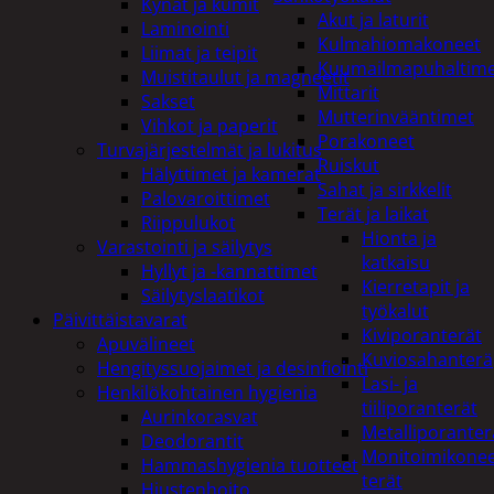
Kynät ja kumit
Akut ja laturit
Laminointi
Kulmahiomakoneet
Liimat ja teipit
Kuumailmapuhaltim
Muistitaulut ja magneetit
Mittarit
Sakset
Mutterinvääntimet
Vihkot ja paperit
Porakoneet
Turvajärjestelmät ja lukitus
Ruiskut
Hälyttimet ja kamerat
Sahat ja sirkkelit
Palovaroittimet
Terät ja laikat
Riippulukot
Hionta ja
Varastointi ja säilytys
katkaisu
Hyllyt ja -kannattimet
Kierretapit ja
Säilytyslaatikot
työkalut
Päivittäistavarat
Kiviporanterät
Apuvälineet
Kuviosahanterä
Hengityssuojaimet ja desinfiointi
Lasi- ja
Henkilökohtainen hygienia
tiiliporanterät
Aurinkorasvat
Metalliporanter
Deodorantit
Monitoimikone
Hammashygienia tuotteet
terät
Hiustenhoito