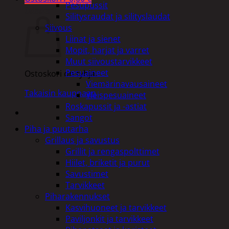
Pesupussit
Ostoskori
Silitysraudat ja silityslaudat
Siivous
Liinat ja sienet
Mopit, harjat ja varret
Muut siivoustarvikkeet
Pesuaineet
Ostoskori on tyhjä.
Viemärinavausaineet
Takaisin kauppaan
Yleispesuaineet
Roskapussit ja -astiat
Sangot
Piha ja puutarha
Grillaus ja savustus
Grillit ja rengaspolttimet
Hiilet, briketit ja purut
Savustimet
Tarvikkeet
Piharakennukset
Kasvihuoneet ja tarvikkeet
Paviljonkit ja tarvikkeet