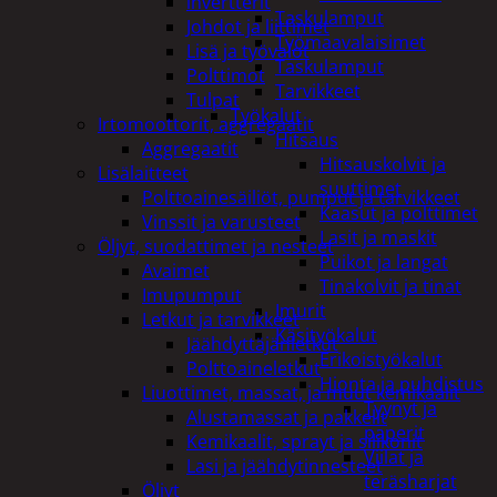
invertterit
Taskulamput
Johdot ja liittimet
Työmaavalaisimet
Lisä ja työvalot
Taskulamput
Polttimot
Tarvikkeet
Tulpat
Työkalut
Irtomoottorit, aggregaatit
Hitsaus
Aggregaatit
Hitsauskolvit ja
Lisälaitteet
suuttimet
Polttoainesäiliöt, pumput ja tarvikkeet
Kaasut ja polttimet
Vinssit ja varusteet
Lasit ja maskit
Öljyt, suodattimet ja nesteet
Puikot ja langat
Avaimet
Tinakolvit ja tinat
Imupumput
Imurit
Letkut ja tarvikkeet
Käsityökalut
Jäähdyttäjänletkut
Erikoistyökalut
Polttoaineletkut
Hionta ja puhdistus
Liuottimet, massat, ja muut kemikaalit
Tyynyt ja
Alustamassat ja pakkelit
paperit
Kemikaalit, sprayt ja silikonit
Viilat ja
Lasi ja jäähdytinnesteet
teräsharjat
Öljyt