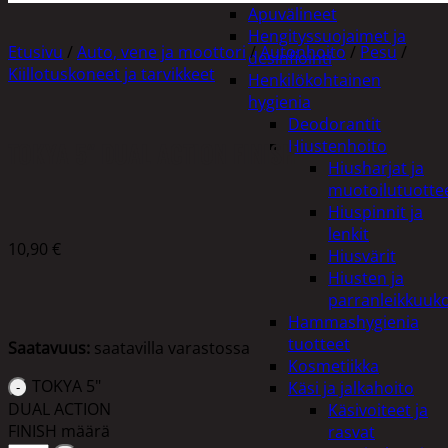
Apuvälineet
Hengityssuojaimet ja
Etusivu
/
Auto, vene ja moottori
/
Autonhoito
/
Pesu
/
desinfiointi
Kiillotuskoneet ja tarvikkeet
Henkilökohtainen
hygienia
Deodorantit
TOKYA 5″ DUAL ACTION FINISH
Hiustenhoito
Hiusharjat ja
muotoilutuotte
Hiuspinnit ja
lenkit
10,90
€
Hiusvärit
Hiusten ja
parranleikkuuk
Hammashygienia
tuotteet
Saatavuus:
saatavilla varastossa
Kosmetiikka
TOKYA 5"
Käsi ja jalkahoito
DUAL ACTION
Käsivoiteet ja
FINISH määrä
rasvat