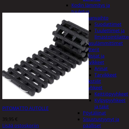
Kodin lämmitys ja
tuuletus
Ilmanvaihto
Suodattimet
Tuulettimet ja
Ilmastointilaitte
Kaasulämmittimet
Patterit
Tulisijat ja
tarvikkeet
Arinat
Tarvikkeet
Kodintekstiilit
Pyyhkeet
Keittiöpyyhkeet
Kylpypyyhkeet
ja takit
PITOMATTO AUTOLLE
Pöytäliinat
39,95
€
Sisustustyynyt ja
Lisää ostoskoriin
päälliset