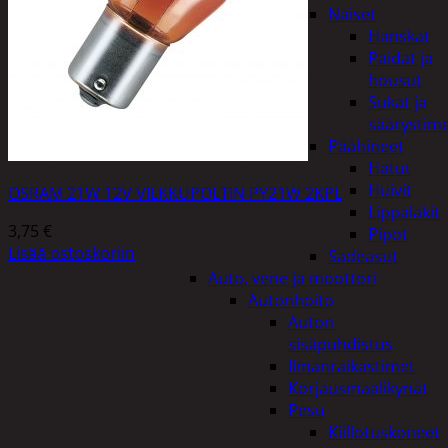
Naiset
Hanskat
Paidat ja
housut
Sukat ja
säärystim
Päähineet
Hatut
Huivit
OSRAM 21W 12V VILKKUPOLTIN PY21W 2KPL
Lippalakit
3,75
€
Pipot
Lisää ostoskoriin
Sadeasut
Auto, vene ja moottori
Autonhoito
Auton
sisäpuhdistus
Ilmanraikastimet
Korjausmaalikynät
Pesu
Kiillotuskoneet