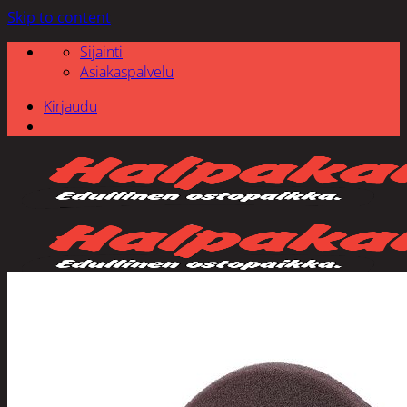
Skip to content
Sijainti
Asiakaspalvelu
Kirjaudu
Etsi: