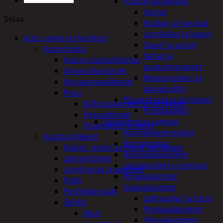
Puutarhatyökalut
Harjat
Selaa
Kuokat ja haravat
Lumikolat ja lapiot
Auto, vene ja moottori
Saavit ja astiat
Autonhoito
Sahat ja
Auton sisäpuhdistus
puutarhasakset
ilmanraikastimet
Reppuruiskut ja
Korjausmaalikynät
painepullot
Pesu
Pihapatsaat ja koristeet
Kiillotuskoneet ja tarvikkeet
Postilaatikot
Pesuvälineet
Valaisimet ja lamput
Shampoot ja vahat
Aurinkokennovalot
Autotarvikkeet
Koristevalot
Kalvot, matot ja muut tarvikkeet
Koristevalaisimet
Lämmittimet
Loisteputket ja lamput
Lumiharjat ja peitteet
Pihavalaisimet
Peilit
Sisävalaisimet
Pyyhkijänsulat
Lednauhat ja listat
Sähkö
Pöytävalaisimet
Akut
Yleisvalaisimet