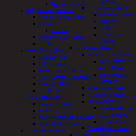
kahvat
Tyynyt ja peitot
Ruuvit ja mutterit
Kylpyhuone ja sauna
Kiinnitysankkuri
Harjat ja pesuaineet
Mutterit
Kalusteet
Pultit
Mittarit
Ruuvit ja
Kiukaat ja tarvikkeet
naulat
Tuoksut
Sähkötarvikkeet
Kynttilät ja lyhdyt
Asennustarvikkeet
Led-kynttilät
Nippusiteet ja
Lyhtytelineet
kiinnikkeet
Muotit ja tarvikkeet
Sulakkeet ja
Öljykynttilät ja ulkotulet
liittimet
Pöytäkynttilät
Asennuskaapelit
Tuoksukynttilät
Aurinkopaneelitarvik
Sisustusesineet
Jatkojohdot
Kalvot ja tarrat
Jatkojohdot ja
Kellot
ajastinkellot
Koriste-esineet ja kasvit
Pistotulpat
Taulut ja kehykset
Pisto ja -jakorasiat
Toimistotarvikkeet
Sähkötyökalut