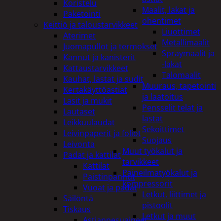
Koristelu
Maalit, lakat ja
Paketointi
ohentimet
Keittiö ja taloustarvikkeet
Liuottimet
Aterimet
Metallimaalit
Juomapullot ja termokset
Spraymaalit ja
Kannut ja kanisterit
-lakat
Kattaustarvikkeet
Talomaalit
Kauhat, lastat ja sudit
Muuraus, tapetointi
Kertakäyttöastiat
ja laatoitus
Lasit ja mukit
Pensselit telat ja
Lautaset
lastat
Leikkuulaudat
Sekoittimet
Leivinpaperit ja foliot
Suojaus
Leivonta
Muut työkalut ja
Padat ja kattilat
tarvikkeet
Kattilat
Paineilmatyökalut ja
Paistinpannut
kompressorit
Vuoat ja padat
Letkut, liittimet ja
Säilöntä
pistoolit
Tiskaus
Letkut ja muut
Astianpesuaineet