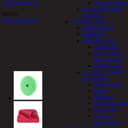
SOUR POWER 1L
Vesiautomaatit
Ruohonleikkurit ja
40,90
€
trimmerit
Lisää ostoskoriin
Puutarhan hoito
Kastelukannut
Kateharsot
Kukat ja ruukut
Altakastelu
Ketjut, koukut
ja kiinnikkeet
Kukkaruukut
Lannoitteet, myrkyt
ja siemenet
Lisäravinteet
Myrkyt
Siemenet
Tuholaistorjunt
Pensastuet
Verkot ja
reunanauha