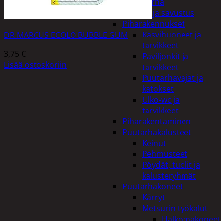
Piha ja puutarha
Grillaus ja savustus
Piharakennukset
Kasvihuoneet ja
DR MARCUS ECOLO BUBBLE GUM
tarvikkeet
3,75
€
Paviljonkit ja
Lisää ostoskoriin
tarvikkeet
Puutarhavajat ja
katokset
Ulko-wc ja
tarvikkeet
Piharakentaminen
Puutarhakalusteet
Keinut
Pehmusteet
Pöydät, tuolit ja
kalusteryhmät
Puutarhakoneet
Kärryt
Metsurin työkalut
Halkomakoneet