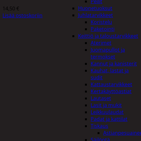
Peilit
Huonetuoksut
14,50
€
Juhlatarvikkeet
Lisää ostoskoriin
Koristelu
Paketointi
Keittiö ja taloustarvikkeet
Aterimet
Juomapullot ja
termokset
Kannut ja kanisterit
Kauhat, lastat ja
sudit
Kattaustarvikkeet
Kertakäyttöastiat
Lautaset
Lasit ja mukit
Leikkuulaudat
Padat ja kattilat
Tiskaus
Astianpesuaine
Säilöntä