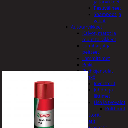
ja tarvikkeet
Pesuvälineet
Shampoot ja
vahat
Autotarvikkeet
Kalvot, matot ja
muut tarvikkeet
Lumiharjat ja
peitteet
Lämmittimet
Peilit
Pyyhkijänsulat
Sähkö
Invertterit
Johdot ja
liittimet
Lisä ja työvalot
Polttimot
Irtomoottorit,
aggregaatit
Aggregaatit