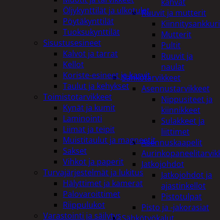
kahvat
Öljykynttilät ja ulkotulet
Ruuvit ja mutterit
Pöytäkynttilät
Kiinnitysankkuri
Tuoksukynttilät
Mutterit
Sisustusesineet
Pultit
Kalvot ja tarrat
Ruuvit ja
Kellot
naulat
Koriste-esineet ja kasvit
Sähkötarvikkeet
Taulut ja kehykset
Asennustarvikkeet
Toimistotarvikkeet
Nippusiteet ja
Kynät ja kumit
kiinnikkeet
Laminointi
Sulakkeet ja
Liimat ja teipit
liittimet
Muistitaulut ja magneetit
Asennuskaapelit
Sakset
Aurinkopaneelitarvik
Vihkot ja paperit
Jatkojohdot
Turvajärjestelmät ja lukitus
Jatkojohdot ja
Hälyttimet ja kamerat
ajastinkellot
Palovaroittimet
Pistotulpat
Riippulukot
Pisto ja -jakorasiat
Varastointi ja säilytys
Sähkötyökalut