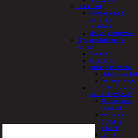
Lisälaitteet
Polttoainesäiliöt,
pumput ja
tarvikkeet
Vinssit ja varusteet
Öljyt, suodattimet ja
nesteet
Avaimet
Imupumput
Letkut ja tarvikkeet
Jäähdyttäjänlet
Polttoaineletku
Liuottimet, massat,
ja muut kemikaalit
Alustamassat
ja pakkelit
Kemikaalit,
sprayt ja
silikonit
Lasi ja