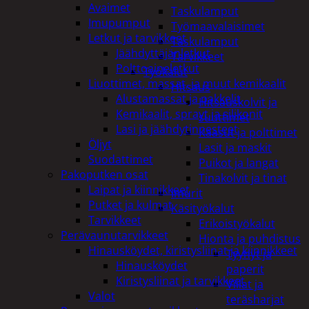
Avaimet
Taskulamput
Imupumput
Työmaavalaisimet
Letkut ja tarvikkeet
Taskulamput
Jäähdyttäjänletkut
Tarvikkeet
Polttoaineletkut
Työkalut
Liuottimet, massat, ja muut kemikaalit
Hitsaus
Alustamassat ja pakkelit
Hitsauskolvit ja
Kemikaalit, sprayt ja silikonit
suuttimet
Lasi ja jäähdytinnesteet
Kaasut ja polttimet
Öljyt
Lasit ja maskit
Suodattimet
Puikot ja langat
Pakoputken osat
Tinakolvit ja tinat
Laipat ja kiinnikkeet
Imurit
Putket ja kulmat
Käsityökalut
Tarvikkeet
Erikoistyökalut
Perävaunutarvikkeet
Hionta ja puhdistus
Hinausköydet, kiristysliinat ja kiinnikkeet
Tyynyt ja
Hinausköydet
paperit
Kiristysliinat ja tarvikkeet
Viilat ja
Valot
teräsharjat