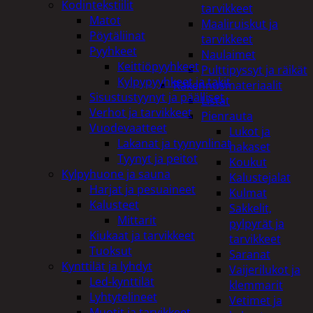
Kodintekstiilit
tarvikkeet
Matot
Maaliruiskut ja
Pöytäliinat
tarvikkeet
Pyyhkeet
Naulaimet
Keittiöpyyhkeet
Pulttipyssyt ja räikät
Kylpypyyhkeet ja takit
Rakennusmateriaalit
Sisustustyynyt ja päälliset
Listat
Verhot ja tarvikkeet
Pienrauta
Vuodevaatteet
Lukot ja
Lakanat ja tyynynlinat
hakaset
Tyynyt ja peitot
Koukut
Kylpyhuone ja sauna
Kalustejalat
Harjat ja pesuaineet
Kulmat
Kalusteet
Sakkelit,
Mittarit
pylpyrät ja
Kiukaat ja tarvikkeet
tarvikkeet
Tuoksut
Saranat
Kynttilät ja lyhdyt
Vaijerilukot ja
Led-kynttilät
klemmarit
Lyhtytelineet
Vetimet ja
Muotit ja tarvikkeet