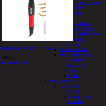
Kelloradiot, sääasemat ja
lämpömittarit
Oheislaitteet
Paristot
Puhelintarvikkeet
Johdot ja laturit
Kotelot ja telineet
Tv-tarvikkeet ja
seinätelineet
PUUNPOLTTOKOLVI 25W 8-OS
Varavirtalaitteet
Viihde-elektroniikka
44,99
€
Bluetooth
Lisää ostoskoriin
kaiuttimet
Kuulokkeet
Radiot
Koti ja sisustus
Huonekalut
Kaapit
Kenkätelineet ja
naulakot