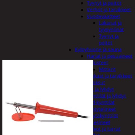
Tyynyt ja peitot
Verhot ja tarvikkeet
Vuodevaatteet
Lakanat ja
tyynynlinat
Tyynyt ja
peitot
Kylpyhuone ja sauna
Harjat ja pesuaineet
Kalusteet
Mittarit
Kiukaat ja tarvikkeet
Tuoksut
Kynttilät ja lyhdyt
Kynttilät ja lyhdyt
Led-kynttilät
Lyhtytelineet
Pöytäkynttilät
Sisustusesineet
Kalvot ja tarrat