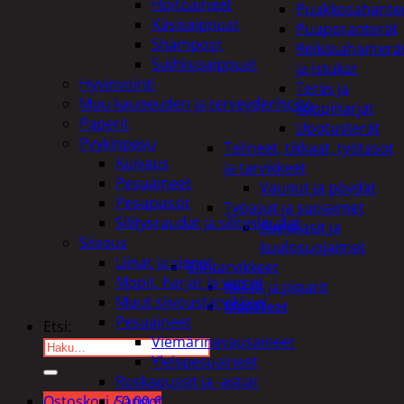
Hoitoaineet
Puukkosahante
Käsisaippuat
Puuporanterät
Shampoot
Reikäsahanterä
Suihkusaippuat
ja istukat
Hyvinvointi
Teräs ja
Muu kauneuden ja terveydenhoito
kuppiharjat
Paperit
Upotusterät
Pyykinpesu
Telineet, tikkaat, työtasot
Kuivaus
ja tarvikkeet
Pesuaineet
Vaunut ja pöydät
Pesupussit
Työasut ja suojaimet
Silitysraudat ja silityslaudat
Suojalasit ja
Siivous
kuulosuojaimet
Liinat ja sienet
Elintarvikkeet
Mopit, harjat ja varret
Keksit ja piparit
Muut siivoustarvikkeet
Mausteet
Pesuaineet
Etsi:
Viemärinavausaineet
Yleispesuaineet
Roskapussit ja -astiat
Sangot
Ostoskori /
0,00
€