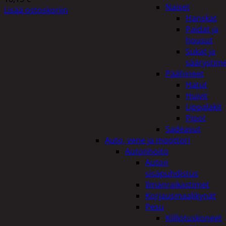
Naiset
Lisää ostoskoriin
Hanskat
Paidat ja
housut
Sukat ja
säärystim
Päähineet
Hatut
Huivit
Lippalakit
Pipot
Sadeasut
Auto, vene ja moottori
Autonhoito
Auton
sisäpuhdistus
Ilmanraikastimet
Korjausmaalikynät
Pesu
Kiillotuskoneet