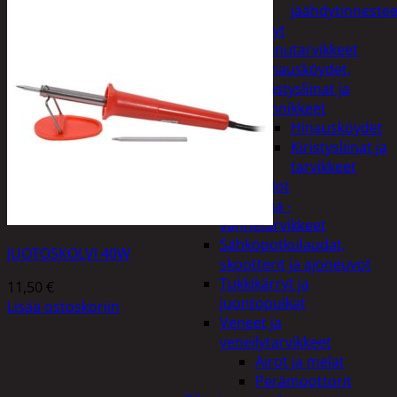
jäähdytinnestee
Öljyt
Perävaunutarvikkeet
Hinausköydet,
kiristysliinat ja
kiinnikkeet
Hinausköydet
Kiristysliinat ja
tarvikkeet
Valot
Rengas ja -
vannetarvikkeet
Sähköpotkulaudat,
JUOTOSKOLVI 40W
skootterit ja ajoneuvot
Tukkikärryt ja
11,50
€
juontopulkat
Lisää ostoskoriin
Veneet ja
veneilytarvikkeet
Airot ja melat
Perämoottorit