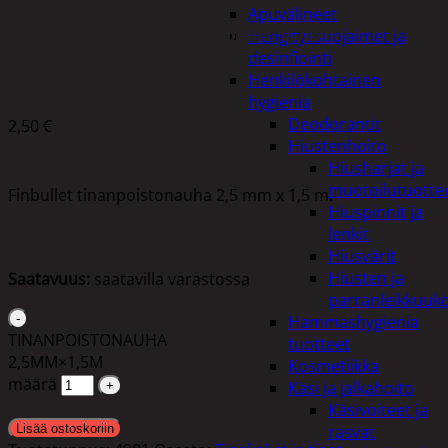
Apuvälineet
TINANPOISTONAUHA 2,5MM×1,5M
Hengityssuojaimet ja
desinfiointi
Henkilökohtainen
hygienia
Deodorantit
2,50
€
Hiustenhoito
Hiusharjat ja
muotoilutuotte
Finbullet tinanpoistonauha 2,5 mm x 1,5 m.
Hiuspinnit ja
lenkit
Hiusvärit
Hiusten ja
Saatavuus:
saatavilla varastossa
parranleikkuuk
Hammashygienia
TINANPOISTONAUHA
tuotteet
2,5MM×1,5M
Kosmetiikka
määrä
Käsi ja jalkahoito
Käsivoiteet ja
Lisää ostoskoriin
rasvat