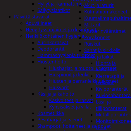
Hyllyt ja -kannattimet
Akut ja laturit
Säilytyslaatikot
Kulmahiomakoneet
Päivittäistavarat
Kuumailmapuhaltim
Apuvälineet
Mittarit
Hengityssuojaimet ja desinfiointi
Mutterinvääntimet
Henkilökohtainen hygienia
Porakoneet
Aurinkorasvat
Ruiskut
Deodorantit
Sahat ja sirkkelit
Hammashygienia tuotteet
Terät ja laikat
Hiustenhoito
Hionta ja
Hiusharjat ja muotoilutuotteet
katkaisu
Hiuspinnit ja lenkit
Kierretapit ja
Hiusten ja parranleikkuukoneet
työkalut
Hiusvärit
Kiviporanterät
Käsi ja jalkahoito
Kuviosahanterä
Käsivoiteet ja rasvat
Lasi- ja
Kynsisakset ja viilat
tiiliporanterät
Kosmetiikka
Metalliporanter
Pesuharjat ja -sienet
Monitoimikone
Shampoot, hoitaineet ja saippuat
terät