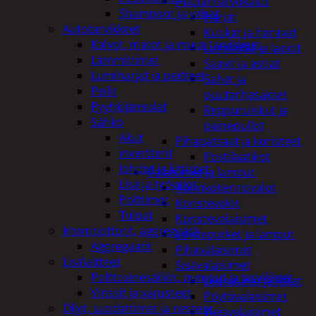
Puutarhatyökalut
Shampoot ja vahat
Harjat
Autotarvikkeet
Kuokat ja haravat
Kalvot, matot ja muut tarvikkeet
Lumikolat ja lapiot
Lämmittimet
Saavit ja astiat
Lumiharjat ja peitteet
Sahat ja
Peilit
puutarhasakset
Pyyhkijänsulat
Reppuruiskut ja
Sähkö
painepullot
Akut
Pihapatsaat ja koristeet
invertterit
Postilaatikot
Johdot ja liittimet
Valaisimet ja lamput
Lisä ja työvalot
Aurinkokennovalot
Polttimot
Koristevalot
Tulpat
Koristevalaisimet
Irtomoottorit, aggregaatit
Loisteputket ja lamput
Aggregaatit
Pihavalaisimet
Lisälaitteet
Sisävalaisimet
Polttoainesäiliöt, pumput ja tarvikkeet
Lednauhat ja listat
Vinssit ja varusteet
Pöytävalaisimet
Öljyt, suodattimet ja nesteet
Yleisvalaisimet