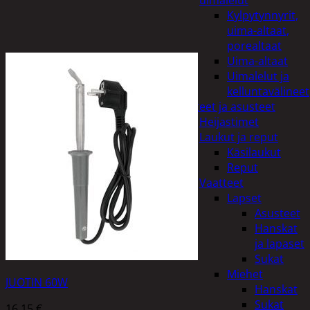
uimalelut
Kylpytynnyrit,
uima-altaat,
porealtaat
Uima-altaat
Uimalelut ja
kelluntavälineet
Vaatteet ja asusteet
Heijastimet
Laukut ja reput
Käsilaukut
Reput
Vaatteet
Lapset
Asusteet
Hanskat
ja lapaset
Sukat
Miehet
JUOTIN 60W
Hanskat
Sukat
16,15
€