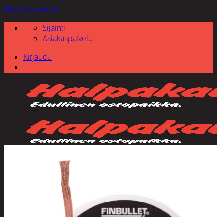
Skip to content
Sijainti
Asiakaspalvelu
Kirjaudu
Etsi: