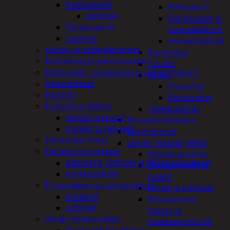
Äänikaapelit
Peltisakset
Liittimet
Pulttisakset ja
Datakaapelit
voimaleikkurit
Liittimet
vetoniittipihdit
Kahvin ja vedenkeittimet
Puristimet
Keittolevyt ja paistoraudat
Puukot
Kelloradiot, sääasemat ja lämpömittarit
Sahat
Oheislaitteet
Puusahat
Paristot
Rautasahat
Puhelintarvikkeet
Työkalusarjat
Johdot ja laturit
Korjaamotyökalut
Kotelot ja telineet
Lämmittimet
Tehosekoittimet
Liimat, massat, teipit
Tietokonetarvikkeet
Köydet ja narut
Adapterit, liittimet ja telakointiasemat
Liimapistoolit ja
Verkkolaitteet
puikot
Tv-tarvikkeet ja seinätelineet
Liimat ja lukitteet
Antennit
Rasvaprässit,
Liittimet
massa ja
Viihde-elektroniikka
uretaanipistoolit