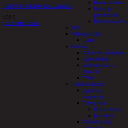
Muut sisälelut
TINAIMURI 340MM TEFLONKÄRKI
Nuket ja
pehmolelut
5,95
€
Rakennuspalika
Lisää ostoskoriin
Pelit
Polkupyöräily
Lukot
Retkeily
Keittimet ja ruokailu
Kylmälaukut
Makuupussit ja
alustat
Teltat
Urheiluvälineet
Kypärät ja
suojaimet
Talviurheilu
Hiihtäminen
Jääkiekko
Vesiurheilu ja