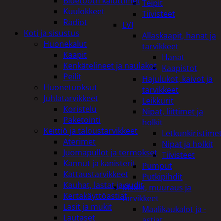
Bluetooth kaiuttimet
Teipit
Kuulokkeet
Tiivisteet
Radiot
LVI
Koti ja sisustus
Allaskaapit, hanat ja
Huonekalut
tarvikkeet
Kaapit
Hanat
Kenkätelineet ja naulakot
Kaapistot
Peilit
Hajulukot, kaivot ja
Huonetuoksut
tarvikkeet
Juhlatarvikkeet
Leikkurit
Koristelu
Nipat, liittimet ja
Paketointi
holkit
Keittiö ja taloustarvikkeet
Letkunkiristime
Aterimet
Nipat ja holkit
Juomapullot ja termokset
Tiivisteet
Kannut ja kanisterit
Pumput
Kattaustarvikkeet
Putkipihdit
Kauhat, lastat ja sudit
Maalit, muuraus ja
Kertakäyttöastiat
tarvikkeet
Lasit ja mukit
Maalikaukalot ja -
Lautaset
astiat