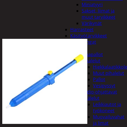
Miniatyyri
Sakset, liimat ja
muut tarvikkeet
Värikynät
Harrasteet
Käsityötarvikkeet
Langat
Lelut
Ilmapallot
Pihalelut
Hiekkalaatikkole
Muut pihalelut
Pallot
Vesipyssyt
Radio-ohjattavat
Sisälelut
Leikkiautot ja
työkoneet
Muovailuvahat
ja limat