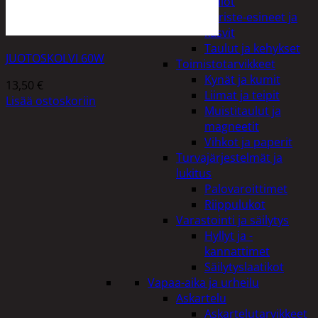
Kellot
Koriste-esineet ja
kasvit
Taulut ja kehykset
JUOTOSKOLVI 60W
Toimistotarvikkeet
Kynät ja kumit
13,50
€
Liimat ja teipit
Lisää ostoskoriin
Muistitaulut ja
magneetit
Vihkot ja paperit
Turvajärjestelmät ja
lukitus
Palovaroittimet
Riippulukot
Varastointi ja säilytys
Hyllyt ja -
kannattimet
Säilytyslaatikot
Vapaa-aika ja urheilu
Askartelu
Askartelutarvikkeet