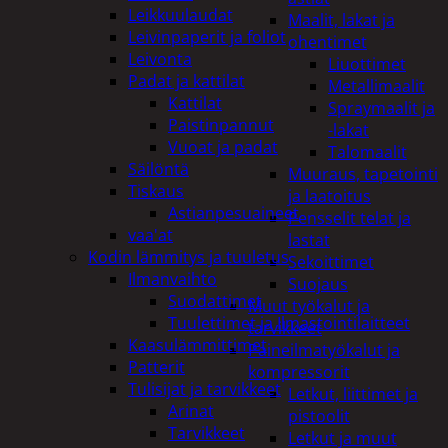
Leikkuulaudat
Maalit, lakat ja
Leivinpaperit ja foliot
ohentimet
Leivonta
Liuottimet
Padat ja kattilat
Metallimaalit
Kattilat
Spraymaalit ja
Paistinpannut
-lakat
Vuoat ja padat
Talomaalit
Säilöntä
Muuraus, tapetointi
Tiskaus
ja laatoitus
Astianpesuaineet
Pensselit telat ja
vaa'at
lastat
Kodin lämmitys ja tuuletus
Sekoittimet
Ilmanvaihto
Suojaus
Suodattimet
Muut työkalut ja
Tuulettimet ja Ilmastointilaitteet
tarvikkeet
Kaasulämmittimet
Paineilmatyökalut ja
Patterit
kompressorit
Tulisijat ja tarvikkeet
Letkut, liittimet ja
Arinat
pistoolit
Tarvikkeet
Letkut ja muut