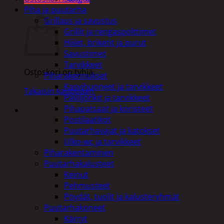
Piha ja puutarha
Ostoskori
Grillaus ja savustus
Grillit ja rengaspolttimet
Hiilet, briketit ja purut
Savustimet
Tarvikkeet
Ostoskori on tyhjä.
Piharakennukset
Kasvihuoneet ja tarvikkeet
Takaisin kauppaan
Paviljonkit ja tarvikkeet
Pihapatsaat ja koristeet
Postilaatikot
Puutarhavajat ja katokset
Ulko-wc ja tarvikkeet
Piharakentaminen
Puutarhakalusteet
Keinut
Pehmusteet
Pöydät, tuolit ja kalusteryhmät
Puutarhakoneet
Kärryt