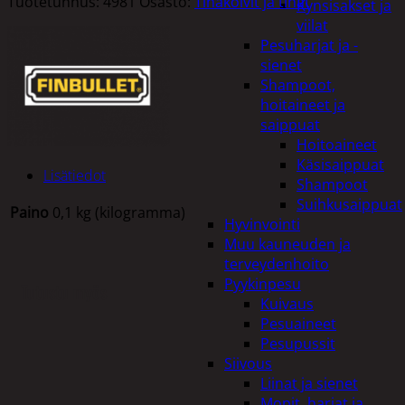
Tuotetunnus:
4981
Osasto:
Tinakolvit ja tinat
Kynsisakset ja
viilat
Pesuharjat ja -
sienet
Shampoot,
hoitaineet ja
saippuat
Hoitoaineet
Käsisaippuat
Lisätiedot
Shampoot
Suihkusaippuat
Paino
0,1 kg (kilogramma)
Hyvinvointi
Muu kauneuden ja
terveydenhoito
Pyykinpesu
Tutustu myös
Kuivaus
Pesuaineet
Pesupussit
Siivous
Liinat ja sienet
Mopit, harjat ja