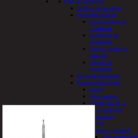
Piha ja puutarha
Grillaus ja savustus
Piharakennukset
Kasvihuoneet ja
tarvikkeet
Paviljonkit ja
tarvikkeet
Puutarhavajat ja
katokset
Ulko-wc ja
tarvikkeet
Piharakentaminen
Puutarhakalusteet
Keinut
Pehmusteet
Pöydät, tuolit ja
kalusteryhmät
Puutarhakoneet
Kärryt
Metsurin työkalut
Halkomakoneet