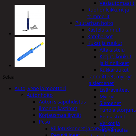
Vesiautomaatit
Ruohonleikkurit ja
trimmerit
Puutarhan hoito
Kastelukannut
Kateharsot
Kukat ja ruukut
Altakastelu
Ketjut, koukut
ja kiinnikkeet
Kukkaruukut
Lannoitteet, myrkyt
Selaa
ja siemenet
Auto, vene ja moottori
Lisäravinteet
Autonhoito
Myrkyt
Auton sisäpuhdistus
Siemenet
ilmanraikastimet
Tuholaistorjunt
Korjausmaalikynät
Pensastuet
Pesu
Verkot ja
Kiillotuskoneet ja tarvikkeet
reunanauha
Pesuvälineet