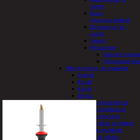
varret
Muut
siivoustarvikkeet
Roskapussit ja -
astiat
Sankot
Pesuaineet
Viemärinavausa
Yleispesuaineet
Eläintenruoka ja tarvikkeet
Jyrsijät
Kissat
Koirat
Linnut
Linnunpöntöt ja
ruokintalaudat
Linnunruoka
Kodin elektroniikka ja laitteet
Imurit ja tarvikkeet
Kaapelit ja johdot