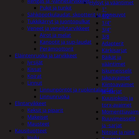
Rengas ja -vannetarvikkeet
Hylsyt ja vääntimet
Pukit ja tunkit
1"
Sähköpotkulaudat, skootterit ja ajoneuvot
1/2"
Tukkikärryt ja juontopulkat
1/4"
Veneet ja veneilytarvikkeet
3/4"
Airot ja melat
3/8
Kanootit ja sup-laudat
Adapterit
Perämoottorit
Kärkisarjat
Eläintenruoka ja tarvikkeet
Räikät ja
Jyrsijät
vääntimet
Kissat
Iskumeisselit
Koirat
Jakoavaimet
Linnut
Kiintoavaimet
Linnunpöntöt ja ruokintalaudat
ja -sarjat
Linnunruoka
Kuusiokolo ja
Elintarvikkeet
torx-avaimet
Keksit ja piparit
Momenttiavaim
Makeiset
Ruuvimeisselit
Mausteet
ja -sarjat
Kausituotteet
Nitojat ja niitit
Joulu