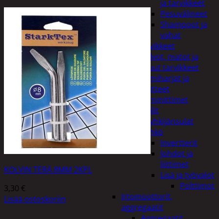
ja tarvikkeet
Pesuvälineet
Shampoot ja
vahat
Autotarvikkeet
Kalvot, matot ja
muut tarvikkeet
Lumiharjat ja
peitteet
Lämmittimet
Peilit
Pyyhkijänsulat
Sähkö
Invertterit
Johdot ja
liittimet
KOLVIN TERÄ 8MM 2KPL
Lisä ja työvalot
Polttimot
3,30
€
Irtomoottorit,
Lisää ostoskoriin
aggregaatit
Aggregaatit