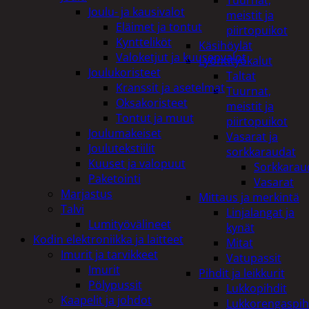
Tuurnat,
Joulu- ja kausivalot
meistit ja
Eläimet ja tontut
piirtopuikot
Kyntteliköt
Käsihöylät
Valoketjut ja kuusenvalot
Lyöntityökalut
Joulukoristeet
Taltat
Kranssit ja asetelmat
Tuurnat,
Oksakoristeet
meistit ja
Tontut ja muut
piirtopuikot
Joulumakeiset
Vasarat ja
Joulutekstiilit
sorkkaraudat
Kuuset ja valopuut
Sorkkarau
Paketointi
Vasarat
Marjastus
Mittaus ja merkintä
Talvi
Linjalangat ja
Lumityövälineet
kynät
Kodin elektroniikka ja laitteet
Mitat
Imurit ja tarvikkeet
Vatupassit
Imurit
Pihdit ja leikkurit
Pölypussit
Lukkopihdit
Kaapelit ja johdot
Lukkorengaspih