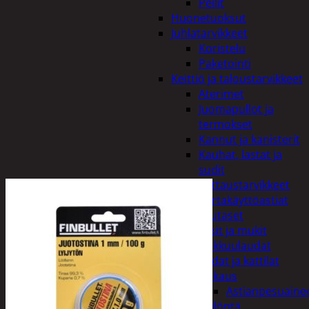
Peilit
Huonetuoksut
Juhlatarvikkeet
Koristelu
Paketointi
Keittiö ja taloustarvikkeet
Aterimet
Juomapullot ja
termokset
Kannut ja kanisterit
Kauhat, lastat ja
sudit
Kattaustarvikkeet
Kertakäyttöastiat
Lautaset
Lasit ja mukit
Leikkuulaudat
Padat ja kattilat
Tiskaus
Astianpesuaine
Säilöntä