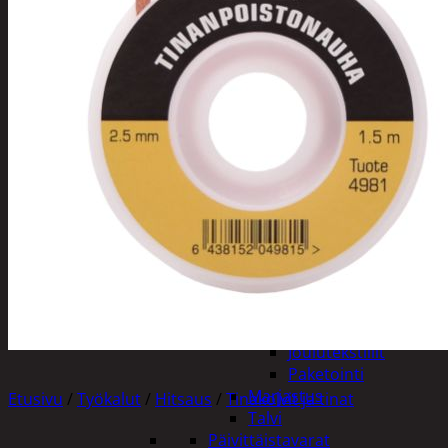
Tuotevalikoima
Poistotuotteet
Kausituotteet
Joulu
Joulu- ja kausivalot
Eläimet ja
tontut
Kyntteliköt
Valoketjut ja
kuusenvalot
Joulukoristeet
Kranssit ja
asetelmat
Tontut ja
muut
Joulutekstiilit
Paketointi
Marjastus
Etusivu
/
Työkalut
/
Hitsaus
/
Tinakolvit ja tinat
Talvi
Päivittäistavarat