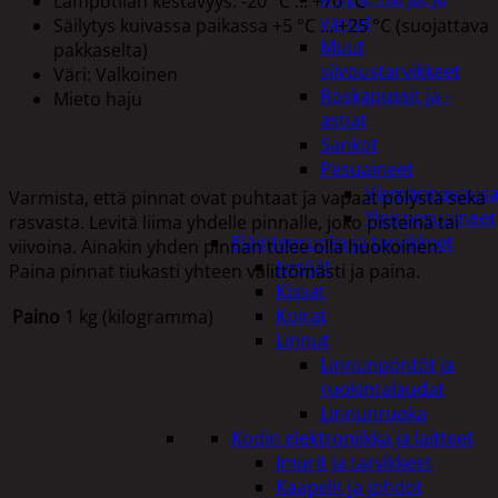
Lämpötilan kestävyys: -20 °C … +70 °C
varret
Säilytys kuivassa paikassa +5 °C … +25 °C (suojattava
Muut
pakkaselta)
siivoustarvikkeet
Väri: Valkoinen
Roskapussit ja -
Mieto haju
astiat
Sankot
Käyttö
Pesuaineet
Viemärinavausa
Varmista, että pinnat ovat puhtaat ja vapaat pölystä sekä
Yleispesuaineet
rasvasta. Levitä liima yhdelle pinnalle, joko pisteinä tai
Eläintenruoka ja tarvikkeet
viivoina. Ainakin yhden pinnan tulee olla huokoinen.
Jyrsijät
Paina pinnat tiukasti yhteen välittömästi ja paina.
Kissat
Koirat
Paino
1 kg (kilogramma)
Linnut
Linnunpöntöt ja
ruokintalaudat
Tutustu myös
Linnunruoka
Kodin elektroniikka ja laitteet
Imurit ja tarvikkeet
Kaapelit ja johdot