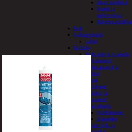
Muut sisälelut
Nuket ja
pehmolelut
Rakennuspalika
Pelit
Polkupyöräily
Lukot
Retkeily
Keittimet ja ruokailu
Kylmälaukut
Makuupussit ja
alustat
Teltat
Urheiluvälineet
Kypärät ja
suojaimet
Talviurheilu
Hiihtäminen
Jääkiekko
Vesiurheilu ja