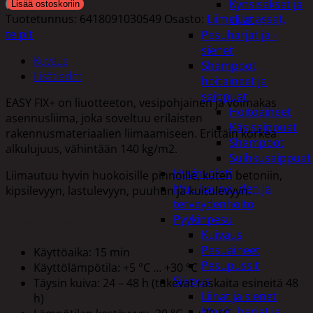
Kynsisakset ja
Lisää ostoskoriin
Tuotetunnus:
6418091030549
Osasto:
Liimat, massat,
viilat
teipit
Pesuharjat ja -
sienet
Kuvaus
Shampoot,
Lisätiedot
hoitaineet ja
saippuat
EASY FIX+ on liuotteeton, vesipohjainen ja voimakas
Hoitoaineet
asennusliima, joka soveltuu erilaisten
Käsisaippuat
rakennusmateriaalien liimaamiseen. Erittäin korkea
Shampoot
alkulujuus, vähintään 140 kg/m2.
Suihkusaippuat
Hyvinvointi
Liimautuu hyvin huokoisille pinnoille, kuten betoniin,
Muu kauneuden ja
kipsilevyyn, lastulevyyn, puuhun ja kuitulevyyn.
terveydenhoito
Pyykinpesu
Tuoteominaisuudet
Kuivaus
Pesuaineet
Käyttöaika: 15 min
Pesupussit
Käyttölämpötila: +5 °C … +30 °C
Siivous
Täysin kuiva: 24 – 48 h (tukevat raskaita esineitä 48
Liinat ja sienet
h)
Mopit, harjat ja