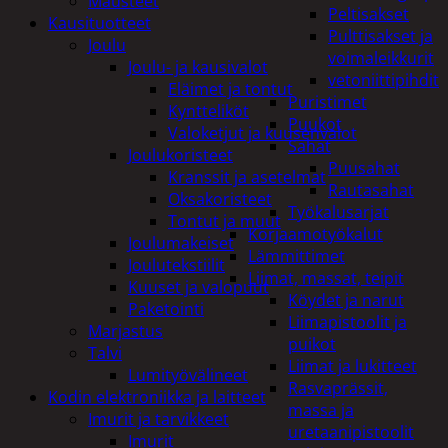
Mausteet
Peltisakset
Kausituotteet
Pulttisakset ja
Joulu
voimaleikkurit
Joulu- ja kausivalot
vetoniittipihdit
Eläimet ja tontut
Puristimet
Kyntteliköt
Puukot
Valoketjut ja kuusenvalot
Sahat
Joulukoristeet
Puusahat
Kranssit ja asetelmat
Rautasahat
Oksakoristeet
Työkalusarjat
Tontut ja muut
Korjaamotyökalut
Joulumakeiset
Lämmittimet
Joulutekstiilit
Liimat, massat, teipit
Kuuset ja valopuut
Köydet ja narut
Paketointi
Liimapistoolit ja
Marjastus
puikot
Talvi
Liimat ja lukitteet
Lumityövälineet
Rasvaprässit,
Kodin elektroniikka ja laitteet
massa ja
Imurit ja tarvikkeet
uretaanipistoolit
Imurit