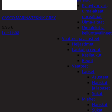
uimalelut
Kylpytynnyrit,
uima-altaat,
porealtaat
CASCO MARIN&TEKNIK GREY
Uima-altaat
9,95
€
Uimalelut ja
Lue Lisää
kelluntavälineet
Vaatteet ja asusteet
Heijastimet
Laukut ja reput
Käsilaukut
Reput
Vaatteet
Lapset
Asusteet
Hanskat
ja lapaset
Sukat
Miehet
Hanskat
Sukat