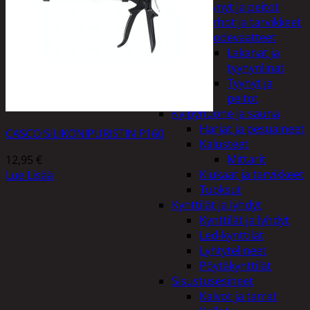
Tyynyt ja peitot
Verhot ja tarvikkeet
Vuodevaatteet
Lakanat ja
tyynynlinat
Tyynyt ja
peitot
Kylpyhuone ja sauna
Harjat ja pesuaineet
CASCO SILIKONIPURISTIN P160
Kalusteet
Mittarit
12,95
€
Kiukaat ja tarvikkeet
Lue Lisää
Tuoksut
Kynttilät ja lyhdyt
Kynttilät ja lyhdyt
Led-kynttilät
Lyhtytelineet
Pöytäkynttilät
Sisustusesineet
Kalvot ja tarrat