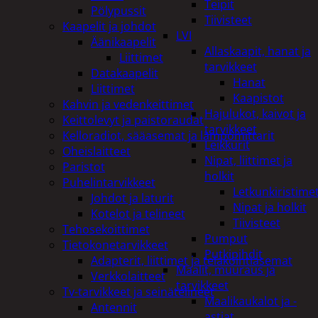
Teipit
Pölypussit
Tiivisteet
Kaapelit ja johdot
LVI
Äänikaapelit
Allaskaapit, hanat ja
Liittimet
tarvikkeet
Datakaapelit
Hanat
Liittimet
Kaapistot
Kahvin ja vedenkeittimet
Hajulukot, kaivot ja
Keittolevyt ja paistoraudat
tarvikkeet
Kelloradiot, sääasemat ja lämpömittarit
Leikkurit
Oheislaitteet
Nipat, liittimet ja
Paristot
holkit
Puhelintarvikkeet
Letkunkiristime
Johdot ja laturit
Nipat ja holkit
Kotelot ja telineet
Tiivisteet
Tehosekoittimet
Pumput
Tietokonetarvikkeet
Putkipihdit
Adapterit, liittimet ja telakointiasemat
Maalit, muuraus ja
Verkkolaitteet
tarvikkeet
Tv-tarvikkeet ja seinätelineet
Maalikaukalot ja -
Antennit
astiat