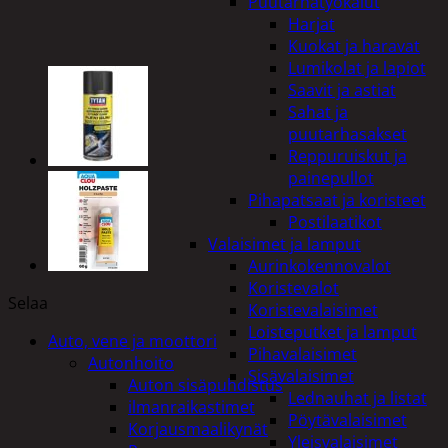
Puutarhatyökalut
Harjat
Kuokat ja haravat
Lumikolat ja lapiot
Saavit ja astiat
Sahat ja
puutarhasakset
Reppuruiskut ja
painepullot
Pihapatsaat ja koristeet
Postilaatikot
Valaisimet ja lamput
Aurinkokennovalot
Koristevalot
Selaa
Koristevalaisimet
Loisteputket ja lamput
Auto, vene ja moottori
Pihavalaisimet
Autonhoito
Sisävalaisimet
Auton sisäpuhdistus
Lednauhat ja listat
ilmanraikastimet
Pöytävalaisimet
Korjausmaalikynät
Yleisvalaisimet