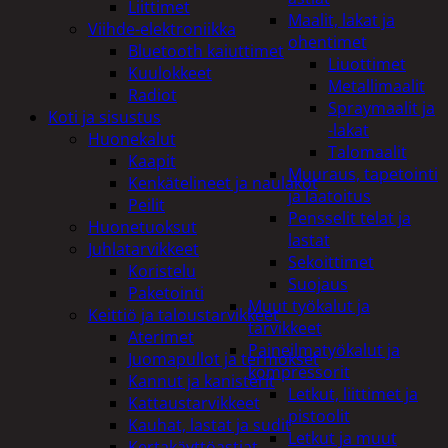
Liittimet
Maalit, lakat ja
Viihde-elektroniikka
ohentimet
Bluetooth kaiuttimet
Liuottimet
Kuulokkeet
Metallimaalit
Radiot
Spraymaalit ja
Koti ja sisustus
-lakat
Huonekalut
Talomaalit
Kaapit
Muuraus, tapetointi
Kenkätelineet ja naulakot
ja laatoitus
Peilit
Pensselit telat ja
Huonetuoksut
lastat
Juhlatarvikkeet
Sekoittimet
Koristelu
Suojaus
Paketointi
Muut työkalut ja
Keittiö ja taloustarvikkeet
tarvikkeet
Aterimet
Paineilmatyökalut ja
Juomapullot ja termokset
kompressorit
Kannut ja kanisterit
Letkut, liittimet ja
Kattaustarvikkeet
pistoolit
Kauhat, lastat ja sudit
Letkut ja muut
Kertakäyttöastiat