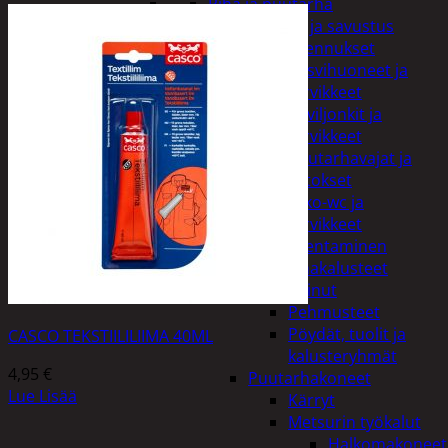
Piha ja puutarha
Grillaus ja savustus
Piharakennukset
Kasvihuoneet ja
tarvikkeet
Paviljonkit ja
tarvikkeet
Puutarhavajat ja
katokset
Ulko-wc ja
tarvikkeet
Piharakentaminen
Puutarhakalusteet
Keinut
Pehmusteet
Pöydät, tuolit ja
CASCO TEKSTIILILIIMA 40ML
kalusteryhmät
4,95
€
Puutarhakoneet
Lue Lisää
Kärryt
Metsurin työkalut
Halkomakoneet