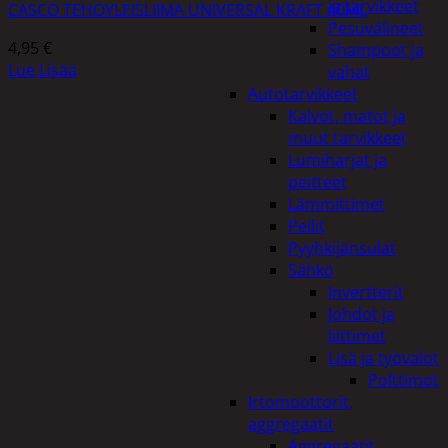
ja tarvikkeet
CASCO TEHOYLEISLIIMA UNIVERSAL KRAFT 40ML
Pesuvälineet
4,95
€
Shampoot ja
Lue Lisää
vahat
Autotarvikkeet
Kalvot, matot ja
muut tarvikkeet
Lumiharjat ja
peitteet
Lämmittimet
Peilit
Pyyhkijänsulat
Sähkö
Invertterit
Johdot ja
liittimet
Lisä ja työvalot
Polttimot
Irtomoottorit,
aggregaatit
Aggregaatit