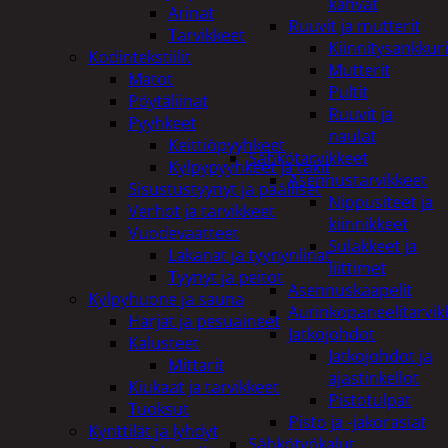
kahvat
Arinat
Ruuvit ja mutterit
Tarvikkeet
Kiinnitysankkuri
Kodintekstiilit
Mutterit
Matot
Pultit
Pöytäliinat
Ruuvit ja
Pyyhkeet
naulat
Keittiöpyyhkeet
Sähkötarvikkeet
Kylpypyyhkeet ja takit
Asennustarvikkeet
Sisustustyynyt ja päälliset
Nippusiteet ja
Verhot ja tarvikkeet
kiinnikkeet
Vuodevaatteet
Sulakkeet ja
Lakanat ja tyynynlinat
liittimet
Tyynyt ja peitot
Asennuskaapelit
Kylpyhuone ja sauna
Aurinkopaneelitarvik
Harjat ja pesuaineet
Jatkojohdot
Kalusteet
Jatkojohdot ja
Mittarit
ajastinkellot
Kiukaat ja tarvikkeet
Pistotulpat
Tuoksut
Pisto ja -jakorasiat
Kynttilät ja lyhdyt
Sähkötyökalut