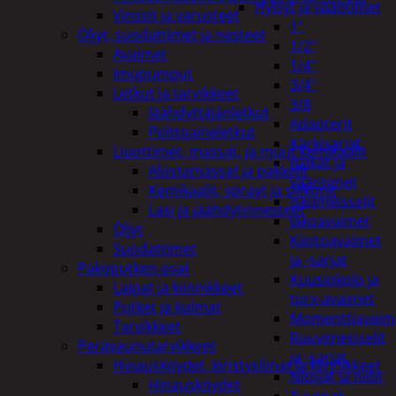
Hylsyt ja vääntimet
Vinssit ja varusteet
1"
Öljyt, suodattimet ja nesteet
1/2"
Avaimet
1/4"
Imupumput
3/4"
Letkut ja tarvikkeet
3/8
Jäähdyttäjänletkut
Adapterit
Polttoaineletkut
Kärkisarjat
Liuottimet, massat, ja muut kemikaalit
Räikät ja
Alustamassat ja pakkelit
vääntimet
Kemikaalit, sprayt ja silikonit
Iskumeisselit
Lasi ja jäähdytinnesteet
Jakoavaimet
Öljyt
Kiintoavaimet
Suodattimet
ja -sarjat
Pakoputken osat
Kuusiokolo ja
Laipat ja kiinnikkeet
torx-avaimet
Putket ja kulmat
Momenttiavaim
Tarvikkeet
Ruuvimeisselit
Perävaunutarvikkeet
ja -sarjat
Hinausköydet, kiristysliinat ja kiinnikkeet
Nitojat ja niitit
Hinausköydet