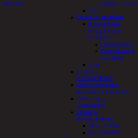
Lue Lisää
jäähdytinnestee
Öljyt
Perävaunutarvikkeet
Hinausköydet,
kiristysliinat ja
kiinnikkeet
Hinausköydet
Kiristysliinat ja
tarvikkeet
Valot
Rengas ja -
vannetarvikkeet
Sähköpotkulaudat,
skootterit ja ajoneuvot
Tukkikärryt ja
juontopulkat
Veneet ja
veneilytarvikkeet
Airot ja melat
Perämoottorit