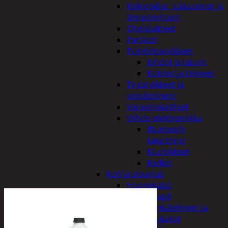
Kelloradiot, sääasemat ja
lämpömittarit
Oheislaitteet
Paristot
Puhelintarvikkeet
Johdot ja laturit
Kotelot ja telineet
Tv-tarvikkeet ja
seinätelineet
Varavirtalaitteet
Viihde-elektroniikka
Bluetooth
kaiuttimet
Kuulokkeet
Radiot
Koti ja sisustus
Huonekalut
Kaapit
Kenkätelineet ja
naulakot