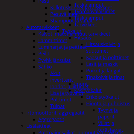
Pesu
Taskulamput
Kiillotuskoneet ja tarvikkeet
Työmaavalaisimet
Pesuvälineet
Taskulamput
Shampoot ja vahat
Tarvikkeet
Autotarvikkeet
Työkalut
Kalvot, matot ja muut tarvikkeet
Hitsaus
Lämmittimet
Hitsauskolvit ja
Lumiharjat ja peitteet
suuttimet
Peilit
Kaasut ja polttimet
Pyyhkijänsulat
Lasit ja maskit
Sähkö
Puikot ja langat
Akut
Tinakolvit ja tinat
invertterit
Imurit
Johdot ja liittimet
Käsityökalut
Lisä ja työvalot
Erikoistyökalut
Polttimot
Hionta ja puhdistus
Tulpat
Tyynyt ja
Irtomoottorit, aggregaatit
paperit
Aggregaatit
Viilat ja
Lisälaitteet
teräsharjat
Polttoainesäiliöt, pumput ja tarvikkeet