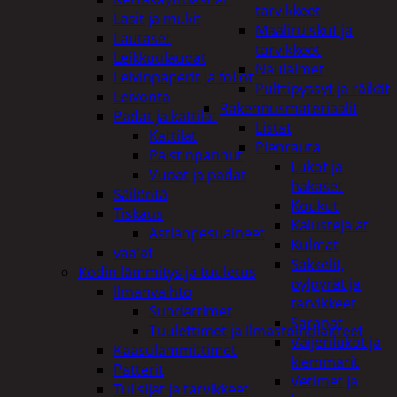
tarvikkeet
Lasit ja mukit
Maaliruiskut ja
Lautaset
tarvikkeet
Leikkuulaudat
Naulaimet
Leivinpaperit ja foliot
Pulttipyssyt ja räikät
Leivonta
Rakennusmateriaalit
Padat ja kattilat
Listat
Kattilat
Pienrauta
Paistinpannut
Lukot ja
Vuoat ja padat
hakaset
Säilöntä
Koukut
Tiskaus
Kalustejalat
Astianpesuaineet
Kulmat
vaa'at
Sakkelit,
Kodin lämmitys ja tuuletus
pylpyrät ja
Ilmanvaihto
tarvikkeet
Suodattimet
Saranat
Tuulettimet ja Ilmastointilaitteet
Vaijerilukot ja
Kaasulämmittimet
klemmarit
Patterit
Vetimet ja
Tulisijat ja tarvikkeet