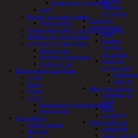
Tuurnat,
Kiristysliinat ja tarvikkeet
meistit ja
Valot
piirtopuikot
Rengas ja -vannetarvikkeet
Käsihöylät
Pukit ja tunkit
Lyöntityökalut
Sähköpotkulaudat, skootterit ja ajoneuvot
Taltat
Tukkikärryt ja juontopulkat
Tuurnat,
Veneet ja veneilytarvikkeet
meistit ja
Airot ja melat
piirtopuikot
Kanootit ja sup-laudat
Vasarat ja
Perämoottorit
sorkkaraudat
Eläintenruoka ja tarvikkeet
Sorkkarau
Jyrsijät
Vasarat
Kissat
Mittaus ja merkintä
Koirat
Linjalangat ja
Linnut
kynät
Linnunpöntöt ja ruokintalaudat
Mitat
Linnunruoka
Vatupassit
Elintarvikkeet
Pihdit ja leikkurit
Keksit ja piparit
Lukkopihdit
Makeiset
Lukkorengaspih