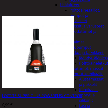
Lisälaitteet
Polttoainesäiliöt,
pumput ja
tarvikkeet
Vinssit ja varusteet
Öljyt, suodattimet ja
nesteet
Avaimet
Imupumput
Letkut ja tarvikkeet
Jäähdyttäjänlet
Polttoaineletku
Liuottimet, massat,
ja muut kemikaalit
Alustamassat
ja pakkelit
Kemikaalit,
sprayt ja
LOCTITE SUPER GLUE POWERFLEX CONTROL
silikonit
6,99
€
Lasi ja