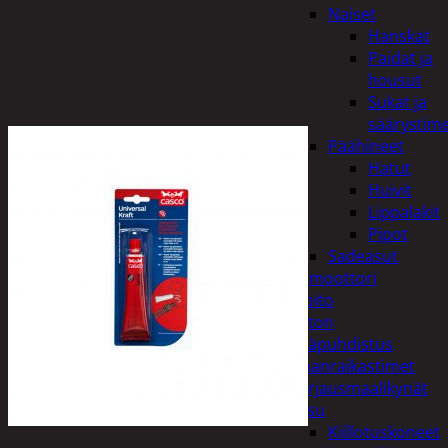
Naiset
Hanskat
Paidat ja
housut
Sukat ja
säärystim
Päähineet
Hatut
Huivit
Lippalakit
Pipot
Sadeasut
Auto, vene ja moottori
Autonhoito
Auton
sisäpuhdistus
Ilmanraikastimet
Korjausmaalikynät
Pesu
Kiillotuskoneet