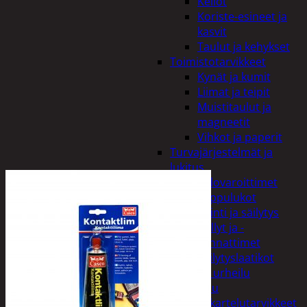
Kellot
Koriste-esineet ja
kasvit
Taulut ja kehykset
Toimistotarvikkeet
Kynät ja kumit
Liimat ja teipit
Muistitaulut ja
magneetit
Vihkot ja paperit
Turvajärjestelmät ja
lukitus
Palovaroittimet
Riippulukot
Varastointi ja säilytys
Hyllyt ja -
kannattimet
Säilytyslaatikot
Vapaa-aika ja urheilu
Askartelu
Askartelutarvikkeet