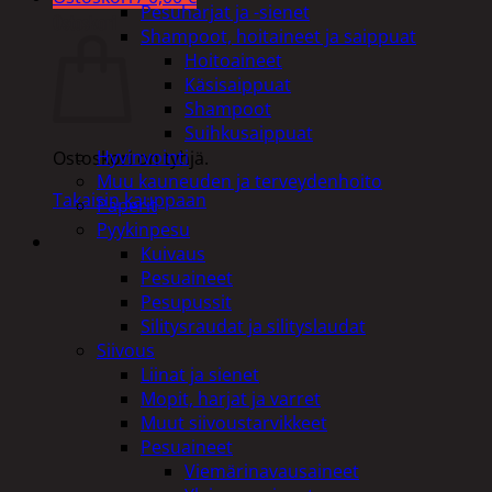
Pesuharjat ja -sienet
Ostoskori
Shampoot, hoitaineet ja saippuat
Hoitoaineet
Käsisaippuat
Shampoot
Suihkusaippuat
Hyvinvointi
Ostoskori on tyhjä.
Muu kauneuden ja terveydenhoito
Takaisin kauppaan
Paperit
Pyykinpesu
Kuivaus
Pesuaineet
Pesupussit
Silitysraudat ja silityslaudat
Siivous
Liinat ja sienet
Mopit, harjat ja varret
Muut siivoustarvikkeet
Pesuaineet
Viemärinavausaineet