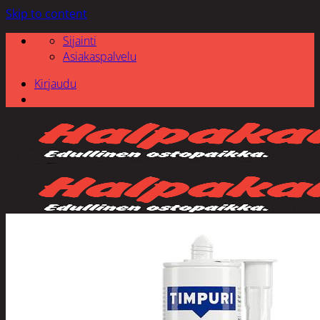
Skip to content
Sijainti
Asiakaspalvelu
Kirjaudu
Etsi: