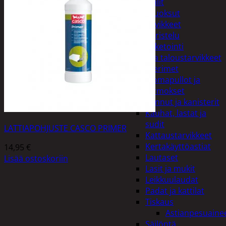
Peilit
Huonetuoksut
Juhlatarvikkeet
Koristelu
Paketointi
Keittiö ja taloustarvikkeet
Aterimet
Juomapullot ja
termokset
Kannut ja kanisterit
Kauhat, lastat ja
sudit
LATTIAPOHJUSTE CASCO PRIMER
Kattaustarvikkeet
Kertakäyttöastiat
14,95
€
Lautaset
Lisää ostoskoriin
Lasit ja mukit
Leikkuulaudat
Padat ja kattilat
Tiskaus
Astianpesuaine
Säilöntä