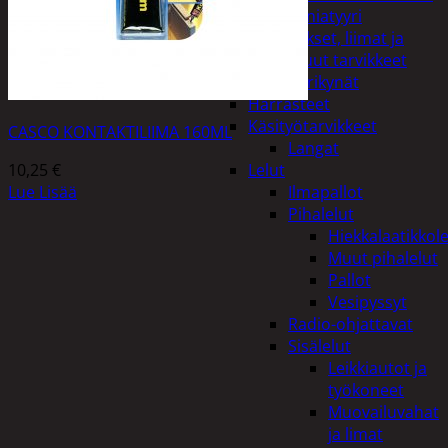
Miniatyyri
Sakset, liimat ja
muut tarvikkeet
Värikynät
Harrasteet
Käsityötarvikkeet
CASCO KONTAKTILIIMA 160ML
Langat
10,25
€
Lelut
Lue Lisää
Ilmapallot
Pihalelut
Hiekkalaatikkole
Muut pihalelut
Pallot
Vesipyssyt
Radio-ohjattavat
Sisälelut
Leikkiautot ja
työkoneet
Muovailuvahat
ja limat