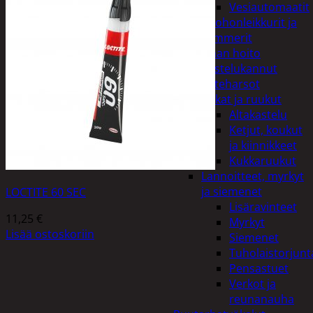
Vesiautomaatit
Ruohonleikkurit ja
trimmerit
Puutarhan hoito
Kastelukannut
Kateharsot
Kukat ja ruukut
Altakastelu
Ketjut, koukut
ja kiinnikkeet
Kukkaruukut
Lannoitteet, myrkyt
ja siemenet
LOCTITE 60 SEC
Lisäravinteet
11,25
€
Myrkyt
Lisää ostoskoriin
Siemenet
Tuholaistorjunt
Pensastuet
Verkot ja
reunanauha