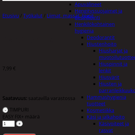
Apuvälineet
Hengityssuojaimet ja
Etusivu
/
Työkalut
/
Liimat, massat, teipit
desinfiointi
Henkilökohtainen
hygienia
TIMPURI EASY FIX+
Deodorantit
Hiustenhoito
Hiusharjat ja
muotoilutuotte
Hiuspinnit ja
7,99
€
lenkit
Hiusvärit
Hiusten ja
parranleikkuuk
Hammashygienia
Saatavuus:
saatavilla varastossa
tuotteet
TIMPURI
Kosmetiikka
EASY FIX+ määrä
Käsi ja jalkahoito
Käsivoiteet ja
rasvat