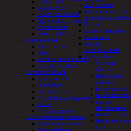
Led-kynttilät
Akut ja laturit
Lyhtytelineet
Kulmahiomakoneet
Muotit ja tarvikkeet
Kuumailmapuhaltim
Öljykynttilät ja ulkotulet
Mittarit
Pöytäkynttilät
Mutterinvääntimet
Tuoksukynttilät
Porakoneet
Sisustusesineet
Ruiskut
Kalvot ja tarrat
Sahat ja sirkkelit
Kellot
Terät ja laikat
Koriste-esineet ja kasvit
Hionta ja
Taulut ja kehykset
katkaisu
Toimistotarvikkeet
Kierretapit ja
Kynät ja kumit
työkalut
Laminointi
Kiviporanterät
Liimat ja teipit
Kuviosahanterä
Muistitaulut ja magneetit
Lasi- ja
Sakset
tiiliporanterät
Vihkot ja paperit
Metalliporanter
Turvajärjestelmät ja lukitus
Monitoimikone
Hälyttimet ja kamerat
terät
Palovaroittimet