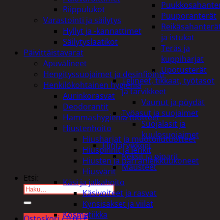
Puukkosahante
Riippulukot
Puuporanterät
Varastointi ja säilytys
Reikäsahanterä
Hyllyt ja -kannattimet
ja istukat
Säilytyslaatikot
Teräs ja
Päivittäistavarat
kuppiharjat
Apuvälineet
Upotusterät
Hengityssuojaimet ja desinfiointi
Telineet, tikkaat, työtasot
Henkilökohtainen hygienia
ja tarvikkeet
Aurinkorasvat
Vaunut ja pöydät
Deodorantit
Työasut ja suojaimet
Hammashygienia tuotteet
Suojalasit ja
Hiustenhoito
kuulosuojaimet
Hiusharjat ja muotoilutuotteet
Elintarvikkeet
Hiuspinnit ja lenkit
Keksit ja piparit
Hiusten ja parranleikkuukoneet
Mausteet
Hiusvärit
Etsi:
Käsi ja jalkahoito
Käsivoiteet ja rasvat
Kynsisakset ja viilat
Kosmetiikka
Ostoskori /
0,00
€