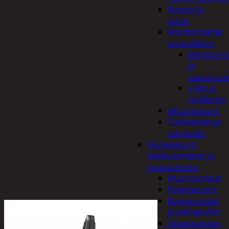
Kirveet ja
sahat
Moottorisahat
ja tarvikkeet
Moottoris
ja
raivaussa
Viilat ja
teräketjut
Oksasilppurit
Tukkisakset ja
sahapukit
Painepesurit,
vesiautomaatit ja
uppopumput
Muut pumput
Painepesurit
Reppuruiskut
ja painepullot
Uppopumput