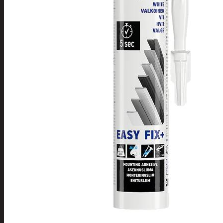
Tuotevalikoima
Poistotuotteet
Kausituotteet
Joulu
Joulu- ja kausivalot
Eläimet ja
tontut
Kyntteliköt
Valoketjut ja
kuusenvalot
Joulukoristeet
Kranssit ja
asetelmat
Tontut ja
muut
Joulutekstiilit
Paketointi
Marjastus
Talvi
Päivittäistavarat