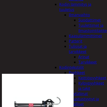
Kodin lämmitys ja
tuuletus
Ilmanvaihto
Suodattimet
Tuulettimet ja
Ilmastointilaitte
Kaasulämmittimet
Patterit
Tulisijat ja
tarvikkeet
Arinat
Tarvikkeet
Kodintekstiilit
Pyyhkeet
Keittiöpyyhkeet
Kylpypyyhkeet
ja takit
Pöytäliinat
Sisustustyynyt ja
päälliset