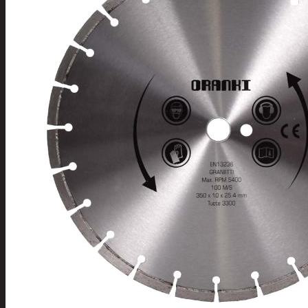
Tuotevalikoima
Poistotuotteet
Kausituotteet
Joulu
Joulu- ja kausivalot
Eläimet ja tontu
Kyntteliköt
Valoketjut ja k
Joulukoristeet
Kranssit ja ase
Tontut ja muut
Joulutekstiilit
Paketointi
Marjastus
Talvi
Päivittäistavarat
Apuvälineet
Hengityssuojaimet ja desin