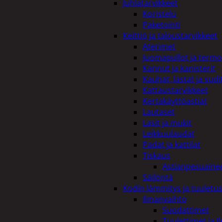
Juhlatarvikkeet
Koristelu
Paketointi
Keittiö ja taloustarvikkeet
Aterimet
Juomapullot ja termo
Kannut ja kanisterit
Kauhat, lastat ja sudi
Kattaustarvikkeet
Kertakäyttöastiat
Lautaset
Lasit ja mukit
Leikkuulaudat
Padat ja kattilat
Tiskaus
Astianpesuaine
Säilöntä
Kodin lämmitys ja tuuletu
Ilmanvaihto
Suodattimet
Tuulettimet ja I