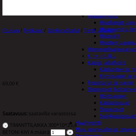
Henkilökohtainen hygienia
Deodorantit
Hiustenhoito
Hiusharjat ja m
Hiuspinnit ja len
Etusivu
/
Työkalut
/
Sähkötyökalut
/
Terät ja laikat
Hiusvärit
Hiusten ja parr
Hammashygienia tuo
TIMANTTILAIKKA 300*10*25,4 BETONI KIVI A
Kosmetiikka
Käsi ja jalkahoito
Käsivoiteet ja r
Kynsisakset ja vi
Pesuharjat ja -sienet
69,00
€
Shampoot, hoitaineet
Hoitoaineet
Käsisaippuat
Shampoot
Saatavuus:
saatavilla varastossa
Suihkusaippuat
Hyvinvointi
TIMANTTILAIKKA 300*10*25,4
Muu kauneuden ja tervey
BETONI KIVI A määrä