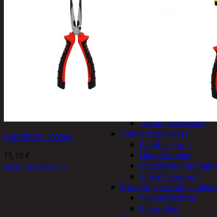
Kiukaat ja tarvikkeet
Tuoksut
Kynttilät ja lyhdyt
Kynttilät ja lyhdyt
Led-kynttilät
Lyhtytelineet
Pöytäkynttilät
Sisustusesineet
Kalvot ja tarrat
Kellot
Koriste-esineet ja kas
Taulut ja kehykset
Toimistotarvikkeet
KÄRKIPIHTI 200MM
Kynät ja kumit
Liimat ja teipit
15,10
€
Muistitaulut ja magne
Lisää ostoskoriin
Vihkot ja paperit
Turvajärjestelmät ja lukitu
Palovaroittimet
Riippulukot