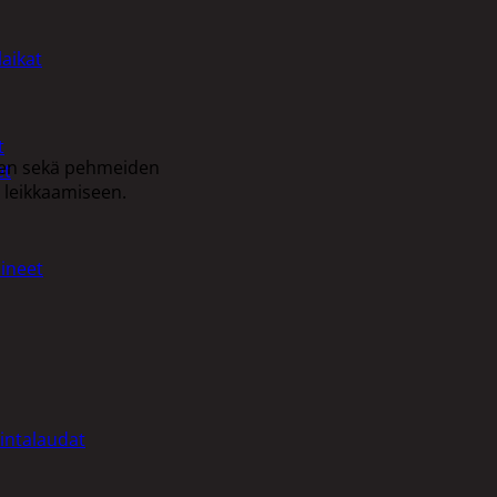
laikat
t
alien sekä pehmeiden
et
n leikkaamiseen.
ineet
intalaudat