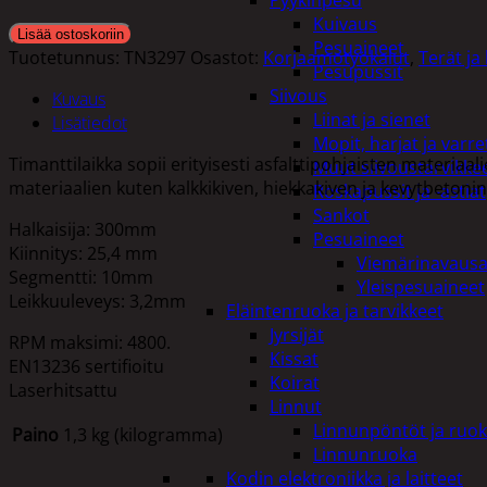
Pyykinpesu
Kuivaus
Lisää ostoskoriin
Pesuaineet
Tuotetunnus:
TN3297
Osastot:
Korjaamotyökalut
,
Terät ja 
Pesupussit
Siivous
Kuvaus
Liinat ja sienet
Lisätiedot
Mopit, harjat ja varre
Timanttilaikka sopii erityisesti asfalttipohjaisten materia
Muut siivoustarvikke
materiaalien kuten kalkkikiven, hiekkakiven ja kevytbetoni
Roskapussit ja -astiat
Sankot
Halkaisija: 300mm
Pesuaineet
Kiinnitys: 25,4 mm
Viemärinavausa
Segmentti: 10mm
Yleispesuaineet
Leikkuuleveys: 3,2mm
Eläintenruoka ja tarvikkeet
Jyrsijät
RPM maksimi: 4800.
Kissat
EN13236 sertifioitu
Koirat
Laserhitsattu
Linnut
Linnunpöntöt ja ruok
Paino
1,3 kg (kilogramma)
Linnunruoka
Kodin elektroniikka ja laitteet