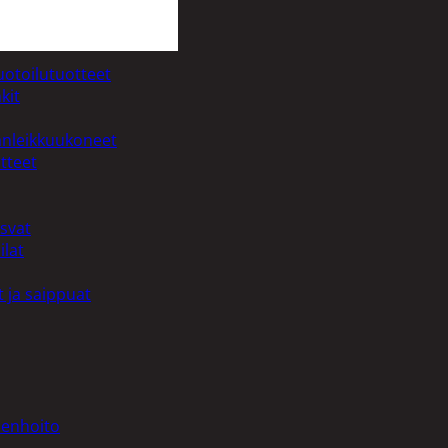
uotoilutuotteet
kit
anleikkuukoneet
tteet
asvat
ilat
 ja saippuat
denhoito