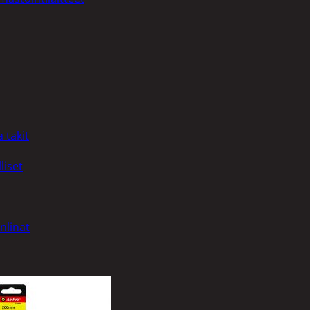
 takit
liset
nlinat