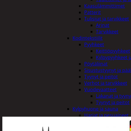
Kaasulämmittimet
Patterit
Tulisijat ja tarvikkeet
Arinat
Tarvikkeet
Kodintekstiilit
Pyyhkeet
Keittiöpyyhkeet
Kylpypyyhkeet ja
Pöytäliinat
Sisustustyynyt ja pääl
Tyynyt ja peitot
Verhot ja tarvikkeet
Vuodevaatteet
Lakanat ja tyyny
Tyynyt ja peitot
Kylpyhuone ja sauna
Harjat ja pesuaineet
Kalusteet
Mittarit