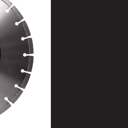
t
uusenvalot
telmat
fiointi