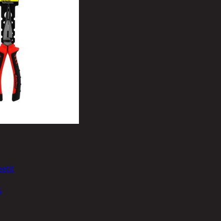
vit
etit
s