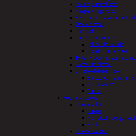
Imurit ja tarvikkeet
Kaapelit ja johdot
Tutustu myös
Kelloradiot, sääasemat ja 
Oheislaitteet
Paristot
Puhelintarvikkeet
Johdot ja laturit
Kotelot ja telineet
Tv-tarvikkeet ja seinäteline
Varavirtalaitteet
Viihde-elektroniikka
Bluetooth kaiuttimet
Kuulokkeet
Radiot
Koti ja sisustus
Huonekalut
Kaapit
Kenkätelineet ja naul
Peilit
Huonetuoksut