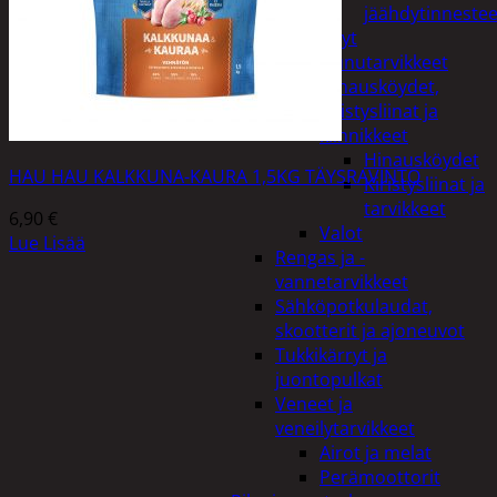
jäähdytinnestee
Öljyt
Perävaunutarvikkeet
Hinausköydet,
kiristysliinat ja
kiinnikkeet
Hinausköydet
HAU HAU KALKKUNA-KAURA 1,5KG TÄYSRAVINTO
Kiristysliinat ja
tarvikkeet
6,90
€
Valot
Lue Lisää
Rengas ja -
vannetarvikkeet
Sähköpotkulaudat,
skootterit ja ajoneuvot
Tukkikärryt ja
juontopulkat
Veneet ja
veneilytarvikkeet
Airot ja melat
Perämoottorit