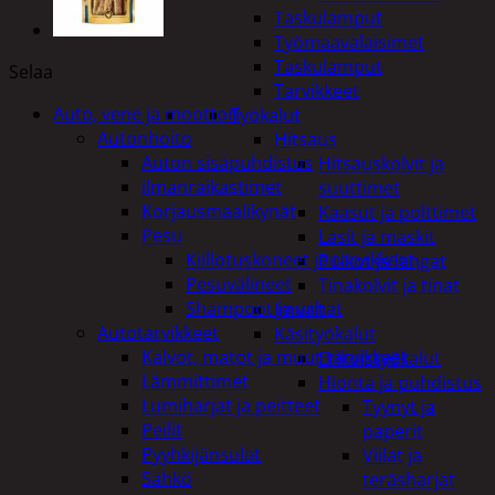
Taskulamput
Työmaavalaisimet
Taskulamput
Selaa
Tarvikkeet
Auto, vene ja moottori
Työkalut
Autonhoito
Hitsaus
Auton sisäpuhdistus
Hitsauskolvit ja
ilmanraikastimet
suuttimet
Korjausmaalikynät
Kaasut ja polttimet
Pesu
Lasit ja maskit
Kiillotuskoneet ja tarvikkeet
Puikot ja langat
Pesuvälineet
Tinakolvit ja tinat
Shampoot ja vahat
Imurit
Autotarvikkeet
Käsityökalut
Kalvot, matot ja muut tarvikkeet
Erikoistyökalut
Lämmittimet
Hionta ja puhdistus
Lumiharjat ja peitteet
Tyynyt ja
Peilit
paperit
Pyyhkijänsulat
Viilat ja
Sähkö
teräsharjat