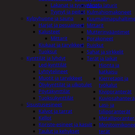
Lakanat ja tyynynlinat
Akut ja laturit
Tyynyt ja peitot
Kulmahiomakoneet
Kylpyhuone ja sauna
Kuumailmapuhaltim
Harjat ja pesuaineet
Mittarit
Kalusteet
Mutterinvääntimet
Mittarit
Porakoneet
Kiukaat ja tarvikkeet
Ruiskut
Tuoksut
Sahat ja sirkkelit
Kynttilät ja lyhdyt
Terät ja laikat
Led-kynttilät
Hionta ja
Lyhtytelineet
katkaisu
Muotit ja tarvikkeet
Kierretapit ja
Öljykynttilät ja ulkotulet
työkalut
Pöytäkynttilät
Kiviporanterät
Tuoksukynttilät
Kuviosahanterä
Sisustusesineet
Lasi- ja
Kalvot ja tarrat
tiiliporanterät
Kellot
Metalliporanter
Koriste-esineet ja kasvit
Monitoimikone
Taulut ja kehykset
terät