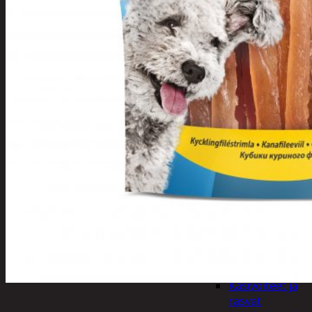
Apuvälineet
Hengityssuojaimet ja
desinfiointi
Henkilökohtainen
hygienia
Deodorantit
Hiustenhoito
Hiusharjat ja
muotoilutuotte
Hiuspinnit ja
lenkit
Hiusvärit
Hiusten ja
parranleikkuuk
Hammashygienia
tuotteet
Kosmetiikka
Käsi ja jalkahoito
Käsivoiteet ja
rasvat