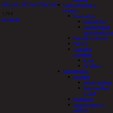
HAU HAU RIISTA-ATERIA 260G
Kodin lämmitys ja
tuuletus
1,79
€
Ilmanvaihto
Lue Lisää
Suodattimet
Tuulettimet ja
Ilmastointilaitte
Kaasulämmittimet
Patterit
Tulisijat ja
tarvikkeet
Arinat
Tarvikkeet
Kodintekstiilit
Pyyhkeet
Keittiöpyyhkeet
Kylpypyyhkeet
ja takit
Pöytäliinat
Sisustustyynyt ja
päälliset