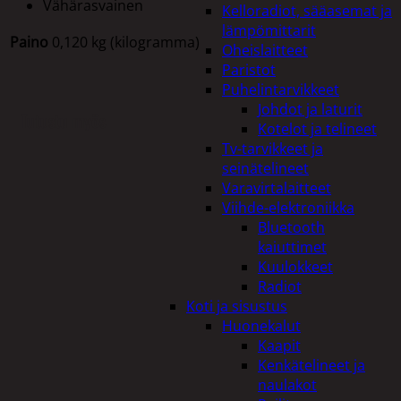
Vähärasvainen
Kelloradiot, sääasemat ja
lämpömittarit
Paino
0,120 kg (kilogramma)
Oheislaitteet
Paristot
Puhelintarvikkeet
Johdot ja laturit
Tutustu myös
Kotelot ja telineet
Tv-tarvikkeet ja
seinätelineet
Varavirtalaitteet
Viihde-elektroniikka
Bluetooth
kaiuttimet
Kuulokkeet
Radiot
Koti ja sisustus
Huonekalut
Kaapit
Kenkätelineet ja
naulakot