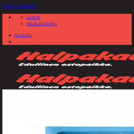
Skip to content
Sijainti
Asiakaspalvelu
Kirjaudu
Etsi: