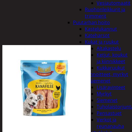
Vesiautomaatit
Ruohonleikkurit ja
trimmerit
Puutarhan hoito
Kastelukannut
Kateharsot
Kukat ja ruukut
Altakastelu
Ketjut, koukut
ja kiinnikkeet
Kukkaruukut
Lannoitteet, myrkyt
ja siemenet
Lisäravinteet
Myrkyt
Siemenet
Tuholaistorjunt
Pensastuet
Verkot ja
reunanauha