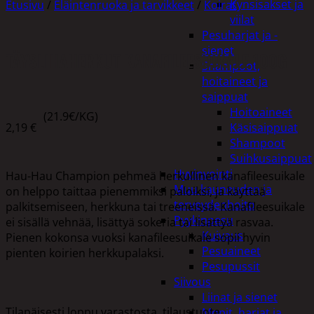
Kynsisakset ja
Etusivu
/
Eläintenruoka ja tarvikkeet
/
Koirat
viilat
Pesuharjat ja -
sienet
TÄYSLIHAHERKUT KANAFILEESUIKALE 100G
Shampoot,
hoitaineet ja
saippuat
Hoitoaineet
(21.9€/KG)
2,19
€
Käsisaippuat
Shampoot
Suihkusaippuat
Hyvinvointi
Hau-Hau Champion pehmeä herkullinen kanafileesuikale
Muu kauneuden ja
on helppo taittaa pienemmiksi paloiksi, ja käyttää
terveydenhoito
palkitsemiseen, herkkuna tai treeneissä. Kanafileesuikale
Pyykinpesu
ei sisällä vehnää, lisättyä sokeria tai lisättyä rasvaa.
Kuivaus
Pienen kokonsa vuoksi kanafileesuikale sopii hyvin
Pesuaineet
pienten koirien herkkupalaksi.
Pesupussit
Siivous
Liinat ja sienet
Tilapäisesti loppu varastosta, tilaustuote.
Mopit, harjat ja