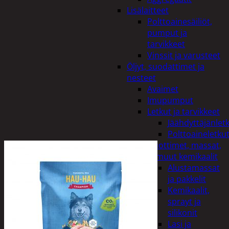
Lisälaitteet
Polttoainesäiliöt,
pumput ja
tarvikkeet
Vinssit ja varusteet
Öljyt, suodattimet ja
nesteet
Avaimet
Imupumput
Letkut ja tarvikkeet
Jäähdyttäjänlet
Polttoaineletku
Liuottimet, massat,
ja muut kemikaalit
Alustamassat
ja pakkelit
Kemikaalit,
sprayt ja
silikonit
Lasi ja