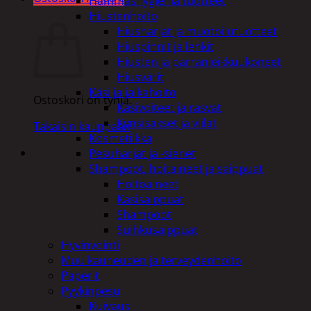
Hammashygienia tuotteet
Ostoskori
Hiustenhoito
Hiusharjat ja muotoilutuotteet
Hiuspinnit ja lenkit
Hiusten ja parranleikkuukoneet
Hiusvärit
Käsi ja jalkahoito
Ostoskori on tyhjä.
Käsivoiteet ja rasvat
Kynsisakset ja viilat
Takaisin kauppaan
Kosmetiikka
Pesuharjat ja -sienet
Shampoot, hoitaineet ja saippuat
Hoitoaineet
Käsisaippuat
Shampoot
Suihkusaippuat
Hyvinvointi
Muu kauneuden ja terveydenhoito
Paperit
Pyykinpesu
Kuivaus