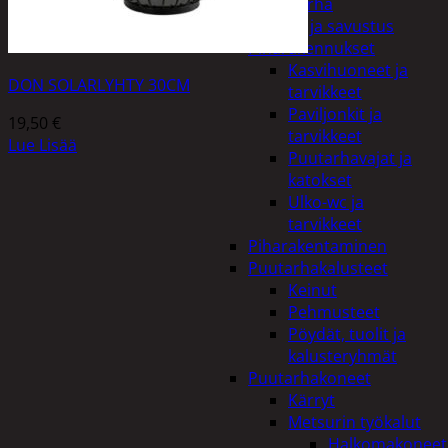
Piha ja puutarha
Grillaus ja savustus
Piharakennukset
Kasvihuoneet ja
DON SOLARLYHTY 30CM
tarvikkeet
Paviljonkit ja
19,50
€
tarvikkeet
Lue Lisää
Puutarhavajat ja
katokset
Ulko-wc ja
tarvikkeet
Piharakentaminen
Puutarhakalusteet
Keinut
Pehmusteet
Pöydät, tuolit ja
kalusteryhmät
Puutarhakoneet
Kärryt
Metsurin työkalut
Halkomakoneet