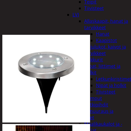
Teipit
Tiivisteet
LVI
Allaskaapit, hanat ja
tarvikkeet
Hanat
Kaapistot
Hajulukot, kaivot ja
tarvikkeet
Leikkurit
Nipat, liittimet ja
holkit
Letkunkiristime
Nipat ja holkit
Tiivisteet
Pumput
Putkipihdit
Maalit, muuraus ja
tarvikkeet
Maalikaukalot ja -
astiat