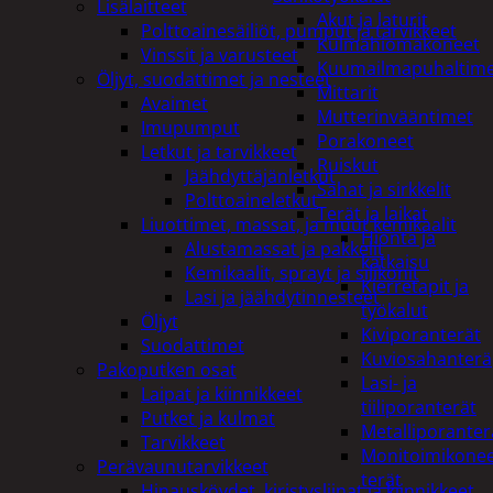
Lisälaitteet
Akut ja laturit
Polttoainesäiliöt, pumput ja tarvikkeet
Kulmahiomakoneet
Vinssit ja varusteet
Kuumailmapuhaltim
Öljyt, suodattimet ja nesteet
Mittarit
Avaimet
Mutterinvääntimet
Imupumput
Porakoneet
Letkut ja tarvikkeet
Ruiskut
Jäähdyttäjänletkut
Sahat ja sirkkelit
Polttoaineletkut
Terät ja laikat
Liuottimet, massat, ja muut kemikaalit
Hionta ja
Alustamassat ja pakkelit
katkaisu
Kemikaalit, sprayt ja silikonit
Kierretapit ja
Lasi ja jäähdytinnesteet
työkalut
Öljyt
Kiviporanterät
Suodattimet
Kuviosahanterä
Pakoputken osat
Lasi- ja
Laipat ja kiinnikkeet
tiiliporanterät
Putket ja kulmat
Metalliporanter
Tarvikkeet
Monitoimikone
Perävaunutarvikkeet
terät
Hinausköydet, kiristysliinat ja kiinnikkeet