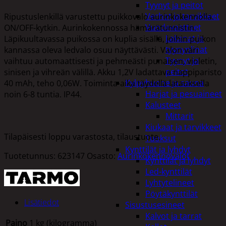
Tyynyt ja peitot
Verhot ja tarvikkeet
Ripustuslenkillä varustettu puikkovalo aurinkokennolla.
Vuodevaatteet
ON/OFF-kytkin. Aurinkokennossa hämärätunnistin.
Lakanat ja
Läpikuultavassa puikossa on kuplia sisällä, joihin puikon
tyynynlinat
kannassa oleva ledvalo osuu näyttävästi. Valon väri
Tyynyt ja
vaihtuu automaattisesti ja pehmeästi punaisen, violetin,
peitot
sinisen ja vihreän välillä. Akku 1,2V ladattava nappiparisto
Kylpyhuone ja sauna
40 mAh, teho 0,06W. Toiminta-aika täydellä latauksella
Harjat ja pesuaineet
noin 6-8 tuntia. IP44.
Kalusteet
Mittarit
Kiukaat ja tarvikkeet
Tilapäisesti loppu varastosta, tilaustuote.
Tuoksut
Kynttilät ja lyhdyt
Tuotetunnus:
623147
Osasto:
Aurinkokennovalot
Kynttilät ja lyhdyt
Led-kynttilät
Lyhtytelineet
Pöytäkynttilät
Lisätiedot
Sisustusesineet
Kalvot ja tarrat
Paino
1 kg (kilogramma)