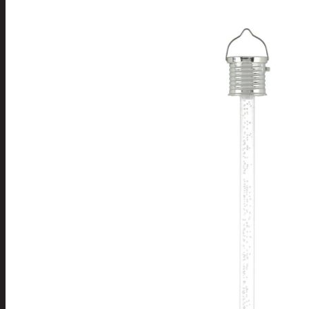
varret
Muut
siivoustarvikkeet
Roskapussit ja -
astiat
Sankot
Pesuaineet
Viemärinavausa
Yleispesuaineet
Eläintenruoka ja tarvikkeet
Jyrsijät
Kissat
Koirat
Linnut
Linnunpöntöt ja
ruokintalaudat
Linnunruoka
Kodin elektroniikka ja laitteet
Imurit ja tarvikkeet
Kaapelit ja johdot