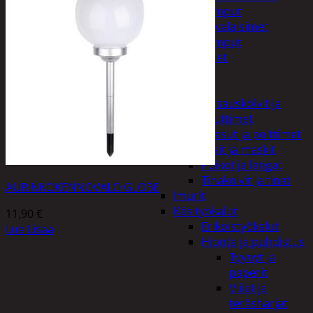
Taskulamput
Työmaavalaisimet
Taskulamput
Tarvikkeet
Työkalut
Hitsaus
Hitsauskolvit ja
suuttimet
Kaasut ja polttimet
Lasit ja maskit
Puikot ja langat
Tinakolvit ja tinat
AURINKOKENNOVALO GLOBE
Imurit
Käsityökalut
11,90
€
Erikoistyökalut
Lue Lisää
Hionta ja puhdistus
Tyynyt ja
paperit
Viilat ja
teräsharjat