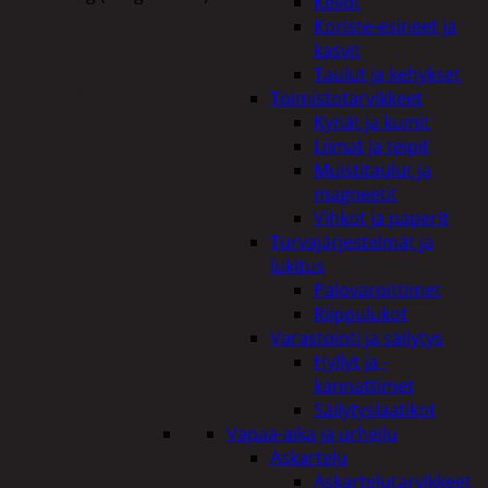
Kellot
Koriste-esineet ja
kasvit
Taulut ja kehykset
Tutustu myös
Toimistotarvikkeet
Kynät ja kumit
Liimat ja teipit
Muistitaulut ja
magneetit
Vihkot ja paperit
Turvajärjestelmät ja
lukitus
Palovaroittimet
Riippulukot
Varastointi ja säilytys
Hyllyt ja -
kannattimet
Säilytyslaatikot
Vapaa-aika ja urheilu
Askartelu
Askartelutarvikkeet