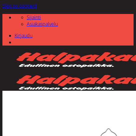
Skip to content
Sijainti
Asiakaspalvelu
Kirjaudu
Etsi: