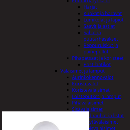
Puutarhatyökalut
Harjat
Kuokat ja haravat
Lumikolat ja lapiot
Saavit ja astiat
Sahat ja
puutarhasakset
Reppuruiskut ja
painepullot
Pihapatsaat ja koristeet
Postilaatikot
Valaisimet ja lamput
Aurinkokennovalot
Koristevalot
Koristevalaisimet
Loisteputket ja lamput
Pihavalaisimet
Sisävalaisimet
Lednauhat ja listat
Pöytävalaisimet
Yleisvalaisimet