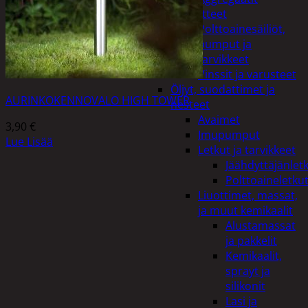
Lisälaitteet
Polttoainesäiliöt,
pumput ja
tarvikkeet
Vinssit ja varusteet
Öljyt, suodattimet ja
AURINKOKENNOVALO HIGH TOWER
nesteet
Avaimet
3,90
€
Imupumput
Lue Lisää
Letkut ja tarvikkeet
Jäähdyttäjänlet
Polttoaineletku
Liuottimet, massat,
ja muut kemikaalit
Alustamassat
ja pakkelit
Kemikaalit,
sprayt ja
silikonit
Lasi ja