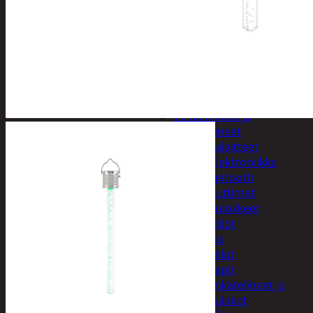
Kelloradiot, sääasemat ja
lämpömittarit
Oheislaitteet
Paristot
Puhelintarvikkeet
Johdot ja laturit
Kotelot ja telineet
Tv-tarvikkeet ja
seinätelineet
Varavirtalaitteet
Viihde-elektroniikka
Bluetooth
kaiuttimet
Kuulokkeet
Radiot
Koti ja sisustus
Huonekalut
Kaapit
Kenkätelineet ja
naulakot