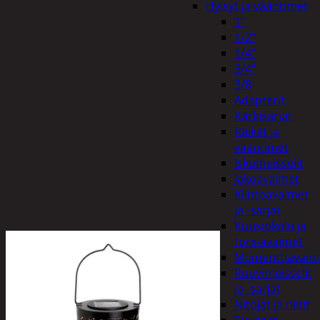
Hylsyt ja vääntimet
1"
1/2"
1/4"
3/4"
3/8
Adapterit
Kärkisarjat
Räikät ja
vääntimet
Iskumeisselit
Jakoavaimet
Kiintoavaimet
ja -sarjat
Kuusiokolo ja
torx-avaimet
Momenttiavaim
Ruuvimeisselit
ja -sarjat
Nitojat ja niitit