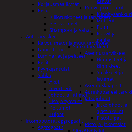
kahvat
Korjausmaalikynät
Ruuvit ja mutterit
Pesu
Kiinnitysankkuri
Kiillotuskoneet ja tarvikkeet
Mutterit
Pesuvälineet
Pultit
Shampoot ja vahat
Ruuvit ja
Autotarvikkeet
naulat
Kalvot, matot ja muut tarvikkeet
Sähkötarvikkeet
Lämmittimet
Asennustarvikkeet
Lumiharjat ja peitteet
Nippusiteet ja
Peilit
kiinnikkeet
Pyyhkijänsulat
Sulakkeet ja
Sähkö
liittimet
Akut
Asennuskaapelit
invertterit
Aurinkopaneelitarvik
Johdot ja liittimet
Jatkojohdot
Lisä ja työvalot
Jatkojohdot ja
Polttimot
ajastinkellot
Tulpat
Pistotulpat
Irtomoottorit, aggregaatit
Pisto ja -jakorasiat
Aggregaatit
Sähkötyökalut