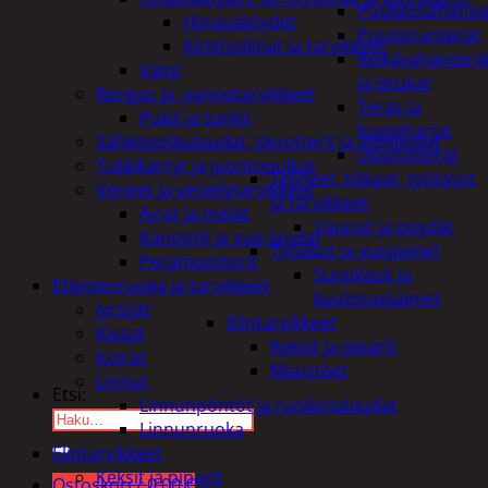
Puukkosahante
Hinausköydet
Puuporanterät
Kiristysliinat ja tarvikkeet
Reikäsahanterä
Valot
ja istukat
Rengas ja -vannetarvikkeet
Teräs ja
Pukit ja tunkit
kuppiharjat
Sähköpotkulaudat, skootterit ja ajoneuvot
Upotusterät
Tukkikärryt ja juontopulkat
Telineet, tikkaat, työtasot
Veneet ja veneilytarvikkeet
ja tarvikkeet
Airot ja melat
Vaunut ja pöydät
Kanootit ja sup-laudat
Työasut ja suojaimet
Perämoottorit
Suojalasit ja
Eläintenruoka ja tarvikkeet
kuulosuojaimet
Jyrsijät
Elintarvikkeet
Kissat
Keksit ja piparit
Koirat
Mausteet
Linnut
Etsi:
Linnunpöntöt ja ruokintalaudat
Linnunruoka
Elintarvikkeet
Keksit ja piparit
Ostoskori /
0,00
€