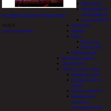
Peltisakset
Pulttisakset ja
voimaleikkurit
PALERMO SOLARLYHTY RGB 20CM
vetoniittipihdit
14,50
€
Puristimet
Lisää ostoskoriin
Puukot
Sahat
Puusahat
Rautasahat
Työkalusarjat
Korjaamotyökalut
Lämmittimet
Liimat, massat, teipit
Köydet ja narut
Liimapistoolit ja
puikot
Liimat ja lukitteet
Rasvaprässit,
massa ja
uretaanipistoolit