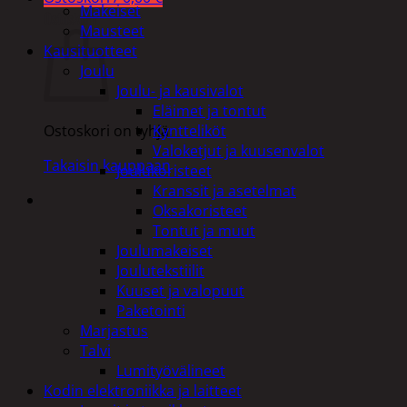
Makeiset
Ostoskori
Mausteet
Kausituotteet
Joulu
Joulu- ja kausivalot
Eläimet ja tontut
Kyntteliköt
Ostoskori on tyhjä.
Valoketjut ja kuusenvalot
Takaisin kauppaan
Joulukoristeet
Kranssit ja asetelmat
Oksakoristeet
Tontut ja muut
Joulumakeiset
Joulutekstiilit
Kuuset ja valopuut
Paketointi
Marjastus
Talvi
Lumityövälineet
Kodin elektroniikka ja laitteet