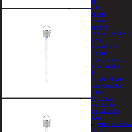
Peilit
Huonetuoksut
Juhlatarvikkeet
Koristelu
Paketointi
Keittiö ja taloustarvikkeet
Aterimet
Juomapullot ja
termokset
Kannut ja kanisterit
Kauhat, lastat ja
sudit
Kattaustarvikkeet
Kertakäyttöastiat
Lautaset
Lasit ja mukit
Leikkuulaudat
Padat ja kattilat
Tiskaus
Astianpesuaine
Säilöntä