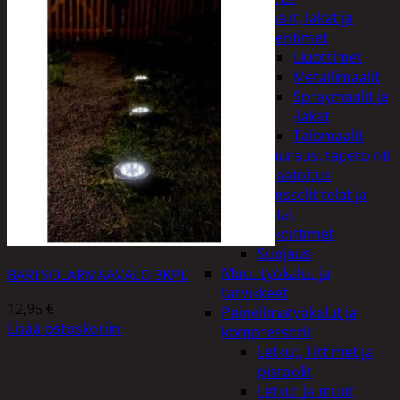
Maalit, lakat ja
ohentimet
Liuottimet
Metallimaalit
Spraymaalit ja
-lakat
Talomaalit
Muuraus, tapetointi
ja laatoitus
Pensselit telat ja
lastat
Sekoittimet
Suojaus
Muut työkalut ja
BARI SOLARMAAVALO 3KPL
tarvikkeet
12,95
€
Paineilmatyökalut ja
Lisää ostoskoriin
kompressorit
Letkut, liittimet ja
pistoolit
Letkut ja muut