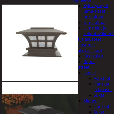
uimalelut
Kylpytynnyrit,
uima-altaat,
porealtaat
Uima-altaat
Uimalelut ja
kelluntavälineet
Vaatteet ja asusteet
Heijastimet
Laukut ja reput
Käsilaukut
Reput
Vaatteet
Lapset
Asusteet
Hanskat
ja lapaset
Sukat
Miehet
Hanskat
Sukat