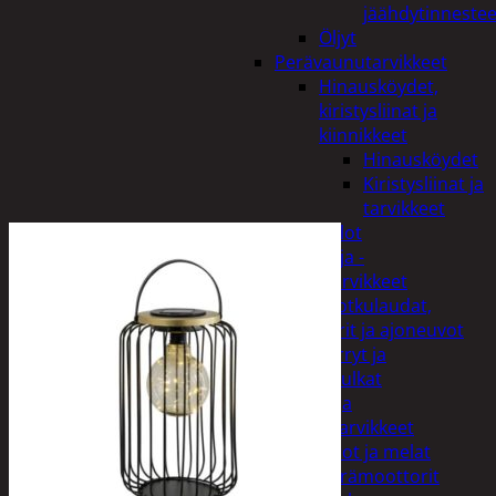
jäähdytinnestee
Öljyt
Perävaunutarvikkeet
Hinausköydet,
kiristysliinat ja
kiinnikkeet
Hinausköydet
Kiristysliinat ja
tarvikkeet
Valot
Rengas ja -
vannetarvikkeet
Sähköpotkulaudat,
skootterit ja ajoneuvot
Tukkikärryt ja
juontopulkat
Veneet ja
veneilytarvikkeet
Airot ja melat
Perämoottorit