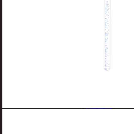
Kynsisakset ja
viilat
Pesuharjat ja -
sienet
Shampoot,
hoitaineet ja
saippuat
Hoitoaineet
Käsisaippuat
Shampoot
Suihkusaippuat
Hyvinvointi
Muu kauneuden ja
terveydenhoito
Pyykinpesu
Kuivaus
Pesuaineet
Pesupussit
Siivous
Liinat ja sienet
Mopit, harjat ja