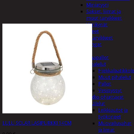
Miniatyyri
Sakset, liimat ja
muut tarvikkeet
Värikynät
Harrasteet
Käsityötarvikkeet
Langat
Lelut
Ilmapallot
Pihalelut
Hiekkalaatikkole
Muut pihalelut
Pallot
Vesipyssyt
Radio-ohjattavat
Sisälelut
Leikkiautot ja
työkoneet
LULU SOLAR LASIPURKKI 14CM
Muovailuvahat
ja limat