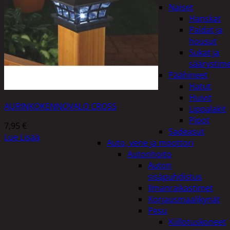
Naiset
Hanskat
Paidat ja
housut
Sukat ja
säärystim
Päähineet
Hatut
Huivit
AURINKOKENNOVALO CROSS
Lippalakit
Pipot
7,95
€
Sadeasut
Lue Lisää
Auto, vene ja moottori
Autonhoito
Auton
sisäpuhdistus
Ilmanraikastimet
Korjausmaalikynät
Pesu
Kiillotuskoneet