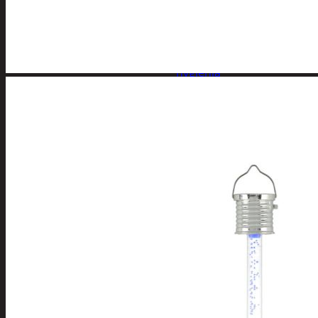
Apuvälineet
Hengityssuojaimet ja
desinfiointi
Henkilökohtainen
hygienia
Deodorantit
Hiustenhoito
Hiusharjat ja
muotoilutuotte
Hiuspinnit ja
lenkit
Hiusvärit
Hiusten ja
parranleikkuuk
Hammashygienia
tuotteet
Kosmetiikka
Käsi ja jalkahoito
Käsivoiteet ja
rasvat