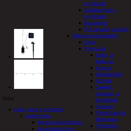
tarvikkeet
Maaliruiskut ja
tarvikkeet
Naulaimet
Pulttipyssyt ja räikät
Rakennusmateriaalit
Listat
Pienrauta
Lukot ja
hakaset
Koukut
Kalustejalat
Kulmat
Sakkelit,
pylpyrät ja
Selaa
tarvikkeet
Saranat
Auto, vene ja moottori
Vaijerilukot ja
Autonhoito
klemmarit
Auton sisäpuhdistus
Vetimet ja
ilmanraikastimet