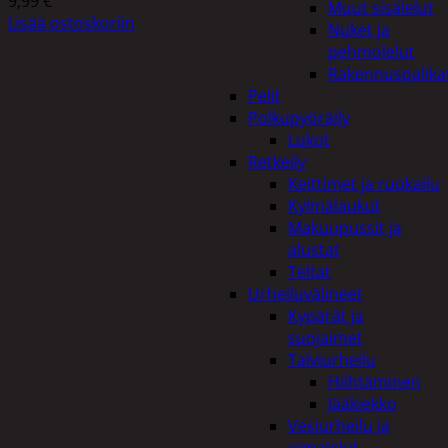
9,99
€
Muut sisälelut
Lisää ostoskoriin
Nuket ja
pehmolelut
Rakennuspalika
Pelit
Polkupyöräily
Lukot
Retkeily
Keittimet ja ruokailu
Kylmälaukut
Makuupussit ja
alustat
Teltat
Urheiluvälineet
Kypärät ja
suojaimet
Talviurheilu
Hiihtäminen
Jääkiekko
Vesiurheilu ja