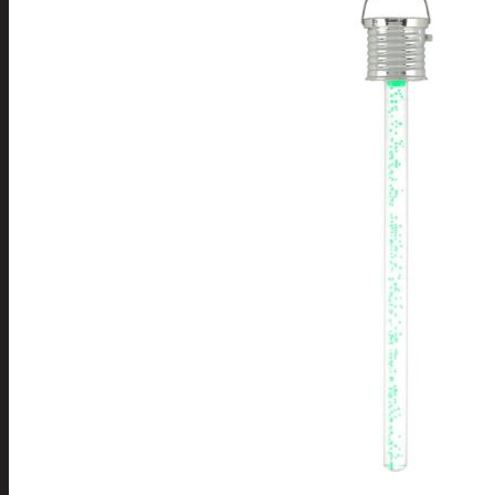
Tuotevalikoima
Poistotuotteet
Kausituotteet
Joulu
Joulu- ja kausivalot
Eläimet ja
tontut
Kyntteliköt
Valoketjut ja
kuusenvalot
Joulukoristeet
Kranssit ja
asetelmat
Tontut ja
muut
Joulutekstiilit
Paketointi
Marjastus
Talvi
Päivittäistavarat