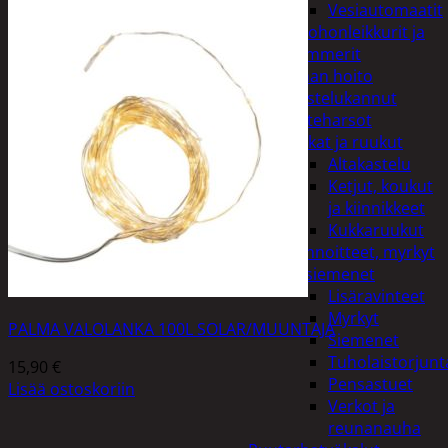
Vesiautomaatit
Ruohonleikkurit ja
trimmerit
Puutarhan hoito
Kastelukannut
Kateharsot
Kukat ja ruukut
Altakastelu
Ketjut, koukut
ja kiinnikkeet
Kukkaruukut
Lannoitteet, myrkyt
ja siemenet
Lisäravinteet
Myrkyt
PALMA VALOLANKA 100L SOLAR/MUUNTAJA
Siemenet
Tuholaistorjunt
15,90
€
Pensastuet
Lisää ostoskoriin
Verkot ja
reunanauha