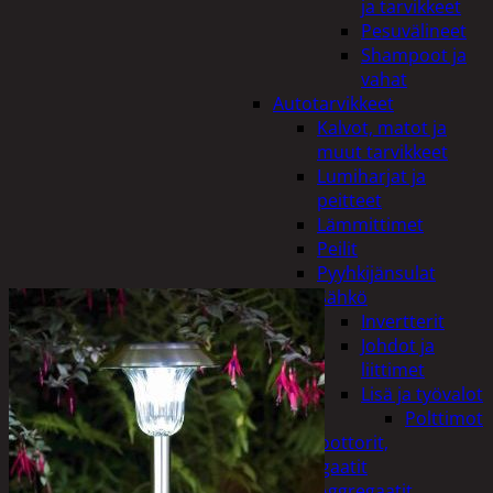
ja tarvikkeet
Pesuvälineet
Shampoot ja
vahat
Autotarvikkeet
Kalvot, matot ja
muut tarvikkeet
Lumiharjat ja
peitteet
Lämmittimet
Peilit
Pyyhkijänsulat
Sähkö
Invertterit
Johdot ja
liittimet
Lisä ja työvalot
Polttimot
Irtomoottorit,
aggregaatit
Aggregaatit