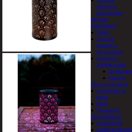
Tuurnat,
meistit ja
piirtopuikot
Käsihöylät
Lyöntityökalut
Taltat
Tuurnat,
meistit ja
piirtopuikot
Vasarat ja
sorkkaraudat
Sorkkarau
Vasarat
Mittaus ja merkintä
Linjalangat ja
kynät
Mitat
Vatupassit
Pihdit ja leikkurit
Lukkopihdit
Lukkorengaspih