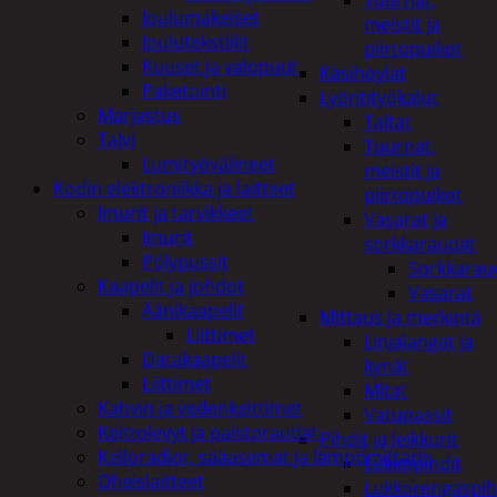
Tuurnat,
Joulumakeiset
meistit ja
Joulutekstiilit
piirtopuikot
Kuuset ja valopuut
Käsihöylät
Paketointi
Lyöntityökalut
Marjastus
Taltat
Talvi
Tuurnat,
Lumityövälineet
meistit ja
Kodin elektroniikka ja laitteet
piirtopuikot
Imurit ja tarvikkeet
Vasarat ja
Imurit
sorkkaraudat
Pölypussit
Sorkkarau
Kaapelit ja johdot
Vasarat
Äänikaapelit
Mittaus ja merkintä
Liittimet
Linjalangat ja
Datakaapelit
kynät
Liittimet
Mitat
Kahvin ja vedenkeittimet
Vatupassit
Keittolevyt ja paistoraudat
Pihdit ja leikkurit
Kelloradiot, sääasemat ja lämpömittarit
Lukkopihdit
Oheislaitteet
Lukkorengaspih