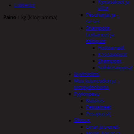
Kynsisakset ja
Lisätiedot
viilat
Pesuharjat ja -
Paino
1 kg (kilogramma)
sienet
Shampoot,
hoitaineet ja
saippuat
Tutustu myös
Hoitoaineet
Käsisaippuat
Shampoot
Suihkusaippuat
Hyvinvointi
Muu kauneuden ja
terveydenhoito
Pyykinpesu
Kuivaus
Pesuaineet
Pesupussit
Siivous
Liinat ja sienet
Mopit, harjat ja