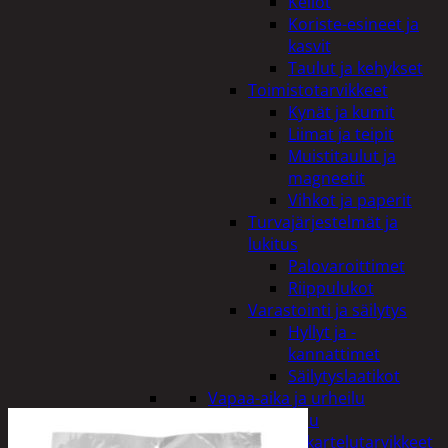
Kellot
Koriste-esineet ja
kasvit
Taulut ja kehykset
Toimistotarvikkeet
Kynät ja kumit
Liimat ja teipit
Muistitaulut ja
magneetit
Vihkot ja paperit
Turvajärjestelmät ja
lukitus
Palovaroittimet
Riippulukot
Varastointi ja säilytys
Hyllyt ja -
kannattimet
Säilytyslaatikot
Vapaa-aika ja urheilu
Askartelu
Askartelutarvikkeet