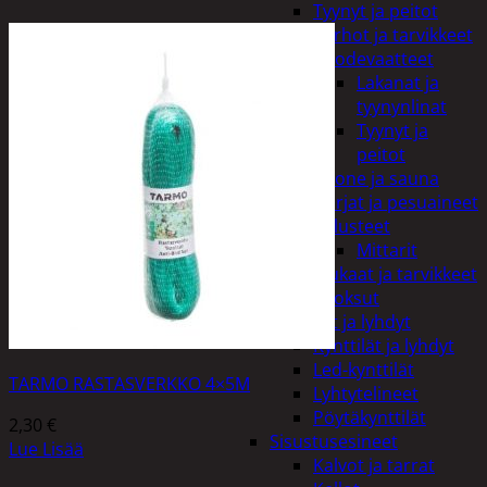
Tyynyt ja peitot
Verhot ja tarvikkeet
Vuodevaatteet
Lakanat ja
tyynynlinat
Tyynyt ja
peitot
Kylpyhuone ja sauna
Harjat ja pesuaineet
Kalusteet
Mittarit
Kiukaat ja tarvikkeet
Tuoksut
Kynttilät ja lyhdyt
Kynttilät ja lyhdyt
Led-kynttilät
TARMO RASTASVERKKO 4×5M
Lyhtytelineet
Pöytäkynttilät
2,30
€
Sisustusesineet
Lue Lisää
Kalvot ja tarrat