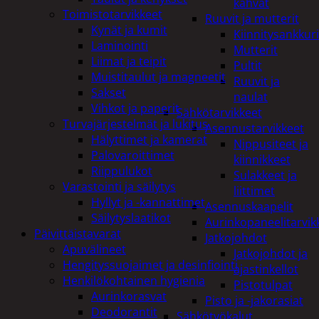
kahvat
Toimistotarvikkeet
Ruuvit ja mutterit
Kynät ja kumit
Kiinnitysankkuri
Laminointi
Mutterit
Liimat ja teipit
Pultit
Muistitaulut ja magneetit
Ruuvit ja
Sakset
naulat
Vihkot ja paperit
Sähkötarvikkeet
Turvajärjestelmät ja lukitus
Asennustarvikkeet
Hälyttimet ja kamerat
Nippusiteet ja
Palovaroittimet
kiinnikkeet
Riippulukot
Sulakkeet ja
Varastointi ja säilytys
liittimet
Hyllyt ja -kannattimet
Asennuskaapelit
Säilytyslaatikot
Aurinkopaneelitarvik
Päivittäistavarat
Jatkojohdot
Apuvälineet
Jatkojohdot ja
Hengityssuojaimet ja desinfiointi
ajastinkellot
Henkilökohtainen hygienia
Pistotulpat
Aurinkorasvat
Pisto ja -jakorasiat
Deodorantit
Sähkötyökalut