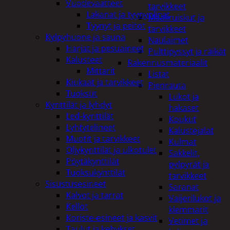
Vuodevaatteet
tarvikkeet
Lakanat ja tyynynlinat
Maaliruiskut ja
Tyynyt ja peitot
tarvikkeet
Kylpyhuone ja sauna
Naulaimet
Harjat ja pesuaineet
Pulttipyssyt ja räikät
Kalusteet
Rakennusmateriaalit
Mittarit
Listat
Kiukaat ja tarvikkeet
Pienrauta
Tuoksut
Lukot ja
Kynttilät ja lyhdyt
hakaset
Led-kynttilät
Koukut
Lyhtytelineet
Kalustejalat
Muotit ja tarvikkeet
Kulmat
Öljykynttilät ja ulkotulet
Sakkelit,
Pöytäkynttilät
pylpyrät ja
Tuoksukynttilät
tarvikkeet
Sisustusesineet
Saranat
Kalvot ja tarrat
Vaijerilukot ja
Kellot
klemmarit
Koriste-esineet ja kasvit
Vetimet ja
Taulut ja kehykset