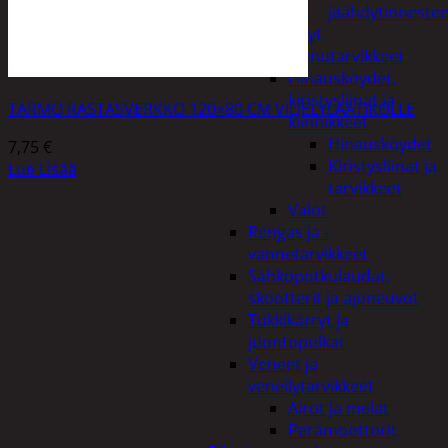
jäähdytinnestee
Öljyt
Perävaunutarvikkeet
Hinausköydet,
kiristysliinat ja
TARMO RASTASVERKKO 120×80 CM VILJELYLAATIKOLLE
kiinnikkeet
Hinausköydet
7,75
€
Kiristysliinat ja
Lue Lisää
tarvikkeet
Valot
Rengas ja -
vannetarvikkeet
Sähköpotkulaudat,
skootterit ja ajoneuvot
Tukkikärryt ja
juontopulkat
Veneet ja
veneilytarvikkeet
Airot ja melat
Perämoottorit