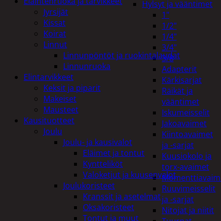
Eläintenruoka ja tarvikkeet
Hylsyt ja vääntimet
Jyrsijät
1"
Kissat
1/2"
Koirat
1/4"
Linnut
3/4"
Linnunpöntöt ja ruokintalaudat
3/8
Linnunruoka
Adapterit
Elintarvikkeet
Kärkisarjat
Keksit ja piparit
Räikät ja
Makeiset
vääntimet
Mausteet
Iskumeisselit
Kausituotteet
Jakoavaimet
Joulu
Kiintoavaimet
Joulu- ja kausivalot
ja -sarjat
Eläimet ja tontut
Kuusiokolo ja
Kyntteliköt
torx-avaimet
Valoketjut ja kuusenvalot
Momenttiavaim
Joulukoristeet
Ruuvimeisselit
Kranssit ja asetelmat
ja -sarjat
Oksakoristeet
Nitojat ja niitit
Tontut ja muut