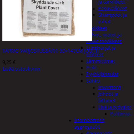
ja tarvikkeet
Pesuvälineet
Shampoot ja
vahat
Autotarvikkeet
Kalvot, matot ja
muut tarvikkeet
Lumiharjat ja
TARMO VARJOSTUSSÄKKI 90×140CM JUUTTI
peitteet
Lämmittimet
9,25
€
Peilit
Lisää ostoskoriin
Pyyhkijänsulat
Sähkö
Invertterit
Johdot ja
liittimet
Lisä ja työvalot
Polttimot
Irtomoottorit,
aggregaatit
Aggregaatit