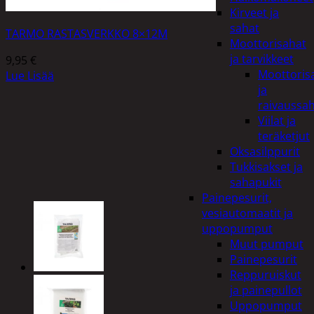
Kirveet ja
sahat
TARMO RASTASVERKKO 8×12M
Moottorisahat
ja tarvikkeet
9,95
€
Moottoris
Lue Lisää
ja
raivaussa
Viilat ja
teräketjut
Oksasilppurit
Tukkisakset ja
sahapukit
Painepesurit,
vesiautomaatit ja
uppopumput
Muut pumput
Painepesurit
Reppuruiskut
ja painepullot
Uppopumput