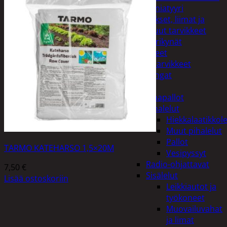
Miniatyyri
Sakset, liimat ja
muut tarvikkeet
Värikynät
Harrasteet
Käsityötarvikkeet
Langat
Lelut
Ilmapallot
Pihalelut
Hiekkalaatikkole
Muut pihalelut
Pallot
TARMO KATEHARSO 1,5×20M
Vesipyssyt
Radio-ohjattavat
7,50
€
Sisälelut
Lisää ostoskoriin
Leikkiautot ja
työkoneet
Muovailuvahat
ja limat