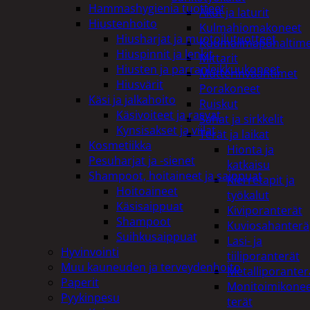
Hammashygienia tuotteet
Akut ja laturit
Hiustenhoito
Kulmahiomakoneet
Hiusharjat ja muotoilutuotteet
Kuumailmapuhaltim
Hiuspinnit ja lenkit
Mittarit
Hiusten ja parranleikkuukoneet
Mutterinvääntimet
Hiusvärit
Porakoneet
Käsi ja jalkahoito
Ruiskut
Käsivoiteet ja rasvat
Sahat ja sirkkelit
Kynsisakset ja viilat
Terät ja laikat
Kosmetiikka
Hionta ja
Pesuharjat ja -sienet
katkaisu
Shampoot, hoitaineet ja saippuat
Kierretapit ja
Hoitoaineet
työkalut
Käsisaippuat
Kiviporanterät
Shampoot
Kuviosahanterä
Suihkusaippuat
Lasi- ja
Hyvinvointi
tiiliporanterät
Muu kauneuden ja terveydenhoito
Metalliporanter
Paperit
Monitoimikone
Pyykinpesu
terät