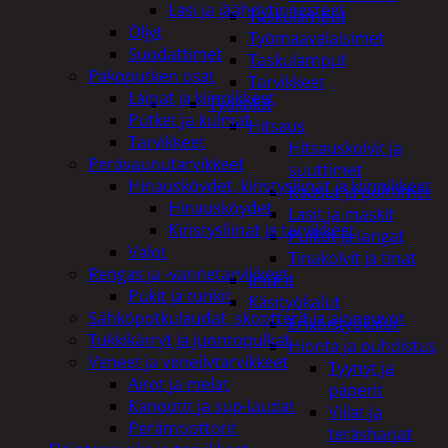
Lasi ja jäähdytinnesteet
Taskulamput
Öljyt
Työmaavalaisimet
Suodattimet
Taskulamput
Pakoputken osat
Tarvikkeet
Laipat ja kiinnikkeet
Työkalut
Putket ja kulmat
Hitsaus
Tarvikkeet
Hitsauskolvit ja
Perävaunutarvikkeet
suuttimet
Hinausköydet, kiristysliinat ja kiinnikkeet
Kaasut ja polttimet
Hinausköydet
Lasit ja maskit
Kiristysliinat ja tarvikkeet
Puikot ja langat
Valot
Tinakolvit ja tinat
Rengas ja -vannetarvikkeet
Imurit
Pukit ja tunkit
Käsityökalut
Sähköpotkulaudat, skootterit ja ajoneuvot
Erikoistyökalut
Tukkikärryt ja juontopulkat
Hionta ja puhdistus
Veneet ja veneilytarvikkeet
Tyynyt ja
Airot ja melat
paperit
Kanootit ja sup-laudat
Viilat ja
Perämoottorit
teräsharjat