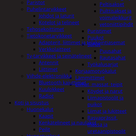
Paristot
Peltisakset
Puhelintarvikkeet
Pulttisakset ja
Johdot ja laturit
voimaleikkurit
Kotelot ja telineet
vetoniittipihdit
Tehosekoittimet
Puristimet
Tietokonetarvikkeet
Puukot
Adapterit, liittimet ja telakointiasemat
Sahat
Verkkolaitteet
Puusahat
Tv-tarvikkeet ja seinätelineet
Rautasahat
Antennit
Työkalusarjat
Liittimet
Korjaamotyökalut
Viihde-elektroniikka
Lämmittimet
Bluetooth kaiuttimet
Liimat, massat, teipit
Kuulokkeet
Köydet ja narut
Radiot
Liimapistoolit ja
Koti ja sisustus
puikot
Huonekalut
Liimat ja lukitteet
Kaapit
Rasvaprässit,
Kenkätelineet ja naulakot
massa ja
Peilit
uretaanipistoolit
Huonetuoksut