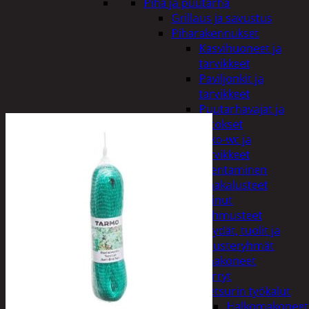
Piha ja puutarha
Grillaus ja savustus
Piharakennukset
Kasvihuoneet ja
tarvikkeet
Paviljonkit ja
tarvikkeet
Puutarhavajat ja
katokset
Ulko-wc ja
tarvikkeet
Piharakentaminen
Puutarhakalusteet
Keinut
Pehmusteet
Pöydät, tuolit ja
kalusteryhmät
Puutarhakoneet
Kärryt
Metsurin työkalut
Halkomakoneet