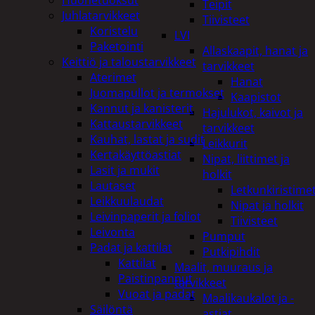
Teipit
Juhlatarvikkeet
Tiivisteet
Koristelu
LVI
Paketointi
Allaskaapit, hanat ja
Keittiö ja taloustarvikkeet
tarvikkeet
Aterimet
Hanat
Juomapullot ja termokset
Kaapistot
Kannut ja kanisterit
Hajulukot, kaivot ja
Kattaustarvikkeet
tarvikkeet
Kauhat, lastat ja sudit
Leikkurit
Kertakäyttöastiat
Nipat, liittimet ja
Lasit ja mukit
holkit
Lautaset
Letkunkiristime
Leikkuulaudat
Nipat ja holkit
Leivinpaperit ja foliot
Tiivisteet
Leivonta
Pumput
Padat ja kattilat
Putkipihdit
Kattilat
Maalit, muuraus ja
Paistinpannut
tarvikkeet
Vuoat ja padat
Maalikaukalot ja -
Säilöntä
astiat