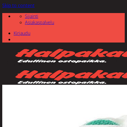
Skip to content
Sijainti
Asiakaspalvelu
Kirjaudu
Etsi: