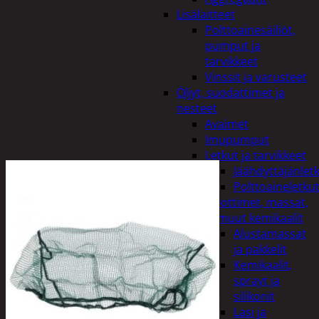
Lisälaitteet
Polttoainesäiliöt,
pumput ja
tarvikkeet
Vinssit ja varusteet
Öljyt, suodattimet ja
nesteet
Avaimet
Imupumput
Letkut ja tarvikkeet
Jäähdyttäjänlet
Polttoaineletku
Liuottimet, massat,
ja muut kemikaalit
Alustamassat
ja pakkelit
Kemikaalit,
sprayt ja
silikonit
Lasi ja