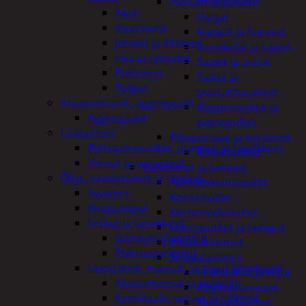
Puutarhatyökalut
Akut
Harjat
invertterit
Kuokat ja haravat
Johdot ja liittimet
Lumikolat ja lapiot
Lisä ja työvalot
Saavit ja astiat
Polttimot
Sahat ja
Tulpat
puutarhasakset
Irtomoottorit, aggregaatit
Reppuruiskut ja
Aggregaatit
painepullot
Lisälaitteet
Pihapatsaat ja koristeet
Polttoainesäiliöt, pumput ja tarvikkeet
Postilaatikot
Vinssit ja varusteet
Valaisimet ja lamput
Öljyt, suodattimet ja nesteet
Aurinkokennovalot
Avaimet
Koristevalot
Imupumput
Koristevalaisimet
Letkut ja tarvikkeet
Loisteputket ja lamput
Jäähdyttäjänletkut
Pihavalaisimet
Polttoaineletkut
Sisävalaisimet
Liuottimet, massat, ja muut kemikaalit
Lednauhat ja listat
Alustamassat ja pakkelit
Pöytävalaisimet
Kemikaalit, sprayt ja silikonit
Yleisvalaisimet