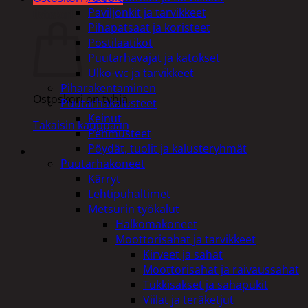
Paviljonkit ja tarvikkeet
Ostoskori
Pihapatsaat ja koristeet
Postilaatikot
Puutarhavajat ja katokset
Ulko-wc ja tarvikkeet
Piharakentaminen
Ostoskori on tyhjä.
Puutarhakalusteet
Keinut
Takaisin kauppaan
Pehmusteet
Pöydät, tuolit ja kalusteryhmät
Puutarhakoneet
Kärryt
Lehtipuhaltimet
Metsurin työkalut
Halkomakoneet
Moottorisahat ja tarvikkeet
Kirveet ja sahat
Moottorisahat ja raivaussahat
Tukkisakset ja sahapukit
Viilat ja teräketjut