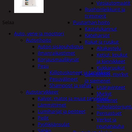
Vesiautomaatit
Ruohonleikkurit ja
trimmerit
Selaa
Puutarhan hoito
Kastelukannut
Auto, vene ja moottori
Kateharsot
Autonhoito
Kukat ja ruukut
Auton sisäpuhdistus
Altakastelu
ilmanraikastimet
Ketjut, koukut
Korjausmaalikynät
ja kiinnikkeet
Pesu
Kukkaruukut
Kiillotuskoneet ja tarvikkeet
Lannoitteet, myrkyt
Pesuvälineet
ja siemenet
Shampoot ja vahat
Lisäravinteet
Autotarvikkeet
Myrkyt
Kalvot, matot ja muut tarvikkeet
Siemenet
Lämmittimet
Tuholaistorjunt
Lumiharjat ja peitteet
Pensastuet
Peilit
Verkot ja
Pyyhkijänsulat
reunanauha
Sähkö