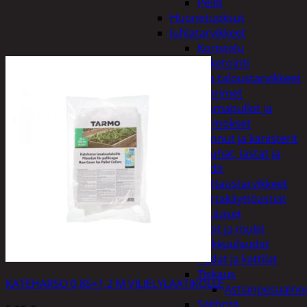
Peilit
Huonetuoksut
Juhlatarvikkeet
Koristelu
Paketointi
Keittiö ja taloustarvikkeet
Aterimet
Juomapullot ja
termokset
Kannut ja kanisterit
Kauhat, lastat ja
sudit
Kattaustarvikkeet
Kertakäyttöastiat
Lautaset
Lasit ja mukit
Leikkuulaudat
Padat ja kattilat
Tiskaus
KATEHARSO 0,85×1,2 M VILJELYLAATIKOLLE
Astianpesuaine
Säilöntä