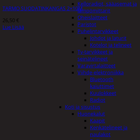
Kelloradiot, sääasemat ja
TARMO SUODATINKANGAS 2×10M
lämpömittarit
Oheislaitteet
26,50
€
Paristot
Lue Lisää
Puhelintarvikkeet
Johdot ja laturit
Kotelot ja telineet
Tv-tarvikkeet ja
seinätelineet
Varavirtalaitteet
Viihde-elektroniikka
Bluetooth
kaiuttimet
Kuulokkeet
Radiot
Koti ja sisustus
Huonekalut
Kaapit
Kenkätelineet ja
naulakot