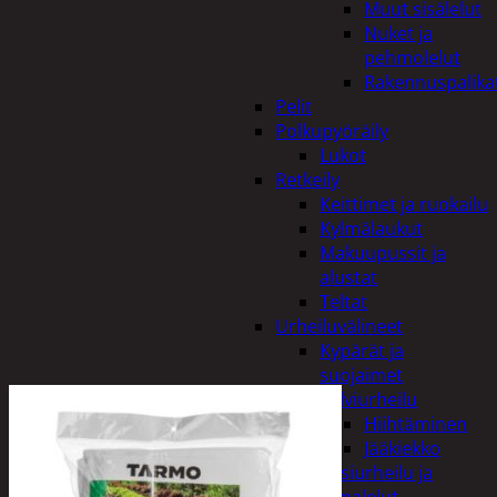
Muut sisälelut
Nuket ja
pehmolelut
Rakennuspalika
Pelit
Polkupyöräily
Lukot
Retkeily
Keittimet ja ruokailu
Kylmälaukut
Makuupussit ja
alustat
Teltat
Urheiluvälineet
Kypärät ja
suojaimet
Talviurheilu
Hiihtäminen
Jääkiekko
Vesiurheilu ja