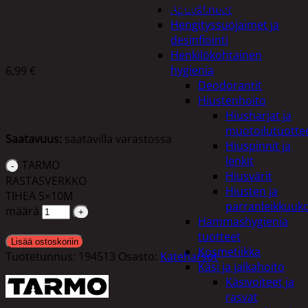
TARMO RASTASVERKKO TIHEÄ 5×10M
Apuvälineet
Hengityssuojaimet ja
desinfiointi
Henkilökohtainen
hygienia
6,99
€
Deodorantit
Hiustenhoito
Hiusharjat ja
muotoilutuotte
Saatavuus:
saatavilla varastossa
Hiuspinnit ja
lenkit
TARMO
Hiusvärit
RASTASVERKKO
Hiusten ja
TIHEÄ 5×10M
parranleikkuuk
määrä
Hammashygienia
tuotteet
Lisää ostoskoriin
Kosmetiikka
Tuotetunnus:
194513
Osasto:
Kateharsot
Käsi ja jalkahoito
Käsivoiteet ja
rasvat