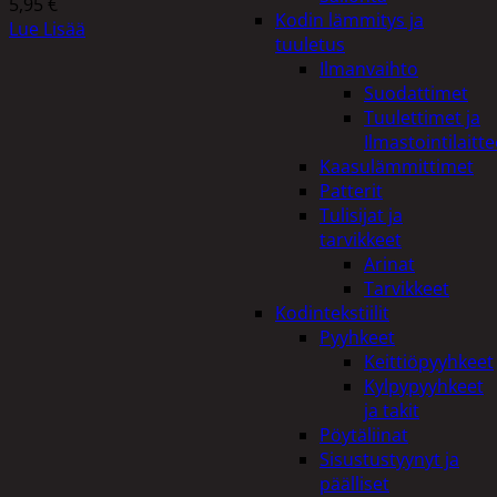
5,95
€
Kodin lämmitys ja
Lue Lisää
tuuletus
Ilmanvaihto
Suodattimet
Tuulettimet ja
Ilmastointilaitte
Kaasulämmittimet
Patterit
Tulisijat ja
tarvikkeet
Arinat
Tarvikkeet
Kodintekstiilit
Pyyhkeet
Keittiöpyyhkeet
Kylpypyyhkeet
ja takit
Pöytäliinat
Sisustustyynyt ja
päälliset