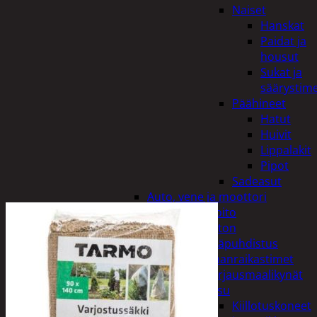
Naiset
Hanskat
Paidat ja
housut
Sukat ja
säärystim
Päähineet
Hatut
Huivit
Lippalakit
Pipot
Sadeasut
Auto, vene ja moottori
Autonhoito
Auton
sisäpuhdistus
Ilmanraikastimet
Korjausmaalikynät
Pesu
Kiillotuskoneet