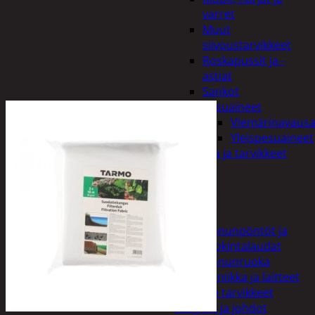
varret
Muut
siivoustarvikkeet
Roskapussit ja -
astiat
Sankot
Pesuaineet
Viemärinavausa
Yleispesuaineet
Eläintenruoka ja tarvikkeet
Jyrsijät
Kissat
Koirat
Linnut
Linnunpöntöt ja
ruokintalaudat
Linnunruoka
Kodin elektroniikka ja laitteet
Imurit ja tarvikkeet
Kaapelit ja johdot