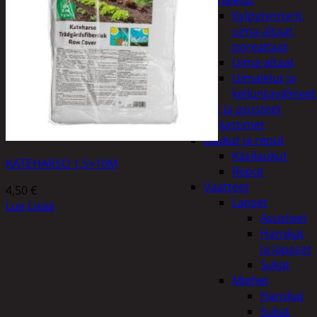
uimalelut
Kylpytynnyrit,
uima-altaat,
porealtaat
Uima-altaat
Uimalelut ja
kelluntavälineet
Vaatteet ja asusteet
Heijastimet
Laukut ja reput
Käsilaukut
KATEHARSO 1,5×10M
Reput
Vaatteet
4,50
€
Lapset
Lue Lisää
Asusteet
Hanskat
ja lapaset
Sukat
Miehet
Hanskat
Sukat