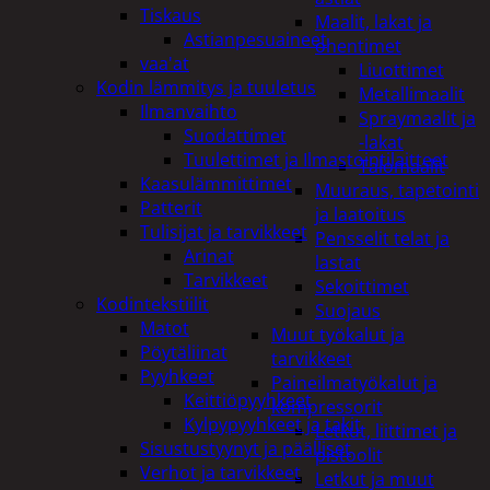
Tiskaus
Maalit, lakat ja
Astianpesuaineet
ohentimet
vaa'at
Liuottimet
Kodin lämmitys ja tuuletus
Metallimaalit
Ilmanvaihto
Spraymaalit ja
Suodattimet
-lakat
Tuulettimet ja Ilmastointilaitteet
Talomaalit
Kaasulämmittimet
Muuraus, tapetointi
Patterit
ja laatoitus
Tulisijat ja tarvikkeet
Pensselit telat ja
Arinat
lastat
Tarvikkeet
Sekoittimet
Kodintekstiilit
Suojaus
Matot
Muut työkalut ja
Pöytäliinat
tarvikkeet
Pyyhkeet
Paineilmatyökalut ja
Keittiöpyyhkeet
kompressorit
Kylpypyyhkeet ja takit
Letkut, liittimet ja
Sisustustyynyt ja päälliset
pistoolit
Verhot ja tarvikkeet
Letkut ja muut