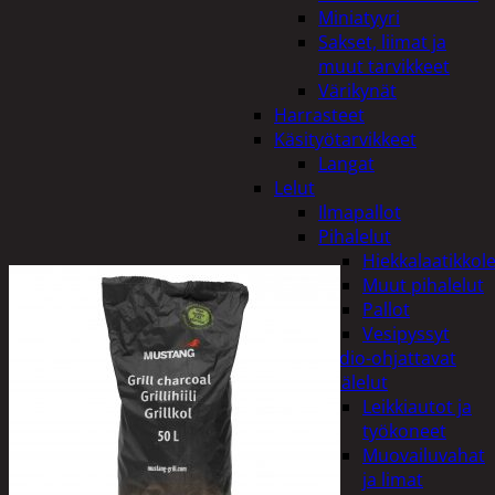
Miniatyyri
Sakset, liimat ja
muut tarvikkeet
Värikynät
Harrasteet
Käsityötarvikkeet
Langat
Lelut
Ilmapallot
Pihalelut
Hiekkalaatikkole
Muut pihalelut
Pallot
Vesipyssyt
Radio-ohjattavat
Sisälelut
Leikkiautot ja
työkoneet
Muovailuvahat
ja limat