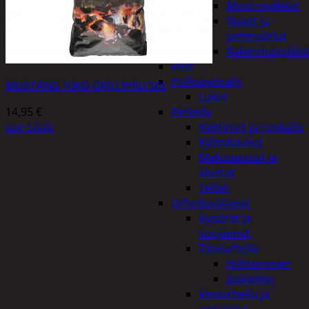
Muut sisälelut
Nuket ja
pehmolelut
Rakennuspalika
Pelit
Polkupyöräily
MUSTANG 10KG GRILLIHIILI 50L
Lukot
14,95
€
Retkeily
Lue Lisää
Keittimet ja ruokailu
Kylmälaukut
Makuupussit ja
alustat
Teltat
Urheiluvälineet
Kypärät ja
suojaimet
Talviurheilu
Hiihtäminen
Jääkiekko
Vesiurheilu ja