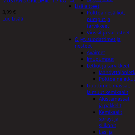
MUSTANG GRILLIHIILI 1,7 KG 14L
Lisälaitteet
3,99
€
Polttoainesäiliöt,
Lue Lisää
pumput ja
tarvikkeet
Vinssit ja varusteet
Öljyt, suodattimet ja
nesteet
Avaimet
Imupumput
Letkut ja tarvikkeet
Jäähdyttäjänlet
Polttoaineletku
Liuottimet, massat,
ja muut kemikaalit
Alustamassat
ja pakkelit
Kemikaalit,
sprayt ja
silikonit
Lasi ja