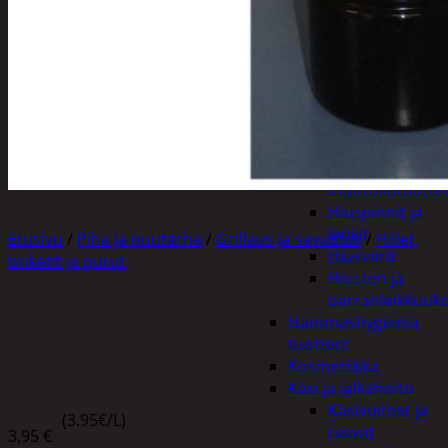
Apuvälineet
Hengityssuojaimet ja
desinfiointi
Henkilökohtainen
hygienia
Deodorantit
Hiustenhoito
Hiusharjat ja
muotoilutuotte
Hiuspinnit ja
lenkit
Etusivu
/
Piha ja puutarha
/
Grillaus ja savustus
/
Hiilet,
Hiusvärit
briketit ja purut
Hiusten ja
parranleikkuuk
Hammashygienia
SYTYTYSNESTE 1L
tuotteet
Kosmetiikka
Käsi ja jalkahoito
Käsivoiteet ja
(3.95€/L)
rasvat
3,95
€