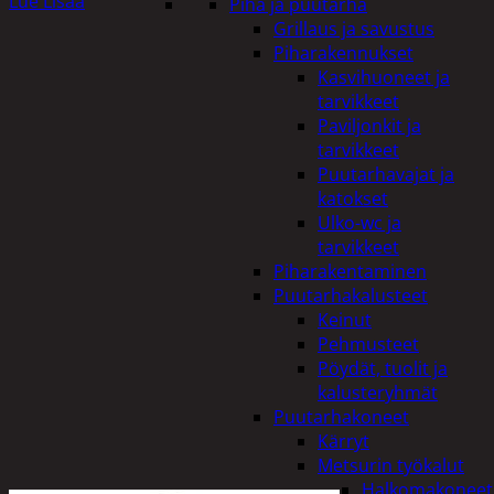
Lue Lisää
Piha ja puutarha
Grillaus ja savustus
Piharakennukset
Kasvihuoneet ja
tarvikkeet
Paviljonkit ja
tarvikkeet
Puutarhavajat ja
katokset
Ulko-wc ja
tarvikkeet
Piharakentaminen
Puutarhakalusteet
Keinut
Pehmusteet
Pöydät, tuolit ja
kalusteryhmät
Puutarhakoneet
Kärryt
Metsurin työkalut
Halkomakoneet