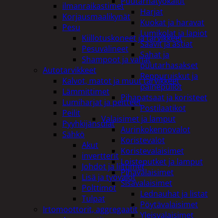
Puutarhatyökalut
ilmanraikastimet
Harjat
Korjausmaalikynät
Kuokat ja haravat
Pesu
Lumikolat ja lapiot
Kiillotuskoneet ja tarvikkeet
Saavit ja astiat
Pesuvälineet
Sahat ja
Shampoot ja vahat
puutarhasakset
Autotarvikkeet
Reppuruiskut ja
Kalvot, matot ja muut tarvikkeet
painepullot
Lämmittimet
Pihapatsaat ja koristeet
Lumiharjat ja peitteet
Postilaatikot
Peilit
Valaisimet ja lamput
Pyyhkijänsulat
Aurinkokennovalot
Sähkö
Koristevalot
Akut
Koristevalaisimet
invertterit
Loisteputket ja lamput
Johdot ja liittimet
Pihavalaisimet
Lisä ja työvalot
Sisävalaisimet
Polttimot
Lednauhat ja listat
Tulpat
Pöytävalaisimet
Irtomoottorit, aggregaatit
Yleisvalaisimet