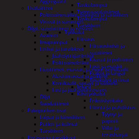
Aggregaatit
Taskulamput
Lisälaitteet
Työmaavalaisimet
Polttoainesäiliöt, pumput ja tarvikkeet
Taskulamput
Vinssit ja varusteet
Tarvikkeet
Öljyt, suodattimet ja nesteet
Työkalut
Avaimet
Hitsaus
Imupumput
Hitsauskolvit ja
Letkut ja tarvikkeet
suuttimet
Jäähdyttäjänletkut
Kaasut ja polttimet
Polttoaineletkut
Lasit ja maskit
Liuottimet, massat, ja muut kemikaalit
Puikot ja langat
Alustamassat ja pakkelit
Tinakolvit ja tinat
Kemikaalit, sprayt ja silikonit
Imurit
Lasi ja jäähdytinnesteet
Käsityökalut
Öljyt
Erikoistyökalut
Suodattimet
Hionta ja puhdistus
Pakoputken osat
Tyynyt ja
Laipat ja kiinnikkeet
paperit
Putket ja kulmat
Viilat ja
Tarvikkeet
teräsharjat
Perävaunutarvikkeet