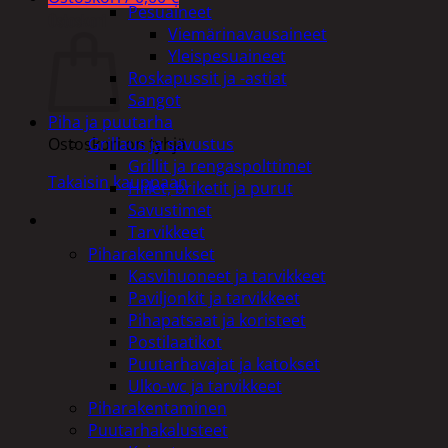
Pesuaineet
Ostoskori
Viemärinavausaineet
Yleispesuaineet
Roskapussit ja -astiat
Sangot
Piha ja puutarha
Grillaus ja savustus
Ostoskori on tyhjä.
Grillit ja rengaspolttimet
Takaisin kauppaan
Hiilet, briketit ja purut
Savustimet
Tarvikkeet
Piharakennukset
Kasvihuoneet ja tarvikkeet
Paviljonkit ja tarvikkeet
Pihapatsaat ja koristeet
Postilaatikot
Puutarhavajat ja katokset
Ulko-wc ja tarvikkeet
Piharakentaminen
Puutarhakalusteet