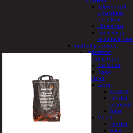
uimalelut
Kylpytynnyrit,
uima-altaat,
porealtaat
Uima-altaat
Uimalelut ja
kelluntavälineet
Vaatteet ja asusteet
Heijastimet
Laukut ja reput
Käsilaukut
Reput
Vaatteet
Lapset
Asusteet
Hanskat
ja lapaset
Sukat
Miehet
Hanskat
Sukat