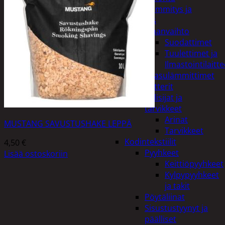
Kodin lämmitys ja
tuuletus
Ilmanvaihto
Suodattimet
Tuulettimet ja
Ilmastointilaitte
Kaasulämmittimet
Patterit
Tulisijat ja
tarvikkeet
Arinat
MUSTANG SAVUSTUSHAKE LEPPÄ
Tarvikkeet
Kodintekstiilit
4,50
€
Pyyhkeet
Lisää ostoskoriin
Keittiöpyyhkeet
Kylpypyyhkeet
ja takit
Pöytäliinat
Sisustustyynyt ja
päälliset