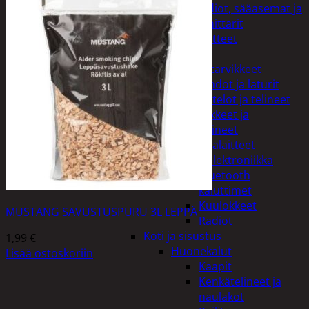
Kelloradiot, sääasemat ja
lämpömittarit
Oheislaitteet
Paristot
Puhelintarvikkeet
Johdot ja laturit
Kotelot ja telineet
Tv-tarvikkeet ja
seinätelineet
Varavirtalaitteet
Viihde-elektroniikka
Bluetooth
kaiuttimet
Kuulokkeet
MUSTANG SAVUSTUSPURU 3L LEPPÄ
Radiot
Koti ja sisustus
1,99
€
Huonekalut
Lisää ostoskoriin
Kaapit
Kenkätelineet ja
naulakot