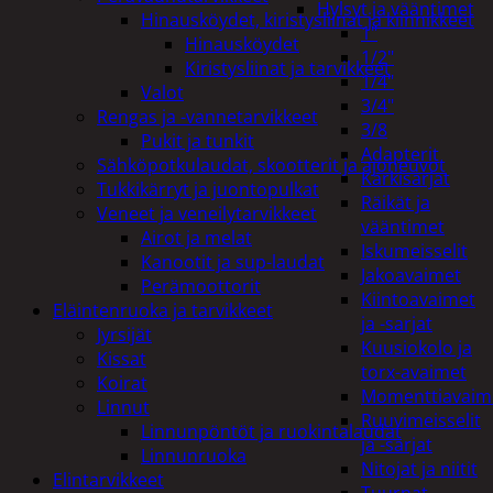
Hylsyt ja vääntimet
Hinausköydet, kiristysliinat ja kiinnikkeet
1"
Hinausköydet
1/2"
Kiristysliinat ja tarvikkeet
1/4"
Valot
3/4"
Rengas ja -vannetarvikkeet
3/8
Pukit ja tunkit
Adapterit
Sähköpotkulaudat, skootterit ja ajoneuvot
Kärkisarjat
Tukkikärryt ja juontopulkat
Räikät ja
Veneet ja veneilytarvikkeet
vääntimet
Airot ja melat
Iskumeisselit
Kanootit ja sup-laudat
Jakoavaimet
Perämoottorit
Kiintoavaimet
Eläintenruoka ja tarvikkeet
ja -sarjat
Jyrsijät
Kuusiokolo ja
Kissat
torx-avaimet
Koirat
Momenttiavaim
Linnut
Ruuvimeisselit
Linnunpöntöt ja ruokintalaudat
ja -sarjat
Linnunruoka
Nitojat ja niitit
Elintarvikkeet