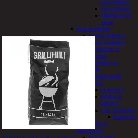
ja tarvikkeet
Pesuvälineet
Shampoot ja
vahat
Autotarvikkeet
Kalvot, matot ja
muut tarvikkeet
Lumiharjat ja
peitteet
Lämmittimet
Peilit
Pyyhkijänsulat
Sähkö
Invertterit
Johdot ja
liittimet
Lisä ja työvalot
Polttimot
Irtomoottorit,
aggregaatit
Aggregaatit