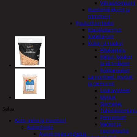
Vesiautomaatit
Ruohonleikkurit ja
trimmerit
Puutarhan hoito
Kastelukannut
Kateharsot
Kukat ja ruukut
Altakastelu
Ketjut, koukut
ja kiinnikkeet
Kukkaruukut
Lannoitteet, myrkyt
ja siemenet
Lisäravinteet
Myrkyt
Siemenet
Selaa
Tuholaistorjunt
Pensastuet
Auto, vene ja moottori
Verkot ja
Autonhoito
reunanauha
Auton sisäpuhdistus