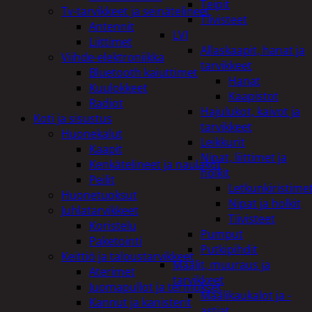
Teipit
Tv-tarvikkeet ja seinätelineet
Tiivisteet
Antennit
LVI
Liittimet
Allaskaapit, hanat ja
Viihde-elektroniikka
tarvikkeet
Bluetooth kaiuttimet
Hanat
Kuulokkeet
Kaapistot
Radiot
Hajulukot, kaivot ja
Koti ja sisustus
tarvikkeet
Huonekalut
Leikkurit
Kaapit
Nipat, liittimet ja
Kenkätelineet ja naulakot
holkit
Peilit
Letkunkiristime
Huonetuoksut
Nipat ja holkit
Juhlatarvikkeet
Tiivisteet
Koristelu
Pumput
Paketointi
Putkipihdit
Keittiö ja taloustarvikkeet
Maalit, muuraus ja
Aterimet
tarvikkeet
Juomapullot ja termokset
Maalikaukalot ja -
Kannut ja kanisterit
astiat