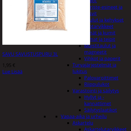
Kellot
Koriste-esineet ja
kasvit
Taulut ja kehykset
Toimistotarvikkeet
Kynät ja kumit
Liimat ja teipit
Muistitaulut ja
magneetit
SAVU SAVUSTUSPURU 3L
Vihkot ja paperit
Turvajärjestelmät ja
1,95
€
lukitus
Lue Lisää
Palovaroittimet
Riippulukot
Varastointi ja säilytys
Hyllyt ja -
kannattimet
Säilytyslaatikot
Vapaa-aika ja urheilu
Askartelu
Askartelutarvikkeet