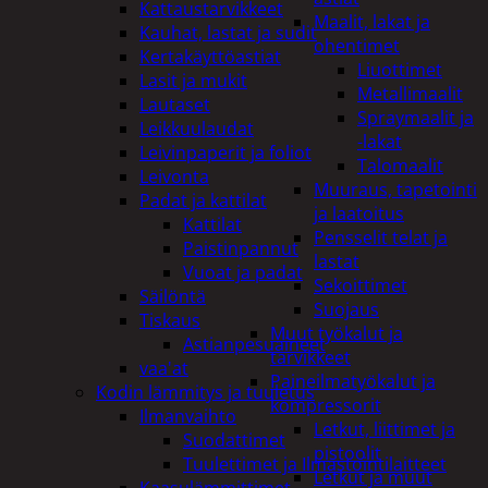
Kattaustarvikkeet
Maalit, lakat ja
Kauhat, lastat ja sudit
ohentimet
Kertakäyttöastiat
Liuottimet
Lasit ja mukit
Metallimaalit
Lautaset
Spraymaalit ja
Leikkuulaudat
-lakat
Leivinpaperit ja foliot
Talomaalit
Leivonta
Muuraus, tapetointi
Padat ja kattilat
ja laatoitus
Kattilat
Pensselit telat ja
Paistinpannut
lastat
Vuoat ja padat
Sekoittimet
Säilöntä
Suojaus
Tiskaus
Muut työkalut ja
Astianpesuaineet
tarvikkeet
vaa'at
Paineilmatyökalut ja
Kodin lämmitys ja tuuletus
kompressorit
Ilmanvaihto
Letkut, liittimet ja
Suodattimet
pistoolit
Tuulettimet ja Ilmastointilaitteet
Letkut ja muut
Kaasulämmittimet