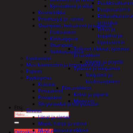
Puukkosahante
Kynsisakset ja viilat
Puuporanterät
Kosmetiikka
Reikäsahanterä
Pesuharjat ja -sienet
ja istukat
Shampoot, hoitaineet ja saippuat
Teräs ja
Hoitoaineet
kuppiharjat
Käsisaippuat
Upotusterät
Shampoot
Telineet, tikkaat, työtasot
Suihkusaippuat
ja tarvikkeet
Hyvinvointi
Vaunut ja pöydät
Muu kauneuden ja terveydenhoito
Työasut ja suojaimet
Paperit
Suojalasit ja
Pyykinpesu
kuulosuojaimet
Kuivaus
Elintarvikkeet
Pesuaineet
Keksit ja piparit
Pesupussit
Mausteet
Silitysraudat ja silityslaudat
Etsi:
Siivous
Liinat ja sienet
Mopit, harjat ja varret
Muut siivoustarvikkeet
Ostoskori /
0,00
€