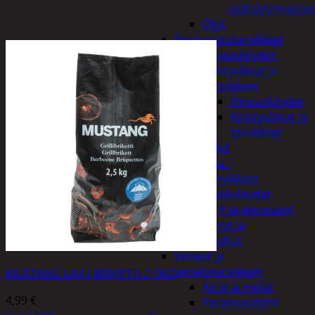
jäähdytinnestee
Öljyt
Perävaunutarvikkeet
Hinausköydet,
kiristysliinat ja
kiinnikkeet
Hinausköydet
Kiristysliinat ja
tarvikkeet
Valot
Rengas ja -
vannetarvikkeet
Sähköpotkulaudat,
skootterit ja ajoneuvot
Tukkikärryt ja
juontopulkat
Veneet ja
veneilytarvikkeet
MUSTANG GRILLIBRIKETTI 2,5KG
Airot ja melat
4,99
€
Perämoottorit