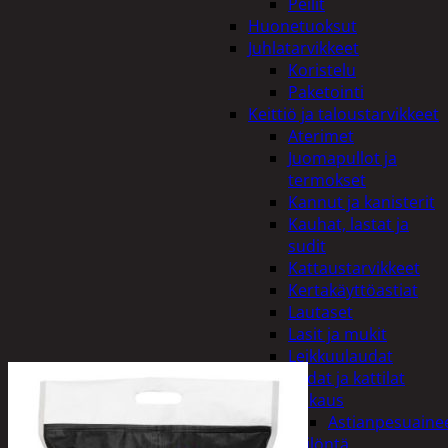
Peilit
Huonetuoksut
Juhlatarvikkeet
Koristelu
Paketointi
Keittiö ja taloustarvikkeet
Aterimet
Juomapullot ja
termokset
Kannut ja kanisterit
Kauhat, lastat ja
sudit
Kattaustarvikkeet
Kertakäyttöastiat
Lautaset
Lasit ja mukit
Leikkuulaudat
Padat ja kattilat
Tiskaus
Astianpesuaine
Säilöntä