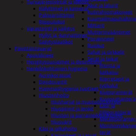
Turvajärjestelmät ja lukitus
Akut ja laturit
Hälyttimet ja kamerat
Kulmahiomakoneet
Palovaroittimet
Kuumailmapuhaltim
Riippulukot
Mittarit
Varastointi ja säilytys
Mutterinvääntimet
Hyllyt ja -kannattimet
Porakoneet
Säilytyslaatikot
Ruiskut
Päivittäistavarat
Sahat ja sirkkelit
Apuvälineet
Terät ja laikat
Hengityssuojaimet ja desinfiointi
Hionta ja
Henkilökohtainen hygienia
katkaisu
Aurinkorasvat
Kierretapit ja
Deodorantit
työkalut
Hammashygienia tuotteet
Kiviporanterät
Hiustenhoito
Kuviosahanterä
Hiusharjat ja muotoilutuotteet
Lasi- ja
Hiuspinnit ja lenkit
tiiliporanterät
Hiusten ja parranleikkuukoneet
Metalliporanter
Hiusvärit
Monitoimikone
Käsi ja jalkahoito
terät
Käsivoiteet ja rasvat