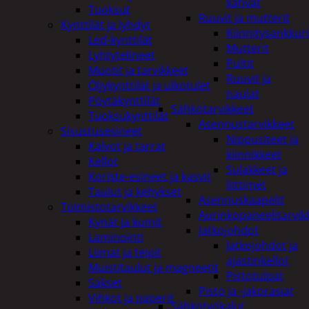
kahvat
Tuoksut
Ruuvit ja mutterit
Kynttilät ja lyhdyt
Kiinnitysankkuri
Led-kynttilät
Mutterit
Lyhtytelineet
Pultit
Muotit ja tarvikkeet
Ruuvit ja
Öljykynttilät ja ulkotulet
naulat
Pöytäkynttilät
Sähkötarvikkeet
Tuoksukynttilät
Asennustarvikkeet
Sisustusesineet
Nippusiteet ja
Kalvot ja tarrat
kiinnikkeet
Kellot
Sulakkeet ja
Koriste-esineet ja kasvit
liittimet
Taulut ja kehykset
Asennuskaapelit
Toimistotarvikkeet
Aurinkopaneelitarvik
Kynät ja kumit
Jatkojohdot
Laminointi
Jatkojohdot ja
Liimat ja teipit
ajastinkellot
Muistitaulut ja magneetit
Pistotulpat
Sakset
Pisto ja -jakorasiat
Vihkot ja paperit
Sähkötyökalut