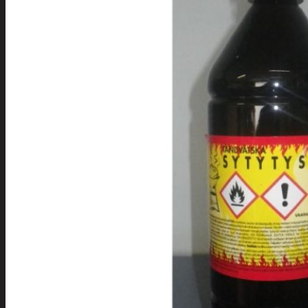
Tuotevalikoima
Poistotuotteet
Kausituotteet
Joulu
Joulu- ja kausivalot
Eläimet ja
tontut
Kyntteliköt
Valoketjut ja
kuusenvalot
Joulukoristeet
Kranssit ja
asetelmat
Tontut ja
muut
Joulutekstiilit
Paketointi
Marjastus
Talvi
Päivittäistavarat