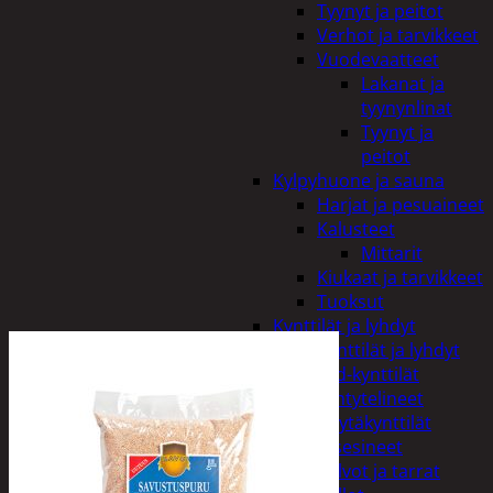
Tyynyt ja peitot
Verhot ja tarvikkeet
Vuodevaatteet
Lakanat ja
tyynynlinat
Tyynyt ja
peitot
Kylpyhuone ja sauna
Harjat ja pesuaineet
Kalusteet
Mittarit
Kiukaat ja tarvikkeet
Tuoksut
Kynttilät ja lyhdyt
Kynttilät ja lyhdyt
Led-kynttilät
Lyhtytelineet
Pöytäkynttilät
Sisustusesineet
Kalvot ja tarrat