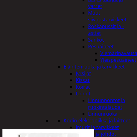
varret
Muut
siivoustarvikkeet
Roskapussit ja -
astiat
Sankot
Pesuaineet
Viemärinavausa
Yleispesuaineet
Eläintenruoka ja tarvikkeet
Jyrsijät
Kissat
Koirat
Linnut
Linnunpöntöt ja
ruokintalaudat
Linnunruoka
Kodin elektroniikka ja laitteet
Imurit ja tarvikkeet
Kaapelit ja johdot