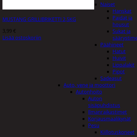
Naiset
Hanskat
Paidat ja
MUSTANG GRILLIBRIKETTI 2,5KG
housut
3,99
€
Sukat ja
Lisää ostoskoriin
säärystim
Päähineet
Hatut
Huivit
Lippalakit
Pipot
Sadeasut
Auto, vene ja moottori
Autonhoito
Auton
sisäpuhdistus
Ilmanraikastimet
Korjausmaalikynät
Pesu
Kiillotuskoneet