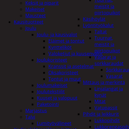
Tuurnat,
Keksit ja piparit
meistit ja
Makeiset
piirtopuikot
Mausteet
Käsihöylät
Kausituotteet
Lyöntityökalut
Joulu
Taltat
Joulu- ja kausivalot
Tuurnat,
Eläimet ja tontut
meistit ja
Kyntteliköt
piirtopuikot
Valoketjut ja kuusenvalot
Vasarat ja
Joulukoristeet
sorkkaraudat
Kranssit ja asetelmat
Sorkkarau
Oksakoristeet
Vasarat
Tontut ja muut
Mittaus ja merkintä
Joulumakeiset
Linjalangat ja
Joulutekstiilit
kynät
Kuuset ja valopuut
Mitat
Paketointi
Vatupassit
Marjastus
Pihdit ja leikkurit
Talvi
Lukkopihdit
Lumityövälineet
Lukkorengaspih