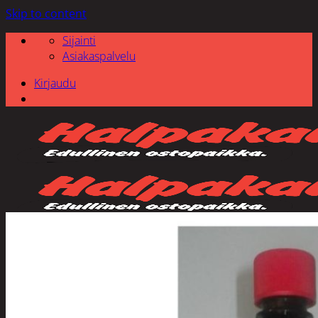
Skip to content
Sijainti
Asiakaspalvelu
Kirjaudu
Etsi: