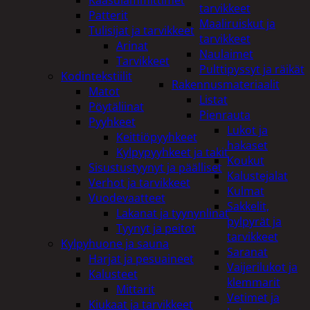
tarvikkeet
Patterit
Maaliruiskut ja
Tulisijat ja tarvikkeet
tarvikkeet
Arinat
Naulaimet
Tarvikkeet
Pulttipyssyt ja räikät
Kodintekstiilit
Rakennusmateriaalit
Matot
Listat
Pöytäliinat
Pienrauta
Pyyhkeet
Lukot ja
Keittiöpyyhkeet
hakaset
Kylpypyyhkeet ja takit
Koukut
Sisustustyynyt ja päälliset
Kalustejalat
Verhot ja tarvikkeet
Kulmat
Vuodevaatteet
Sakkelit,
Lakanat ja tyynynlinat
pylpyrät ja
Tyynyt ja peitot
tarvikkeet
Kylpyhuone ja sauna
Saranat
Harjat ja pesuaineet
Vaijerilukot ja
Kalusteet
klemmarit
Mittarit
Vetimet ja
Kiukaat ja tarvikkeet