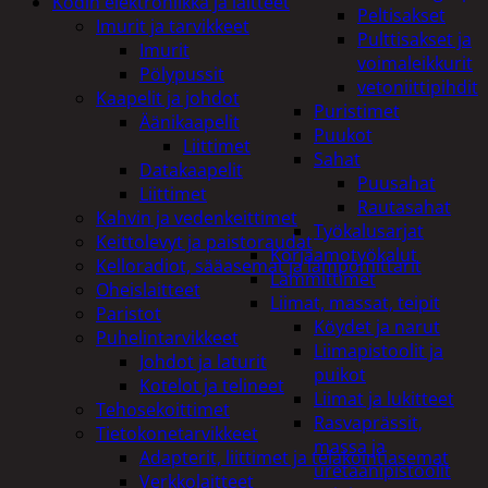
Kodin elektroniikka ja laitteet
Peltisakset
Imurit ja tarvikkeet
Pulttisakset ja
Imurit
voimaleikkurit
Pölypussit
vetoniittipihdit
Kaapelit ja johdot
Puristimet
Äänikaapelit
Puukot
Liittimet
Sahat
Datakaapelit
Puusahat
Liittimet
Rautasahat
Kahvin ja vedenkeittimet
Työkalusarjat
Keittolevyt ja paistoraudat
Korjaamotyökalut
Kelloradiot, sääasemat ja lämpömittarit
Lämmittimet
Oheislaitteet
Liimat, massat, teipit
Paristot
Köydet ja narut
Puhelintarvikkeet
Liimapistoolit ja
Johdot ja laturit
puikot
Kotelot ja telineet
Liimat ja lukitteet
Tehosekoittimet
Rasvaprässit,
Tietokonetarvikkeet
massa ja
Adapterit, liittimet ja telakointiasemat
uretaanipistoolit
Verkkolaitteet