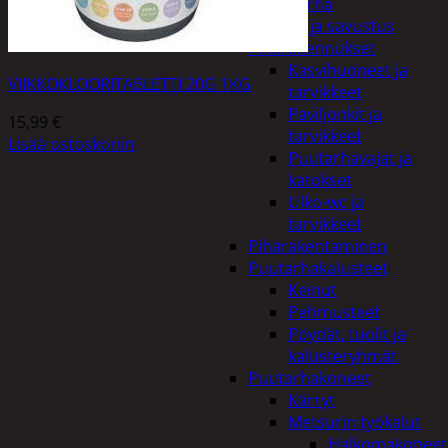
Piha ja puutarha
Grillaus ja savustus
Piharakennukset
Kasvihuoneet ja
VIIKKOKLOORITABLETTI 20G 1KG
tarvikkeet
Paviljonkit ja
15,99
€
tarvikkeet
Lisää ostoskoriin
Puutarhavajat ja
katokset
Ulko-wc ja
tarvikkeet
Piharakentaminen
Puutarhakalusteet
Keinut
Pehmusteet
Pöydät, tuolit ja
kalusteryhmät
Puutarhakoneet
Kärryt
Metsurin työkalut
Halkomakoneet