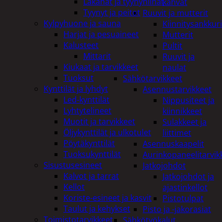
Lakanat ja tyynynlinat
kahvat
Tyynyt ja peitot
Ruuvit ja mutterit
Kylpyhuone ja sauna
Kiinnitysankkuri
Harjat ja pesuaineet
Mutterit
Kalusteet
Pultit
Mittarit
Ruuvit ja
Kiukaat ja tarvikkeet
naulat
Tuoksut
Sähkötarvikkeet
Kynttilät ja lyhdyt
Asennustarvikkeet
Led-kynttilät
Nippusiteet ja
Lyhtytelineet
kiinnikkeet
Muotit ja tarvikkeet
Sulakkeet ja
Öljykynttilät ja ulkotulet
liittimet
Pöytäkynttilät
Asennuskaapelit
Tuoksukynttilät
Aurinkopaneelitarvik
Sisustusesineet
Jatkojohdot
Kalvot ja tarrat
Jatkojohdot ja
Kellot
ajastinkellot
Koriste-esineet ja kasvit
Pistotulpat
Taulut ja kehykset
Pisto ja -jakorasiat
Toimistotarvikkeet
Sähkötyökalut