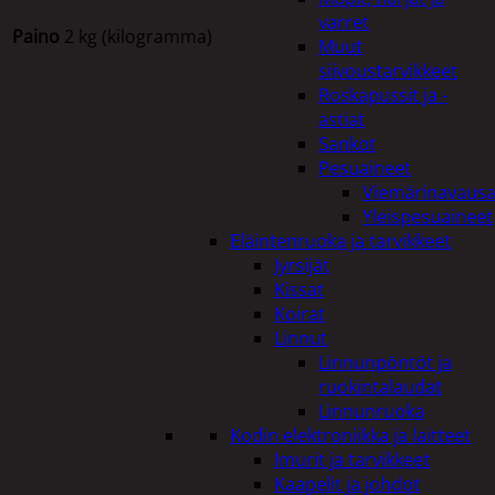
varret
Paino
2 kg (kilogramma)
Muut
siivoustarvikkeet
Roskapussit ja -
astiat
Tutustu myös
Sankot
Pesuaineet
Viemärinavausa
Yleispesuaineet
Eläintenruoka ja tarvikkeet
Jyrsijät
Kissat
Koirat
Linnut
Linnunpöntöt ja
ruokintalaudat
Linnunruoka
Kodin elektroniikka ja laitteet
Imurit ja tarvikkeet
Kaapelit ja johdot