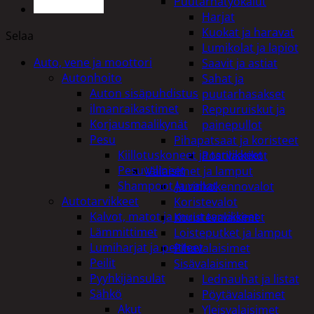
Puutarhatyökalut
Harjat
Kuokat ja haravat
Selaa
Lumikolat ja lapiot
Auto, vene ja moottori
Saavit ja astiat
Autonhoito
Sahat ja
Auton sisäpuhdistus
puutarhasakset
ilmanraikastimet
Reppuruiskut ja
Korjausmaalikynät
painepullot
Pesu
Pihapatsaat ja koristeet
Kiillotuskoneet ja tarvikkeet
Postilaatikot
Pesuvälineet
Valaisimet ja lamput
Shampoot ja vahat
Aurinkokennovalot
Autotarvikkeet
Koristevalot
Kalvot, matot ja muut tarvikkeet
Koristevalaisimet
Lämmittimet
Loisteputket ja lamput
Lumiharjat ja peitteet
Pihavalaisimet
Peilit
Sisävalaisimet
Pyyhkijänsulat
Lednauhat ja listat
Sähkö
Pöytävalaisimet
Akut
Yleisvalaisimet