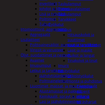
invertterit
Taskulamput
Johdot ja liittimet
Työmaavalaisimet
Lisä ja työvalot
Taskulamput
Polttimot
Tarvikkeet
Tulpat
Työkalut
Irtomoottorit, aggregaatit
Hitsaus
Aggregaatit
Hitsauskolvit ja
Lisälaitteet
suuttimet
Polttoainesäiliöt, pumput ja tarvikkeet
Kaasut ja polttimet
Vinssit ja varusteet
Lasit ja maskit
Öljyt, suodattimet ja nesteet
Puikot ja langat
Avaimet
Tinakolvit ja tinat
Imupumput
Imurit
Letkut ja tarvikkeet
Käsityökalut
Jäähdyttäjänletkut
Erikoistyökalut
Polttoaineletkut
Hionta ja puhdistus
Liuottimet, massat, ja muut kemikaalit
Tyynyt ja
Alustamassat ja pakkelit
paperit
Kemikaalit, sprayt ja silikonit
Viilat ja
Lasi ja jäähdytinnesteet
teräsharjat