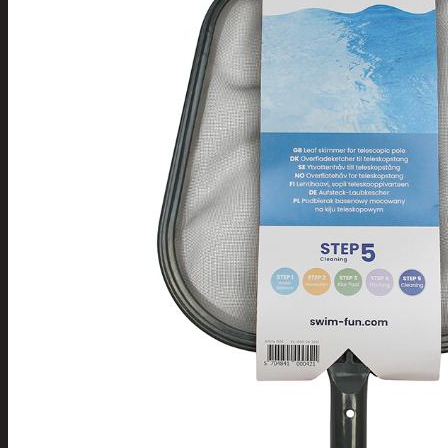
Tuotevalikoima
Poistotuotteet
Kausituotteet
Joulu
Joulu- ja kausivalot
Eläimet ja
tontut
Kyntteliköt
Valoketjut ja
kuusenvalot
Joulukoristeet
Kranssit ja
asetelmat
Tontut ja
muut
Joulutekstiilit
Paketointi
Marjastus
Talvi
Päivittäistavarat