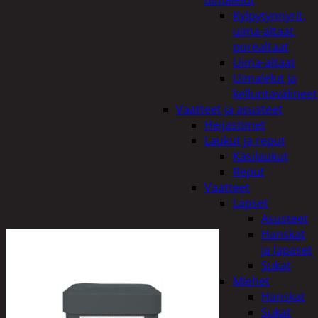
uimalelut
Kylpytynnyrit,
uima-altaat,
porealtaat
Uima-altaat
Uimalelut ja
kelluntavälineet
Vaatteet ja asusteet
Heijastimet
Laukut ja reput
Käsilaukut
Reput
Vaatteet
Lapset
Asusteet
Hanskat
ja lapaset
Sukat
Miehet
Hanskat
Sukat