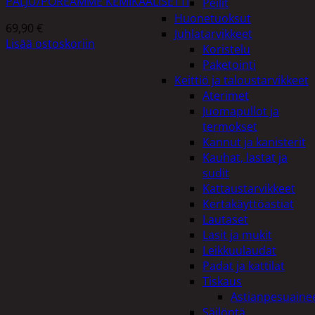
PALJU/POREAMME KEMIKAALISETTI
Peilit
Huonetuoksut
69,90
€
Juhlatarvikkeet
Lisää ostoskoriin
Koristelu
Paketointi
Keittiö ja taloustarvikkeet
Aterimet
Juomapullot ja
termokset
Kannut ja kanisterit
Kauhat, lastat ja
sudit
Kattaustarvikkeet
Kertakäyttöastiat
Lautaset
Lasit ja mukit
Leikkuulaudat
Padat ja kattilat
Tiskaus
Astianpesuaine
Säilöntä