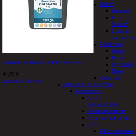
Naiset
Hanskat
Paidat ja
housut
Sukat ja
säärystim
Päähineet
Hatut
Huivit
SWIM&FUN PIKAKLOORIJAUHE 5KG
Lippalakit
Pipot
44,99
€
Sadeasut
Lisää ostoskoriin
Auto, vene ja moottori
Autonhoito
Auton
sisäpuhdistus
Ilmanraikastimet
Korjausmaalikynät
Pesu
Kiillotuskoneet