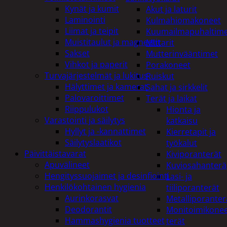
Kynät ja kumit
Akut ja laturit
Laminointi
Kulmahiomakoneet
Liimat ja teipit
Kuumailmapuhaltim
Muistitaulut ja magneetit
Mittarit
Sakset
Mutterinvääntimet
Vihkot ja paperit
Porakoneet
Turvajärjestelmät ja lukitus
Ruiskut
Hälyttimet ja kamerat
Sahat ja sirkkelit
Palovaroittimet
Terät ja laikat
Riippulukot
Hionta ja
Varastointi ja säilytys
katkaisu
Hyllyt ja -kannattimet
Kierretapit ja
Säilytyslaatikot
työkalut
Päivittäistavarat
Kiviporanterät
Apuvälineet
Kuviosahanterä
Hengityssuojaimet ja desinfiointi
Lasi- ja
Henkilökohtainen hygienia
tiiliporanterät
Aurinkorasvat
Metalliporanter
Deodorantit
Monitoimikone
Hammashygienia tuotteet
terät