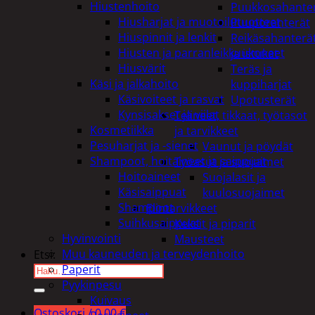
Hiustenhoito
Puukkosahante
Hiusharjat ja muotoilutuotteet
Puuporanterät
Hiuspinnit ja lenkit
Reikäsahanterä
Hiusten ja parranleikkuukoneet
ja istukat
Hiusvärit
Teräs ja
Käsi ja jalkahoito
kuppiharjat
Käsivoiteet ja rasvat
Upotusterät
Kynsisakset ja viilat
Telineet, tikkaat, työtasot
Kosmetiikka
ja tarvikkeet
Pesuharjat ja -sienet
Vaunut ja pöydät
Shampoot, hoitaineet ja saippuat
Työasut ja suojaimet
Hoitoaineet
Suojalasit ja
Käsisaippuat
kuulosuojaimet
Shampoot
Elintarvikkeet
Suihkusaippuat
Keksit ja piparit
Hyvinvointi
Mausteet
Muu kauneuden ja terveydenhoito
Etsi:
Paperit
Pyykinpesu
Kuivaus
Ostoskori /
0,00
€