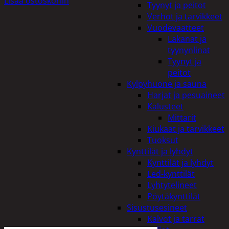
Lisää ostoskoriin
Tyynyt ja peitot
Verhot ja tarvikkeet
Vuodevaatteet
Lakanat ja
tyynynlinat
Tyynyt ja
peitot
Kylpyhuone ja sauna
Harjat ja pesuaineet
Kalusteet
Mittarit
Kiukaat ja tarvikkeet
Tuoksut
Kynttilät ja lyhdyt
Kynttilät ja lyhdyt
Led-kynttilät
Lyhtytelineet
Pöytäkynttilät
Sisustusesineet
Kalvot ja tarrat