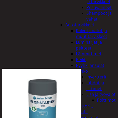
ja tarvikkeet
Pesuvälineet
Shampoot ja
vahat
Autotarvikkeet
Kalvot, matot ja
muut tarvikkeet
Lumiharjat ja
peitteet
Lämmittimet
Peilit
Pyyhkijänsulat
Sähkö
Invertterit
Johdot ja
liittimet
Lisä ja työvalot
Polttimot
Irtomoottorit,
aggregaatit
Aggregaatit