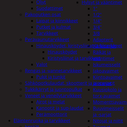
Öljyt
Hylsyt ja vääntimet
Suodattimet
1"
Pakoputken osat
1/2"
Laipat ja kiinnikkeet
1/4"
Putket ja kulmat
3/4"
Tarvikkeet
3/8
Perävaunutarvikkeet
Adapterit
Hinausköydet, kiristysliinat ja kiinnikkeet
Kärkisarjat
Hinausköydet
Räikät ja
Kiristysliinat ja tarvikkeet
vääntimet
Valot
Iskumeisselit
Rengas ja -vannetarvikkeet
Jakoavaimet
Pukit ja tunkit
Kiintoavaimet
Sähköpotkulaudat, skootterit ja ajoneuvot
ja -sarjat
Tukkikärryt ja juontopulkat
Kuusiokolo ja
Veneet ja veneilytarvikkeet
torx-avaimet
Airot ja melat
Momenttiavaim
Kanootit ja sup-laudat
Ruuvimeisselit
Perämoottorit
ja -sarjat
Eläintenruoka ja tarvikkeet
Nitojat ja niitit
Jyrsijät