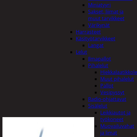
Miniatyyri
Sakset, liimat ja
muut tarvikkeet
Värikynät
Harrasteet
Käsityötarvikkeet
Langat
Lelut
Ilmapallot
Pihalelut
Hiekkalaatikkole
Muut pihalelut
Pallot
Vesipyssyt
Radio-ohjattavat
Sisälelut
Leikkiautot ja
työkoneet
Muovailuvahat
ja limat