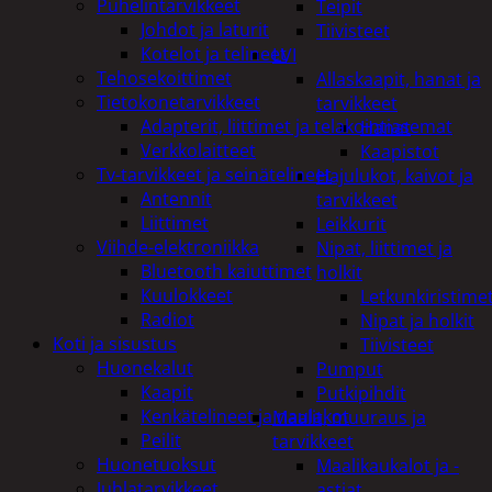
Puhelintarvikkeet
Teipit
Johdot ja laturit
Tiivisteet
Kotelot ja telineet
LVI
Tehosekoittimet
Allaskaapit, hanat ja
Tietokonetarvikkeet
tarvikkeet
Adapterit, liittimet ja telakointiasemat
Hanat
Verkkolaitteet
Kaapistot
Tv-tarvikkeet ja seinätelineet
Hajulukot, kaivot ja
Antennit
tarvikkeet
Liittimet
Leikkurit
Viihde-elektroniikka
Nipat, liittimet ja
Bluetooth kaiuttimet
holkit
Kuulokkeet
Letkunkiristime
Radiot
Nipat ja holkit
Koti ja sisustus
Tiivisteet
Huonekalut
Pumput
Kaapit
Putkipihdit
Kenkätelineet ja naulakot
Maalit, muuraus ja
Peilit
tarvikkeet
Huonetuoksut
Maalikaukalot ja -
Juhlatarvikkeet
astiat