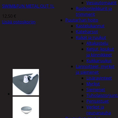
Vesiautomaatit
SWIM&FUN METAL OUT 1L
Ruohonleikkurit ja
trimmerit
12,50
€
Puutarhan hoito
Lisää ostoskoriin
Kastelukannut
Kateharsot
Kukat ja ruukut
Altakastelu
Ketjut, koukut
ja kiinnikkeet
Kukkaruukut
Lannoitteet, myrkyt
ja siemenet
Lisäravinteet
Myrkyt
Siemenet
Tuholaistorjunt
Pensastuet
Verkot ja
reunanauha