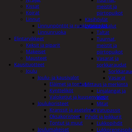
Tuurnat,
Kissat
meistit ja
Koirat
piirtopuikot
Linnut
Käsihöylät
Linnunpöntöt ja ruokintalaudat
Lyöntityökalut
Linnunruoka
Taltat
Elintarvikkeet
Tuurnat,
Keksit ja piparit
meistit ja
Makeiset
piirtopuikot
Mausteet
Vasarat ja
Kausituotteet
sorkkaraudat
Joulu
Sorkkarau
Joulu- ja kausivalot
Vasarat
Eläimet ja tontut
Mittaus ja merkintä
Kyntteliköt
Linjalangat ja
Valoketjut ja kuusenvalot
kynät
Joulukoristeet
Mitat
Kranssit ja asetelmat
Vatupassit
Oksakoristeet
Pihdit ja leikkurit
Tontut ja muut
Lukkopihdit
Joulumakeiset
Lukkorengaspih