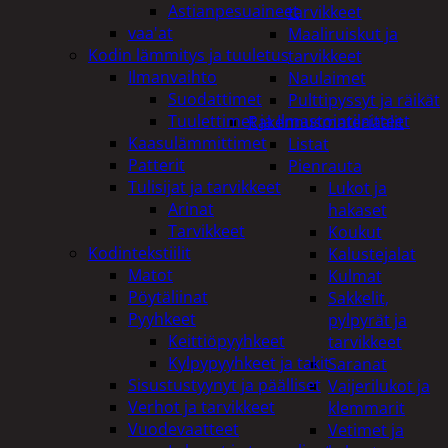
Astianpesuaineet
tarvikkeet
vaa'at
Maaliruiskut ja
Kodin lämmitys ja tuuletus
tarvikkeet
Ilmanvaihto
Naulaimet
Suodattimet
Pulttipyssyt ja räikät
Tuulettimet ja Ilmastointilaitteet
Rakennusmateriaalit
Kaasulämmittimet
Listat
Patterit
Pienrauta
Tulisijat ja tarvikkeet
Lukot ja
Arinat
hakaset
Tarvikkeet
Koukut
Kodintekstiilit
Kalustejalat
Matot
Kulmat
Pöytäliinat
Sakkelit,
Pyyhkeet
pylpyrät ja
Keittiöpyyhkeet
tarvikkeet
Kylpypyyhkeet ja takit
Saranat
Sisustustyynyt ja päälliset
Vaijerilukot ja
Verhot ja tarvikkeet
klemmarit
Vuodevaatteet
Vetimet ja