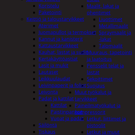
Koristelu
Maalit, lakat ja
Paketointi
ohentimet
Keittiö ja taloustarvikkeet
Liuottimet
Aterimet
Metallimaalit
Juomapullot ja termokset
Spraymaalit ja
Kannut ja kanisterit
-lakat
Kattaustarvikkeet
Talomaalit
Kauhat, lastat ja sudit
Muuraus, tapetointi
Kertakäyttöastiat
ja laatoitus
Lasit ja mukit
Pensselit telat ja
Lautaset
lastat
Leikkuulaudat
Sekoittimet
Leivinpaperit ja foliot
Suojaus
Leivonta
Muut työkalut ja
Padat ja kattilat
tarvikkeet
Kattilat
Paineilmatyökalut ja
Paistinpannut
kompressorit
Vuoat ja padat
Letkut, liittimet ja
Säilöntä
pistoolit
Tiskaus
Letkut ja muut