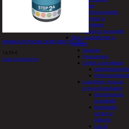
Lisälaitteet
Polttoainesäiliöt,
pumput ja
tarvikkeet
Vinssit ja varusteet
Öljyt, suodattimet ja
SWIM&FUN PIKAKLOORITABLETTI 1KG
nesteet
Avaimet
14,99
€
Imupumput
Lisää ostoskoriin
Letkut ja tarvikkeet
Jäähdyttäjänlet
Polttoaineletku
Liuottimet, massat,
ja muut kemikaalit
Alustamassat
ja pakkelit
Kemikaalit,
sprayt ja
silikonit
Lasi ja