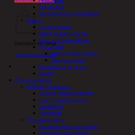
Pesuaineet
Ostoskori
Pesupussit
Silitysraudat ja silityslaudat
Siivous
Liinat ja sienet
Mopit, harjat ja varret
Muut siivoustarvikkeet
Ostoskori on tyhjä.
Pesuaineet
Viemärinavausaineet
Takaisin kauppaan
Yleispesuaineet
Roskapussit ja -astiat
Sangot
Piha ja puutarha
Grillaus ja savustus
Grillit ja rengaspolttimet
Hiilet, briketit ja purut
Savustimet
Tarvikkeet
Piharakennukset
Kasvihuoneet ja tarvikkeet
Paviljonkit ja tarvikkeet