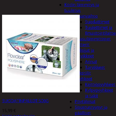
Kodin lämmitys ja
tuuletus
Ilmanvaihto
Suodattimet
Tuulettimet ja
Ilmastointilaitte
Kaasulämmittimet
Patterit
Tulisijat ja
tarvikkeet
Arinat
Tarvikkeet
Kodintekstiilit
Pyyhkeet
Keittiöpyyhkeet
Kylpypyyhkeet
ja takit
SUODATINPALLOT 500G
Pöytäliinat
Sisustustyynyt ja
15,99
€
päälliset