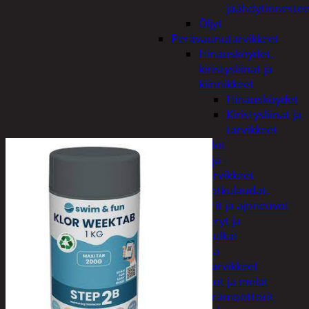
jäähdytinnestee
Öljyt
Perävaunutarvikkeet
Hinausköydet,
kiristysliinat ja
kiinnikkeet
Hinausköydet
Kiristysliinat ja
tarvikkeet
Valot
Rengas ja -
vannetarvikkeet
Sähköpotkulaudat,
skootterit ja ajoneuvot
Tukkikärryt ja
juontopulkat
Veneet ja
veneilytarvikkeet
Airot ja melat
Perämoottorit