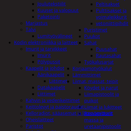
Joulutekstiilit
Peltisakset
Kuuset ja valopuut
Pulttisakset ja
Paketointi
voimaleikkurit
Marjastus
vetoniittipihdit
Talvi
Puristimet
Lumityövälineet
Puukot
Kodin elektroniikka ja laitteet
Sahat
Imurit ja tarvikkeet
Puusahat
Imurit
Rautasahat
Pölypussit
Työkalusarjat
Kaapelit ja johdot
Korjaamotyökalut
Äänikaapelit
Lämmittimet
Liittimet
Liimat, massat, teipit
Datakaapelit
Köydet ja narut
Liittimet
Liimapistoolit ja
Kahvin ja vedenkeittimet
puikot
Keittolevyt ja paistoraudat
Liimat ja lukitteet
Kelloradiot, sääasemat ja lämpömittarit
Rasvaprässit,
Oheislaitteet
massa ja
Paristot
uretaanipistoolit