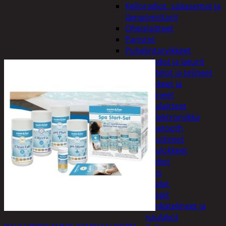
Kelloradiot, sääasemat ja
lämpömittarit
Oheislaitteet
Paristot
Puhelintarvikkeet
Johdot ja laturit
Kotelot ja telineet
Tv-tarvikkeet ja
seinätelineet
Varavirtalaitteet
Viihde-elektroniikka
Bluetooth
kaiuttimet
Kuulokkeet
Radiot
Koti ja sisustus
Huonekalut
Kaapit
Kenkätelineet ja
naulakot