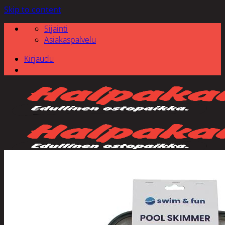
Skip to content
Sijainti
Asiakaspalvelu
Kirjaudu
Etsi: