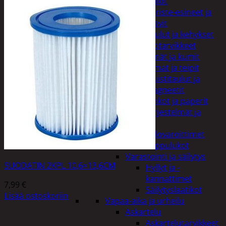
Kellot
Koriste-esineet ja
kasvit
Taulut ja kehykset
Toimistotarvikkeet
Kynät ja kumit
Liimat ja teipit
Muistitaulut ja
magneetit
Vihkot ja paperit
Turvajärjestelmät ja
lukitus
Palovaroittimet
Riippulukot
Varastointi ja säilytys
SUODATIN 2KPL 10,6×13,6CM
Hyllyt ja -
kannattimet
7,99
€
Säilytyslaatikot
Lisää ostoskoriin
Vapaa-aika ja urheilu
Askartelu
Askartelutarvikkeet