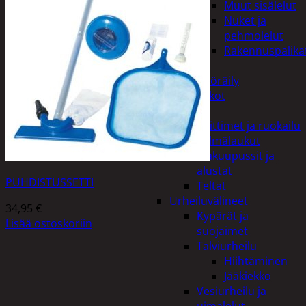
Muut sisälelut
Nuket ja
pehmolelut
Rakennuspalika
Pelit
Polkupyöräily
Lukot
Retkeily
Keittimet ja ruokailu
Kylmälaukut
Makuupussit ja
alustat
PUHDISTUSSETTI
Teltat
Urheiluvälineet
34,95
€
Kypärät ja
Lisää ostoskoriin
suojaimet
Talviurheilu
Hiihtäminen
Jääkiekko
Vesiurheilu ja