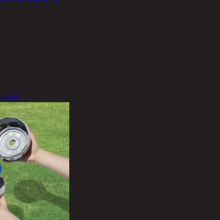
 takit
liset
nlinat