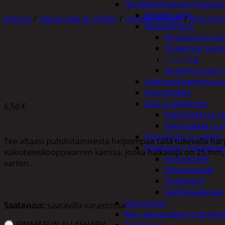
Henkilökohtainen hygienia
Deodorantit
Etusivu
/
Vapaa-aika ja urheilu
/
Urheiluvälineet
/
Vesiurhei
Hiustenhoito
Hiusharjat ja m
Hiuspinnit ja len
SWIM&FUN ALLASHARJA 45CM HARMAA
Hiusvärit
Hiusten ja parr
Hammashygienia tuo
Kosmetiikka
Käsi ja jalkahoito
6,50
€
Käsivoiteet ja r
Kynsisakset ja vi
Pesuharjat ja -sienet
Tee altaasi puhdistamisesta helpompaa tällä tukevalla har
Shampoot, hoitaineet
vakioteleskooppivarren kanssa, jonka halkaisija on 25 mm, 
Hoitoaineet
varten.
Käsisaippuat
Shampoot
Suihkusaippuat
Hyvinvointi
Saatavuus:
saatavilla varastossa
Muu kauneuden ja tervey
SWIM&FUN ALLASHARJA