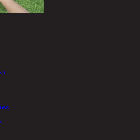
vit
etit
s