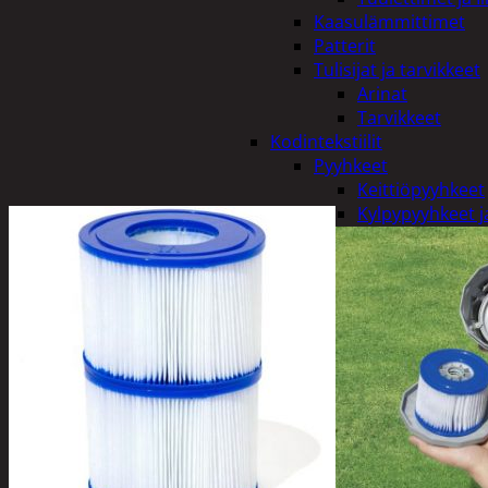
Kaasulämmittimet
Patterit
Tulisijat ja tarvikkeet
Arinat
Tarvikkeet
Kodintekstiilit
Pyyhkeet
Keittiöpyyhkeet
Kylpypyyhkeet ja
Pöytäliinat
Sisustustyynyt ja pääl
Tyynyt ja peitot
Verhot ja tarvikkeet
Vuodevaatteet
Lakanat ja tyyny
Tyynyt ja peitot
Kylpyhuone ja sauna
Harjat ja pesuaineet
Kalusteet
Mittarit