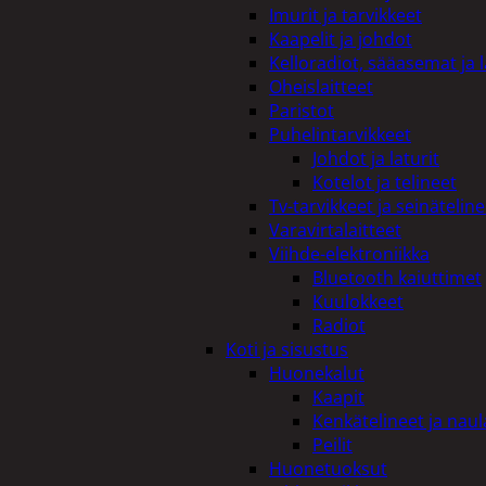
Imurit ja tarvikkeet
Kaapelit ja johdot
Kelloradiot, sääasemat ja 
Oheislaitteet
Paristot
Puhelintarvikkeet
Johdot ja laturit
Kotelot ja telineet
Tv-tarvikkeet ja seinäteline
Varavirtalaitteet
Viihde-elektroniikka
Bluetooth kaiuttimet
Kuulokkeet
Radiot
Koti ja sisustus
Huonekalut
Kaapit
Kenkätelineet ja naul
Peilit
Huonetuoksut