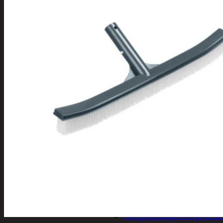
Tuotevalikoima
Poistotuotteet
Kausituotteet
Joulu
Joulu- ja kausivalot
Eläimet ja tontu
Kyntteliköt
Valoketjut ja k
Joulukoristeet
Kranssit ja ase
Tontut ja muut
Joulutekstiilit
Paketointi
Marjastus
Talvi
Päivittäistavarat
Apuvälineet
Hengityssuojaimet ja desin