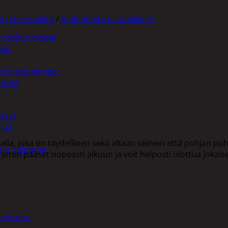
lu ja uimalelut
/
Vedenhoito ja tarvikkeet
uotoilutuotteet
kit
anleikkuukoneet
tteet
asvat
ilat
jalla, joka on täydellinen sekä altaan seinien että pohjan 
 ja saippuat
joten pääset nopeasti alkuun ja voit helposti ulottua jokai
denhoito