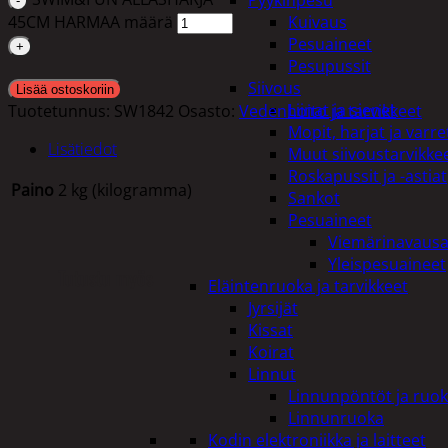
Pyykinpesu
45CM HARMAA määrä
Kuivaus
Pesuaineet
Pesupussit
Siivous
Lisää ostoskoriin
Liinat ja sienet
Tuotetunnus:
SW1842
Osasto:
Vedenhoito ja tarvikkeet
Mopit, harjat ja varre
Lisätiedot
Muut siivoustarvikke
Roskapussit ja -astiat
Paino
2 kg (kilogramma)
Sankot
Pesuaineet
Viemärinavausa
Yleispesuaineet
Tutustu myös
Eläintenruoka ja tarvikkeet
Jyrsijät
Kissat
Koirat
Linnut
Linnunpöntöt ja ruok
Linnunruoka
Kodin elektroniikka ja laitteet