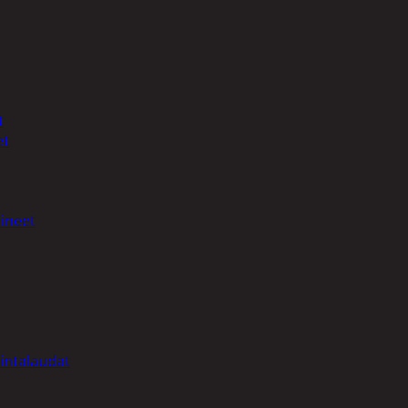
t
et
ineet
intalaudat