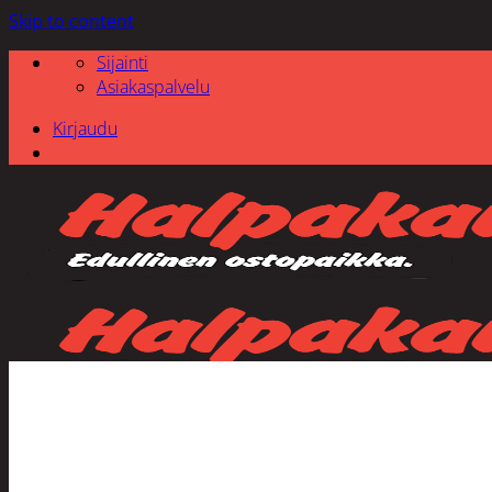
Skip to content
Sijainti
Asiakaspalvelu
Kirjaudu
Etsi: