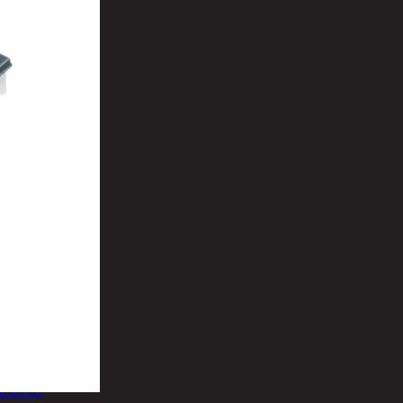
t
uusenvalot
telmat
fiointi