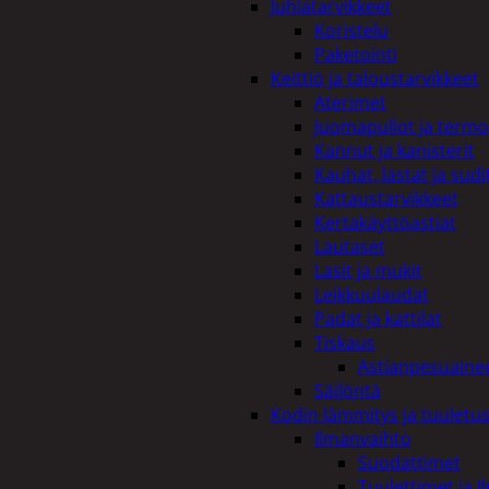
Juhlatarvikkeet
Koristelu
Paketointi
Keittiö ja taloustarvikkeet
Aterimet
Juomapullot ja termo
Kannut ja kanisterit
Kauhat, lastat ja sudi
Kattaustarvikkeet
Kertakäyttöastiat
Lautaset
Lasit ja mukit
Leikkuulaudat
Padat ja kattilat
Tiskaus
Astianpesuaine
Säilöntä
Kodin lämmitys ja tuuletu
Ilmanvaihto
Suodattimet
Tuulettimet ja I