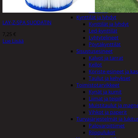
Kiukaat ja tarvikkeet
Tuoksut
Kynttilät ja lyhdyt
LAY-Z-SPA SUODATIN
Kynttilät ja lyhdyt
Led-kynttilät
7,25
€
Lyhtytelineet
Lue Lisää
Pöytäkynttilät
Sisustusesineet
Kalvot ja tarrat
Kellot
Koriste-esineet ja kas
Taulut ja kehykset
Toimistotarvikkeet
Kynät ja kumit
Liimat ja teipit
Muistitaulut ja magne
Vihkot ja paperit
Turvajärjestelmät ja lukitu
Palovaroittimet
Riippulukot