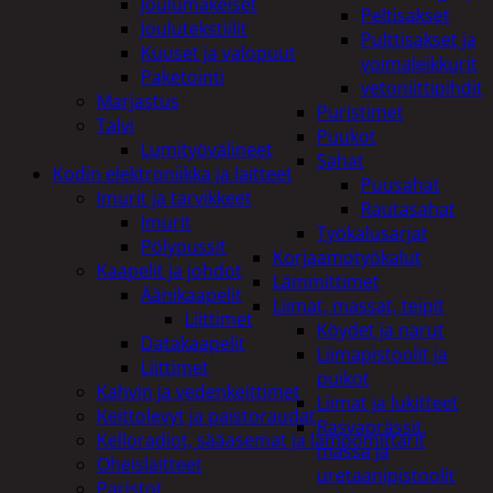
Joulumakeiset
Peltisakset
Joulutekstiilit
Pulttisakset ja
Kuuset ja valopuut
voimaleikkurit
Paketointi
vetoniittipihdit
Marjastus
Puristimet
Talvi
Puukot
Lumityövälineet
Sahat
Kodin elektroniikka ja laitteet
Puusahat
Imurit ja tarvikkeet
Rautasahat
Imurit
Työkalusarjat
Pölypussit
Korjaamotyökalut
Kaapelit ja johdot
Lämmittimet
Äänikaapelit
Liimat, massat, teipit
Liittimet
Köydet ja narut
Datakaapelit
Liimapistoolit ja
Liittimet
puikot
Kahvin ja vedenkeittimet
Liimat ja lukitteet
Keittolevyt ja paistoraudat
Rasvaprässit,
Kelloradiot, sääasemat ja lämpömittarit
massa ja
Oheislaitteet
uretaanipistoolit
Paristot