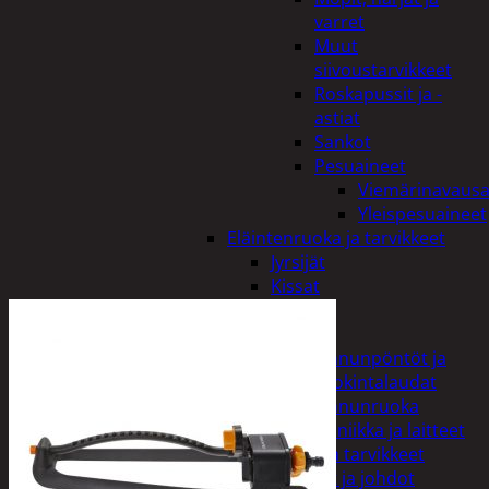
varret
Muut
siivoustarvikkeet
Roskapussit ja -
astiat
Sankot
Pesuaineet
Viemärinavausa
Yleispesuaineet
Eläintenruoka ja tarvikkeet
Jyrsijät
Kissat
Koirat
Linnut
Linnunpöntöt ja
ruokintalaudat
Linnunruoka
Kodin elektroniikka ja laitteet
Imurit ja tarvikkeet
Kaapelit ja johdot