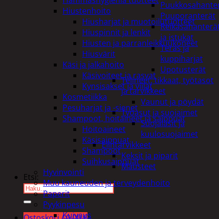
Puukkosahante
Hiustenhoito
Puuporanterät
Hiusharjat ja muotoilutuotteet
Reikäsahanterä
Hiuspinnit ja lenkit
ja istukat
Hiusten ja parranleikkuukoneet
Teräs ja
Hiusvärit
kuppiharjat
Käsi ja jalkahoito
Upotusterät
Käsivoiteet ja rasvat
Telineet, tikkaat, työtasot
Kynsisakset ja viilat
ja tarvikkeet
Kosmetiikka
Vaunut ja pöydät
Pesuharjat ja -sienet
Työasut ja suojaimet
Shampoot, hoitaineet ja saippuat
Suojalasit ja
Hoitoaineet
kuulosuojaimet
Käsisaippuat
Elintarvikkeet
Shampoot
Keksit ja piparit
Suihkusaippuat
Mausteet
Hyvinvointi
Etsi:
Muu kauneuden ja terveydenhoito
Paperit
Pyykinpesu
Kuivaus
Ostoskori /
0,00
€