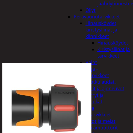
jäähdytinnestee
Öljyt
Perävaunutarvikkeet
Hinausköydet,
kiristysliinat ja
kiinnikkeet
Hinausköydet
Kiristysliinat ja
tarvikkeet
Valot
Rengas ja -
vannetarvikkeet
Sähköpotkulaudat,
skootterit ja ajoneuvot
Tukkikärryt ja
juontopulkat
Veneet ja
veneilytarvikkeet
Airot ja melat
Perämoottorit