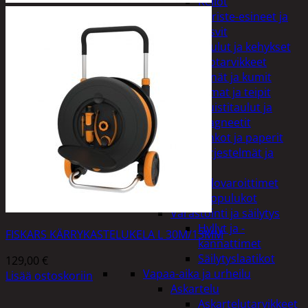
Kellot
Koriste-esineet ja
kasvit
Taulut ja kehykset
Toimistotarvikkeet
Kynät ja kumit
Liimat ja teipit
Muistitaulut ja
magneetit
Vihkot ja paperit
Turvajärjestelmät ja
lukitus
Palovaroittimet
Riippulukot
Varastointi ja säilytys
Hyllyt ja -
FISKARS KÄRRYKASTELUKELA L 30M/13MM
kannattimet
Säilytyslaatikot
129,00
€
Vapaa-aika ja urheilu
Lisää ostoskoriin
Askartelu
Askartelutarvikkeet