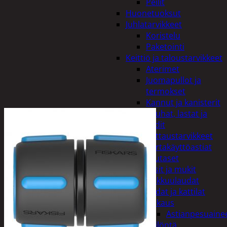
Peilit
Huonetuoksut
Juhlatarvikkeet
Koristelu
Paketointi
Keittiö ja taloustarvikkeet
Aterimet
Juomapullot ja
termokset
Kannut ja kanisterit
Kauhat, lastat ja
sudit
Kattaustarvikkeet
Kertakäyttöastiat
Lautaset
Lasit ja mukit
Leikkuulaudat
Padat ja kattilat
Tiskaus
Astianpesuaine
Säilöntä