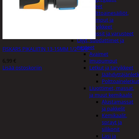
Lisälaitteet
Polttoainesäiliöt,
pumput ja
tarvikkeet
Vinssit ja varusteet
Öljyt, suodattimet ja
nesteet
FISKARS PIKALIITIN 13-15MM 1/2″-5/8″
Avaimet
6,99
€
Imupumput
Lisää ostoskoriin
Letkut ja tarvikkeet
Jäähdyttäjänlet
Polttoaineletku
Liuottimet, massat,
ja muut kemikaalit
Alustamassat
ja pakkelit
Kemikaalit,
sprayt ja
silikonit
Lasi ja