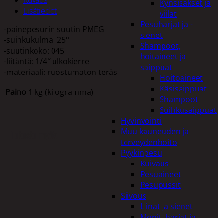
Kynsisakset ja
Lisätiedot
viilat
Pesuharjat ja -
-painepesurin suutin PMEG
sienet
-suihkukulma: 25°
Shampoot,
-suutinkoko: 045
hoitaineet ja
-liitäntä: 1/4″ ulkokierre
saippuat
-materiaali: ruostumaton teräs
Hoitoaineet
Käsisaippuat
Paino
1 kg (kilogramma)
Shampoot
Suihkusaippuat
Hyvinvointi
Muu kauneuden ja
Tutustu myös
terveydenhoito
Pyykinpesu
Kuivaus
Pesuaineet
Pesupussit
Siivous
Liinat ja sienet
Mopit, harjat ja