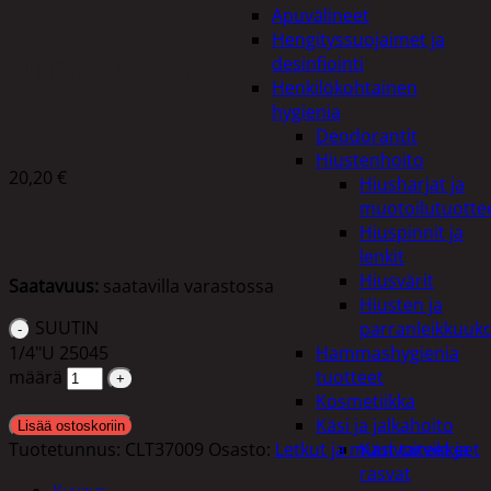
Apuvälineet
Hengityssuojaimet ja
desinfiointi
SUUTIN 1/4″U 25045
Henkilökohtainen
hygienia
Deodorantit
Hiustenhoito
20,20
€
Hiusharjat ja
muotoilutuotte
Hiuspinnit ja
lenkit
Hiusvärit
Saatavuus:
saatavilla varastossa
Hiusten ja
SUUTIN
parranleikkuuk
1/4"U 25045
Hammashygienia
määrä
tuotteet
Kosmetiikka
Käsi ja jalkahoito
Lisää ostoskoriin
Tuotetunnus:
CLT37009
Osasto:
Letkut ja muut tarvikkeet
Käsivoiteet ja
rasvat
Kuvaus