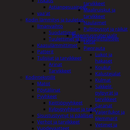
Tiskaus
tarvikkeet
Astianpesuaineet
Maaliruiskut ja
vaa'at
tarvikkeet
Kodin lämmitys ja tuuletus
Naulaimet
Ilmanvaihto
Pulttipyssyt ja räikät
Suodattimet
Rakennusmateriaalit
Tuulettimet ja Ilmastointilaitteet
Listat
Kaasulämmittimet
Pienrauta
Patterit
Lukot ja
Tulisijat ja tarvikkeet
hakaset
Arinat
Koukut
Tarvikkeet
Kalustejalat
Kodintekstiilit
Kulmat
Matot
Sakkelit,
Pöytäliinat
pylpyrät ja
Pyyhkeet
tarvikkeet
Keittiöpyyhkeet
Saranat
Kylpypyyhkeet ja takit
Vaijerilukot ja
Sisustustyynyt ja päälliset
klemmarit
Verhot ja tarvikkeet
Vetimet ja
Vuodevaatteet