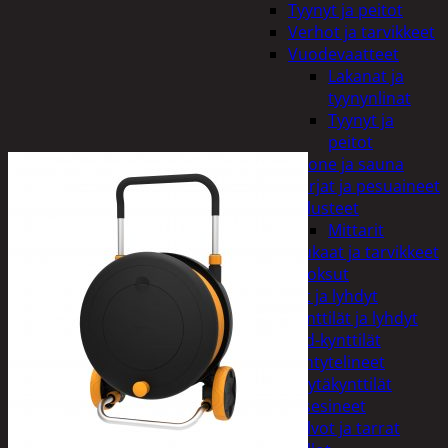
Tyynyt ja peitot
Verhot ja tarvikkeet
Vuodevaatteet
Lakanat ja
tyynynlinat
Tyynyt ja
peitot
Kylpyhuone ja sauna
Harjat ja pesuaineet
Kalusteet
Mittarit
Kiukaat ja tarvikkeet
Tuoksut
Kynttilät ja lyhdyt
Kynttilät ja lyhdyt
Led-kynttilät
Lyhtytelineet
Pöytäkynttilät
Sisustusesineet
Kalvot ja tarrat