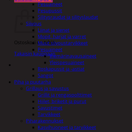
Pesuaineet
Ostoskori
Pesupussit
Silitysraudat ja silityslaudat
Siivous
Liinat ja sienet
Mopit, harjat ja varret
Ostoskori on tyhjä.
Muut siivoustarvikkeet
Pesuaineet
Takaisin kauppaan
Viemärinavausaineet
Yleispesuaineet
Roskapussit ja -astiat
Sangot
Piha ja puutarha
Grillaus ja savustus
Grillit ja rengaspolttimet
Hiilet, briketit ja purut
Savustimet
Tarvikkeet
Piharakennukset
Kasvihuoneet ja tarvikkeet