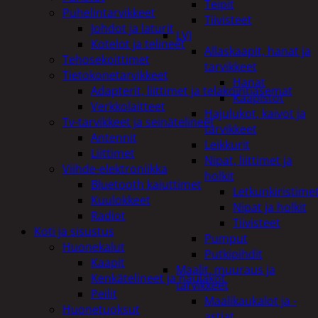
Teipit
Puhelintarvikkeet
Tiivisteet
Johdot ja laturit
LVI
Kotelot ja telineet
Allaskaapit, hanat ja
Tehosekoittimet
tarvikkeet
Tietokonetarvikkeet
Hanat
Adapterit, liittimet ja telakointiasemat
Kaapistot
Verkkolaitteet
Hajulukot, kaivot ja
Tv-tarvikkeet ja seinätelineet
tarvikkeet
Antennit
Leikkurit
Liittimet
Nipat, liittimet ja
Viihde-elektroniikka
holkit
Bluetooth kaiuttimet
Letkunkiristime
Kuulokkeet
Nipat ja holkit
Radiot
Tiivisteet
Koti ja sisustus
Pumput
Huonekalut
Putkipihdit
Kaapit
Maalit, muuraus ja
Kenkätelineet ja naulakot
tarvikkeet
Peilit
Maalikaukalot ja -
Huonetuoksut
astiat