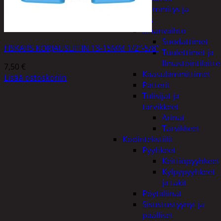
Kodin lämmitys ja
tuuletus
Ilmanvaihto
Suodattimet
FISKARS KORJAUSLIITIN 13-15MM 1/2″-5/8″
Tuulettimet ja
Ilmastointilaitte
7,50
€
Kaasulämmittimet
Lisää ostoskoriin
Patterit
Tulisijat ja
tarvikkeet
Arinat
Tarvikkeet
Kodintekstiilit
Pyyhkeet
Keittiöpyyhkeet
Kylpypyyhkeet
ja takit
Pöytäliinat
Sisustustyynyt ja
päälliset