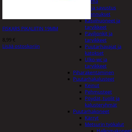
Piha ja puutarha
Grillaus ja savustus
Piharakennukset
Kasvihuoneet ja
tarvikkeet
FISKARS PIKALIITIN 19MM
Paviljonkit ja
8,99
€
tarvikkeet
Lisää ostoskoriin
Puutarhavajat ja
katokset
Ulko-wc ja
tarvikkeet
Piharakentaminen
Puutarhakalusteet
Keinut
Pehmusteet
Pöydät, tuolit ja
kalusteryhmät
Puutarhakoneet
Kärryt
Metsurin työkalut
Halkomakoneet