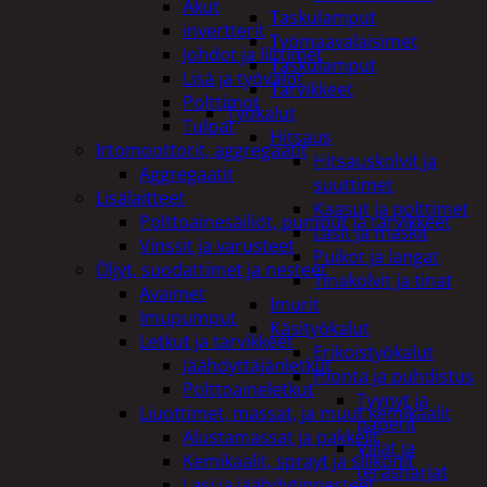
Akut
Taskulamput
invertterit
Työmaavalaisimet
Johdot ja liittimet
Taskulamput
Lisä ja työvalot
Tarvikkeet
Polttimot
Työkalut
Tulpat
Hitsaus
Irtomoottorit, aggregaatit
Hitsauskolvit ja
Aggregaatit
suuttimet
Lisälaitteet
Kaasut ja polttimet
Polttoainesäiliöt, pumput ja tarvikkeet
Lasit ja maskit
Vinssit ja varusteet
Puikot ja langat
Öljyt, suodattimet ja nesteet
Tinakolvit ja tinat
Avaimet
Imurit
Imupumput
Käsityökalut
Letkut ja tarvikkeet
Erikoistyökalut
Jäähdyttäjänletkut
Hionta ja puhdistus
Polttoaineletkut
Tyynyt ja
Liuottimet, massat, ja muut kemikaalit
paperit
Alustamassat ja pakkelit
Viilat ja
Kemikaalit, sprayt ja silikonit
teräsharjat
Lasi ja jäähdytinnesteet