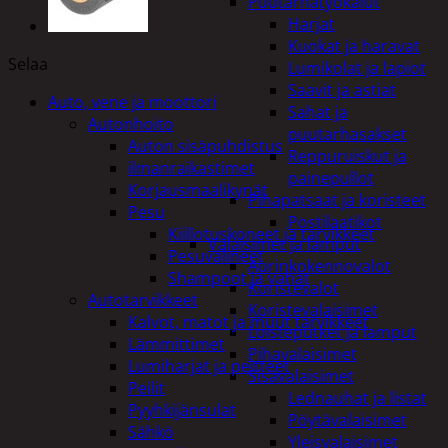
Puutarhatyökalut
Harjat
Kuokat ja haravat
Selaa
Lumikolat ja lapiot
Saavit ja astiat
Auto, vene ja moottori
Sahat ja
Autonhoito
puutarhasakset
Auton sisäpuhdistus
Reppuruiskut ja
ilmanraikastimet
painepullot
Korjausmaalikynät
Pihapatsaat ja koristeet
Pesu
Postilaatikot
Kiillotuskoneet ja tarvikkeet
Valaisimet ja lamput
Pesuvälineet
Aurinkokennovalot
Shampoot ja vahat
Koristevalot
Autotarvikkeet
Koristevalaisimet
Kalvot, matot ja muut tarvikkeet
Loisteputket ja lamput
Lämmittimet
Pihavalaisimet
Lumiharjat ja peitteet
Sisävalaisimet
Peilit
Lednauhat ja listat
Pyyhkijänsulat
Pöytävalaisimet
Sähkö
Yleisvalaisimet