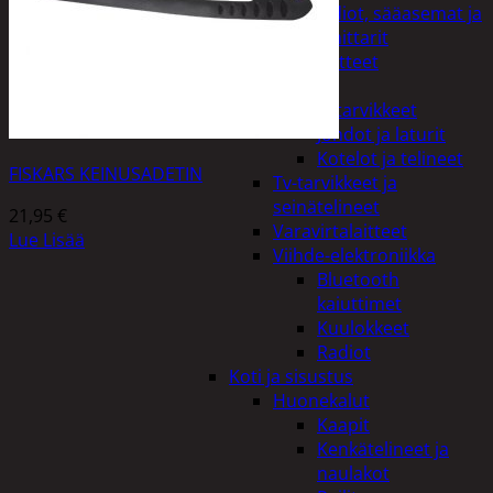
Kelloradiot, sääasemat ja
lämpömittarit
Oheislaitteet
Paristot
Puhelintarvikkeet
Johdot ja laturit
Kotelot ja telineet
FISKARS KEINUSADETIN
Tv-tarvikkeet ja
seinätelineet
21,95
€
Varavirtalaitteet
Lue Lisää
Viihde-elektroniikka
Bluetooth
kaiuttimet
Kuulokkeet
Radiot
Koti ja sisustus
Huonekalut
Kaapit
Kenkätelineet ja
naulakot