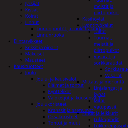
Tuurnat,
Jyrsijät
meistit ja
Kissat
piirtopuikot
Koirat
Käsihöylät
Linnut
Lyöntityökalut
Linnunpöntöt ja ruokintalaudat
Taltat
Linnunruoka
Tuurnat,
Elintarvikkeet
meistit ja
Keksit ja piparit
piirtopuikot
Makeiset
Vasarat ja
Mausteet
sorkkaraudat
Kausituotteet
Sorkkarau
Joulu
Vasarat
Joulu- ja kausivalot
Mittaus ja merkintä
Eläimet ja tontut
Linjalangat ja
Kyntteliköt
kynät
Valoketjut ja kuusenvalot
Mitat
Joulukoristeet
Vatupassit
Kranssit ja asetelmat
Pihdit ja leikkurit
Oksakoristeet
Lukkopihdit
Tontut ja muut
Lukkorengaspih