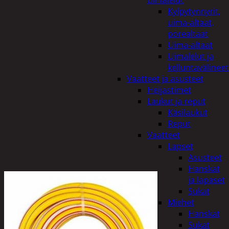
uimalelut
Kylpytynnyrit,
uima-altaat,
porealtaat
Uima-altaat
Uimalelut ja
kelluntavälineet
Vaatteet ja asusteet
Heijastimet
Laukut ja reput
Käsilaukut
Reput
Vaatteet
Lapset
Asusteet
Hanskat
ja lapaset
Sukat
Miehet
Hanskat
Sukat