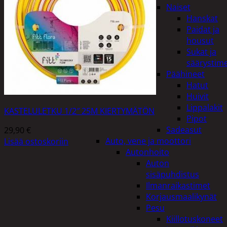
Naiset
Hanskat
Paidat ja
housut
Sukat ja
säärystim
Päähineet
Hatut
Huivit
Lippalakit
KASTELULETKU 1/2″ 25M KIERTYMÄTÖN
Pipot
Sadeasut
29,90
€
Auto, vene ja moottori
Lisää ostoskoriin
Autonhoito
Auton
sisäpuhdistus
Ilmanraikastimet
Korjausmaalikynät
Pesu
Kiillotuskoneet