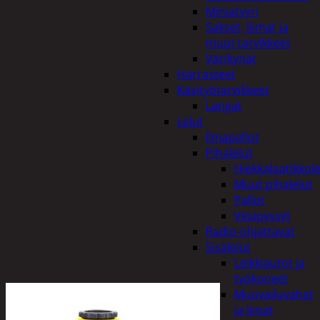
Miniatyyri
Sakset, liimat ja
muut tarvikkeet
Värikynät
Harrasteet
Käsityötarvikkeet
Langat
Lelut
Ilmapallot
Pihalelut
Hiekkalaatikkole
Muut pihalelut
Pallot
Vesipyssyt
Radio-ohjattavat
Sisälelut
Leikkiautot ja
työkoneet
Muovailuvahat
ja limat