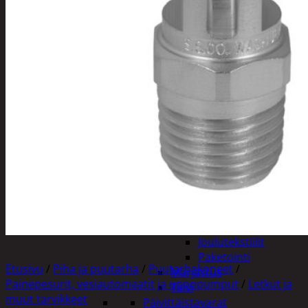
Tuotevalikoima
Poistotuotteet
Kausituotteet
Joulu
Joulu- ja kausivalot
Eläimet ja
tontut
Kyntteliköt
Valoketjut ja
kuusenvalot
Joulukoristeet
Kranssit ja
asetelmat
Tontut ja
muut
Joulutekstiilit
Paketointi
Etusivu
/
Piha ja puutarha
/
Puutarhakoneet
/
Marjastus
Painepesurit, vesiautomaatit ja uppopumput
/
Letkut ja
Talvi
muut tarvikkeet
Päivittäistavarat