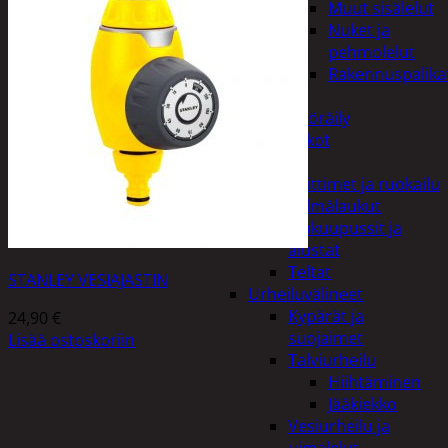
Muut sisälelut
Nuket ja
pehmolelut
Rakennuspalika
Pelit
Polkupyöräily
Lukot
Retkeily
Keittimet ja ruokailu
Kylmälaukut
Makuupussit ja
alustat
Teltat
STANLEY VESIAJASTIN
Urheiluvälineet
Kypärät ja
24,90
€
suojaimet
Lisää ostoskoriin
Talviurheilu
Hiihtäminen
Jääkiekko
Vesiurheilu ja