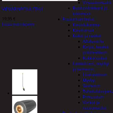
Vesiautomaatit
Ruohonleikkurit ja
VIEMÄRINPESULETKU
trimmerit
19,95
€
Puutarhan hoito
Lisää ostoskoriin
Kastelukannut
Kateharsot
Kukat ja ruukut
Altakastelu
Ketjut, koukut
ja kiinnikkeet
Kukkaruukut
Lannoitteet, myrkyt
ja siemenet
Lisäravinteet
Myrkyt
Siemenet
Tuholaistorjunt
Pensastuet
Verkot ja
reunanauha