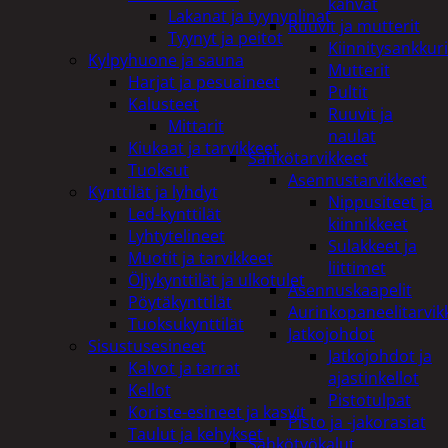
kahvat
Lakanat ja tyynynlinat
Ruuvit ja mutterit
Tyynyt ja peitot
Kiinnitysankkuri
Kylpyhuone ja sauna
Mutterit
Harjat ja pesuaineet
Pultit
Kalusteet
Ruuvit ja
Mittarit
naulat
Kiukaat ja tarvikkeet
Sähkötarvikkeet
Tuoksut
Asennustarvikkeet
Kynttilät ja lyhdyt
Nippusiteet ja
Led-kynttilät
kiinnikkeet
Lyhtytelineet
Sulakkeet ja
Muotit ja tarvikkeet
liittimet
Öljykynttilät ja ulkotulet
Asennuskaapelit
Pöytäkynttilät
Aurinkopaneelitarvik
Tuoksukynttilät
Jatkojohdot
Sisustusesineet
Jatkojohdot ja
Kalvot ja tarrat
ajastinkellot
Kellot
Pistotulpat
Koriste-esineet ja kasvit
Pisto ja -jakorasiat
Taulut ja kehykset
Sähkötyökalut