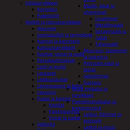
Juhlatarvikkeet
Maalit, lakat ja
Koristelu
ohentimet
Paketointi
Liuottimet
Keittiö ja taloustarvikkeet
Metallimaalit
Aterimet
Spraymaalit ja
Juomapullot ja termokset
-lakat
Kannut ja kanisterit
Talomaalit
Kattaustarvikkeet
Muuraus, tapetointi
Kauhat, lastat ja sudit
ja laatoitus
Kertakäyttöastiat
Pensselit telat ja
Lasit ja mukit
lastat
Lautaset
Sekoittimet
Leikkuulaudat
Suojaus
Leivinpaperit ja foliot
Muut työkalut ja
Leivonta
tarvikkeet
Padat ja kattilat
Paineilmatyökalut ja
Kattilat
kompressorit
Paistinpannut
Letkut, liittimet ja
Vuoat ja padat
pistoolit
Säilöntä
Letkut ja muut