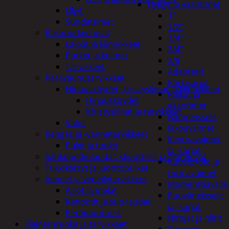
Hylsyt ja vääntimet
Öljyt
1"
Suodattimet
1/2"
Pakoputken osat
1/4"
Laipat ja kiinnikkeet
3/4"
Putket ja kulmat
3/8
Tarvikkeet
Adapterit
Perävaunutarvikkeet
Kärkisarjat
Hinausköydet, kiristysliinat ja kiinnikkeet
Räikät ja
Hinausköydet
vääntimet
Kiristysliinat ja tarvikkeet
Iskumeisselit
Valot
Jakoavaimet
Rengas ja -vannetarvikkeet
Kiintoavaimet
Pukit ja tunkit
ja -sarjat
Sähköpotkulaudat, skootterit ja ajoneuvot
Kuusiokolo ja
Tukkikärryt ja juontopulkat
torx-avaimet
Veneet ja veneilytarvikkeet
Momenttiavaim
Airot ja melat
Ruuvimeisselit
Kanootit ja sup-laudat
ja -sarjat
Perämoottorit
Nitojat ja niitit
Eläintenruoka ja tarvikkeet