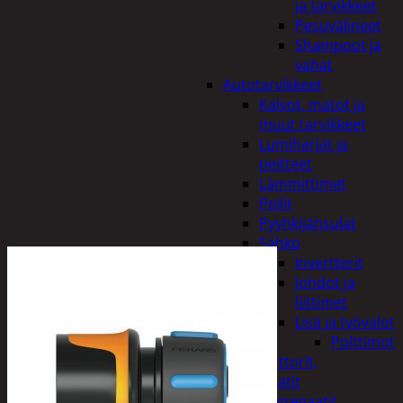
ja tarvikkeet
Pesuvälineet
Shampoot ja
vahat
Autotarvikkeet
Kalvot, matot ja
muut tarvikkeet
Lumiharjat ja
peitteet
Lämmittimet
Peilit
Pyyhkijänsulat
Sähkö
Invertterit
Johdot ja
liittimet
Lisä ja työvalot
Polttimot
Irtomoottorit,
aggregaatit
Aggregaatit