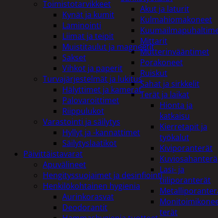
Toimistotarvikkeet
Akut ja laturit
Kynät ja kumit
Kulmahiomakoneet
Laminointi
Kuumailmapuhaltim
Liimat ja teipit
Mittarit
Muistitaulut ja magneetit
Mutterinvääntimet
Sakset
Porakoneet
Vihkot ja paperit
Ruiskut
Turvajärjestelmät ja lukitus
Sahat ja sirkkelit
Hälyttimet ja kamerat
Terät ja laikat
Palovaroittimet
Hionta ja
Riippulukot
katkaisu
Varastointi ja säilytys
Kierretapit ja
Hyllyt ja -kannattimet
työkalut
Säilytyslaatikot
Kiviporanterät
Päivittäistavarat
Kuviosahanterä
Apuvälineet
Lasi- ja
Hengityssuojaimet ja desinfiointi
tiiliporanterät
Henkilökohtainen hygienia
Metalliporanter
Aurinkorasvat
Monitoimikone
Deodorantit
terät
Hammashygienia tuotteet