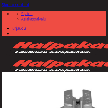
Skip to content
Sijainti
Asiakaspalvelu
Kirjaudu
Etsi: