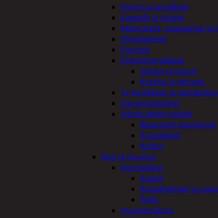
Imurit ja tarvikkeet
Kaapelit ja johdot
Kelloradiot, sääasemat ja 
Oheislaitteet
Paristot
Puhelintarvikkeet
Johdot ja laturit
Kotelot ja telineet
Tv-tarvikkeet ja seinäteline
Varavirtalaitteet
Viihde-elektroniikka
Bluetooth kaiuttimet
Kuulokkeet
Radiot
Koti ja sisustus
Huonekalut
Kaapit
Kenkätelineet ja naul
Peilit
Huonetuoksut