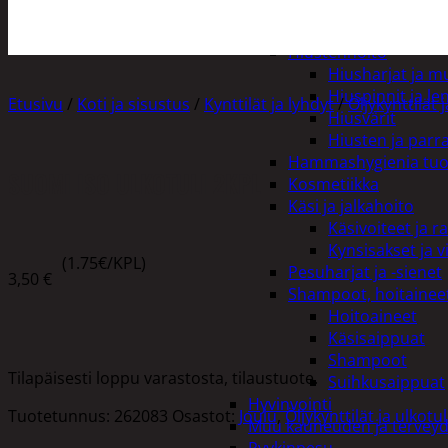
Henkilökohtainen hygienia
Deodorantit
Hiustenhoito
Hiusharjat ja m
Hiuspinnit ja len
Etusivu
/
Koti ja sisustus
/
Kynttilät ja lyhdyt
/
Öljykynttilät 
Hiusvärit
Hiusten ja parr
Hammashygienia tuo
SUOMI ISO ULKOTULI 2KPL
Kosmetiikka
Käsi ja jalkahoito
Käsivoiteet ja r
Kynsisakset ja vi
(1.75€/KPL)
Pesuharjat ja -sienet
3,50
€
Shampoot, hoitaineet
Hoitoaineet
Käsisaippuat
Shampoot
Tilapäisesti loppu varastosta, tilaustuote.
Suihkusaippuat
Hyvinvointi
Tuotetunnus:
262083
Osastot:
Joulu
,
Öljykynttilät ja ulkotu
Muu kauneuden ja tervey