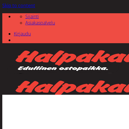
Skip to content
Sijainti
Asiakaspalvelu
Kirjaudu
Etsi: