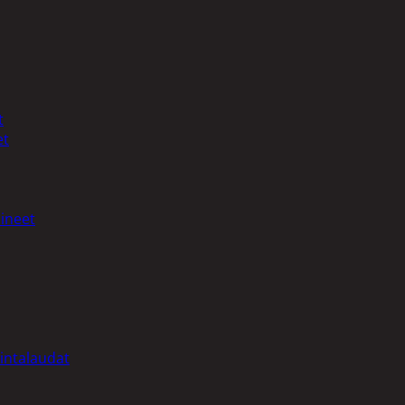
t
et
ineet
intalaudat