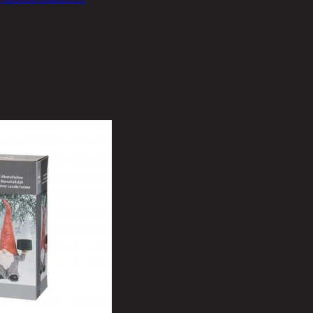
 takit
liset
nlinat