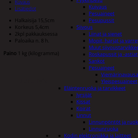
Pyykinpesu
Kuvaus
Kuivaus
Lisätiedot
Pesuaineet
Halkaisija 15,5cm
Pesupussit
Korkeus 5,4cm
Siivous
2kpl pakkauksessa
Liinat ja sienet
Paloaika n. 8 h.
Mopit, harjat ja varre
Muut siivoustarvikke
Paino
1 kg (kilogramma)
Roskapussit ja -astiat
Sankot
Pesuaineet
Viemärinavausa
Tutustu myös
Yleispesuaineet
Eläintenruoka ja tarvikkeet
Jyrsijät
Kissat
Koirat
Linnut
Linnunpöntöt ja ruok
Linnunruoka
Kodin elektroniikka ja laitteet