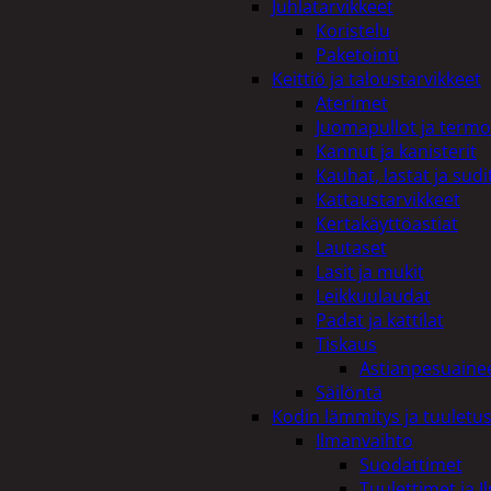
Juhlatarvikkeet
Koristelu
Paketointi
Keittiö ja taloustarvikkeet
Aterimet
Juomapullot ja termo
Kannut ja kanisterit
Kauhat, lastat ja sudi
Kattaustarvikkeet
Kertakäyttöastiat
Lautaset
Lasit ja mukit
Leikkuulaudat
Padat ja kattilat
Tiskaus
Astianpesuaine
Säilöntä
Kodin lämmitys ja tuuletu
Ilmanvaihto
Suodattimet
Tuulettimet ja I