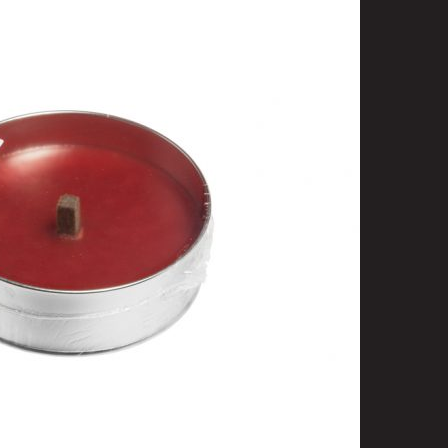
t
uusenvalot
telmat
fiointi