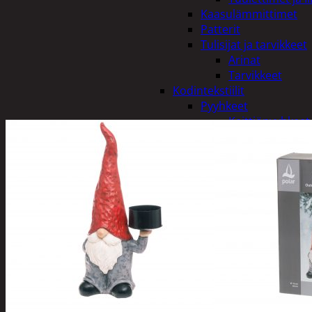
Kaasulämmittimet
Patterit
Tulisijat ja tarvikkeet
Arinat
Tarvikkeet
Kodintekstiilit
Pyyhkeet
Keittiöpyyhkeet
Kylpypyyhkeet ja
Pöytäliinat
Sisustustyynyt ja pääl
Tyynyt ja peitot
Verhot ja tarvikkeet
Vuodevaatteet
Lakanat ja tyyny
Tyynyt ja peitot
Kylpyhuone ja sauna
Harjat ja pesuaineet
Kalusteet
Mittarit