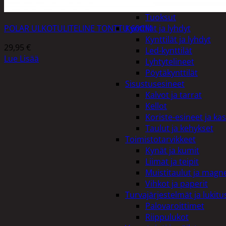
Kiukaat ja tarvikkeet
Tuoksut
Kynttilät ja lyhdyt
POLAR ULKOTULITELINE TONTTU 60CM
Kynttilät ja lyhdyt
29,95
€
Led-kynttilät
Lue Lisää
Lyhtytelineet
Pöytäkynttilät
Sisustusesineet
Kalvot ja tarrat
Kellot
Koriste-esineet ja kas
Taulut ja kehykset
Toimistotarvikkeet
Kynät ja kumit
Liimat ja teipit
Muistitaulut ja magne
Vihkot ja paperit
Turvajärjestelmät ja lukitu
Palovaroittimet
Riippulukot