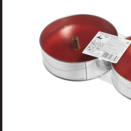
Tuotevalikoima
Poistotuotteet
Kausituotteet
Joulu
Joulu- ja kausivalot
Eläimet ja tontu
Kyntteliköt
Valoketjut ja k
Joulukoristeet
Kranssit ja ase
Tontut ja muut
Joulutekstiilit
Paketointi
Marjastus
Talvi
Päivittäistavarat
Apuvälineet
Hengityssuojaimet ja desin