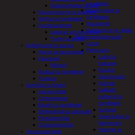
tarvikkeet
Kylpypyyhkeet ja takit
Maaliruiskut ja
Sisustustyynyt ja päälliset
tarvikkeet
Verhot ja tarvikkeet
Naulaimet
Vuodevaatteet
Pulttipyssyt ja räikät
Lakanat ja tyynynlinat
Rakennusmateriaalit
Tyynyt ja peitot
Listat
Kylpyhuone ja sauna
Pienrauta
Harjat ja pesuaineet
Lukot ja
Kalusteet
hakaset
Mittarit
Koukut
Kiukaat ja tarvikkeet
Kalustejalat
Tuoksut
Kulmat
Kynttilät ja lyhdyt
Sakkelit,
Led-kynttilät
pylpyrät ja
Lyhtytelineet
tarvikkeet
Muotit ja tarvikkeet
Saranat
Öljykynttilät ja ulkotulet
Vaijerilukot ja
Pöytäkynttilät
klemmarit
Tuoksukynttilät
Vetimet ja
Sisustusesineet