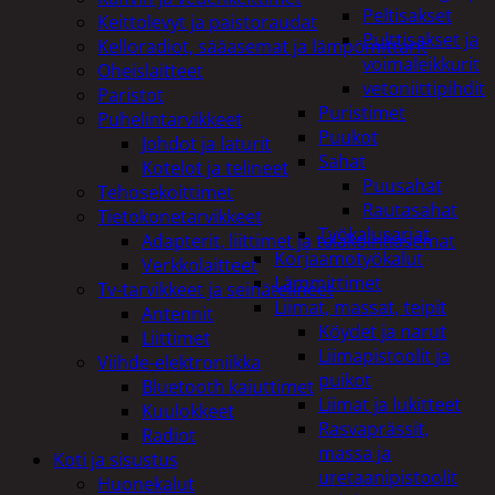
Peltisakset
Keittolevyt ja paistoraudat
Pulttisakset ja
Kelloradiot, sääasemat ja lämpömittarit
voimaleikkurit
Oheislaitteet
vetoniittipihdit
Paristot
Puristimet
Puhelintarvikkeet
Puukot
Johdot ja laturit
Sahat
Kotelot ja telineet
Puusahat
Tehosekoittimet
Rautasahat
Tietokonetarvikkeet
Työkalusarjat
Adapterit, liittimet ja telakointiasemat
Korjaamotyökalut
Verkkolaitteet
Lämmittimet
Tv-tarvikkeet ja seinätelineet
Liimat, massat, teipit
Antennit
Köydet ja narut
Liittimet
Liimapistoolit ja
Viihde-elektroniikka
puikot
Bluetooth kaiuttimet
Liimat ja lukitteet
Kuulokkeet
Rasvaprässit,
Radiot
massa ja
Koti ja sisustus
uretaanipistoolit
Huonekalut