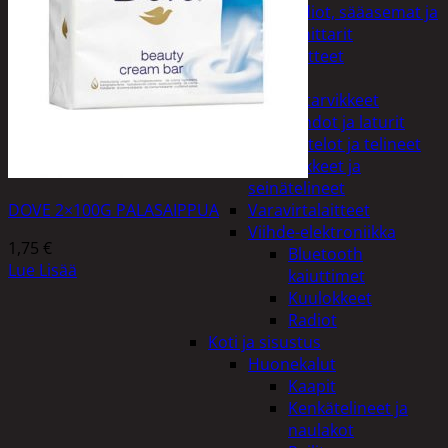
Kelloradiot, sääasemat ja
lämpömittarit
Oheislaitteet
Paristot
Puhelintarvikkeet
Johdot ja laturit
Kotelot ja telineet
Tv-tarvikkeet ja
seinätelineet
DOVE 2×100G PALASAIPPUA
Varavirtalaitteet
Viihde-elektroniikka
1,75
€
Bluetooth
Lue Lisää
kaiuttimet
Kuulokkeet
Radiot
Koti ja sisustus
Huonekalut
Kaapit
Kenkätelineet ja
naulakot