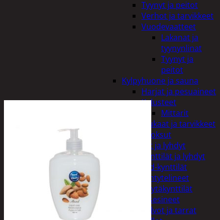
Tyynyt ja peitot
Verhot ja tarvikkeet
Vuodevaatteet
Lakanat ja
tyynynlinat
Tyynyt ja
peitot
Kylpyhuone ja sauna
Harjat ja pesuaineet
Kalusteet
Mittarit
Kiukaat ja tarvikkeet
Tuoksut
Kynttilät ja lyhdyt
Kynttilät ja lyhdyt
Led-kynttilät
Lyhtytelineet
Pöytäkynttilät
Sisustusesineet
Kalvot ja tarrat