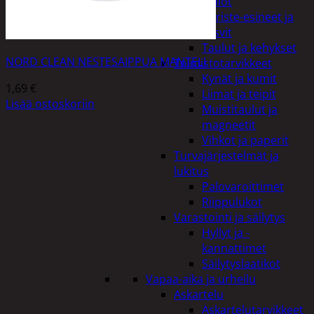
Kellot
Koriste-esineet ja
kasvit
Taulut ja kehykset
NORD CLEAN NESTESAIPPUA MANTELI
Toimistotarvikkeet
Kynät ja kumit
1,69
€
Liimat ja teipit
Lisää ostoskoriin
Muistitaulut ja
magneetit
Vihkot ja paperit
Turvajärjestelmät ja
lukitus
Palovaroittimet
Riippulukot
Varastointi ja säilytys
Hyllyt ja -
kannattimet
Säilytyslaatikot
Vapaa-aika ja urheilu
Askartelu
Askartelutarvikkeet