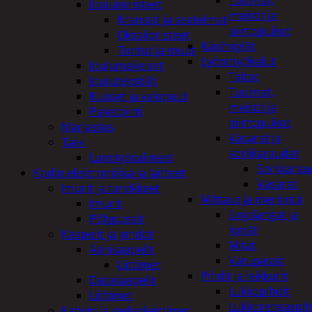
Tuurnat,
Joulukoristeet
meistit ja
Kranssit ja asetelmat
piirtopuikot
Oksakoristeet
Käsihöylät
Tontut ja muut
Lyöntityökalut
Joulumakeiset
Taltat
Joulutekstiilit
Tuurnat,
Kuuset ja valopuut
meistit ja
Paketointi
piirtopuikot
Marjastus
Vasarat ja
Talvi
sorkkaraudat
Lumityövälineet
Sorkkarau
Kodin elektroniikka ja laitteet
Vasarat
Imurit ja tarvikkeet
Mittaus ja merkintä
Imurit
Linjalangat ja
Pölypussit
kynät
Kaapelit ja johdot
Mitat
Äänikaapelit
Vatupassit
Liittimet
Pihdit ja leikkurit
Datakaapelit
Lukkopihdit
Liittimet
Lukkorengaspih
Kahvin ja vedenkeittimet