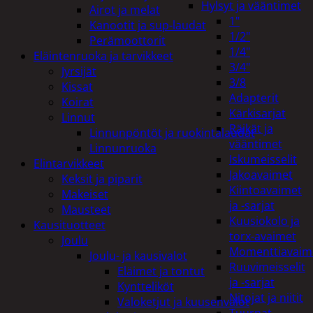
Hylsyt ja vääntimet
Airot ja melat
1"
Kanootit ja sup-laudat
1/2"
Perämoottorit
1/4"
Eläintenruoka ja tarvikkeet
3/4"
Jyrsijät
3/8
Kissat
Adapterit
Koirat
Kärkisarjat
Linnut
Räikät ja
Linnunpöntöt ja ruokintalaudat
vääntimet
Linnunruoka
Iskumeisselit
Elintarvikkeet
Jakoavaimet
Keksit ja piparit
Kiintoavaimet
Makeiset
ja -sarjat
Mausteet
Kuusiokolo ja
Kausituotteet
torx-avaimet
Joulu
Momenttiavaim
Joulu- ja kausivalot
Ruuvimeisselit
Eläimet ja tontut
ja -sarjat
Kyntteliköt
Nitojat ja niitit
Valoketjut ja kuusenvalot