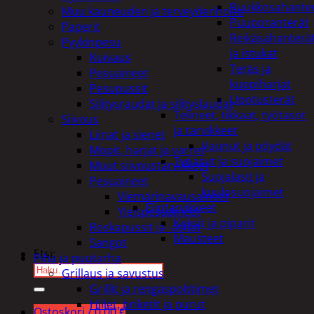
Puukkosahante
Muu kauneuden ja terveydenhoito
Puuporanterät
Paperit
Reikäsahanterä
Pyykinpesu
ja istukat
Kuivaus
Teräs ja
Pesuaineet
kuppiharjat
Pesupussit
Upotusterät
Silitysraudat ja silityslaudat
Telineet, tikkaat, työtasot
Siivous
ja tarvikkeet
Liinat ja sienet
Vaunut ja pöydät
Mopit, harjat ja varret
Työasut ja suojaimet
Muut siivoustarvikkeet
Suojalasit ja
Pesuaineet
kuulosuojaimet
Viemärinavausaineet
Elintarvikkeet
Yleispesuaineet
Keksit ja piparit
Roskapussit ja -astiat
Mausteet
Sangot
Etsi:
Piha ja puutarha
Grillaus ja savustus
Grillit ja rengaspolttimet
Hiilet, briketit ja purut
Ostoskori /
0,00
€