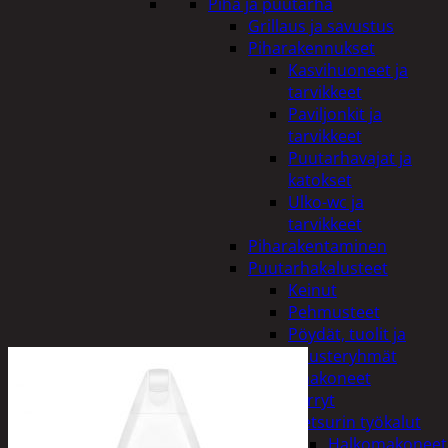
Piha ja puutarha
Grillaus ja savustus
Piharakennukset
Kasvihuoneet ja
tarvikkeet
Paviljonkit ja
tarvikkeet
Puutarhavajat ja
katokset
Ulko-wc ja
tarvikkeet
Piharakentaminen
Puutarhakalusteet
Keinut
Pehmusteet
Pöydät, tuolit ja
kalusteryhmät
Puutarhakoneet
Kärryt
Metsurin työkalut
Halkomakoneet