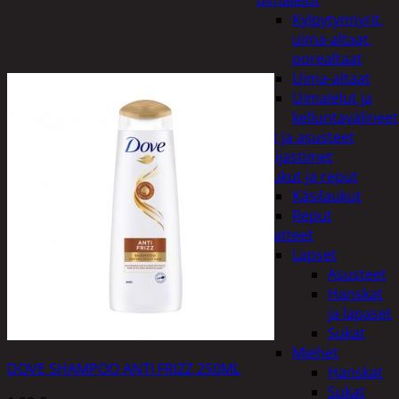
uimalelut
Kylpytynnyrit,
uima-altaat,
porealtaat
Uima-altaat
Uimalelut ja
kelluntavälineet
Vaatteet ja asusteet
Heijastimet
Laukut ja reput
Käsilaukut
Reput
Vaatteet
Lapset
Asusteet
Hanskat
ja lapaset
Sukat
Miehet
DOVE SHAMPOO ANTI FRIZZ 250ML
Hanskat
Sukat