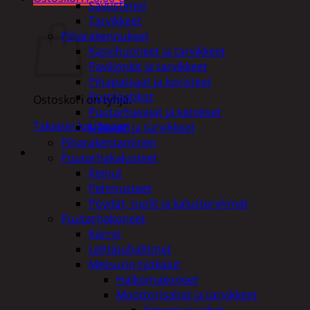
Savustimet
Ostoskori
Tarvikkeet
Piharakennukset
Kasvihuoneet ja tarvikkeet
Paviljonkit ja tarvikkeet
Pihapatsaat ja koristeet
Postilaatikot
Ostoskori on tyhjä.
Puutarhavajat ja katokset
Takaisin kauppaan
Ulko-wc ja tarvikkeet
Piharakentaminen
Puutarhakalusteet
Keinut
Pehmusteet
Pöydät, tuolit ja kalusteryhmät
Puutarhakoneet
Kärryt
Lehtipuhaltimet
Metsurin työkalut
Halkomakoneet
Moottorisahat ja tarvikkeet
Kirveet ja sahat