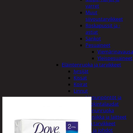
varret
Muut
siivoustarvikkeet
Roskapussit ja -
astiat
Sankot
Pesuaineet
Viemärinavausa
Yleispesuaineet
Eläintenruoka ja tarvikkeet
Jyrsijät
Kissat
Koirat
Linnut
Linnunpöntöt ja
ruokintalaudat
Linnunruoka
Kodin elektroniikka ja laitteet
Imurit ja tarvikkeet
Kaapelit ja johdot