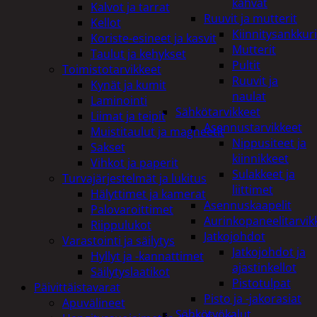
kahvat
Kalvot ja tarrat
Ruuvit ja mutterit
Kellot
Kiinnitysankkuri
Koriste-esineet ja kasvit
Mutterit
Taulut ja kehykset
Pultit
Toimistotarvikkeet
Ruuvit ja
Kynät ja kumit
naulat
Laminointi
Sähkötarvikkeet
Liimat ja teipit
Asennustarvikkeet
Muistitaulut ja magneetit
Nippusiteet ja
Sakset
kiinnikkeet
Vihkot ja paperit
Sulakkeet ja
Turvajärjestelmät ja lukitus
liittimet
Hälyttimet ja kamerat
Asennuskaapelit
Palovaroittimet
Aurinkopaneelitarvik
Riippulukot
Jatkojohdot
Varastointi ja säilytys
Jatkojohdot ja
Hyllyt ja -kannattimet
ajastinkellot
Säilytyslaatikot
Pistotulpat
Päivittäistavarat
Pisto ja -jakorasiat
Apuvälineet
Sähkötyökalut