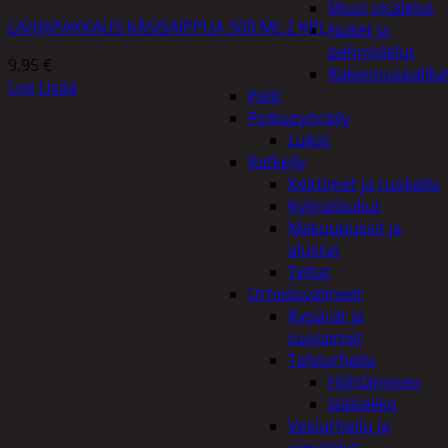
Muut sisälelut
LAHJAPAKKAUS KÄSISAIPPUA 500 ML 2 KPL
Nuket ja
pehmolelut
9,95
€
Rakennuspalika
Lue Lisää
Pelit
Polkupyöräily
Lukot
Retkeily
Keittimet ja ruokailu
Kylmälaukut
Makuupussit ja
alustat
Teltat
Urheiluvälineet
Kypärät ja
suojaimet
Talviurheilu
Hiihtäminen
Jääkiekko
Vesiurheilu ja