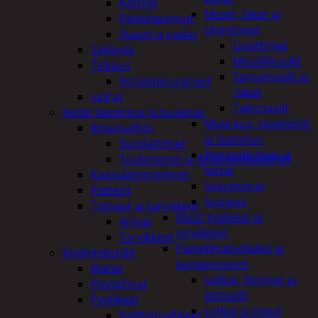
Kattilat
Maalit, lakat ja
Paistinpannut
ohentimet
Vuoat ja padat
Liuottimet
Säilöntä
Metallimaalit
Tiskaus
Spraymaalit ja
Astianpesuaineet
-lakat
vaa'at
Talomaalit
Kodin lämmitys ja tuuletus
Muuraus, tapetointi
Ilmanvaihto
ja laatoitus
Suodattimet
Pensselit telat ja
Tuulettimet ja Ilmastointilaitteet
lastat
Kaasulämmittimet
Sekoittimet
Patterit
Suojaus
Tulisijat ja tarvikkeet
Muut työkalut ja
Arinat
tarvikkeet
Tarvikkeet
Paineilmatyökalut ja
Kodintekstiilit
kompressorit
Matot
Letkut, liittimet ja
Pöytäliinat
pistoolit
Pyyhkeet
Letkut ja muut
Keittiöpyyhkeet