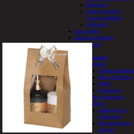
Miniatyyri
Sakset, liimat ja
muut tarvikkeet
Värikynät
Harrasteet
Käsityötarvikkeet
Langat
Lelut
Ilmapallot
Pihalelut
Hiekkalaatikkole
Muut pihalelut
Pallot
Vesipyssyt
Radio-ohjattavat
Sisälelut
Leikkiautot ja
työkoneet
Muovailuvahat
ja limat