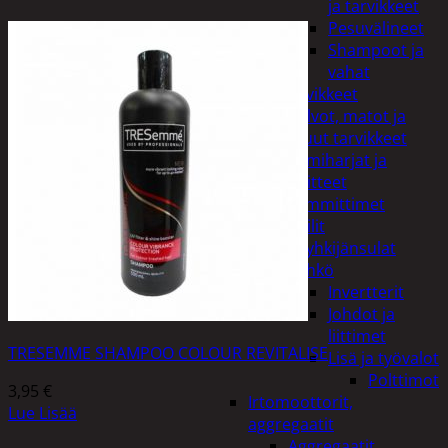
ja tarvikkeet
Pesuvälineet
Shampoot ja
vahat
Autotarvikkeet
Kalvot, matot ja
muut tarvikkeet
Lumiharjat ja
peitteet
Lämmittimet
Peilit
Pyyhkijänsulat
Sähkö
Invertterit
Johdot ja
liittimet
TRESEMME SHAMPOO COLOUR REVITALISE
Lisä ja työvalot
Polttimot
3,95
€
Irtomoottorit,
Lue Lisää
aggregaatit
Aggregaatit