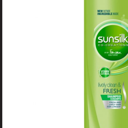
Tuotevalikoima
Poistotuotteet
Kausituotteet
Joulu
Joulu- ja kausivalot
Eläimet ja
tontut
Kyntteliköt
Valoketjut ja
kuusenvalot
Joulukoristeet
Kranssit ja
asetelmat
Tontut ja
muut
Joulutekstiilit
Paketointi
Marjastus
Talvi
Päivittäistavarat