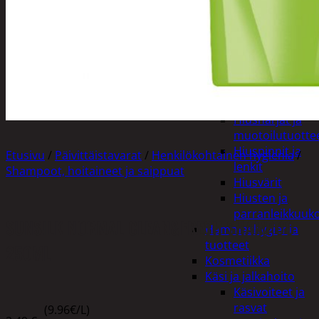
Apuvälineet
Hengityssuojaimet ja
desinfiointi
Henkilökohtainen
hygienia
Deodorantit
Hiustenhoito
Hiusharjat ja
muotoilutuotte
Hiuspinnit ja
Etusivu
/
Päivittäistavarat
/
Henkilökohtainen hygienia
/
lenkit
Shampoot, hoitaineet ja saippuat
Hiusvärit
Hiusten ja
parranleikkuuk
SUNSILK NORMAL CLEAN&FRESH SHAMPOO
Hammashygienia
tuotteet
250ML
Kosmetiikka
Käsi ja jalkahoito
Käsivoiteet ja
rasvat
(9.96€/L)