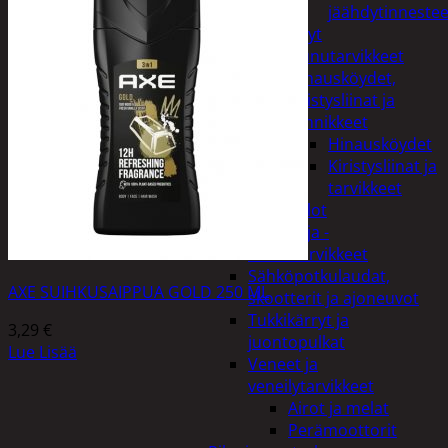
jäähdytinnestee
Öljyt
Perävaunutarvikkeet
Hinausköydet,
kiristysliinat ja
kiinnikkeet
Hinausköydet
Kiristysliinat ja
tarvikkeet
Valot
Rengas ja -
vannetarvikkeet
Sähköpotkulaudat,
AXE SUIHKUSAIPPUA GOLD 250 ML
skootterit ja ajoneuvot
Tukkikärryt ja
3,29
€
juontopulkat
Lue Lisää
Veneet ja
veneilytarvikkeet
Airot ja melat
Perämoottorit