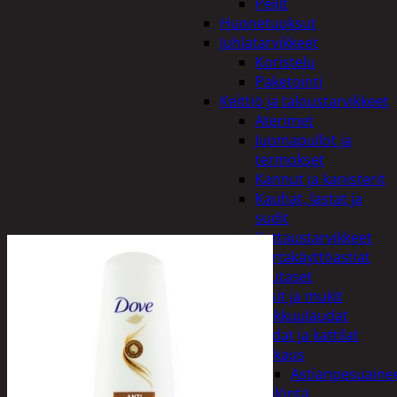
Peilit
Huonetuoksut
Juhlatarvikkeet
Koristelu
Paketointi
Keittiö ja taloustarvikkeet
Aterimet
Juomapullot ja
termokset
Kannut ja kanisterit
Kauhat, lastat ja
sudit
Kattaustarvikkeet
Kertakäyttöastiat
Lautaset
Lasit ja mukit
Leikkuulaudat
Padat ja kattilat
Tiskaus
Astianpesuaine
Säilöntä