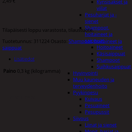
2,49
€
Kynsisakset ja
viilat
Pesuharjat ja -
sienet
Shampoot,
Tilapäisesti loppu varastosta, tilaustuote.
hoitaineet ja
saippuat
Tuotetunnus:
311224
Osasto:
Shampoot, hoitaineet ja
Hoitoaineet
saippuat
Käsisaippuat
Lisätiedot
Shampoot
Suihkusaippuat
Paino
0,3 kg (kilogramma)
Hyvinvointi
Muu kauneuden ja
terveydenhoito
Pyykinpesu
Tutustu myös
Kuivaus
Pesuaineet
Pesupussit
Siivous
Liinat ja sienet
Mopit, harjat ja