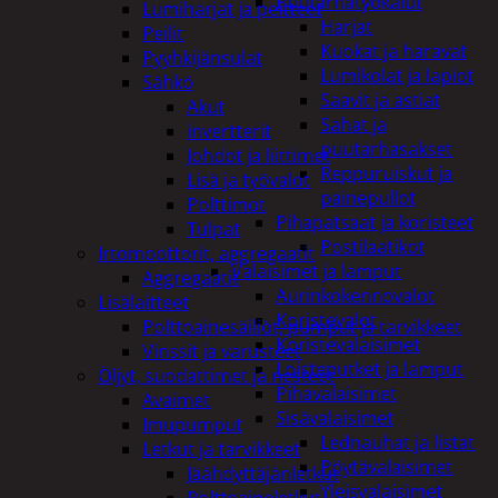
Puutarhatyökalut
Lumiharjat ja peitteet
Harjat
Peilit
Kuokat ja haravat
Pyyhkijänsulat
Lumikolat ja lapiot
Sähkö
Saavit ja astiat
Akut
Sahat ja
invertterit
puutarhasakset
Johdot ja liittimet
Reppuruiskut ja
Lisä ja työvalot
painepullot
Polttimot
Pihapatsaat ja koristeet
Tulpat
Postilaatikot
Irtomoottorit, aggregaatit
Valaisimet ja lamput
Aggregaatit
Aurinkokennovalot
Lisälaitteet
Koristevalot
Polttoainesäiliöt, pumput ja tarvikkeet
Koristevalaisimet
Vinssit ja varusteet
Loisteputket ja lamput
Öljyt, suodattimet ja nesteet
Pihavalaisimet
Avaimet
Sisävalaisimet
Imupumput
Lednauhat ja listat
Letkut ja tarvikkeet
Pöytävalaisimet
Jäähdyttäjänletkut
Yleisvalaisimet
Polttoaineletkut