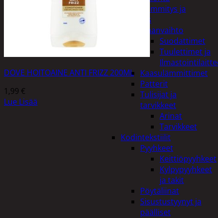
Kodin lämmitys ja
tuuletus
Ilmanvaihto
Suodattimet
Tuulettimet ja
Ilmastointilaitte
DOVE HOITOAINE ANTI FRIZZ 200ML
Kaasulämmittimet
Patterit
1,99
€
Tulisijat ja
Lue Lisää
tarvikkeet
Arinat
Tarvikkeet
Kodintekstiilit
Pyyhkeet
Keittiöpyyhkeet
Kylpypyyhkeet
ja takit
Pöytäliinat
Sisustustyynyt ja
päälliset