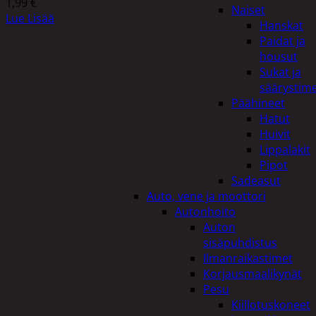
1,99
€
Naiset
Lue Lisää
Hanskat
Paidat ja
housut
Sukat ja
säärystim
Päähineet
Hatut
Huivit
Lippalakit
Pipot
Sadeasut
Auto, vene ja moottori
Autonhoito
Auton
sisäpuhdistus
Ilmanraikastimet
Korjausmaalikynät
Pesu
Kiillotuskoneet