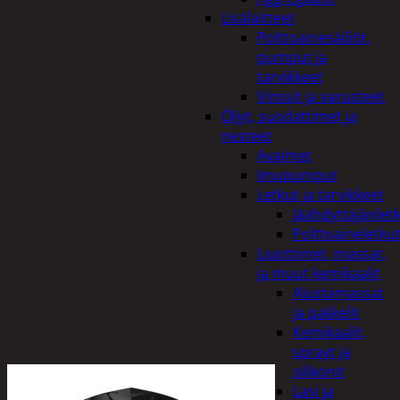
Lisälaitteet
Polttoainesäiliöt,
pumput ja
tarvikkeet
Vinssit ja varusteet
Öljyt, suodattimet ja
nesteet
Avaimet
Imupumput
Letkut ja tarvikkeet
Jäähdyttäjänlet
Polttoaineletku
Liuottimet, massat,
ja muut kemikaalit
Alustamassat
ja pakkelit
Kemikaalit,
sprayt ja
silikonit
Lasi ja