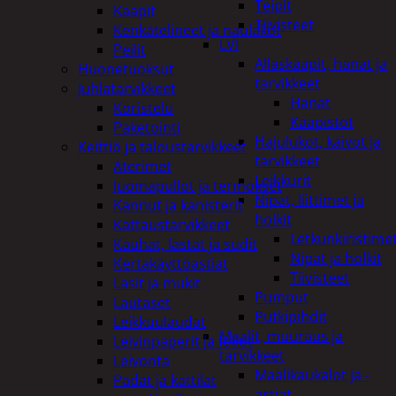
Teipit
Kaapit
Tiivisteet
Kenkätelineet ja naulakot
LVI
Peilit
Allaskaapit, hanat ja
Huonetuoksut
tarvikkeet
Juhlatarvikkeet
Hanat
Koristelu
Kaapistot
Paketointi
Hajulukot, kaivot ja
Keittiö ja taloustarvikkeet
tarvikkeet
Aterimet
Leikkurit
Juomapullot ja termokset
Nipat, liittimet ja
Kannut ja kanisterit
holkit
Kattaustarvikkeet
Letkunkiristime
Kauhat, lastat ja sudit
Nipat ja holkit
Kertakäyttöastiat
Tiivisteet
Lasit ja mukit
Pumput
Lautaset
Putkipihdit
Leikkuulaudat
Maalit, muuraus ja
Leivinpaperit ja foliot
tarvikkeet
Leivonta
Maalikaukalot ja -
Padat ja kattilat
astiat