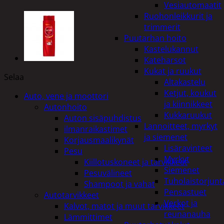
Vesiautomaatit
Ruohonleikkurit ja
trimmerit
Puutarhan hoito
Kastelukannut
Kateharsot
Kukat ja ruukut
Selaa
Altakastelu
Ketjut, koukut
Auto, vene ja moottori
ja kiinnikkeet
Autonhoito
Kukkaruukut
Auton sisäpuhdistus
Lannoitteet, myrkyt
ilmanraikastimet
ja siemenet
Korjausmaalikynät
Lisäravinteet
Pesu
Myrkyt
Kiillotuskoneet ja tarvikkeet
Siemenet
Pesuvälineet
Tuholaistorjunt
Shampoot ja vahat
Pensastuet
Autotarvikkeet
Verkot ja
Kalvot, matot ja muut tarvikkeet
reunanauha
Lämmittimet