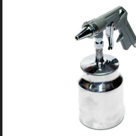
Tuotevalikoima
Poistotuotteet
Kausituotteet
Joulu
Joulu- ja kausivalot
Eläimet ja tontu
Kyntteliköt
Valoketjut ja k
Joulukoristeet
Kranssit ja ase
Tontut ja muut
Joulutekstiilit
Paketointi
Marjastus
Talvi
Päivittäistavarat
Apuvälineet
Hengityssuojaimet ja desin