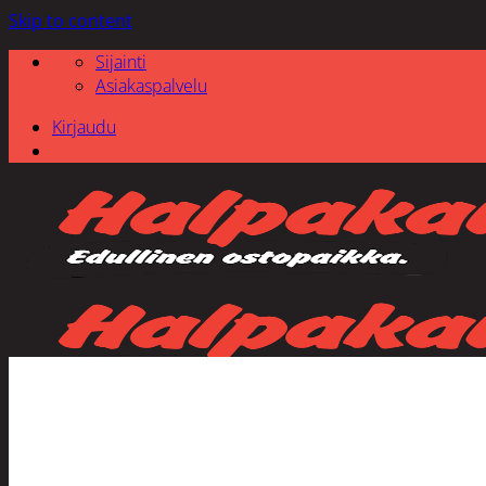
Skip to content
Sijainti
Asiakaspalvelu
Kirjaudu
Etsi: