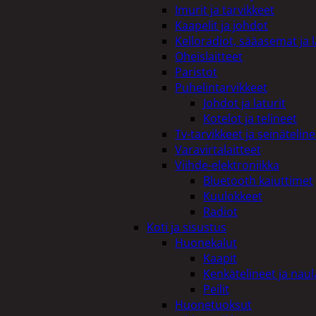
Imurit ja tarvikkeet
Kaapelit ja johdot
Tutustu myös
Kelloradiot, sääasemat ja 
Oheislaitteet
Paristot
Puhelintarvikkeet
Johdot ja laturit
Kotelot ja telineet
Tv-tarvikkeet ja seinäteline
Varavirtalaitteet
Viihde-elektroniikka
Bluetooth kaiuttimet
Kuulokkeet
Radiot
Koti ja sisustus
Huonekalut
Kaapit
Kenkätelineet ja naul
Peilit
Huonetuoksut