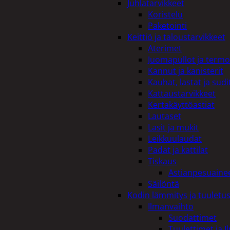
Juhlatarvikkeet
Koristelu
Paketointi
Keittiö ja taloustarvikkeet
Aterimet
Juomapullot ja termo
Kannut ja kanisterit
Kauhat, lastat ja sudi
Kattaustarvikkeet
Kertakäyttöastiat
Lautaset
Lasit ja mukit
Leikkuulaudat
Padat ja kattilat
Tiskaus
Astianpesuaine
Säilöntä
Kodin lämmitys ja tuuletu
Ilmanvaihto
Suodattimet
Tuulettimet ja I