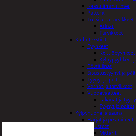
Kaasulämmittimet
Patterit
Tulisijat ja tarvikkeet
Arinat
Tarvikkeet
Kodintekstiilit
Pyyhkeet
Keittiöpyyhkeet
Kylpypyyhkeet ja
Pöytäliinat
Sisustustyynyt ja pääl
Tyynyt ja peitot
Verhot ja tarvikkeet
Vuodevaatteet
Lakanat ja tyyny
Tyynyt ja peitot
Kylpyhuone ja sauna
Harjat ja pesuaineet
Kalusteet
Mittarit