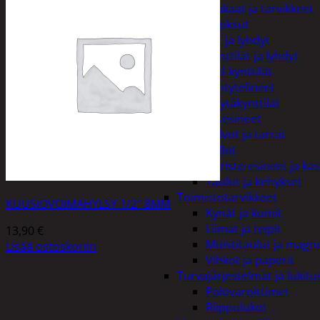
Kiukaat ja tarvikkeet
Tuoksut
Kynttilät ja lyhdyt
Kynttilät ja lyhdyt
Led-kynttilät
Lyhtytelineet
Pöytäkynttilät
Sisustusesineet
Kalvot ja tarrat
Kellot
Koriste-esineet ja kas
Taulut ja kehykset
Toimistotarvikkeet
KUUSIOVOIMAHYLSY 1/2″ 8MM
Kynät ja kumit
Liimat ja teipit
13,90
€
Muistitaulut ja magne
Lisää ostoskoriin
Vihkot ja paperit
Turvajärjestelmät ja lukitu
Palovaroittimet
Riippulukot