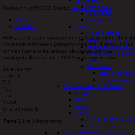
Pyykinpesu
Kuivaus
Tuotetunnus:
TN3035
Osasto:
Korjaamotyökalut
Pesuaineet
Kuvaus
Pesupussit
Lisätiedot
Siivous
Liinat ja sienet
Hiekkapuhallus on monipuolinen puhdistusmenetelmä, joka 
Mopit, harjat ja varre
perusteellisesti ennen jatkoprosessointia. Hiekkapuhallus s
Muut siivoustarvikke
vahingoittamatta kuitenkaan alkuperäistä pintaa.
Roskapussit ja -astiat
Soodapuhallin vaatii min. 180 l/min kompressorin.
Sankot
Pesuaineet
Soveltuu mm:
Viemärinavausa
Lasikuitu
Yleispesuaineet
Tiili
Eläintenruoka ja tarvikkeet
Puu
Jyrsijät
Lasi
Kissat
Muovi
Koirat
Erilaiset metallit
Linnut
Linnunpöntöt ja ruok
Paino
0,8 kg (kilogramma)
Linnunruoka
Kodin elektroniikka ja laitteet