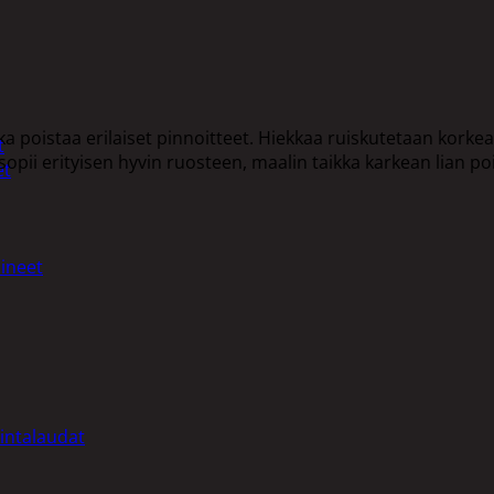
poistaa erilaiset pinnoitteet. Hiekkaa ruiskutetaan korke
t
opii erityisen hyvin ruosteen, maalin taikka karkean lian poi
et
ineet
intalaudat