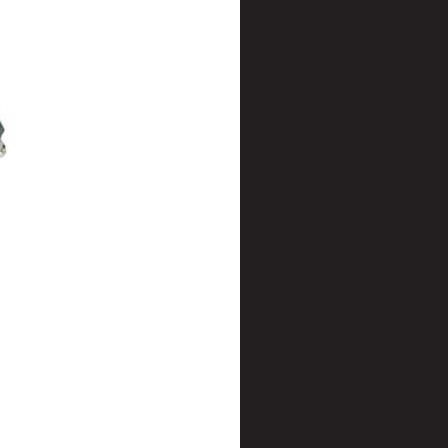
t
uusenvalot
telmat
fiointi