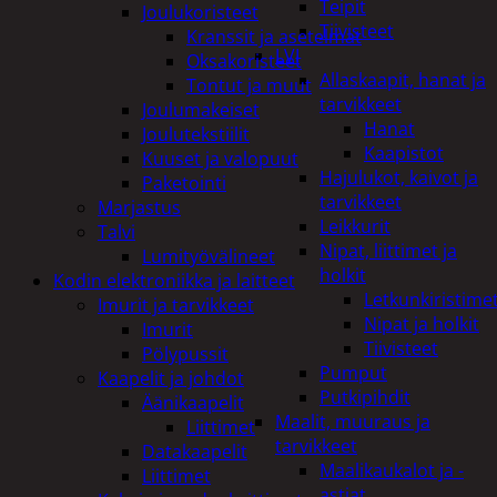
Teipit
Joulukoristeet
Tiivisteet
Kranssit ja asetelmat
LVI
Oksakoristeet
Allaskaapit, hanat ja
Tontut ja muut
tarvikkeet
Joulumakeiset
Hanat
Joulutekstiilit
Kaapistot
Kuuset ja valopuut
Hajulukot, kaivot ja
Paketointi
tarvikkeet
Marjastus
Leikkurit
Talvi
Nipat, liittimet ja
Lumityövälineet
holkit
Kodin elektroniikka ja laitteet
Letkunkiristime
Imurit ja tarvikkeet
Nipat ja holkit
Imurit
Tiivisteet
Pölypussit
Pumput
Kaapelit ja johdot
Putkipihdit
Äänikaapelit
Maalit, muuraus ja
Liittimet
tarvikkeet
Datakaapelit
Maalikaukalot ja -
Liittimet
astiat