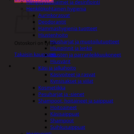
Hengityssuojaimet ja desinfiointi
Ostoskori
Henkilökohtainen hygienia
Aurinkorasvat
Deodorantit
Hammashygienia tuotteet
Hiustenhoito
Hiusharjat ja muotoilutuotteet
Ostoskori on tyhjä.
Hiuspinnit ja lenkit
Takaisin kauppaan
Hiusten ja parranleikkuukoneet
Hiusvärit
Käsi ja jalkahoito
Käsivoiteet ja rasvat
Kynsisakset ja viilat
Kosmetiikka
Pesuharjat ja -sienet
Shampoot, hoitaineet ja saippuat
Hoitoaineet
Käsisaippuat
Shampoot
Suihkusaippuat
Hyvinvointi