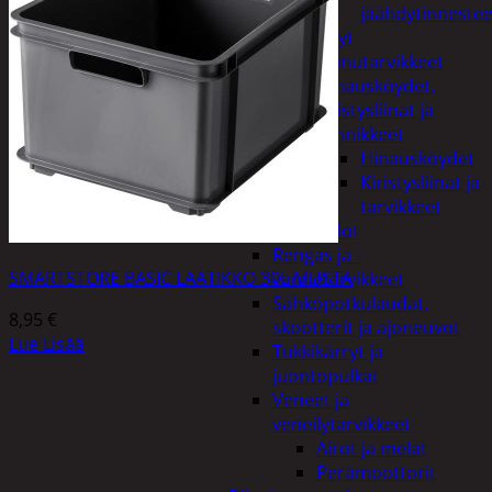
jäähdytinnestee
Öljyt
Perävaunutarvikkeet
Hinausköydet,
kiristysliinat ja
kiinnikkeet
Hinausköydet
Kiristysliinat ja
tarvikkeet
Valot
Rengas ja -
SMARTSTORE BASIC LAATIKKO 30L MUSTA
vannetarvikkeet
Sähköpotkulaudat,
8,95
€
skootterit ja ajoneuvot
Lue Lisää
Tukkikärryt ja
juontopulkat
Veneet ja
veneilytarvikkeet
Airot ja melat
Perämoottorit