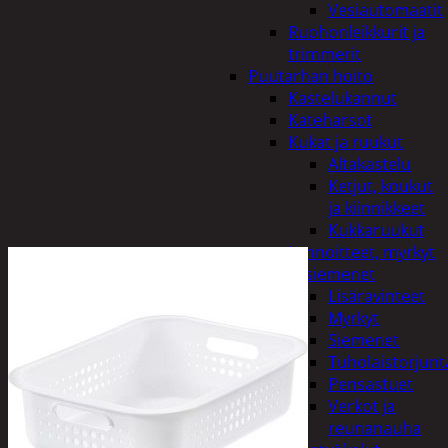
Vesiautomaatit
Ruohonleikkurit ja
trimmerit
Puutarhan hoito
Kastelukannut
Kateharsot
Kukat ja ruukut
Altakastelu
Ketjut, koukut
ja kiinnikkeet
Kukkaruukut
Lannoitteet, myrkyt
ja siemenet
Lisäravinteet
Myrkyt
Siemenet
Tuholaistorjunt
Pensastuet
Verkot ja
reunanauha