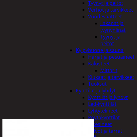
Tyynyt ja peitot
Verhot ja tarvikkeet
Vuodevaatteet
Lakanat ja
tyynynlinat
Tyynyt ja
peitot
Kylpyhuone ja sauna
Harjat ja pesuaineet
Kalusteet
Mittarit
Kiukaat ja tarvikkeet
Tuoksut
Kynttilät ja lyhdyt
Kynttilät ja lyhdyt
Led-kynttilät
Lyhtytelineet
Pöytäkynttilät
Sisustusesineet
Kalvot ja tarrat