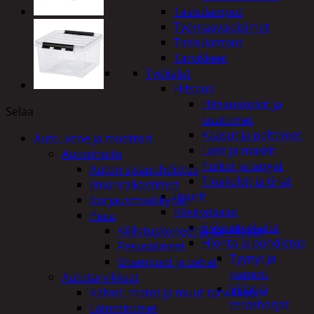
Taskulamput
Työmaavalaisimet
Taskulamput
Tarvikkeet
Työkalut
Hitsaus
Hitsauskolvit ja
Selaa
suuttimet
Kaasut ja polttimet
Auto, vene ja moottori
Lasit ja maskit
Autonhoito
Puikot ja langat
Auton sisäpuhdistus
Tinakolvit ja tinat
ilmanraikastimet
Imurit
Korjausmaalikynät
Käsityökalut
Pesu
Erikoistyökalut
Kiillotuskoneet ja tarvikkeet
Hionta ja puhdistus
Pesuvälineet
Tyynyt ja
Shampoot ja vahat
paperit
Autotarvikkeet
Viilat ja
Kalvot, matot ja muut tarvikkeet
teräsharjat
Lämmittimet