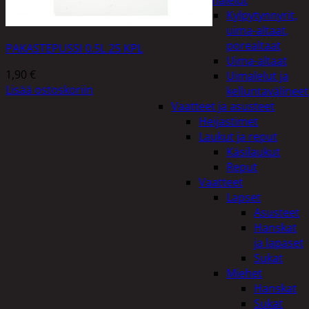
uimalelut
Kylpytynnyrit,
uima-altaat,
porealtaat
PAKASTEPUSSI 0.5L 25 KPL
Uima-altaat
1,90
€
Uimalelut ja
Lisää ostoskoriin
kelluntavälineet
Vaatteet ja asusteet
Heijastimet
Laukut ja reput
Käsilaukut
Reput
Vaatteet
Lapset
Asusteet
Hanskat
ja lapaset
Sukat
Miehet
Hanskat
Sukat