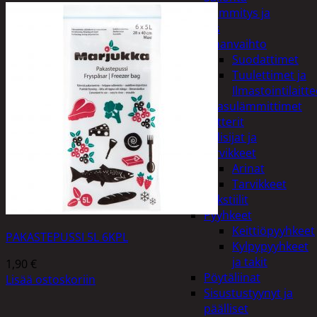
Kodin lämmitys ja
tuuletus
Ilmanvaihto
Suodattimet
Tuulettimet ja
Ilmastointilaitte
Kaasulämmittimet
Patterit
Tulisijat ja
tarvikkeet
Arinat
Tarvikkeet
Kodintekstiilit
Pyyhkeet
Keittiöpyyhkeet
PAKASTEPUSSI 5L 6KPL
Kylpypyyhkeet
ja takit
1,90
€
Pöytäliinat
Lisää ostoskoriin
Sisustustyynyt ja
päälliset