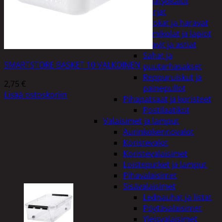
Puutarhatyökalut
Harjat
Kuokat ja haravat
Lumikolat ja lapiot
Saavit ja astiat
Sahat ja
SMARTSTORE BASKET 10 VALKOINEN
puutarhasakset
Reppuruiskut ja
2,75
€
painepullot
Lisää ostoskoriin
Pihapatsaat ja koristeet
Postilaatikot
Valaisimet ja lamput
Aurinkokennovalot
Koristevalot
Koristevalaisimet
Loisteputket ja lamput
Pihavalaisimet
Sisävalaisimet
Lednauhat ja listat
Pöytävalaisimet
Yleisvalaisimet