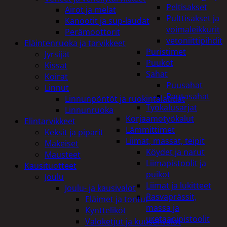
Peltisakset
Airot ja melat
Pulttisakset ja
Kanootit ja sup-laudat
voimaleikkurit
Perämoottorit
vetoniittipihdit
Eläintenruoka ja tarvikkeet
Puristimet
Jyrsijät
Puukot
Kissat
Sahat
Koirat
Puusahat
Linnut
Rautasahat
Linnunpöntöt ja ruokintalaudat
Työkalusarjat
Linnunruoka
Korjaamotyökalut
Elintarvikkeet
Lämmittimet
Keksit ja piparit
Liimat, massat, teipit
Makeiset
Köydet ja narut
Mausteet
Liimapistoolit ja
Kausituotteet
puikot
Joulu
Liimat ja lukitteet
Joulu- ja kausivalot
Rasvaprässit,
Eläimet ja tontut
massa ja
Kyntteliköt
uretaanipistoolit
Valoketjut ja kuusenvalot