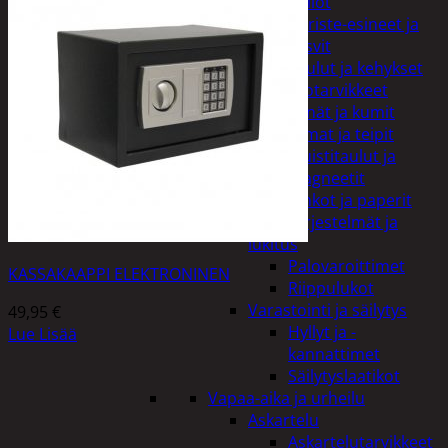
Kellot
Koriste-esineet ja
kasvit
Taulut ja kehykset
Toimistotarvikkeet
Kynät ja kumit
Liimat ja teipit
Muistitaulut ja
magneetit
Vihkot ja paperit
Turvajärjestelmät ja
lukitus
Palovaroittimet
KASSAKAAPPI ELEKTRONINEN
Riippulukot
Varastointi ja säilytys
49,95
€
Hyllyt ja -
Lue Lisää
kannattimet
Säilytyslaatikot
Vapaa-aika ja urheilu
Askartelu
Askartelutarvikkeet