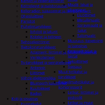
Kahvin ja vedenkeittimet
Maalit, lakat ja
Keittolevyt ja paistoraudat
ohentimet
Kelloradiot, sääasemat ja lämpömittarit
Liuottimet
Oheislaitteet
Metallimaalit
Paristot
Spraymaalit ja
Puhelintarvikkeet
-lakat
Johdot ja laturit
Talomaalit
Kotelot ja telineet
Muuraus, tapetointi
Tehosekoittimet
ja laatoitus
Tietokonetarvikkeet
Pensselit telat ja
Adapterit, liittimet ja telakointiasemat
lastat
Verkkolaitteet
Sekoittimet
Tv-tarvikkeet ja seinätelineet
Suojaus
Antennit
Muut työkalut ja
Liittimet
tarvikkeet
Viihde-elektroniikka
Paineilmatyökalut ja
Bluetooth kaiuttimet
kompressorit
Kuulokkeet
Letkut, liittimet ja
Radiot
pistoolit
Koti ja sisustus
Letkut ja muut
Huonekalut