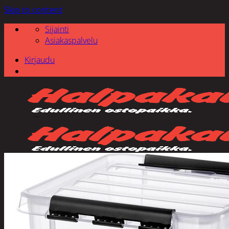
Skip to content
Sijainti
Asiakaspalvelu
Kirjaudu
Etsi: