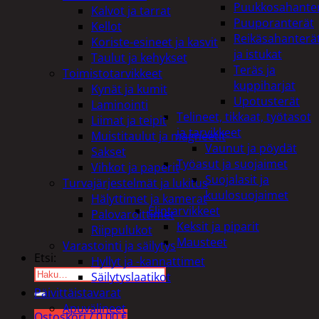
Puukkosahante
Kalvot ja tarrat
Puuporanterät
Kellot
Reikäsahanterä
Koriste-esineet ja kasvit
ja istukat
Taulut ja kehykset
Teräs ja
Toimistotarvikkeet
kuppiharjat
Kynät ja kumit
Upotusterät
Laminointi
Telineet, tikkaat, työtasot
Liimat ja teipit
ja tarvikkeet
Muistitaulut ja magneetit
Vaunut ja pöydät
Sakset
Työasut ja suojaimet
Vihkot ja paperit
Suojalasit ja
Turvajärjestelmät ja lukitus
kuulosuojaimet
Hälyttimet ja kamerat
Elintarvikkeet
Palovaroittimet
Keksit ja piparit
Riippulukot
Mausteet
Varastointi ja säilytys
Etsi:
Hyllyt ja -kannattimet
Säilytyslaatikot
Päivittäistavarat
Apuvälineet
Ostoskori /
0,00
€