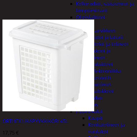
Kelloradiot, sääasemat ja
lämpömittarit
Oheislaitteet
Paristot
Puhelintarvikkeet
Johdot ja laturit
Kotelot ja telineet
Tv-tarvikkeet ja
seinätelineet
Varavirtalaitteet
Viihde-elektroniikka
Bluetooth
kaiuttimet
Kuulokkeet
Radiot
Koti ja sisustus
Huonekalut
Kaapit
ORTHEX LIKAPYYKKIKORI 45L
Kenkätelineet ja
naulakot
17,75
€