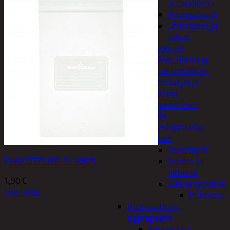
ja tarvikkeet
Pesuvälineet
Shampoot ja
vahat
Autotarvikkeet
Kalvot, matot ja
muut tarvikkeet
Lumiharjat ja
peitteet
Lämmittimet
Peilit
Pyyhkijänsulat
Sähkö
Invertterit
PAKASTEPUSSI 2L 10KPL
Johdot ja
liittimet
1,90
€
Lisä ja työvalot
Lue Lisää
Polttimot
Irtomoottorit,
aggregaatit
Aggregaatit