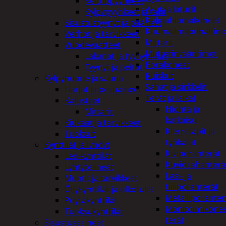
Keittiöpyyhkeet
Akut ja laturit
Kylpypyyhkeet ja takit
Kulmahiomakoneet
Sisustustyynyt ja päälliset
Kuumailmapuhaltim
Verhot ja tarvikkeet
Mittarit
Vuodevaatteet
Mutterinvääntimet
Lakanat ja tyynynlinat
Porakoneet
Tyynyt ja peitot
Ruiskut
Kylpyhuone ja sauna
Sahat ja sirkkelit
Harjat ja pesuaineet
Terät ja laikat
Kalusteet
Hionta ja
Mittarit
katkaisu
Kiukaat ja tarvikkeet
Kierretapit ja
Tuoksut
työkalut
Kynttilät ja lyhdyt
Kiviporanterät
Led-kynttilät
Kuviosahanterä
Lyhtytelineet
Lasi- ja
Muotit ja tarvikkeet
tiiliporanterät
Öljykynttilät ja ulkotulet
Metalliporanter
Pöytäkynttilät
Monitoimikone
Tuoksukynttilät
terät
Sisustusesineet