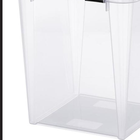
Tuotevalikoima
Poistotuotteet
Kausituotteet
Joulu
Joulu- ja kausivalot
Eläimet ja
tontut
Kyntteliköt
Valoketjut ja
kuusenvalot
Joulukoristeet
Kranssit ja
asetelmat
Tontut ja
muut
Joulutekstiilit
Paketointi
Marjastus
Talvi
Päivittäistavarat