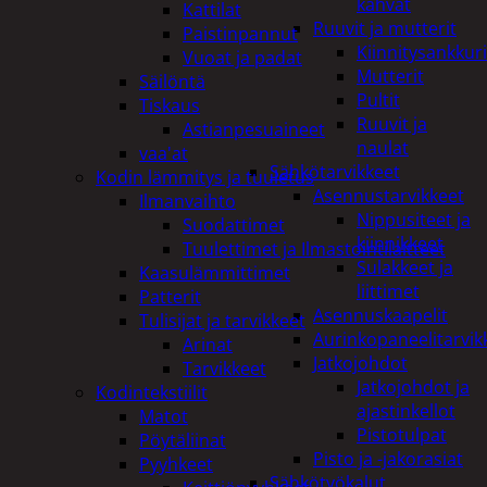
kahvat
Kattilat
Ruuvit ja mutterit
Paistinpannut
Kiinnitysankkuri
Vuoat ja padat
Mutterit
Säilöntä
Pultit
Tiskaus
Ruuvit ja
Astianpesuaineet
naulat
vaa'at
Sähkötarvikkeet
Kodin lämmitys ja tuuletus
Asennustarvikkeet
Ilmanvaihto
Nippusiteet ja
Suodattimet
kiinnikkeet
Tuulettimet ja Ilmastointilaitteet
Sulakkeet ja
Kaasulämmittimet
liittimet
Patterit
Asennuskaapelit
Tulisijat ja tarvikkeet
Aurinkopaneelitarvik
Arinat
Jatkojohdot
Tarvikkeet
Jatkojohdot ja
Kodintekstiilit
ajastinkellot
Matot
Pistotulpat
Pöytäliinat
Pisto ja -jakorasiat
Pyyhkeet
Sähkötyökalut