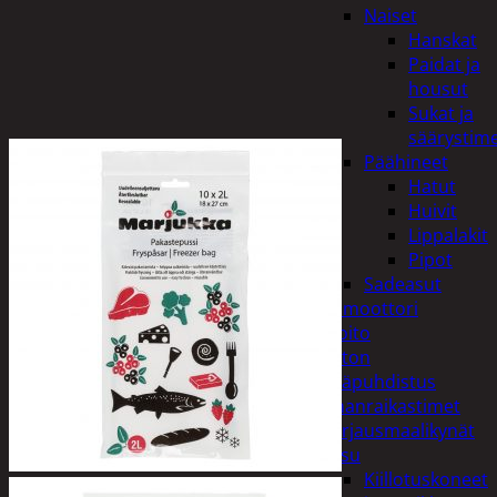
Naiset
Hanskat
Paidat ja
housut
Sukat ja
säärystim
Päähineet
Hatut
Huivit
Lippalakit
Pipot
Sadeasut
Auto, vene ja moottori
Autonhoito
Auton
sisäpuhdistus
Ilmanraikastimet
Korjausmaalikynät
Pesu
Kiillotuskoneet