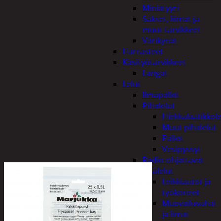
Miniatyyri
Sakset, liimat ja
muut tarvikkeet
Värikynät
Harrasteet
Käsityötarvikkeet
Langat
Lelut
Ilmapallot
Pihalelut
Hiekkalaatikkole
Muut pihalelut
Pallot
Vesipyssyt
Radio-ohjattavat
Sisälelut
Leikkiautot ja
työkoneet
Muovailuvahat
ja limat