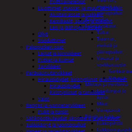
Tuurnat,
Polttoaineletkut
meistit ja
Liuottimet, massat, ja muut kemikaalit
piirtopuikot
Alustamassat ja pakkelit
Käsihöylät
Kemikaalit, sprayt ja silikonit
Lyöntityökalut
Lasi ja jäähdytinnesteet
Taltat
Öljyt
Tuurnat,
Suodattimet
meistit ja
Pakoputken osat
piirtopuikot
Laipat ja kiinnikkeet
Vasarat ja
Putket ja kulmat
sorkkaraudat
Tarvikkeet
Sorkkarau
Perävaunutarvikkeet
Vasarat
Hinausköydet, kiristysliinat ja kiinnikkeet
Mittaus ja merkintä
Hinausköydet
Linjalangat ja
Kiristysliinat ja tarvikkeet
kynät
Valot
Mitat
Rengas ja -vannetarvikkeet
Vatupassit
Pukit ja tunkit
Pihdit ja leikkurit
Sähköpotkulaudat, skootterit ja ajoneuvot
Lukkopihdit
Tukkikärryt ja juontopulkat
Lukkorengaspih
Veneet ja veneilytarvikkeet