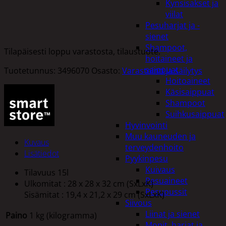
Kynsisakset ja
viilat
Pesuharjat ja -
sienet
Shampoot,
Tilapäisesti loppu varastosta, tilaustuote.
hoitaineet ja
saippuat
Tuotetunnus:
3496070
Osasto:
Varastointi ja säilytys
Hoitoaineet
Käsisaippuat
Shampoot
Suihkusaippuat
Hyvinvointi
Muu kauneuden ja
Kuvaus
terveydenhoito
Lisätiedot
Pyykinpesu
Kuivaus
Tilavuus 15l
Pesuaineet
Ulkomitat : 28 x 28 x 32 cm (SxLxK)
Pesupussit
Sisämitat : 19,4 x 21,2 x 29 cm (SxLxK)
Siivous
Liinat ja sienet
Paino
1 kg (kilogramma)
Mopit, harjat ja