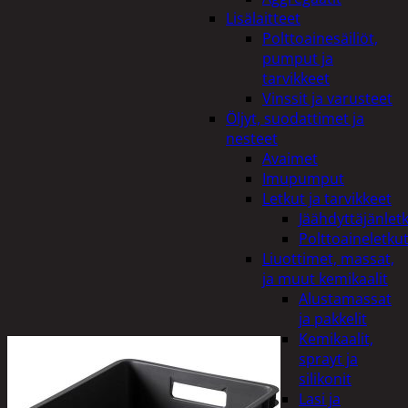
Lisälaitteet
Polttoainesäiliöt,
pumput ja
tarvikkeet
Vinssit ja varusteet
Öljyt, suodattimet ja
nesteet
Avaimet
Imupumput
Letkut ja tarvikkeet
Jäähdyttäjänlet
Polttoaineletku
Liuottimet, massat,
ja muut kemikaalit
Alustamassat
ja pakkelit
Kemikaalit,
sprayt ja
silikonit
Lasi ja