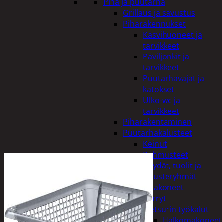
Piha ja puutarha
Grillaus ja savustus
Piharakennukset
Kasvihuoneet ja
tarvikkeet
Paviljonkit ja
tarvikkeet
Puutarhavajat ja
katokset
Ulko-wc ja
tarvikkeet
Piharakentaminen
Puutarhakalusteet
Keinut
Pehmusteet
Pöydät, tuolit ja
kalusteryhmät
Puutarhakoneet
Kärryt
Metsurin työkalut
Halkomakoneet