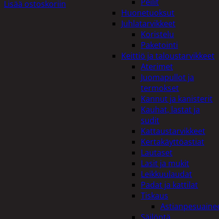
Peilit
Lisää ostoskoriin
Huonetuoksut
Juhlatarvikkeet
Koristelu
Paketointi
Keittiö ja taloustarvikkeet
Aterimet
Juomapullot ja
termokset
Kannut ja kanisterit
Kauhat, lastat ja
sudit
Kattaustarvikkeet
Kertakäyttöastiat
Lautaset
Lasit ja mukit
Leikkuulaudat
Padat ja kattilat
Tiskaus
Astianpesuaine
Säilöntä