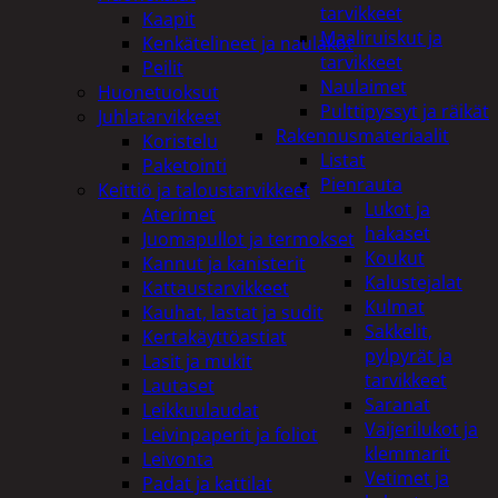
tarvikkeet
Kaapit
Maaliruiskut ja
Kenkätelineet ja naulakot
tarvikkeet
Peilit
Naulaimet
Huonetuoksut
Pulttipyssyt ja räikät
Juhlatarvikkeet
Rakennusmateriaalit
Koristelu
Listat
Paketointi
Pienrauta
Keittiö ja taloustarvikkeet
Lukot ja
Aterimet
hakaset
Juomapullot ja termokset
Koukut
Kannut ja kanisterit
Kalustejalat
Kattaustarvikkeet
Kulmat
Kauhat, lastat ja sudit
Sakkelit,
Kertakäyttöastiat
pylpyrät ja
Lasit ja mukit
tarvikkeet
Lautaset
Saranat
Leikkuulaudat
Vaijerilukot ja
Leivinpaperit ja foliot
klemmarit
Leivonta
Vetimet ja
Padat ja kattilat