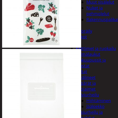
Muut sisälelut
Nuket ja
pehmolelut
Rakennuspalika
Pelit
Polkupyöräily
Lukot
Retkeily
Keittimet ja ruokailu
Kylmälaukut
Makuupussit ja
alustat
Teltat
Urheiluvälineet
Kypärät ja
suojaimet
Talviurheilu
Hiihtäminen
Jääkiekko
Vesiurheilu ja