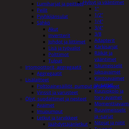
Hylsyt ja vääntimet
Lumiharjat ja peitteet
1"
Peilit
1/2"
Pyyhkijänsulat
1/4"
Sähkö
3/4"
Akut
3/8
invertterit
Adapterit
Johdot ja liittimet
Kärkisarjat
Lisä ja työvalot
Räikät ja
Polttimot
vääntimet
Tulpat
Iskumeisselit
Irtomoottorit, aggregaatit
Jakoavaimet
Aggregaatit
Kiintoavaimet
Lisälaitteet
ja -sarjat
Polttoainesäiliöt, pumput ja tarvikkeet
Kuusiokolo ja
Vinssit ja varusteet
torx-avaimet
Öljyt, suodattimet ja nesteet
Momenttiavaim
Avaimet
Ruuvimeisselit
Imupumput
ja -sarjat
Letkut ja tarvikkeet
Nitojat ja niitit
Jäähdyttäjänletkut