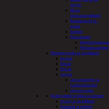
varret
Muut
Tutustu myös
siivoustarvikkeet
Roskapussit ja -
astiat
Sankot
Pesuaineet
Viemärinavausa
Yleispesuaineet
Eläintenruoka ja tarvikkeet
Jyrsijät
Kissat
Koirat
Linnut
Linnunpöntöt ja
ruokintalaudat
Linnunruoka
Kodin elektroniikka ja laitteet
Imurit ja tarvikkeet
Kaapelit ja johdot