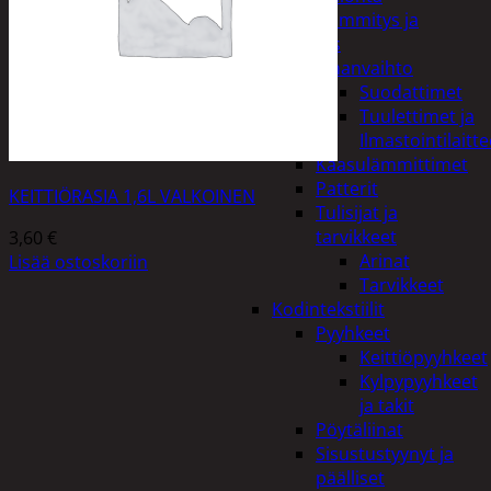
Kodin lämmitys ja
tuuletus
Ilmanvaihto
Suodattimet
Tuulettimet ja
Ilmastointilaitte
Kaasulämmittimet
Patterit
KEITTIÖRASIA 1,6L VALKOINEN
Tulisijat ja
tarvikkeet
3,60
€
Arinat
Lisää ostoskoriin
Tarvikkeet
Kodintekstiilit
Pyyhkeet
Keittiöpyyhkeet
Kylpypyyhkeet
ja takit
Pöytäliinat
Sisustustyynyt ja
päälliset