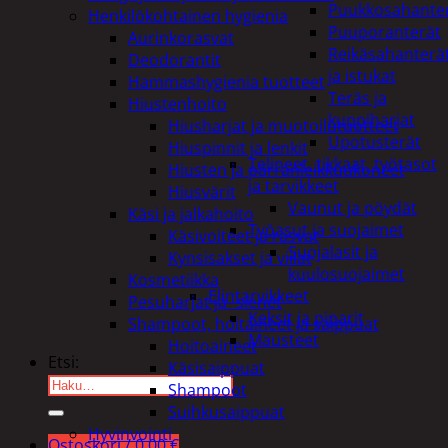
Puukkosahante
Henkilökohtainen hygienia
Puuporanterät
Aurinkorasvat
Reikäsahanterä
Deodorantit
ja istukat
Hammashygienia tuotteet
Teräs ja
Hiustenhoito
kuppiharjat
Hiusharjat ja muotoilutuotteet
Upotusterät
Hiuspinnit ja lenkit
Telineet, tikkaat, työtasot
Hiusten ja parranleikkuukoneet
ja tarvikkeet
Hiusvärit
Vaunut ja pöydät
Käsi ja jalkahoito
Työasut ja suojaimet
Käsivoiteet ja rasvat
Suojalasit ja
Kynsisakset ja viilat
kuulosuojaimet
Kosmetiikka
Elintarvikkeet
Pesuharjat ja -sienet
Keksit ja piparit
Shampoot, hoitaineet ja saippuat
Mausteet
Hoitoaineet
Etsi:
Käsisaippuat
Shampoot
Suihkusaippuat
Hyvinvointi
Ostoskori /
0,00
€