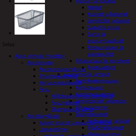
Puutarhatyökalut
Harjat
Kuokat ja haravat
Lumikolat ja lapiot
Saavit ja astiat
Sahat ja
puutarhasakset
Selaa
Reppuruiskut ja
painepullot
Auto, vene ja moottori
Pihapatsaat ja koristeet
Autonhoito
Postilaatikot
Auton sisäpuhdistus
Valaisimet ja lamput
ilmanraikastimet
Aurinkokennovalot
Korjausmaalikynät
Koristevalot
Pesu
Koristevalaisimet
Kiillotuskoneet ja tarvikkeet
Loisteputket ja lamput
Pesuvälineet
Pihavalaisimet
Shampoot ja vahat
Sisävalaisimet
Autotarvikkeet
Lednauhat ja listat
Kalvot, matot ja muut tarvikkeet
Pöytävalaisimet
Lämmittimet
Yleisvalaisimet
Lumiharjat ja peitteet