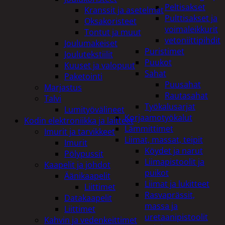
Peltisakset
Kranssit ja asetelmat
Pulttisakset ja
Oksakoristeet
voimaleikkurit
Tontut ja muut
vetoniittipihdit
Joulumakeiset
Puristimet
Joulutekstiilit
Puukot
Kuuset ja valopuut
Sahat
Paketointi
Puusahat
Marjastus
Rautasahat
Talvi
Työkalusarjat
Lumityövälineet
Korjaamotyökalut
Kodin elektroniikka ja laitteet
Lämmittimet
Imurit ja tarvikkeet
Liimat, massat, teipit
Imurit
Köydet ja narut
Pölypussit
Liimapistoolit ja
Kaapelit ja johdot
puikot
Äänikaapelit
Liimat ja lukitteet
Liittimet
Rasvaprässit,
Datakaapelit
massa ja
Liittimet
uretaanipistoolit
Kahvin ja vedenkeittimet