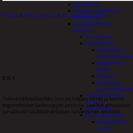
Apuvälineet
Hengityssuojaimet ja
Etusivu
/
Koti ja sisustus
/
Varastointi ja säilytys
desinfiointi
Henkilökohtainen
hygienia
SMARTSTORE BASIC LAATIKKO 30L
Deodorantit
Hiustenhoito
VALKOINEN
Hiusharjat ja
muotoilutuotte
Hiuspinnit ja
lenkit
Hiusvärit
8,95
€
Hiusten ja
parranleikkuuk
Hammashygienia
Tukeva säilytyslaatikko, jota on helppo siirtää ja kantaa
tuotteet
ergonomisten kädensijojen ansiosta. Laatikot pinoutuvat
Kosmetiikka
turvallisesti sisäkkäin erityisen turvareunan ansiosta.
Käsi ja jalkahoito
Käsivoiteet ja
rasvat