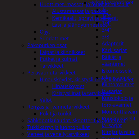
Hylsyt ja vääntimet
Liuottimet, massat, ja muut kemikaalit
1"
Alustamassat ja pakkelit
1/2"
Kemikaalit, sprayt ja silikonit
1/4"
Lasi ja jäähdytinnesteet
3/4"
Öljyt
3/8
Suodattimet
Adapterit
Pakoputken osat
Kärkisarjat
Laipat ja kiinnikkeet
Räikät ja
Putket ja kulmat
vääntimet
Tarvikkeet
Iskumeisselit
Perävaunutarvikkeet
Jakoavaimet
Hinausköydet, kiristysliinat ja kiinnikkeet
Kiintoavaimet
Hinausköydet
ja -sarjat
Kiristysliinat ja tarvikkeet
Kuusiokolo ja
Valot
torx-avaimet
Rengas ja -vannetarvikkeet
Momenttiavaim
Pukit ja tunkit
Ruuvimeisselit
Sähköpotkulaudat, skootterit ja ajoneuvot
ja -sarjat
Tukkikärryt ja juontopulkat
Nitojat ja niitit
Veneet ja veneilytarvikkeet