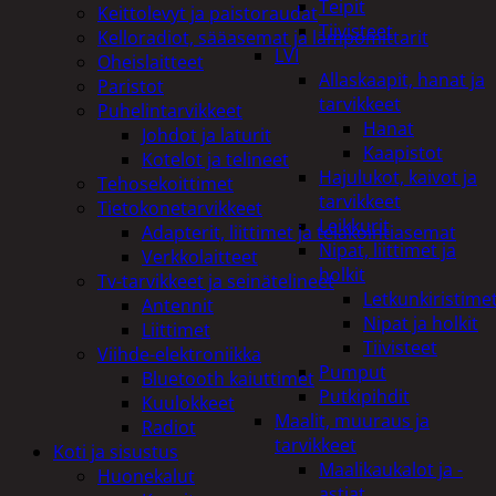
Teipit
Keittolevyt ja paistoraudat
Tiivisteet
Kelloradiot, sääasemat ja lämpömittarit
LVI
Oheislaitteet
Allaskaapit, hanat ja
Paristot
tarvikkeet
Puhelintarvikkeet
Hanat
Johdot ja laturit
Kaapistot
Kotelot ja telineet
Hajulukot, kaivot ja
Tehosekoittimet
tarvikkeet
Tietokonetarvikkeet
Leikkurit
Adapterit, liittimet ja telakointiasemat
Nipat, liittimet ja
Verkkolaitteet
holkit
Tv-tarvikkeet ja seinätelineet
Letkunkiristime
Antennit
Nipat ja holkit
Liittimet
Tiivisteet
Viihde-elektroniikka
Pumput
Bluetooth kaiuttimet
Putkipihdit
Kuulokkeet
Maalit, muuraus ja
Radiot
tarvikkeet
Koti ja sisustus
Maalikaukalot ja -
Huonekalut
astiat