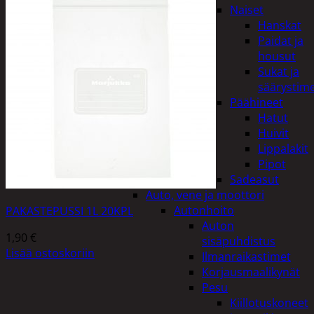
Naiset
Hanskat
Paidat ja
housut
Sukat ja
säärystim
Päähineet
Hatut
Huivit
Lippalakit
Pipot
Sadeasut
Auto, vene ja moottori
Autonhoito
PAKASTEPUSSI 1L 20KPL
Auton
1,90
€
sisäpuhdistus
Lisää ostoskoriin
Ilmanraikastimet
Korjausmaalikynät
Pesu
Kiillotuskoneet