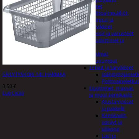
Lisälaitteet
Polttoainesäiliöt,
pumput ja
tarvikkeet
Vinssit ja varusteet
Öljyt, suodattimet ja
nesteet
Avaimet
Imupumput
Letkut ja tarvikkeet
SÄILYTYSKORI 14L HARMAA
Jäähdyttäjänlet
Polttoaineletku
3,50
€
Liuottimet, massat,
Lue Lisää
ja muut kemikaalit
Alustamassat
ja pakkelit
Kemikaalit,
sprayt ja
silikonit
Lasi ja