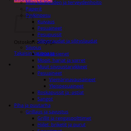
Muu kauneuden ja terveydenhoito
Ostoskori
Paperit
Pyykinpesu
Kuivaus
Pesuaineet
Pesupussit
Silitysraudat ja silityslaudat
Ostoskori on tyhjä.
Siivous
Takaisin kauppaan
Liinat ja sienet
Mopit, harjat ja varret
Muut siivoustarvikkeet
Pesuaineet
Viemärinavausaineet
Yleispesuaineet
Roskapussit ja -astiat
Sangot
Piha ja puutarha
Grillaus ja savustus
Grillit ja rengaspolttimet
Hiilet, briketit ja purut
Savustimet