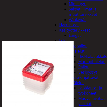
Miniatyyri
Sakset, liimat ja
muut tarvikkeet
Värikynät
Harrasteet
Käsityötarvikkeet
Langat
Lelut
Ilmapallot
Pihalelut
Hiekkalaatikkole
Muut pihalelut
Pallot
Vesipyssyt
Radio-ohjattavat
Sisälelut
Leikkiautot ja
työkoneet
Muovailuvahat
ja limat