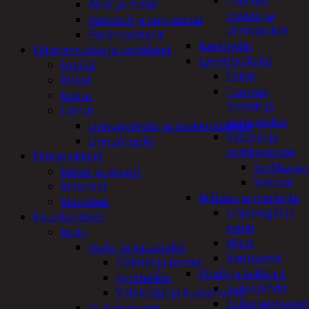
Tuurnat,
Airot ja melat
meistit ja
Kanootit ja sup-laudat
piirtopuikot
Perämoottorit
Käsihöylät
Eläintenruoka ja tarvikkeet
Lyöntityökalut
Jyrsijät
Taltat
Kissat
Tuurnat,
Koirat
meistit ja
Linnut
piirtopuikot
Linnunpöntöt ja ruokintalaudat
Vasarat ja
Linnunruoka
sorkkaraudat
Elintarvikkeet
Sorkkarau
Keksit ja piparit
Vasarat
Makeiset
Mittaus ja merkintä
Mausteet
Linjalangat ja
Kausituotteet
kynät
Joulu
Mitat
Joulu- ja kausivalot
Vatupassit
Eläimet ja tontut
Pihdit ja leikkurit
Kyntteliköt
Lukkopihdit
Valoketjut ja kuusenvalot
Lukkorengaspih
Joulukoristeet