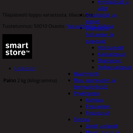
Kynsisakset ja
viilat
Tilapäisesti loppu varastosta, tilaustuote.
Pesuharjat ja -
sienet
Tuotetunnus:
50010
Osasto:
Varastointi ja säilytys
Shampoot,
hoitaineet ja
saippuat
Hoitoaineet
Käsisaippuat
Shampoot
Suihkusaippuat
Lisätiedot
Hyvinvointi
Muu kauneuden ja
Paino
2 kg (kilogramma)
terveydenhoito
Pyykinpesu
Kuivaus
Tutustu myös
Pesuaineet
Pesupussit
Siivous
Liinat ja sienet
Mopit, harjat ja