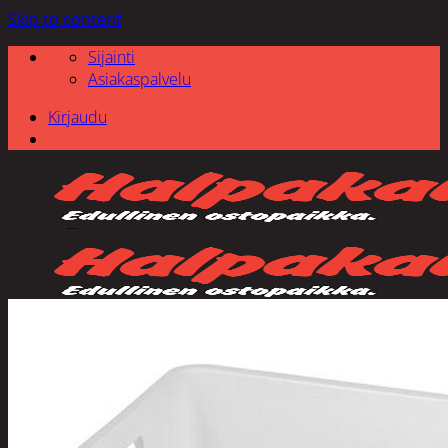
Skip to content
Sijainti
Asiakaspalvelu
Kirjaudu
Etsi: