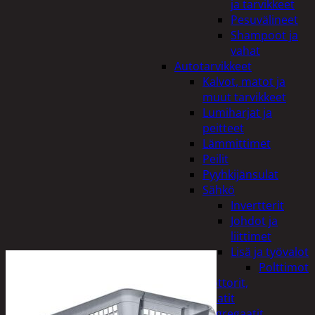
ja tarvikkeet
Pesuvälineet
Shampoot ja
vahat
Autotarvikkeet
Kalvot, matot ja
muut tarvikkeet
Lumiharjat ja
peitteet
Lämmittimet
Peilit
Pyyhkijänsulat
Sähkö
Invertterit
Johdot ja
liittimet
Lisä ja työvalot
Polttimot
Irtomoottorit,
aggregaatit
Aggregaatit