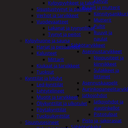
kahvat
Kylpypyyhkeet ja takit
Ruuvit ja mutterit
Sisustustyynyt ja päälliset
Kiinnitysankkuri
Verhot ja tarvikkeet
Mutterit
Vuodevaatteet
Pultit
Lakanat ja tyynynlinat
Ruuvit ja
Tyynyt ja peitot
naulat
Kylpyhuone ja sauna
Sähkötarvikkeet
Harjat ja pesuaineet
Asennustarvikkeet
Kalusteet
Nippusiteet ja
Mittarit
kiinnikkeet
Kiukaat ja tarvikkeet
Sulakkeet ja
Tuoksut
liittimet
Kynttilät ja lyhdyt
Asennuskaapelit
Led-kynttilät
Aurinkopaneelitarvik
Lyhtytelineet
Jatkojohdot
Muotit ja tarvikkeet
Jatkojohdot ja
Öljykynttilät ja ulkotulet
ajastinkellot
Pöytäkynttilät
Pistotulpat
Tuoksukynttilät
Pisto ja -jakorasiat
Sisustusesineet
Sähkötyökalut