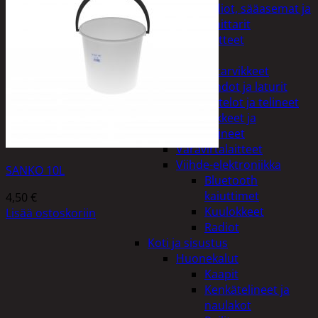
Kelloradiot, sääasemat ja
lämpömittarit
Oheislaitteet
Paristot
Puhelintarvikkeet
Johdot ja laturit
Kotelot ja telineet
Tv-tarvikkeet ja
seinätelineet
Varavirtalaitteet
Viihde-elektroniikka
SANKO 10L
Bluetooth
kaiuttimet
4,50
€
Kuulokkeet
Lisää ostoskoriin
Radiot
Koti ja sisustus
Huonekalut
Kaapit
Kenkätelineet ja
naulakot