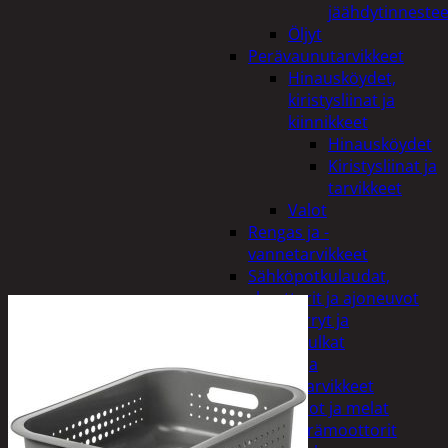
jäähdytinnestee
Öljyt
Perävaunutarvikkeet
Hinausköydet,
kiristysliinat ja
kiinnikkeet
Hinausköydet
Kiristysliinat ja
tarvikkeet
Valot
Rengas ja -
vannetarvikkeet
Sähköpotkulaudat,
skootterit ja ajoneuvot
Tukkikärryt ja
juontopulkat
Veneet ja
veneilytarvikkeet
Airot ja melat
Perämoottorit