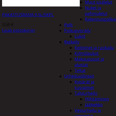
Muut sisälelut
Nuket ja
pehmolelut
PAKASTUSRASIA 0,5L/5KPL
Rakennuspalika
3,50
€
Pelit
Lisää ostoskoriin
Polkupyöräily
Lukot
Retkeily
Keittimet ja ruokailu
Kylmälaukut
Makuupussit ja
alustat
Teltat
Urheiluvälineet
Kypärät ja
suojaimet
Talviurheilu
Hiihtäminen
Jääkiekko
Vesiurheilu ja