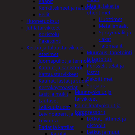
Kaapit
Maalit, lakat ja
Kenkätelineet ja naulakot
ohentimet
Peilit
Liuottimet
Huonetuoksut
Metallimaalit
Juhlatarvikkeet
Spraymaalit ja
Koristelu
-lakat
Paketointi
Talomaalit
Keittiö ja taloustarvikkeet
Muuraus, tapetointi
Aterimet
ja laatoitus
Juomapullot ja termokset
Pensselit telat ja
Kannut ja kanisterit
lastat
Kattaustarvikkeet
Sekoittimet
Kauhat, lastat ja sudit
Suojaus
Kertakäyttöastiat
Muut työkalut ja
Lasit ja mukit
tarvikkeet
Lautaset
Paineilmatyökalut ja
Leikkuulaudat
kompressorit
Leivinpaperit ja foliot
Letkut, liittimet ja
Leivonta
pistoolit
Padat ja kattilat
Letkut ja muut
Kattilat