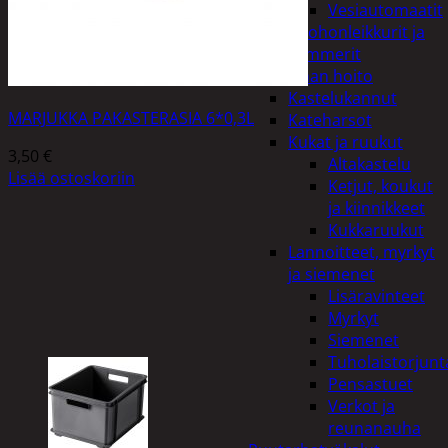
Vesiautomaatit
Ruohonleikkurit ja
trimmerit
Puutarhan hoito
Kastelukannut
MARJUKKA PAKASTERASIA 6*0,3L
Kateharsot
Kukat ja ruukut
3,50
€
Altakastelu
Lisää ostoskoriin
Ketjut, koukut
ja kiinnikkeet
Kukkaruukut
Lannoitteet, myrkyt
ja siemenet
Lisäravinteet
Myrkyt
Siemenet
Tuholaistorjunt
Pensastuet
Verkot ja
reunanauha