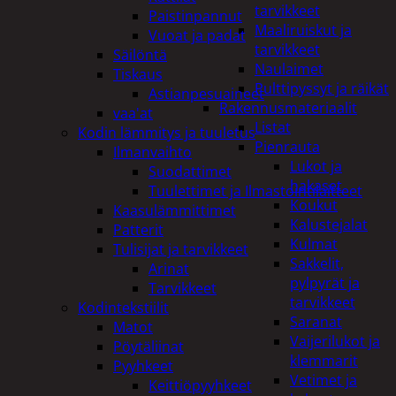
tarvikkeet
Paistinpannut
Maaliruiskut ja
Vuoat ja padat
tarvikkeet
Säilöntä
Naulaimet
Tiskaus
Pulttipyssyt ja räikät
Astianpesuaineet
Rakennusmateriaalit
vaa'at
Listat
Kodin lämmitys ja tuuletus
Pienrauta
Ilmanvaihto
Lukot ja
Suodattimet
hakaset
Tuulettimet ja Ilmastointilaitteet
Koukut
Kaasulämmittimet
Kalustejalat
Patterit
Kulmat
Tulisijat ja tarvikkeet
Sakkelit,
Arinat
pylpyrät ja
Tarvikkeet
tarvikkeet
Kodintekstiilit
Saranat
Matot
Vaijerilukot ja
Pöytäliinat
klemmarit
Pyyhkeet
Vetimet ja
Keittiöpyyhkeet