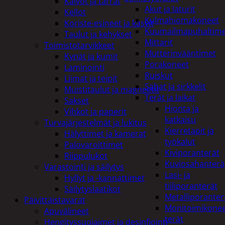
Kalvot ja tarrat
Akut ja laturit
Kellot
Kulmahiomakoneet
Koriste-esineet ja kasvit
Kuumailmapuhaltim
Taulut ja kehykset
Mittarit
Toimistotarvikkeet
Mutterinvääntimet
Kynät ja kumit
Porakoneet
Laminointi
Ruiskut
Liimat ja teipit
Sahat ja sirkkelit
Muistitaulut ja magneetit
Terät ja laikat
Sakset
Hionta ja
Vihkot ja paperit
katkaisu
Turvajärjestelmät ja lukitus
Kierretapit ja
Hälyttimet ja kamerat
työkalut
Palovaroittimet
Kiviporanterät
Riippulukot
Kuviosahanterä
Varastointi ja säilytys
Lasi- ja
Hyllyt ja -kannattimet
tiiliporanterät
Säilytyslaatikot
Metalliporanter
Päivittäistavarat
Monitoimikone
Apuvälineet
terät
Hengityssuojaimet ja desinfiointi