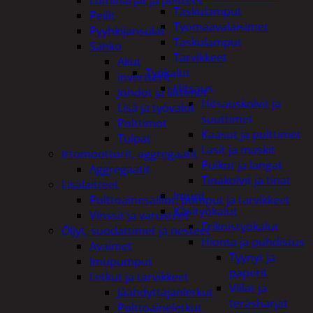
Taskulamput
Peilit
Työmaavalaisimet
Pyyhkijänsulat
Taskulamput
Sähkö
Tarvikkeet
Akut
Työkalut
invertterit
Hitsaus
Johdot ja liittimet
Hitsauskolvit ja
Lisä ja työvalot
suuttimet
Polttimot
Kaasut ja polttimet
Tulpat
Lasit ja maskit
Irtomoottorit, aggregaatit
Puikot ja langat
Aggregaatit
Tinakolvit ja tinat
Lisälaitteet
Imurit
Polttoainesäiliöt, pumput ja tarvikkeet
Käsityökalut
Vinssit ja varusteet
Erikoistyökalut
Öljyt, suodattimet ja nesteet
Hionta ja puhdistus
Avaimet
Tyynyt ja
Imupumput
paperit
Letkut ja tarvikkeet
Viilat ja
Jäähdyttäjänletkut
teräsharjat
Polttoaineletkut