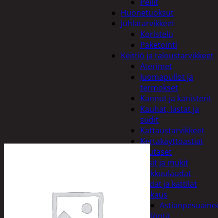
Peilit
Huonetuoksut
Juhlatarvikkeet
Koristelu
Paketointi
Keittiö ja taloustarvikkeet
Aterimet
Juomapullot ja
termokset
Kannut ja kanisterit
Kauhat, lastat ja
sudit
Kattaustarvikkeet
Kertakäyttöastiat
Lautaset
Lasit ja mukit
Leikkuulaudat
Padat ja kattilat
Tiskaus
Astianpesuaine
Säilöntä