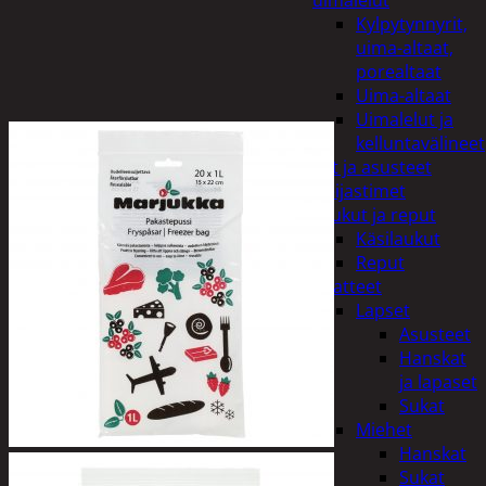
uimalelut
Kylpytynnyrit,
uima-altaat,
porealtaat
Uima-altaat
Uimalelut ja
kelluntavälineet
Vaatteet ja asusteet
Heijastimet
Laukut ja reput
Käsilaukut
Reput
Vaatteet
Lapset
Asusteet
Hanskat
ja lapaset
Sukat
Miehet
Hanskat
Sukat