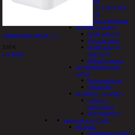
Kellot
Koriste-esineet ja
kasvit
Taulut ja kehykset
Toimistotarvikkeet
Kynät ja kumit
SMARTSTORE BASKET 15
Liimat ja teipit
3,60
€
Muistitaulut ja
Lue Lisää
magneetit
Vihkot ja paperit
Turvajärjestelmät ja
lukitus
Palovaroittimet
Riippulukot
Varastointi ja säilytys
Hyllyt ja -
kannattimet
Säilytyslaatikot
Vapaa-aika ja urheilu
Askartelu
Askartelutarvikkeet