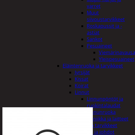
varret
Muut
siivoustarvikkeet
Roskapussit ja -
astiat
Sankot
Pesuaineet
Viemärinavausa
Yleispesuaineet
Eläintenruoka ja tarvikkeet
Jyrsijät
Kissat
Koirat
Linnut
Linnunpöntöt ja
ruokintalaudat
Linnunruoka
Kodin elektroniikka ja laitteet
Imurit ja tarvikkeet
Kaapelit ja johdot