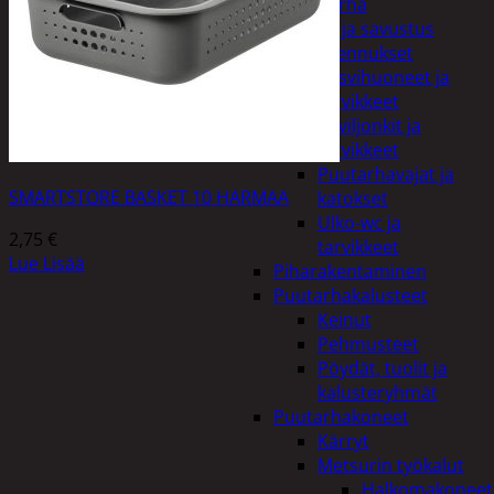
Piha ja puutarha
Grillaus ja savustus
Piharakennukset
Kasvihuoneet ja
tarvikkeet
Paviljonkit ja
tarvikkeet
Puutarhavajat ja
SMARTSTORE BASKET 10 HARMAA
katokset
Ulko-wc ja
2,75
€
tarvikkeet
Lue Lisää
Piharakentaminen
Puutarhakalusteet
Keinut
Pehmusteet
Pöydät, tuolit ja
kalusteryhmät
Puutarhakoneet
Kärryt
Metsurin työkalut
Halkomakoneet