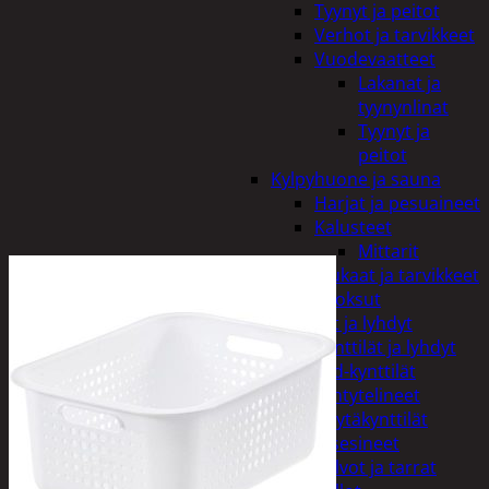
Tyynyt ja peitot
Verhot ja tarvikkeet
Vuodevaatteet
Lakanat ja
tyynynlinat
Tyynyt ja
peitot
Kylpyhuone ja sauna
Harjat ja pesuaineet
Kalusteet
Mittarit
Kiukaat ja tarvikkeet
Tuoksut
Kynttilät ja lyhdyt
Kynttilät ja lyhdyt
Led-kynttilät
Lyhtytelineet
Pöytäkynttilät
Sisustusesineet
Kalvot ja tarrat