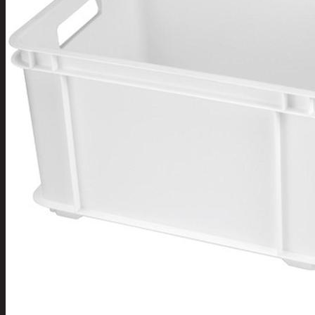
Tuotevalikoima
Poistotuotteet
Kausituotteet
Joulu
Joulu- ja kausivalot
Eläimet ja
tontut
Kyntteliköt
Valoketjut ja
kuusenvalot
Joulukoristeet
Kranssit ja
asetelmat
Tontut ja
muut
Joulutekstiilit
Paketointi
Marjastus
Talvi
Päivittäistavarat