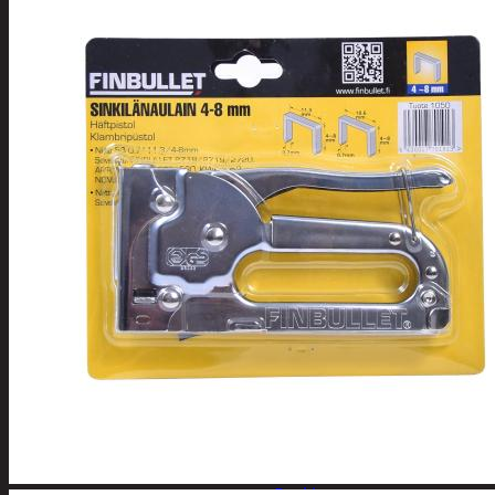
Henkilökohtainen hygienia
Deodorantit
Hiustenhoito
Hiusharjat ja m
Hiuspinnit ja len
Hiusvärit
Hiusten ja parr
Hammashygienia tuo
Kosmetiikka
Käsi ja jalkahoito
Käsivoiteet ja r
Kynsisakset ja vi
Pesuharjat ja -sienet
Shampoot, hoitaineet
Hoitoaineet
Käsisaippuat
Shampoot
Suihkusaippuat
Hyvinvointi
Muu kauneuden ja tervey