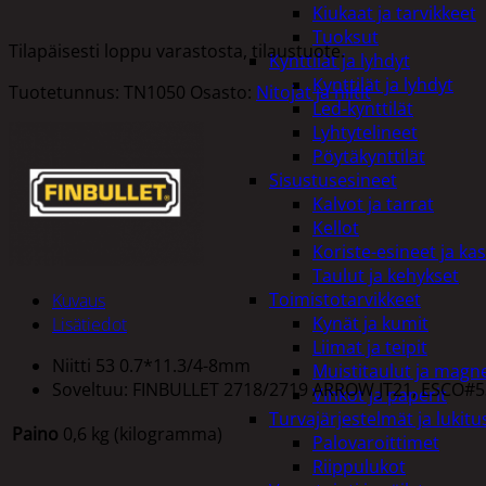
Kiukaat ja tarvikkeet
Tuoksut
Tilapäisesti loppu varastosta, tilaustuote.
Kynttilät ja lyhdyt
Kynttilät ja lyhdyt
Tuotetunnus:
TN1050
Osasto:
Nitojat ja niitit
Led-kynttilät
Lyhtytelineet
Pöytäkynttilät
Sisustusesineet
Kalvot ja tarrat
Kellot
Koriste-esineet ja kas
Taulut ja kehykset
Toimistotarvikkeet
Kuvaus
Kynät ja kumit
Lisätiedot
Liimat ja teipit
Niitti 53 0.7*11.3/4-8mm
Muistitaulut ja magne
Soveltuu: FINBULLET 2718/2719 ARROW JT21, ESCO#
Vihkot ja paperit
Turvajärjestelmät ja lukitu
Paino
0,6 kg (kilogramma)
Palovaroittimet
Riippulukot