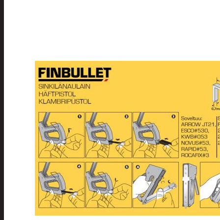
Pyykinpesu
Kuivaus
Pesuaineet
Pesupussit
Siivous
Liinat ja sienet
Mopit, harjat ja varre
Muut siivoustarvikke
Roskapussit ja -astiat
Sankot
Pesuaineet
Viemärinavausa
Yleispesuaineet
Eläintenruoka ja tarvikkeet
Jyrsijät
Kissat
Koirat
Linnut
Linnunpöntöt ja ruok
Linnunruoka
Kodin elektroniikka ja laitteet