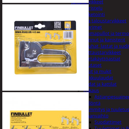
Juhlatarvikkeet
Koristelu
Paketointi
Keittiö ja taloustarvikkeet
Aterimet
Juomapullot ja termo
Kannut ja kanisterit
Kauhat, lastat ja sudi
Kattaustarvikkeet
Kertakäyttöastiat
Lautaset
Lasit ja mukit
Leikkuulaudat
Padat ja kattilat
Tiskaus
Astianpesuaine
Säilöntä
Kodin lämmitys ja tuuletu
Ilmanvaihto
Suodattimet
Tuulettimet ja I