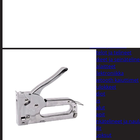
Imurit ja tarvikkeet
Kaapelit ja johdot
Kelloradiot, sääasemat ja 
Oheislaitteet
Paristot
Puhelintarvikkeet
Johdot ja laturit
Kotelot ja telineet
Tv-tarvikkeet ja seinäteline
Varavirtalaitteet
Viihde-elektroniikka
Bluetooth kaiuttimet
Kuulokkeet
Radiot
Koti ja sisustus
Huonekalut
Kaapit
Kenkätelineet ja naul
Peilit
Huonetuoksut