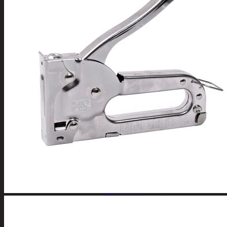
Tuotevalikoima
Poistotuotteet
Kausituotteet
Joulu
Joulu- ja kausivalot
Eläimet ja tontu
Kyntteliköt
Valoketjut ja k
Joulukoristeet
Kranssit ja ase
Tontut ja muut
Joulutekstiilit
Paketointi
Marjastus
Talvi
Päivittäistavarat
Apuvälineet
Hengityssuojaimet ja desin