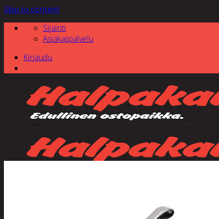
Skip to content
Sijainti
Asiakaspalvelu
Kirjaudu
Etsi: