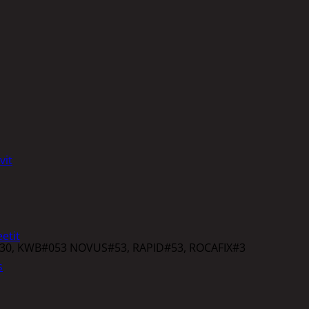
vit
etit
530, KWB#053 NOVUS#53, RAPID#53, ROCAFIX#3
s