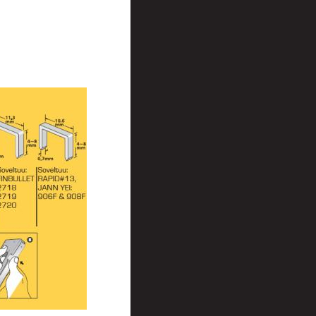
t
et
ineet
intalaudat