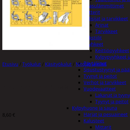
Kaasulämmittimet
Patterit
Tulisijat ja tarvikkeet
Arinat
Tarvikkeet
Kodintekstiilit
Pyyhkeet
Keittiöpyyhkeet
Kylpypyyhkeet ja
Pöytäliinat
Etusivu
/
Työkalut
/
Käsityökalut
/
Nitojat ja niitit
Sisustustyynyt ja pääl
Tyynyt ja peitot
Verhot ja tarvikkeet
SINKILÄNAULAIN 4-8MM
Vuodevaatteet
Lakanat ja tyyny
Tyynyt ja peitot
Kylpyhuone ja sauna
Harjat ja pesuaineet
8,60
€
Kalusteet
Mittarit