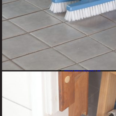
Kynsisakset ja
viilat
Pesuharjat ja -
sienet
Shampoot,
hoitaineet ja
saippuat
Hoitoaineet
Käsisaippuat
Shampoot
Suihkusaippuat
Hyvinvointi
Muu kauneuden ja
terveydenhoito
Pyykinpesu
Kuivaus
Pesuaineet
Pesupussit
Siivous
Liinat ja sienet
Mopit, harjat ja