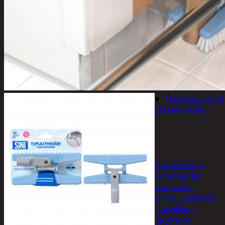
varret
Muut
siivoustarvikkeet
Roskapussit ja -
astiat
Sankot
Pesuaineet
Viemärinavausa
Yleispesuaineet
Eläintenruoka ja tarvikkeet
Jyrsijät
Kissat
Koirat
Linnut
Linnunpöntöt ja
ruokintalaudat
Linnunruoka
Kodin elektroniikka ja laitteet
Imurit ja tarvikkeet
Kaapelit ja johdot