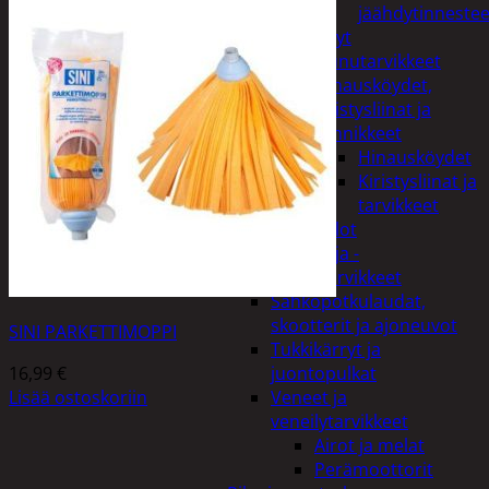
jäähdytinnestee
Öljyt
Perävaunutarvikkeet
Hinausköydet,
kiristysliinat ja
kiinnikkeet
Hinausköydet
Kiristysliinat ja
tarvikkeet
Valot
Rengas ja -
vannetarvikkeet
Sähköpotkulaudat,
skootterit ja ajoneuvot
SINI PARKETTIMOPPI
Tukkikärryt ja
16,99
€
juontopulkat
Lisää ostoskoriin
Veneet ja
veneilytarvikkeet
Airot ja melat
Perämoottorit