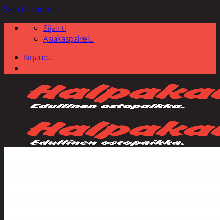
Skip to content
Sijainti
Asiakaspalvelu
Kirjaudu
Etsi: