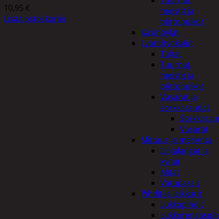
Tuurnat,
10,95
€
meistit ja
Lisää ostoskoriin
piirtopuikot
Käsihöylät
Lyöntityökalut
Taltat
Tuurnat,
meistit ja
piirtopuikot
Vasarat ja
sorkkaraudat
Sorkkarau
Vasarat
Mittaus ja merkintä
Linjalangat ja
kynät
Mitat
Vatupassit
Pihdit ja leikkurit
Lukkopihdit
Lukkorengaspih