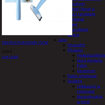
Miniatyyri
Sakset, liimat ja
muut tarvikkeet
Värikynät
Harrasteet
Käsityötarvikkeet
Langat
Lelut
SINI RUUTUKUIVAIN 15CM
Ilmapallot
Pihalelut
5,49
€
Hiekkalaatikkole
Lue Lisää
Muut pihalelut
Pallot
Vesipyssyt
Radio-ohjattavat
Sisälelut
Leikkiautot ja
työkoneet
Muovailuvahat
ja limat