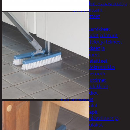
Kelloradiot, sääasemat ja
lämpömittarit
Oheislaitteet
Paristot
Puhelintarvikkeet
Johdot ja laturit
Kotelot ja telineet
Tv-tarvikkeet ja
seinätelineet
Varavirtalaitteet
Viihde-elektroniikka
Bluetooth
kaiuttimet
Kuulokkeet
Radiot
Koti ja sisustus
Huonekalut
Kaapit
Kenkätelineet ja
naulakot