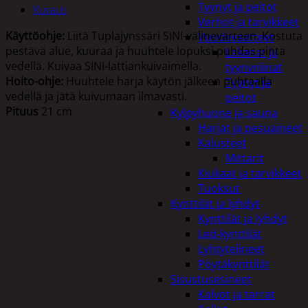
Tyynyt ja peitot
Kuvaus
Verhot ja tarvikkeet
Käyttöohje:
Liitä Tuplajynssäri SINI-välinevarteen. Kostuta
Vuodevaatteet
pestävä alue, kuuraa ja huuhtele lopuksi puhdas pinta
Lakanat ja
vedellä. Kuivaa SINI-lattiankuivaimella.
tyynynlinat
Hoito-ohje:
Huuhtele harja käytön jälkeen puhtaalla
Tyynyt ja
vedellä ja jätä kuivumaan ilmavasti.
peitot
Pituus
21 cm
Kylpyhuone ja sauna
Harjat ja pesuaineet
Kalusteet
Mittarit
Kiukaat ja tarvikkeet
Tuoksut
Kynttilät ja lyhdyt
Tutustu myös
Kynttilät ja lyhdyt
Led-kynttilät
Lyhtytelineet
Pöytäkynttilät
Sisustusesineet
Kalvot ja tarrat