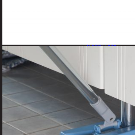
Apuvälineet
Hengityssuojaimet ja
desinfiointi
Henkilökohtainen
hygienia
Deodorantit
Hiustenhoito
Hiusharjat ja
muotoilutuotte
Hiuspinnit ja
lenkit
Hiusvärit
Hiusten ja
parranleikkuuk
Hammashygienia
tuotteet
Kosmetiikka
Käsi ja jalkahoito
Käsivoiteet ja
rasvat