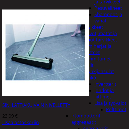
ja tarvikkeet
Pesuvälineet
Shampoot ja
vahat
Autotarvikkeet
Kalvot, matot ja
muut tarvikkeet
Lumiharjat ja
peitteet
Lämmittimet
Peilit
Pyyhkijänsulat
Sähkö
Invertterit
Johdot ja
liittimet
Lisä ja työvalot
SINI LATTIAKUIVAIN NIVELLETTY
Polttimot
Irtomoottorit,
23,99
€
aggregaatit
Lisää ostoskoriin
Aggregaatit