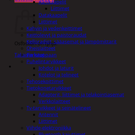
Äänikaapelit
Ostoskori
Liittimet
Datakaapelit
Liittimet
Kahvin ja vedenkeittimet
Keittolevyt ja paistoraudat
Kelloradiot, sääasemat ja lämpömittarit
Ostoskori on tyhjä.
Oheislaitteet
Paristot
Takaisin kauppaan
Puhelintarvikkeet
Johdot ja laturit
Kotelot ja telineet
Tehosekoittimet
Tietokonetarvikkeet
Adapterit, liittimet ja telakointiasemat
Verkkolaitteet
Tv-tarvikkeet ja seinätelineet
Antennit
Liittimet
Viihde-elektroniikka
Bluetooth kaiuttimet