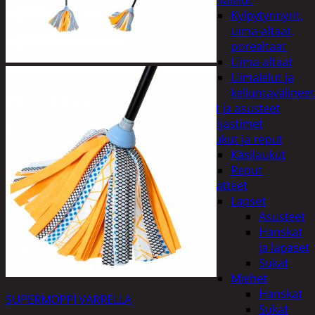
uimalelut
Kylpytynnyrit,
uima-altaat,
porealtaat
Uima-altaat
Uimalelut ja
kelluntavälineet
Vaatteet ja asusteet
Heijastimet
Laukut ja reput
Käsilaukut
Reput
Vaatteet
Lapset
Asusteet
Hanskat
ja lapaset
Sukat
Miehet
Hanskat
SUPERMOPPI VARRELLA
Sukat