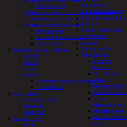
Akut ja laturit
Pukit ja tunkit
Kulmahiomakoneet
Sähköpotkulaudat, skootterit ja ajoneuvot
Kuumailmapuhaltim
Tukkikärryt ja juontopulkat
Mittarit
Veneet ja veneilytarvikkeet
Mutterinvääntimet
Airot ja melat
Porakoneet
Kanootit ja sup-laudat
Ruiskut
Perämoottorit
Sahat ja sirkkelit
Eläintenruoka ja tarvikkeet
Terät ja laikat
Jyrsijät
Hionta ja
Kissat
katkaisu
Koirat
Kierretapit ja
Linnut
työkalut
Linnunpöntöt ja ruokintalaudat
Kiviporanterät
Linnunruoka
Kuviosahanterä
Elintarvikkeet
Lasi- ja
Keksit ja piparit
tiiliporanterät
Makeiset
Metalliporanter
Mausteet
Monitoimikone
Kausituotteet
terät
Joulu