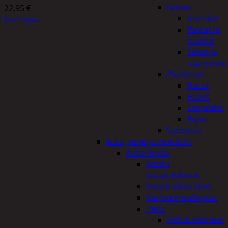
Naiset
22,95
€
Hanskat
Lue Lisää
Paidat ja
housut
Sukat ja
säärystim
Päähineet
Hatut
Huivit
Lippalakit
Pipot
Sadeasut
Auto, vene ja moottori
Autonhoito
Auton
sisäpuhdistus
Ilmanraikastimet
Korjausmaalikynät
Pesu
Kiillotuskoneet