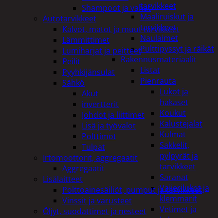
tarvikkeet
Shampoot ja vahat
Maaliruiskut ja
Autotarvikkeet
tarvikkeet
Kalvot, matot ja muut tarvikkeet
Naulaimet
Lämmittimet
Pulttipyssyt ja räikät
Lumiharjat ja peitteet
Rakennusmateriaalit
Peilit
Listat
Pyyhkijänsulat
Pienrauta
Sähkö
Lukot ja
Akut
hakaset
invertterit
Koukut
Johdot ja liittimet
Kalustejalat
Lisä ja työvalot
Kulmat
Polttimot
Sakkelit,
Tulpat
pylpyrät ja
Irtomoottorit, aggregaatit
tarvikkeet
Aggregaatit
Saranat
Lisälaitteet
Vaijerilukot ja
Polttoainesäiliöt, pumput ja tarvikkeet
klemmarit
Vinssit ja varusteet
Vetimet ja
Öljyt, suodattimet ja nesteet