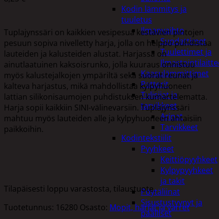
Kodin lämmitys ja
tuuletus
Ilmanvaihto
Tuplajynssäri on kaikkien vesipesua kestävien pintojen
Suodattimet
pesuun sopiva nivelletty harja, jolla on helppo puhdistaa
Tuulettimet ja
lauteiden ja kalusteiden alustat. Harjassa on
Ilmastointilaitte
ainutlaatuinen kaksoisrunko, jolla kuuraus onnistuu
Kaasulämmittimet
myös kalustejalkojen ympäriltä sekä suorat reunat ja
Patterit
kalteva harjastus, mikä mahdollistaa kylpyhuoneen
Tulisijat ja
lattian silikonisaumojen puhdistuksen kumartelematta.
tarvikkeet
Harja sopii kaikkiin SINI-välinevarsiin. Tuplajynssäri
Arinat
mahtuu myös lauteiden alle ja kylpyhuoneen ahtaisiin
Tarvikkeet
paikkoihin.
Kodintekstiilit
Pyyhkeet
Keittiöpyyhkeet
Kylpypyyhkeet
ja takit
Tilapäisesti loppu varastosta, tilaustuote.
Pöytäliinat
Sisustustyynyt ja
Tuotetunnus:
16280
Osasto:
Mopit, harjat ja varret
päälliset