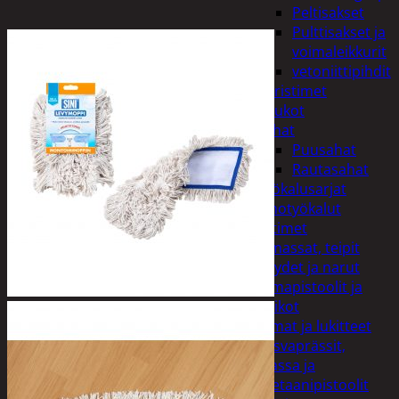
Peltisakset
Pulttisakset ja
voimaleikkurit
vetoniittipihdit
Puristimet
Puukot
Sahat
Puusahat
Rautasahat
Työkalusarjat
Korjaamotyökalut
Lämmittimet
Liimat, massat, teipit
Köydet ja narut
Liimapistoolit ja
puikot
Liimat ja lukitteet
Rasvaprässit,
massa ja
uretaanipistoolit