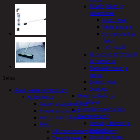
Maalit, lakat ja
ohentimet
Liuottimet
Metallimaalit
Spraymaalit ja
-lakat
Talomaalit
Muuraus, tapetointi
ja laatoitus
Pensselit telat ja
lastat
Selaa
Sekoittimet
Suojaus
Auto, vene ja moottori
Muut työkalut ja
Autonhoito
tarvikkeet
Auton sisäpuhdistus
Paineilmatyökalut ja
ilmanraikastimet
kompressorit
Korjausmaalikynät
Letkut, liittimet ja
Pesu
pistoolit
Kiillotuskoneet ja tarvikkeet
Letkut ja muut
Pesuvälineet