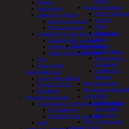
kahvat
Avaimet
Ruuvit ja mutterit
Imupumput
Kiinnitysankkuri
Letkut ja tarvikkeet
Mutterit
Jäähdyttäjänletkut
Pultit
Polttoaineletkut
Ruuvit ja
Liuottimet, massat, ja muut kemikaalit
naulat
Alustamassat ja pakkelit
Sähkötarvikkeet
Kemikaalit, sprayt ja silikonit
Asennustarvikkeet
Lasi ja jäähdytinnesteet
Nippusiteet ja
Öljyt
kiinnikkeet
Suodattimet
Sulakkeet ja
Pakoputken osat
liittimet
Laipat ja kiinnikkeet
Asennuskaapelit
Putket ja kulmat
Aurinkopaneelitarvik
Tarvikkeet
Jatkojohdot
Perävaunutarvikkeet
Jatkojohdot ja
Hinausköydet, kiristysliinat ja kiinnikkeet
ajastinkellot
Hinausköydet
Pistotulpat
Kiristysliinat ja tarvikkeet
Pisto ja -jakorasiat
Valot
Sähkötyökalut
Rengas ja -vannetarvikkeet