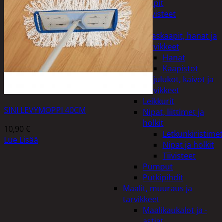
Teipit
Tiivisteet
LVI
Allaskaapit, hanat ja
tarvikkeet
Hanat
Kaapistot
Hajulukot, kaivot ja
tarvikkeet
Leikkurit
SINI LEVYMOPPI 40CM
Nipat, liittimet ja
holkit
10,90
€
Letkunkiristime
Lue Lisää
Nipat ja holkit
Tiivisteet
Pumput
Putkipihdit
Maalit, muuraus ja
tarvikkeet
Maalikaukalot ja -
astiat