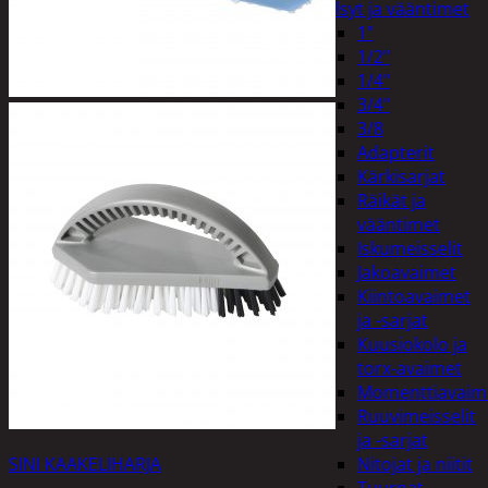
Hylsyt ja vääntimet
1"
1/2"
1/4"
3/4"
3/8
Adapterit
Kärkisarjat
Räikät ja
vääntimet
Iskumeisselit
Jakoavaimet
Kiintoavaimet
ja -sarjat
Kuusiokolo ja
torx-avaimet
Momenttiavaim
Ruuvimeisselit
ja -sarjat
SINI KAAKELIHARJA
Nitojat ja niitit