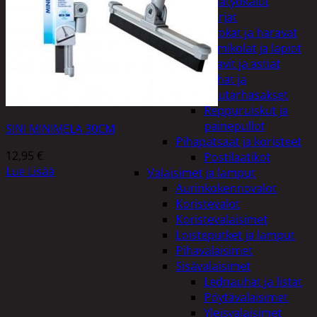
Puutarhatyökalut
Harjat
Kuokat ja haravat
Lumikolat ja lapiot
Saavit ja astiat
Sahat ja
puutarhasakset
Reppuruiskut ja
painepullot
SINI MINIMELA 30CM
Pihapatsaat ja koristeet
12,95
€
Postilaatikot
Lue Lisää
Valaisimet ja lamput
Aurinkokennovalot
Koristevalot
Koristevalaisimet
Loisteputket ja lamput
Pihavalaisimet
Sisävalaisimet
Lednauhat ja listat
Pöytävalaisimet
Yleisvalaisimet