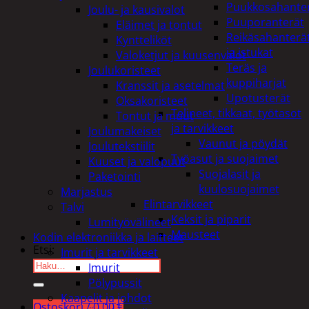
Puukkosahante
Joulu- ja kausivalot
Puuporanterät
Eläimet ja tontut
Reikäsahanterä
Kyntteliköt
ja istukat
Valoketjut ja kuusenvalot
Teräs ja
Joulukoristeet
kuppiharjat
Kranssit ja asetelmat
Upotusterät
Oksakoristeet
Telineet, tikkaat, työtasot
Tontut ja muut
ja tarvikkeet
Joulumakeiset
Vaunut ja pöydät
Joulutekstiilit
Työasut ja suojaimet
Kuuset ja valopuut
Suojalasit ja
Paketointi
kuulosuojaimet
Marjastus
Elintarvikkeet
Talvi
Keksit ja piparit
Lumityövälineet
Mausteet
Kodin elektroniikka ja laitteet
Etsi:
Imurit ja tarvikkeet
Imurit
Pölypussit
Kaapelit ja johdot
Ostoskori /
0,00
€