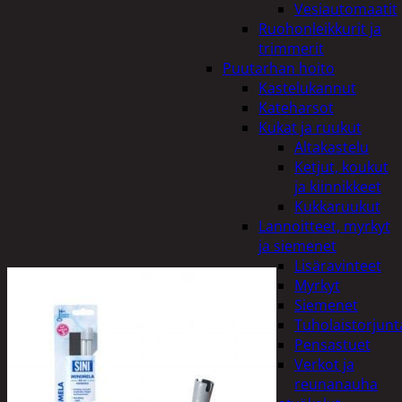
Vesiautomaatit
Ruohonleikkurit ja
trimmerit
Puutarhan hoito
Kastelukannut
Kateharsot
Kukat ja ruukut
Altakastelu
Ketjut, koukut
ja kiinnikkeet
Kukkaruukut
Lannoitteet, myrkyt
ja siemenet
Lisäravinteet
Myrkyt
Siemenet
Tuholaistorjunt
Pensastuet
Verkot ja
reunanauha