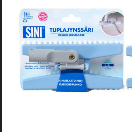
Tuotevalikoima
Poistotuotteet
Kausituotteet
Joulu
Joulu- ja kausivalot
Eläimet ja
tontut
Kyntteliköt
Valoketjut ja
kuusenvalot
Joulukoristeet
Kranssit ja
asetelmat
Tontut ja
muut
Joulutekstiilit
Paketointi
Marjastus
Talvi
Päivittäistavarat