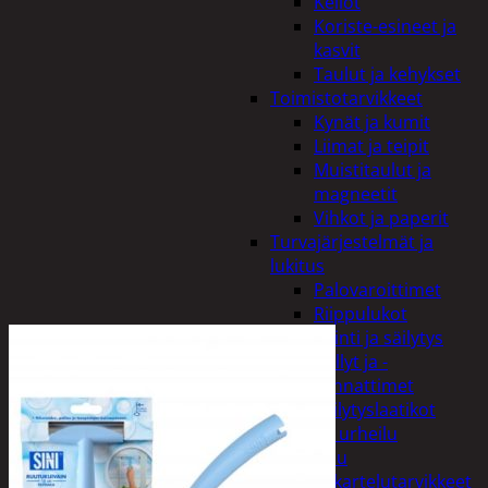
Kellot
Koriste-esineet ja
kasvit
Taulut ja kehykset
Toimistotarvikkeet
Kynät ja kumit
Liimat ja teipit
Muistitaulut ja
magneetit
Vihkot ja paperit
Turvajärjestelmät ja
lukitus
Palovaroittimet
Riippulukot
Varastointi ja säilytys
Hyllyt ja -
kannattimet
Säilytyslaatikot
Vapaa-aika ja urheilu
Askartelu
Askartelutarvikkeet