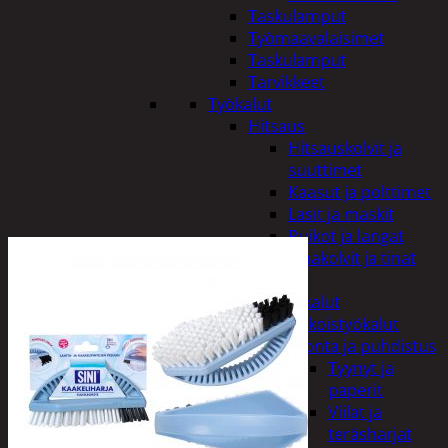
Taskulamput
Työmaavalaisimet
Taskulamput
Tarvikkeet
Työkalut
Hitsaus
Hitsauskolvit ja
suuttimet
Kaasut ja polttimet
Lasit ja maskit
Puikot ja langat
Tinakolvit ja tinat
Imurit
Käsityökalut
Erikoistyökalut
Hionta ja puhdistus
Tyynyt ja
paperit
Viilat ja
teräsharjat