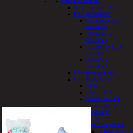
Piha ja puutarha
Grillaus ja savustus
Piharakennukset
Kasvihuoneet ja
tarvikkeet
Paviljonkit ja
tarvikkeet
Puutarhavajat ja
katokset
Ulko-wc ja
tarvikkeet
Piharakentaminen
Puutarhakalusteet
Keinut
Pehmusteet
Pöydät, tuolit ja
kalusteryhmät
Puutarhakoneet
Kärryt
Metsurin työkalut
Halkomakoneet