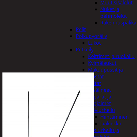
Muut sisälelut
Nuket ja
pehmolelut
Rakennuspalika
Pelit
Polkupyöräily
Lukot
Retkeily
Keittimet ja ruokailu
Kylmälaukut
Makuupussit ja
alustat
Teltat
Urheiluvälineet
Kypärät ja
suojaimet
Talviurheilu
Hiihtäminen
Jääkiekko
Vesiurheilu ja