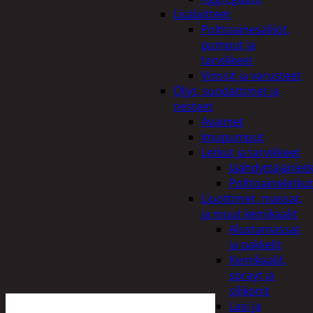
Lisälaitteet
Polttoainesäiliöt,
pumput ja
tarvikkeet
Vinssit ja varusteet
Öljyt, suodattimet ja
nesteet
Avaimet
Imupumput
Letkut ja tarvikkeet
Jäähdyttäjänlet
Polttoaineletku
Liuottimet, massat,
ja muut kemikaalit
Alustamassat
ja pakkelit
Kemikaalit,
sprayt ja
silikonit
Lasi ja