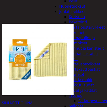
Peilit
Huonetuoksut
Juhlatarvikkeet
Koristelu
Paketointi
Keittiö ja taloustarvikkeet
Aterimet
Juomapullot ja
termokset
Kannut ja kanisterit
Kauhat, lastat ja
sudit
Kattaustarvikkeet
Kertakäyttöastiat
Lautaset
Lasit ja mukit
Leikkuulaudat
Padat ja kattilat
Tiskaus
Astianpesuaine
SINI KEITTIÖLIINA
Säilöntä