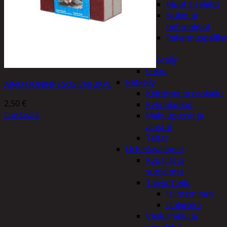
Muut sisälelut
Nuket ja
pehmolelut
Rakennuspalika
Pelit
Polkupyöräily
Lukot
Retkeily
AINO UUNINPESUSIENI 2KPL
Keittimet ja ruokailu
2,50
€
Kylmälaukut
Lue Lisää
Makuupussit ja
alustat
Teltat
Urheiluvälineet
Kypärät ja
suojaimet
Talviurheilu
Hiihtäminen
Jääkiekko
Vesiurheilu ja