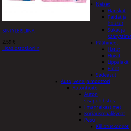
Naiset
Hanskat
Paidat ja
housut
Sukat ja
SINI YLEISLIINA
säärystim
2,59
€
Päähineet
Lisää ostoskoriin
Hatut
Huivit
Lippalakit
Pipot
Sadeasut
Auto, vene ja moottori
Autonhoito
Auton
sisäpuhdistus
Ilmanraikastimet
Korjausmaalikynät
Pesu
Kiillotuskoneet