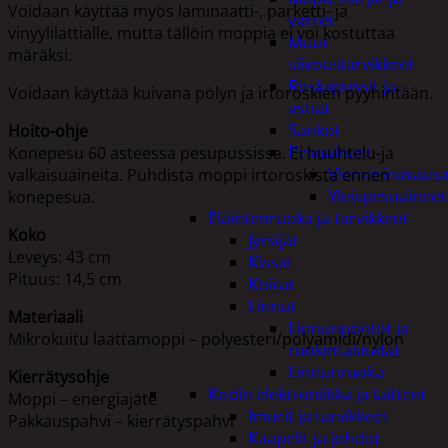
Voidaan käyttää myös laminaatti-, parketti- ja
varret
vinyylilattialle, mutta tällöin moppia ei voi kostuttaa
Muut
märäksi.
siivoustarvikkeet
Roskapussit ja -
Voidaan käyttää kuivana pölyn ja irtoroskien pyyhintään.
astiat
Sankot
Hoito-ohje
Pesuaineet
Konepesu 60 asteessa pesupussissa. Ei huuhtelu-ja
Viemärinavausa
valkaisuaineita. Puhdista moppi irtoroskista ennen
Yleispesuaineet
konepesua.
Eläintenruoka ja tarvikkeet
Koko
Jyrsijät
Leveys: 43 cm
Kissat
Pituus: 14,5 cm
Koirat
Linnut
Materiaali
Linnunpöntöt ja
Mikrokuitu laattamoppi – polyesteri/polyamidi/nylon
ruokintalaudat
Linnunruoka
Kierrätysohje
Kodin elektroniikka ja laitteet
Moppi – energiajäte
Imurit ja tarvikkeet
Pakkauspahvi – kierrätyspahvi
Kaapelit ja johdot