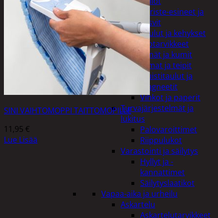
Kellot
Koriste-esineet ja
kasvit
Taulut ja kehykset
Toimistotarvikkeet
Kynät ja kumit
Liimat ja teipit
Muistitaulut ja
magneetit
Vihkot ja paperit
Turvajärjestelmät ja
SINI VAIHTOMOPPI TAITTOMOPILLE
lukitus
11,95
€
Palovaroittimet
Lue Lisää
Riippulukot
Varastointi ja säilytys
Hyllyt ja -
kannattimet
Säilytyslaatikot
Vapaa-aika ja urheilu
Askartelu
Askartelutarvikkeet