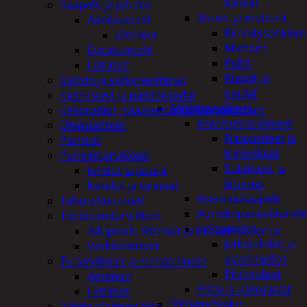
kahvat
Kaapelit ja johdot
Ruuvit ja mutterit
Äänikaapelit
Kiinnitysankkuri
Liittimet
Mutterit
Datakaapelit
Pultit
Liittimet
Ruuvit ja
Kahvin ja vedenkeittimet
naulat
Keittolevyt ja paistoraudat
Sähkötarvikkeet
Kelloradiot, sääasemat ja lämpömittarit
Asennustarvikkeet
Oheislaitteet
Nippusiteet ja
Paristot
kiinnikkeet
Puhelintarvikkeet
Sulakkeet ja
Johdot ja laturit
liittimet
Kotelot ja telineet
Asennuskaapelit
Tehosekoittimet
Aurinkopaneelitarvik
Tietokonetarvikkeet
Jatkojohdot
Adapterit, liittimet ja telakointiasemat
Jatkojohdot ja
Verkkolaitteet
ajastinkellot
Tv-tarvikkeet ja seinätelineet
Pistotulpat
Antennit
Pisto ja -jakorasiat
Liittimet
Sähkötyökalut
Viihde-elektroniikka