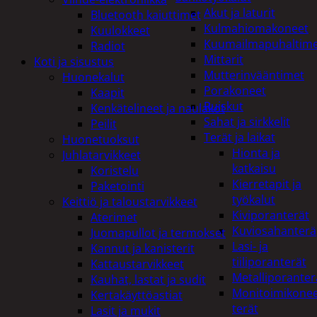
Akut ja laturit
Bluetooth kaiuttimet
Kulmahiomakoneet
Kuulokkeet
Kuumailmapuhaltim
Radiot
Mittarit
Koti ja sisustus
Mutterinvääntimet
Huonekalut
Porakoneet
Kaapit
Ruiskut
Kenkätelineet ja naulakot
Sahat ja sirkkelit
Peilit
Terät ja laikat
Huonetuoksut
Hionta ja
Juhlatarvikkeet
katkaisu
Koristelu
Kierretapit ja
Paketointi
työkalut
Keittiö ja taloustarvikkeet
Kiviporanterät
Aterimet
Kuviosahanterä
Juomapullot ja termokset
Lasi- ja
Kannut ja kanisterit
tiiliporanterät
Kattaustarvikkeet
Metalliporanter
Kauhat, lastat ja sudit
Monitoimikone
Kertakäyttöastiat
terät
Lasit ja mukit