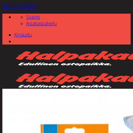
Skip to content
Sijainti
Asiakaspalvelu
Kirjaudu
Etsi: