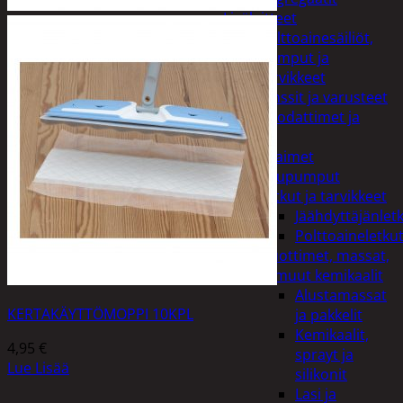
Lisälaitteet
Polttoainesäiliöt,
pumput ja
tarvikkeet
Vinssit ja varusteet
Öljyt, suodattimet ja
nesteet
Avaimet
Imupumput
Letkut ja tarvikkeet
Jäähdyttäjänlet
Polttoaineletku
Liuottimet, massat,
ja muut kemikaalit
Alustamassat
KERTAKÄYTTÖMOPPI 10KPL
ja pakkelit
Kemikaalit,
4,95
€
sprayt ja
Lue Lisää
silikonit
Lasi ja