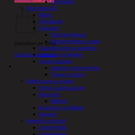
Tarvikkeet
Ostoskori
Kodintekstiilit
Matot
Pöytäliinat
Pyyhkeet
Keittiöpyyhkeet
Kylpypyyhkeet ja takit
Ostoskori on tyhjä.
Sisustustyynyt ja päälliset
Verhot ja tarvikkeet
Takaisin kauppaan
Vuodevaatteet
Lakanat ja tyynynlinat
Tyynyt ja peitot
Kylpyhuone ja sauna
Harjat ja pesuaineet
Kalusteet
Mittarit
Kiukaat ja tarvikkeet
Tuoksut
Kynttilät ja lyhdyt
Led-kynttilät
Lyhtytelineet