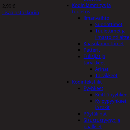
Kodin lämmitys ja
2,99
€
tuuletus
Lisää ostoskoriin
Ilmanvaihto
Suodattimet
Tuulettimet ja
Ilmastointilaitte
Kaasulämmittimet
Patterit
Tulisijat ja
tarvikkeet
Arinat
Tarvikkeet
Kodintekstiilit
Pyyhkeet
Keittiöpyyhkeet
Kylpypyyhkeet
ja takit
Pöytäliinat
Sisustustyynyt ja
päälliset