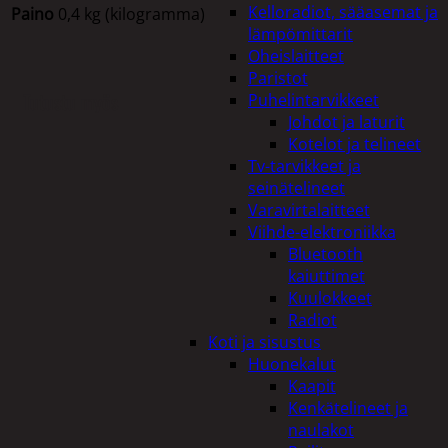
Kelloradiot, sääasemat ja
Paino
0,4 kg (kilogramma)
lämpömittarit
Oheislaitteet
Paristot
Tutustu myös
Puhelintarvikkeet
Johdot ja laturit
Kotelot ja telineet
Tv-tarvikkeet ja
seinätelineet
Varavirtalaitteet
Viihde-elektroniikka
Bluetooth
kaiuttimet
Kuulokkeet
Radiot
Koti ja sisustus
Huonekalut
Kaapit
Kenkätelineet ja
naulakot