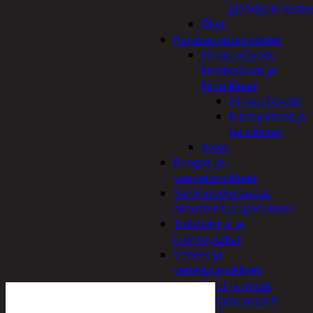
jäähdytinnestee
Öljyt
Perävaunutarvikkeet
Hinausköydet,
kiristysliinat ja
kiinnikkeet
Hinausköydet
Kiristysliinat ja
tarvikkeet
Valot
Rengas ja -
vannetarvikkeet
Sähköpotkulaudat,
skootterit ja ajoneuvot
Tukkikärryt ja
juontopulkat
Veneet ja
veneilytarvikkeet
Airot ja melat
Perämoottorit