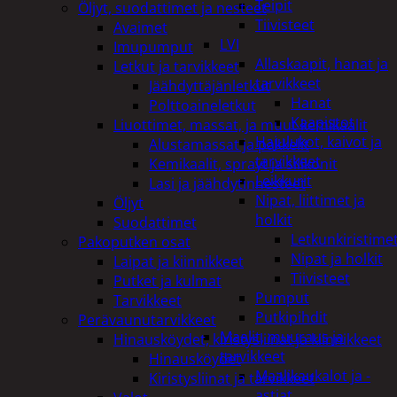
Teipit
Öljyt, suodattimet ja nesteet
Tiivisteet
Avaimet
LVI
Imupumput
Allaskaapit, hanat ja
Letkut ja tarvikkeet
tarvikkeet
Jäähdyttäjänletkut
Hanat
Polttoaineletkut
Kaapistot
Liuottimet, massat, ja muut kemikaalit
Hajulukot, kaivot ja
Alustamassat ja pakkelit
tarvikkeet
Kemikaalit, sprayt ja silikonit
Leikkurit
Lasi ja jäähdytinnesteet
Nipat, liittimet ja
Öljyt
holkit
Suodattimet
Letkunkiristime
Pakoputken osat
Nipat ja holkit
Laipat ja kiinnikkeet
Tiivisteet
Putket ja kulmat
Pumput
Tarvikkeet
Putkipihdit
Perävaunutarvikkeet
Maalit, muuraus ja
Hinausköydet, kiristysliinat ja kiinnikkeet
tarvikkeet
Hinausköydet
Maalikaukalot ja -
Kiristysliinat ja tarvikkeet
astiat