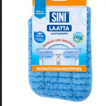
Tuotevalikoima
Poistotuotteet
Kausituotteet
Joulu
Joulu- ja kausivalot
Eläimet ja
tontut
Kyntteliköt
Valoketjut ja
kuusenvalot
Joulukoristeet
Kranssit ja
asetelmat
Tontut ja
muut
Joulutekstiilit
Paketointi
Marjastus
Talvi
Päivittäistavarat