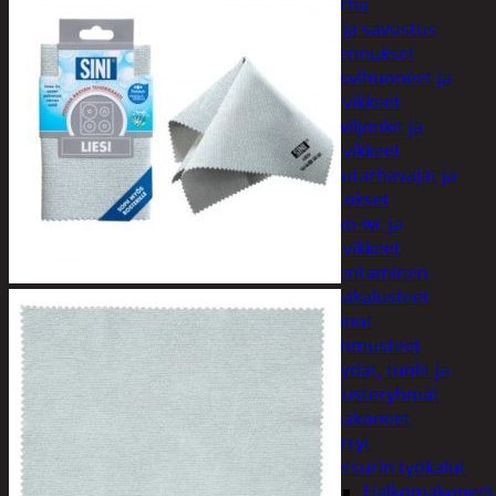
Piha ja puutarha
Grillaus ja savustus
Piharakennukset
Kasvihuoneet ja
tarvikkeet
Paviljonkit ja
tarvikkeet
Puutarhavajat ja
katokset
Ulko-wc ja
tarvikkeet
Piharakentaminen
Puutarhakalusteet
Keinut
Pehmusteet
Pöydät, tuolit ja
kalusteryhmät
Puutarhakoneet
Kärryt
Metsurin työkalut
Halkomakoneet