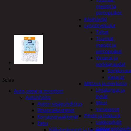
Tuurnat,
meistit ja
piirtopuikot
Käsihöylät
Lyöntityökalut
Taltat
Tuurnat,
meistit ja
piirtopuikot
Vasarat ja
sorkkaraudat
Sorkkarau
Vasarat
Selaa
Mittaus ja merkintä
Linjalangat ja
Auto, vene ja moottori
kynät
Autonhoito
Mitat
Auton sisäpuhdistus
Vatupassit
ilmanraikastimet
Pihdit ja leikkurit
Korjausmaalikynät
Lukkopihdit
Pesu
Lukkorengaspih
Kiillotuskoneet ja tarvikkeet