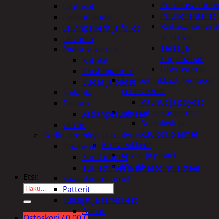
Puukkosahante
Lautaset
Puuporanterät
Leikkuulaudat
Reikäsahanterä
Leivinpaperit ja foliot
ja istukat
Leivonta
Teräs ja
Padat ja kattilat
kuppiharjat
Kattilat
Upotusterät
Paistinpannut
Telineet, tikkaat, työtasot
Vuoat ja padat
ja tarvikkeet
Säilöntä
Vaunut ja pöydät
Tiskaus
Työasut ja suojaimet
Astianpesuaineet
Suojalasit ja
vaa'at
kuulosuojaimet
Kodin lämmitys ja tuuletus
Elintarvikkeet
Ilmanvaihto
Keksit ja piparit
Suodattimet
Mausteet
Tuulettimet ja Ilmastointilaitteet
Etsi:
Kaasulämmittimet
Patterit
Tulisijat ja tarvikkeet
Arinat
Ostoskori /
0,00
€