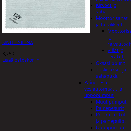
Kirveet ja
sahat
Moottorisahat
ja tarvikkeet
Moottoris
ja
SINI LIESILIINA
raivaussa
Viilat ja
3,75
€
teräketjut
Lisää ostoskoriin
Oksasilppurit
Tukkisakset ja
sahapukit
Painepesurit,
vesiautomaatit ja
uppopumput
Muut pumput
Painepesurit
Reppuruiskut
ja painepullot
Uppopumput