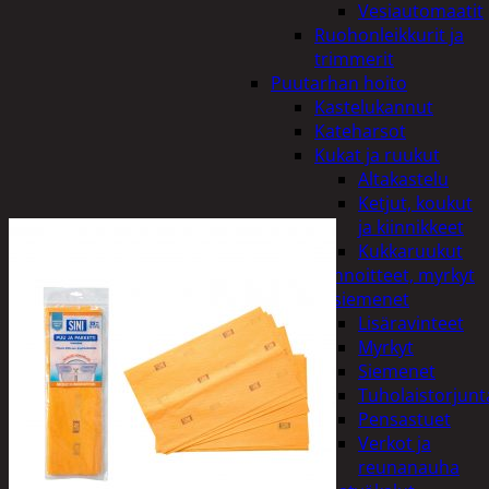
Vesiautomaatit
Ruohonleikkurit ja
trimmerit
Puutarhan hoito
Kastelukannut
Kateharsot
Kukat ja ruukut
Altakastelu
Ketjut, koukut
ja kiinnikkeet
Kukkaruukut
Lannoitteet, myrkyt
ja siemenet
Lisäravinteet
Myrkyt
Siemenet
Tuholaistorjunt
Pensastuet
Verkot ja
reunanauha