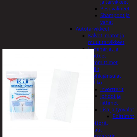
ja tarvikkeet
Pesuvälineet
Shampoot ja
vahat
Autotarvikkeet
Kalvot, matot ja
muut tarvikkeet
Lumiharjat ja
peitteet
Lämmittimet
Peilit
Pyyhkijänsulat
Sähkö
Invertterit
Johdot ja
liittimet
Lisä ja työvalot
Polttimot
Irtomoottorit,
aggregaatit
Aggregaatit