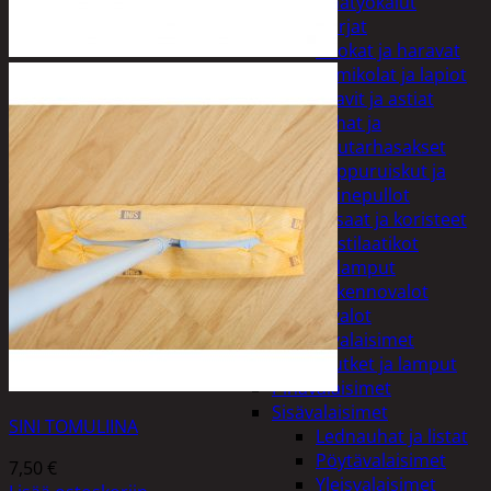
Puutarhatyökalut
Harjat
Kuokat ja haravat
Lumikolat ja lapiot
Saavit ja astiat
Sahat ja
puutarhasakset
Reppuruiskut ja
painepullot
Pihapatsaat ja koristeet
Postilaatikot
Valaisimet ja lamput
Aurinkokennovalot
Koristevalot
Koristevalaisimet
Loisteputket ja lamput
Pihavalaisimet
Sisävalaisimet
SINI TOMULIINA
Lednauhat ja listat
Pöytävalaisimet
7,50
€
Yleisvalaisimet