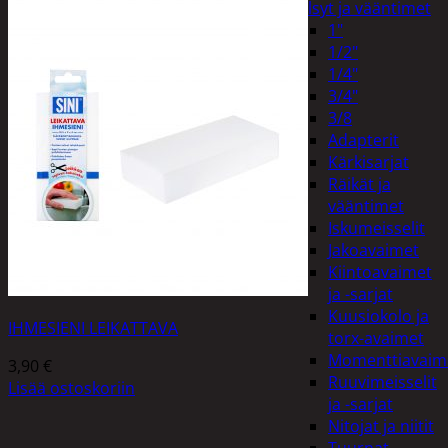
Hylsyt ja vääntimet
1"
1/2"
1/4"
3/4"
3/8
Adapterit
Kärkisarjat
Räikät ja
vääntimet
Iskumeisselit
Jakoavaimet
Kiintoavaimet
ja -sarjat
Kuusiokolo ja
IHMESIENI LEIKATTAVA
torx-avaimet
Momenttiavaim
3,90
€
Ruuvimeisselit
Lisää ostoskoriin
ja -sarjat
Nitojat ja niitit