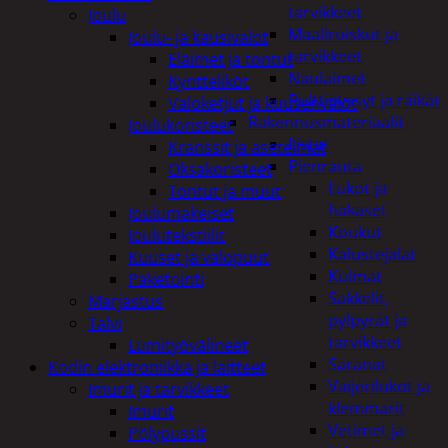
tarvikkeet
Joulu
Maaliruiskut ja
Joulu- ja kausivalot
tarvikkeet
Eläimet ja tontut
Naulaimet
Kyntteliköt
Pulttipyssyt ja räikät
Valoketjut ja kuusenvalot
Rakennusmateriaalit
Joulukoristeet
Listat
Kranssit ja asetelmat
Pienrauta
Oksakoristeet
Lukot ja
Tontut ja muut
hakaset
Joulumakeiset
Koukut
Joulutekstiilit
Kalustejalat
Kuuset ja valopuut
Kulmat
Paketointi
Sakkelit,
Marjastus
pylpyrät ja
Talvi
tarvikkeet
Lumityövälineet
Saranat
Kodin elektroniikka ja laitteet
Vaijerilukot ja
Imurit ja tarvikkeet
klemmarit
Imurit
Vetimet ja
Pölypussit