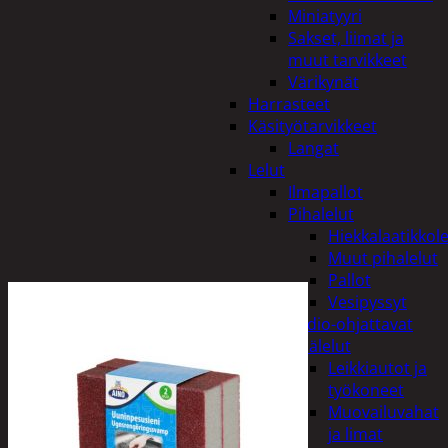
Miniatyyri
Sakset, liimat ja
muut tarvikkeet
Värikynät
Harrasteet
Käsityötarvikkeet
Langat
Lelut
Ilmapallot
Pihalelut
Hiekkalaatikkole
Muut pihalelut
Pallot
Vesipyssyt
Radio-ohjattavat
Sisälelut
Leikkiautot ja
työkoneet
Muovailuvahat
ja limat