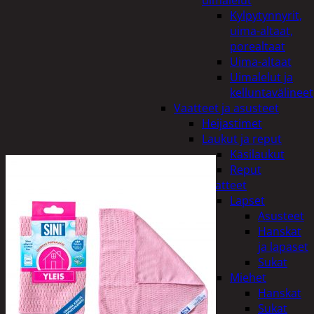
uimalelut
Kylpytynnyrit,
uima-altaat,
porealtaat
Uima-altaat
Uimalelut ja
kelluntavälineet
Vaatteet ja asusteet
Heijastimet
Laukut ja reput
Käsilaukut
Reput
Vaatteet
Lapset
Asusteet
Hanskat
ja lapaset
Sukat
Miehet
Hanskat
Sukat