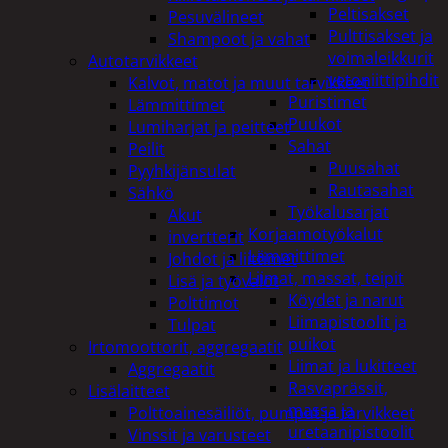
Peltisakset
Pesuvälineet
Pulttisakset ja
Shampoot ja vahat
voimaleikkurit
Autotarvikkeet
vetoniittipihdit
Kalvot, matot ja muut tarvikkeet
Puristimet
Lämmittimet
Puukot
Lumiharjat ja peitteet
Sahat
Peilit
Puusahat
Pyyhkijänsulat
Rautasahat
Sähkö
Työkalusarjat
Akut
Korjaamotyökalut
invertterit
Lämmittimet
Johdot ja liittimet
Liimat, massat, teipit
Lisä ja työvalot
Köydet ja narut
Polttimot
Liimapistoolit ja
Tulpat
puikot
Irtomoottorit, aggregaatit
Liimat ja lukitteet
Aggregaatit
Rasvaprässit,
Lisälaitteet
massa ja
Polttoainesäiliöt, pumput ja tarvikkeet
uretaanipistoolit
Vinssit ja varusteet