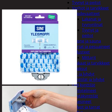
Tyynyt ja peitot
Verhot ja tarvikkeet
Vuodevaatteet
Lakanat ja
tyynynlinat
Tyynyt ja
peitot
Kylpyhuone ja sauna
Harjat ja pesuaineet
Kalusteet
Mittarit
Kiukaat ja tarvikkeet
Tuoksut
Kynttilät ja lyhdyt
Kynttilät ja lyhdyt
Led-kynttilät
Lyhtytelineet
Pöytäkynttilät
Sisustusesineet
Kalvot ja tarrat