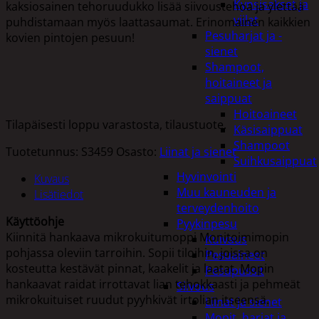
Kynsisakset ja
kaksiosainen tehoruudukko lisää siivoustehoa ja ylettää
viilat
puhdistamaan myös laattasaumat. Erinomainen kaikkien
Pesuharjat ja -
kovien pintojen pesuun!
sienet
Shampoot,
hoitaineet ja
saippuat
Hoitoaineet
Tilapäisesti loppu varastosta, tilaustuote.
Käsisaippuat
Shampoot
Tuotetunnus:
S3459
Osasto:
Liinat ja sienet
Suihkusaippuat
Hyvinvointi
Kuvaus
Muu kauneuden ja
Lisätiedot
terveydenhoito
Käyttöohje
Pyykinpesu
Kiinnitä hankaava mikrokuitumoppi Monitoimimopin
Kuivaus
pohjassa oleviin tarroihin. Sopii tiloihin, joissa on
Pesuaineet
kosteutta kestävät pinnat, kaakelit ja laatat. Mopin
Pesupussit
hankaavat raidat irrottavat lian tehokkaasti ja pehmeät
Siivous
mikrokuituiset ruudut pyyhkivät irtolian itseensä.
Liinat ja sienet
Mopit, harjat ja