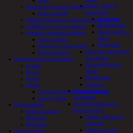
Valot
Maalit, lakat ja
Rengas ja -vannetarvikkeet
ohentimet
Pukit ja tunkit
Liuottimet
Sähköpotkulaudat, skootterit ja ajoneuvot
Metallimaalit
Tukkikärryt ja juontopulkat
Spraymaalit ja
Veneet ja veneilytarvikkeet
-lakat
Airot ja melat
Talomaalit
Kanootit ja sup-laudat
Muuraus, tapetointi
Perämoottorit
ja laatoitus
Eläintenruoka ja tarvikkeet
Pensselit telat ja
Jyrsijät
lastat
Kissat
Sekoittimet
Koirat
Suojaus
Linnut
Muut työkalut ja
Linnunpöntöt ja ruokintalaudat
tarvikkeet
Linnunruoka
Paineilmatyökalut ja
Elintarvikkeet
kompressorit
Keksit ja piparit
Letkut, liittimet ja
Makeiset
pistoolit
Mausteet
Letkut ja muut
Kausituotteet