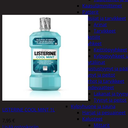
Kaasulämmittimet
Patterit
Tulisijat ja tarvikkeet
Arinat
Tarvikkeet
Kodintekstiilit
Pyyhkeet
Keittiöpyyhkeet
Kylpypyyhkeet ja
Pöytäliinat
Sisustustyynyt ja pääl
Tyynyt ja peitot
Verhot ja tarvikkeet
Vuodevaatteet
Lakanat ja tyyny
Tyynyt ja peitot
Kylpyhuone ja sauna
LISTERINE COOL MINT 1L
Harjat ja pesuaineet
Kalusteet
7,95
€
Mittarit
Lisää ostoskoriin