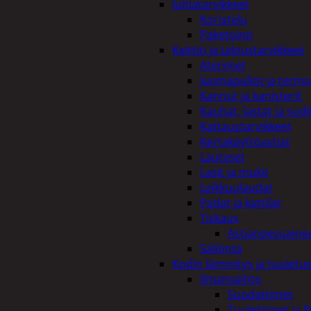
Juhlatarvikkeet
Koristelu
Paketointi
Keittiö ja taloustarvikkeet
Aterimet
Juomapullot ja termo
Kannut ja kanisterit
Kauhat, lastat ja sudi
Kattaustarvikkeet
Kertakäyttöastiat
Lautaset
Lasit ja mukit
Leikkuulaudat
Padat ja kattilat
Tiskaus
Astianpesuaine
Säilöntä
Kodin lämmitys ja tuuletu
Ilmanvaihto
Suodattimet
Tuulettimet ja I