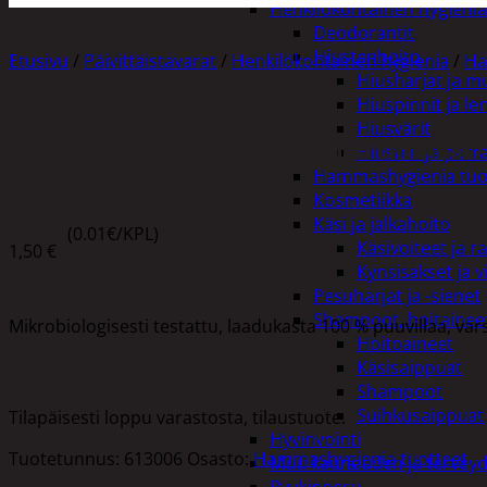
Henkilökohtainen hygienia
Deodorantit
Hiustenhoito
Etusivu
/
Päivittäistavarat
/
Henkilökohtainen hygienia
/
Ha
Hiusharjat ja m
Hiuspinnit ja len
Hiusvärit
SEPTONA VANUPUIKKO 200KPL PAPERIVARSI
Hiusten ja parr
Hammashygienia tuo
Kosmetiikka
Käsi ja jalkahoito
(0.01€/KPL)
Käsivoiteet ja r
1,50
€
Kynsisakset ja vi
Pesuharjat ja -sienet
Shampoot, hoitaineet
Mikrobiologisesti testattu, laadukasta 100 % puuvillaa, var
Hoitoaineet
Käsisaippuat
Shampoot
Suihkusaippuat
Tilapäisesti loppu varastosta, tilaustuote.
Hyvinvointi
Tuotetunnus:
613006
Osasto:
Hammashygienia tuotteet
Muu kauneuden ja tervey