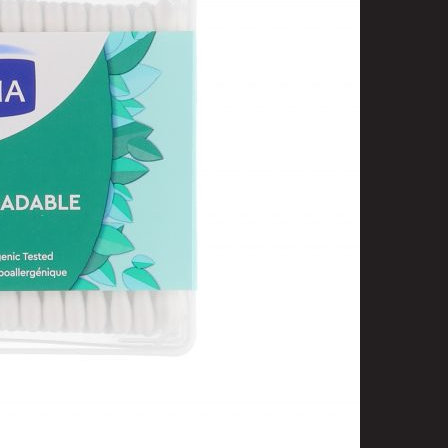
t
uusenvalot
telmat
fiointi