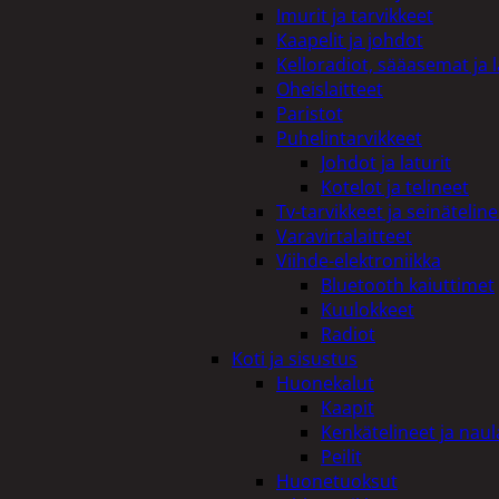
Imurit ja tarvikkeet
Kaapelit ja johdot
Kelloradiot, sääasemat ja 
Oheislaitteet
Paristot
Puhelintarvikkeet
Johdot ja laturit
Kotelot ja telineet
Tv-tarvikkeet ja seinäteline
Varavirtalaitteet
Viihde-elektroniikka
Bluetooth kaiuttimet
Kuulokkeet
Radiot
Koti ja sisustus
Huonekalut
Kaapit
Kenkätelineet ja naul
Peilit
Huonetuoksut