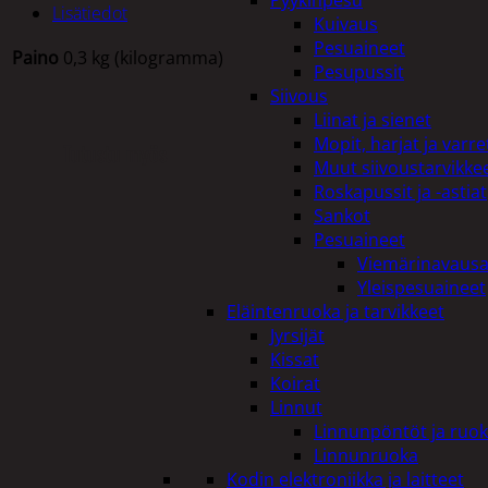
Pyykinpesu
Lisätiedot
Kuivaus
Pesuaineet
Paino
0,3 kg (kilogramma)
Pesupussit
Siivous
Liinat ja sienet
Mopit, harjat ja varre
Tutustu myös
Muut siivoustarvikke
Roskapussit ja -astiat
Sankot
Pesuaineet
Viemärinavausa
Yleispesuaineet
Eläintenruoka ja tarvikkeet
Jyrsijät
Kissat
Koirat
Linnut
Linnunpöntöt ja ruok
Linnunruoka
Kodin elektroniikka ja laitteet