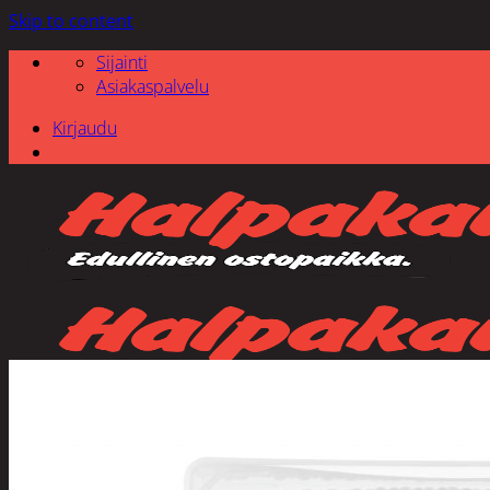
Skip to content
Sijainti
Asiakaspalvelu
Kirjaudu
Etsi: