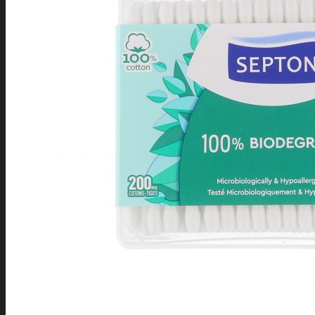
Tuotevalikoima
Poistotuotteet
Kausituotteet
Joulu
Joulu- ja kausivalot
Eläimet ja tontu
Kyntteliköt
Valoketjut ja k
Joulukoristeet
Kranssit ja ase
Tontut ja muut
Joulutekstiilit
Paketointi
Marjastus
Talvi
Päivittäistavarat
Apuvälineet
Hengityssuojaimet ja desin