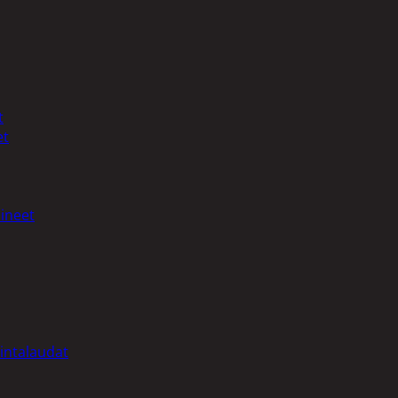
t
et
ineet
intalaudat