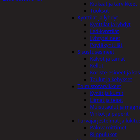
Kiukaat ja tarvikkeet
Tuoksut
Kynttilät ja lyhdyt
Kynttilät ja lyhdyt
Led-kynttilät
Lyhtytelineet
Pöytäkynttilät
Sisustusesineet
Kalvot ja tarrat
Kellot
Koriste-esineet ja kas
Taulut ja kehykset
Toimistotarvikkeet
Kynät ja kumit
Liimat ja teipit
Muistitaulut ja magne
Vihkot ja paperit
Turvajärjestelmät ja lukitu
Palovaroittimet
Riippulukot