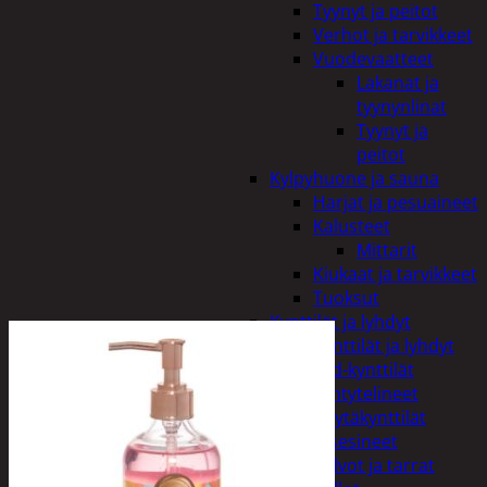
Tyynyt ja peitot
Verhot ja tarvikkeet
Vuodevaatteet
Lakanat ja
tyynynlinat
Tyynyt ja
peitot
Kylpyhuone ja sauna
Harjat ja pesuaineet
Kalusteet
Mittarit
Kiukaat ja tarvikkeet
Tuoksut
Kynttilät ja lyhdyt
Kynttilät ja lyhdyt
Led-kynttilät
Lyhtytelineet
Pöytäkynttilät
Sisustusesineet
Kalvot ja tarrat