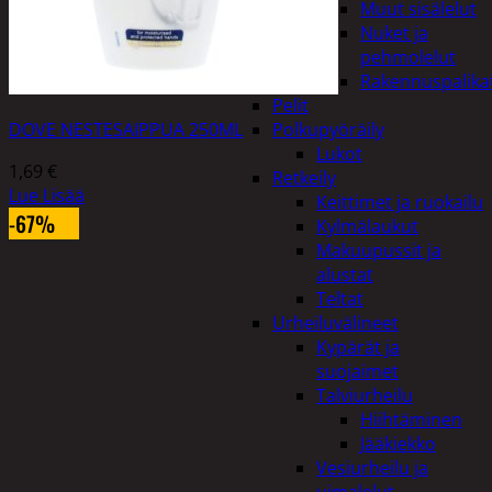
Muut sisälelut
Nuket ja
pehmolelut
Rakennuspalika
Pelit
DOVE NESTESAIPPUA 250ML
Polkupyöräily
Lukot
1,69
€
Retkeily
Lue Lisää
Keittimet ja ruokailu
-67%
Kylmälaukut
Makuupussit ja
alustat
Teltat
Urheiluvälineet
Kypärät ja
suojaimet
Talviurheilu
Hiihtäminen
Jääkiekko
Vesiurheilu ja