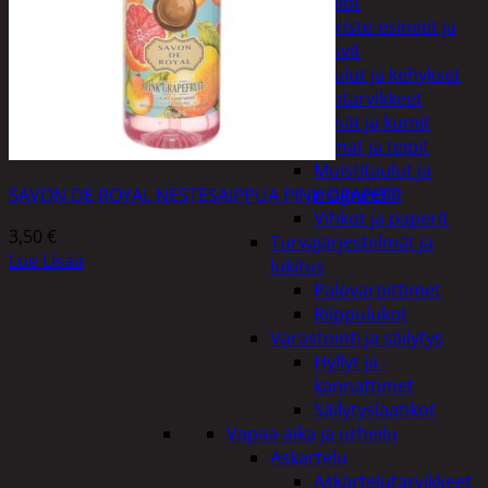
Kellot
Koriste-esineet ja
kasvit
Taulut ja kehykset
Toimistotarvikkeet
Kynät ja kumit
Liimat ja teipit
Muistitaulut ja
magneetit
SAVON DE ROYAL NESTESAIPPUA PINK GRAPEFR
Vihkot ja paperit
3,50
€
Turvajärjestelmät ja
Lue Lisää
lukitus
Palovaroittimet
Riippulukot
Varastointi ja säilytys
Hyllyt ja -
kannattimet
Säilytyslaatikot
Vapaa-aika ja urheilu
Askartelu
Askartelutarvikkeet