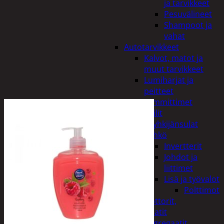
ja tarvikkeet
Pesuvälineet
Shampoot ja
vahat
Autotarvikkeet
Kalvot, matot ja
muut tarvikkeet
Lumiharjat ja
peitteet
Lämmittimet
Peilit
Pyyhkijänsulat
Sähkö
Invertterit
Johdot ja
liittimet
Lisä ja työvalot
Polttimot
Irtomoottorit,
aggregaatit
Aggregaatit