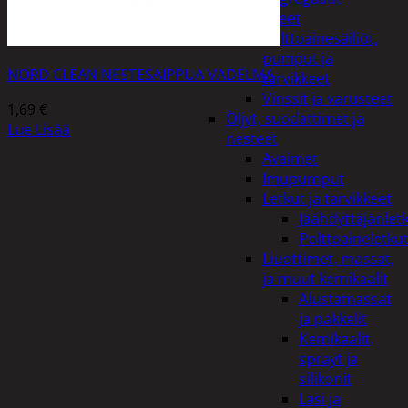
Lisälaitteet
Polttoainesäiliöt,
pumput ja
NORD CLEAN NESTESAIPPUA VADELMA
tarvikkeet
Vinssit ja varusteet
1,69
€
Öljyt, suodattimet ja
Lue Lisää
nesteet
Avaimet
Imupumput
Letkut ja tarvikkeet
Jäähdyttäjänlet
Polttoaineletku
Liuottimet, massat,
ja muut kemikaalit
Alustamassat
ja pakkelit
Kemikaalit,
sprayt ja
silikonit
Lasi ja