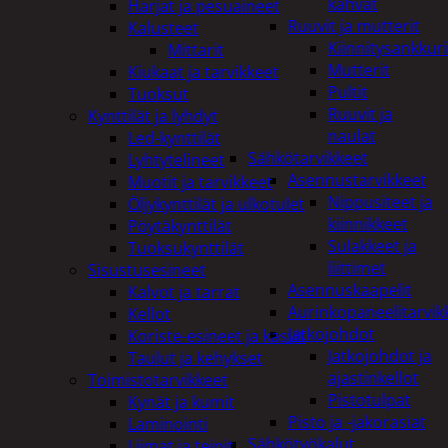
kahvat
Harjat ja pesuaineet
Ruuvit ja mutterit
Kalusteet
Kiinnitysankkuri
Mittarit
Mutterit
Kiukaat ja tarvikkeet
Pultit
Tuoksut
Ruuvit ja
Kynttilät ja lyhdyt
naulat
Led-kynttilät
Sähkötarvikkeet
Lyhtytelineet
Asennustarvikkeet
Muotit ja tarvikkeet
Nippusiteet ja
Öljykynttilät ja ulkotulet
kiinnikkeet
Pöytäkynttilät
Sulakkeet ja
Tuoksukynttilät
liittimet
Sisustusesineet
Asennuskaapelit
Kalvot ja tarrat
Aurinkopaneelitarvik
Kellot
Jatkojohdot
Koriste-esineet ja kasvit
Jatkojohdot ja
Taulut ja kehykset
ajastinkellot
Toimistotarvikkeet
Pistotulpat
Kynät ja kumit
Pisto ja -jakorasiat
Laminointi
Sähkötyökalut
Liimat ja teipit