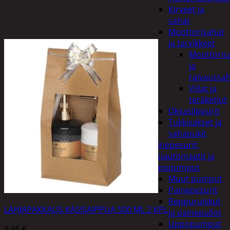
Kirveet ja
sahat
Moottorisahat
ja tarvikkeet
Moottoris
ja
raivaussa
Viilat ja
teräketjut
Oksasilppurit
Tukkisakset ja
sahapukit
Painepesurit,
vesiautomaatit ja
uppopumput
Muut pumput
Painepesurit
Reppuruiskut
LAHJAPAKKAUS KÄSISAIPPUA 500 ML 2 KPL
ja painepullot
Uppopumput
9,95
€