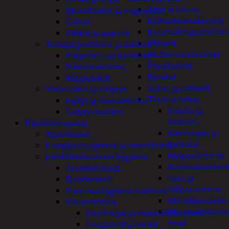
Akut ja laturit
Muistitaulut ja magneetit
Kulmahiomakoneet
Sakset
Kuumailmapuhaltim
Vihkot ja paperit
Mittarit
Turvajärjestelmät ja lukitus
Mutterinvääntimet
Hälyttimet ja kamerat
Porakoneet
Palovaroittimet
Ruiskut
Riippulukot
Sahat ja sirkkelit
Varastointi ja säilytys
Terät ja laikat
Hyllyt ja -kannattimet
Hionta ja
Säilytyslaatikot
katkaisu
Päivittäistavarat
Kierretapit ja
Apuvälineet
työkalut
Hengityssuojaimet ja desinfiointi
Kiviporanterät
Henkilökohtainen hygienia
Kuviosahanterä
Aurinkorasvat
Lasi- ja
Deodorantit
tiiliporanterät
Hammashygienia tuotteet
Metalliporanter
Hiustenhoito
Monitoimikone
Hiusharjat ja muotoilutuotteet
terät
Hiuspinnit ja lenkit