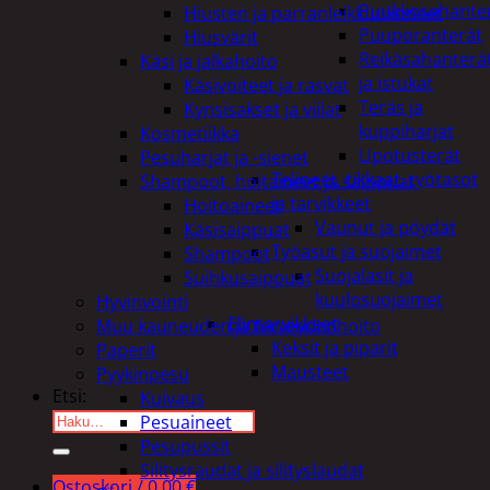
Puukkosahante
Hiusten ja parranleikkuukoneet
Puuporanterät
Hiusvärit
Reikäsahanterä
Käsi ja jalkahoito
ja istukat
Käsivoiteet ja rasvat
Teräs ja
Kynsisakset ja viilat
kuppiharjat
Kosmetiikka
Upotusterät
Pesuharjat ja -sienet
Telineet, tikkaat, työtasot
Shampoot, hoitaineet ja saippuat
ja tarvikkeet
Hoitoaineet
Vaunut ja pöydät
Käsisaippuat
Työasut ja suojaimet
Shampoot
Suojalasit ja
Suihkusaippuat
kuulosuojaimet
Hyvinvointi
Elintarvikkeet
Muu kauneuden ja terveydenhoito
Keksit ja piparit
Paperit
Mausteet
Pyykinpesu
Etsi:
Kuivaus
Pesuaineet
Pesupussit
Silitysraudat ja silityslaudat
Ostoskori /
0,00
€