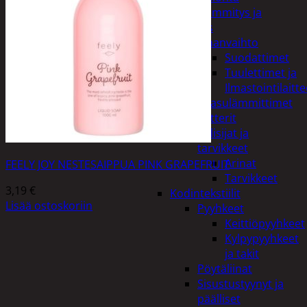
Kodin lämmitys ja
tuuletus
Ilmanvaihto
Suodattimet
Tuulettimet ja
Ilmastointilaitte
Kaasulämmittimet
Patterit
Tulisijat ja
tarvikkeet
Arinat
FEELY JOY NESTESAIPPUA PINK GRAPEFRUIT
Tarvikkeet
3,19
€
Kodintekstiilit
Lisää ostoskoriin
Pyyhkeet
Keittiöpyyhkeet
Kylpypyyhkeet
ja takit
Pöytäliinat
Sisustustyynyt ja
päälliset