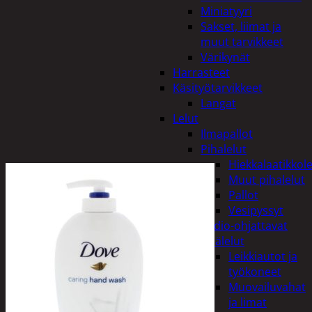
Miniatyyri
Sakset, liimat ja
muut tarvikkeet
Värikynät
Harrasteet
Käsityötarvikkeet
Langat
Lelut
Ilmapallot
Pihalelut
Hiekkalaatikkole
Muut pihalelut
Pallot
Vesipyssyt
Radio-ohjattavat
Sisälelut
Leikkiautot ja
työkoneet
Muovailuvahat
ja limat