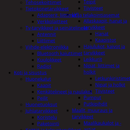
Teipit
Tehosekoittimet
Tiivisteet
Tietokonetarvikkeet
LVI
Adapterit, liittimet ja telakointiasemat
Allaskaapit, hanat ja
Verkkolaitteet
tarvikkeet
Tv-tarvikkeet ja seinätelineet
Hanat
Antennit
Kaapistot
Liittimet
Hajulukot, kaivot ja
Viihde-elektroniikka
tarvikkeet
Bluetooth kaiuttimet
Leikkurit
Kuulokkeet
Nipat, liittimet ja
Radiot
holkit
Koti ja sisustus
Letkunkiristime
Huonekalut
Nipat ja holkit
Kaapit
Tiivisteet
Kenkätelineet ja naulakot
Pumput
Peilit
Putkipihdit
Huonetuoksut
Maalit, muuraus ja
Juhlatarvikkeet
tarvikkeet
Koristelu
Maalikaukalot ja -
Paketointi
astiat
Keittiö ja taloustarvikkeet