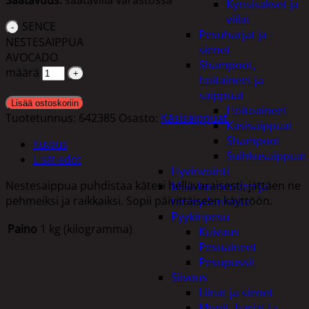
Kynsisakset ja
viilat
SENCE
Pesuharjat ja -
NESTESAIPPUA
sienet
AVOCADO
Shampoot,
määrä
hoitaineet ja
saippuat
Lisää ostoskoriin
Hoitoaineet
Tuotetunnus:
642385
Osasto:
Käsisaippuat
Käsisaippuat
Shampoot
Kuvaus
Suihkusaippuat
Lisätiedot
Hyvinvointi
Nestesaippua puhdistaa kätesi hellävaraisesti, jättäen ne
Muu kauneuden ja
pehmeiksi ja raikkaiksi. Sopii päivittäiseen käyttöön.
terveydenhoito
Pyykinpesu
Paino
1 kg (kilogramma)
Kuivaus
Pesuaineet
Pesupussit
Siivous
Tutustu myös
Liinat ja sienet
Mopit, harjat ja