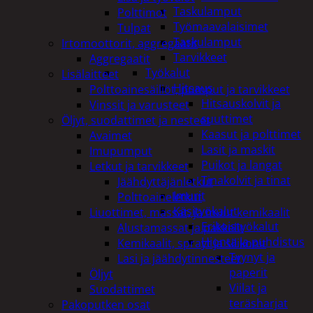
Taskulamput
Polttimot
Työmaavalaisimet
Tulpat
Taskulamput
Irtomoottorit, aggregaatit
Tarvikkeet
Aggregaatit
Työkalut
Lisälaitteet
Hitsaus
Polttoainesäiliöt, pumput ja tarvikkeet
Hitsauskolvit ja
Vinssit ja varusteet
suuttimet
Öljyt, suodattimet ja nesteet
Kaasut ja polttimet
Avaimet
Lasit ja maskit
Imupumput
Puikot ja langat
Letkut ja tarvikkeet
Tinakolvit ja tinat
Jäähdyttäjänletkut
Imurit
Polttoaineletkut
Käsityökalut
Liuottimet, massat, ja muut kemikaalit
Erikoistyökalut
Alustamassat ja pakkelit
Hionta ja puhdistus
Kemikaalit, sprayt ja silikonit
Tyynyt ja
Lasi ja jäähdytinnesteet
paperit
Öljyt
Viilat ja
Suodattimet
teräsharjat
Pakoputken osat