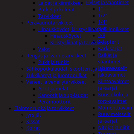
Hylsyt ja vääntimet
Laipat ja kiinnikkeet
1"
Putket ja kulmat
1/2"
Tarvikkeet
1/4"
Perävaunutarvikkeet
3/4"
Hinausköydet, kiristysliinat ja kiinnikkeet
3/8
Hinausköydet
Adapterit
Kiristysliinat ja tarvikkeet
Kärkisarjat
Valot
Räikät ja
Rengas ja -vannetarvikkeet
vääntimet
Pukit ja tunkit
Iskumeisselit
Sähköpotkulaudat, skootterit ja ajoneuvot
Jakoavaimet
Tukkikärryt ja juontopulkat
Kiintoavaimet
Veneet ja veneilytarvikkeet
ja -sarjat
Airot ja melat
Kuusiokolo ja
Kanootit ja sup-laudat
torx-avaimet
Perämoottorit
Momenttiavaim
Eläintenruoka ja tarvikkeet
Ruuvimeisselit
Jyrsijät
ja -sarjat
Kissat
Nitojat ja niitit
Koirat