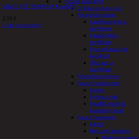
Piha ja puutarha
SENCE NESTESAIPPUA ANANAS
Grillaus ja savustus
Piharakennukset
2,19
€
Kasvihuoneet ja
Lisää ostoskoriin
tarvikkeet
Paviljonkit ja
tarvikkeet
Puutarhavajat ja
katokset
Ulko-wc ja
tarvikkeet
Piharakentaminen
Puutarhakalusteet
Keinut
Pehmusteet
Pöydät, tuolit ja
kalusteryhmät
Puutarhakoneet
Kärryt
Metsurin työkalut
Halkomakoneet