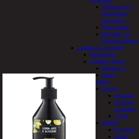
uimalelut
Kylpytynnyrit,
uima-altaat,
porealtaat
Uima-altaat
Uimalelut ja
kelluntavälineet
Vaatteet ja asusteet
Heijastimet
Laukut ja reput
Käsilaukut
Reput
Vaatteet
Lapset
Asusteet
Hanskat
ja lapaset
Sukat
Miehet
Hanskat
Sukat