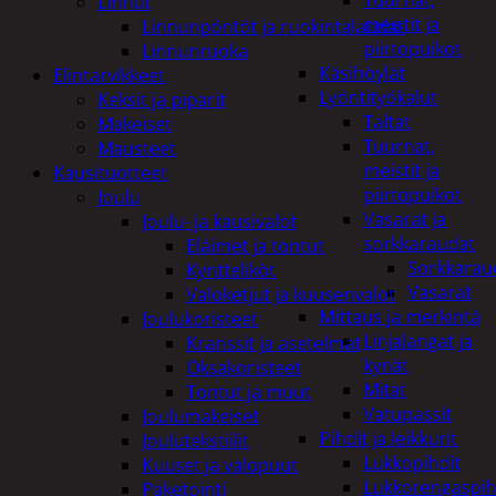
Tuurnat,
Linnut
meistit ja
Linnunpöntöt ja ruokintalaudat
piirtopuikot
Linnunruoka
Käsihöylät
Elintarvikkeet
Lyöntityökalut
Keksit ja piparit
Taltat
Makeiset
Tuurnat,
Mausteet
meistit ja
Kausituotteet
piirtopuikot
Joulu
Vasarat ja
Joulu- ja kausivalot
sorkkaraudat
Eläimet ja tontut
Sorkkarau
Kyntteliköt
Vasarat
Valoketjut ja kuusenvalot
Mittaus ja merkintä
Joulukoristeet
Linjalangat ja
Kranssit ja asetelmat
kynät
Oksakoristeet
Mitat
Tontut ja muut
Vatupassit
Joulumakeiset
Pihdit ja leikkurit
Joulutekstiilit
Lukkopihdit
Kuuset ja valopuut
Lukkorengaspih
Paketointi