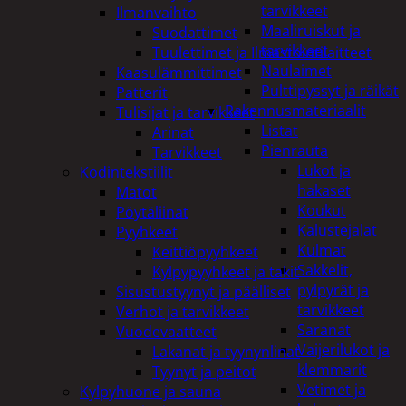
tarvikkeet
Ilmanvaihto
Maaliruiskut ja
Suodattimet
tarvikkeet
Tuulettimet ja Ilmastointilaitteet
Naulaimet
Kaasulämmittimet
Pulttipyssyt ja räikät
Patterit
Rakennusmateriaalit
Tulisijat ja tarvikkeet
Listat
Arinat
Pienrauta
Tarvikkeet
Lukot ja
Kodintekstiilit
hakaset
Matot
Koukut
Pöytäliinat
Kalustejalat
Pyyhkeet
Kulmat
Keittiöpyyhkeet
Sakkelit,
Kylpypyyhkeet ja takit
pylpyrät ja
Sisustustyynyt ja päälliset
tarvikkeet
Verhot ja tarvikkeet
Saranat
Vuodevaatteet
Vaijerilukot ja
Lakanat ja tyynynlinat
klemmarit
Tyynyt ja peitot
Vetimet ja
Kylpyhuone ja sauna