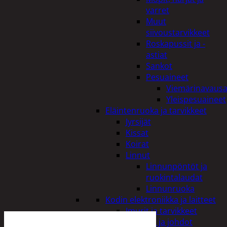
varret
Muut
siivoustarvikkeet
Roskapussit ja -
astiat
Sankot
Pesuaineet
Viemärinavausa
Yleispesuaineet
Eläintenruoka ja tarvikkeet
Jyrsijät
Kissat
Koirat
Linnut
Linnunpöntöt ja
ruokintalaudat
Linnunruoka
Kodin elektroniikka ja laitteet
Imurit ja tarvikkeet
Kaapelit ja johdot