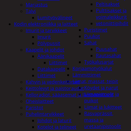
Peltisakset
Marjastus
Pulttisakset ja
Talvi
voimaleikkurit
Lumityövälineet
vetoniittipihdit
Kodin elektroniikka ja laitteet
Puristimet
Imurit ja tarvikkeet
Puukot
Imurit
Sahat
Pölypussit
Puusahat
Kaapelit ja johdot
Rautasahat
Äänikaapelit
Työkalusarjat
Liittimet
Korjaamotyökalut
Datakaapelit
Lämmittimet
Liittimet
Liimat, massat, teipit
Kahvin ja vedenkeittimet
Köydet ja narut
Keittolevyt ja paistoraudat
Liimapistoolit ja
Kelloradiot, sääasemat ja lämpömittarit
puikot
Oheislaitteet
Liimat ja lukitteet
Paristot
Rasvaprässit,
Puhelintarvikkeet
massa ja
Johdot ja laturit
uretaanipistoolit
Kotelot ja telineet