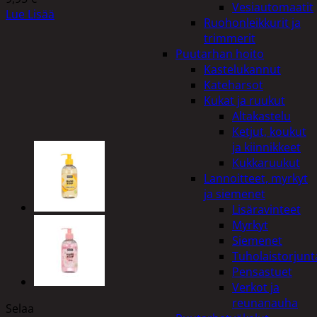
Vesiautomaatit
Lue Lisää
Ruohonleikkurit ja
trimmerit
Puutarhan hoito
Kastelukannut
Kateharsot
Kukat ja ruukut
Altakastelu
Ketjut, koukut
ja kiinnikkeet
Kukkaruukut
Lannoitteet, myrkyt
ja siemenet
Lisäravinteet
Myrkyt
Siemenet
Tuholaistorjunt
Pensastuet
Verkot ja
reunanauha
Selaa