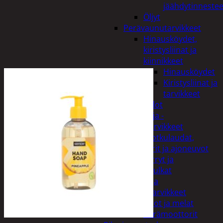
jäähdytinnestee
Öljyt
Perävaunutarvikkeet
Hinausköydet,
kiristysliinat ja
kiinnikkeet
Hinausköydet
Kiristysliinat ja
tarvikkeet
Valot
Rengas ja -
vannetarvikkeet
Sähköpotkulaudat,
skootterit ja ajoneuvot
Tukkikärryt ja
juontopulkat
Veneet ja
veneilytarvikkeet
Airot ja melat
Perämoottorit