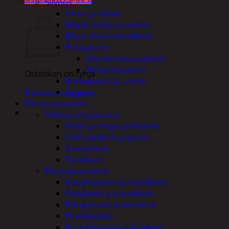
Siivous
Ostoskori
Liinat ja sienet
Mopit, harjat ja varret
Muut siivoustarvikkeet
Pesuaineet
Viemärinavausaineet
Yleispesuaineet
Ostoskori on tyhjä.
Roskapussit ja -astiat
Sangot
Takaisin kauppaan
Piha ja puutarha
Grillaus ja savustus
Grillit ja rengaspolttimet
Hiilet, briketit ja purut
Savustimet
Tarvikkeet
Piharakennukset
Kasvihuoneet ja tarvikkeet
Paviljonkit ja tarvikkeet
Pihapatsaat ja koristeet
Postilaatikot
Puutarhavajat ja katokset