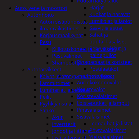
Puutarhatyökalut
Harjat
Auto, vene ja moottori
Kuokat ja haravat
Autonhoito
Lumikolat ja lapiot
Auton sisäpuhdistus
Saavit ja astiat
ilmanraikastimet
Sahat ja
Korjausmaalikynät
puutarhasakset
Pesu
Reppuruiskut ja
Kiillotuskoneet ja tarvikkeet
painepullot
Pesuvälineet
Pihapatsaat ja koristeet
Shampoot ja vahat
Postilaatikot
Autotarvikkeet
Valaisimet ja lamput
Kalvot, matot ja muut tarvikkeet
Aurinkokennovalot
Lämmittimet
Koristevalot
Lumiharjat ja peitteet
Koristevalaisimet
Peilit
Loisteputket ja lamput
Pyyhkijänsulat
Pihavalaisimet
Sähkö
Sisävalaisimet
Akut
Lednauhat ja listat
invertterit
Pöytävalaisimet
Johdot ja liittimet
Yleisvalaisimet
Lisä ja työvalot