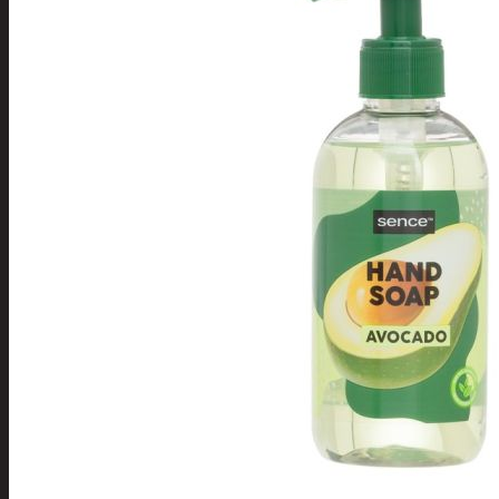
Tuotevalikoima
Poistotuotteet
Kausituotteet
Joulu
Joulu- ja kausivalot
Eläimet ja
tontut
Kyntteliköt
Valoketjut ja
kuusenvalot
Joulukoristeet
Kranssit ja
asetelmat
Tontut ja
muut
Joulutekstiilit
Paketointi
Marjastus
Talvi
Päivittäistavarat