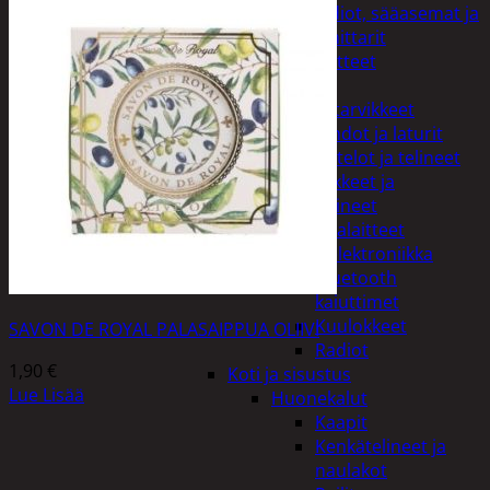
Kelloradiot, sääasemat ja
lämpömittarit
Oheislaitteet
Paristot
Puhelintarvikkeet
Johdot ja laturit
Kotelot ja telineet
Tv-tarvikkeet ja
seinätelineet
Varavirtalaitteet
Viihde-elektroniikka
Bluetooth
kaiuttimet
Kuulokkeet
SAVON DE ROYAL PALASAIPPUA OLIIVI
Radiot
1,90
€
Koti ja sisustus
Lue Lisää
Huonekalut
Kaapit
Kenkätelineet ja
naulakot