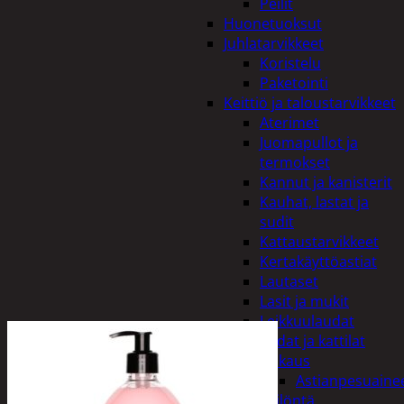
Peilit
Huonetuoksut
Juhlatarvikkeet
Koristelu
Paketointi
Keittiö ja taloustarvikkeet
Aterimet
Juomapullot ja
termokset
Kannut ja kanisterit
Kauhat, lastat ja
sudit
Kattaustarvikkeet
Kertakäyttöastiat
Lautaset
Lasit ja mukit
Leikkuulaudat
Padat ja kattilat
Tiskaus
Astianpesuaine
Säilöntä