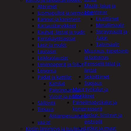
Maalit, lakat ja
Aterimet
ohentimet
Juomapullot ja termokset
Liuottimet
Kannut ja kanisterit
Metallimaalit
Kattaustarvikkeet
Spraymaalit ja
Kauhat, lastat ja sudit
-lakat
Kertakäyttöastiat
Talomaalit
Lasit ja mukit
Muuraus, tapetointi
Lautaset
ja laatoitus
Leikkuulaudat
Pensselit telat ja
Leivinpaperit ja foliot
lastat
Leivonta
Sekoittimet
Padat ja kattilat
Suojaus
Kattilat
Muut työkalut ja
Paistinpannut
tarvikkeet
Vuoat ja padat
Paineilmatyökalut ja
Säilöntä
kompressorit
Tiskaus
Letkut, liittimet ja
Astianpesuaineet
pistoolit
vaa'at
Letkut ja muut
Kodin lämmitys ja tuuletus