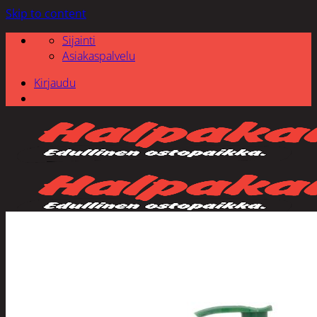
Skip to content
Sijainti
Asiakaspalvelu
Kirjaudu
Etsi: