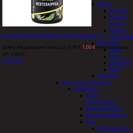
Naiset
Hanskat
Paidat ja
housut
Sukat ja
LJG NESTESAIPPUA 550ML SITRUUNA-MINTTU
säärystim
Päähineet
2,99
€
Alkuperäinen hinta oli: 2,99 €.
1,00
€
Nykyinen hinta
Hatut
on: 1,00 €.
Huivit
Lue Lisää
Lippalakit
Pipot
Sadeasut
Auto, vene ja moottori
Autonhoito
Auton
sisäpuhdistus
Ilmanraikastimet
Korjausmaalikynät
Pesu
Kiillotuskoneet