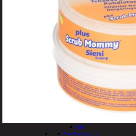
Tuotevalikoima
Poistotuotteet
Kausituotteet
Joulu
Joulu- ja kausivalot
Eläimet ja
tontut
Kyntteliköt
Valoketjut ja
kuusenvalot
Joulukoristeet
Kranssit ja
asetelmat
Tontut ja
muut
Joulutekstiilit
Paketointi
Marjastus
Talvi
Päivittäistavarat