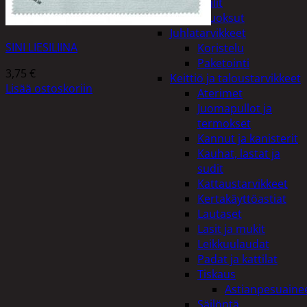
Peilit
Huonetuoksut
Juhlatarvikkeet
SINI LIESILIINA
Koristelu
Paketointi
3,75
€
Keittiö ja taloustarvikkeet
Lisää ostoskoriin
Aterimet
Juomapullot ja
termokset
Kannut ja kanisterit
Kauhat, lastat ja
sudit
Kattaustarvikkeet
Kertakäyttöastiat
Lautaset
Lasit ja mukit
Leikkuulaudat
Padat ja kattilat
Tiskaus
Astianpesuaine
Säilöntä