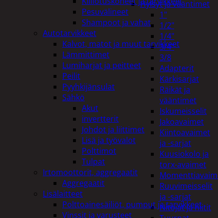
Kiillotuskoneet ja tarvikkeet
Hylsyt ja vääntimet
Pesuvälineet
1"
Shampoot ja vahat
1/2"
Autotarvikkeet
1/4"
Kalvot, matot ja muut tarvikkeet
3/4"
Lämmittimet
3/8
Lumiharjat ja peitteet
Adapterit
Peilit
Kärkisarjat
Pyyhkijänsulat
Räikät ja
Sähkö
vääntimet
Akut
Iskumeisselit
invertterit
Jakoavaimet
Johdot ja liittimet
Kiintoavaimet
Lisä ja työvalot
ja -sarjat
Polttimot
Kuusiokolo ja
Tulpat
torx-avaimet
Irtomoottorit, aggregaatit
Momenttiavaim
Aggregaatit
Ruuvimeisselit
Lisälaitteet
ja -sarjat
Polttoainesäiliöt, pumput ja tarvikkeet
Nitojat ja niitit
Vinssit ja varusteet