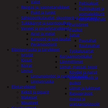
Valot
Peltisakset
Rengas ja -vannetarvikkeet
Pulttisakset ja
Pukit ja tunkit
voimaleikkurit
Sähköpotkulaudat, skootterit ja ajoneuvot
vetoniittipihdit
Tukkikärryt ja juontopulkat
Puristimet
Veneet ja veneilytarvikkeet
Puukot
Airot ja melat
Sahat
Kanootit ja sup-laudat
Puusahat
Perämoottorit
Rautasahat
Eläintenruoka ja tarvikkeet
Työkalusarjat
Jyrsijät
Korjaamotyökalut
Kissat
Lämmittimet
Koirat
Liimat, massat, teipit
Linnut
Köydet ja narut
Linnunpöntöt ja ruokintalaudat
Liimapistoolit ja
Linnunruoka
puikot
Elintarvikkeet
Liimat ja lukitteet
Keksit ja piparit
Rasvaprässit,
Makeiset
massa ja
Mausteet
uretaanipistoolit
Kausituotteet