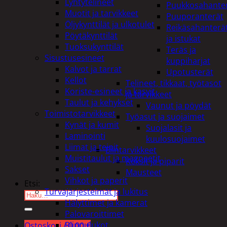
Lyhtytelineet
Puukkosahante
Muotit ja tarvikkeet
Puuporanterät
Öljykynttilät ja ulkotulet
Reikäsahanterä
Pöytäkynttilät
ja istukat
Tuoksukynttilät
Teräs ja
Sisustusesineet
kuppiharjat
Kalvot ja tarrat
Upotusterät
Kellot
Telineet, tikkaat, työtasot
Koriste-esineet ja kasvit
ja tarvikkeet
Taulut ja kehykset
Vaunut ja pöydät
Toimistotarvikkeet
Työasut ja suojaimet
Kynät ja kumit
Suojalasit ja
Laminointi
kuulosuojaimet
Liimat ja teipit
Elintarvikkeet
Muistitaulut ja magneetit
Keksit ja piparit
Sakset
Mausteet
Vihkot ja paperit
Etsi:
Turvajärjestelmät ja lukitus
Hälyttimet ja kamerat
Palovaroittimet
Riippulukot
Ostoskori /
0,00
€