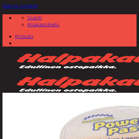
Skip to content
Sijainti
Asiakaspalvelu
Kirjaudu
Etsi: