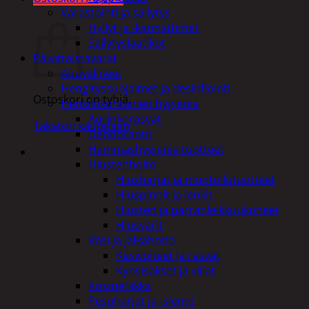
Varastointi ja säilytys
Ostoskori
Hyllyt ja -kannattimet
Säilytyslaatikot
Päivittäistavarat
Apuvälineet
Hengityssuojaimet ja desinfiointi
Ostoskori on tyhjä.
Henkilökohtainen hygienia
Aurinkorasvat
Takaisin kauppaan
Deodorantit
Hammashygienia tuotteet
Hiustenhoito
Hiusharjat ja muotoilutuotteet
Hiuspinnit ja lenkit
Hiusten ja parranleikkuukoneet
Hiusvärit
Käsi ja jalkahoito
Käsivoiteet ja rasvat
Kynsisakset ja viilat
Kosmetiikka
Pesuharjat ja -sienet