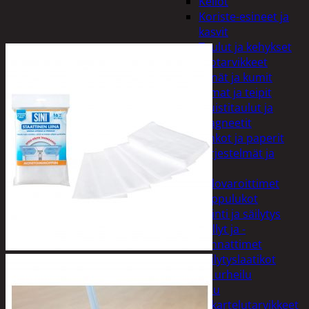
Kellot
Koriste-esineet ja
kasvit
Taulut ja kehykset
Toimistotarvikkeet
Kynät ja kumit
Liimat ja teipit
Muistitaulut ja
magneetit
Vihkot ja paperit
Turvajärjestelmät ja
lukitus
Palovaroittimet
Riippulukot
Varastointi ja säilytys
Hyllyt ja -
kannattimet
Säilytyslaatikot
Vapaa-aika ja urheilu
Askartelu
Askartelutarvikkeet