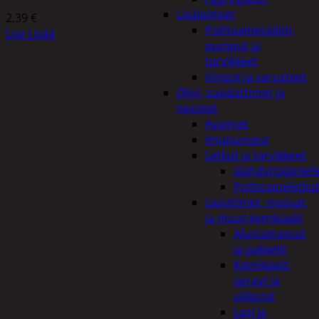
Lisälaitteet
2,39
€
Polttoainesäiliöt,
Lue Lisää
pumput ja
tarvikkeet
Vinssit ja varusteet
Öljyt, suodattimet ja
nesteet
Avaimet
Imupumput
Letkut ja tarvikkeet
Jäähdyttäjänlet
Polttoaineletku
Liuottimet, massat,
ja muut kemikaalit
Alustamassat
ja pakkelit
Kemikaalit,
sprayt ja
silikonit
Lasi ja