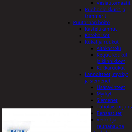
Vesiautomaatit
Ruohonleikkurit ja
trimmerit
Puutarhan hoito
Kastelukannut
Kateharsot
Kukat ja ruukut
Altakastelu
Ketjut, koukut
ja kiinnikkeet
Kukkaruukut
Lannoitteet, myrkyt
ja siemenet
Lisäravinteet
Myrkyt
Siemenet
Tuholaistorjunt
Pensastuet
Verkot ja
reunanauha