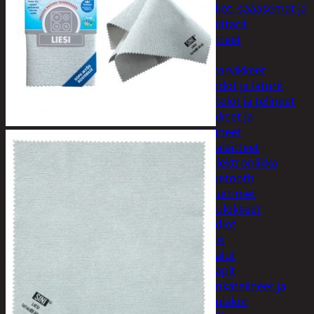
Kelloradiot, sääasemat ja
lämpömittarit
Oheislaitteet
Paristot
Puhelintarvikkeet
Johdot ja laturit
Kotelot ja telineet
Tv-tarvikkeet ja
seinätelineet
Varavirtalaitteet
Viihde-elektroniikka
Bluetooth
kaiuttimet
Kuulokkeet
Radiot
Koti ja sisustus
Huonekalut
Kaapit
Kenkätelineet ja
naulakot