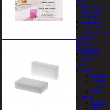
uimalelut
Kylpytynnyrit,
uima-altaat,
porealtaat
Uima-altaat
Uimalelut ja
kelluntavälineet
Vaatteet ja asusteet
Heijastimet
Laukut ja reput
Käsilaukut
Reput
Vaatteet
Lapset
Asusteet
Hanskat
ja lapaset
Sukat
Miehet
Hanskat
Sukat