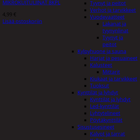
MIKROKUITULIINAT 8KPL
Tyynyt ja peitot
Verhot ja tarvikkeet
4,99
€
Vuodevaatteet
Lisää ostoskoriin
Lakanat ja
tyynynlinat
Tyynyt ja
peitot
Kylpyhuone ja sauna
Harjat ja pesuaineet
Kalusteet
Mittarit
Kiukaat ja tarvikkeet
Tuoksut
Kynttilät ja lyhdyt
Kynttilät ja lyhdyt
Led-kynttilät
Lyhtytelineet
Pöytäkynttilät
Sisustusesineet
Kalvot ja tarrat