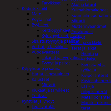
Tarvikkeet
Akut ja laturit
Kodintekstiilit
Kulmahiomakoneet
Matot
Kuumailmapuhaltim
Pöytäliinat
Mittarit
Pyyhkeet
Mutterinvääntimet
Keittiöpyyhkeet
Porakoneet
Kylpypyyhkeet ja takit
Ruiskut
Sisustustyynyt ja päälliset
Sahat ja sirkkelit
Verhot ja tarvikkeet
Terät ja laikat
Vuodevaatteet
Hionta ja
Lakanat ja tyynynlinat
katkaisu
Tyynyt ja peitot
Kierretapit ja
Kylpyhuone ja sauna
työkalut
Harjat ja pesuaineet
Kiviporanterät
Kalusteet
Kuviosahanterä
Mittarit
Lasi- ja
Kiukaat ja tarvikkeet
tiiliporanterät
Tuoksut
Metalliporanter
Kynttilät ja lyhdyt
Monitoimikone
Led-kynttilät
terät