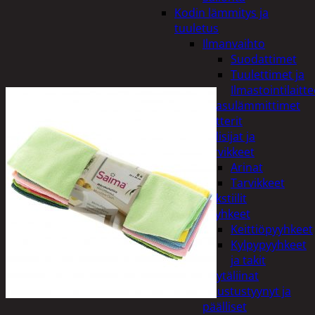
Kodin lämmitys ja
tuuletus
Ilmanvaihto
Suodattimet
Tuulettimet ja
Ilmastointilaitte
Kaasulämmittimet
Patterit
Tulisijat ja
tarvikkeet
Arinat
Tarvikkeet
Kodintekstiilit
Pyyhkeet
Keittiöpyyhkeet
Kylpypyyhkeet
ja takit
Pöytäliinat
Sisustustyynyt ja
päälliset