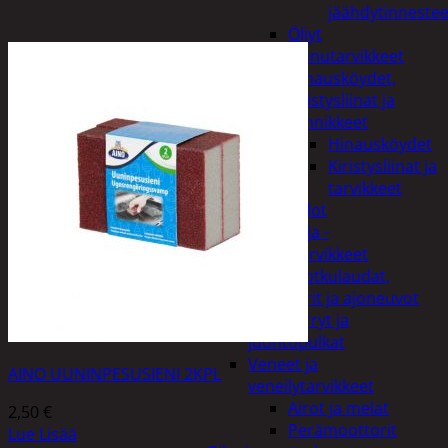
jäähdytinnestee
Öljyt
Perävaunutarvikkeet
Hinausköydet,
kiristysliinat ja
kiinnikkeet
Hinausköydet
Kiristysliinat ja
tarvikkeet
Valot
Rengas ja -
vannetarvikkeet
Sähköpotkulaudat,
skootterit ja ajoneuvot
Tukkikärryt ja
juontopulkat
Veneet ja
AINO UUNINPESUSIENI 2KPL
veneilytarvikkeet
Airot ja melat
2,50
€
Perämoottorit
Lue Lisää