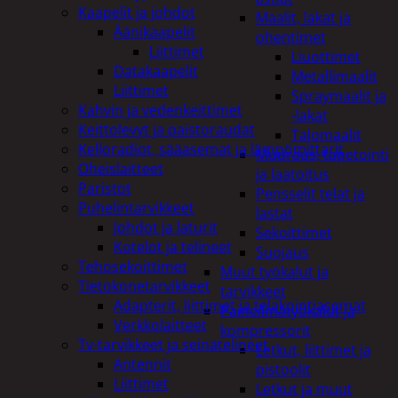
Kaapelit ja johdot
Maalit, lakat ja
Äänikaapelit
ohentimet
Liittimet
Liuottimet
Datakaapelit
Metallimaalit
Liittimet
Spraymaalit ja
Kahvin ja vedenkeittimet
-lakat
Keittolevyt ja paistoraudat
Talomaalit
Kelloradiot, sääasemat ja lämpömittarit
Muuraus, tapetointi
Oheislaitteet
ja laatoitus
Paristot
Pensselit telat ja
Puhelintarvikkeet
lastat
Johdot ja laturit
Sekoittimet
Kotelot ja telineet
Suojaus
Tehosekoittimet
Muut työkalut ja
Tietokonetarvikkeet
tarvikkeet
Adapterit, liittimet ja telakointiasemat
Paineilmatyökalut ja
Verkkolaitteet
kompressorit
Tv-tarvikkeet ja seinätelineet
Letkut, liittimet ja
Antennit
pistoolit
Liittimet
Letkut ja muut