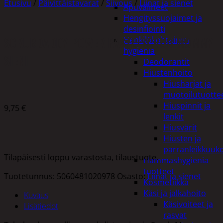
Etusivu
/
Päivittäistavarat
/
Siivous
/
Liinat ja sienet
Apuvälineet
Hengityssuojaimet ja
desinfiointi
SCRUBDADDY POWER PASTE+SCRUB MOMMY
Henkilökohtainen
hygienia
SIENI
Deodorantit
Hiustenhoito
Hiusharjat ja
muotoilutuotte
Hiuspinnit ja
9,75
€
lenkit
Hiusvärit
Hiusten ja
parranleikkuuk
Tilapäisesti loppu varastosta, tilaustuote.
Hammashygienia
tuotteet
Tuotetunnus:
5060481020978
Osasto:
Liinat ja sienet
Kosmetiikka
Käsi ja jalkahoito
Kuvaus
Käsivoiteet ja
Lisätiedot
rasvat