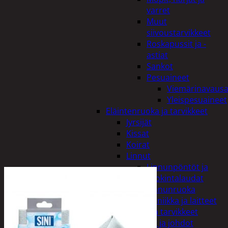
varret
Muut
siivoustarvikkeet
Roskapussit ja -
astiat
Sankot
Pesuaineet
Viemärinavausa
Yleispesuaineet
Eläintenruoka ja tarvikkeet
Jyrsijät
Kissat
Koirat
Linnut
Linnunpöntöt ja
ruokintalaudat
Linnunruoka
Kodin elektroniikka ja laitteet
Imurit ja tarvikkeet
Kaapelit ja johdot