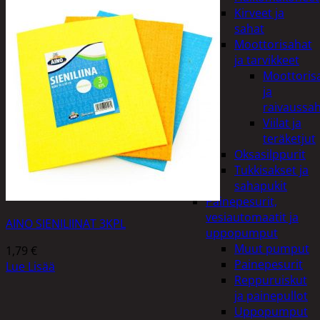
Kirveet ja
sahat
Moottorisahat
ja tarvikkeet
Moottoris
ja
raivaussa
Viilat ja
teräketjut
Oksasilppurit
Tukkisakset ja
sahapukit
Painepesurit,
vesiautomaatit ja
AINO SIENILIINAT 3KPL
uppopumput
Muut pumput
1,79
€
Painepesurit
Lue Lisää
Reppuruiskut
ja painepullot
Uppopumput