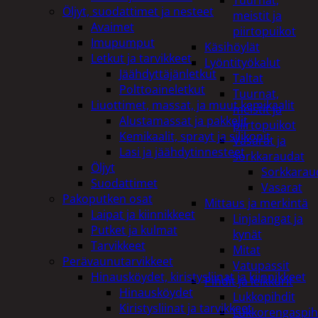
Tuurnat,
Öljyt, suodattimet ja nesteet
meistit ja
Avaimet
piirtopuikot
Imupumput
Käsihöylät
Letkut ja tarvikkeet
Lyöntityökalut
Jäähdyttäjänletkut
Taltat
Polttoaineletkut
Tuurnat,
Liuottimet, massat, ja muut kemikaalit
meistit ja
Alustamassat ja pakkelit
piirtopuikot
Kemikaalit, sprayt ja silikonit
Vasarat ja
Lasi ja jäähdytinnesteet
sorkkaraudat
Öljyt
Sorkkarau
Suodattimet
Vasarat
Pakoputken osat
Mittaus ja merkintä
Laipat ja kiinnikkeet
Linjalangat ja
Putket ja kulmat
kynät
Tarvikkeet
Mitat
Perävaunutarvikkeet
Vatupassit
Hinausköydet, kiristysliinat ja kiinnikkeet
Pihdit ja leikkurit
Hinausköydet
Lukkopihdit
Kiristysliinat ja tarvikkeet
Lukkorengaspih