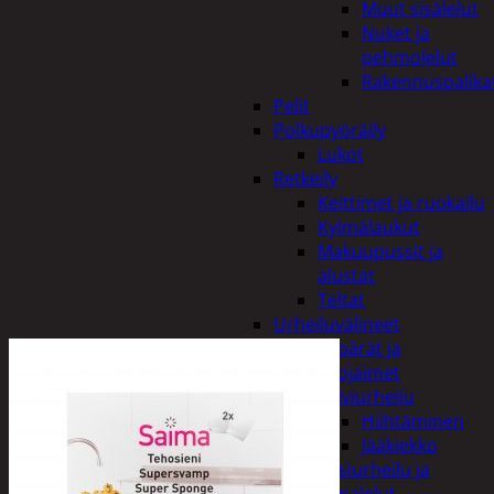
Muut sisälelut
Nuket ja
pehmolelut
Rakennuspalika
Pelit
Polkupyöräily
Lukot
Retkeily
Keittimet ja ruokailu
Kylmälaukut
Makuupussit ja
alustat
Teltat
Urheiluvälineet
Kypärät ja
suojaimet
Talviurheilu
Hiihtäminen
Jääkiekko
Vesiurheilu ja