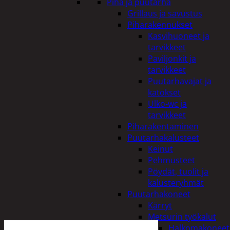
Piha ja puutarha
Grillaus ja savustus
Piharakennukset
Kasvihuoneet ja
tarvikkeet
Paviljonkit ja
tarvikkeet
Puutarhavajat ja
katokset
Ulko-wc ja
tarvikkeet
Piharakentaminen
Puutarhakalusteet
Keinut
Pehmusteet
Pöydät, tuolit ja
kalusteryhmät
Puutarhakoneet
Kärryt
Metsurin työkalut
Halkomakoneet