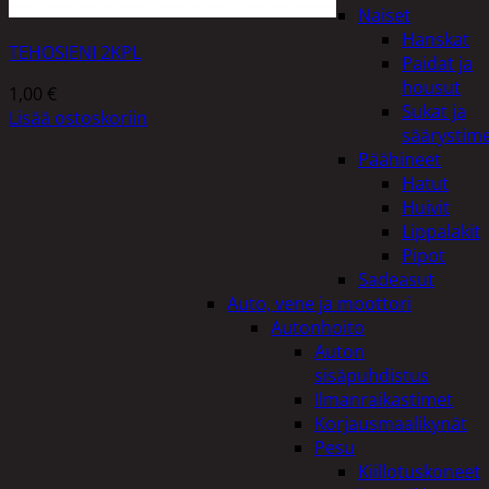
Naiset
Hanskat
TEHOSIENI 2KPL
Paidat ja
housut
1,00
€
Sukat ja
Lisää ostoskoriin
säärystim
Päähineet
Hatut
Huivit
Lippalakit
Pipot
Sadeasut
Auto, vene ja moottori
Autonhoito
Auton
sisäpuhdistus
Ilmanraikastimet
Korjausmaalikynät
Pesu
Kiillotuskoneet