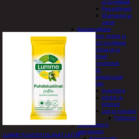
ja tarvikkeet
Pesuvälineet
Shampoot ja
vahat
Autotarvikkeet
Kalvot, matot ja
muut tarvikkeet
Lumiharjat ja
peitteet
Lämmittimet
Peilit
Pyyhkijänsulat
Sähkö
Invertterit
Johdot ja
liittimet
Lisä ja työvalot
Polttimot
Irtomoottorit,
aggregaatit
LUMME PUHDISTUSLIINAT LATTIA
Aggregaatit