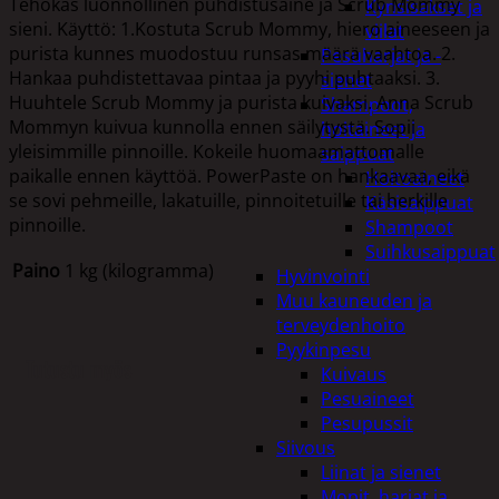
Tehokas luonnollinen puhdistusaine ja Scrub Mommy
Kynsisakset ja
sieni. Käyttö: 1.Kostuta Scrub Mommy, hiero aineeseen ja
viilat
purista kunnes muodostuu runsas määrä vaahtoa. 2.
Pesuharjat ja -
Hankaa puhdistettavaa pintaa ja pyyhi puhtaaksi. 3.
sienet
Huuhtele Scrub Mommy ja purista kuivaksi. Anna Scrub
Shampoot,
Mommyn kuivua kunnolla ennen säilytystä. Sopii
hoitaineet ja
yleisimmille pinnoille. Kokeile huomaamattomalle
saippuat
paikalle ennen käyttöä. PowerPaste on hankaavaa, eikä
Hoitoaineet
se sovi pehmeille, lakatuille, pinnoitetuille tai herkille
Käsisaippuat
pinnoille.
Shampoot
Suihkusaippuat
Paino
1 kg (kilogramma)
Hyvinvointi
Muu kauneuden ja
terveydenhoito
Pyykinpesu
Tutustu myös
Kuivaus
Pesuaineet
Pesupussit
Siivous
Liinat ja sienet
Mopit, harjat ja