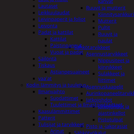
kahvat
Lautaset
Ruuvit ja mutterit
Leikkuulaudat
Kiinnitysankkuri
Leivinpaperit ja foliot
Mutterit
Leivonta
Pultit
Padat ja kattilat
Ruuvit ja
Kattilat
naulat
Paistinpannut
Sähkötarvikkeet
Vuoat ja padat
Asennustarvikkeet
Säilöntä
Nippusiteet ja
Tiskaus
kiinnikkeet
Astianpesuaineet
Sulakkeet ja
vaa'at
liittimet
Kodin lämmitys ja tuuletus
Asennuskaapelit
Ilmanvaihto
Aurinkopaneelitarvik
Suodattimet
Jatkojohdot
Tuulettimet ja Ilmastointilaitteet
Jatkojohdot ja
Kaasulämmittimet
ajastinkellot
Patterit
Pistotulpat
Tulisijat ja tarvikkeet
Pisto ja -jakorasiat
Arinat
Sähkötyökalut