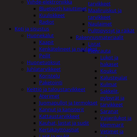
Viihde-elektroniikka
tarvikkeet
Bluetooth kaiuttimet
Maaliruiskut ja
Kuulokkeet
tarvikkeet
Radiot
Naulaimet
Koti ja sisustus
Pulttipyssyt ja räikät
Huonekalut
Rakennusmateriaalit
Kaapit
Listat
Kenkätelineet ja naulakot
Pienrauta
Peilit
Lukot ja
Huonetuoksut
hakaset
Juhlatarvikkeet
Koukut
Koristelu
Kalustejalat
Paketointi
Kulmat
Keittiö ja taloustarvikkeet
Sakkelit,
Aterimet
pylpyrät ja
Juomapullot ja termokset
tarvikkeet
Kannut ja kanisterit
Saranat
Kattaustarvikkeet
Vaijerilukot ja
Kauhat, lastat ja sudit
klemmarit
Kertakäyttöastiat
Vetimet ja
Lasit ja mukit