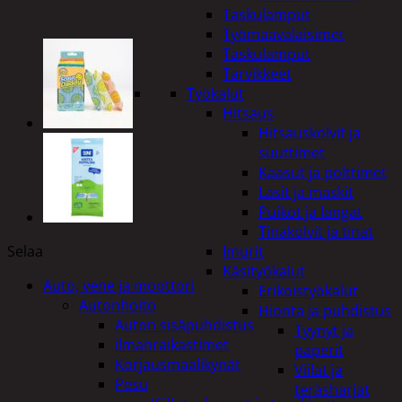
Taskulamput
Työmaavalaisimet
Taskulamput
Tarvikkeet
Työkalut
Hitsaus
Hitsauskolvit ja
suuttimet
Kaasut ja polttimet
Lasit ja maskit
Puikot ja langat
Tinakolvit ja tinat
Selaa
Imurit
Käsityökalut
Auto, vene ja moottori
Erikoistyökalut
Autonhoito
Hionta ja puhdistus
Auton sisäpuhdistus
Tyynyt ja
ilmanraikastimet
paperit
Korjausmaalikynät
Viilat ja
Pesu
teräsharjat