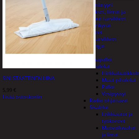
Miniatyyri
Sakset, liimat ja
muut tarvikkeet
Värikynät
Harrasteet
Käsityötarvikkeet
Langat
Lelut
Ilmapallot
Pihalelut
Hiekkalaatikkole
SINI STAATTINEN LIINA
Muut pihalelut
Pallot
5,99
€
Vesipyssyt
Lisää ostoskoriin
Radio-ohjattavat
Sisälelut
Leikkiautot ja
työkoneet
Muovailuvahat
ja limat