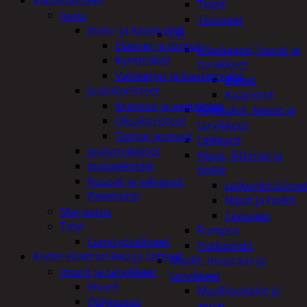
Teipit
Joulu
Tiivisteet
Joulu- ja kausivalot
LVI
Eläimet ja tontut
Allaskaapit, hanat ja
Kyntteliköt
tarvikkeet
Valoketjut ja kuusenvalot
Hanat
Joulukoristeet
Kaapistot
Kranssit ja asetelmat
Hajulukot, kaivot ja
Oksakoristeet
tarvikkeet
Tontut ja muut
Leikkurit
Joulumakeiset
Nipat, liittimet ja
Joulutekstiilit
holkit
Kuuset ja valopuut
Letkunkiristime
Paketointi
Nipat ja holkit
Marjastus
Tiivisteet
Talvi
Pumput
Lumityövälineet
Putkipihdit
Kodin elektroniikka ja laitteet
Maalit, muuraus ja
Imurit ja tarvikkeet
tarvikkeet
Imurit
Maalikaukalot ja -
Pölypussit
astiat