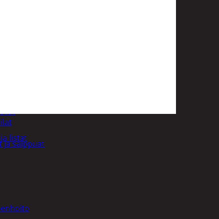
uotoilutuotteet
kit
anleikkuukoneet
tteet
asvat
ilat
a listat
 ja saippuat
denhoito