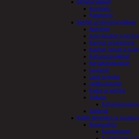
Juhlatarvikkeet
Koristelu
Paketointi
Tutustu myös
Keittiö ja taloustarvikkeet
Aterimet
Juomapullot ja termo
Kannut ja kanisterit
Kauhat, lastat ja sudi
Kattaustarvikkeet
Kertakäyttöastiat
Lautaset
Lasit ja mukit
Leikkuulaudat
Padat ja kattilat
Tiskaus
Astianpesuaine
Säilöntä
Kodin lämmitys ja tuuletu
Ilmanvaihto
Suodattimet
Tuulettimet ja I