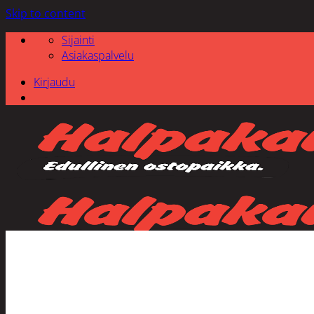
Skip to content
Sijainti
Asiakaspalvelu
Kirjaudu
Etsi: