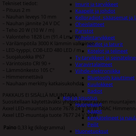
Tekniset tiedot:
Imurit ja tarvikkeet
– Pituus 2 m
Kaapelit ja johdot
– Nauhan leveys 10 mm
Kelloradiot, sääasemat ja 
– Nauhan jännite 24 V DC
Oheislaitteet
– Teho 20 W (10 W / m)
Paristot
– Valonteho 1828 Lm (91.4 Lm / W)
Puhelintarvikkeet
– Värilämpötila 3000 K lämmin valkoinen
Johdot ja laturit
– LED-tyyppi, COB-LED 480 LED / m
Kotelot ja telineet
– Suojaluokka IP67
Tv-tarvikkeet ja seinäteline
– Värintoisto CRI 90 +
Varavirtalaitteet
– Lämmönkesto 105 C°
Viihde-elektroniikka
– Himmennettävä
Bluetooth kaiuttimet
– Nauhaan merkitty katkaisukohdat
Kuulokkeet
Radiot
PAKKAUS EI SISÄLLÄ MUUNTAJAA
Koti ja sisustus
Suositellaan käytettäväksi yhdessä seuraavien muuntajien
Huonekalut
Axxel LED-muuntaja tuote 7678 24 V 30 W TRIAC Himmenn
Kaapit
Axxel LED-muuntaja tuote 7677 24 V 30 W
Kenkätelineet ja naul
Peilit
Paino
0,33 kg (kilogramma)
Huonetuoksut