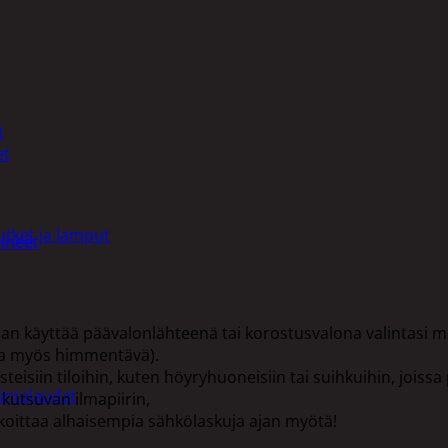
t
et
utket ja lamput
ineet
daan käyttää päävalonlähteenä tai korostusvalona valintasi
la myös himmentävä).
eisiin tiloihin, kuten höyryhuoneisiin tai suihkuihin, joissa 
intalaudat
 kutsuvan ilmapiirin,
oittaa alhaisempia sähkölaskuja ajan myötä!