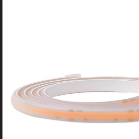
Tuotevalikoima
Poistotuotteet
Kausituotteet
Joulu
Joulu- ja kausivalot
Eläimet ja tontu
Kyntteliköt
Valoketjut ja k
Joulukoristeet
Kranssit ja ase
Tontut ja muut
Joulutekstiilit
Paketointi
Marjastus
Talvi
Päivittäistavarat
Apuvälineet
Hengityssuojaimet ja desin