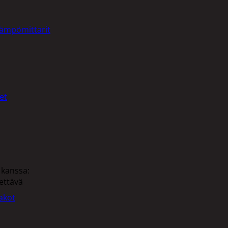
lämpömittarit
et
 kanssa:
ettävä
akot