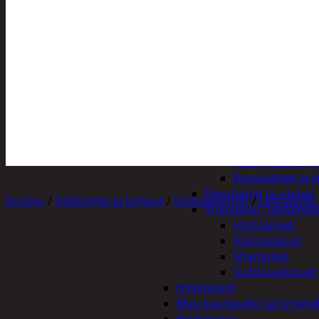
Henkilökohtainen hygienia
Deodorantit
Hiustenhoito
Hiusharjat ja m
Hiuspinnit ja len
Hiusvärit
Hiusten ja parr
Hammashygienia tuo
Kosmetiikka
Käsi ja jalkahoito
Käsivoiteet ja r
Kynsisakset ja vi
Pesuharjat ja -sienet
Etusivu
/
Valaisimet ja lamput
/
Sisävalaisimet
/
Lednauhat j
Shampoot, hoitaineet
Hoitoaineet
Käsisaippuat
SAUNA COB LEDNAUHA 2M
Shampoot
Suihkusaippuat
Hyvinvointi
Muu kauneuden ja tervey