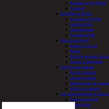
Kiukaat ja tarvikkeet
Tuoksut
Kynttilät ja lyhdyt
Kynttilät ja lyhdyt
Led-kynttilät
Lyhtytelineet
Pöytäkynttilät
Sisustusesineet
Kalvot ja tarrat
Kellot
Koriste-esineet ja kas
Taulut ja kehykset
Toimistotarvikkeet
Kynät ja kumit
Liimat ja teipit
Muistitaulut ja magne
Vihkot ja paperit
Turvajärjestelmät ja lukitu
Palovaroittimet
Riippulukot