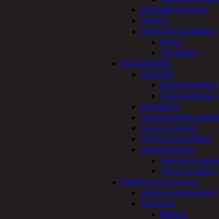
Kaasulämmittimet
Patterit
Tulisijat ja tarvikkeet
Arinat
Tarvikkeet
Kodintekstiilit
Pyyhkeet
Keittiöpyyhkeet
Kylpypyyhkeet ja
Pöytäliinat
Sisustustyynyt ja pääl
Tyynyt ja peitot
Verhot ja tarvikkeet
Vuodevaatteet
Lakanat ja tyyny
Tyynyt ja peitot
Kylpyhuone ja sauna
Harjat ja pesuaineet
Kalusteet
Mittarit