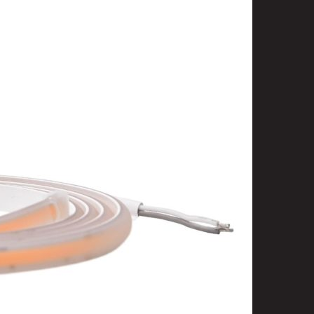
t
uusenvalot
telmat
fiointi