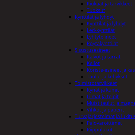
Kiukaat ja tarvikkeet
Tuoksut
Kynttilät ja lyhdyt
Kynttilät ja lyhdyt
Led-kynttilät
Lyhtytelineet
Pöytäkynttilät
Sisustusesineet
Kalvot ja tarrat
Kellot
Koriste-esineet ja kas
Taulut ja kehykset
Toimistotarvikkeet
Kynät ja kumit
Liimat ja teipit
Muistitaulut ja magne
Vihkot ja paperit
Turvajärjestelmät ja lukitu
Palovaroittimet
Riippulukot