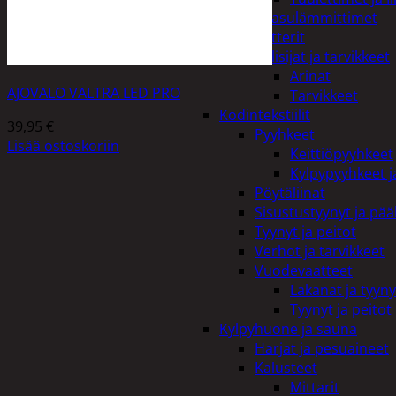
Kaasulämmittimet
Patterit
Tulisijat ja tarvikkeet
Arinat
AJOVALO VALTRA LED PRO
Tarvikkeet
Kodintekstiilit
39,95
€
Pyyhkeet
Lisää ostoskoriin
Keittiöpyyhkeet
Kylpypyyhkeet ja
Pöytäliinat
Sisustustyynyt ja pääl
Tyynyt ja peitot
Verhot ja tarvikkeet
Vuodevaatteet
Lakanat ja tyyny
Tyynyt ja peitot
Kylpyhuone ja sauna
Harjat ja pesuaineet
Kalusteet
Mittarit