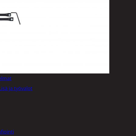
t
uusenvalot
telmat
Lisä ja työvalot
fiointi