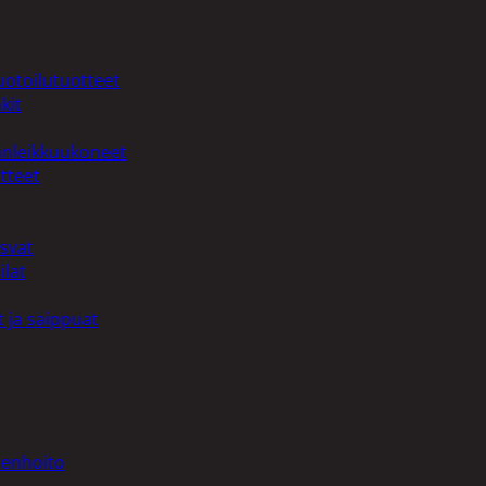
uotoilutuotteet
kit
anleikkuukoneet
tteet
asvat
ilat
 ja saippuat
denhoito