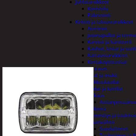
Juhlatarvikkeet
Koristelu
Paketointi
Keittiö ja taloustarvikkeet
Aterimet
Juomapullot ja termo
Kannut ja kanisterit
Kauhat, lastat ja sudi
Kattaustarvikkeet
Kertakäyttöastiat
Lautaset
Lasit ja mukit
Leikkuulaudat
Padat ja kattilat
Tiskaus
Astianpesuaine
Säilöntä
Kodin lämmitys ja tuuletu
Ilmanvaihto
Suodattimet
Tuulettimet ja I