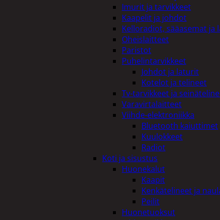
Imurit ja tarvikkeet
Kaapelit ja johdot
Kelloradiot, sääasemat ja 
Oheislaitteet
Paristot
Puhelintarvikkeet
Johdot ja laturit
Kotelot ja telineet
Tv-tarvikkeet ja seinäteline
Varavirtalaitteet
Viihde-elektroniikka
Bluetooth kaiuttimet
Kuulokkeet
Radiot
Koti ja sisustus
Huonekalut
Kaapit
Kenkätelineet ja naul
Peilit
Huonetuoksut