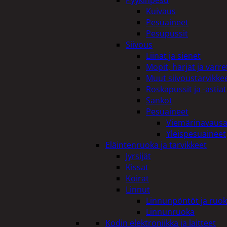
Pyykinpesu
Kuivaus
Pesuaineet
Pesupussit
Siivous
Liinat ja sienet
Mopit, harjat ja varre
Muut siivoustarvikke
Roskapussit ja -astiat
Sankot
Pesuaineet
Viemärinavausa
Yleispesuaineet
Eläintenruoka ja tarvikkeet
Jyrsijät
Kissat
Koirat
Linnut
Linnunpöntöt ja ruok
Linnunruoka
Kodin elektroniikka ja laitteet