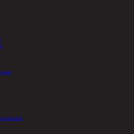
t
et
ineet
intalaudat