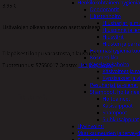
Henkilökohtainen hygienia
3,95
€
Deodorantit
Hiustenhoito
Hiusharjat ja m
Lisävalojen oikean asennon asettamiseen.
Hiuspinnit ja len
Hiusvärit
Hiusten ja parr
Hammashygienia tuo
Tilapäisesti loppu varastosta, tilaustuote.
Kosmetiikka
Käsi ja jalkahoito
Tuotetunnus:
57550017
Osasto:
Lisä ja työvalot
Käsivoiteet ja r
Kynsisakset ja vi
Pesuharjat ja -sienet
Shampoot, hoitaineet
Tutustu myös
Hoitoaineet
Käsisaippuat
Shampoot
Suihkusaippuat
Hyvinvointi
Muu kauneuden ja tervey