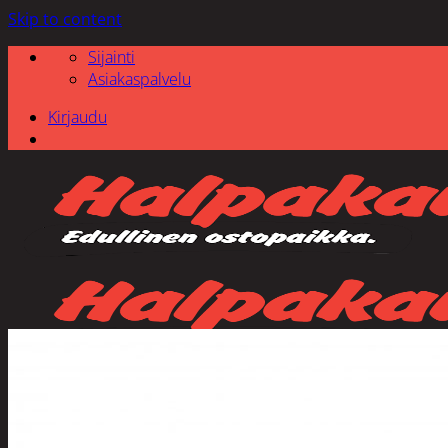
Skip to content
Sijainti
Asiakaspalvelu
Kirjaudu
Etsi: