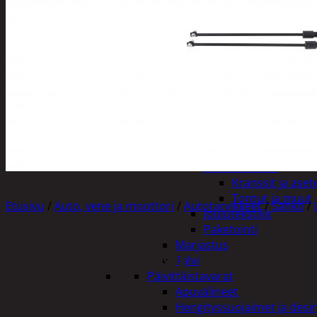
Tuotevalikoima
Poistotuotteet
Kausituotteet
Joulu
Joulu- ja kausivalot
Eläimet ja tontu
Kyntteliköt
Valoketjut ja k
Joulukoristeet
Kranssit ja ase
Tontut ja muut
Etusivu
/
Auto, vene ja moottori
/
Autotarvikkeet
/
Sähkö
/
Joulutekstiilit
Paketointi
Marjastus
SÄÄTÖTUKI PYÖREÄ MUSTA
Talvi
Päivittäistavarat
Apuvälineet
Hengityssuojaimet ja desin